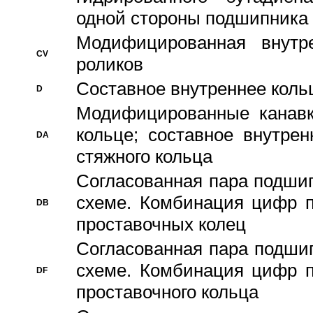
одной стороны подшипника
Модифицированная внутре
CV
роликов
Составное внутреннее кольц
D
Модифицированные канавк
кольце; составное внутре
DA
стяжного кольца
Согласованная пара подши
схеме. Комбинация цифр п
DB
проставочных колец
Согласованная пара подши
схеме. Комбинация цифр п
DF
проставочного кольца