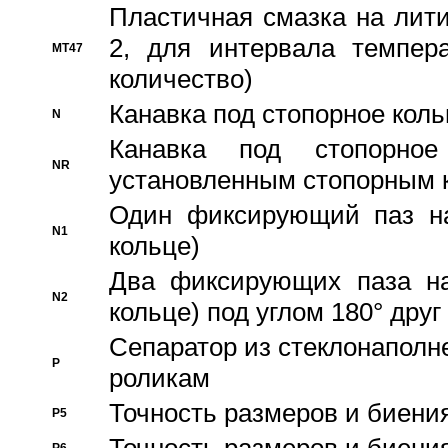
Пластичная смазка на лити
2, для интервала темпера
MT47
количество)
Канавка под стопорное кол
N
Канавка под стопорно
NR
установленным стопорным 
Один фиксирующий паз на
N1
кольце)
Два фиксирующих паза на
N2
кольце) под углом 180° друг 
Cепаратор из стеклонаполн
P
роликам
Точность размеров и биения
P5