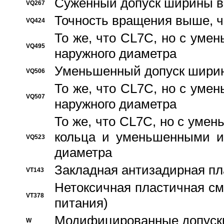
Суженный допуск ширины вн
VQ267
Точность вращения выше, 
VQ424
То же, что CL7C, но с ум
VQ495
наружного диаметра
Уменьшенный допуск ширин
VQ506
То же, что CL7C, но с ум
VQ507
наружного диаметра
То же, что CL7C, но с уме
кольца и уменьшенными и
VQ523
диаметра
Закладная антизадирная пл
VT143
Нетоксичная пластичная сма
VT378
питания)
Модифицированные допуски
W