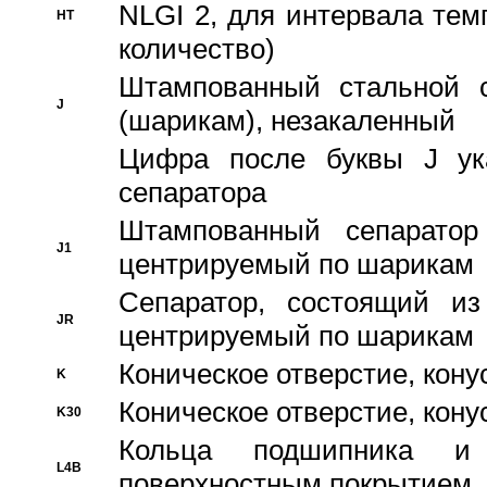
NLGI 2, для интервала темп
HT
количество)
Штампованный стальной с
J
(шарикам), незакаленный
Цифра после буквы J ука
сепаратора
Штампованный сепаратор
J1
центрируемый по шарикам
Сепаратор, состоящий из
JR
центрируемый по шарикам
Коническое отверстие, кону
K
Коническое отверстие, кону
K30
Кольца подшипника и
L4B
поверхностным покрытием