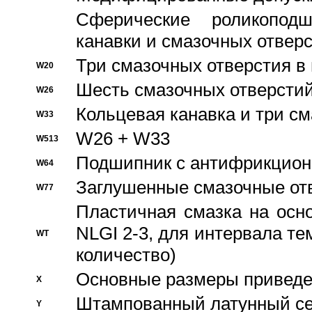
Сферические роликопод
канавки и смазочных отвер
Три смазочных отверстия в
W20
Шесть смазочных отверстий
W26
Кольцевая канавка и три с
W33
W26 + W33
W513
Подшипник с антифрикционн
W64
Заглушенные смазочные от
W77
Пластичная смазка на осн
NLGI 2-3, для интервала те
WT
количество)
Основные размеры приведен
X
Штампованный латунный се
Y