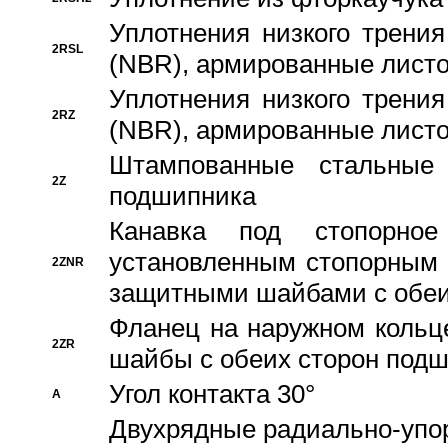
Уплотнения низкого трения
2RSL
(NBR), армированные листо
Уплотнения низкого трения
2RZ
(NBR), армированные листо
Штампованные стальные
2Z
подшипника
Канавка под стопорно
установленным стопорным
2ZNR
защитными шайбами с обеи
Фланец на наружном кольц
2ZR
шайбы с обеих сторон под
Угол контакта 30°
A
Двухрядные радиально-упо