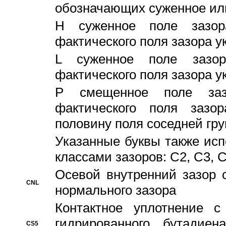
обозначающих суженное ил
H суженное поле зазора
фактического поля зазора у
L суженное поле зазор
фактического поля зазора у
P смещенное поле заз
фактического поля заз
половину поля соседней гр
Указанные буквы также ис
классами зазоров: С2, C3, 
Осевой внутренний зазор 
CNL
нормального зазора
Контактное уплотнение 
гидрированного бутадиен
CS5