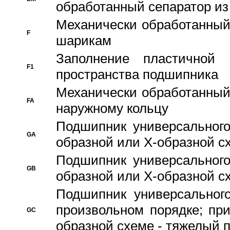
обработанный сепаратор из
Механически обработанный
F
шарикам
Заполнение пластичной
F1
пространства подшипника
Механически обработанный
FA
наружному кольцу
Подшипник универсального
GA
образной или Х-образной сх
Подшипник универсального
GB
образной или Х-образной с
Подшипник универсального
произвольном порядке; пр
GC
образной схеме - тяжелый 