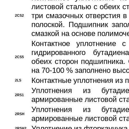
листовой сталью с обеих с
три смазочных отверстия в
2CS2
полоской. Подшипник запо
смазкой на основе полимо
Контактное уплотнение 
гидрированного бутадиен
2CS5
обеих сторон подшипника.
на 70-100 % заполнено выс
Контактные уплотнения из 
2LS
Уплотнения из бутадие
2RS1
армированные листовой ста
Уплотнения из бутадие
2RSH
армированные листовой ста
Уплотнение из фторкаучука
2RSH2