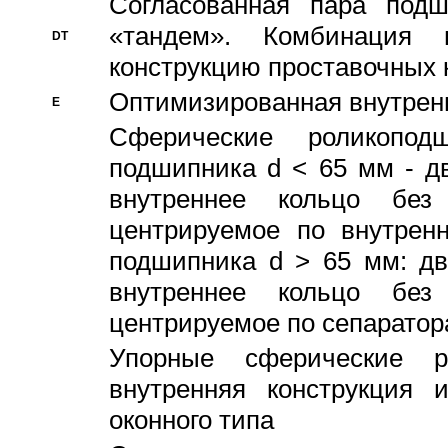
Согласованная пара под
«тандем». Комбинация
DT
конструкцию проставочных 
Оптимизированная внутрен
E
Сферические роликопод
подшипника d < 65 мм - дв
внутреннее кольцо без
центрируемое по внутренн
подшипника d > 65 мм: дв
внутреннее кольцо без
центрируемое по сепарато
Упорные сферические ро
внутренняя конструкция 
оконного типа