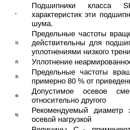
Подшипники класса S
характеристик эти подшип
*
шума.
Предельные частоты враще
действительны для подши
1)
уплотнениями низкого трени
Уплотнение неармированно
2)
Предельные частоты вращ
3)
примерно 80 % от приведен
Допустимое осевое сме
4)
относительно другого
Рекомендуемый диаметр 
5)
осевой нагрузкой
Величины C
применяют