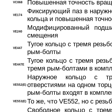
Повышенная точность вращ
VC068
Фиксирующий паз в наружн
VE174
кольца и повышенная точн
Модифицированный подши
VE240
смещения
Тугое кольцо с тремя резь
VE447
рым-болты
Тугое кольцо с тремя рез
VE447E
тремя рым-болтами в компл
Наружное кольцо с тр
отверстиями на одном торце
VE552(E)
рым-болты входят в компле
То же, что VE552, но с рез
VE553(E)
Свободное кольцо с трем