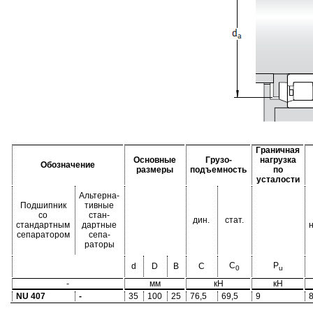
Граничная
Основные
Грузо-
нагрузка
Обозначение
размеры
подъемность
по
усталости
Альтерна-
Подшипник
тивные
со
стан-
дин.
стат.
стандартным
дартные
сепаратором
сепа-
раторы
C
P
d
D
B
C
0
u
-
мм
кН
кН
NU 407
-
35
100
25
76,5
69,5
9