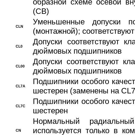
образной схеме осевой вн
(CB)
Уменьшенные допуски 
CLN
(монтажной); соответствуют
Допуски соответствуют кл
CL0
дюймовых подшипников
Допуски соответствуют кл
CL00
дюймовых подшипников
Подшипники особого качест
CL7A
шестерен (заменены на CL
Подшипники особого качест
CL7C
шестерен
Hормальный радиальный
используется только в ко
CN