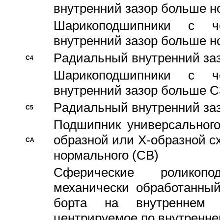
внутренний зазор больше н
Шарикоподшипники с че
внутренний зазор больше н
Pадиальный внутренний за
C4
Шарикоподшипники с че
внутренний зазор больше C
Pадиальный внутренний за
C5
Подшипник универсального
образной или Х-образной с
CA
нормального (CB)
Сферические роликопо
механически обработанный
борта на внутреннем 
центрируемое по внутренне