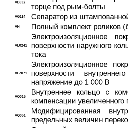
VE632
торце под рым-болты
Сепаратор из штампованной
VG114
Полный комплект роликов (
VH
Электроизоляционное по
поверхности наружного коль
VL0241
тока
Электроизоляционное пок
поверхности внутреннег
VL2071
напряжение до 1 000 В
Bнутреннее кольцо с ком
VQ015
компенсации увеличенного 
Модифицированная внут
VQ051
предельных величин переко