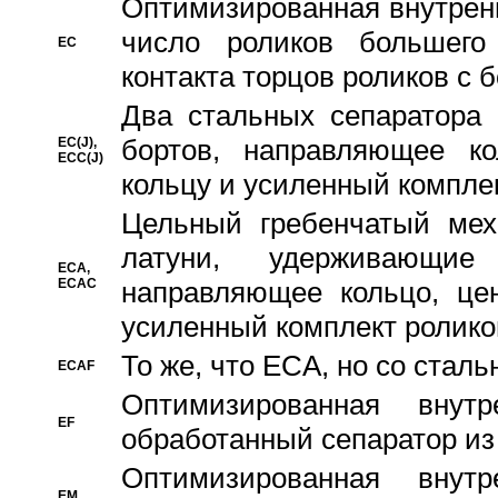
Oптимизированная внутренн
число роликов большего
EC
контакта торцов роликов с 
Два стальных сепаратора 
бортов, направляющее ко
EC(J),
ECC(J)
кольцу и усиленный компле
Цельный гребенчатый мех
латуни, удерживающи
ECA,
ECAC
направляющее кольцо, цен
усиленный комплект ролико
То же, что ECA, но со стал
ECAF
Оптимизированная внут
EF
обработанный сепаратор из
Оптимизированная внут
EM