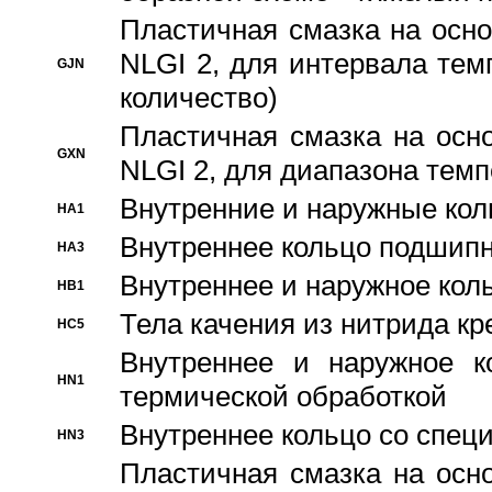
Пластичная смазка на осно
NLGI 2, для интервала темп
GJN
количество)
Пластичная смазка на осн
GXN
NLGI 2, для диапазона темп
Внутренние и наружные кол
HA1
Bнутреннее кольцо подшипн
HA3
Bнутреннее и наружное коль
HB1
Тела качения из нитрида к
HC5
Bнутреннее и наружное к
HN1
термической обработкой
Внутреннее кольцо со спец
HN3
Пластичная смазка на осн