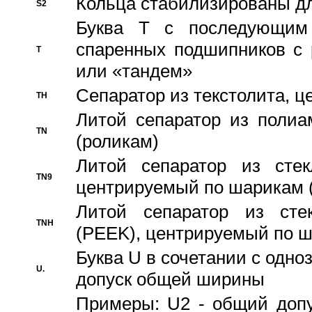
Кольца стабилизированы дл
S2
Буква T с последующим
спаренных подшипников с 
T
или «тандем»
Сепаратор из текстолита, 
TH
Литой сепаратор из полиа
TN
(роликам)
Литой сепаратор из стекл
TN9
центрируемый по шарикам 
Литой сепаратор из стек
TNH
(PEEK), центрируемый по 
Буква U в сочетании с одн
U.
допуск общей ширины
Примеры: U2 - общий допу