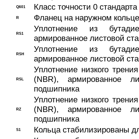
Класс точности 0 стандар
Q601
Фланец на наружном кольц
R
Уплотнение из бутадие
RS1
армированное листовой ста
Уплотнение из бутадие
RSH
армированное листовой ста
Уплотнение низкого трения
(NBR), армированное л
RSL
подшипника
Уплотнение низкого трения
(NBR), армированное л
RZ
подшипника
Кольца стабилизированы дл
S1