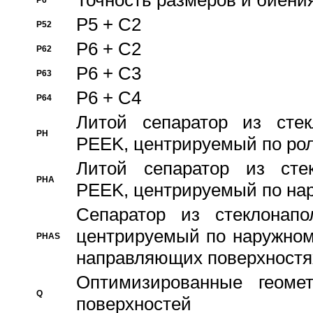
Точность размеров и биения
P6
P5 + C2
P52
P6 + C2
P62
P6 + C3
P63
P6 + C4
P64
Литой сепаратор из стек
PH
PEEK, центрируемый по ро
Литой сепаратор из стек
PHA
PEEK, центрируемый по на
Сепаратор из стеклонапо
центрируемый по наружном
PHAS
направляющих поверхностя
Оптимизированные геомет
Q
поверхностей