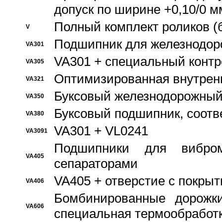
допуск по ширине +0,10/0 м
Полный комплект роликов (
V
Подшипник для железнодор
VA301
VA301 + специальный контр
VA305
Оптимизированная внутрен
VA321
Буксовый железнодорожный
VA350
Буксовый подшипник, соотв
VA380
VA301 + VL0241
VA3091
Подшипники для вибром
VA405
сепараторами
VA405 + отверстие с покры
VA406
Бомбинированные дорожк
VA606
специальная термообработ