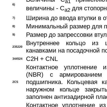
a1
6)
величины - C
для стопорн
a2
Ширина до ввода втулки в 
7)
Минимальный размер для п
8)
Размер до запрессовки втул
9)
Внутреннее кольцо из 
235220
канавками на посадочной п
C2H + CNL
344524
Контактное уплотнение и
(NBR) с армированием 
подшипника. Кольцевая к
2CS
наружном кольце закрыт
заполнен антизадирной пла
Контактное уплотнение и