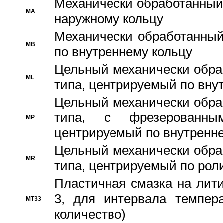
Механически обработанный
MA
наружному кольцу
Механически обработанный
MB
по внутреннему кольцу
Цельный механически обра
ML
типа, центрируемый по вну
Цельный механически обра
типа, с фрезерованны
MP
центрируемый по внутренне
Цельный механически обра
MR
типа, центрируемый по рол
Пластичная смазка на лити
3, для интервала темпера
MT33
количество)