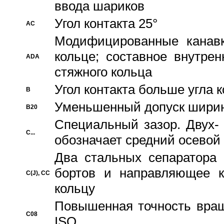
ввода шариков
Угол контакта 25°
AC
Модифицированные канавк
кольце; составное внутре
ADA
стяжного кольца
Угол контакта больше угла 
B
Уменьшенный допуск шири
B20
Специальный зазор. Двух-
C...
обозначает средний осевой
Два стальных сепаратора 
бортов и направляющее к
C(J), CC
кольцу
Повышенная точность враще
C08
ISO