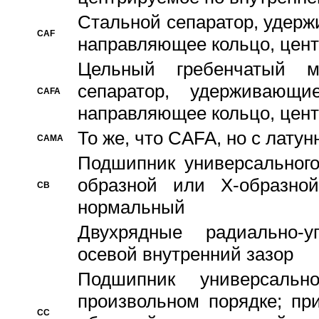
Стальной сепаратор, удерж
CAF
направляющее кольцо, цент
Цельный гребенчатый м
сепаратор, удерживающ
CAFA
направляющее кольцо, цент
То же, что CAFA, но с лату
CAMA
Подшипник универсального
образной или Х-образно
CB
нормальный
Двухрядные радиально-
осевой внутренний зазор
Подшипник универсальн
произвольном порядке; пр
CC