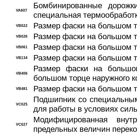
Бомбинированные дорожк
VA607
специальная термообработ
Размер фаски на большом т
VB022
Размер фаски на большом т
VB026
Размер фаски на большом т
VB061
Размер фаски на большом т
VB134
Размер фаски на большо
VB406
большом торце наружного к
Размер фаски на большом т
VB481
Подшипник со специальным
VC025
для работы в условиях сил
Модифицированная внут
VC027
предельных величин переко