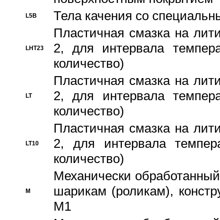
Тела качения со специаль
L5B
Пластичная смазка на лити
2, для интервала темпера
LHT23
количество)
Пластичная смазка на лити
2, для интервала темпера
LT
количество)
Пластичная смазка на лити
2, для интервала темпер
LT10
количество)
Механически обработанный 
шарикам (роликам), констр
M
M1