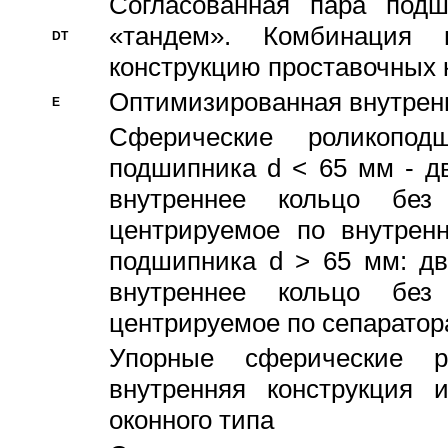
Согласованная пара под
«тандем». Комбинация
DT
конструкцию проставочных 
Оптимизированная внутрен
E
Сферические роликопод
подшипника d < 65 мм - дв
внутреннее кольцо без
центрируемое по внутренн
подшипника d > 65 мм: дв
внутреннее кольцо без
центрируемое по сепарато
Упорные сферические ро
внутренняя конструкция 
оконного типа