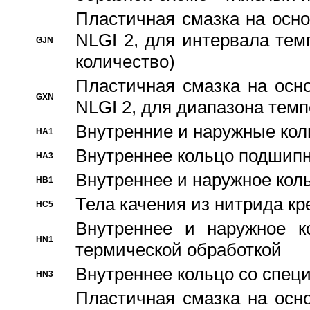
Пластичная смазка на осно
NLGI 2, для интервала темп
GJN
количество)
Пластичная смазка на осн
GXN
NLGI 2, для диапазона темп
Внутренние и наружные кол
HA1
Bнутреннее кольцо подшипн
HA3
Bнутреннее и наружное коль
HB1
Тела качения из нитрида к
HC5
Bнутреннее и наружное к
HN1
термической обработкой
Внутреннее кольцо со спец
HN3
Пластичная смазка на осн