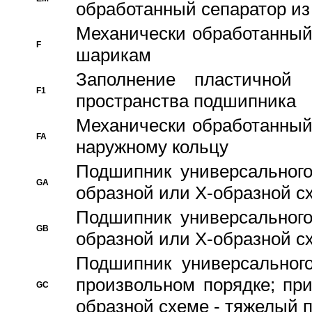
обработанный сепаратор из
Механически обработанный
F
шарикам
Заполнение пластичной
F1
пространства подшипника
Механически обработанный
FA
наружному кольцу
Подшипник универсального
GA
образной или Х-образной сх
Подшипник универсального
GB
образной или Х-образной с
Подшипник универсального
произвольном порядке; пр
GC
образной схеме - тяжелый 