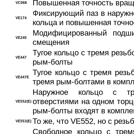
Повышенная точность вращ
VC068
Фиксирующий паз в наружн
VE174
кольца и повышенная точн
Модифицированный подши
VE240
смещения
Тугое кольцо с тремя резь
VE447
рым-болты
Тугое кольцо с тремя рез
VE447E
тремя рым-болтами в компл
Наружное кольцо с тр
отверстиями на одном торце
VE552(E)
рым-болты входят в компле
То же, что VE552, но с рез
VE553(E)
Свободное кольцо с трем