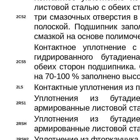
листовой сталью с обеих с
три смазочных отверстия в
2CS2
полоской. Подшипник запо
смазкой на основе полимо
Контактное уплотнение 
гидрированного бутадиен
2CS5
обеих сторон подшипника.
на 70-100 % заполнено выс
Контактные уплотнения из 
2LS
Уплотнения из бутадие
2RS1
армированные листовой ста
Уплотнения из бутадие
2RSH
армированные листовой ста
Уплотнение из фторкаучука
2RSH2