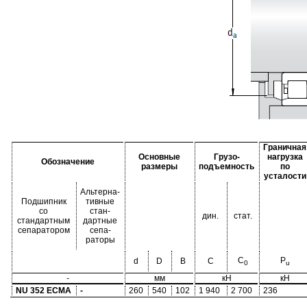
Граничная
Основные
Грузо-
нагрузка
Обозначение
размеры
подъемность
по
усталости
Альтерна-
Подшипник
тивные
со
стан-
дин.
стат.
стандартным
дартные
сепаратором
сепа-
раторы
C
P
d
D
B
C
0
u
-
мм
кН
кН
NU 352 ECMA
-
260
540
102
1 940
2 700
236