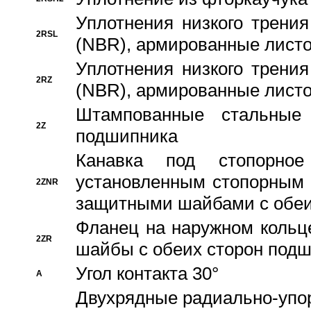
Уплотнения низкого трения
2RSL
(NBR), армированные листо
Уплотнения низкого трения
2RZ
(NBR), армированные листо
Штампованные стальные
2Z
подшипника
Канавка под стопорно
установленным стопорным
2ZNR
защитными шайбами с обеи
Фланец на наружном кольц
2ZR
шайбы с обеих сторон под
Угол контакта 30°
A
Двухрядные радиально-упо