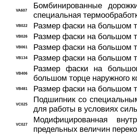
Бомбинированные дорожк
VA607
специальная термообработ
Размер фаски на большом т
VB022
Размер фаски на большом т
VB026
Размер фаски на большом т
VB061
Размер фаски на большом т
VB134
Размер фаски на большо
VB406
большом торце наружного к
Размер фаски на большом т
VB481
Подшипник со специальным
VC025
для работы в условиях сил
Модифицированная внут
VC027
предельных величин переко