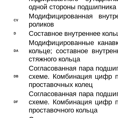
одной стороны подшипника
Модифицированная внутре
CV
роликов
Составное внутреннее кольц
D
Модифицированные канавк
кольце; составное внутре
DA
стяжного кольца
Согласованная пара подши
схеме. Комбинация цифр п
DB
проставочных колец
Согласованная пара подши
схеме. Комбинация цифр п
DF
проставочного кольца