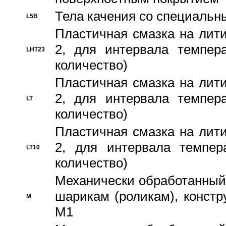
Тела качения со специаль
L5B
Пластичная смазка на лити
2, для интервала темпера
LHT23
количество)
Пластичная смазка на лити
2, для интервала темпера
LT
количество)
Пластичная смазка на лити
2, для интервала темпер
LT10
количество)
Механически обработанный 
шарикам (роликам), констр
M
M1