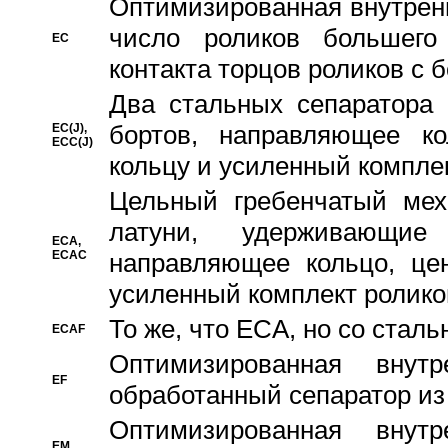
Oптимизированная внутренн
число роликов большего
EC
контакта торцов роликов с 
Два стальных сепаратора 
бортов, направляющее ко
EC(J),
ECC(J)
кольцу и усиленный компле
Цельный гребенчатый мех
латуни, удерживающи
ECA,
ECAC
направляющее кольцо, цен
усиленный комплект ролико
То же, что ECA, но со стал
ECAF
Оптимизированная внут
EF
обработанный сепаратор из
Оптимизированная внут
EM