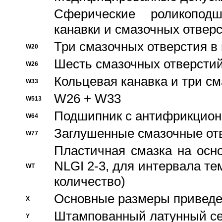
Сферические роликопод
канавки и смазочных отвер
Три смазочных отверстия в
W20
Шесть смазочных отверстий
W26
Кольцевая канавка и три с
W33
W26 + W33
W513
Подшипник с антифрикционн
W64
Заглушенные смазочные от
W77
Пластичная смазка на осн
NLGI 2-3, для интервала те
WT
количество)
Основные размеры приведен
X
Штампованный латунный се
Y