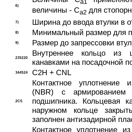
a1
6)
величины - C
для стопорн
a2
Ширина до ввода втулки в 
7)
Минимальный размер для п
8)
Размер до запрессовки втул
9)
Внутреннее кольцо из 
235220
канавками на посадочной п
C2H + CNL
344524
Контактное уплотнение и
(NBR) с армированием 
подшипника. Кольцевая к
2CS
наружном кольце закрыт
заполнен антизадирной пла
Контактное уплотнение и