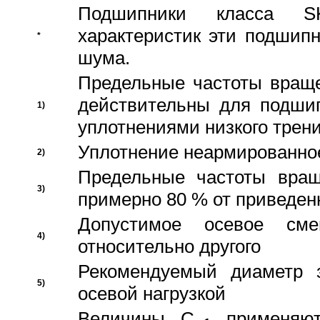
Подшипники класса S
характеристик эти подшип
*
шума.
Предельные частоты враще
действительны для подши
1)
уплотнениями низкого трени
Уплотнение неармированно
2)
Предельные частоты вращ
3)
примерно 80 % от приведен
Допустимое осевое сме
4)
относительно другого
Рекомендуемый диаметр 
5)
осевой нагрузкой
Величины C
применяют