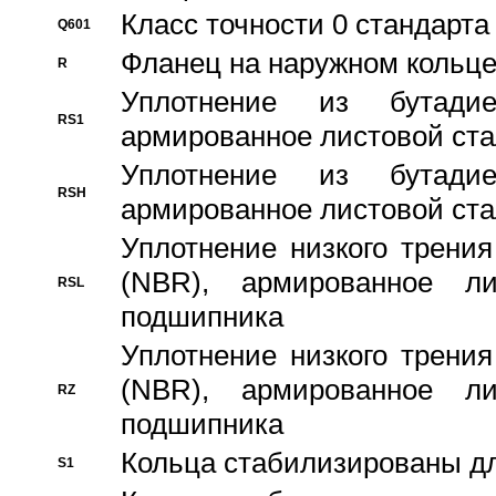
Класс точности 0 стандар
Q601
Фланец на наружном кольц
R
Уплотнение из бутадие
RS1
армированное листовой ста
Уплотнение из бутадие
RSH
армированное листовой ста
Уплотнение низкого трения
(NBR), армированное л
RSL
подшипника
Уплотнение низкого трения
(NBR), армированное л
RZ
подшипника
Кольца стабилизированы дл
S1