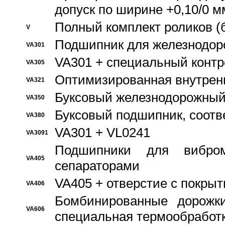
допуск по ширине +0,10/0 м
Полный комплект роликов (
V
Подшипник для железнодор
VA301
VA301 + специальный контр
VA305
Оптимизированная внутрен
VA321
Буксовый железнодорожный
VA350
Буксовый подшипник, соотв
VA380
VA301 + VL0241
VA3091
Подшипники для вибром
VA405
сепараторами
VA405 + отверстие с покры
VA406
Бомбинированные дорожк
VA606
специальная термообработ