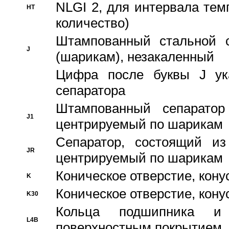
NLGI 2, для интервала темп
HT
количество)
Штампованный стальной с
J
(шарикам), незакаленный
Цифра после буквы J ука
сепаратора
Штампованный сепаратор
J1
центрируемый по шарикам
Сепаратор, состоящий из
JR
центрируемый по шарикам
Коническое отверстие, кону
K
Коническое отверстие, кону
K30
Кольца подшипника и
L4B
поверхностным покрытием