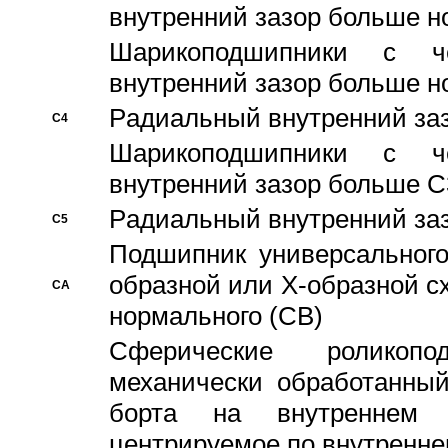
внутренний зазор больше н
Шарикоподшипники с че
внутренний зазор больше н
Pадиальный внутренний за
C4
Шарикоподшипники с че
внутренний зазор больше C
Pадиальный внутренний за
C5
Подшипник универсального
образной или Х-образной с
CA
нормального (CB)
Сферические роликопо
механически обработанный
борта на внутреннем 
центрируемое по внутренне