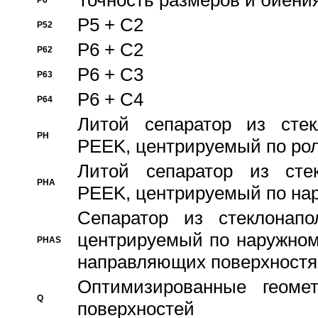
Точность размеров и биения
P6
P5 + C2
P52
P6 + C2
P62
P6 + C3
P63
P6 + C4
P64
Литой сепаратор из стек
PH
PEEK, центрируемый по ро
Литой сепаратор из стек
PHA
PEEK, центрируемый по на
Сепаратор из стеклонапо
центрируемый по наружном
PHAS
направляющих поверхностя
Оптимизированные геомет
Q
поверхностей