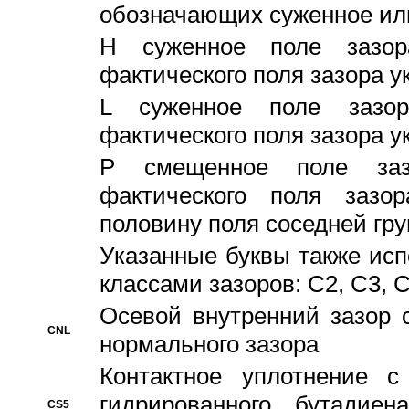
обозначающих суженное ил
H суженное поле зазора
фактического поля зазора у
L суженное поле зазор
фактического поля зазора у
P смещенное поле заз
фактического поля заз
половину поля соседней гр
Указанные буквы также ис
классами зазоров: С2, C3, 
Осевой внутренний зазор 
CNL
нормального зазора
Контактное уплотнение 
гидрированного бутадиен
CS5