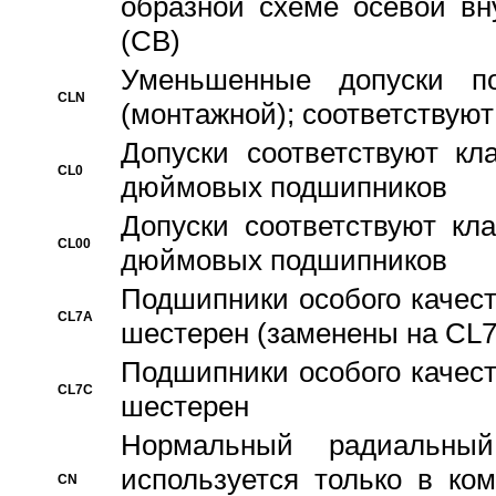
образной схеме осевой вн
(CB)
Уменьшенные допуски 
CLN
(монтажной); соответствуют
Допуски соответствуют кл
CL0
дюймовых подшипников
Допуски соответствуют кл
CL00
дюймовых подшипников
Подшипники особого качест
CL7A
шестерен (заменены на CL
Подшипники особого качест
CL7C
шестерен
Hормальный радиальный
используется только в ко
CN