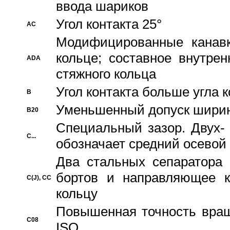
ввода шариков
Угол контакта 25°
AC
Модифицированные канавк
кольце; составное внутре
ADA
стяжного кольца
Угол контакта больше угла 
B
Уменьшенный допуск шири
B20
Специальный зазор. Двух-
C...
обозначает средний осевой
Два стальных сепаратора 
бортов и направляющее к
C(J), CC
кольцу
Повышенная точность враще
C08
ISO