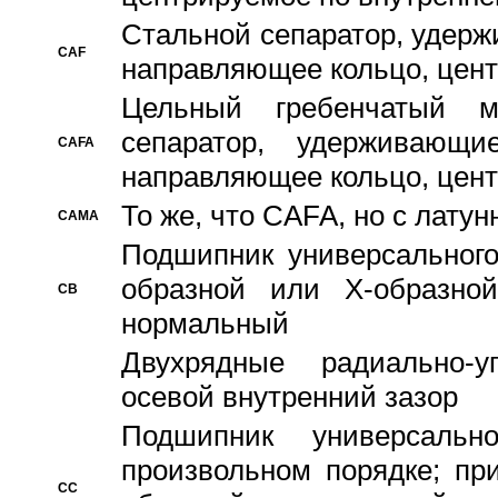
Стальной сепаратор, удерж
CAF
направляющее кольцо, цент
Цельный гребенчатый м
сепаратор, удерживающ
CAFA
направляющее кольцо, цент
То же, что CAFA, но с лату
CAMA
Подшипник универсального
образной или Х-образно
CB
нормальный
Двухрядные радиально-
осевой внутренний зазор
Подшипник универсальн
произвольном порядке; пр
CC