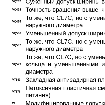
Суженный допуск ширины вн
VQ267
Точность вращения выше, 
VQ424
То же, что CL7C, но с ум
VQ495
наружного диаметра
Уменьшенный допуск ширин
VQ506
То же, что CL7C, но с ум
VQ507
наружного диаметра
То же, что CL7C, но с уме
кольца и уменьшенными и
VQ523
диаметра
Закладная антизадирная пл
VT143
Нетоксичная пластичная сма
VT378
питания)
Модифицированные допуски
W