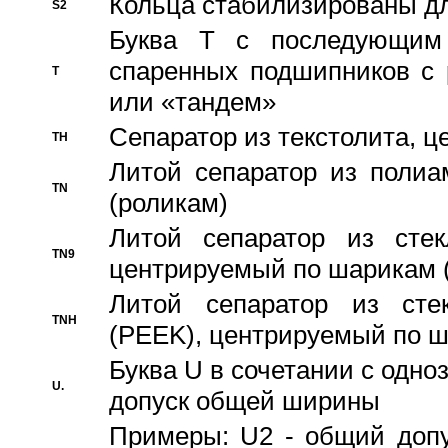
Кольца стабилизированы дл
S2
Буква T с последующим
спаренных подшипников с 
T
или «тандем»
Сепаратор из текстолита, 
TH
Литой сепаратор из полиа
TN
(роликам)
Литой сепаратор из стекл
TN9
центрируемый по шарикам 
Литой сепаратор из стек
TNH
(PEEK), центрируемый по 
Буква U в сочетании с одн
U.
допуск общей ширины
Примеры: U2 - общий допу