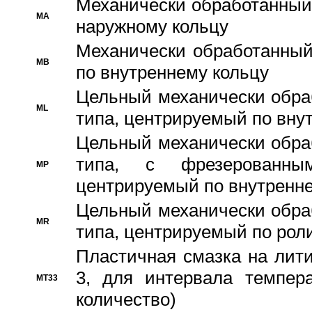
Механически обработанный
MA
наружному кольцу
Механически обработанный
MB
по внутреннему кольцу
Цельный механически обра
ML
типа, центрируемый по вну
Цельный механически обра
типа, с фрезерованны
MP
центрируемый по внутренне
Цельный механически обра
MR
типа, центрируемый по рол
Пластичная смазка на лити
3, для интервала темпера
MT33
количество)