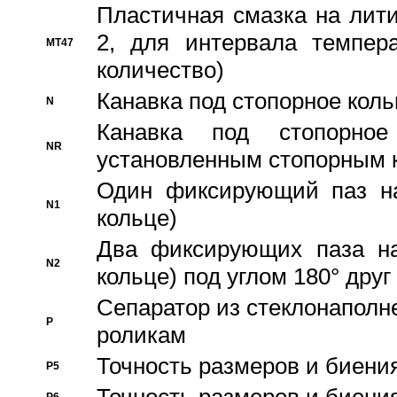
Пластичная смазка на лити
2, для интервала темпера
MT47
количество)
Канавка под стопорное кол
N
Канавка под стопорно
NR
установленным стопорным 
Один фиксирующий паз на
N1
кольце)
Два фиксирующих паза на
N2
кольце) под углом 180° друг 
Cепаратор из стеклонаполн
P
роликам
Точность размеров и биения
P5