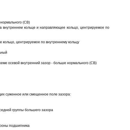
 нормального (CB)
а внутреннем кольце и направляющее кольцо, центрируемое по
 кольцо, центрируемое по внутреннему кольцу
ьный
еме осевой внутренний зазор - больше нормального (CB)
щих суженное или смещенное поле зазора:
седней группы большего зазора
ороны подшипника