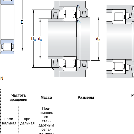
Частота
Р
Масса
Размеры
вращения
Под-
шипник
со
номи-
пре-
стан-
нальная
дельная
дартным
сепа-
ратором