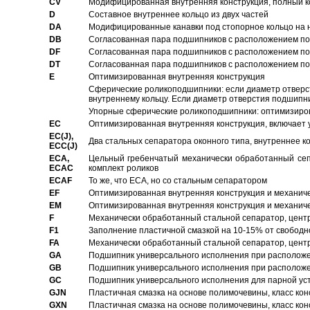
CV
Модифицированная внутренняя конструкция, полный к
D
Составное внутреннее кольцо из двух частей
DA
Модифицированные канавки под стопорное кольцо на н
DB
Согласованная пара подшипников с расположением по 
DF
Согласованная пара подшипников с расположением по 
DT
Согласованная пара подшипников с расположением по 
E
Оптимизированная внутренняя конструкция
Сферические роликоподшипники: если диаметр отверст
внутреннему кольцу. Если диаметр отверстия подшипни
Упорные сферические роликоподшипники: оптимизиров
EC
Oптимизированная внутренняя конструкция, включает 
EC(J),
Два стальных сепаратора оконного типа, внутреннее к
ECC(J)
ECA,
Цельный гребенчатый механически обработанный сеп
ECAC
комплект роликов
ECAF
То же, что ECA, но со стальным сепаратором
EF
Оптимизированная внутренняя конструкция и механич
EM
Оптимизированная внутренняя конструкция и механич
F
Механически обработанный стальной сепаратор, цен
F1
Заполнение пластичной смазкой на 10-15% от свободн
FA
Механически обработанный стальной сепаратор, цент
GA
Подшипник универсального исполнения при расположен
GB
Подшипник универсального исполнения при расположен
GC
Подшипник универсального исполнения для парной уст
GJN
Пластичная смазка на основе полимочевины, класс конс
GXN
Пластичная смазка на основе полимочевины, класс конс