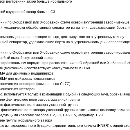
вой внутренний зазор больше нормального
вой внутренний зазор больше C3
ии по О-образной или Х-образной схеме осевой внутренний зазор - меньше
й механически обработанный сепаратор из латуни, удерживающий борта н
ем кольце и направляющее кольцо, центрируемое по внутреннему кольцу
ьной сепаратор, удерживающие борта на внутреннем кольце и направляющее
ии по О-образной или Х-образной схеме осевой внутренний зазор - нормал
собый осевой внутренний зазор
в произвольном порядке; при расположении по О-образной или Х-образной сх
 (монтажной); соответствуют классу точности ISO 6X
АВМА для дюймовых подшипников
 ABMA для дюймовых подшипников
 конических шестерен (заменены на CL7C)
 конических шестерен
о, используется только в комбинации с одной из следующих букв, обозначаю
ине фактического поля зазора указанной группы
не фактического поля зазора указанной группы
 фактического поля зазора указанной группы плюс нижнюю половину поля со
ледующими классами зазоров: С2, C3, С4 и С5, например, С2Н
ине группы нормального зазора
ью из гидрированного бутадиенакрилнитрильного каучука (HNBR) с одной ст