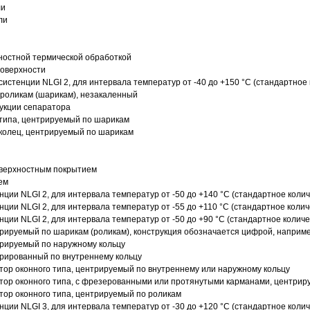
ли
ли
ностной термической обработкой
поверхности
истенции NLGI 2, для интервала температур от -40 до +150 °C (стандартное 
роликам (шарикам), незакаленный
рукции сепаратора
 типа, центрируемый по шарикам
 колец, центрируемый по шарикам
оверхностным покрытием
ем
нции NLGI 2, для интервала температур от -50 до +140 °C (стандартное колич
нции NLGI 2, для интервала температур от -55 до +110 °C (стандартное колич
нции NLGI 2, для интервала температур от -50 до +90 °C (стандартное количе
рируемый по шарикам (роликам), конструкция обозначается цифрой, наприме
рируемый по наружному кольцу
рированный по внутреннему кольцу
ор оконного типа, центрируемый по внутреннему или наружному кольцу
ор оконного типа, с фрезерованными или протянутыми карманами, центриру
ор оконного типа, центрируемый по роликам
нции NLGI 3, для интервала температур от -30 до +120 °C (стандартное колич