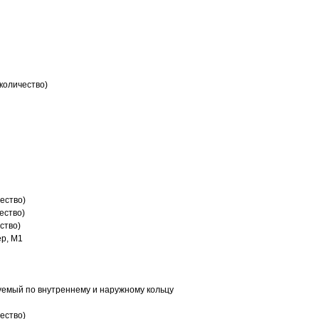
количество)
ество)
ество)
ство)
р, M1
емый по внутреннему и наружному кольцу
ество)