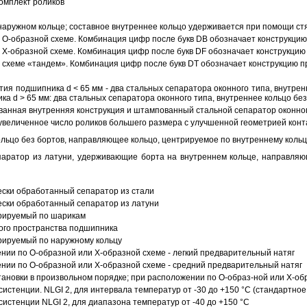
омплект роликов
аружном кольце; составное внутреннее кольцо удерживается при помощи ст
О-образной схеме. Комбинация цифр после букв DB обозначает конструкцию
Х-образной схеме. Комбинация цифр после букв DF обозначает конструкцию 
схеме «тандем». Комбинация цифр после букв DT обозначает конструкцию п
ия подшипника d < 65 мм - два стальных сепаратора оконного типа, внутрен
ка d > 65 мм: два стальных сепаратора оконного типа, внутреннее кольцо б
анная внутренняя конструкция и штампованный стальной сепаратор оконног
увеличенное число роликов большего размера с улучшенной геометрией конта
ольцо без бортов, направляющее кольцо, центрируемое по внутреннему кольц
аратор из латуни, удерживающие борта на внутреннем кольце, направляющ
ески обработанный сепаратор из стали
ески обработанный сепаратор из латуни
трируемый по шарикам
ого пространства подшипника
рируемый по наружному кольцу
ии по О-образной или Х-образной схеме - легкий предварительный натяг
ии по О-образной или Х-образной схеме - средний предварительный натяг
ановки в произвольном порядке; при расположении по О-образ-ной или Х-об
истенции. NLGI 2, для интервала температур от -30 до +150 °C (стандартное
истенции NLGI 2, для диапазона температур от -40 до +150 °C