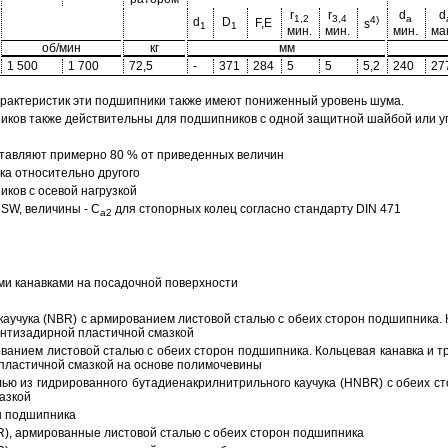
r
r
d
d
1,2
3,4
a
4)
d
D
F,E
s
1
1
мин.
мин.
мин.
ма
об/мин
кг
мм
1 500
1 700
72,5
-
371
284
5
5
5,2
240
27
арактеристик эти подшипники также имеют пониженный уровень шума.
ов также действительны для подшипников с одной защитной шайбой или упл
тавляют примерно 80 % от приведенных величин
а относительно другого
ков с осевой нагрузкой
SW, величины - C
для стопорных колец согласно стандарту DIN 471
a2
ми канавками на посадочной поверхности
аучука (NBR) с армированием листовой сталью с обеих сторон подшипника. 
антизадирной пластичной смазкой
ованием листовой сталью с обеих сторон подшипника. Кольцевая канавка и т
пластичной смазкой на основе полимочевины
ью из гидрированного бутадиенакрилнитрильного каучука (HNBR) с обеих с
азкой
н подшипника
R), армированные листовой сталью с обеих сторон подшипника