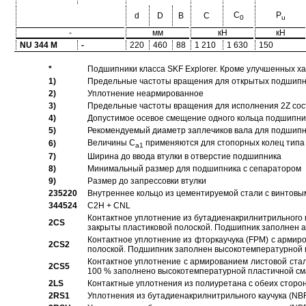
C
P
d
D
B
C
0
u
-
мм
кН
кН
NU 344 M
-
220
460
88
1 210
1 630
150
*
Подшипники класса SKF Explorer. Кроме улучшенных х
1)
Предельные частоты вращения для открытых подшипник
2)
Уплотнение неармированное
3)
Предельные частоты вращения для исполнения 2Z сос
4)
Допустимое осевое смещение одного кольца подшипник
5)
Рекомендуемый диаметр заплечиков вала для подшипни
Величины C
применяются для стопорных колец типа 
6)
a1
7)
Ширина до ввода втулки в отверстие подшипника
8)
Минимальный размер для подшипника с сепаратором
9)
Размер до запрессовки втулки
235220
Внутреннее кольцо из цементируемой стали с винтовы
344524
C2H + CNL
Контактное уплотнение из бутадиенакрилнитрильного к
2CS
закрыты пластиковой полоской. Подшипник заполнен 
Контактное уплотнение из фторкаучука (FPM) с армир
2CS2
полоской. Подшипник заполнен высокотемпературной 
Контактное уплотнение с армированием листовой стал
2CS5
100 % заполнено высокотемпературной пластичной см
2LS
Контактные уплотнения из полиуретана с обеих сторо
2RS1
Уплотнения из бутадиенакрилнитрильного каучука (NB