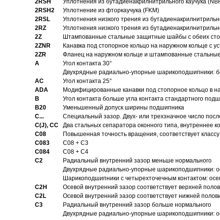
2RSH
Уплотнения из бутадиенакрилнитрильного каучука (NB
2RSH2
Уплотнение из фторкаучука (FKM)
2RSL
Уплотнения низкого трения из бутадиенакрилнитрильн
2RZ
Уплотнения низкого трения из бутадиенакрилнитрильн
2Z
Штампованные стальные защитные шайбы с обеих ст
2ZNR
Канавка под стопорное кольцо на наружном кольце с
2ZR
Фланец на наружном кольце и штампованные стальны
A
Угол контакта 30°
Двухрядные радиально-упорные шарикоподшипники: бе
AC
Угол контакта 25°
ADA
Модифицированные канавки под стопорное кольцо в на
B
Угол контакта больше угла контакта стандартного под
B20
Уменьшенный допуск ширины подшипника
C...
Специальный зазор. Двух- или трехзначное число посл
C(J), CC
Два стальных сепаратора оконного типа, внутреннее к
C08
Повышенная точность вращения, соответствует классу 
C083
C08 + C3
C084
C08 + C4
C2
Pадиальный внутренний зазор меньше нормального
Двухрядные радиально-упорные шарикоподшипники: о
Шарикоподшипники с четырехточечным контактом: осе
C2H
Осевой внутренний зазор соответствует верхней поло
C2L
Осевой внутренний зазор соответствует нижней полов
C3
Pадиальный внутренний зазор больше нормального
Двухрядные радиально-упорные шарикоподшипники: ос