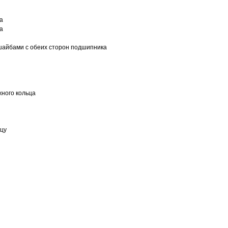
а
а
шайбами с обеих сторон подшипника
ного кольца
ьцу