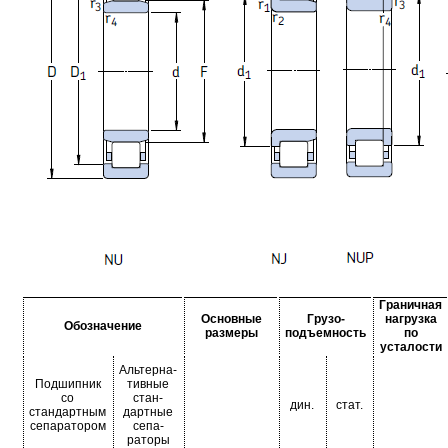
Граничная
Основные
Грузо-
нагрузка
Обозначение
размеры
подъемность
по
усталости
Альтерна-
Подшипник
тивные
со
стан-
дин.
стат.
стандартным
дартные
сепаратором
сепа-
раторы