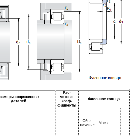
Рас-
азмеры сопряженных
четные
Фасонное кольцо
деталей
коэф-
фициенты
Обоз-
Масса
-
-
начение