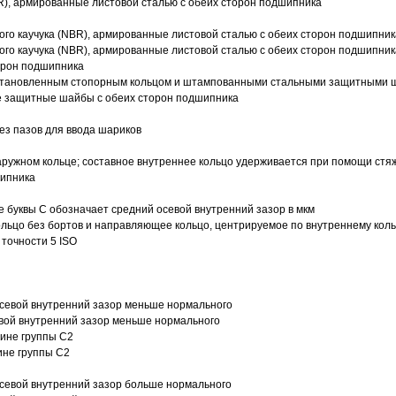
R), армированные листовой сталью с обеих сторон подшипника
ого каучука (NBR), армированные листовой сталью с обеих сторон подшипник
ого каучука (NBR), армированные листовой сталью с обеих сторон подшипник
орон подшипника
 установленным стопорным кольцом и штампованными стальными защитными 
е защитные шайбы с обеих сторон подшипника
з пазов для ввода шариков
ружном кольце; составное внутреннее кольцо удерживается при помощи стяж
шипника
е буквы С обозначает средний осевой внутренний зазор в мкм
ольцо без бортов и направляющее кольцо, центрируемое по внутреннему кол
точности 5 ISO
севой внутренний зазор меньше нормального
вой внутренний зазор меньше нормального
вине группы C2
ине группы C2
евой внутренний зазор больше нормального