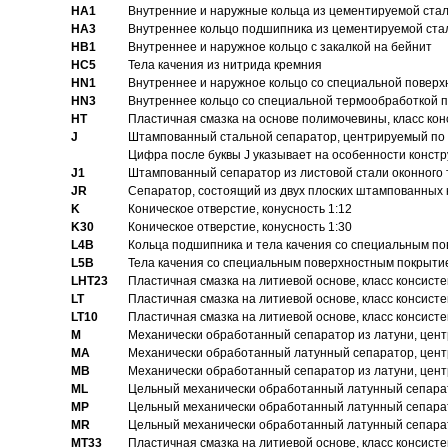
HA1
Внутренние и наружные кольца из цементируемой ста
HA3
Bнутреннее кольцо подшипника из цементируемой ста
HB1
Bнутреннее и наружное кольцо с закалкой на бейнит
HC5
Тела качения из нитрида кремния
HN1
Bнутреннее и наружное кольцо со специальной поверх
HN3
Внутреннее кольцо со специальной термообработкой 
HT
Пластичная смазка на основе полимочевины, класс конс
J
Штампованный стальной сепаратор, центрируемый по 
Цифра после буквы J указывает на особенности конст
J1
Штампованный сепаратор из листовой стали оконного
JR
Сепаратор, состоящий из двух плоских штампованных
K
Коническое отверстие, конусность 1:12
K30
Коническое отверстие, конусность 1:30
L4B
Кольца подшипника и тела качения со специальным п
L5B
Тела качения со специальным поверхностным покрыти
LHT23
Пластичная смазка на литиевой основе, класс консисте
LT
Пластичная смазка на литиевой основе, класс консисте
LT10
Пластичная смазка на литиевой основе, класс консисте
M
Механически обработанный сепаратор из латуни, цент
MA
Механически обработанный латунный сепаратор, цент
MB
Механически обработанный сепаратор из латуни, цент
ML
Цельный механически обработанный латунный сепарат
MP
Цельный механически обработанный латунный сепарат
MR
Цельный механически обработанный латунный сепарат
MT33
Пластичная смазка на литиевой основе, класс консисте