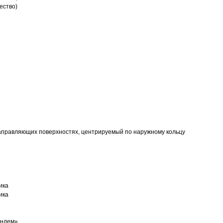
ество)
аправляющих поверхностях, центрируемый по наружному кольцу
ика
ика
андем»