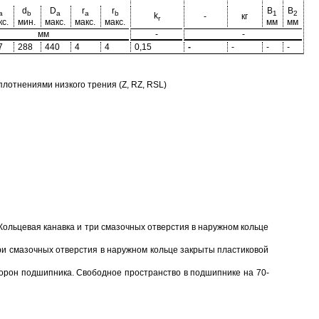
d
D
r
r
B
B
a
b
a
a
b
1
2
k
-
кг
r
кс.
мин.
макс.
макс.
макс.
мм
мм
мм
-
-
7
288
440
4
4
0,15
-
-
-
-
отнениями низкого трения (Z, RZ, RSL)
Кольцевая канавка и три смазочных отверстия в наружном кольце
ри смазочных отверстия в наружном кольце закрыты пластиковой
торон подшипника. Свободное пространство в подшипнике на 70-