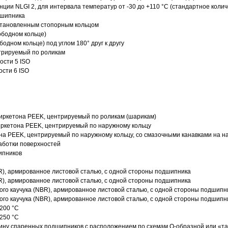
нции NLGI 2, для интервала температур от -30 до +110 °C (стандартное колич
дшипника
установленным стопорным кольцом
ободном кольце)
одном кольце) под углом 180° друг к другу
трируемый по роликам
ости 5 ISO
ости 6 ISO
иркетона PEEK, центрируемый по роликам (шарикам)
ркетона PEEK, центрируемый по наружному кольцу
а PEEK, центрируемый по наружному кольцу, со смазочными канавками на н
аботки поверхностей
ипников
R), армированное листовой сталью, с одной стороны подшипника
R), армированное листовой сталью, с одной стороны подшипника
го каучука (NBR), армированное листовой сталью, с одной стороны подшипн
го каучука (NBR), армированное листовой сталью, с одной стороны подшипн
200 °C
250 °C
ину спаренных подшипников с расположением по схемам О-образной или «т