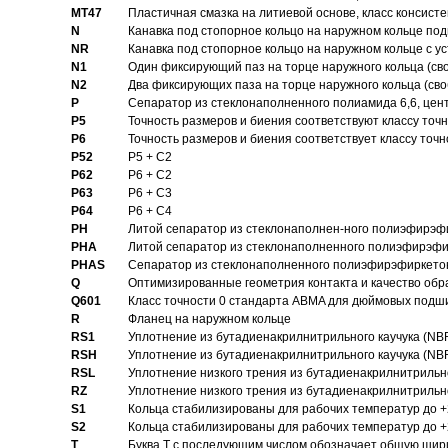
MT47
Пластичная смазка на литиевой основе, класс консисте
N
Канавка под стопорное кольцо на наружном кольце по
NR
Канавка под стопорное кольцо на наружном кольце с 
N1
Один фиксирующий паз на торце наружного кольца (св
N2
Два фиксирующих паза на торце наружного кольца (своб
P
Cепаратор из стеклонаполненного полиамида 6,6, цен
P5
Точность размеров и биения соответствуют классу точн
P6
Точность размеров и биения соответствует классу точн
P52
P5 + C2
P62
P6 + C2
P63
P6 + C3
P64
P6 + C4
PH
Литой сепаратор из стеклонаполнен-ного полиэфирэф
PHA
Литой сепаратор из стеклонаполненного полиэфирэфи
PHAS
Сепаратор из стеклонаполненного полиэфирэфиркетон
Q
Оптимизированные геометрия контакта и качество обр
Q601
Класс точности 0 стандарта ABMA для дюймовых подш
R
Фланец на наружном кольце
RS1
Уплотнение из бутадиенакрилнитрильного каучука (NB
RSH
Уплотнение из бутадиенакрилнитрильного каучука (NB
RSL
Уплотнение низкого трения из бутадиенакрилнитрильно
RZ
Уплотнение низкого трения из бутадиенакрилнитрильно
S1
Кольца стабилизированы для рабочих температур до +
S2
Кольца стабилизированы для рабочих температур до +
T
Буква T с последующим числом обозначает общую шир