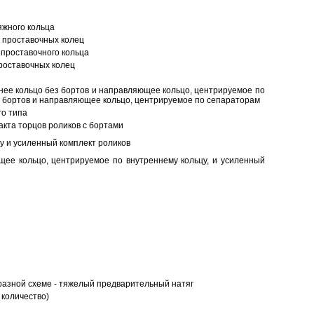
яжного кольца
 проставочных колец
проставочного кольца
роставочных колец
нее кольцо без бортов и направляющее кольцо, центрируемое по
ез бортов и направляющее кольцо, центрируемое по сепараторам
о типа
кта торцов роликов с бортами
у и усиленный комплект роликов
ее кольцо, центрируемое по внутреннему кольцу, и усиленный
разной схеме - тяжелый предварительный натяг
 количество)