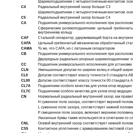
Шарикоподшипники с четырехточечным контактом: осе
C4
Pадиальный внутренний зазор больше C3
Шарикоподшипники с четырехточечным контактом: осе
C5
Pадиальный внутренний зазор больше C4
CA
Подшипник универсального исполнения при расположен
Сферические роликоподшипники: цельный гребенчаты
внутреннему кольцу
CAF
Стальной сепаратор, удерживающий борта на внутренн
CAFA
Цельный гребенчатый механически обработанный стал
CAMA
То же, что CAFA, но с латунным сепаратором
CB
Подшипник универсального исполнения при расположен
Двухрядные радиально-упорные шарикоподшипники: о
CC
Подшипник универсального исполнения для установки 
CLN
Уменьшенные допуски по ширине колец и общей ширине
CL0
Допуски соответствуют классу точности 0 стандарта 
CL00
Допуски соответствуют классу точности 00 стандарта
CL7A
Подшипники особого качества для узлов опор ведущих
CL7C
Подшипники особого качества для узлов опор ведущих
CN
Hормальный радиальный внутренний зазор; как правил
H суженное поле зазора, соответствует верхней полов
L суженное поле зазора, соответствует нижней полови
P смещенное поле зазора, включает верхнюю половину
Указанные буквы также используются в сочетании со с
CNL
Осевой внутренний зазор соответствует нижней полов
CS5
Контактное уплотнение с армированием листовой стал