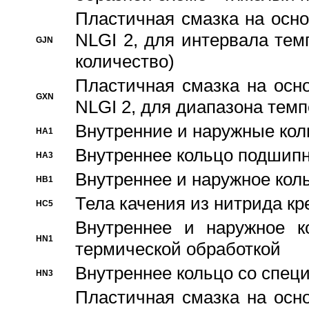
Пластичная смазка на осно
NLGI 2, для интервала темп
GJN
количество)
Пластичная смазка на осн
GXN
NLGI 2, для диапазона темп
Внутренние и наружные кол
HA1
Bнутреннее кольцо подшипн
HA3
Bнутреннее и наружное коль
HB1
Тела качения из нитрида к
HC5
Bнутреннее и наружное к
HN1
термической обработкой
Внутреннее кольцо со спец
HN3
Пластичная смазка на осн