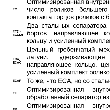
Oптимизированная внутренн
число роликов большего
EC
контакта торцов роликов с 
Два стальных сепаратора 
бортов, направляющее ко
EC(J),
ECC(J)
кольцу и усиленный компле
Цельный гребенчатый мех
латуни, удерживающи
ECA,
ECAC
направляющее кольцо, цен
усиленный комплект ролико
То же, что ECA, но со стал
ECAF
Оптимизированная внут
EF
обработанный сепаратор из
Оптимизированная внут
EM