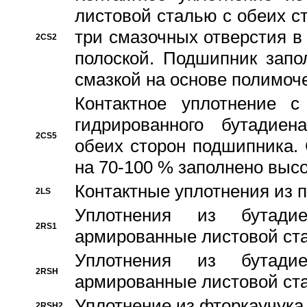
листовой сталью с обеих с
три смазочных отверстия в
2CS2
полоской. Подшипник запо
смазкой на основе полимо
Контактное уплотнение 
гидрированного бутадиен
2CS5
обеих сторон подшипника.
на 70-100 % заполнено выс
Контактные уплотнения из 
2LS
Уплотнения из бутадие
2RS1
армированные листовой ста
Уплотнения из бутадие
2RSH
армированные листовой ста
Уплотнение из фторкаучука
2RSH2