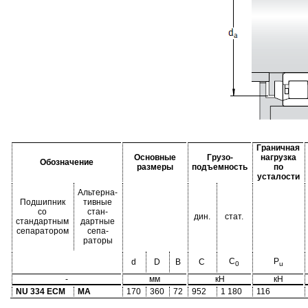
Граничная
Основные
Грузо-
нагрузка
Обозначение
размеры
подъемность
по
усталости
Альтерна-
Подшипник
тивные
со
стан-
дин.
стат.
стандартным
дартные
сепаратором
сепа-
раторы
C
P
d
D
B
C
0
u
-
мм
кН
кН
NU 334 ECM
MA
170
360
72
952
1 180
116