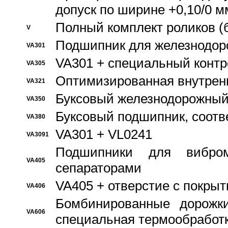
допуск по ширине +0,10/0 м
Полный комплект роликов (
V
Подшипник для железнодор
VA301
VA301 + специальный контр
VA305
Оптимизированная внутрен
VA321
Буксовый железнодорожный
VA350
Буксовый подшипник, соотв
VA380
VA301 + VL0241
VA3091
Подшипники для вибром
VA405
сепараторами
VA405 + отверстие с покры
VA406
Бомбинированные дорожк
VA606
специальная термообработ