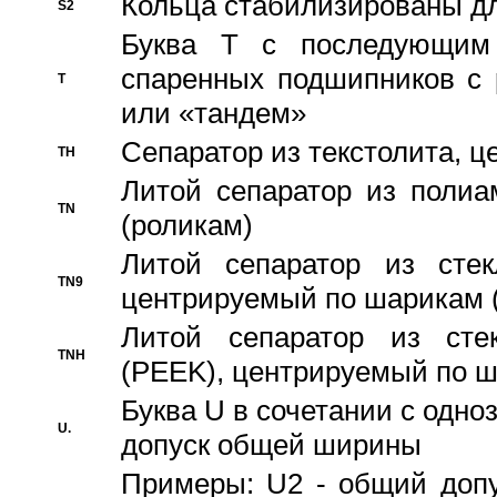
Кольца стабилизированы дл
S2
Буква T с последующим
спаренных подшипников с 
T
или «тандем»
Сепаратор из текстолита, 
TH
Литой сепаратор из полиа
TN
(роликам)
Литой сепаратор из стекл
TN9
центрируемый по шарикам 
Литой сепаратор из стек
TNH
(PEEK), центрируемый по 
Буква U в сочетании с одн
U.
допуск общей ширины
Примеры: U2 - общий допу