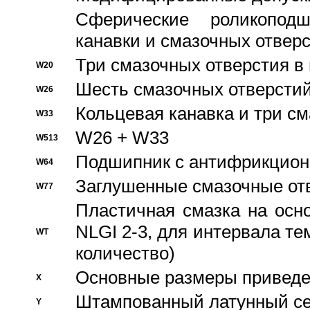
Сферические роликопод
канавки и смазочных отвер
Три смазочных отверстия в
W20
Шесть смазочных отверстий
W26
Кольцевая канавка и три с
W33
W26 + W33
W513
Подшипник с антифрикционн
W64
Заглушенные смазочные от
W77
Пластичная смазка на осн
NLGI 2-3, для интервала те
WT
количество)
Основные размеры приведен
X
Штампованный латунный се
Y