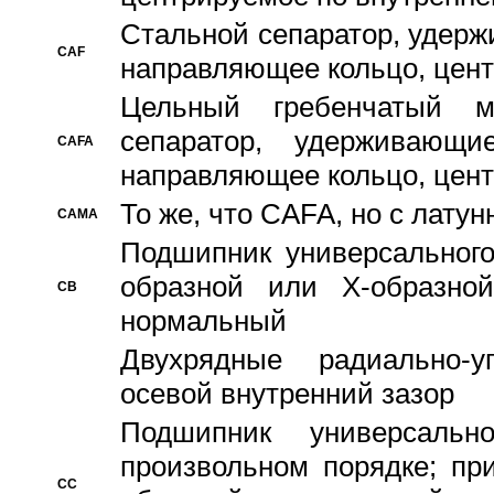
Стальной сепаратор, удерж
CAF
направляющее кольцо, цент
Цельный гребенчатый м
сепаратор, удерживающ
CAFA
направляющее кольцо, цент
То же, что CAFA, но с лату
CAMA
Подшипник универсального
образной или Х-образно
CB
нормальный
Двухрядные радиально-
осевой внутренний зазор
Подшипник универсальн
произвольном порядке; пр
CC