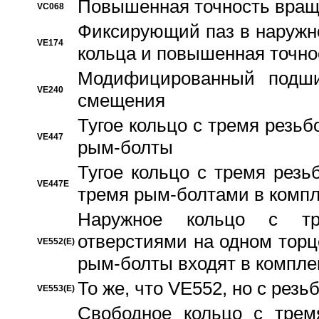
Повышенная точность вращ
VC068
Фиксирующий паз в наружн
VE174
кольца и повышенная точн
Модифицированный подши
VE240
смещения
Тугое кольцо с тремя резь
VE447
рым-болты
Тугое кольцо с тремя рез
VE447E
тремя рым-болтами в компл
Наружное кольцо с тр
отверстиями на одном торце
VE552(E)
рым-болты входят в компле
То же, что VE552, но с рез
VE553(E)
Свободное кольцо с трем