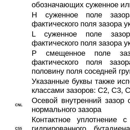
обозначающих суженное ил
H суженное поле зазора
фактического поля зазора у
L суженное поле зазор
фактического поля зазора у
P смещенное поле заз
фактического поля заз
половину поля соседней гр
Указанные буквы также ис
классами зазоров: С2, C3, 
Осевой внутренний зазор 
CNL
нормального зазора
Контактное уплотнение 
гидрированного бутадиен
CS5