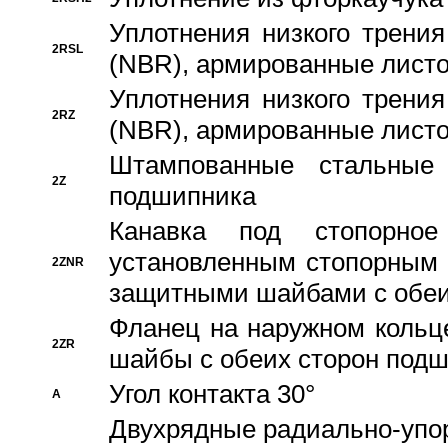
Уплотнения низкого трения
2RSL
(NBR), армированные листо
Уплотнения низкого трения
2RZ
(NBR), армированные листо
Штампованные стальные
2Z
подшипника
Канавка под стопорно
установленным стопорным
2ZNR
защитными шайбами с обеи
Фланец на наружном кольц
2ZR
шайбы с обеих сторон под
Угол контакта 30°
A
Двухрядные радиально-упо