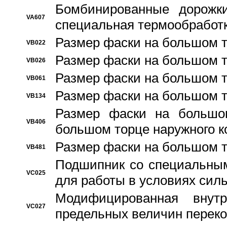
Бомбинированные дорожк
VA607
специальная термообработ
Размер фаски на большом т
VB022
Размер фаски на большом т
VB026
Размер фаски на большом т
VB061
Размер фаски на большом т
VB134
Размер фаски на большо
VB406
большом торце наружного к
Размер фаски на большом т
VB481
Подшипник со специальным
VC025
для работы в условиях сил
Модифицированная внут
VC027
предельных величин переко