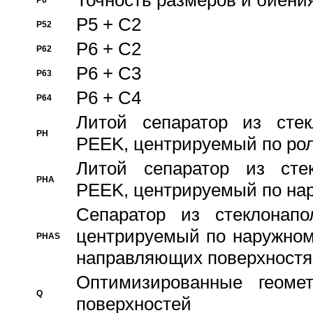
Точность размеров и биения
P6
P5 + C2
P52
P6 + C2
P62
P6 + C3
P63
P6 + C4
P64
Литой сепаратор из стек
PH
PEEK, центрируемый по ро
Литой сепаратор из стек
PHA
PEEK, центрируемый по на
Сепаратор из стеклонапо
центрируемый по наружном
PHAS
направляющих поверхностя
Оптимизированные геомет
Q
поверхностей