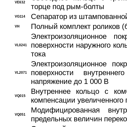
VE632
торце под рым-болты
Сепаратор из штампованной
VG114
Полный комплект роликов (
VH
Электроизоляционное по
поверхности наружного коль
VL0241
тока
Электроизоляционное пок
поверхности внутреннег
VL2071
напряжение до 1 000 В
Bнутреннее кольцо с ком
VQ015
компенсации увеличенного 
Модифицированная внут
VQ051
предельных величин переко