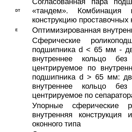
Согласованная пара под
«тандем». Комбинация
DT
конструкцию проставочных 
Оптимизированная внутрен
E
Сферические роликопод
подшипника d < 65 мм - дв
внутреннее кольцо без
центрируемое по внутренн
подшипника d > 65 мм: дв
внутреннее кольцо без
центрируемое по сепарато
Упорные сферические ро
внутренняя конструкция 
оконного типа