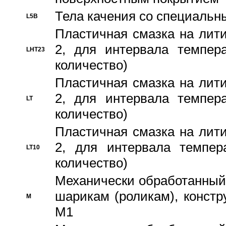
Тела качения со специаль
L5B
Пластичная смазка на лити
2, для интервала темпера
LHT23
количество)
Пластичная смазка на лити
2, для интервала темпера
LT
количество)
Пластичная смазка на лити
2, для интервала темпер
LT10
количество)
Механически обработанный 
шарикам (роликам), констр
M
M1