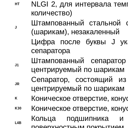
NLGI 2, для интервала темп
HT
количество)
Штампованный стальной с
J
(шарикам), незакаленный
Цифра после буквы J ука
сепаратора
Штампованный сепаратор
J1
центрируемый по шарикам
Сепаратор, состоящий из
JR
центрируемый по шарикам
Коническое отверстие, кону
K
Коническое отверстие, кону
K30
Кольца подшипника и
L4B
поверхностным покрытием