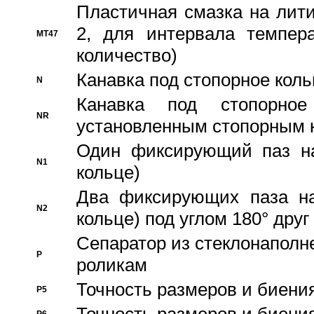
Пластичная смазка на лити
2, для интервала темпера
MT47
количество)
Канавка под стопорное кол
N
Канавка под стопорно
NR
установленным стопорным 
Один фиксирующий паз на
N1
кольце)
Два фиксирующих паза на
N2
кольце) под углом 180° друг 
Cепаратор из стеклонаполн
P
роликам
Точность размеров и биения
P5