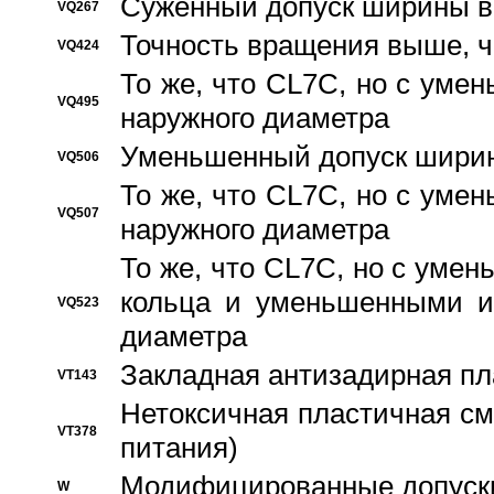
Суженный допуск ширины вн
VQ267
Точность вращения выше, 
VQ424
То же, что CL7C, но с ум
VQ495
наружного диаметра
Уменьшенный допуск ширин
VQ506
То же, что CL7C, но с ум
VQ507
наружного диаметра
То же, что CL7C, но с уме
кольца и уменьшенными и
VQ523
диаметра
Закладная антизадирная пл
VT143
Нетоксичная пластичная сма
VT378
питания)
Модифицированные допуски
W