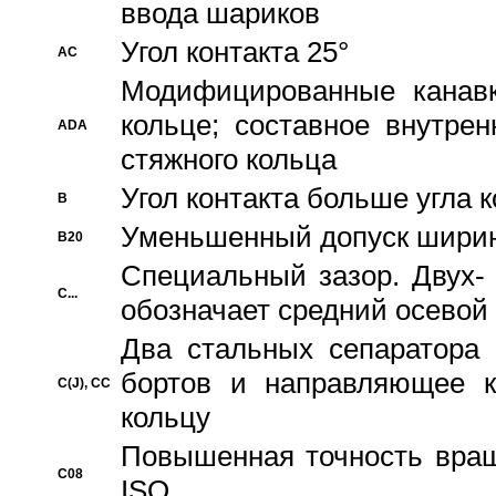
ввода шариков
Угол контакта 25°
AC
Модифицированные канавк
кольце; составное внутре
ADA
стяжного кольца
Угол контакта больше угла 
B
Уменьшенный допуск шири
B20
Специальный зазор. Двух-
C...
обозначает средний осевой
Два стальных сепаратора 
бортов и направляющее к
C(J), CC
кольцу
Повышенная точность враще
C08
ISO