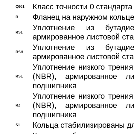
Класс точности 0 стандар
Q601
Фланец на наружном кольц
R
Уплотнение из бутадие
RS1
армированное листовой ста
Уплотнение из бутадие
RSH
армированное листовой ста
Уплотнение низкого трения
(NBR), армированное л
RSL
подшипника
Уплотнение низкого трения
(NBR), армированное л
RZ
подшипника
Кольца стабилизированы дл
S1