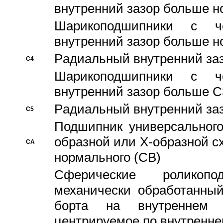
внутренний зазор больше н
Шарикоподшипники с че
внутренний зазор больше н
Pадиальный внутренний за
C4
Шарикоподшипники с че
внутренний зазор больше C
Pадиальный внутренний за
C5
Подшипник универсального
образной или Х-образной с
CA
нормального (CB)
Сферические роликопо
механически обработанный
борта на внутреннем 
центрируемое по внутренне