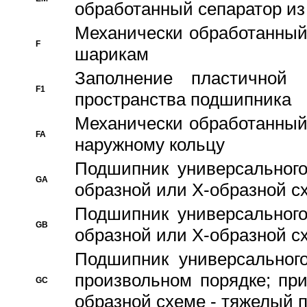
обработанный сепаратор из
Механически обработанный
F
шарикам
Заполнение пластичной
F1
пространства подшипника
Механически обработанный
FA
наружному кольцу
Подшипник универсального
GA
образной или Х-образной сх
Подшипник универсального
GB
образной или Х-образной с
Подшипник универсального
произвольном порядке; пр
GC
образной схеме - тяжелый 