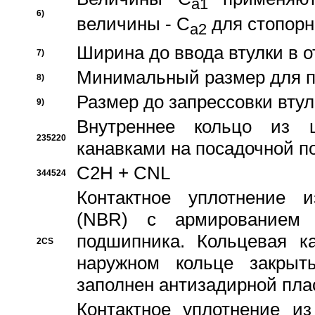
a1
6)
величины - C
для стопорн
a2
Ширина до ввода втулки в 
7)
Минимальный размер для п
8)
Размер до запрессовки втул
9)
Внутреннее кольцо из 
235220
канавками на посадочной п
C2H + CNL
344524
Контактное уплотнение и
(NBR) с армированием 
подшипника. Кольцевая к
2CS
наружном кольце закрыт
заполнен антизадирной пла
Контактное уплотнение и