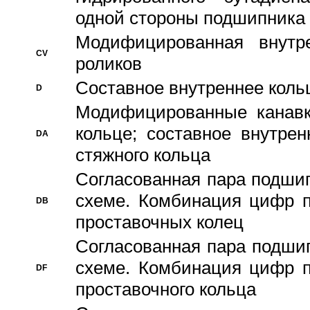
одной стороны подшипника
Модифицированная внутре
CV
роликов
Составное внутреннее кольц
D
Модифицированные канавк
кольце; составное внутре
DA
стяжного кольца
Согласованная пара подши
схеме. Комбинация цифр п
DB
проставочных колец
Согласованная пара подши
схеме. Комбинация цифр п
DF
проставочного кольца