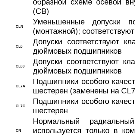
образной схеме осевой вн
(CB)
Уменьшенные допуски 
CLN
(монтажной); соответствуют
Допуски соответствуют кл
CL0
дюймовых подшипников
Допуски соответствуют кл
CL00
дюймовых подшипников
Подшипники особого качест
CL7A
шестерен (заменены на CL
Подшипники особого качест
CL7C
шестерен
Hормальный радиальный
используется только в ко
CN