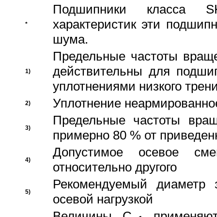
Подшипники класса S
характеристик эти подшип
*
шума.
Предельные частоты враще
действительны для подши
1)
уплотнениями низкого трени
Уплотнение неармированно
2)
Предельные частоты вращ
3)
примерно 80 % от приведен
Допустимое осевое сме
4)
относительно другого
Рекомендуемый диаметр 
5)
осевой нагрузкой
Величины C
применяют