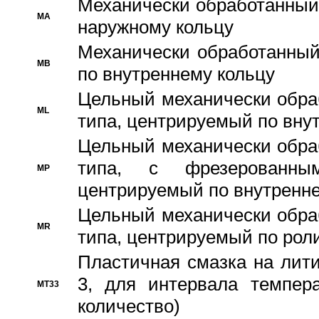
Механически обработанный
MA
наружному кольцу
Механически обработанный
MB
по внутреннему кольцу
Цельный механически обра
ML
типа, центрируемый по вну
Цельный механически обра
типа, с фрезерованны
MP
центрируемый по внутренне
Цельный механически обра
MR
типа, центрируемый по рол
Пластичная смазка на лити
3, для интервала темпера
MT33
количество)