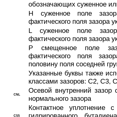
обозначающих суженное ил
H суженное поле зазора
фактического поля зазора у
L суженное поле зазор
фактического поля зазора у
P смещенное поле заз
фактического поля заз
половину поля соседней гр
Указанные буквы также ис
классами зазоров: С2, C3, 
Осевой внутренний зазор 
CNL
нормального зазора
Контактное уплотнение 
гидрированного бутадиен
CS5