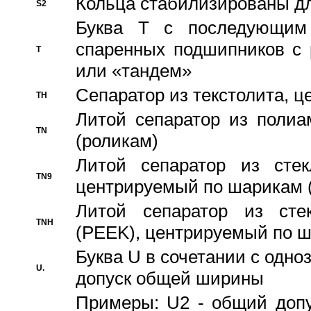
Кольца стабилизированы дл
S2
Буква T с последующим
спаренных подшипников с 
T
или «тандем»
Сепаратор из текстолита, 
TH
Литой сепаратор из полиа
TN
(роликам)
Литой сепаратор из стекл
TN9
центрируемый по шарикам 
Литой сепаратор из стек
TNH
(PEEK), центрируемый по 
Буква U в сочетании с одн
U.
допуск общей ширины
Примеры: U2 - общий допу