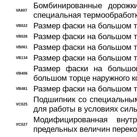
Бомбинированные дорожк
VA607
специальная термообработ
Размер фаски на большом т
VB022
Размер фаски на большом т
VB026
Размер фаски на большом т
VB061
Размер фаски на большом т
VB134
Размер фаски на большо
VB406
большом торце наружного к
Размер фаски на большом т
VB481
Подшипник со специальным
VC025
для работы в условиях сил
Модифицированная внут
VC027
предельных величин переко