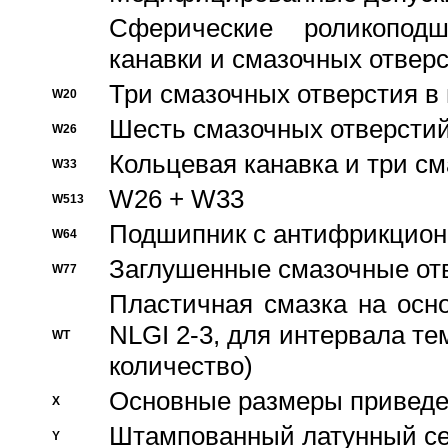
Сферические роликопод
канавки и смазочных отвер
Три смазочных отверстия в
W20
Шесть смазочных отверстий
W26
Кольцевая канавка и три с
W33
W26 + W33
W513
Подшипник с антифрикционн
W64
Заглушенные смазочные от
W77
Пластичная смазка на осн
NLGI 2-3, для интервала те
WT
количество)
Основные размеры приведен
X
Штампованный латунный се
Y