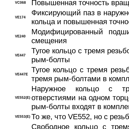
Повышенная точность вращ
VC068
Фиксирующий паз в наружн
VE174
кольца и повышенная точн
Модифицированный подши
VE240
смещения
Тугое кольцо с тремя резь
VE447
рым-болты
Тугое кольцо с тремя рез
VE447E
тремя рым-болтами в компл
Наружное кольцо с тр
отверстиями на одном торце
VE552(E)
рым-болты входят в компле
То же, что VE552, но с рез
VE553(E)
Свободное кольцо с трем