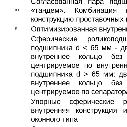
Согласованная пара под
«тандем». Комбинация
DT
конструкцию проставочных 
Оптимизированная внутрен
E
Сферические роликопод
подшипника d < 65 мм - дв
внутреннее кольцо без
центрируемое по внутренн
подшипника d > 65 мм: дв
внутреннее кольцо без
центрируемое по сепарато
Упорные сферические ро
внутренняя конструкция 
оконного типа