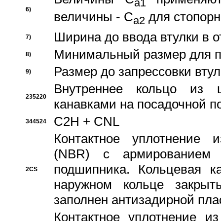
a1
6)
величины - C
для стопорн
a2
Ширина до ввода втулки в 
7)
Минимальный размер для п
8)
Размер до запрессовки втул
9)
Внутреннее кольцо из 
235220
канавками на посадочной п
C2H + CNL
344524
Контактное уплотнение и
(NBR) с армированием 
подшипника. Кольцевая к
2CS
наружном кольце закрыт
заполнен антизадирной пла
Контактное уплотнение и