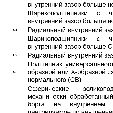
внутренний зазор больше н
Шарикоподшипники с че
внутренний зазор больше н
Pадиальный внутренний за
C4
Шарикоподшипники с че
внутренний зазор больше C
Pадиальный внутренний за
C5
Подшипник универсального
образной или Х-образной с
CA
нормального (CB)
Сферические роликопо
механически обработанный
борта на внутреннем 
центрируемое по внутренне