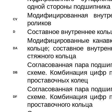
одной стороны подшипника
Модифицированная внутре
CV
роликов
Составное внутреннее кольц
D
Модифицированные канавк
кольце; составное внутре
DA
стяжного кольца
Согласованная пара подши
схеме. Комбинация цифр п
DB
проставочных колец
Согласованная пара подши
схеме. Комбинация цифр п
DF
проставочного кольца