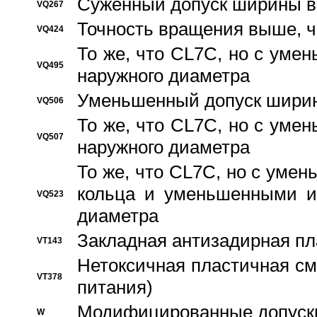
Суженный допуск ширины вн
VQ267
Точность вращения выше, 
VQ424
То же, что CL7C, но с ум
VQ495
наружного диаметра
Уменьшенный допуск ширин
VQ506
То же, что CL7C, но с ум
VQ507
наружного диаметра
То же, что CL7C, но с уме
кольца и уменьшенными и
VQ523
диаметра
Закладная антизадирная пл
VT143
Нетоксичная пластичная сма
VT378
питания)
Модифицированные допуски
W