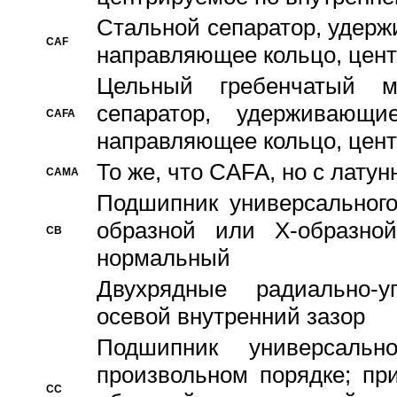
Стальной сепаратор, удерж
CAF
направляющее кольцо, цент
Цельный гребенчатый м
сепаратор, удерживающ
CAFA
направляющее кольцо, цент
То же, что CAFA, но с лату
CAMA
Подшипник универсального
образной или Х-образно
CB
нормальный
Двухрядные радиально-
осевой внутренний зазор
Подшипник универсальн
произвольном порядке; пр
CC