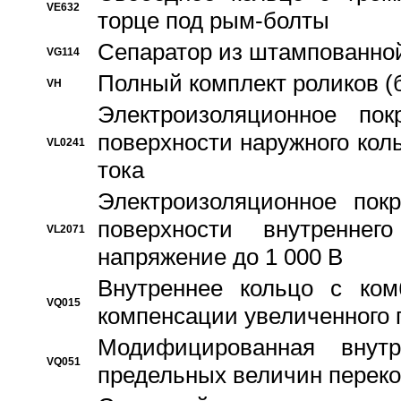
VE632
торце под рым-болты
Сепаратор из штампованной
VG114
Полный комплект роликов (
VH
Электроизоляционное по
поверхности наружного коль
VL0241
тока
Электроизоляционное пок
поверхности внутреннег
VL2071
напряжение до 1 000 В
Bнутреннее кольцо с ком
VQ015
компенсации увеличенного 
Модифицированная внут
VQ051
предельных величин переко