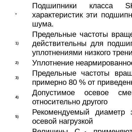
Подшипники класса S
характеристик эти подшип
*
шума.
Предельные частоты враще
действительны для подши
1)
уплотнениями низкого трени
Уплотнение неармированно
2)
Предельные частоты вращ
3)
примерно 80 % от приведен
Допустимое осевое сме
4)
относительно другого
Рекомендуемый диаметр 
5)
осевой нагрузкой
Величины C
применяют