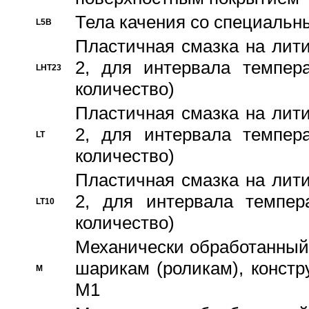
Тела качения со специаль
L5B
Пластичная смазка на лити
2, для интервала темпера
LHT23
количество)
Пластичная смазка на лити
2, для интервала темпера
LT
количество)
Пластичная смазка на лити
2, для интервала темпер
LT10
количество)
Механически обработанный 
шарикам (роликам), констр
M
M1