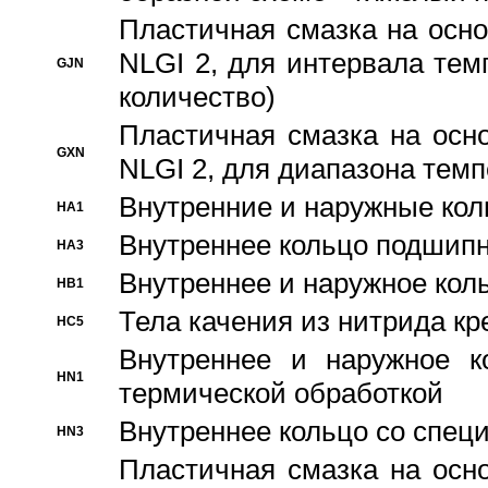
Пластичная смазка на осно
NLGI 2, для интервала темп
GJN
количество)
Пластичная смазка на осн
GXN
NLGI 2, для диапазона темп
Внутренние и наружные кол
HA1
Bнутреннее кольцо подшипн
HA3
Bнутреннее и наружное коль
HB1
Тела качения из нитрида к
HC5
Bнутреннее и наружное к
HN1
термической обработкой
Внутреннее кольцо со спец
HN3
Пластичная смазка на осн