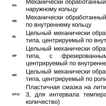
Механически обработанный
MA
наружному кольцу
Механически обработанный
MB
по внутреннему кольцу
Цельный механически обра
ML
типа, центрируемый по вну
Цельный механически обра
типа, с фрезерованны
MP
центрируемый по внутренне
Цельный механически обра
MR
типа, центрируемый по рол
Пластичная смазка на лити
3, для интервала темпера
MT33
количество)