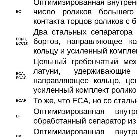
Oптимизированная внутренн
число роликов большего
EC
контакта торцов роликов с 
Два стальных сепаратора 
бортов, направляющее ко
EC(J),
ECC(J)
кольцу и усиленный компле
Цельный гребенчатый мех
латуни, удерживающи
ECA,
ECAC
направляющее кольцо, цен
усиленный комплект ролико
То же, что ECA, но со стал
ECAF
Оптимизированная внут
EF
обработанный сепаратор из
Оптимизированная внут
EM