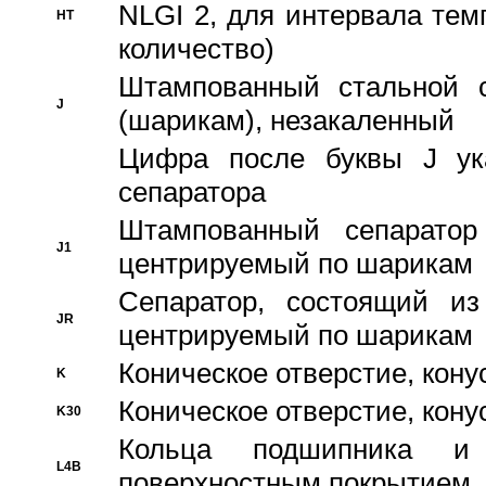
NLGI 2, для интервала темп
HT
количество)
Штампованный стальной с
J
(шарикам), незакаленный
Цифра после буквы J ука
сепаратора
Штампованный сепаратор
J1
центрируемый по шарикам
Сепаратор, состоящий из
JR
центрируемый по шарикам
Коническое отверстие, кону
K
Коническое отверстие, кону
K30
Кольца подшипника и
L4B
поверхностным покрытием