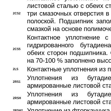
листовой сталью с обеих с
три смазочных отверстия в
2CS2
полоской. Подшипник запо
смазкой на основе полимо
Контактное уплотнение 
гидрированного бутадиен
2CS5
обеих сторон подшипника.
на 70-100 % заполнено выс
Контактные уплотнения из 
2LS
Уплотнения из бутадие
2RS1
армированные листовой ста
Уплотнения из бутадие
2RSH
армированные листовой ста
Уплотнение из фторкаучука
2RSH2