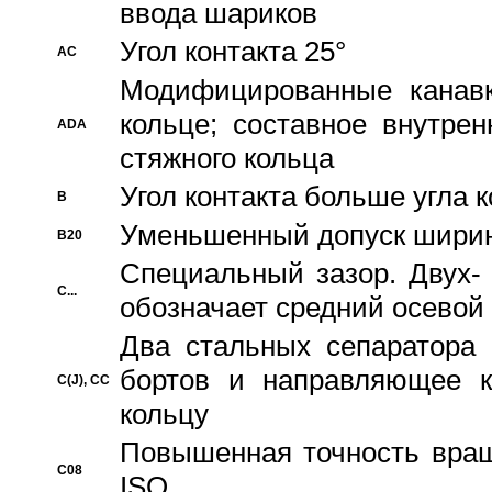
ввода шариков
Угол контакта 25°
AC
Модифицированные канавк
кольце; составное внутре
ADA
стяжного кольца
Угол контакта больше угла 
B
Уменьшенный допуск шири
B20
Специальный зазор. Двух-
C...
обозначает средний осевой
Два стальных сепаратора 
бортов и направляющее к
C(J), CC
кольцу
Повышенная точность враще
C08
ISO