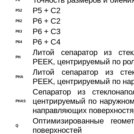
Точность размеров и биения
P6
P5 + C2
P52
P6 + C2
P62
P6 + C3
P63
P6 + C4
P64
Литой сепаратор из стек
PH
PEEK, центрируемый по ро
Литой сепаратор из стек
PHA
PEEK, центрируемый по на
Сепаратор из стеклонапо
центрируемый по наружном
PHAS
направляющих поверхностя
Оптимизированные геомет
Q
поверхностей