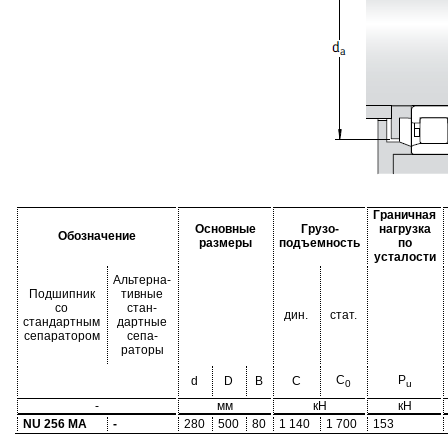
Граничная
Основные
Грузо-
нагрузка
Обозначение
размеры
подъемность
по
усталости
Альтерна-
Подшипник
тивные
со
стан-
дин.
стат.
стандартным
дартные
сепаратором
сепа-
раторы
C
P
d
D
B
C
0
u
-
мм
кН
кН
NU 256 MA
-
280
500
80
1 140
1 700
153