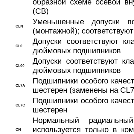
образной схеме осевой вн
(CB)
Уменьшенные допуски 
CLN
(монтажной); соответствуют
Допуски соответствуют кл
CL0
дюймовых подшипников
Допуски соответствуют кл
CL00
дюймовых подшипников
Подшипники особого качест
CL7A
шестерен (заменены на CL
Подшипники особого качест
CL7C
шестерен
Hормальный радиальный
используется только в ко
CN