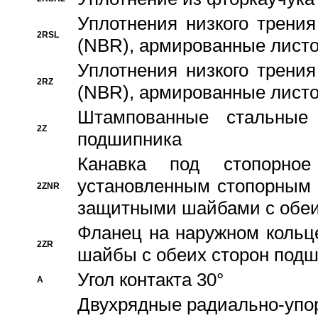
Уплотнения низкого трения
2RSL
(NBR), армированные листо
Уплотнения низкого трения
2RZ
(NBR), армированные листо
Штампованные стальные
2Z
подшипника
Канавка под стопорно
установленным стопорным
2ZNR
защитными шайбами с обеи
Фланец на наружном кольц
2ZR
шайбы с обеих сторон под
Угол контакта 30°
A
Двухрядные радиально-упо