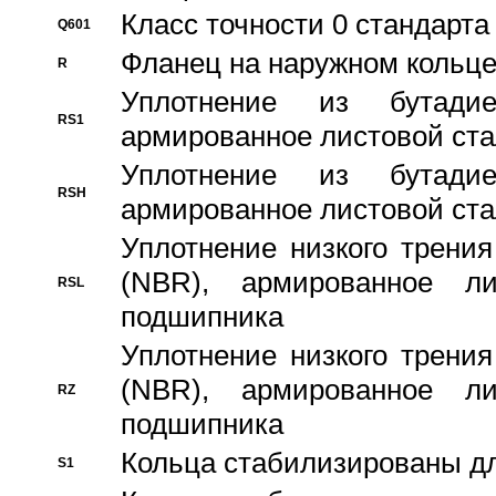
Класс точности 0 стандар
Q601
Фланец на наружном кольц
R
Уплотнение из бутадие
RS1
армированное листовой ста
Уплотнение из бутадие
RSH
армированное листовой ста
Уплотнение низкого трения
(NBR), армированное л
RSL
подшипника
Уплотнение низкого трения
(NBR), армированное л
RZ
подшипника
Кольца стабилизированы дл
S1