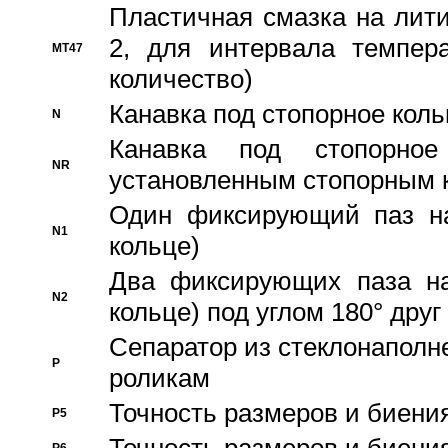
Пластичная смазка на лити
2, для интервала темпера
MT47
количество)
Канавка под стопорное кол
N
Канавка под стопорно
NR
установленным стопорным 
Один фиксирующий паз на
N1
кольце)
Два фиксирующих паза на
N2
кольце) под углом 180° друг 
Cепаратор из стеклонаполн
P
роликам
Точность размеров и биения
P5