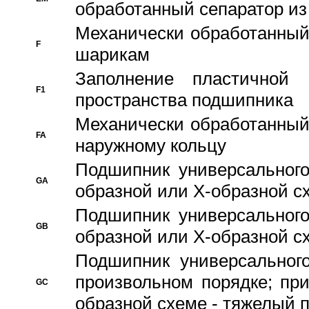
обработанный сепаратор из
Механически обработанный
F
шарикам
Заполнение пластичной
F1
пространства подшипника
Механически обработанный
FA
наружному кольцу
Подшипник универсального
GA
образной или Х-образной сх
Подшипник универсального
GB
образной или Х-образной с
Подшипник универсального
произвольном порядке; пр
GC
образной схеме - тяжелый 