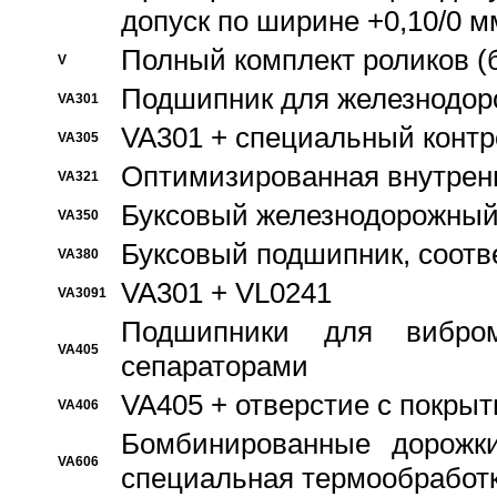
допуск по ширине +0,10/0 м
Полный комплект роликов (
V
Подшипник для железнодор
VA301
VA301 + специальный контр
VA305
Оптимизированная внутрен
VA321
Буксовый железнодорожный
VA350
Буксовый подшипник, соотв
VA380
VA301 + VL0241
VA3091
Подшипники для вибром
VA405
сепараторами
VA405 + отверстие с покры
VA406
Бомбинированные дорожк
VA606
специальная термообработ