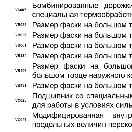
Бомбинированные дорожк
VA607
специальная термообработ
Размер фаски на большом т
VB022
Размер фаски на большом т
VB026
Размер фаски на большом т
VB061
Размер фаски на большом т
VB134
Размер фаски на большо
VB406
большом торце наружного к
Размер фаски на большом т
VB481
Подшипник со специальным
VC025
для работы в условиях сил
Модифицированная внут
VC027
предельных величин переко