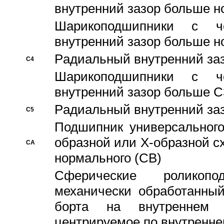
внутренний зазор больше н
Шарикоподшипники с че
внутренний зазор больше н
Pадиальный внутренний за
C4
Шарикоподшипники с че
внутренний зазор больше C
Pадиальный внутренний за
C5
Подшипник универсального
образной или Х-образной с
CA
нормального (CB)
Сферические роликопо
механически обработанный
борта на внутреннем 
центрируемое по внутренне