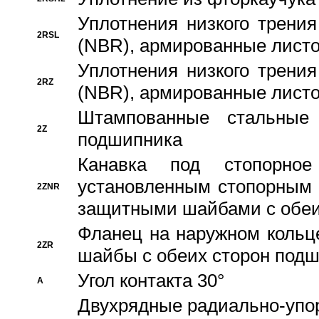
Уплотнения низкого трения
2RSL
(NBR), армированные листо
Уплотнения низкого трения
2RZ
(NBR), армированные листо
Штампованные стальные
2Z
подшипника
Канавка под стопорно
установленным стопорным
2ZNR
защитными шайбами с обеи
Фланец на наружном кольц
2ZR
шайбы с обеих сторон под
Угол контакта 30°
A
Двухрядные радиально-упо