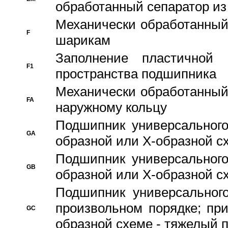
обработанный сепаратор из
Механически обработанный
F
шарикам
Заполнение пластичной
F1
пространства подшипника
Механически обработанный
FA
наружному кольцу
Подшипник универсального
GA
образной или Х-образной сх
Подшипник универсального
GB
образной или Х-образной с
Подшипник универсального
произвольном порядке; пр
GC
образной схеме - тяжелый 