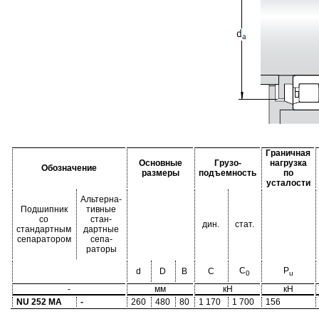
Граничная
Основные
Грузо-
нагрузка
Обозначение
размеры
подъемность
по
усталости
Альтерна-
Подшипник
тивные
со
стан-
дин.
стат.
стандартным
дартные
сепаратором
сепа-
раторы
C
P
d
D
B
C
0
u
-
мм
кН
кН
NU 252 MA
-
260
480
80
1 170
1 700
156