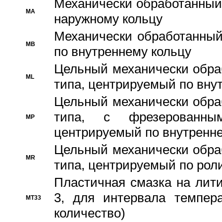
Механически обработанный
MA
наружному кольцу
Механически обработанный
MB
по внутреннему кольцу
Цельный механически обра
ML
типа, центрируемый по вну
Цельный механически обра
типа, с фрезерованны
MP
центрируемый по внутренне
Цельный механически обра
MR
типа, центрируемый по рол
Пластичная смазка на лити
3, для интервала темпера
MT33
количество)