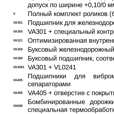
допуск по ширине +0,10/0 м
Полный комплект роликов (
V
Подшипник для железнодор
VA301
VA301 + специальный контр
VA305
Оптимизированная внутрен
VA321
Буксовый железнодорожный
VA350
Буксовый подшипник, соотв
VA380
VA301 + VL0241
VA3091
Подшипники для вибром
VA405
сепараторами
VA405 + отверстие с покры
VA406
Бомбинированные дорожк
VA606
специальная термообработ