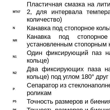
Пластичная смазка на лити
2, для интервала темпера
MT47
количество)
Канавка под стопорное кол
N
Канавка под стопорно
NR
установленным стопорным 
Один фиксирующий паз на
N1
кольце)
Два фиксирующих паза на
N2
кольце) под углом 180° друг 
Cепаратор из стеклонаполн
P
роликам
Точность размеров и биения
P5