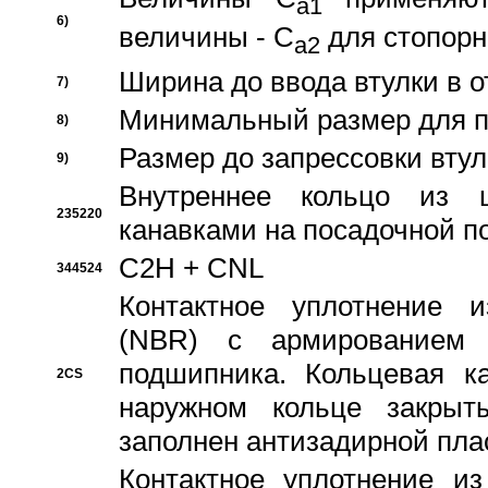
a1
6)
величины - C
для стопорн
a2
Ширина до ввода втулки в 
7)
Минимальный размер для п
8)
Размер до запрессовки втул
9)
Внутреннее кольцо из 
235220
канавками на посадочной п
C2H + CNL
344524
Контактное уплотнение и
(NBR) с армированием 
подшипника. Кольцевая к
2CS
наружном кольце закрыт
заполнен антизадирной пла
Контактное уплотнение и