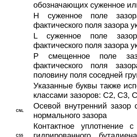
обозначающих суженное ил
H суженное поле зазора
фактического поля зазора у
L суженное поле зазор
фактического поля зазора у
P смещенное поле заз
фактического поля заз
половину поля соседней гр
Указанные буквы также ис
классами зазоров: С2, C3, 
Осевой внутренний зазор 
CNL
нормального зазора
Контактное уплотнение 
гидрированного бутадиен
CS5