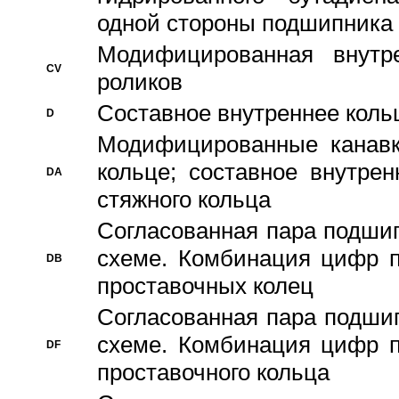
одной стороны подшипника
Модифицированная внутре
CV
роликов
Составное внутреннее кольц
D
Модифицированные канавк
кольце; составное внутре
DA
стяжного кольца
Согласованная пара подши
схеме. Комбинация цифр п
DB
проставочных колец
Согласованная пара подши
схеме. Комбинация цифр п
DF
проставочного кольца