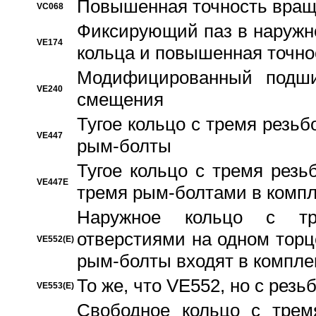
Повышенная точность вращ
VC068
Фиксирующий паз в наружн
VE174
кольца и повышенная точн
Модифицированный подши
VE240
смещения
Тугое кольцо с тремя резь
VE447
рым-болты
Тугое кольцо с тремя рез
VE447E
тремя рым-болтами в компл
Наружное кольцо с тр
отверстиями на одном торце
VE552(E)
рым-болты входят в компле
То же, что VE552, но с рез
VE553(E)
Свободное кольцо с трем