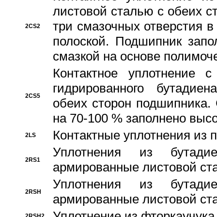
листовой сталью с обеих с
три смазочных отверстия в
2CS2
полоской. Подшипник запо
смазкой на основе полимо
Контактное уплотнение 
гидрированного бутадиен
2CS5
обеих сторон подшипника.
на 70-100 % заполнено выс
Контактные уплотнения из 
2LS
Уплотнения из бутадие
2RS1
армированные листовой ста
Уплотнения из бутадие
2RSH
армированные листовой ста
Уплотнение из фторкаучука
2RSH2