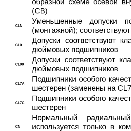
образной схеме осевой вн
(CB)
Уменьшенные допуски 
CLN
(монтажной); соответствуют
Допуски соответствуют кл
CL0
дюймовых подшипников
Допуски соответствуют кл
CL00
дюймовых подшипников
Подшипники особого качест
CL7A
шестерен (заменены на CL
Подшипники особого качест
CL7C
шестерен
Hормальный радиальный
используется только в ко
CN