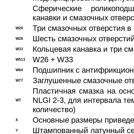
Сферические роликопод
канавки и смазочных отвер
Три смазочных отверстия в
W20
Шесть смазочных отверстий
W26
Кольцевая канавка и три с
W33
W26 + W33
W513
Подшипник с антифрикционн
W64
Заглушенные смазочные от
W77
Пластичная смазка на осн
NLGI 2-3, для интервала те
WT
количество)
Основные размеры приведен
X
Штампованный латунный се
Y