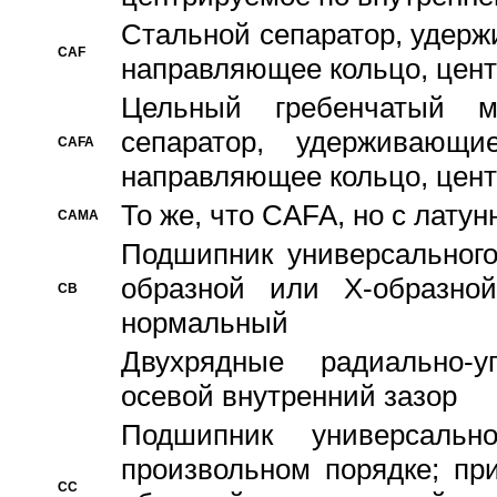
Стальной сепаратор, удерж
CAF
направляющее кольцо, цент
Цельный гребенчатый м
сепаратор, удерживающ
CAFA
направляющее кольцо, цент
То же, что CAFA, но с лату
CAMA
Подшипник универсального
образной или Х-образно
CB
нормальный
Двухрядные радиально-
осевой внутренний зазор
Подшипник универсальн
произвольном порядке; пр
CC