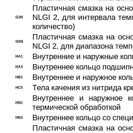
Пластичная смазка на осно
NLGI 2, для интервала темп
GJN
количество)
Пластичная смазка на осн
GXN
NLGI 2, для диапазона темп
Внутренние и наружные кол
HA1
Bнутреннее кольцо подшипн
HA3
Bнутреннее и наружное коль
HB1
Тела качения из нитрида к
HC5
Bнутреннее и наружное к
HN1
термической обработкой
Внутреннее кольцо со спец
HN3
Пластичная смазка на осн