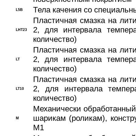
Тела качения со специаль
L5B
Пластичная смазка на лити
2, для интервала темпера
LHT23
количество)
Пластичная смазка на лити
2, для интервала темпера
LT
количество)
Пластичная смазка на лити
2, для интервала темпер
LT10
количество)
Механически обработанный 
шарикам (роликам), констр
M
M1