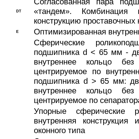
Согласованная пара под
«тандем». Комбинация
DT
конструкцию проставочных 
Оптимизированная внутрен
E
Сферические роликопод
подшипника d < 65 мм - дв
внутреннее кольцо без
центрируемое по внутренн
подшипника d > 65 мм: дв
внутреннее кольцо без
центрируемое по сепарато
Упорные сферические ро
внутренняя конструкция 
оконного типа