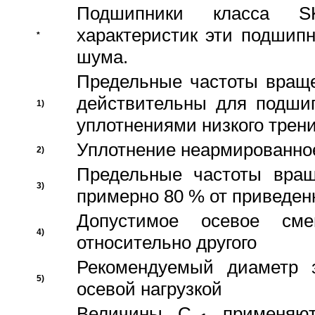
Подшипники класса S
характеристик эти подшип
*
шума.
Предельные частоты враще
действительны для подши
1)
уплотнениями низкого трени
Уплотнение неармированно
2)
Предельные частоты вращ
3)
примерно 80 % от приведен
Допустимое осевое сме
4)
относительно другого
Рекомендуемый диаметр 
5)
осевой нагрузкой
Величины C
применяют