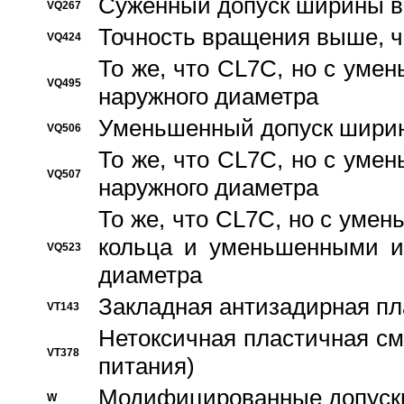
Суженный допуск ширины вн
VQ267
Точность вращения выше, 
VQ424
То же, что CL7C, но с ум
VQ495
наружного диаметра
Уменьшенный допуск ширин
VQ506
То же, что CL7C, но с ум
VQ507
наружного диаметра
То же, что CL7C, но с уме
кольца и уменьшенными и
VQ523
диаметра
Закладная антизадирная пл
VT143
Нетоксичная пластичная сма
VT378
питания)
Модифицированные допуски
W