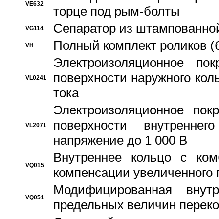
VE632
торце под рым-болты
Сепаратор из штампованной
VG114
Полный комплект роликов (
VH
Электроизоляционное по
поверхности наружного коль
VL0241
тока
Электроизоляционное пок
поверхности внутреннег
VL2071
напряжение до 1 000 В
Bнутреннее кольцо с ком
VQ015
компенсации увеличенного 
Модифицированная внут
VQ051
предельных величин переко