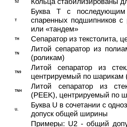
Кольца стабилизированы дл
S2
Буква T с последующим
спаренных подшипников с 
T
или «тандем»
Сепаратор из текстолита, 
TH
Литой сепаратор из полиа
TN
(роликам)
Литой сепаратор из стекл
TN9
центрируемый по шарикам 
Литой сепаратор из стек
TNH
(PEEK), центрируемый по 
Буква U в сочетании с одн
U.
допуск общей ширины
Примеры: U2 - общий допу