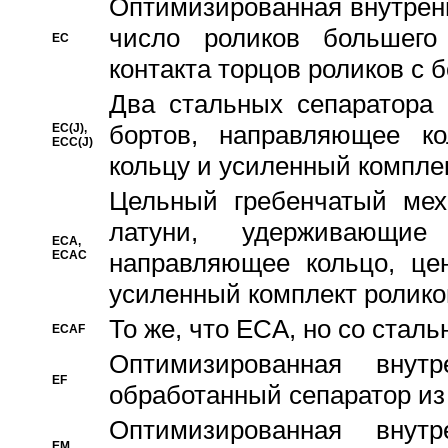
Oптимизированная внутренн
число роликов большего
EC
контакта торцов роликов с 
Два стальных сепаратора 
бортов, направляющее ко
EC(J),
ECC(J)
кольцу и усиленный компле
Цельный гребенчатый мех
латуни, удерживающи
ECA,
ECAC
направляющее кольцо, цен
усиленный комплект ролико
То же, что ECA, но со стал
ECAF
Оптимизированная внут
EF
обработанный сепаратор из
Оптимизированная внут
EM