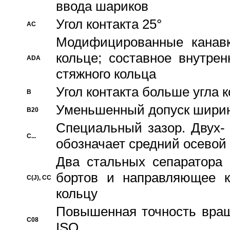
ввода шариков
Угол контакта 25°
AC
Модифицированные канавк
кольце; составное внутре
ADA
стяжного кольца
Угол контакта больше угла 
B
Уменьшенный допуск шири
B20
Специальный зазор. Двух-
C...
обозначает средний осевой
Два стальных сепаратора 
бортов и направляющее к
C(J), CC
кольцу
Повышенная точность враще
C08
ISO