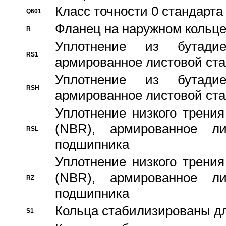
Класс точности 0 стандар
Q601
Фланец на наружном кольц
R
Уплотнение из бутадие
RS1
армированное листовой ста
Уплотнение из бутадие
RSH
армированное листовой ста
Уплотнение низкого трения
(NBR), армированное л
RSL
подшипника
Уплотнение низкого трения
(NBR), армированное л
RZ
подшипника
Кольца стабилизированы дл
S1