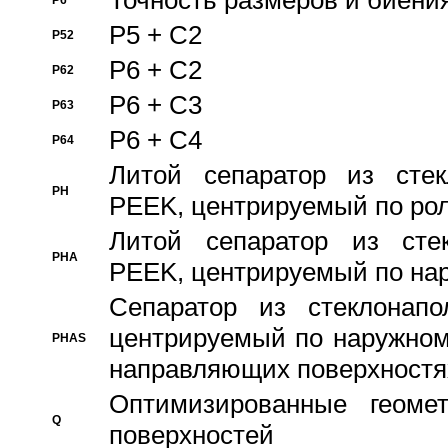
Точность размеров и биения
P6
P5 + C2
P52
P6 + C2
P62
P6 + C3
P63
P6 + C4
P64
Литой сепаратор из стек
PH
PEEK, центрируемый по ро
Литой сепаратор из стек
PHA
PEEK, центрируемый по на
Сепаратор из стеклонапо
центрируемый по наружном
PHAS
направляющих поверхностя
Оптимизированные геомет
Q
поверхностей