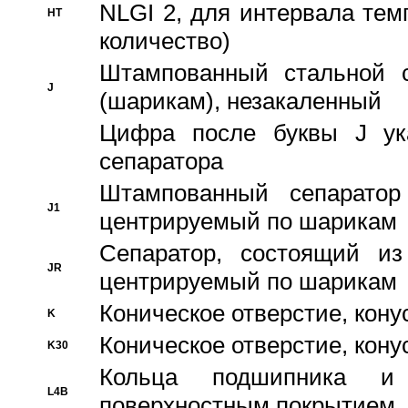
NLGI 2, для интервала темп
HT
количество)
Штампованный стальной с
J
(шарикам), незакаленный
Цифра после буквы J ука
сепаратора
Штампованный сепаратор
J1
центрируемый по шарикам
Сепаратор, состоящий из
JR
центрируемый по шарикам
Коническое отверстие, кону
K
Коническое отверстие, кону
K30
Кольца подшипника и
L4B
поверхностным покрытием