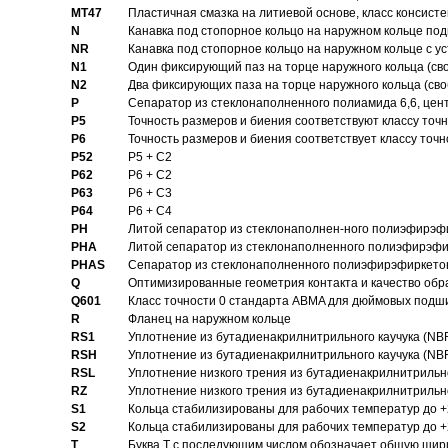
MT47
Пластичная смазка на литиевой основе, класс консисте
N
Канавка под стопорное кольцо на наружном кольце по
NR
Канавка под стопорное кольцо на наружном кольце с 
N1
Один фиксирующий паз на торце наружного кольца (св
N2
Два фиксирующих паза на торце наружного кольца (своб
P
Cепаратор из стеклонаполненного полиамида 6,6, цен
P5
Точность размеров и биения соответствуют классу точн
P6
Точность размеров и биения соответствует классу точн
P52
P5 + C2
P62
P6 + C2
P63
P6 + C3
P64
P6 + C4
PH
Литой сепаратор из стеклонаполнен-ного полиэфирэф
PHA
Литой сепаратор из стеклонаполненного полиэфирэфи
PHAS
Сепаратор из стеклонаполненного полиэфирэфиркетон
Q
Оптимизированные геометрия контакта и качество обр
Q601
Класс точности 0 стандарта ABMA для дюймовых подш
R
Фланец на наружном кольце
RS1
Уплотнение из бутадиенакрилнитрильного каучука (NB
RSH
Уплотнение из бутадиенакрилнитрильного каучука (NB
RSL
Уплотнение низкого трения из бутадиенакрилнитрильно
RZ
Уплотнение низкого трения из бутадиенакрилнитрильно
S1
Кольца стабилизированы для рабочих температур до +
S2
Кольца стабилизированы для рабочих температур до +
T
Буква T с последующим числом обозначает общую шир