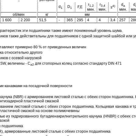
r
r
d
d
1,2
3,4
a
4)
d
D
F,E
s
1
1
мин.
мин.
мин.
ма
об/мин
кг
мм
1 600
2 200
51,5
-
365
295
4
4
3,4
257
28
арактеристик эти подшипники также имеют пониженный уровень шума.
ов также действительны для подшипников с одной защитной шайбой или упл
тавляют примерно 80 % от приведенных величин
а относительно другого
ков с осевой нагрузкой
SW, величины - C
для стопорных колец согласно стандарту DIN 471
a2
ми канавками на посадочной поверхности
аучука (NBR) с армированием листовой сталью с обеих сторон подшипника. 
антизадирной пластичной смазкой
ованием листовой сталью с обеих сторон подшипника. Кольцевая канавка и т
пластичной смазкой на основе полимочевины
ью из гидрированного бутадиенакрилнитрильного каучука (HNBR) с обеих с
азкой
н подшипника
R), армированные листовой сталью с обеих сторон подшипника