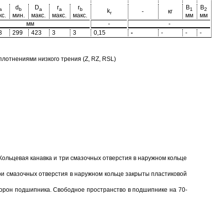
d
D
r
r
B
B
a
b
a
a
b
1
2
k
-
кг
r
кс.
мин.
макс.
макс.
макс.
мм
мм
мм
-
-
8
299
423
3
3
0,15
-
-
-
-
отнениями низкого трения (Z, RZ, RSL)
Кольцевая канавка и три смазочных отверстия в наружном кольце
ри смазочных отверстия в наружном кольце закрыты пластиковой
торон подшипника. Свободное пространство в подшипнике на 70-