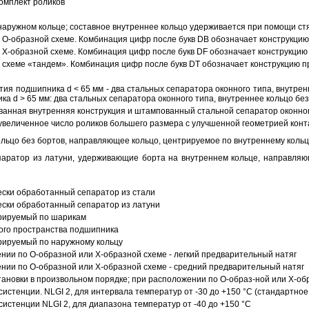
омплект роликов
аружном кольце; составное внутреннее кольцо удерживается при помощи ст
О-образной схеме. Комбинация цифр после букв DB обозначает конструкцию
Х-образной схеме. Комбинация цифр после букв DF обозначает конструкцию 
схеме «тандем». Комбинация цифр после букв DT обозначает конструкцию п
ия подшипника d < 65 мм - два стальных сепаратора оконного типа, внутрен
ка d > 65 мм: два стальных сепаратора оконного типа, внутреннее кольцо б
анная внутренняя конструкция и штампованный стальной сепаратор оконног
увеличенное число роликов большего размера с улучшенной геометрией конта
ольцо без бортов, направляющее кольцо, центрируемое по внутреннему кольц
аратор из латуни, удерживающие борта на внутреннем кольце, направляющ
ески обработанный сепаратор из стали
ески обработанный сепаратор из латуни
трируемый по шарикам
ого пространства подшипника
рируемый по наружному кольцу
ии по О-образной или Х-образной схеме - легкий предварительный натяг
ии по О-образной или Х-образной схеме - средний предварительный натяг
ановки в произвольном порядке; при расположении по О-образ-ной или Х-об
истенции. NLGI 2, для интервала температур от -30 до +150 °C (стандартное
истенции NLGI 2, для диапазона температур от -40 до +150 °C