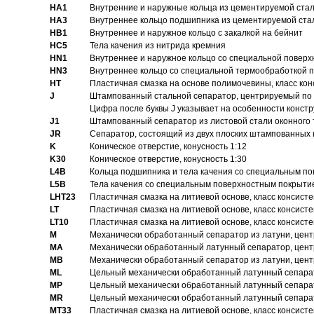
HA1
Внутренние и наружные кольца из цементируемой ста
HA3
Bнутреннее кольцо подшипника из цементируемой ста
HB1
Bнутреннее и наружное кольцо с закалкой на бейнит
HC5
Тела качения из нитрида кремния
HN1
Bнутреннее и наружное кольцо со специальной поверх
HN3
Внутреннее кольцо со специальной термообработкой 
HT
Пластичная смазка на основе полимочевины, класс конс
J
Штампованный стальной сепаратор, центрируемый по 
Цифра после буквы J указывает на особенности конст
J1
Штампованный сепаратор из листовой стали оконного
JR
Сепаратор, состоящий из двух плоских штампованных
K
Коническое отверстие, конусность 1:12
K30
Коническое отверстие, конусность 1:30
L4B
Кольца подшипника и тела качения со специальным п
L5B
Тела качения со специальным поверхностным покрыти
LHT23
Пластичная смазка на литиевой основе, класс консисте
LT
Пластичная смазка на литиевой основе, класс консисте
LT10
Пластичная смазка на литиевой основе, класс консисте
M
Механически обработанный сепаратор из латуни, цент
MA
Механически обработанный латунный сепаратор, цент
MB
Механически обработанный сепаратор из латуни, цент
ML
Цельный механически обработанный латунный сепарат
MP
Цельный механически обработанный латунный сепарат
MR
Цельный механически обработанный латунный сепарат
MT33
Пластичная смазка на литиевой основе, класс консисте