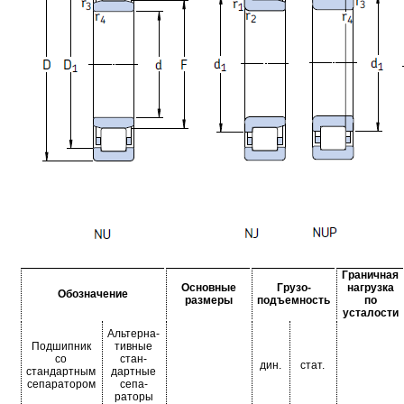
Граничная
Основные
Грузо-
нагрузка
Обозначение
размеры
подъемность
по
усталости
Альтерна-
Подшипник
тивные
со
стан-
дин.
стат.
стандартным
дартные
сепаратором
сепа-
раторы