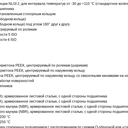
нции NLGI 2, для интервала температур от -30 до +110 °C (стандартное колич
дшипника
установленным стопорным кольцом
ободном кольце)
одном кольце) под углом 180° друг к другу
трируемый по роликам
ости 5 ISO
ости 6 ISO
иркетона PEEK, центрируемый по роликам (шарикам)
ркетона PEEK, центрируемый по наружному кольцу
а PEEK, центрируемый по наружному кольцу, со смазочными канавками на н
аботки поверхностей
ипников
R), армированное листовой сталью, с одной стороны подшипника
R), армированное листовой сталью, с одной стороны подшипника
го каучука (NBR), армированное листовой сталью, с одной стороны подшипн
го каучука (NBR), армированное листовой сталью, с одной стороны подшипн
200 °C
250 °C
ину спаренных подшипников с расположением по схемам О-образной или «т