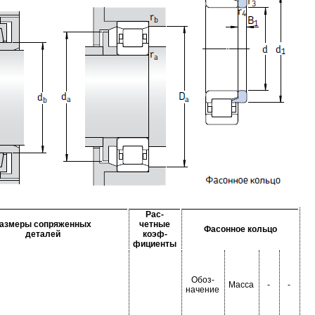
Рас-
азмеры сопряженных
четные
Фасонное кольцо
деталей
коэф-
фициенты
Обоз-
Масса
-
-
начение