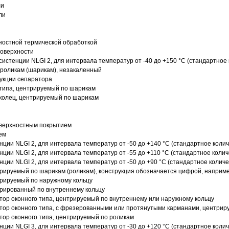
ли
ли
ностной термической обработкой
поверхности
истенции NLGI 2, для интервала температур от -40 до +150 °C (стандартное 
роликам (шарикам), незакаленный
рукции сепаратора
 типа, центрируемый по шарикам
 колец, центрируемый по шарикам
оверхностным покрытием
ем
нции NLGI 2, для интервала температур от -50 до +140 °C (стандартное колич
нции NLGI 2, для интервала температур от -55 до +110 °C (стандартное колич
нции NLGI 2, для интервала температур от -50 до +90 °C (стандартное количе
рируемый по шарикам (роликам), конструкция обозначается цифрой, наприме
рируемый по наружному кольцу
рированный по внутреннему кольцу
ор оконного типа, центрируемый по внутреннему или наружному кольцу
ор оконного типа, с фрезерованными или протянутыми карманами, центриру
ор оконного типа, центрируемый по роликам
нции NLGI 3, для интервала температур от -30 до +120 °C (стандартное колич