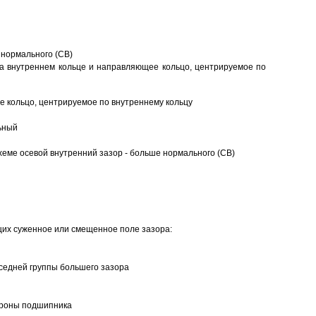
 нормального (CB)
а внутреннем кольце и направляющее кольцо, центрируемое по
 кольцо, центрируемое по внутреннему кольцу
ьный
еме осевой внутренний зазор - больше нормального (CB)
щих суженное или смещенное поле зазора:
седней группы большего зазора
ороны подшипника