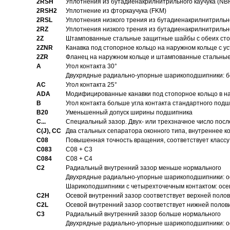
2RSH
Уплотнения из бутадиенакрилнитрильного каучука (NB
2RSH2
Уплотнение из фторкаучука (FKM)
2RSL
Уплотнения низкого трения из бутадиенакрилнитрильн
2RZ
Уплотнения низкого трения из бутадиенакрилнитрильн
2Z
Штампованные стальные защитные шайбы с обеих ст
2ZNR
Канавка под стопорное кольцо на наружном кольце с
2ZR
Фланец на наружном кольце и штампованные стальны
A
Угол контакта 30°
Двухрядные радиально-упорные шарикоподшипники: бе
AC
Угол контакта 25°
ADA
Модифицированные канавки под стопорное кольцо в на
B
Угол контакта больше угла контакта стандартного под
B20
Уменьшенный допуск ширины подшипника
C...
Специальный зазор. Двух- или трехзначное число посл
C(J), CC
Два стальных сепаратора оконного типа, внутреннее к
C08
Повышенная точность вращения, соответствует классу 
C083
C08 + C3
C084
C08 + C4
C2
Pадиальный внутренний зазор меньше нормального
Двухрядные радиально-упорные шарикоподшипники: о
Шарикоподшипники с четырехточечным контактом: осе
C2H
Осевой внутренний зазор соответствует верхней поло
C2L
Осевой внутренний зазор соответствует нижней полов
C3
Pадиальный внутренний зазор больше нормального
Двухрядные радиально-упорные шарикоподшипники: ос