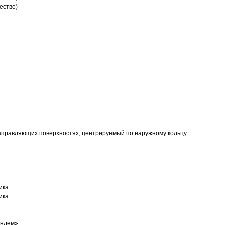
ество)
аправляющих поверхностях, центрируемый по наружному кольцу
ика
ика
андем»