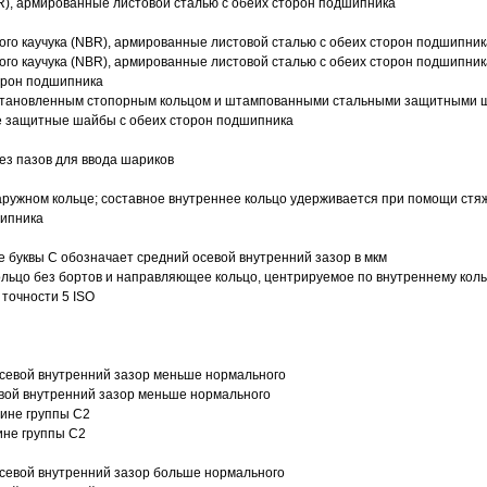
R), армированные листовой сталью с обеих сторон подшипника
ого каучука (NBR), армированные листовой сталью с обеих сторон подшипник
ого каучука (NBR), армированные листовой сталью с обеих сторон подшипник
орон подшипника
 установленным стопорным кольцом и штампованными стальными защитными 
е защитные шайбы с обеих сторон подшипника
з пазов для ввода шариков
ружном кольце; составное внутреннее кольцо удерживается при помощи стяж
шипника
е буквы С обозначает средний осевой внутренний зазор в мкм
ольцо без бортов и направляющее кольцо, центрируемое по внутреннему кол
точности 5 ISO
севой внутренний зазор меньше нормального
вой внутренний зазор меньше нормального
вине группы C2
ине группы C2
евой внутренний зазор больше нормального