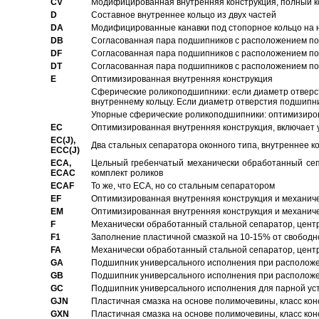
CV
Модифицированная внутренняя конструкция, полный к
D
Составное внутреннее кольцо из двух частей
DA
Модифицированные канавки под стопорное кольцо на н
DB
Согласованная пара подшипников с расположением по 
DF
Согласованная пара подшипников с расположением по 
DT
Согласованная пара подшипников с расположением по 
E
Оптимизированная внутренняя конструкция
Сферические роликоподшипники: если диаметр отверст
внутреннему кольцу. Если диаметр отверстия подшипни
Упорные сферические роликоподшипники: оптимизиров
EC
Oптимизированная внутренняя конструкция, включает 
EC(J),
Два стальных сепаратора оконного типа, внутреннее к
ECC(J)
ECA,
Цельный гребенчатый механически обработанный сеп
ECAC
комплект роликов
ECAF
То же, что ECA, но со стальным сепаратором
EF
Оптимизированная внутренняя конструкция и механич
EM
Оптимизированная внутренняя конструкция и механич
F
Механически обработанный стальной сепаратор, цен
F1
Заполнение пластичной смазкой на 10-15% от свободн
FA
Механически обработанный стальной сепаратор, цент
GA
Подшипник универсального исполнения при расположен
GB
Подшипник универсального исполнения при расположен
GC
Подшипник универсального исполнения для парной уст
GJN
Пластичная смазка на основе полимочевины, класс конс
GXN
Пластичная смазка на основе полимочевины, класс конс