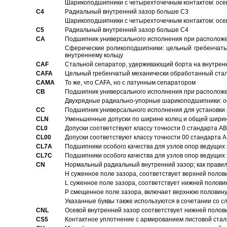
Шарикоподшипники с четырехточечным контактом: осе
C4
Pадиальный внутренний зазор больше C3
Шарикоподшипники с четырехточечным контактом: осе
C5
Pадиальный внутренний зазор больше C4
CA
Подшипник универсального исполнения при расположен
Сферические роликоподшипники: цельный гребенчаты
внутреннему кольцу
CAF
Стальной сепаратор, удерживающий борта на внутренн
CAFA
Цельный гребенчатый механически обработанный стал
CAMA
То же, что CAFA, но с латунным сепаратором
CB
Подшипник универсального исполнения при расположен
Двухрядные радиально-упорные шарикоподшипники: о
CC
Подшипник универсального исполнения для установки 
CLN
Уменьшенные допуски по ширине колец и общей ширине
CL0
Допуски соответствуют классу точности 0 стандарта 
CL00
Допуски соответствуют классу точности 00 стандарта
CL7A
Подшипники особого качества для узлов опор ведущих
CL7C
Подшипники особого качества для узлов опор ведущих
CN
Hормальный радиальный внутренний зазор; как правил
H суженное поле зазора, соответствует верхней полов
L суженное поле зазора, соответствует нижней полови
P смещенное поле зазора, включает верхнюю половину
Указанные буквы также используются в сочетании со с
CNL
Осевой внутренний зазор соответствует нижней полов
CS5
Контактное уплотнение с армированием листовой стал