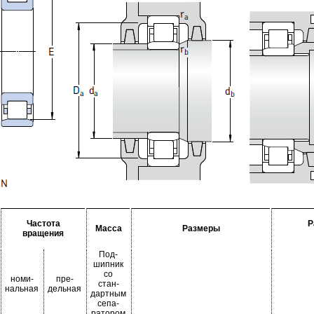
Частота
Р
Масса
Размеры
вращения
Под-
шипник
со
номи-
пре-
стан-
нальная
дельная
дартным
сепа-
ратором