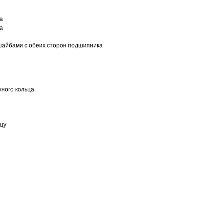
а
а
шайбами с обеих сторон подшипника
ного кольца
ьцу