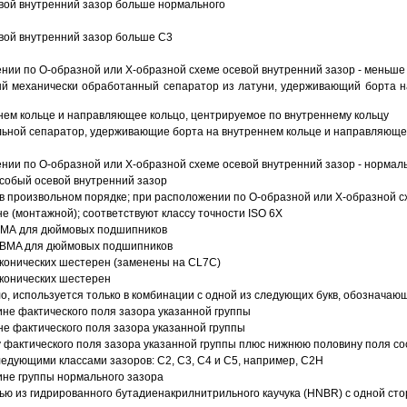
вой внутренний зазор больше нормального
вой внутренний зазор больше C3
ии по О-образной или Х-образной схеме осевой внутренний зазор - меньше
й механически обработанный сепаратор из латуни, удерживающий борта н
ем кольце и направляющее кольцо, центрируемое по внутреннему кольцу
ьной сепаратор, удерживающие борта на внутреннем кольце и направляющее
ии по О-образной или Х-образной схеме осевой внутренний зазор - нормал
собый осевой внутренний зазор
в произвольном порядке; при расположении по О-образной или Х-образной сх
 (монтажной); соответствуют классу точности ISO 6X
АВМА для дюймовых подшипников
 ABMA для дюймовых подшипников
 конических шестерен (заменены на CL7C)
 конических шестерен
о, используется только в комбинации с одной из следующих букв, обозначаю
ине фактического поля зазора указанной группы
не фактического поля зазора указанной группы
 фактического поля зазора указанной группы плюс нижнюю половину поля со
ледующими классами зазоров: С2, C3, С4 и С5, например, С2Н
ине группы нормального зазора
ью из гидрированного бутадиенакрилнитрильного каучука (HNBR) с одной ст