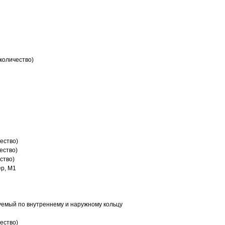
количество)
ество)
ество)
ство)
р, M1
емый по внутреннему и наружному кольцу
ество)