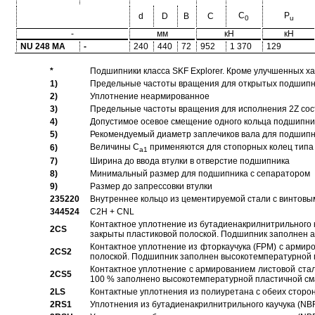
C
P
d
D
B
C
0
u
-
мм
кН
кН
NU 248 MA
-
240
440
72
952
1 370
129
*
Подшипники класса SKF Explorer. Кроме улучшенных х
1)
Предельные частоты вращения для открытых подшипник
2)
Уплотнение неармированное
3)
Предельные частоты вращения для исполнения 2Z сос
4)
Допустимое осевое смещение одного кольца подшипник
5)
Рекомендуемый диаметр заплечиков вала для подшипни
Величины C
применяются для стопорных колец типа 
6)
a1
7)
Ширина до ввода втулки в отверстие подшипника
8)
Минимальный размер для подшипника с сепаратором
9)
Размер до запрессовки втулки
235220
Внутреннее кольцо из цементируемой стали с винтовы
344524
C2H + CNL
Контактное уплотнение из бутадиенакрилнитрильного к
2CS
закрыты пластиковой полоской. Подшипник заполнен 
Контактное уплотнение из фторкаучука (FPM) с армир
2CS2
полоской. Подшипник заполнен высокотемпературной 
Контактное уплотнение с армированием листовой стал
2CS5
100 % заполнено высокотемпературной пластичной см
2LS
Контактные уплотнения из полиуретана с обеих сторо
2RS1
Уплотнения из бутадиенакрилнитрильного каучука (NB