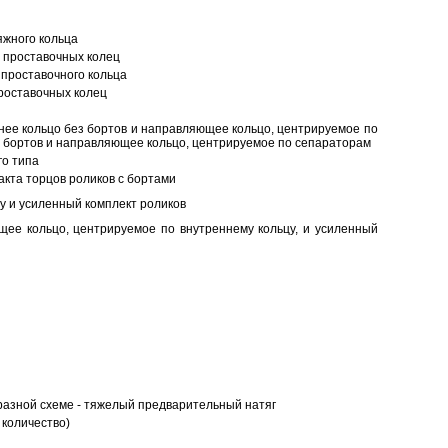
яжного кольца
 проставочных колец
проставочного кольца
роставочных колец
нее кольцо без бортов и направляющее кольцо, центрируемое по
ез бортов и направляющее кольцо, центрируемое по сепараторам
о типа
кта торцов роликов с бортами
у и усиленный комплект роликов
ее кольцо, центрируемое по внутреннему кольцу, и усиленный
разной схеме - тяжелый предварительный натяг
 количество)