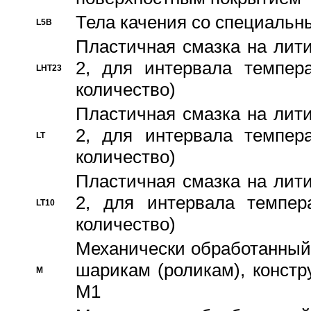
Тела качения со специаль
L5B
Пластичная смазка на лити
2, для интервала темпера
LHT23
количество)
Пластичная смазка на лити
2, для интервала темпера
LT
количество)
Пластичная смазка на лити
2, для интервала темпер
LT10
количество)
Механически обработанный 
шарикам (роликам), констр
M
M1