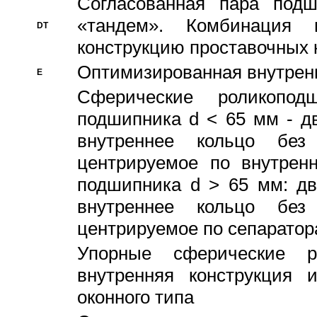
Согласованная пара под
«тандем». Комбинация
DT
конструкцию проставочных 
Оптимизированная внутрен
E
Сферические роликопод
подшипника d < 65 мм - дв
внутреннее кольцо без
центрируемое по внутренн
подшипника d > 65 мм: дв
внутреннее кольцо без
центрируемое по сепарато
Упорные сферические ро
внутренняя конструкция 
оконного типа