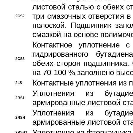
листовой сталью с обеих с
три смазочных отверстия в
2CS2
полоской. Подшипник запо
смазкой на основе полимо
Контактное уплотнение 
гидрированного бутадиен
2CS5
обеих сторон подшипника.
на 70-100 % заполнено выс
Контактные уплотнения из 
2LS
Уплотнения из бутадие
2RS1
армированные листовой ста
Уплотнения из бутадие
2RSH
армированные листовой ста
Уплотнение из фторкаучука
2RSH2