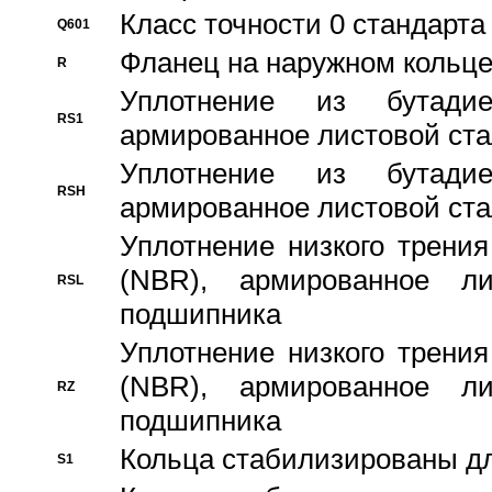
Класс точности 0 стандар
Q601
Фланец на наружном кольц
R
Уплотнение из бутадие
RS1
армированное листовой ста
Уплотнение из бутадие
RSH
армированное листовой ста
Уплотнение низкого трения
(NBR), армированное л
RSL
подшипника
Уплотнение низкого трения
(NBR), армированное л
RZ
подшипника
Кольца стабилизированы дл
S1