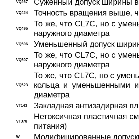
Суженный допуск ширины вн
VQ267
Точность вращения выше, 
VQ424
То же, что CL7C, но с ум
VQ495
наружного диаметра
Уменьшенный допуск ширин
VQ506
То же, что CL7C, но с ум
VQ507
наружного диаметра
То же, что CL7C, но с уме
кольца и уменьшенными и
VQ523
диаметра
Закладная антизадирная пл
VT143
Нетоксичная пластичная сма
VT378
питания)
Модифицированные допуски
W