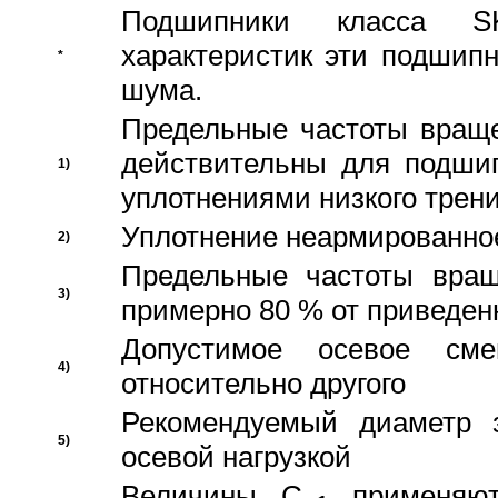
Подшипники класса S
характеристик эти подшип
*
шума.
Предельные частоты враще
действительны для подши
1)
уплотнениями низкого трени
Уплотнение неармированно
2)
Предельные частоты вращ
3)
примерно 80 % от приведен
Допустимое осевое сме
4)
относительно другого
Рекомендуемый диаметр 
5)
осевой нагрузкой
Величины C
применяют