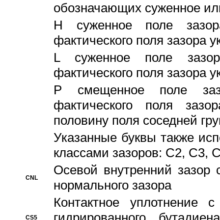
обозначающих суженное ил
H суженное поле зазора
фактического поля зазора у
L суженное поле зазор
фактического поля зазора у
P смещенное поле заз
фактического поля заз
половину поля соседней гр
Указанные буквы также ис
классами зазоров: С2, C3, 
Осевой внутренний зазор 
CNL
нормального зазора
Контактное уплотнение 
гидрированного бутадиен
CS5