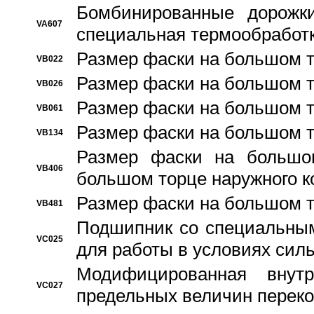
Бомбинированные дорожк
VA607
специальная термообработ
Размер фаски на большом т
VB022
Размер фаски на большом т
VB026
Размер фаски на большом т
VB061
Размер фаски на большом т
VB134
Размер фаски на большо
VB406
большом торце наружного к
Размер фаски на большом т
VB481
Подшипник со специальным
VC025
для работы в условиях сил
Модифицированная внут
VC027
предельных величин переко