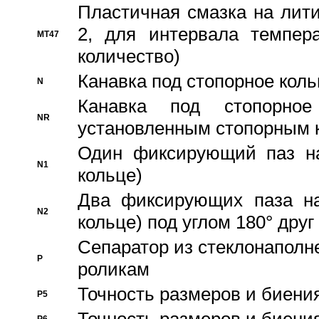
Пластичная смазка на лити
2, для интервала темпера
MT47
количество)
Канавка под стопорное кол
N
Канавка под стопорно
NR
установленным стопорным 
Один фиксирующий паз на
N1
кольце)
Два фиксирующих паза на
N2
кольце) под углом 180° друг 
Cепаратор из стеклонаполн
P
роликам
Точность размеров и биения
P5