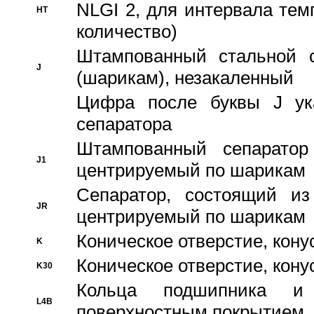
NLGI 2, для интервала темп
HT
количество)
Штампованный стальной с
J
(шарикам), незакаленный
Цифра после буквы J ука
сепаратора
Штампованный сепаратор
J1
центрируемый по шарикам
Сепаратор, состоящий из
JR
центрируемый по шарикам
Коническое отверстие, кону
K
Коническое отверстие, кону
K30
Кольца подшипника и
L4B
поверхностным покрытием