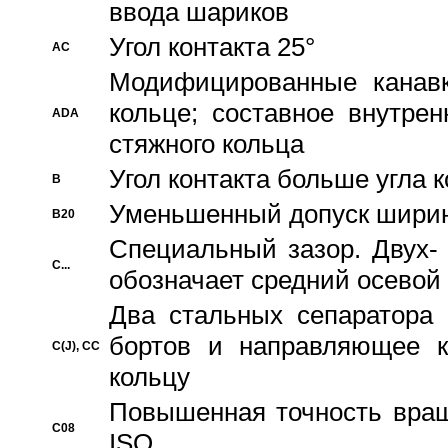
ввода шариков
Угол контакта 25°
AC
Модифицированные канавк
кольце; составное внутре
ADA
стяжного кольца
Угол контакта больше угла 
B
Уменьшенный допуск шири
B20
Специальный зазор. Двух-
C...
обозначает средний осевой
Два стальных сепаратора 
бортов и направляющее к
C(J), CC
кольцу
Повышенная точность враще
C08
ISO