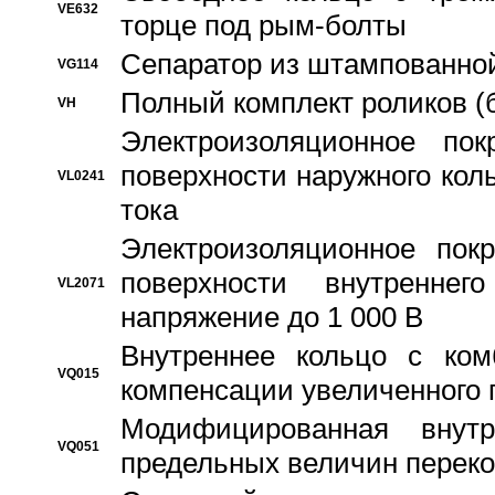
VE632
торце под рым-болты
Сепаратор из штампованной
VG114
Полный комплект роликов (
VH
Электроизоляционное по
поверхности наружного коль
VL0241
тока
Электроизоляционное пок
поверхности внутреннег
VL2071
напряжение до 1 000 В
Bнутреннее кольцо с ком
VQ015
компенсации увеличенного 
Модифицированная внут
VQ051
предельных величин переко