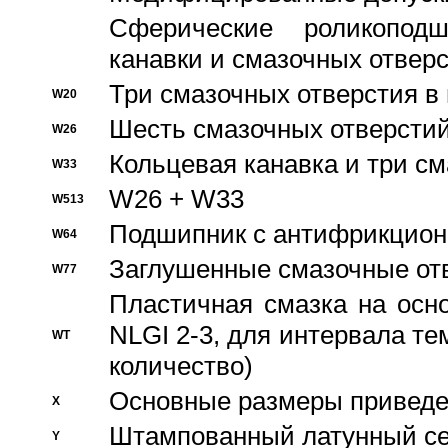
Сферические роликопод
канавки и смазочных отвер
Три смазочных отверстия в
W20
Шесть смазочных отверстий
W26
Кольцевая канавка и три с
W33
W26 + W33
W513
Подшипник с антифрикционн
W64
Заглушенные смазочные от
W77
Пластичная смазка на осн
NLGI 2-3, для интервала те
WT
количество)
Основные размеры приведен
X
Штампованный латунный се
Y