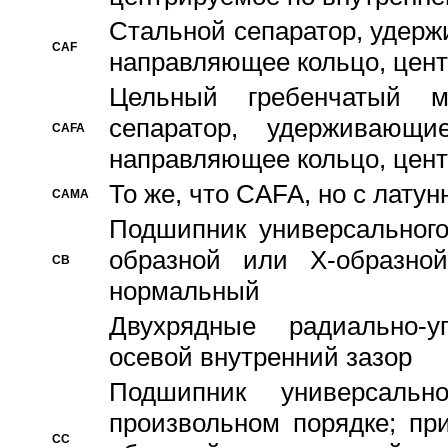
Стальной сепаратор, удерж
CAF
направляющее кольцо, цент
Цельный гребенчатый м
сепаратор, удерживающ
CAFA
направляющее кольцо, цент
То же, что CAFA, но с лату
CAMA
Подшипник универсального
образной или Х-образно
CB
нормальный
Двухрядные радиально-
осевой внутренний зазор
Подшипник универсальн
произвольном порядке; пр
CC