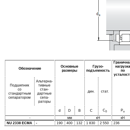
Гранична
Основные
Грузо-
нагрузк
Обозначение
размеры
подъемность
по
усталост
Альтерна-
Подшипник
тивные
со
стан-
дин.
стат.
стандартным
дартные
сепаратором
сепа-
раторы
C
P
d
D
B
C
0
u
-
мм
кН
кН
NU 2338 ECMA
-
190
400
132
1 830
2 550
236