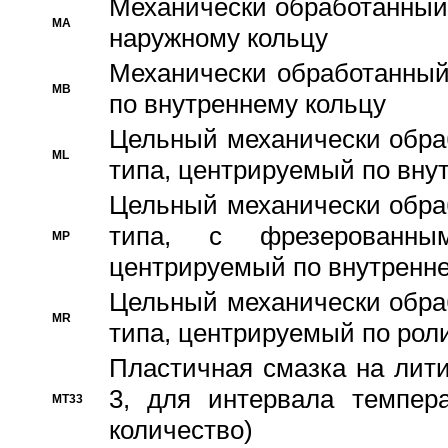
Механически обработанный
MA
наружному кольцу
Механически обработанный
MB
по внутреннему кольцу
Цельный механически обра
ML
типа, центрируемый по вну
Цельный механически обра
типа, с фрезерованны
MP
центрируемый по внутренне
Цельный механически обра
MR
типа, центрируемый по рол
Пластичная смазка на лити
3, для интервала темпера
MT33
количество)