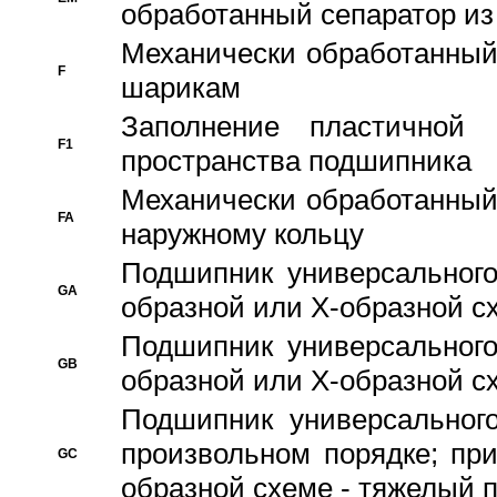
обработанный сепаратор из
Механически обработанный
F
шарикам
Заполнение пластичной
F1
пространства подшипника
Механически обработанный
FA
наружному кольцу
Подшипник универсального
GA
образной или Х-образной сх
Подшипник универсального
GB
образной или Х-образной с
Подшипник универсального
произвольном порядке; пр
GC
образной схеме - тяжелый 