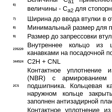
a1
6)
величины - C
для стопорн
a2
Ширина до ввода втулки в 
7)
Минимальный размер для п
8)
Размер до запрессовки втул
9)
Внутреннее кольцо из 
235220
канавками на посадочной п
C2H + CNL
344524
Контактное уплотнение и
(NBR) с армированием 
подшипника. Кольцевая к
2CS
наружном кольце закрыт
заполнен антизадирной пла
Контактное уплотнение и