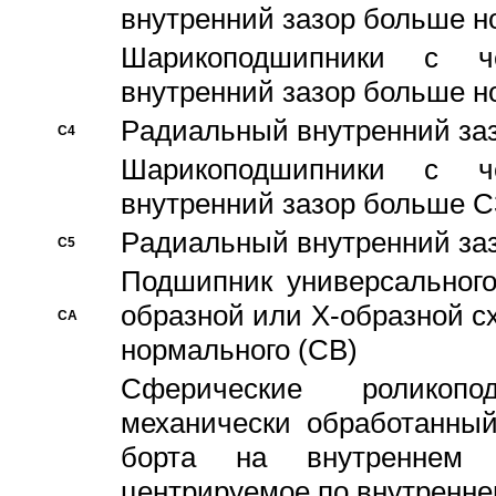
внутренний зазор больше н
Шарикоподшипники с че
внутренний зазор больше н
Pадиальный внутренний за
C4
Шарикоподшипники с че
внутренний зазор больше C
Pадиальный внутренний за
C5
Подшипник универсального
образной или Х-образной с
CA
нормального (CB)
Сферические роликопо
механически обработанный
борта на внутреннем 
центрируемое по внутренне