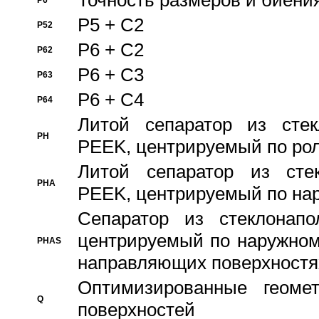
Точность размеров и биения
P6
P5 + C2
P52
P6 + C2
P62
P6 + C3
P63
P6 + C4
P64
Литой сепаратор из стек
PH
PEEK, центрируемый по ро
Литой сепаратор из стек
PHA
PEEK, центрируемый по на
Сепаратор из стеклонапо
центрируемый по наружном
PHAS
направляющих поверхностя
Оптимизированные геомет
Q
поверхностей