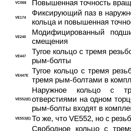
Повышенная точность вращ
VC068
Фиксирующий паз в наружн
VE174
кольца и повышенная точн
Модифицированный подши
VE240
смещения
Тугое кольцо с тремя резь
VE447
рым-болты
Тугое кольцо с тремя рез
VE447E
тремя рым-болтами в компл
Наружное кольцо с тр
отверстиями на одном торце
VE552(E)
рым-болты входят в компле
То же, что VE552, но с рез
VE553(E)
Свободное кольцо с трем