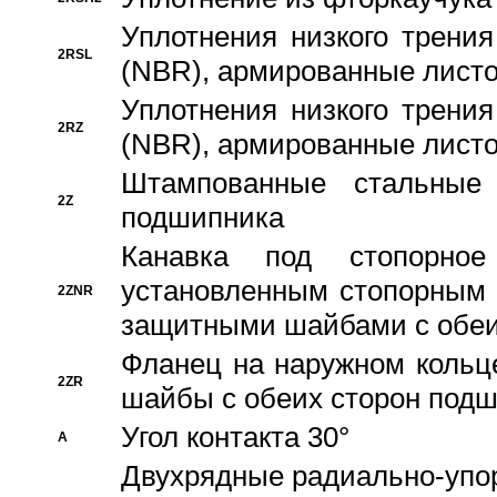
Уплотнения низкого трения
2RSL
(NBR), армированные листо
Уплотнения низкого трения
2RZ
(NBR), армированные листо
Штампованные стальные
2Z
подшипника
Канавка под стопорно
установленным стопорным
2ZNR
защитными шайбами с обеи
Фланец на наружном кольц
2ZR
шайбы с обеих сторон под
Угол контакта 30°
A
Двухрядные радиально-упо