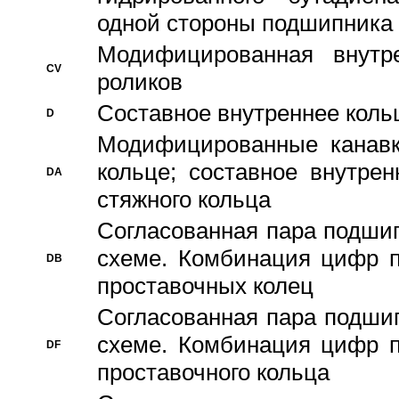
одной стороны подшипника
Модифицированная внутре
CV
роликов
Составное внутреннее кольц
D
Модифицированные канавк
кольце; составное внутре
DA
стяжного кольца
Согласованная пара подши
схеме. Комбинация цифр п
DB
проставочных колец
Согласованная пара подши
схеме. Комбинация цифр п
DF
проставочного кольца