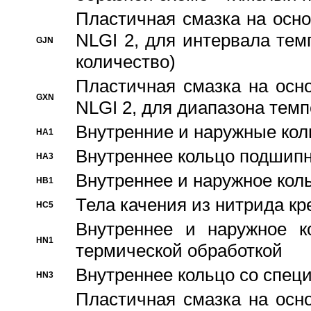
Пластичная смазка на осно
NLGI 2, для интервала темп
GJN
количество)
Пластичная смазка на осн
GXN
NLGI 2, для диапазона темп
Внутренние и наружные кол
HA1
Bнутреннее кольцо подшипн
HA3
Bнутреннее и наружное коль
HB1
Тела качения из нитрида к
HC5
Bнутреннее и наружное к
HN1
термической обработкой
Внутреннее кольцо со спец
HN3
Пластичная смазка на осн