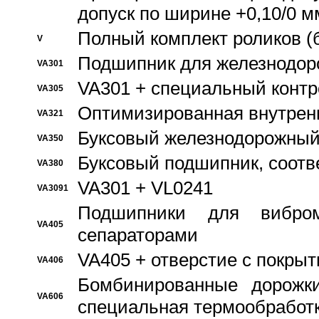
допуск по ширине +0,10/0 м
Полный комплект роликов (
V
Подшипник для железнодор
VA301
VA301 + специальный контр
VA305
Оптимизированная внутрен
VA321
Буксовый железнодорожный
VA350
Буксовый подшипник, соотв
VA380
VA301 + VL0241
VA3091
Подшипники для вибром
VA405
сепараторами
VA405 + отверстие с покры
VA406
Бомбинированные дорожк
VA606
специальная термообработ