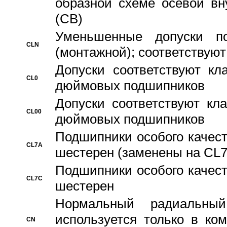
образной схеме осевой вн
(CB)
Уменьшенные допуски 
CLN
(монтажной); соответствуют
Допуски соответствуют кл
CL0
дюймовых подшипников
Допуски соответствуют кл
CL00
дюймовых подшипников
Подшипники особого качест
CL7A
шестерен (заменены на CL
Подшипники особого качест
CL7C
шестерен
Hормальный радиальный
используется только в ко
CN