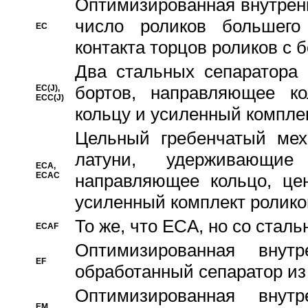
Oптимизированная внутренн
число роликов большего
EC
контакта торцов роликов с 
Два стальных сепаратора 
бортов, направляющее ко
EC(J),
ECC(J)
кольцу и усиленный компле
Цельный гребенчатый мех
латуни, удерживающи
ECA,
ECAC
направляющее кольцо, цен
усиленный комплект ролико
То же, что ECA, но со стал
ECAF
Оптимизированная внут
EF
обработанный сепаратор из
Оптимизированная внут
EM