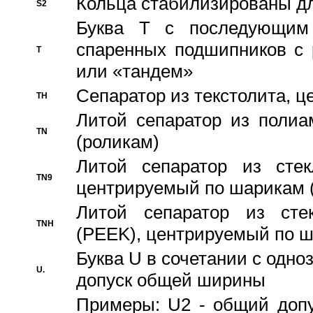
Кольца стабилизированы дл
S2
Буква T с последующим
спаренных подшипников с 
T
или «тандем»
Сепаратор из текстолита, 
TH
Литой сепаратор из полиа
TN
(роликам)
Литой сепаратор из стекл
TN9
центрируемый по шарикам 
Литой сепаратор из стек
TNH
(PEEK), центрируемый по 
Буква U в сочетании с одн
U.
допуск общей ширины
Примеры: U2 - общий допу