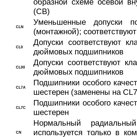
образной схеме осевой вн
(CB)
Уменьшенные допуски 
CLN
(монтажной); соответствуют
Допуски соответствуют кл
CL0
дюймовых подшипников
Допуски соответствуют кл
CL00
дюймовых подшипников
Подшипники особого качест
CL7A
шестерен (заменены на CL
Подшипники особого качест
CL7C
шестерен
Hормальный радиальный
используется только в ко
CN