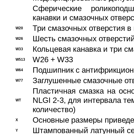
Сферические роликопод
канавки и смазочных отвер
Три смазочных отверстия в
W20
Шесть смазочных отверстий
W26
Кольцевая канавка и три с
W33
W26 + W33
W513
Подшипник с антифрикционн
W64
Заглушенные смазочные от
W77
Пластичная смазка на осн
NLGI 2-3, для интервала те
WT
количество)
Основные размеры приведен
X
Штампованный латунный се
Y