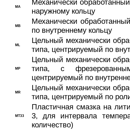
Механически обработанный
MA
наружному кольцу
Механически обработанный
MB
по внутреннему кольцу
Цельный механически обра
ML
типа, центрируемый по вну
Цельный механически обра
типа, с фрезерованны
MP
центрируемый по внутренне
Цельный механически обра
MR
типа, центрируемый по рол
Пластичная смазка на лити
3, для интервала темпера
MT33
количество)