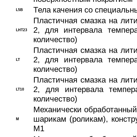
Тела качения со специаль
L5B
Пластичная смазка на лити
2, для интервала темпера
LHT23
количество)
Пластичная смазка на лити
2, для интервала темпера
LT
количество)
Пластичная смазка на лити
2, для интервала темпер
LT10
количество)
Механически обработанный 
шарикам (роликам), констр
M
M1