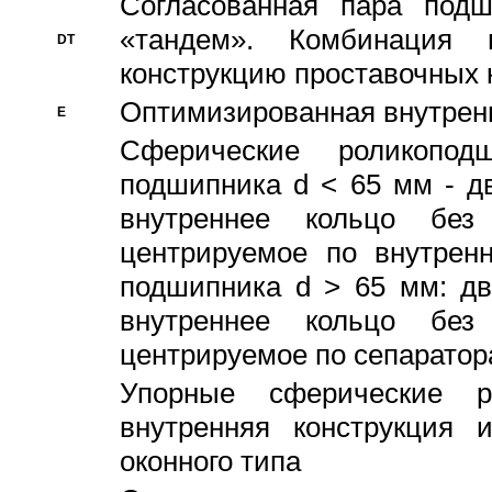
Согласованная пара под
«тандем». Комбинация
DT
конструкцию проставочных 
Оптимизированная внутрен
E
Сферические роликопод
подшипника d < 65 мм - дв
внутреннее кольцо без
центрируемое по внутренн
подшипника d > 65 мм: дв
внутреннее кольцо без
центрируемое по сепарато
Упорные сферические ро
внутренняя конструкция 
оконного типа