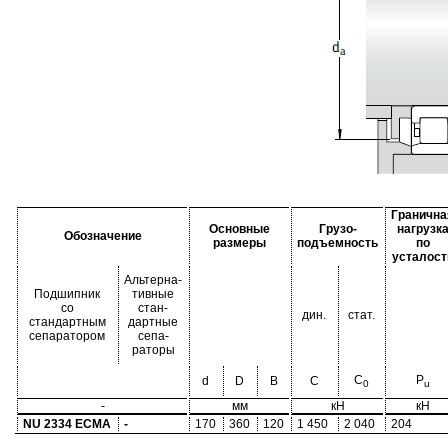
Гранична
Основные
Грузо-
нагрузк
Обозначение
размеры
подъемность
по
усталост
Альтерна-
Подшипник
тивные
со
стан-
дин.
стат.
стандартным
дартные
сепаратором
сепа-
раторы
C
P
d
D
B
C
0
u
-
мм
кН
кН
NU 2334 ECMA
-
170
360
120
1 450
2 040
204