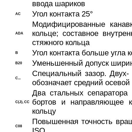
ввода шариков
Угол контакта 25°
AC
Модифицированные канавк
кольце; составное внутре
ADA
стяжного кольца
Угол контакта больше угла 
B
Уменьшенный допуск шири
B20
Специальный зазор. Двух-
C...
обозначает средний осевой
Два стальных сепаратора 
бортов и направляющее к
C(J), CC
кольцу
Повышенная точность враще
C08
ISO