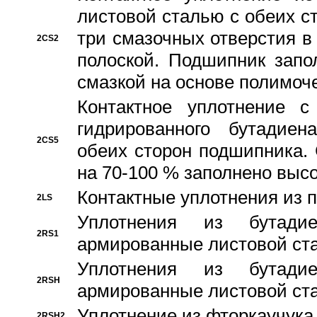
листовой сталью с обеих с
три смазочных отверстия в
2CS2
полоской. Подшипник запо
смазкой на основе полимо
Контактное уплотнение 
гидрированного бутадиен
2CS5
обеих сторон подшипника.
на 70-100 % заполнено выс
Контактные уплотнения из 
2LS
Уплотнения из бутадие
2RS1
армированные листовой ста
Уплотнения из бутадие
2RSH
армированные листовой ста
Уплотнение из фторкаучука
2RSH2