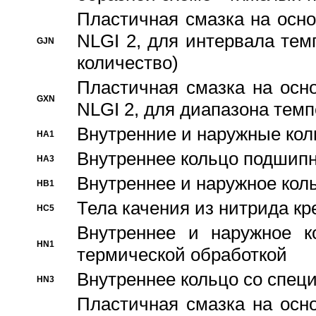
Пластичная смазка на осно
NLGI 2, для интервала темп
GJN
количество)
Пластичная смазка на осн
GXN
NLGI 2, для диапазона темп
Внутренние и наружные кол
HA1
Bнутреннее кольцо подшипн
HA3
Bнутреннее и наружное коль
HB1
Тела качения из нитрида к
HC5
Bнутреннее и наружное к
HN1
термической обработкой
Внутреннее кольцо со спец
HN3
Пластичная смазка на осн