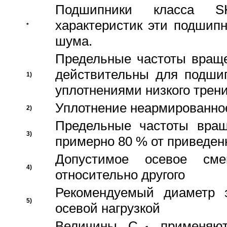
Подшипники класса S
характеристик эти подшип
*
шума.
Предельные частоты враще
действительны для подши
1)
уплотнениями низкого трени
Уплотнение неармированно
2)
Предельные частоты вращ
3)
примерно 80 % от приведен
Допустимое осевое сме
4)
относительно другого
Рекомендуемый диаметр 
5)
осевой нагрузкой
Величины C
применяют