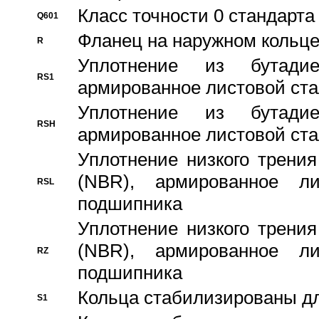
Класс точности 0 стандар
Q601
Фланец на наружном кольц
R
Уплотнение из бутадие
RS1
армированное листовой ста
Уплотнение из бутадие
RSH
армированное листовой ста
Уплотнение низкого трения
(NBR), армированное л
RSL
подшипника
Уплотнение низкого трения
(NBR), армированное л
RZ
подшипника
Кольца стабилизированы дл
S1