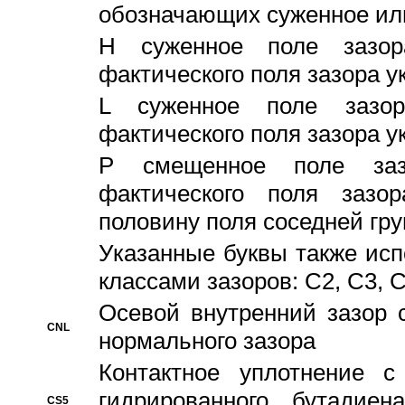
обозначающих суженное ил
H суженное поле зазора
фактического поля зазора у
L суженное поле зазор
фактического поля зазора у
P смещенное поле заз
фактического поля заз
половину поля соседней гр
Указанные буквы также ис
классами зазоров: С2, C3, 
Осевой внутренний зазор 
CNL
нормального зазора
Контактное уплотнение 
гидрированного бутадиен
CS5