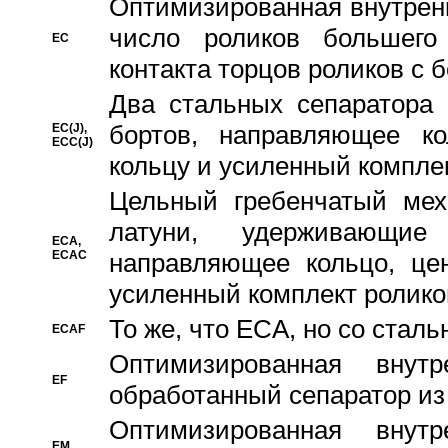
Oптимизированная внутренн
число роликов большего
EC
контакта торцов роликов с 
Два стальных сепаратора 
бортов, направляющее ко
EC(J),
ECC(J)
кольцу и усиленный компле
Цельный гребенчатый мех
латуни, удерживающи
ECA,
ECAC
направляющее кольцо, цен
усиленный комплект ролико
То же, что ECA, но со стал
ECAF
Оптимизированная внут
EF
обработанный сепаратор из
Оптимизированная внут
EM