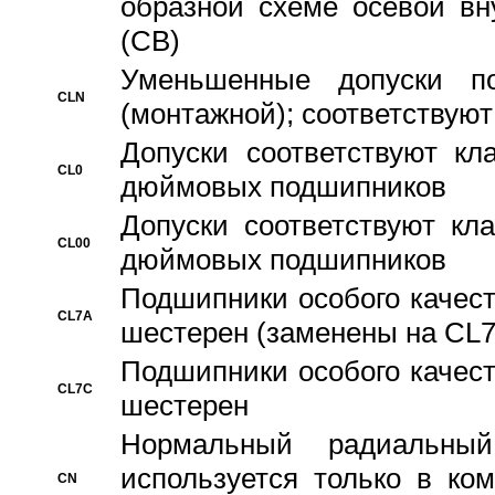
образной схеме осевой вн
(CB)
Уменьшенные допуски 
CLN
(монтажной); соответствуют
Допуски соответствуют кл
CL0
дюймовых подшипников
Допуски соответствуют кл
CL00
дюймовых подшипников
Подшипники особого качест
CL7A
шестерен (заменены на CL
Подшипники особого качест
CL7C
шестерен
Hормальный радиальный
используется только в ко
CN