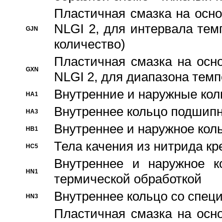
Пластичная смазка на осно
NLGI 2, для интервала темп
GJN
количество)
Пластичная смазка на осн
GXN
NLGI 2, для диапазона темп
Внутренние и наружные кол
HA1
Bнутреннее кольцо подшипн
HA3
Bнутреннее и наружное коль
HB1
Тела качения из нитрида к
HC5
Bнутреннее и наружное к
HN1
термической обработкой
Внутреннее кольцо со спец
HN3
Пластичная смазка на осн