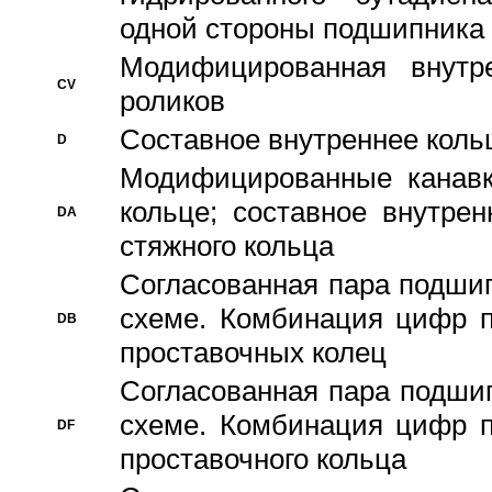
одной стороны подшипника
Модифицированная внутре
CV
роликов
Составное внутреннее кольц
D
Модифицированные канавк
кольце; составное внутре
DA
стяжного кольца
Согласованная пара подши
схеме. Комбинация цифр п
DB
проставочных колец
Согласованная пара подши
схеме. Комбинация цифр п
DF
проставочного кольца