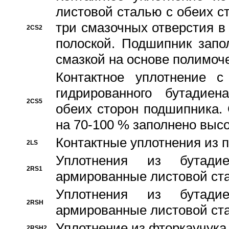
листовой сталью с обеих с
три смазочных отверстия в
2CS2
полоской. Подшипник запо
смазкой на основе полимо
Контактное уплотнение 
гидрированного бутадиен
2CS5
обеих сторон подшипника.
на 70-100 % заполнено выс
Контактные уплотнения из 
2LS
Уплотнения из бутадие
2RS1
армированные листовой ста
Уплотнения из бутадие
2RSH
армированные листовой ста
Уплотнение из фторкаучука
2RSH2