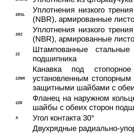
Уплотнения низкого трения
2RSL
(NBR), армированные листо
Уплотнения низкого трения
2RZ
(NBR), армированные листо
Штампованные стальные
2Z
подшипника
Канавка под стопорно
установленным стопорным
2ZNR
защитными шайбами с обеи
Фланец на наружном кольц
2ZR
шайбы с обеих сторон под
Угол контакта 30°
A
Двухрядные радиально-упо