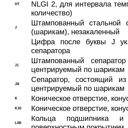
NLGI 2, для интервала темп
HT
количество)
Штампованный стальной с
J
(шарикам), незакаленный
Цифра после буквы J ука
сепаратора
Штампованный сепаратор
J1
центрируемый по шарикам
Сепаратор, состоящий из
JR
центрируемый по шарикам
Коническое отверстие, кону
K
Коническое отверстие, кону
K30
Кольца подшипника и
L4B
поверхностным покрытием