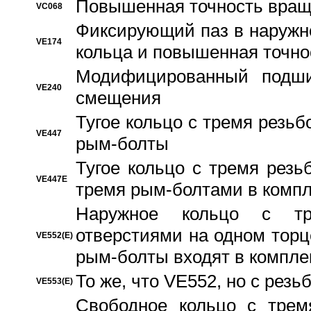
Повышенная точность вращ
VC068
Фиксирующий паз в наружн
VE174
кольца и повышенная точн
Модифицированный подши
VE240
смещения
Тугое кольцо с тремя резь
VE447
рым-болты
Тугое кольцо с тремя рез
VE447E
тремя рым-болтами в компл
Наружное кольцо с тр
отверстиями на одном торце
VE552(E)
рым-болты входят в компле
То же, что VE552, но с рез
VE553(E)
Свободное кольцо с трем