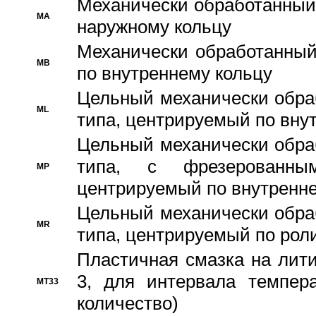
Механически обработанный
MA
наружному кольцу
Механически обработанный
MB
по внутреннему кольцу
Цельный механически обра
ML
типа, центрируемый по вну
Цельный механически обра
типа, с фрезерованны
MP
центрируемый по внутренне
Цельный механически обра
MR
типа, центрируемый по рол
Пластичная смазка на лити
3, для интервала темпера
MT33
количество)