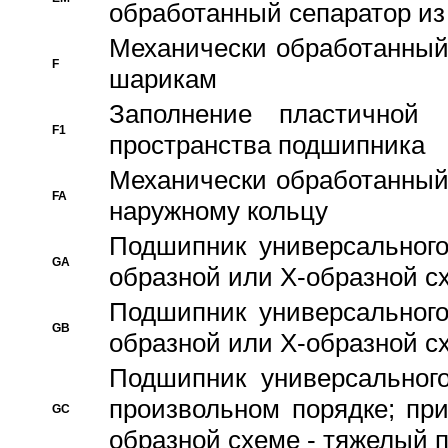
обработанный сепаратор из
Механически обработанный
F
шарикам
Заполнение пластичной
F1
пространства подшипника
Механически обработанный
FA
наружному кольцу
Подшипник универсального
GA
образной или Х-образной сх
Подшипник универсального
GB
образной или Х-образной с
Подшипник универсального
произвольном порядке; пр
GC
образной схеме - тяжелый 