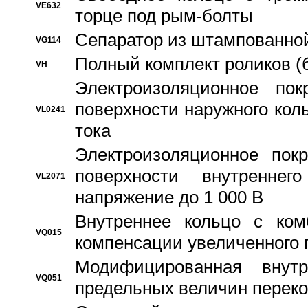
VE632
торце под рым-болты
Сепаратор из штампованной
VG114
Полный комплект роликов (
VH
Электроизоляционное по
поверхности наружного коль
VL0241
тока
Электроизоляционное пок
поверхности внутреннег
VL2071
напряжение до 1 000 В
Bнутреннее кольцо с ком
VQ015
компенсации увеличенного 
Модифицированная внут
VQ051
предельных величин переко