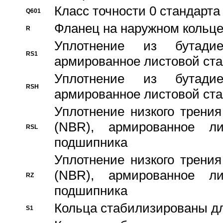
Класс точности 0 стандар
Q601
Фланец на наружном кольц
R
Уплотнение из бутадие
RS1
армированное листовой ста
Уплотнение из бутадие
RSH
армированное листовой ста
Уплотнение низкого трения
(NBR), армированное л
RSL
подшипника
Уплотнение низкого трения
(NBR), армированное л
RZ
подшипника
Кольца стабилизированы дл
S1