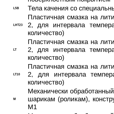
Тела качения со специаль
L5B
Пластичная смазка на лити
2, для интервала темпера
LHT23
количество)
Пластичная смазка на лити
2, для интервала темпера
LT
количество)
Пластичная смазка на лити
2, для интервала темпер
LT10
количество)
Механически обработанный 
шарикам (роликам), констр
M
M1