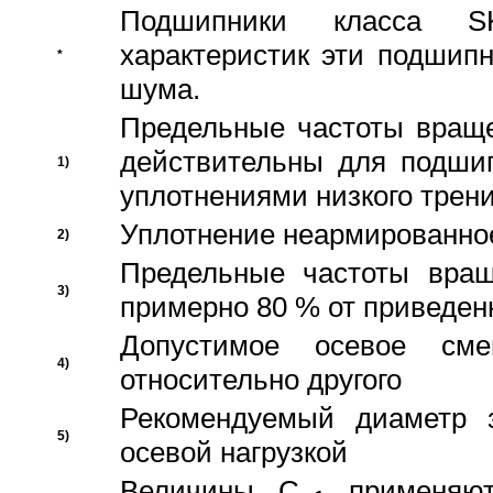
Подшипники класса S
характеристик эти подшип
*
шума.
Предельные частоты враще
действительны для подши
1)
уплотнениями низкого трени
Уплотнение неармированно
2)
Предельные частоты вращ
3)
примерно 80 % от приведен
Допустимое осевое сме
4)
относительно другого
Рекомендуемый диаметр 
5)
осевой нагрузкой
Величины C
применяют