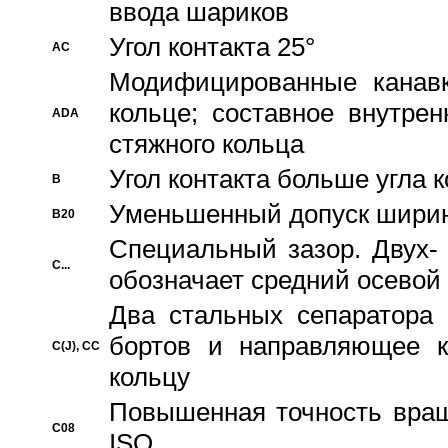
ввода шариков
Угол контакта 25°
AC
Модифицированные канавк
кольце; составное внутре
ADA
стяжного кольца
Угол контакта больше угла 
B
Уменьшенный допуск шири
B20
Специальный зазор. Двух-
C...
обозначает средний осевой
Два стальных сепаратора 
бортов и направляющее к
C(J), CC
кольцу
Повышенная точность враще
C08
ISO