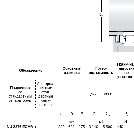
Гранична
Основные
Грузо-
нагрузк
Обозначение
размеры
подъемность
по
усталост
Альтерна-
Подшипник
тивные
со
стан-
дин.
стат.
стандартным
дартные
сепаратором
сепа-
раторы
C
P
d
D
B
C
0
u
-
мм
кН
кН
NU 2276 ECMA
-
380
680
175
3 140
5 500
440