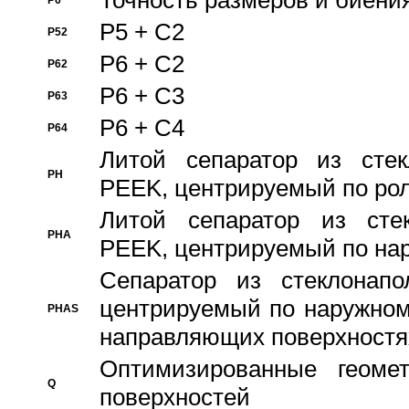
Точность размеров и биения
P6
P5 + C2
P52
P6 + C2
P62
P6 + C3
P63
P6 + C4
P64
Литой сепаратор из стек
PH
PEEK, центрируемый по ро
Литой сепаратор из стек
PHA
PEEK, центрируемый по на
Сепаратор из стеклонапо
центрируемый по наружном
PHAS
направляющих поверхностя
Оптимизированные геомет
Q
поверхностей