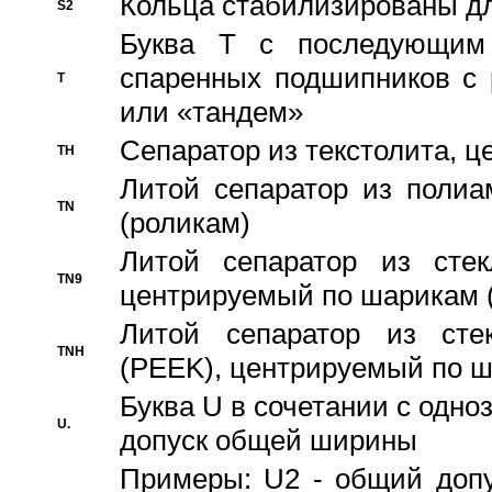
Кольца стабилизированы дл
S2
Буква T с последующим
спаренных подшипников с 
T
или «тандем»
Сепаратор из текстолита, 
TH
Литой сепаратор из полиа
TN
(роликам)
Литой сепаратор из стекл
TN9
центрируемый по шарикам 
Литой сепаратор из стек
TNH
(PEEK), центрируемый по 
Буква U в сочетании с одн
U.
допуск общей ширины
Примеры: U2 - общий допу