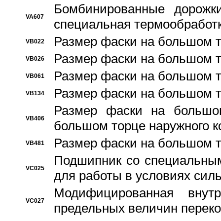
Бомбинированные дорожк
VA607
специальная термообработ
Размер фаски на большом т
VB022
Размер фаски на большом т
VB026
Размер фаски на большом т
VB061
Размер фаски на большом т
VB134
Размер фаски на большо
VB406
большом торце наружного к
Размер фаски на большом т
VB481
Подшипник со специальным
VC025
для работы в условиях сил
Модифицированная внут
VC027
предельных величин переко