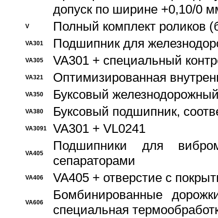
допуск по ширине +0,10/0 м
Полный комплект роликов (
V
Подшипник для железнодор
VA301
VA301 + специальный контр
VA305
Оптимизированная внутрен
VA321
Буксовый железнодорожный
VA350
Буксовый подшипник, соотв
VA380
VA301 + VL0241
VA3091
Подшипники для вибром
VA405
сепараторами
VA405 + отверстие с покры
VA406
Бомбинированные дорожк
VA606
специальная термообработ