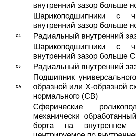
внутренний зазор больше н
Шарикоподшипники с че
внутренний зазор больше н
Pадиальный внутренний за
C4
Шарикоподшипники с че
внутренний зазор больше C
Pадиальный внутренний за
C5
Подшипник универсального
образной или Х-образной с
CA
нормального (CB)
Сферические роликопо
механически обработанный
борта на внутреннем 
центрируемое по внутренне