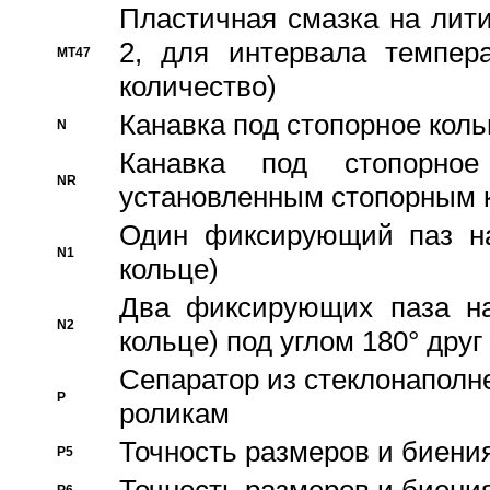
Пластичная смазка на лити
2, для интервала темпера
MT47
количество)
Канавка под стопорное кол
N
Канавка под стопорно
NR
установленным стопорным 
Один фиксирующий паз на
N1
кольце)
Два фиксирующих паза на
N2
кольце) под углом 180° друг 
Cепаратор из стеклонаполн
P
роликам
Точность размеров и биения
P5