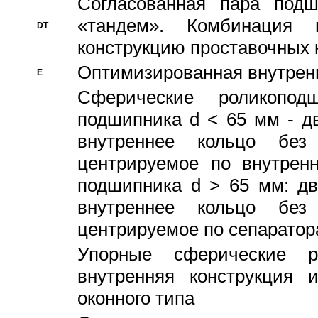
Согласованная пара под
«тандем». Комбинация
DT
конструкцию проставочных 
Оптимизированная внутрен
E
Сферические роликопод
подшипника d < 65 мм - дв
внутреннее кольцо без
центрируемое по внутренн
подшипника d > 65 мм: дв
внутреннее кольцо без
центрируемое по сепарато
Упорные сферические ро
внутренняя конструкция 
оконного типа