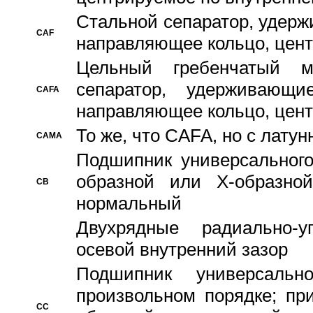
Стальной сепаратор, удерж
CAF
направляющее кольцо, цент
Цельный гребенчатый м
сепаратор, удерживающ
CAFA
направляющее кольцо, цент
То же, что CAFA, но с лату
CAMA
Подшипник универсального
образной или Х-образно
CB
нормальный
Двухрядные радиально-
осевой внутренний зазор
Подшипник универсальн
произвольном порядке; пр
CC