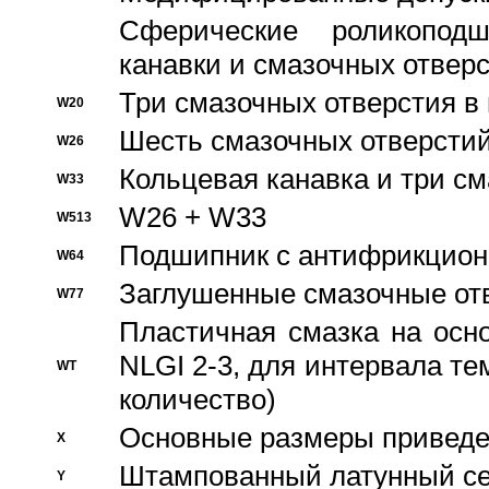
Сферические роликопод
канавки и смазочных отвер
Три смазочных отверстия в
W20
Шесть смазочных отверстий
W26
Кольцевая канавка и три с
W33
W26 + W33
W513
Подшипник с антифрикционн
W64
Заглушенные смазочные от
W77
Пластичная смазка на осн
NLGI 2-3, для интервала те
WT
количество)
Основные размеры приведен
X
Штампованный латунный се
Y