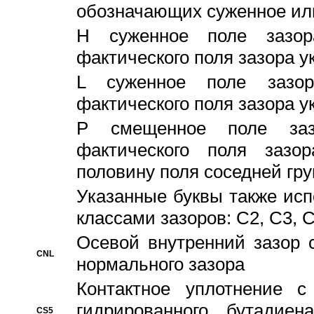
обозначающих суженное ил
H суженное поле зазора
фактического поля зазора у
L суженное поле зазор
фактического поля зазора у
P смещенное поле заз
фактического поля заз
половину поля соседней гр
Указанные буквы также ис
классами зазоров: С2, C3, 
Осевой внутренний зазор 
CNL
нормального зазора
Контактное уплотнение 
гидрированного бутадиен
CS5