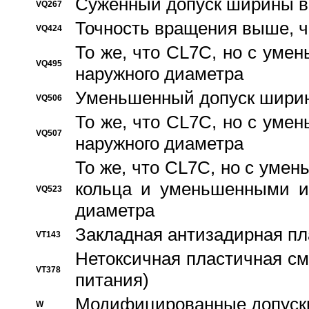
Суженный допуск ширины вн
VQ267
Точность вращения выше, 
VQ424
То же, что CL7C, но с ум
VQ495
наружного диаметра
Уменьшенный допуск ширин
VQ506
То же, что CL7C, но с ум
VQ507
наружного диаметра
То же, что CL7C, но с уме
кольца и уменьшенными и
VQ523
диаметра
Закладная антизадирная пл
VT143
Нетоксичная пластичная сма
VT378
питания)
Модифицированные допуски
W