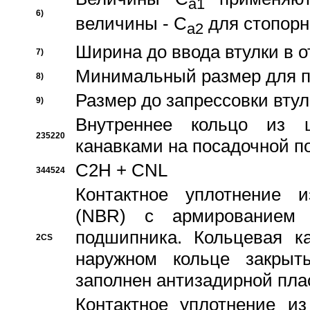
a1
6)
величины - C
для стопорн
a2
Ширина до ввода втулки в 
7)
Минимальный размер для п
8)
Размер до запрессовки втул
9)
Внутреннее кольцо из 
235220
канавками на посадочной п
C2H + CNL
344524
Контактное уплотнение и
(NBR) с армированием 
подшипника. Кольцевая к
2CS
наружном кольце закрыт
заполнен антизадирной пла
Контактное уплотнение и