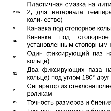
Пластичная смазка на лити
2, для интервала темпера
MT47
количество)
Канавка под стопорное кол
N
Канавка под стопорно
NR
установленным стопорным 
Один фиксирующий паз на
N1
кольце)
Два фиксирующих паза на
N2
кольце) под углом 180° друг 
Cепаратор из стеклонаполн
P
роликам
Точность размеров и биения
P5