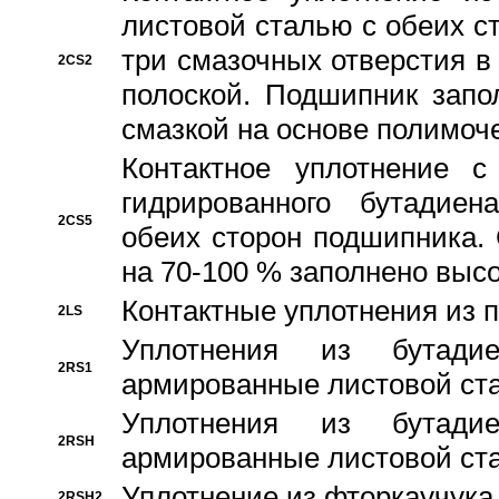
листовой сталью с обеих с
три смазочных отверстия в
2CS2
полоской. Подшипник запо
смазкой на основе полимо
Контактное уплотнение 
гидрированного бутадиен
2CS5
обеих сторон подшипника.
на 70-100 % заполнено выс
Контактные уплотнения из 
2LS
Уплотнения из бутадие
2RS1
армированные листовой ста
Уплотнения из бутадие
2RSH
армированные листовой ста
Уплотнение из фторкаучука
2RSH2