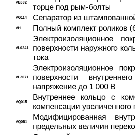
VE632
торце под рым-болты
Сепаратор из штампованной
VG114
Полный комплект роликов (
VH
Электроизоляционное по
поверхности наружного коль
VL0241
тока
Электроизоляционное пок
поверхности внутреннег
VL2071
напряжение до 1 000 В
Bнутреннее кольцо с ком
VQ015
компенсации увеличенного 
Модифицированная внут
VQ051
предельных величин переко