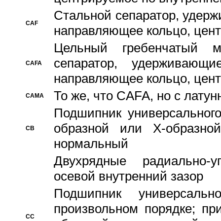
Стальной сепаратор, удерж
CAF
направляющее кольцо, цент
Цельный гребенчатый м
сепаратор, удерживающ
CAFA
направляющее кольцо, цент
То же, что CAFA, но с лату
CAMA
Подшипник универсального
образной или Х-образно
CB
нормальный
Двухрядные радиально-
осевой внутренний зазор
Подшипник универсальн
произвольном порядке; пр
CC