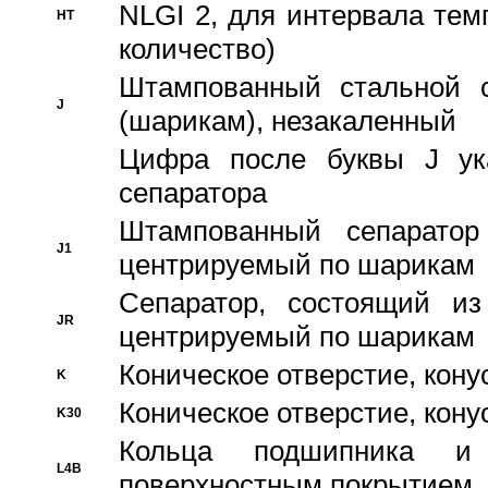
NLGI 2, для интервала темп
HT
количество)
Штампованный стальной с
J
(шарикам), незакаленный
Цифра после буквы J ука
сепаратора
Штампованный сепаратор
J1
центрируемый по шарикам
Сепаратор, состоящий из
JR
центрируемый по шарикам
Коническое отверстие, кону
K
Коническое отверстие, кону
K30
Кольца подшипника и
L4B
поверхностным покрытием