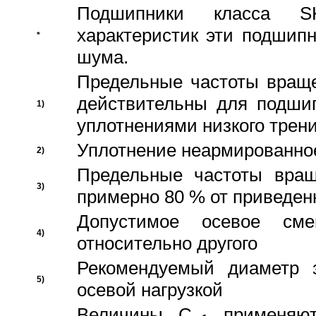
Подшипники класса S
характеристик эти подшип
*
шума.
Предельные частоты враще
действительны для подши
1)
уплотнениями низкого трени
Уплотнение неармированно
2)
Предельные частоты вращ
3)
примерно 80 % от приведен
Допустимое осевое сме
4)
относительно другого
Рекомендуемый диаметр 
5)
осевой нагрузкой
Величины C
применяют