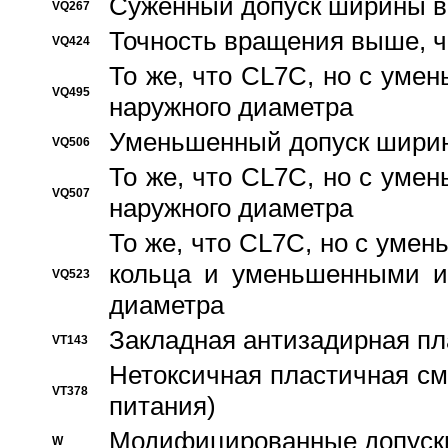
Суженный допуск ширины вн
VQ267
Точность вращения выше, 
VQ424
То же, что CL7C, но с ум
VQ495
наружного диаметра
Уменьшенный допуск ширин
VQ506
То же, что CL7C, но с ум
VQ507
наружного диаметра
То же, что CL7C, но с уме
кольца и уменьшенными и
VQ523
диаметра
Закладная антизадирная пл
VT143
Нетоксичная пластичная сма
VT378
питания)
Модифицированные допуски
W