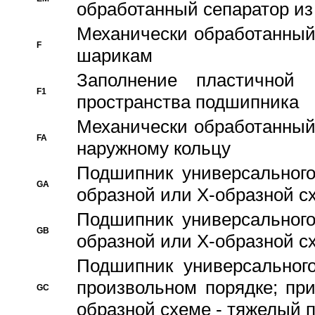
обработанный сепаратор из
Механически обработанный
F
шарикам
Заполнение пластичной
F1
пространства подшипника
Механически обработанный
FA
наружному кольцу
Подшипник универсального
GA
образной или Х-образной сх
Подшипник универсального
GB
образной или Х-образной с
Подшипник универсального
произвольном порядке; пр
GC
образной схеме - тяжелый 