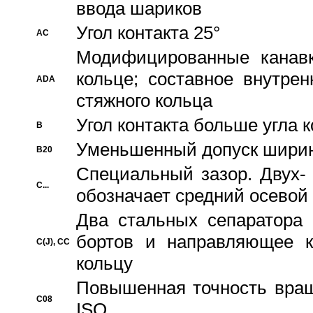
ввода шариков
Угол контакта 25°
AC
Модифицированные канавк
кольце; составное внутре
ADA
стяжного кольца
Угол контакта больше угла 
B
Уменьшенный допуск шири
B20
Специальный зазор. Двух-
C...
обозначает средний осевой
Два стальных сепаратора 
бортов и направляющее к
C(J), CC
кольцу
Повышенная точность враще
C08
ISO