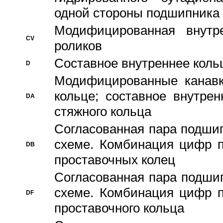
одной стороны подшипника
Модифицированная внутре
CV
роликов
Составное внутреннее кольц
D
Модифицированные канавк
кольце; составное внутре
DA
стяжного кольца
Согласованная пара подши
схеме. Комбинация цифр п
DB
проставочных колец
Согласованная пара подши
схеме. Комбинация цифр п
DF
проставочного кольца