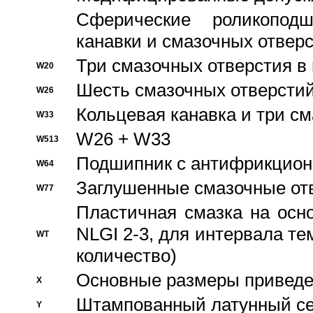
Сферические роликопод
канавки и смазочных отвер
Три смазочных отверстия в
W20
Шесть смазочных отверстий
W26
Кольцевая канавка и три с
W33
W26 + W33
W513
Подшипник с антифрикционн
W64
Заглушенные смазочные от
W77
Пластичная смазка на осн
NLGI 2-3, для интервала те
WT
количество)
Основные размеры приведен
X
Штампованный латунный се
Y