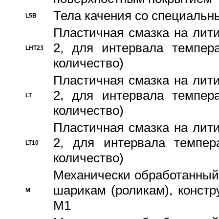
Тела качения со специаль
L5B
Пластичная смазка на лити
2, для интервала темпера
LHT23
количество)
Пластичная смазка на лити
2, для интервала темпера
LT
количество)
Пластичная смазка на лити
2, для интервала темпер
LT10
количество)
Механически обработанный 
шарикам (роликам), констр
M
M1