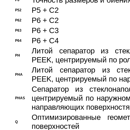
Точность размеров и биения
P6
P5 + C2
P52
P6 + C2
P62
P6 + C3
P63
P6 + C4
P64
Литой сепаратор из стек
PH
PEEK, центрируемый по ро
Литой сепаратор из стек
PHA
PEEK, центрируемый по на
Сепаратор из стеклонапо
центрируемый по наружном
PHAS
направляющих поверхностя
Оптимизированные геомет
Q
поверхностей