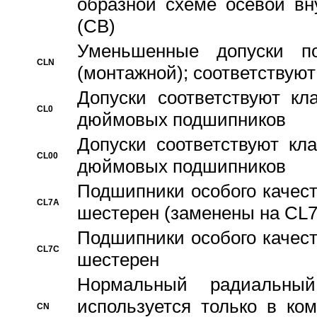
образной схеме осевой вн
(CB)
Уменьшенные допуски 
CLN
(монтажной); соответствуют
Допуски соответствуют кл
CL0
дюймовых подшипников
Допуски соответствуют кл
CL00
дюймовых подшипников
Подшипники особого качест
CL7A
шестерен (заменены на CL
Подшипники особого качест
CL7C
шестерен
Hормальный радиальный
используется только в ко
CN