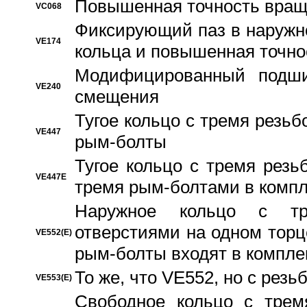
Повышенная точность вращ
VC068
Фиксирующий паз в наружн
VE174
кольца и повышенная точн
Модифицированный подши
VE240
смещения
Тугое кольцо с тремя резь
VE447
рым-болты
Тугое кольцо с тремя рез
VE447E
тремя рым-болтами в компл
Наружное кольцо с тр
отверстиями на одном торце
VE552(E)
рым-болты входят в компле
То же, что VE552, но с рез
VE553(E)
Свободное кольцо с трем