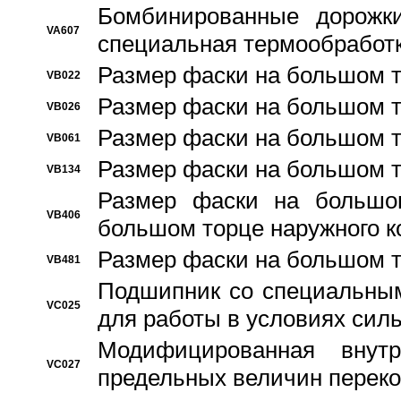
Бомбинированные дорожк
VA607
специальная термообработ
Размер фаски на большом т
VB022
Размер фаски на большом т
VB026
Размер фаски на большом т
VB061
Размер фаски на большом т
VB134
Размер фаски на большо
VB406
большом торце наружного к
Размер фаски на большом т
VB481
Подшипник со специальным
VC025
для работы в условиях сил
Модифицированная внут
VC027
предельных величин переко