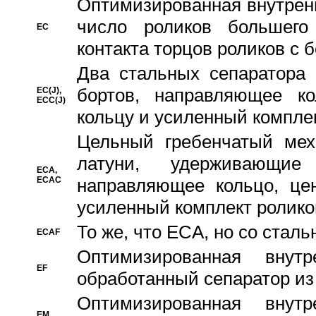
Oптимизированная внутренн
число роликов большего
EC
контакта торцов роликов с 
Два стальных сепаратора 
бортов, направляющее ко
EC(J),
ECC(J)
кольцу и усиленный компле
Цельный гребенчатый мех
латуни, удерживающи
ECA,
ECAC
направляющее кольцо, цен
усиленный комплект ролико
То же, что ECA, но со стал
ECAF
Оптимизированная внут
EF
обработанный сепаратор из
Оптимизированная внут
EM