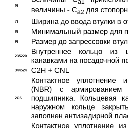
a1
6)
величины - C
для стопорн
a2
Ширина до ввода втулки в 
7)
Минимальный размер для п
8)
Размер до запрессовки втул
9)
Внутреннее кольцо из 
235220
канавками на посадочной п
C2H + CNL
344524
Контактное уплотнение и
(NBR) с армированием 
подшипника. Кольцевая к
2CS
наружном кольце закрыт
заполнен антизадирной пла
Контактное уплотнение и