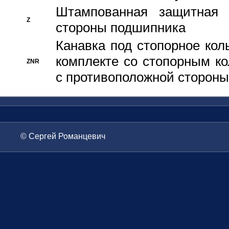
Штампованная защитная
Z
стороны подшипника
Канавка под стопорное кол
комплекте со стопорным к
ZNR
с противоположной стороны
© Сергей Романцевич