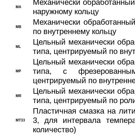
Механически обработанный
MA
наружному кольцу
Механически обработанный
MB
по внутреннему кольцу
Цельный механически обра
ML
типа, центрируемый по вну
Цельный механически обра
типа, с фрезерованны
MP
центрируемый по внутренне
Цельный механически обра
MR
типа, центрируемый по рол
Пластичная смазка на лити
3, для интервала темпера
MT33
количество)