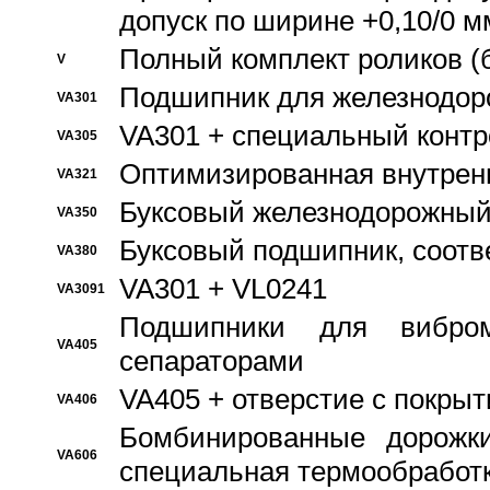
допуск по ширине +0,10/0 м
Полный комплект роликов (
V
Подшипник для железнодор
VA301
VA301 + специальный контр
VA305
Оптимизированная внутрен
VA321
Буксовый железнодорожный
VA350
Буксовый подшипник, соотв
VA380
VA301 + VL0241
VA3091
Подшипники для вибром
VA405
сепараторами
VA405 + отверстие с покры
VA406
Бомбинированные дорожк
VA606
специальная термообработ