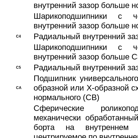
внутренний зазор больше н
Шарикоподшипники с че
внутренний зазор больше н
Pадиальный внутренний за
C4
Шарикоподшипники с че
внутренний зазор больше C
Pадиальный внутренний за
C5
Подшипник универсального
образной или Х-образной с
CA
нормального (CB)
Сферические роликопо
механически обработанный
борта на внутреннем 
центрируемое по внутренне