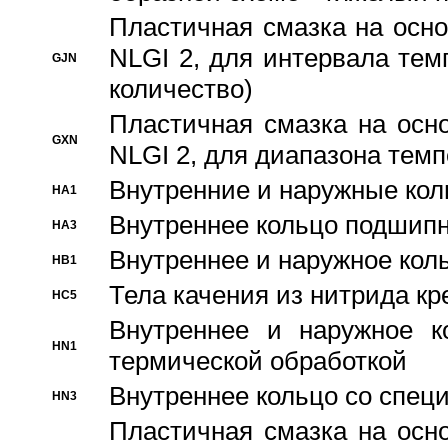
Пластичная смазка на осно
NLGI 2, для интервала темп
GJN
количество)
Пластичная смазка на осн
GXN
NLGI 2, для диапазона темп
Внутренние и наружные кол
HA1
Bнутреннее кольцо подшипн
HA3
Bнутреннее и наружное коль
HB1
Тела качения из нитрида к
HC5
Bнутреннее и наружное к
HN1
термической обработкой
Внутреннее кольцо со спец
HN3
Пластичная смазка на осн