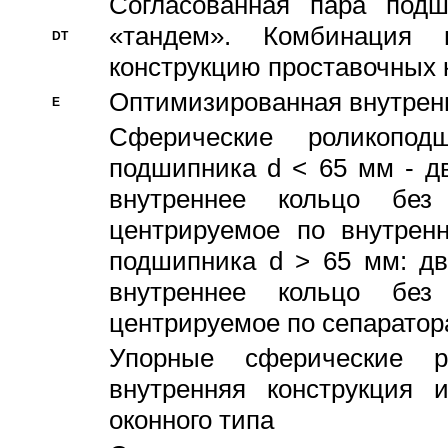
Согласованная пара под
«тандем». Комбинация
DT
конструкцию проставочных 
Оптимизированная внутрен
E
Сферические роликопод
подшипника d < 65 мм - дв
внутреннее кольцо без
центрируемое по внутренн
подшипника d > 65 мм: дв
внутреннее кольцо без
центрируемое по сепарато
Упорные сферические ро
внутренняя конструкция 
оконного типа