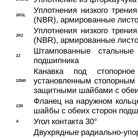
Уплотнения низкого трения
2RSL
(NBR), армированные листо
Уплотнения низкого трения
2RZ
(NBR), армированные листо
Штампованные стальные
2Z
подшипника
Канавка под стопорно
установленным стопорным
2ZNR
защитными шайбами с обеи
Фланец на наружном кольц
2ZR
шайбы с обеих сторон под
Угол контакта 30°
A
Двухрядные радиально-упо