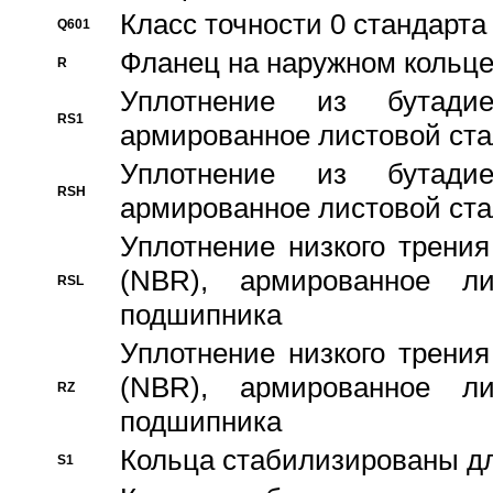
Класс точности 0 стандар
Q601
Фланец на наружном кольц
R
Уплотнение из бутадие
RS1
армированное листовой ста
Уплотнение из бутадие
RSH
армированное листовой ста
Уплотнение низкого трения
(NBR), армированное л
RSL
подшипника
Уплотнение низкого трения
(NBR), армированное л
RZ
подшипника
Кольца стабилизированы дл
S1