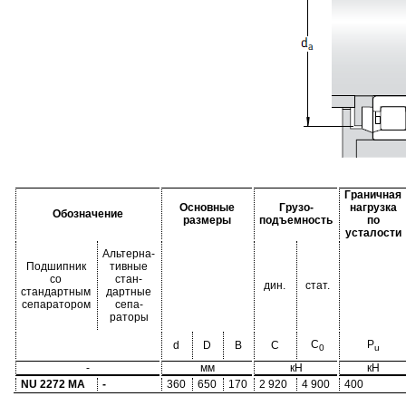
Граничная
Основные
Грузо-
нагрузка
Обозначение
размеры
подъемность
по
усталости
Альтерна-
Подшипник
тивные
со
стан-
дин.
стат.
стандартным
дартные
сепаратором
сепа-
раторы
C
P
d
D
B
C
0
u
-
мм
кН
кН
NU 2272 MA
-
360
650
170
2 920
4 900
400