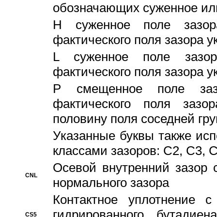
обозначающих суженное ил
H суженное поле зазора
фактического поля зазора у
L суженное поле зазор
фактического поля зазора у
P смещенное поле заз
фактического поля заз
половину поля соседней гр
Указанные буквы также ис
классами зазоров: С2, C3, 
Осевой внутренний зазор 
CNL
нормального зазора
Контактное уплотнение 
гидрированного бутадиен
CS5