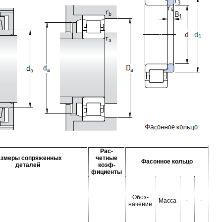
Рас-
азмеры сопряженных
четные
Фасонное кольцо
деталей
коэф-
фициенты
Обоз-
Масса
-
-
начение