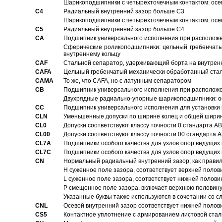
Шарикоподшипники с четырехточечным контактом: осе
C4
Pадиальный внутренний зазор больше C3
Шарикоподшипники с четырехточечным контактом: осе
C5
Pадиальный внутренний зазор больше C4
CA
Подшипник универсального исполнения при расположен
Сферические роликоподшипники: цельный гребенчаты
внутреннему кольцу
CAF
Стальной сепаратор, удерживающий борта на внутренн
CAFA
Цельный гребенчатый механически обработанный стал
CAMA
То же, что CAFA, но с латунным сепаратором
CB
Подшипник универсального исполнения при расположен
Двухрядные радиально-упорные шарикоподшипники: о
CC
Подшипник универсального исполнения для установки 
CLN
Уменьшенные допуски по ширине колец и общей ширине
CL0
Допуски соответствуют классу точности 0 стандарта 
CL00
Допуски соответствуют классу точности 00 стандарта
CL7A
Подшипники особого качества для узлов опор ведущих
CL7C
Подшипники особого качества для узлов опор ведущих
CN
Hормальный радиальный внутренний зазор; как правил
H суженное поле зазора, соответствует верхней полов
L суженное поле зазора, соответствует нижней полови
P смещенное поле зазора, включает верхнюю половину
Указанные буквы также используются в сочетании со с
CNL
Осевой внутренний зазор соответствует нижней полов
CS5
Контактное уплотнение с армированием листовой стал