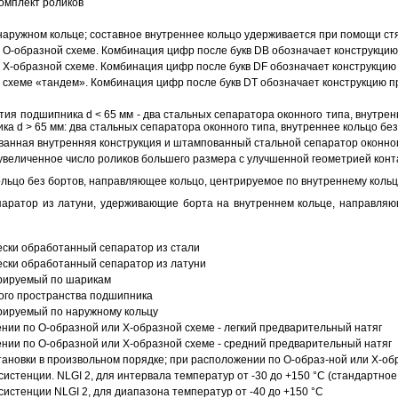
омплект роликов
аружном кольце; составное внутреннее кольцо удерживается при помощи ст
О-образной схеме. Комбинация цифр после букв DB обозначает конструкцию
Х-образной схеме. Комбинация цифр после букв DF обозначает конструкцию 
схеме «тандем». Комбинация цифр после букв DT обозначает конструкцию п
ия подшипника d < 65 мм - два стальных сепаратора оконного типа, внутрен
ка d > 65 мм: два стальных сепаратора оконного типа, внутреннее кольцо б
анная внутренняя конструкция и штампованный стальной сепаратор оконног
увеличенное число роликов большего размера с улучшенной геометрией конта
ольцо без бортов, направляющее кольцо, центрируемое по внутреннему кольц
аратор из латуни, удерживающие борта на внутреннем кольце, направляющ
ески обработанный сепаратор из стали
ески обработанный сепаратор из латуни
трируемый по шарикам
ого пространства подшипника
рируемый по наружному кольцу
ии по О-образной или Х-образной схеме - легкий предварительный натяг
ии по О-образной или Х-образной схеме - средний предварительный натяг
ановки в произвольном порядке; при расположении по О-образ-ной или Х-об
истенции. NLGI 2, для интервала температур от -30 до +150 °C (стандартное
истенции NLGI 2, для диапазона температур от -40 до +150 °C