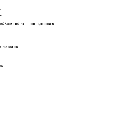
а
а
шайбами с обеих сторон подшипника
ного кольца
ьцу