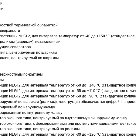
ли
ли
ностной термической обработкой
поверхности
истенции NLGI 2, для интервала температур от -40 до +150 °C (стандартное 
роликам (шарикам), незакаленный
рукции сепаратора
 типа, центрируемый по шарикам
 колец, центрируемый по шарикам
оверхностным покрытием
ем
нции NLGI 2, для интервала температур от -50 до +140 °C (стандартное колич
нции NLGI 2, для интервала температур от -55 до +110 °C (стандартное колич
нции NLGI 2, для интервала температур от -50 до +90 °C (стандартное количе
рируемый по шарикам (роликам), конструкция обозначается цифрой, наприме
рируемый по наружному кольцу
рированный по внутреннему кольцу
ор оконного типа, центрируемый по внутреннему или наружному кольцу
ор оконного типа, с фрезерованными или протянутыми карманами, центриру
ор оконного типа, центрируемый по роликам
нции NLGI 3, для интервала температур от -30 до +120 °C (стандартное колич