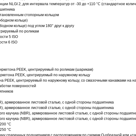
нции NLGI 2, для интервала температур от -30 до +110 °C (стандартное колич
дшипника
установленным стопорным кольцом
ободном кольце)
одном кольце) под углом 180° друг к другу
трируемый по роликам
ости 5 ISO
ости 6 ISO
иркетона PEEK, центрируемый по роликам (шарикам)
ркетона PEEK, центрируемый по наружному кольцу
а PEEK, центрируемый по наружному кольцу, со смазочными канавками на н
аботки поверхностей
ипников
R), армированное листовой сталью, с одной стороны подшипника
R), армированное листовой сталью, с одной стороны подшипника
го каучука (NBR), армированное листовой сталью, с одной стороны подшипн
го каучука (NBR), армированное листовой сталью, с одной стороны подшипн
200 °C
250 °C
ину спаренных подшипников с расположением по схемам О-образной или «т