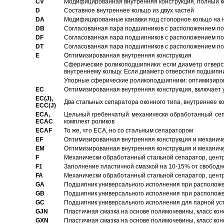
CV
Модифицированная внутренняя конструкция, полный к
D
Составное внутреннее кольцо из двух частей
DA
Модифицированные канавки под стопорное кольцо на н
DB
Согласованная пара подшипников с расположением по 
DF
Согласованная пара подшипников с расположением по 
DT
Согласованная пара подшипников с расположением по 
E
Оптимизированная внутренняя конструкция
Сферические роликоподшипники: если диаметр отверст
внутреннему кольцу. Если диаметр отверстия подшипни
Упорные сферические роликоподшипники: оптимизиров
EC
Oптимизированная внутренняя конструкция, включает 
EC(J),
Два стальных сепаратора оконного типа, внутреннее к
ECC(J)
ECA,
Цельный гребенчатый механически обработанный сеп
ECAC
комплект роликов
ECAF
То же, что ECA, но со стальным сепаратором
EF
Оптимизированная внутренняя конструкция и механич
EM
Оптимизированная внутренняя конструкция и механич
F
Механически обработанный стальной сепаратор, цен
F1
Заполнение пластичной смазкой на 10-15% от свободн
FA
Механически обработанный стальной сепаратор, цент
GA
Подшипник универсального исполнения при расположен
GB
Подшипник универсального исполнения при расположен
GC
Подшипник универсального исполнения для парной уст
GJN
Пластичная смазка на основе полимочевины, класс конс
GXN
Пластичная смазка на основе полимочевины, класс конс