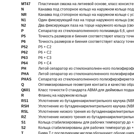
MT47
Пластичная смазка на литиевой основе, класс консисте
N
Канавка под стопорное кольцо на наружном кольце по
NR
Канавка под стопорное кольцо на наружном кольце с 
N1
Один фиксирующий паз на торце наружного кольца (св
N2
Два фиксирующих паза на торце наружного кольца (своб
P
Cепаратор из стеклонаполненного полиамида 6,6, цен
P5
Точность размеров и биения соответствуют классу точн
P6
Точность размеров и биения соответствует классу точн
P52
P5 + C2
P62
P6 + C2
P63
P6 + C3
P64
P6 + C4
PH
Литой сепаратор из стеклонаполнен-ного полиэфирэф
PHA
Литой сепаратор из стеклонаполненного полиэфирэфи
PHAS
Сепаратор из стеклонаполненного полиэфирэфиркетон
Q
Оптимизированные геометрия контакта и качество обр
Q601
Класс точности 0 стандарта ABMA для дюймовых подш
R
Фланец на наружном кольце
RS1
Уплотнение из бутадиенакрилнитрильного каучука (NB
RSH
Уплотнение из бутадиенакрилнитрильного каучука (NB
RSL
Уплотнение низкого трения из бутадиенакрилнитрильно
RZ
Уплотнение низкого трения из бутадиенакрилнитрильно
S1
Кольца стабилизированы для рабочих температур до +
S2
Кольца стабилизированы для рабочих температур до +
T
Буква T с последующим числом обозначает общую шир