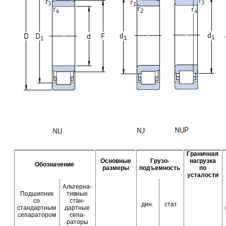
Граничная
Основные
Грузо-
нагрузка
Обозначение
размеры
подъемность
по
усталости
Альтерна-
Подшипник
тивные
со
стан-
дин.
стат.
стандартным
дартные
сепаратором
сепа-
раторы