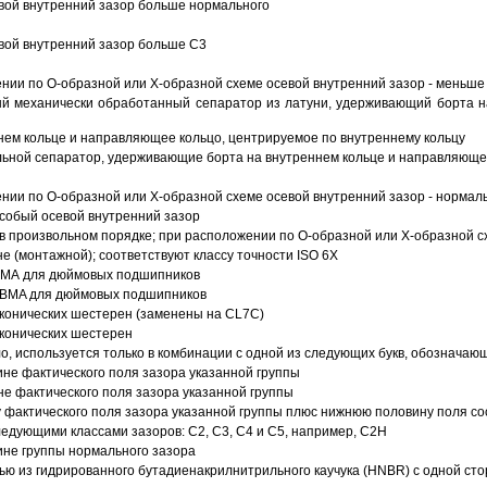
вой внутренний зазор больше нормального
вой внутренний зазор больше C3
ии по О-образной или Х-образной схеме осевой внутренний зазор - меньше
й механически обработанный сепаратор из латуни, удерживающий борта н
ем кольце и направляющее кольцо, центрируемое по внутреннему кольцу
ьной сепаратор, удерживающие борта на внутреннем кольце и направляющее
ии по О-образной или Х-образной схеме осевой внутренний зазор - нормал
собый осевой внутренний зазор
в произвольном порядке; при расположении по О-образной или Х-образной сх
 (монтажной); соответствуют классу точности ISO 6X
АВМА для дюймовых подшипников
 ABMA для дюймовых подшипников
 конических шестерен (заменены на CL7C)
 конических шестерен
о, используется только в комбинации с одной из следующих букв, обозначаю
ине фактического поля зазора указанной группы
не фактического поля зазора указанной группы
 фактического поля зазора указанной группы плюс нижнюю половину поля со
ледующими классами зазоров: С2, C3, С4 и С5, например, С2Н
ине группы нормального зазора
ью из гидрированного бутадиенакрилнитрильного каучука (HNBR) с одной ст