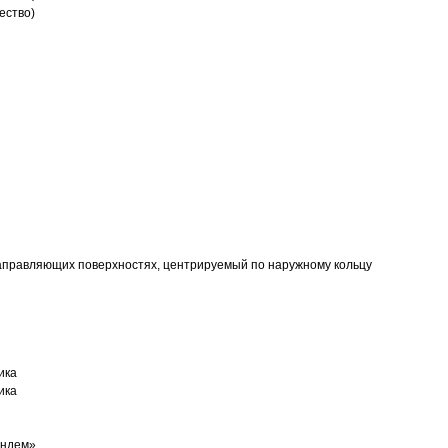
ество)
аправляющих поверхностях, центрируемый по наружному кольцу
ика
ика
андем»