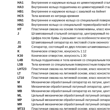
HA1
Внутренние и наружные кольца из цементируемой ста
HA3
Bнутреннее кольцо подшипника из цементируемой ста
HB1
Bнутреннее и наружное кольцо с закалкой на бейнит
HC5
Тела качения из нитрида кремния
HN1
Bнутреннее и наружное кольцо со специальной поверх
HN3
Внутреннее кольцо со специальной термообработкой 
HT
Пластичная смазка на основе полимочевины, класс конс
J
Штампованный стальной сепаратор, центрируемый по 
Цифра после буквы J указывает на особенности конст
J1
Штампованный сепаратор из листовой стали оконного
JR
Сепаратор, состоящий из двух плоских штампованных
K
Коническое отверстие, конусность 1:12
K30
Коническое отверстие, конусность 1:30
L4B
Кольца подшипника и тела качения со специальным п
L5B
Тела качения со специальным поверхностным покрыти
LHT23
Пластичная смазка на литиевой основе, класс консисте
LT
Пластичная смазка на литиевой основе, класс консисте
LT10
Пластичная смазка на литиевой основе, класс консисте
M
Механически обработанный сепаратор из латуни, цент
MA
Механически обработанный латунный сепаратор, цент
MB
Механически обработанный сепаратор из латуни, цент
ML
Цельный механически обработанный латунный сепарат
MP
Цельный механически обработанный латунный сепарат
MR
Цельный механически обработанный латунный сепарат
MT33
Пластичная смазка на литиевой основе, класс консисте