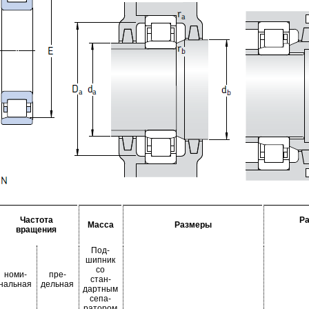
Частота
Р
Масса
Размеры
вращения
Под-
шипник
со
номи-
пре-
стан-
нальная
дельная
дартным
сепа-
ратором