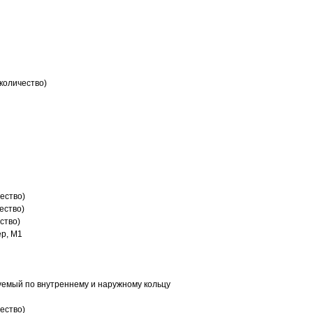
количество)
ество)
ество)
ство)
р, M1
емый по внутреннему и наружному кольцу
ество)