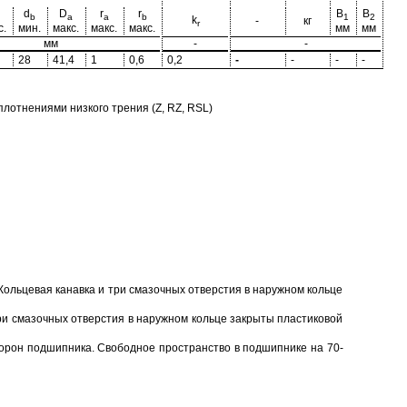
d
D
r
r
B
B
b
a
a
b
1
2
k
-
кг
r
с.
мин.
макс.
макс.
макс.
мм
мм
мм
-
-
28
41,4
1
0,6
0,2
-
-
-
-
отнениями низкого трения (Z, RZ, RSL)
Кольцевая канавка и три смазочных отверстия в наружном кольце
ри смазочных отверстия в наружном кольце закрыты пластиковой
торон подшипника. Свободное пространство в подшипнике на 70-