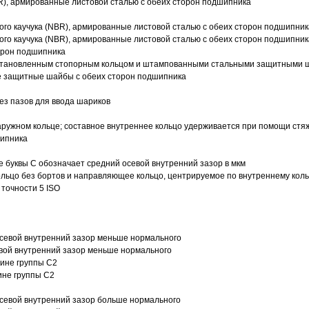
R), армированные листовой сталью с обеих сторон подшипника
ого каучука (NBR), армированные листовой сталью с обеих сторон подшипник
ого каучука (NBR), армированные листовой сталью с обеих сторон подшипник
орон подшипника
 установленным стопорным кольцом и штампованными стальными защитными 
е защитные шайбы с обеих сторон подшипника
з пазов для ввода шариков
ружном кольце; составное внутреннее кольцо удерживается при помощи стяж
шипника
е буквы С обозначает средний осевой внутренний зазор в мкм
ольцо без бортов и направляющее кольцо, центрируемое по внутреннему кол
точности 5 ISO
севой внутренний зазор меньше нормального
вой внутренний зазор меньше нормального
вине группы C2
ине группы C2
евой внутренний зазор больше нормального