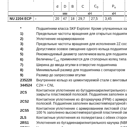
C
P
d
D
B
C
0
u
-
мм
кН
кН
NU 2204 ECP
-
20
47
18
29,7
27,5
3,45
*
Подшипники класса SKF Explorer. Кроме улучшенных х
1)
Предельные частоты вращения для открытых подшипник
2)
Уплотнение неармированное
3)
Предельные частоты вращения для исполнения 2Z сос
4)
Допустимое осевое смещение одного кольца подшипник
5)
Рекомендуемый диаметр заплечиков вала для подшипни
Величины C
применяются для стопорных колец типа 
6)
a1
7)
Ширина до ввода втулки в отверстие подшипника
8)
Минимальный размер для подшипника с сепаратором
9)
Размер до запрессовки втулки
235220
Внутреннее кольцо из цементируемой стали с винтовы
344524
C2H + CNL
Контактное уплотнение из бутадиенакрилнитрильного к
2CS
закрыты пластиковой полоской. Подшипник заполнен 
Контактное уплотнение из фторкаучука (FPM) с армир
2CS2
полоской. Подшипник заполнен высокотемпературной 
Контактное уплотнение с армированием листовой стал
2CS5
100 % заполнено высокотемпературной пластичной см
2LS
Контактные уплотнения из полиуретана с обеих сторо
2RS1
Уплотнения из бутадиенакрилнитрильного каучука (NB