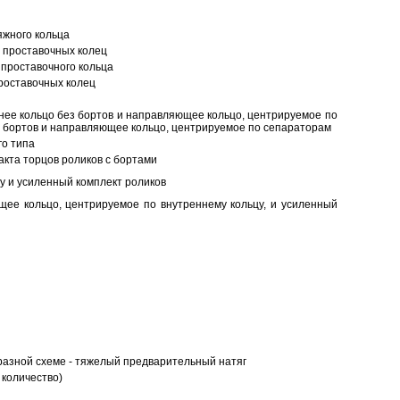
яжного кольца
 проставочных колец
проставочного кольца
роставочных колец
нее кольцо без бортов и направляющее кольцо, центрируемое по
ез бортов и направляющее кольцо, центрируемое по сепараторам
о типа
кта торцов роликов с бортами
у и усиленный комплект роликов
ее кольцо, центрируемое по внутреннему кольцу, и усиленный
разной схеме - тяжелый предварительный натяг
 количество)