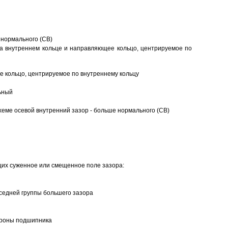
 нормального (CB)
а внутреннем кольце и направляющее кольцо, центрируемое по
 кольцо, центрируемое по внутреннему кольцу
ьный
еме осевой внутренний зазор - больше нормального (CB)
щих суженное или смещенное поле зазора:
седней группы большего зазора
ороны подшипника