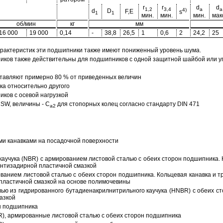
r
r
d
d
1,2
3,4
a
a
4)
d
D
F,E
s
1
1
мин.
мин.
мин.
мак
об/мин
кг
мм
16 000
19 000
0,14
-
38,8
26,5
1
0,6
2
24,2
25
арактеристик эти подшипники также имеют пониженный уровень шума.
ов также действительны для подшипников с одной защитной шайбой или упл
тавляют примерно 80 % от приведенных величин
а относительно другого
ков с осевой нагрузкой
SW, величины - C
для стопорных колец согласно стандарту DIN 471
a2
ми канавками на посадочной поверхности
аучука (NBR) с армированием листовой сталью с обеих сторон подшипника. 
антизадирной пластичной смазкой
ованием листовой сталью с обеих сторон подшипника. Кольцевая канавка и т
пластичной смазкой на основе полимочевины
ью из гидрированного бутадиенакрилнитрильного каучука (HNBR) с обеих с
азкой
н подшипника
R), армированные листовой сталью с обеих сторон подшипника