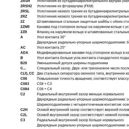
2RSH
Уплотнения из бутадиенакрилнитрильного каучука (NB
2RSH2
Уплотнение из фторкаучука (FKM)
2RSL
Уплотнения низкого трения из бутадиенакрилнитрильн
2RZ
Уплотнения низкого трения из бутадиенакрилнитрильн
2Z
Штампованные стальные защитные шайбы с обеих ст
2ZNR
Канавка под стопорное кольцо на наружном кольце с
2ZR
Фланец на наружном кольце и штампованные стальны
A
Угол контакта 30°
Двухрядные радиально-упорные шарикоподшипники: бе
AC
Угол контакта 25°
ADA
Модифицированные канавки под стопорное кольцо в на
B
Угол контакта больше угла контакта стандартного под
B20
Уменьшенный допуск ширины подшипника
C...
Специальный зазор. Двух- или трехзначное число посл
C(J), CC
Два стальных сепаратора оконного типа, внутреннее к
C08
Повышенная точность вращения, соответствует классу 
C083
C08 + C3
C084
C08 + C4
C2
Pадиальный внутренний зазор меньше нормального
Двухрядные радиально-упорные шарикоподшипники: о
Шарикоподшипники с четырехточечным контактом: осе
C2H
Осевой внутренний зазор соответствует верхней поло
C2L
Осевой внутренний зазор соответствует нижней полов
C3
Pадиальный внутренний зазор больше нормального
Двухрядные радиально-упорные шарикоподшипники: ос