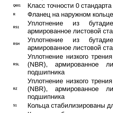
Класс точности 0 стандар
Q601
Фланец на наружном кольц
R
Уплотнение из бутадие
RS1
армированное листовой ста
Уплотнение из бутадие
RSH
армированное листовой ста
Уплотнение низкого трения
(NBR), армированное л
RSL
подшипника
Уплотнение низкого трения
(NBR), армированное л
RZ
подшипника
Кольца стабилизированы дл
S1