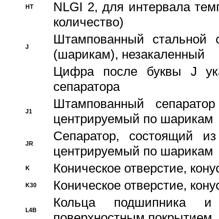
NLGI 2, для интервала темп
HT
количество)
Штампованный стальной с
J
(шарикам), незакаленный
Цифра после буквы J ука
сепаратора
Штампованный сепаратор
J1
центрируемый по шарикам
Сепаратор, состоящий из
JR
центрируемый по шарикам
Коническое отверстие, кону
K
Коническое отверстие, кону
K30
Кольца подшипника и
L4B
поверхностным покрытием