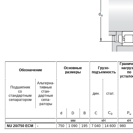
Гранич
Основные
Грузо-
нагруз
Обозначение
размеры
подъемность
по
устало
Альтерна-
Подшипник
тивные
со
стан-
дин.
стат.
стандартным
дартные
сепаратором
сепа-
раторы
C
P
d
D
B
C
0
u
-
мм
кН
кН
NU 20/750 ECM
-
750
1 090
195
7 040
14 600
980