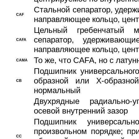
Стальной сепаратор, удерж
CAF
направляющее кольцо, цент
Цельный гребенчатый м
сепаратор, удерживающ
CAFA
направляющее кольцо, цент
То же, что CAFA, но с лату
CAMA
Подшипник универсального
образной или Х-образно
CB
нормальный
Двухрядные радиально-
осевой внутренний зазор
Подшипник универсальн
произвольном порядке; пр
CC