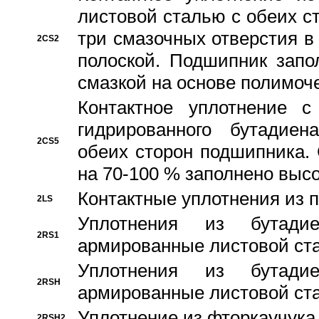
листовой сталью с обеих с
три смазочных отверстия в
2CS2
полоской. Подшипник запо
смазкой на основе полимо
Контактное уплотнение 
гидрированного бутадиен
2CS5
обеих сторон подшипника.
на 70-100 % заполнено выс
Контактные уплотнения из 
2LS
Уплотнения из бутадие
2RS1
армированные листовой ста
Уплотнения из бутадие
2RSH
армированные листовой ста
Уплотнение из фторкаучука
2RSH2