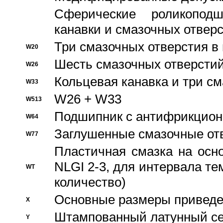
Сферические роликопод
канавки и смазочных отвер
Три смазочных отверстия в
W20
Шесть смазочных отверстий
W26
Кольцевая канавка и три с
W33
W26 + W33
W513
Подшипник с антифрикционн
W64
Заглушенные смазочные от
W77
Пластичная смазка на осн
NLGI 2-3, для интервала те
WT
количество)
Основные размеры приведен
X
Штампованный латунный се
Y