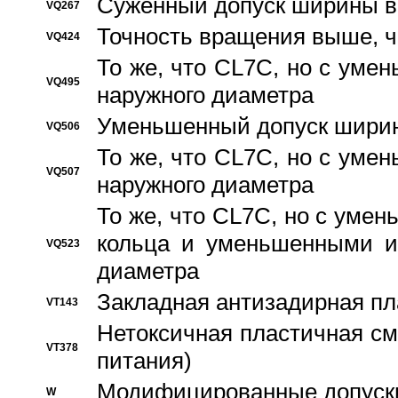
Суженный допуск ширины вн
VQ267
Точность вращения выше, 
VQ424
То же, что CL7C, но с ум
VQ495
наружного диаметра
Уменьшенный допуск ширин
VQ506
То же, что CL7C, но с ум
VQ507
наружного диаметра
То же, что CL7C, но с уме
кольца и уменьшенными и
VQ523
диаметра
Закладная антизадирная пл
VT143
Нетоксичная пластичная сма
VT378
питания)
Модифицированные допуски
W