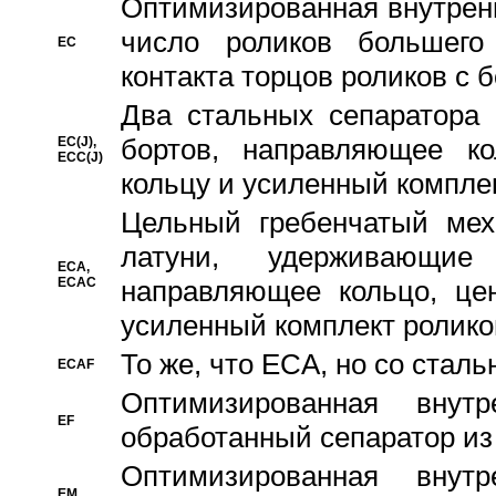
Oптимизированная внутренн
число роликов большего
EC
контакта торцов роликов с 
Два стальных сепаратора 
бортов, направляющее ко
EC(J),
ECC(J)
кольцу и усиленный компле
Цельный гребенчатый мех
латуни, удерживающи
ECA,
ECAC
направляющее кольцо, цен
усиленный комплект ролико
То же, что ECA, но со стал
ECAF
Оптимизированная внут
EF
обработанный сепаратор из
Оптимизированная внут
EM