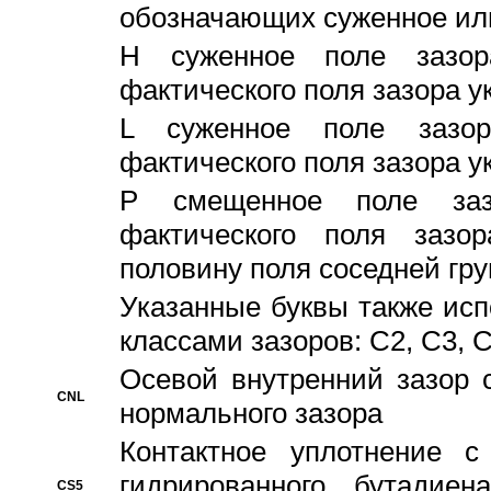
обозначающих суженное ил
H суженное поле зазора
фактического поля зазора у
L суженное поле зазор
фактического поля зазора у
P смещенное поле заз
фактического поля заз
половину поля соседней гр
Указанные буквы также ис
классами зазоров: С2, C3, 
Осевой внутренний зазор 
CNL
нормального зазора
Контактное уплотнение 
гидрированного бутадиен
CS5