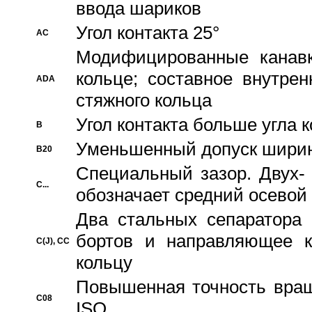
ввода шариков
Угол контакта 25°
AC
Модифицированные канавк
кольце; составное внутре
ADA
стяжного кольца
Угол контакта больше угла 
B
Уменьшенный допуск шири
B20
Специальный зазор. Двух-
C...
обозначает средний осевой
Два стальных сепаратора 
бортов и направляющее к
C(J), CC
кольцу
Повышенная точность враще
C08
ISO