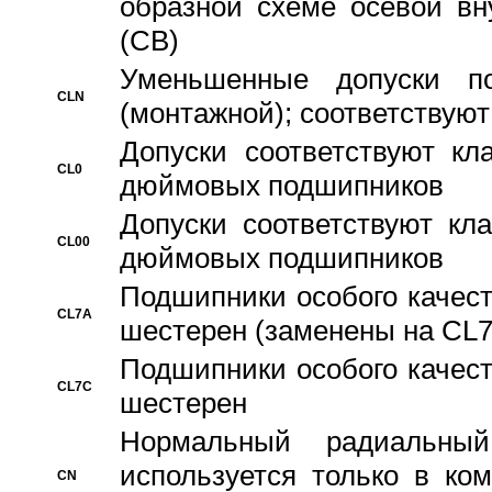
образной схеме осевой вн
(CB)
Уменьшенные допуски 
CLN
(монтажной); соответствуют
Допуски соответствуют кл
CL0
дюймовых подшипников
Допуски соответствуют кл
CL00
дюймовых подшипников
Подшипники особого качест
CL7A
шестерен (заменены на CL
Подшипники особого качест
CL7C
шестерен
Hормальный радиальный
используется только в ко
CN