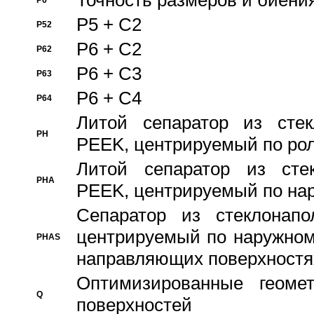
Точность размеров и биения
P6
P5 + C2
P52
P6 + C2
P62
P6 + C3
P63
P6 + C4
P64
Литой сепаратор из стек
PH
PEEK, центрируемый по ро
Литой сепаратор из стек
PHA
PEEK, центрируемый по на
Сепаратор из стеклонапо
центрируемый по наружном
PHAS
направляющих поверхностя
Оптимизированные геомет
Q
поверхностей