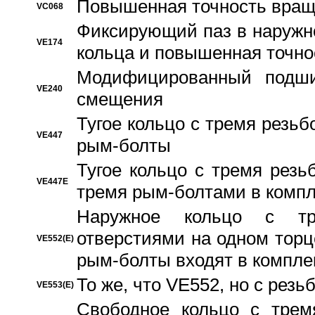
Повышенная точность вращ
VC068
Фиксирующий паз в наружн
VE174
кольца и повышенная точн
Модифицированный подши
VE240
смещения
Тугое кольцо с тремя резь
VE447
рым-болты
Тугое кольцо с тремя рез
VE447E
тремя рым-болтами в компл
Наружное кольцо с тр
отверстиями на одном торце
VE552(E)
рым-болты входят в компле
То же, что VE552, но с рез
VE553(E)
Свободное кольцо с трем