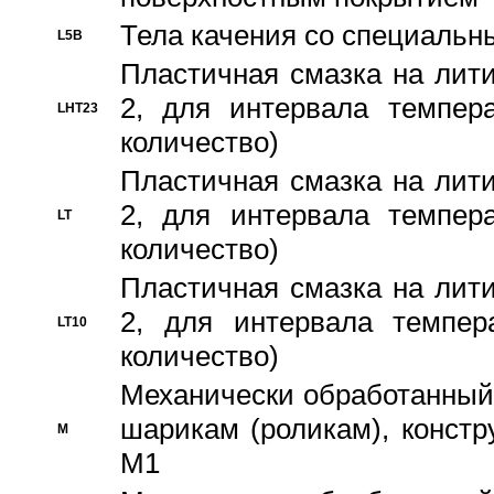
Тела качения со специаль
L5B
Пластичная смазка на лити
2, для интервала темпера
LHT23
количество)
Пластичная смазка на лити
2, для интервала темпера
LT
количество)
Пластичная смазка на лити
2, для интервала темпер
LT10
количество)
Механически обработанный 
шарикам (роликам), констр
M
M1