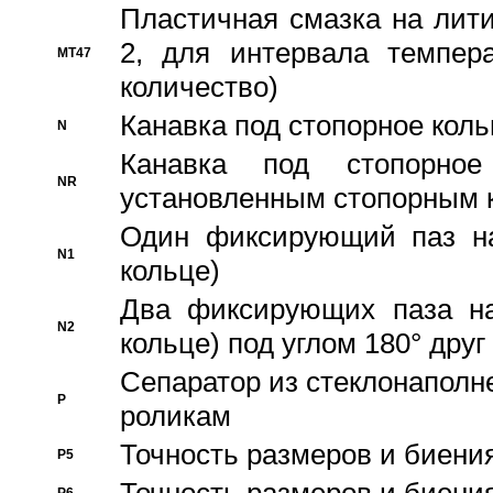
Пластичная смазка на лити
2, для интервала темпера
MT47
количество)
Канавка под стопорное кол
N
Канавка под стопорно
NR
установленным стопорным 
Один фиксирующий паз на
N1
кольце)
Два фиксирующих паза на
N2
кольце) под углом 180° друг 
Cепаратор из стеклонаполн
P
роликам
Точность размеров и биения
P5