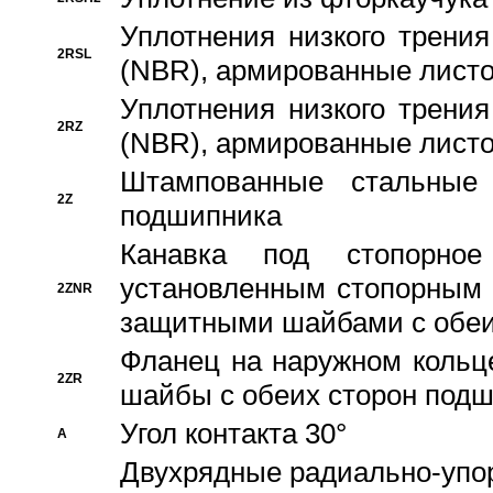
Уплотнения низкого трения
2RSL
(NBR), армированные листо
Уплотнения низкого трения
2RZ
(NBR), армированные листо
Штампованные стальные
2Z
подшипника
Канавка под стопорно
установленным стопорным
2ZNR
защитными шайбами с обеи
Фланец на наружном кольц
2ZR
шайбы с обеих сторон под
Угол контакта 30°
A
Двухрядные радиально-упо