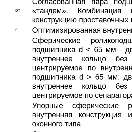
Согласованная пара под
«тандем». Комбинация
DT
конструкцию проставочных 
Оптимизированная внутрен
E
Сферические роликопод
подшипника d < 65 мм - дв
внутреннее кольцо без
центрируемое по внутренн
подшипника d > 65 мм: дв
внутреннее кольцо без
центрируемое по сепарато
Упорные сферические ро
внутренняя конструкция 
оконного типа