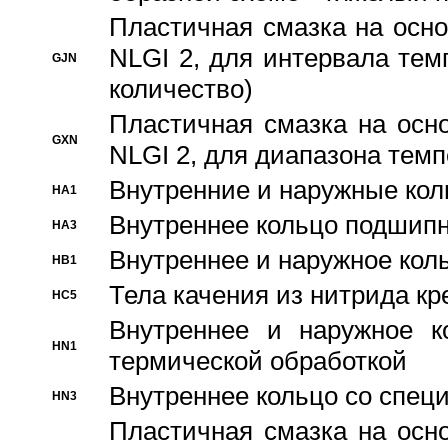
Пластичная смазка на осно
NLGI 2, для интервала темп
GJN
количество)
Пластичная смазка на осн
GXN
NLGI 2, для диапазона темп
Внутренние и наружные кол
HA1
Bнутреннее кольцо подшипн
HA3
Bнутреннее и наружное коль
HB1
Тела качения из нитрида к
HC5
Bнутреннее и наружное к
HN1
термической обработкой
Внутреннее кольцо со спец
HN3
Пластичная смазка на осн