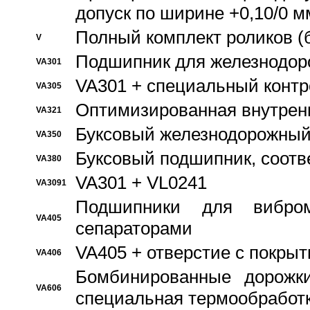
допуск по ширине +0,10/0 м
Полный комплект роликов (
V
Подшипник для железнодор
VA301
VA301 + специальный контр
VA305
Оптимизированная внутрен
VA321
Буксовый железнодорожный
VA350
Буксовый подшипник, соотв
VA380
VA301 + VL0241
VA3091
Подшипники для вибром
VA405
сепараторами
VA405 + отверстие с покры
VA406
Бомбинированные дорожк
VA606
специальная термообработ