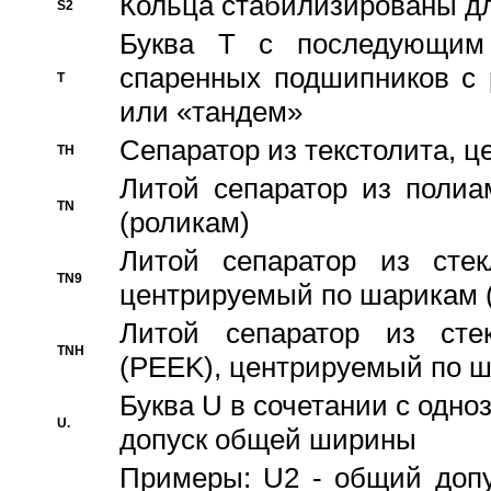
Кольца стабилизированы дл
S2
Буква T с последующим
спаренных подшипников с 
T
или «тандем»
Сепаратор из текстолита, 
TH
Литой сепаратор из полиа
TN
(роликам)
Литой сепаратор из стекл
TN9
центрируемый по шарикам 
Литой сепаратор из стек
TNH
(PEEK), центрируемый по 
Буква U в сочетании с одн
U.
допуск общей ширины
Примеры: U2 - общий допу