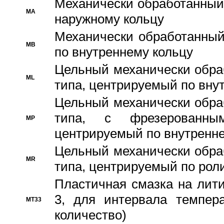
Механически обработанный
MA
наружному кольцу
Механически обработанный
MB
по внутреннему кольцу
Цельный механически обра
ML
типа, центрируемый по вну
Цельный механически обра
типа, с фрезерованны
MP
центрируемый по внутренне
Цельный механически обра
MR
типа, центрируемый по рол
Пластичная смазка на лити
3, для интервала темпера
MT33
количество)