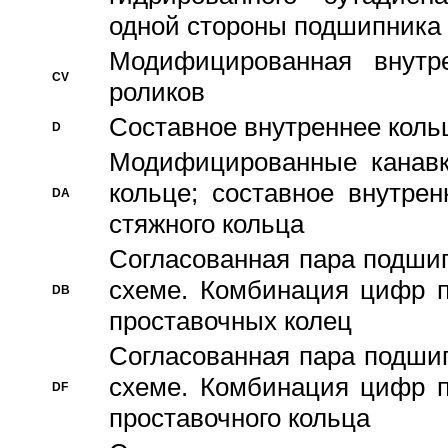
одной стороны подшипника
Модифицированная внутре
CV
роликов
Составное внутреннее кольц
D
Модифицированные канавк
кольце; составное внутре
DA
стяжного кольца
Согласованная пара подши
схеме. Комбинация цифр п
DB
проставочных колец
Согласованная пара подши
схеме. Комбинация цифр п
DF
проставочного кольца