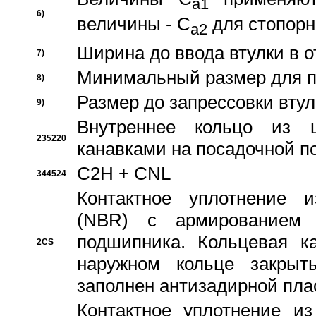
a1
6)
величины - C
для стопорн
a2
Ширина до ввода втулки в 
7)
Минимальный размер для п
8)
Размер до запрессовки втул
9)
Внутреннее кольцо из 
235220
канавками на посадочной п
C2H + CNL
344524
Контактное уплотнение и
(NBR) с армированием 
подшипника. Кольцевая к
2CS
наружном кольце закрыт
заполнен антизадирной пла
Контактное уплотнение и