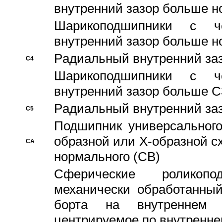
внутренний зазор больше н
Шарикоподшипники с че
внутренний зазор больше н
Pадиальный внутренний за
C4
Шарикоподшипники с че
внутренний зазор больше C
Pадиальный внутренний за
C5
Подшипник универсального
образной или Х-образной с
CA
нормального (CB)
Сферические роликопо
механически обработанный
борта на внутреннем 
центрируемое по внутренне