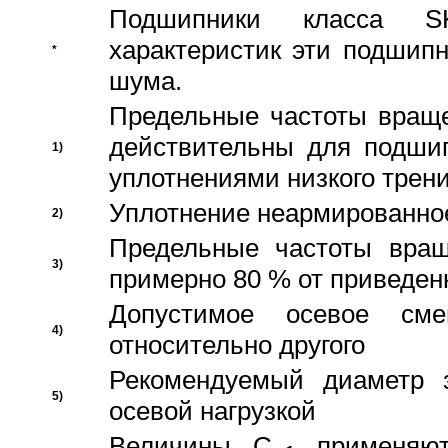
Подшипники класса S
характеристик эти подшип
*
шума.
Предельные частоты враще
действительны для подши
1)
уплотнениями низкого трени
Уплотнение неармированно
2)
Предельные частоты вращ
3)
примерно 80 % от приведен
Допустимое осевое сме
4)
относительно другого
Рекомендуемый диаметр 
5)
осевой нагрузкой
Величины C
применяют