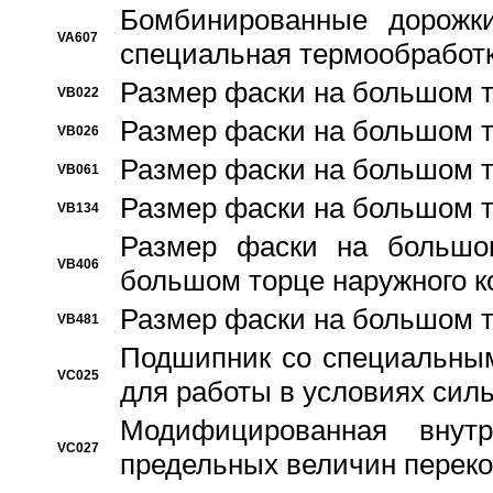
Бомбинированные дорожк
VA607
специальная термообработ
Размер фаски на большом т
VB022
Размер фаски на большом т
VB026
Размер фаски на большом т
VB061
Размер фаски на большом т
VB134
Размер фаски на большо
VB406
большом торце наружного к
Размер фаски на большом т
VB481
Подшипник со специальным
VC025
для работы в условиях сил
Модифицированная внут
VC027
предельных величин переко