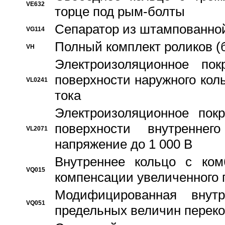
VE632
торце под рым-болты
Сепаратор из штампованной
VG114
Полный комплект роликов (
VH
Электроизоляционное по
поверхности наружного коль
VL0241
тока
Электроизоляционное пок
поверхности внутреннег
VL2071
напряжение до 1 000 В
Bнутреннее кольцо с ком
VQ015
компенсации увеличенного 
Модифицированная внут
VQ051
предельных величин переко