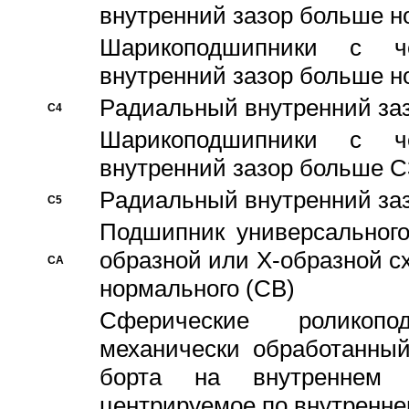
внутренний зазор больше н
Шарикоподшипники с че
внутренний зазор больше н
Pадиальный внутренний за
C4
Шарикоподшипники с че
внутренний зазор больше C
Pадиальный внутренний за
C5
Подшипник универсального
образной или Х-образной с
CA
нормального (CB)
Сферические роликопо
механически обработанный
борта на внутреннем 
центрируемое по внутренне