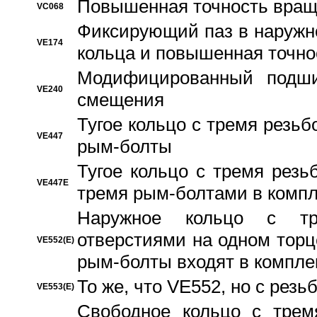
Повышенная точность вращ
VC068
Фиксирующий паз в наружн
VE174
кольца и повышенная точн
Модифицированный подши
VE240
смещения
Тугое кольцо с тремя резь
VE447
рым-болты
Тугое кольцо с тремя рез
VE447E
тремя рым-болтами в компл
Наружное кольцо с тр
отверстиями на одном торце
VE552(E)
рым-болты входят в компле
То же, что VE552, но с рез
VE553(E)
Свободное кольцо с трем