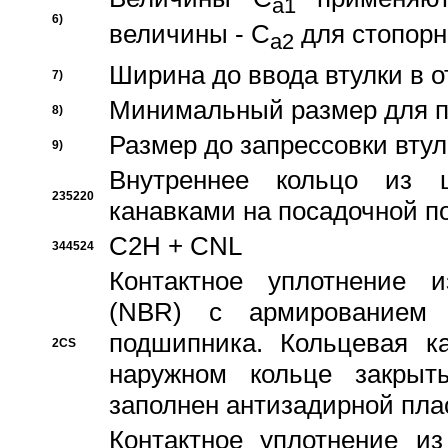
a1
6)
величины - C
для стопорн
a2
Ширина до ввода втулки в 
7)
Минимальный размер для п
8)
Размер до запрессовки втул
9)
Внутреннее кольцо из 
235220
канавками на посадочной п
C2H + CNL
344524
Контактное уплотнение и
(NBR) с армированием 
подшипника. Кольцевая к
2CS
наружном кольце закрыт
заполнен антизадирной пла
Контактное уплотнение и