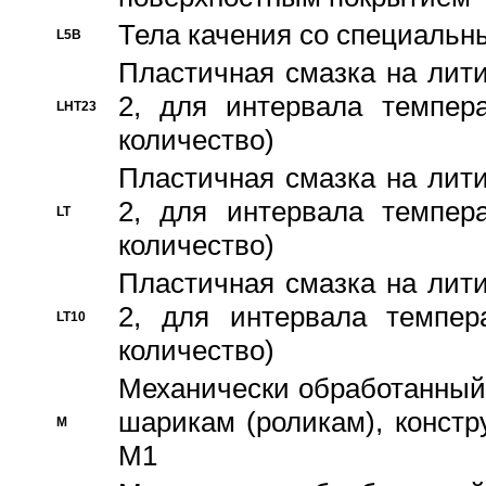
Тела качения со специаль
L5B
Пластичная смазка на лити
2, для интервала темпера
LHT23
количество)
Пластичная смазка на лити
2, для интервала темпера
LT
количество)
Пластичная смазка на лити
2, для интервала темпер
LT10
количество)
Механически обработанный 
шарикам (роликам), констр
M
M1