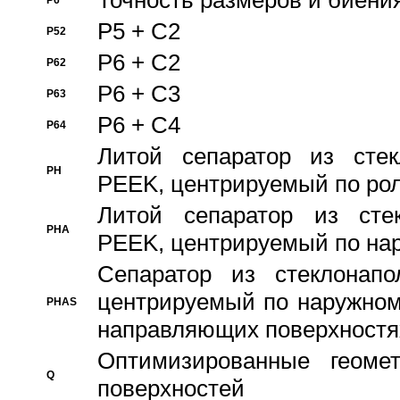
Точность размеров и биения
P6
P5 + C2
P52
P6 + C2
P62
P6 + C3
P63
P6 + C4
P64
Литой сепаратор из стек
PH
PEEK, центрируемый по ро
Литой сепаратор из стек
PHA
PEEK, центрируемый по на
Сепаратор из стеклонапо
центрируемый по наружном
PHAS
направляющих поверхностя
Оптимизированные геомет
Q
поверхностей