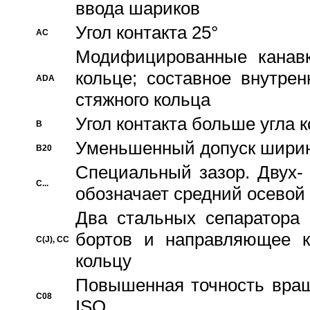
ввода шариков
Угол контакта 25°
AC
Модифицированные канавк
кольце; составное внутре
ADA
стяжного кольца
Угол контакта больше угла 
B
Уменьшенный допуск шири
B20
Специальный зазор. Двух-
C...
обозначает средний осевой
Два стальных сепаратора 
бортов и направляющее к
C(J), CC
кольцу
Повышенная точность враще
C08
ISO