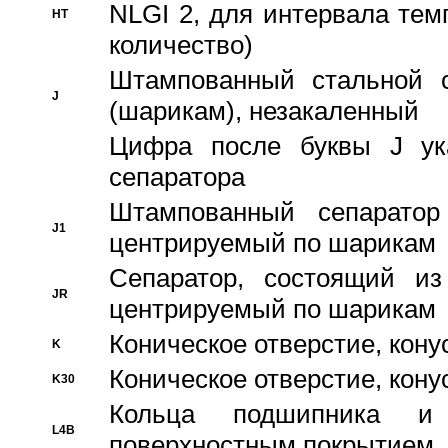
NLGI 2, для интервала темп
HT
количество)
Штампованный стальной с
J
(шарикам), незакаленный
Цифра после буквы J ука
сепаратора
Штампованный сепаратор
J1
центрируемый по шарикам
Сепаратор, состоящий из
JR
центрируемый по шарикам
Коническое отверстие, кону
K
Коническое отверстие, кону
K30
Кольца подшипника и
L4B
поверхностным покрытием