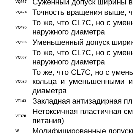
Суженный допуск ширины вн
VQ267
Точность вращения выше, 
VQ424
То же, что CL7C, но с ум
VQ495
наружного диаметра
Уменьшенный допуск ширин
VQ506
То же, что CL7C, но с ум
VQ507
наружного диаметра
То же, что CL7C, но с уме
кольца и уменьшенными и
VQ523
диаметра
Закладная антизадирная пл
VT143
Нетоксичная пластичная сма
VT378
питания)
Модифицированные допуски
W