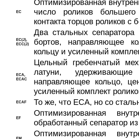
Oптимизированная внутренн
число роликов большего
EC
контакта торцов роликов с 
Два стальных сепаратора 
бортов, направляющее ко
EC(J),
ECC(J)
кольцу и усиленный компле
Цельный гребенчатый мех
латуни, удерживающи
ECA,
ECAC
направляющее кольцо, цен
усиленный комплект ролико
То же, что ECA, но со стал
ECAF
Оптимизированная внут
EF
обработанный сепаратор из
Оптимизированная внут
EM