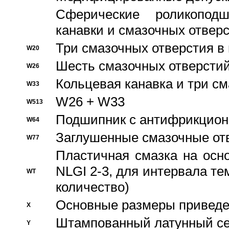
Сферические роликопод
канавки и смазочных отвер
Три смазочных отверстия в
W20
Шесть смазочных отверстий
W26
Кольцевая канавка и три с
W33
W26 + W33
W513
Подшипник с антифрикционн
W64
Заглушенные смазочные от
W77
Пластичная смазка на осн
NLGI 2-3, для интервала те
WT
количество)
Основные размеры приведен
X
Штампованный латунный се
Y