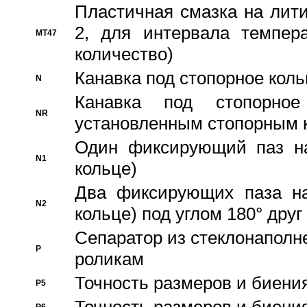
Пластичная смазка на лити
2, для интервала темпера
MT47
количество)
Канавка под стопорное кол
N
Канавка под стопорно
NR
установленным стопорным 
Один фиксирующий паз на
N1
кольце)
Два фиксирующих паза на
N2
кольце) под углом 180° друг 
Cепаратор из стеклонаполн
P
роликам
Точность размеров и биения
P5