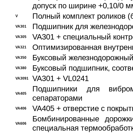
допуск по ширине +0,10/0 м
Полный комплект роликов (
V
Подшипник для железнодор
VA301
VA301 + специальный контр
VA305
Оптимизированная внутрен
VA321
Буксовый железнодорожный
VA350
Буксовый подшипник, соотв
VA380
VA301 + VL0241
VA3091
Подшипники для вибром
VA405
сепараторами
VA405 + отверстие с покры
VA406
Бомбинированные дорожк
VA606
специальная термообработ