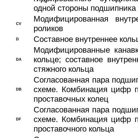
одной стороны подшипника
Модифицированная внутре
CV
роликов
Составное внутреннее кольц
D
Модифицированные канавк
кольце; составное внутре
DA
стяжного кольца
Согласованная пара подши
схеме. Комбинация цифр п
DB
проставочных колец
Согласованная пара подши
схеме. Комбинация цифр п
DF
проставочного кольца