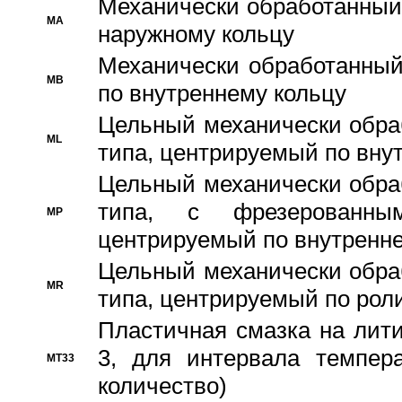
Механически обработанный
MA
наружному кольцу
Механически обработанный
MB
по внутреннему кольцу
Цельный механически обра
ML
типа, центрируемый по вну
Цельный механически обра
типа, с фрезерованны
MP
центрируемый по внутренне
Цельный механически обра
MR
типа, центрируемый по рол
Пластичная смазка на лити
3, для интервала темпера
MT33
количество)