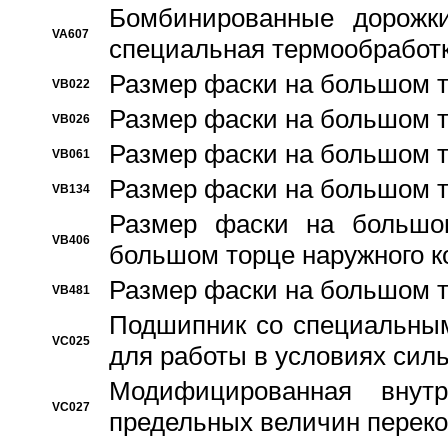
Бомбинированные дорожк
VA607
специальная термообработ
Размер фаски на большом т
VB022
Размер фаски на большом т
VB026
Размер фаски на большом т
VB061
Размер фаски на большом т
VB134
Размер фаски на большо
VB406
большом торце наружного к
Размер фаски на большом т
VB481
Подшипник со специальным
VC025
для работы в условиях сил
Модифицированная внут
VC027
предельных величин переко