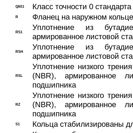
Класс точности 0 стандар
Q601
Фланец на наружном кольц
R
Уплотнение из бутадие
RS1
армированное листовой ста
Уплотнение из бутадие
RSH
армированное листовой ста
Уплотнение низкого трения
(NBR), армированное л
RSL
подшипника
Уплотнение низкого трения
(NBR), армированное л
RZ
подшипника
Кольца стабилизированы дл
S1