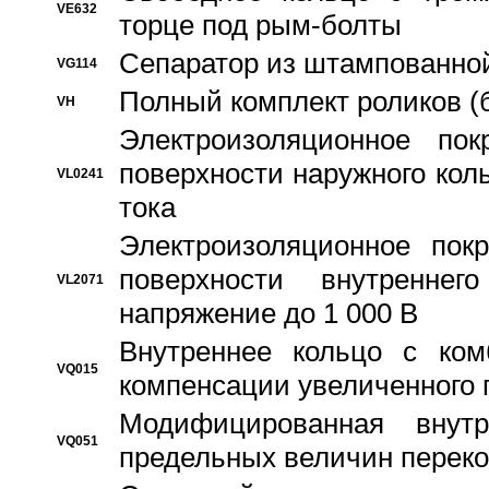
VE632
торце под рым-болты
Сепаратор из штампованной
VG114
Полный комплект роликов (
VH
Электроизоляционное по
поверхности наружного коль
VL0241
тока
Электроизоляционное пок
поверхности внутреннег
VL2071
напряжение до 1 000 В
Bнутреннее кольцо с ком
VQ015
компенсации увеличенного 
Модифицированная внут
VQ051
предельных величин переко