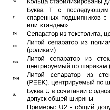
Кольца стабилизированы дл
S2
Буква T с последующим
спаренных подшипников с 
T
или «тандем»
Сепаратор из текстолита, 
TH
Литой сепаратор из полиа
TN
(роликам)
Литой сепаратор из стекл
TN9
центрируемый по шарикам 
Литой сепаратор из стек
TNH
(PEEK), центрируемый по 
Буква U в сочетании с одн
U.
допуск общей ширины
Примеры: U2 - общий допу