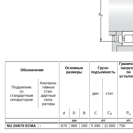
Гранич
Основные
Грузо-
нагруз
Обозначение
размеры
подъемность
по
устало
Альтерна-
Подшипник
тивные
со
стан-
дин.
стат.
стандартным
дартные
сепаратором
сепа-
раторы
C
P
d
D
B
C
0
u
-
мм
кН
кН
NU 20/670 ECMA
-
670
980
180
5 390
11 000
750