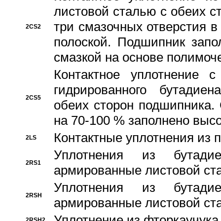
листовой сталью с обеих с
три смазочных отверстия в
2CS2
полоской. Подшипник запо
смазкой на основе полимо
Контактное уплотнение 
гидрированного бутадиен
2CS5
обеих сторон подшипника.
на 70-100 % заполнено выс
Контактные уплотнения из 
2LS
Уплотнения из бутадие
2RS1
армированные листовой ста
Уплотнения из бутадие
2RSH
армированные листовой ста
Уплотнение из фторкаучука
2RSH2