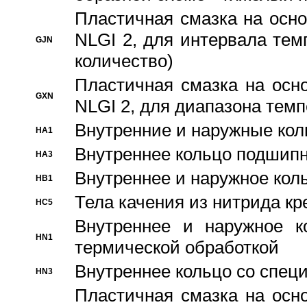
Пластичная смазка на осно
NLGI 2, для интервала темп
GJN
количество)
Пластичная смазка на осн
GXN
NLGI 2, для диапазона темп
Внутренние и наружные кол
HA1
Bнутреннее кольцо подшипн
HA3
Bнутреннее и наружное коль
HB1
Тела качения из нитрида к
HC5
Bнутреннее и наружное к
HN1
термической обработкой
Внутреннее кольцо со спец
HN3
Пластичная смазка на осн