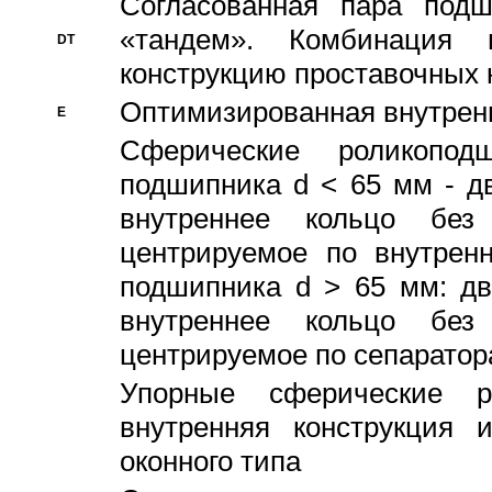
Согласованная пара под
«тандем». Комбинация
DT
конструкцию проставочных 
Оптимизированная внутрен
E
Сферические роликопод
подшипника d < 65 мм - дв
внутреннее кольцо без
центрируемое по внутренн
подшипника d > 65 мм: дв
внутреннее кольцо без
центрируемое по сепарато
Упорные сферические ро
внутренняя конструкция 
оконного типа