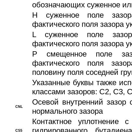
обозначающих суженное ил
H суженное поле зазора
фактического поля зазора у
L суженное поле зазор
фактического поля зазора у
P смещенное поле заз
фактического поля заз
половину поля соседней гр
Указанные буквы также ис
классами зазоров: С2, C3, 
Осевой внутренний зазор 
CNL
нормального зазора
Контактное уплотнение 
гидрированного бутадиен
CS5