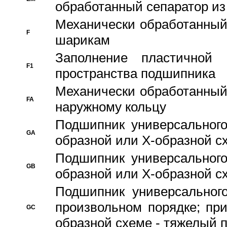
обработанный сепаратор из
Механически обработанный
F
шарикам
Заполнение пластичной
F1
пространства подшипника
Механически обработанный
FA
наружному кольцу
Подшипник универсального
GA
образной или Х-образной сх
Подшипник универсального
GB
образной или Х-образной с
Подшипник универсального
произвольном порядке; пр
GC
образной схеме - тяжелый 