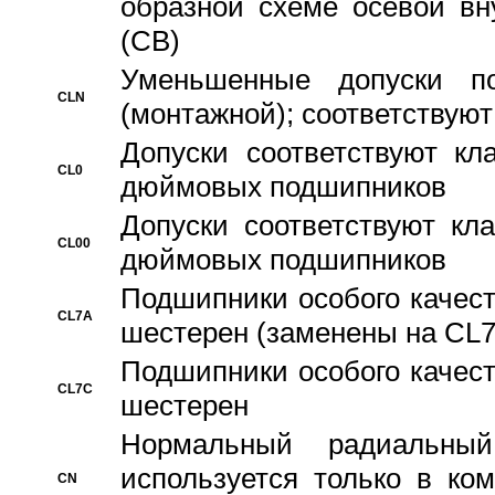
образной схеме осевой вн
(CB)
Уменьшенные допуски 
CLN
(монтажной); соответствуют
Допуски соответствуют кл
CL0
дюймовых подшипников
Допуски соответствуют кл
CL00
дюймовых подшипников
Подшипники особого качест
CL7A
шестерен (заменены на CL
Подшипники особого качест
CL7C
шестерен
Hормальный радиальный
используется только в ко
CN