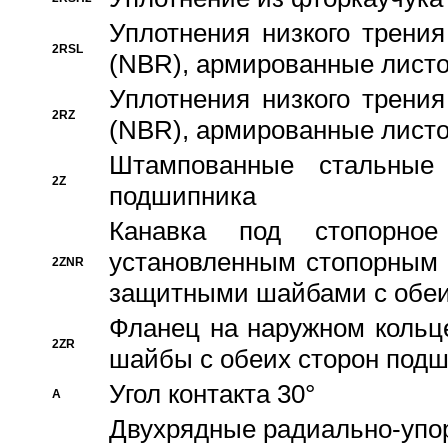
Уплотнения низкого трения
2RSL
(NBR), армированные листо
Уплотнения низкого трения
2RZ
(NBR), армированные листо
Штампованные стальные
2Z
подшипника
Канавка под стопорно
установленным стопорным
2ZNR
защитными шайбами с обеи
Фланец на наружном кольц
2ZR
шайбы с обеих сторон под
Угол контакта 30°
A
Двухрядные радиально-упо