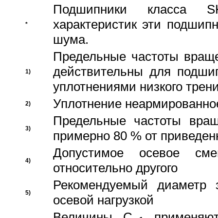
Подшипники класса S
характеристик эти подшип
*
шума.
Предельные частоты враще
действительны для подши
1)
уплотнениями низкого трени
Уплотнение неармированно
2)
Предельные частоты вращ
3)
примерно 80 % от приведен
Допустимое осевое сме
4)
относительно другого
Рекомендуемый диаметр 
5)
осевой нагрузкой
Величины C
применяют