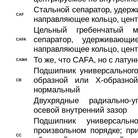
Стальной сепаратор, удерж
CAF
направляющее кольцо, цент
Цельный гребенчатый м
сепаратор, удерживающ
CAFA
направляющее кольцо, цент
То же, что CAFA, но с лату
CAMA
Подшипник универсального
образной или Х-образно
CB
нормальный
Двухрядные радиально-
осевой внутренний зазор
Подшипник универсальн
произвольном порядке; пр
CC