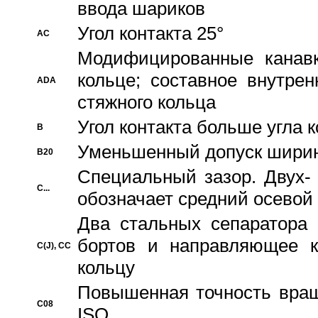
ввода шариков
Угол контакта 25°
AC
Модифицированные канавк
кольце; составное внутре
ADA
стяжного кольца
Угол контакта больше угла 
B
Уменьшенный допуск шири
B20
Специальный зазор. Двух-
C...
обозначает средний осевой
Два стальных сепаратора 
бортов и направляющее к
C(J), CC
кольцу
Повышенная точность враще
C08
ISO