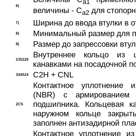
a1
6)
величины - C
для стопорн
a2
Ширина до ввода втулки в 
7)
Минимальный размер для п
8)
Размер до запрессовки втул
9)
Внутреннее кольцо из 
235220
канавками на посадочной п
C2H + CNL
344524
Контактное уплотнение и
(NBR) с армированием 
подшипника. Кольцевая к
2CS
наружном кольце закрыт
заполнен антизадирной пла
Контактное уплотнение и