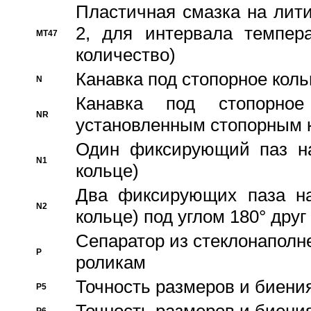
Пластичная смазка на лити
2, для интервала темпера
MT47
количество)
Канавка под стопорное кол
N
Канавка под стопорно
NR
установленным стопорным 
Один фиксирующий паз на
N1
кольце)
Два фиксирующих паза на
N2
кольце) под углом 180° друг 
Cепаратор из стеклонаполн
P
роликам
Точность размеров и биения
P5