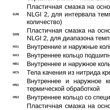
Пластичная смазка на осно
NLGI 2, для интервала темп
GJN
количество)
Пластичная смазка на осн
GXN
NLGI 2, для диапазона темп
Внутренние и наружные кол
HA1
Bнутреннее кольцо подшипн
HA3
Bнутреннее и наружное коль
HB1
Тела качения из нитрида к
HC5
Bнутреннее и наружное к
HN1
термической обработкой
Внутреннее кольцо со спец
HN3
Пластичная смазка на осн