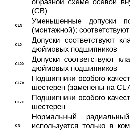
образной схеме осевой вн
(CB)
Уменьшенные допуски 
CLN
(монтажной); соответствуют
Допуски соответствуют кл
CL0
дюймовых подшипников
Допуски соответствуют кл
CL00
дюймовых подшипников
Подшипники особого качест
CL7A
шестерен (заменены на CL
Подшипники особого качест
CL7C
шестерен
Hормальный радиальный
используется только в ко
CN