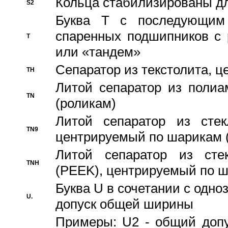
Кольца стабилизированы дл
S2
Буква T с последующим
спаренных подшипников с 
T
или «тандем»
Сепаратор из текстолита, 
TH
Литой сепаратор из полиа
TN
(роликам)
Литой сепаратор из стекл
TN9
центрируемый по шарикам 
Литой сепаратор из стек
TNH
(PEEK), центрируемый по 
Буква U в сочетании с одн
U.
допуск общей ширины
Примеры: U2 - общий допу