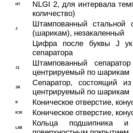
NLGI 2, для интервала темп
HT
количество)
Штампованный стальной с
J
(шарикам), незакаленный
Цифра после буквы J ука
сепаратора
Штампованный сепаратор
J1
центрируемый по шарикам
Сепаратор, состоящий из
JR
центрируемый по шарикам
Коническое отверстие, кону
K
Коническое отверстие, кону
K30
Кольца подшипника и
L4B
поверхностным покрытием