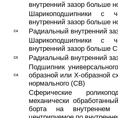
внутренний зазор больше н
Шарикоподшипники с че
внутренний зазор больше н
Pадиальный внутренний за
C4
Шарикоподшипники с че
внутренний зазор больше C
Pадиальный внутренний за
C5
Подшипник универсального
образной или Х-образной с
CA
нормального (CB)
Сферические роликопо
механически обработанный
борта на внутреннем 
центрируемое по внутренне