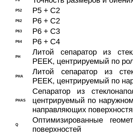
Точность размеров и биения
P6
P5 + C2
P52
P6 + C2
P62
P6 + C3
P63
P6 + C4
P64
Литой сепаратор из стек
PH
PEEK, центрируемый по ро
Литой сепаратор из стек
PHA
PEEK, центрируемый по на
Сепаратор из стеклонапо
центрируемый по наружном
PHAS
направляющих поверхностя
Оптимизированные геомет
Q
поверхностей