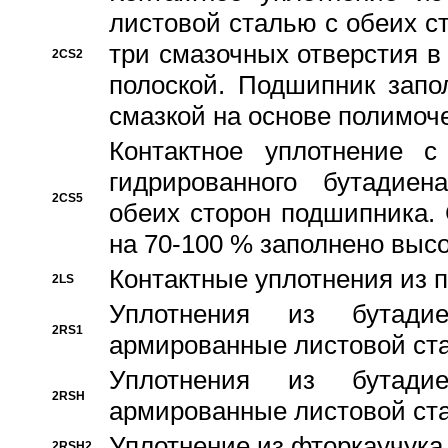
листовой сталью с обеих с
три смазочных отверстия в
2CS2
полоской. Подшипник запо
смазкой на основе полимо
Контактное уплотнение 
гидрированного бутадиен
2CS5
обеих сторон подшипника.
на 70-100 % заполнено выс
Контактные уплотнения из 
2LS
Уплотнения из бутадие
2RS1
армированные листовой ста
Уплотнения из бутадие
2RSH
армированные листовой ста
Уплотнение из фторкаучука
2RSH2