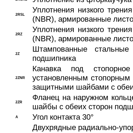
Уплотнения низкого трения
2RSL
(NBR), армированные листо
Уплотнения низкого трения
2RZ
(NBR), армированные листо
Штампованные стальные
2Z
подшипника
Канавка под стопорно
установленным стопорным
2ZNR
защитными шайбами с обеи
Фланец на наружном кольц
2ZR
шайбы с обеих сторон под
Угол контакта 30°
A
Двухрядные радиально-упо