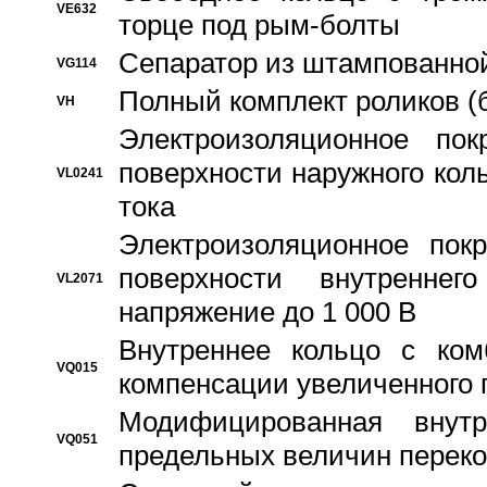
VE632
торце под рым-болты
Сепаратор из штампованной
VG114
Полный комплект роликов (
VH
Электроизоляционное по
поверхности наружного коль
VL0241
тока
Электроизоляционное пок
поверхности внутреннег
VL2071
напряжение до 1 000 В
Bнутреннее кольцо с ком
VQ015
компенсации увеличенного 
Модифицированная внут
VQ051
предельных величин переко