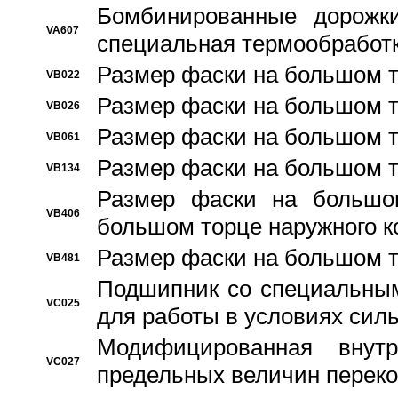
Бомбинированные дорожк
VA607
специальная термообработ
Размер фаски на большом т
VB022
Размер фаски на большом т
VB026
Размер фаски на большом т
VB061
Размер фаски на большом т
VB134
Размер фаски на большо
VB406
большом торце наружного к
Размер фаски на большом т
VB481
Подшипник со специальным
VC025
для работы в условиях сил
Модифицированная внут
VC027
предельных величин переко