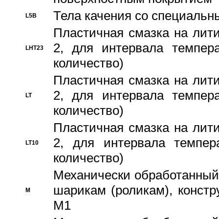
Тела качения со специаль
L5B
Пластичная смазка на лити
2, для интервала темпера
LHT23
количество)
Пластичная смазка на лити
2, для интервала темпера
LT
количество)
Пластичная смазка на лити
2, для интервала темпер
LT10
количество)
Механически обработанный 
шарикам (роликам), констр
M
M1