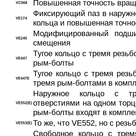
Повышенная точность вращ
VC068
Фиксирующий паз в наружн
VE174
кольца и повышенная точн
Модифицированный подши
VE240
смещения
Тугое кольцо с тремя резь
VE447
рым-болты
Тугое кольцо с тремя рез
VE447E
тремя рым-болтами в компл
Наружное кольцо с тр
отверстиями на одном торце
VE552(E)
рым-болты входят в компле
То же, что VE552, но с рез
VE553(E)
Свободное кольцо с трем