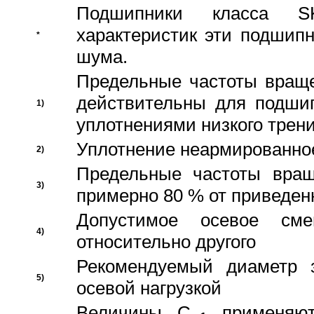
Подшипники класса S
характеристик эти подшип
*
шума.
Предельные частоты враще
действительны для подши
1)
уплотнениями низкого трени
Уплотнение неармированно
2)
Предельные частоты вращ
3)
примерно 80 % от приведен
Допустимое осевое сме
4)
относительно другого
Рекомендуемый диаметр 
5)
осевой нагрузкой
Величины C
применяют