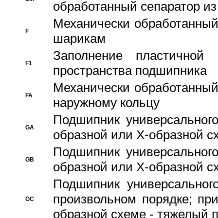
обработанный сепаратор из
Механически обработанный
F
шарикам
Заполнение пластичной
F1
пространства подшипника
Механически обработанный
FA
наружному кольцу
Подшипник универсального
GA
образной или Х-образной сх
Подшипник универсального
GB
образной или Х-образной с
Подшипник универсального
произвольном порядке; пр
GC
образной схеме - тяжелый 