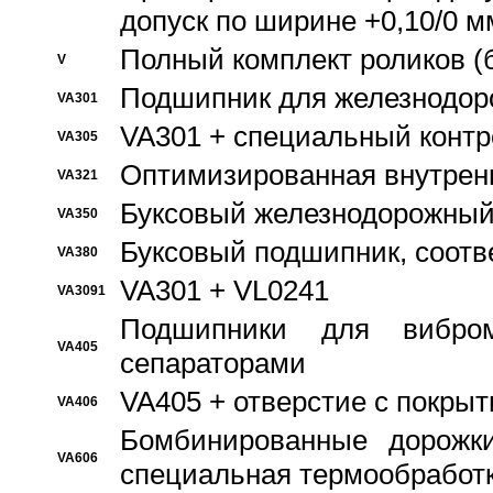
допуск по ширине +0,10/0 м
Полный комплект роликов (
V
Подшипник для железнодор
VA301
VA301 + специальный контр
VA305
Оптимизированная внутрен
VA321
Буксовый железнодорожный
VA350
Буксовый подшипник, соотв
VA380
VA301 + VL0241
VA3091
Подшипники для вибром
VA405
сепараторами
VA405 + отверстие с покры
VA406
Бомбинированные дорожк
VA606
специальная термообработ