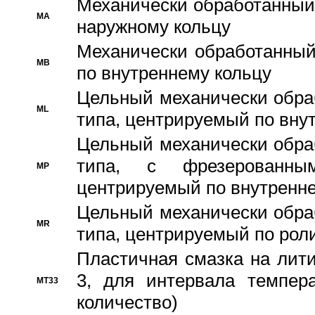
Механически обработанный
MA
наружному кольцу
Механически обработанный
MB
по внутреннему кольцу
Цельный механически обра
ML
типа, центрируемый по вну
Цельный механически обра
типа, с фрезерованны
MP
центрируемый по внутренне
Цельный механически обра
MR
типа, центрируемый по рол
Пластичная смазка на лити
3, для интервала темпера
MT33
количество)