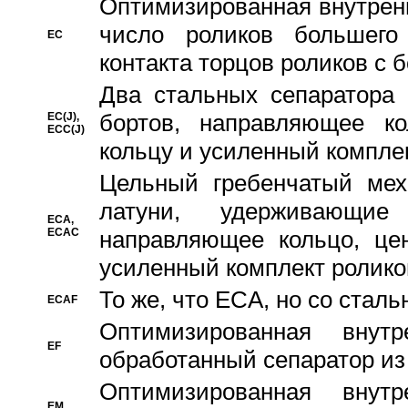
Oптимизированная внутренн
число роликов большего
EC
контакта торцов роликов с 
Два стальных сепаратора 
бортов, направляющее ко
EC(J),
ECC(J)
кольцу и усиленный компле
Цельный гребенчатый мех
латуни, удерживающи
ECA,
ECAC
направляющее кольцо, цен
усиленный комплект ролико
То же, что ECA, но со стал
ECAF
Оптимизированная внут
EF
обработанный сепаратор из
Оптимизированная внут
EM