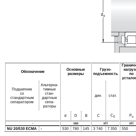
Гранич
Основные
Грузо-
нагруз
Обозначение
размеры
подъемность
по
устало
Альтерна-
Подшипник
тивные
со
стан-
дин.
стат.
стандартным
дартные
сепаратором
сепа-
раторы
C
P
d
D
B
C
0
u
-
мм
кН
кН
NU 20/530 ECMA
-
530
780
145
3 740
7 350
550