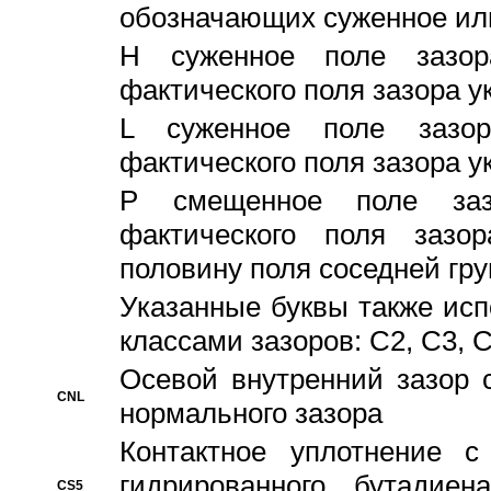
обозначающих суженное ил
H суженное поле зазора
фактического поля зазора у
L суженное поле зазор
фактического поля зазора у
P смещенное поле заз
фактического поля заз
половину поля соседней гр
Указанные буквы также ис
классами зазоров: С2, C3, 
Осевой внутренний зазор 
CNL
нормального зазора
Контактное уплотнение 
гидрированного бутадиен
CS5