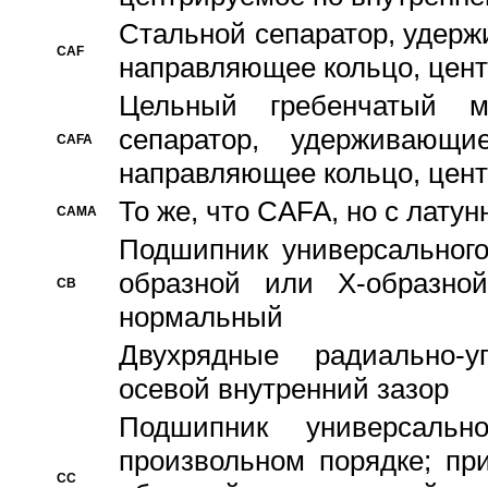
Стальной сепаратор, удерж
CAF
направляющее кольцо, цент
Цельный гребенчатый м
сепаратор, удерживающ
CAFA
направляющее кольцо, цент
То же, что CAFA, но с лату
CAMA
Подшипник универсального
образной или Х-образно
CB
нормальный
Двухрядные радиально-
осевой внутренний зазор
Подшипник универсальн
произвольном порядке; пр
CC