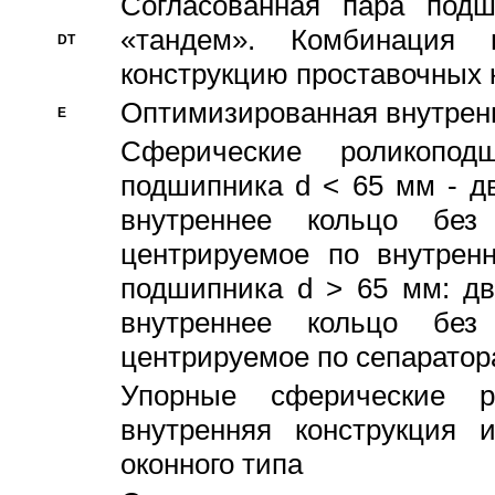
Согласованная пара под
«тандем». Комбинация
DT
конструкцию проставочных 
Оптимизированная внутрен
E
Сферические роликопод
подшипника d < 65 мм - дв
внутреннее кольцо без
центрируемое по внутренн
подшипника d > 65 мм: дв
внутреннее кольцо без
центрируемое по сепарато
Упорные сферические ро
внутренняя конструкция 
оконного типа