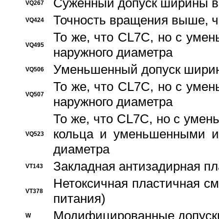
Суженный допуск ширины вн
VQ267
Точность вращения выше, 
VQ424
То же, что CL7C, но с ум
VQ495
наружного диаметра
Уменьшенный допуск ширин
VQ506
То же, что CL7C, но с ум
VQ507
наружного диаметра
То же, что CL7C, но с уме
кольца и уменьшенными и
VQ523
диаметра
Закладная антизадирная пл
VT143
Нетоксичная пластичная сма
VT378
питания)
Модифицированные допуски
W