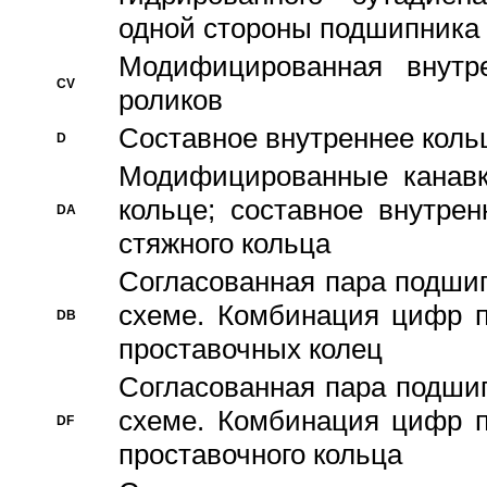
одной стороны подшипника
Модифицированная внутре
CV
роликов
Составное внутреннее кольц
D
Модифицированные канавк
кольце; составное внутре
DA
стяжного кольца
Согласованная пара подши
схеме. Комбинация цифр п
DB
проставочных колец
Согласованная пара подши
схеме. Комбинация цифр п
DF
проставочного кольца