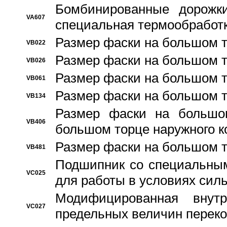
Бомбинированные дорожк
VA607
специальная термообработ
Размер фаски на большом т
VB022
Размер фаски на большом т
VB026
Размер фаски на большом т
VB061
Размер фаски на большом т
VB134
Размер фаски на большо
VB406
большом торце наружного к
Размер фаски на большом т
VB481
Подшипник со специальным
VC025
для работы в условиях сил
Модифицированная внут
VC027
предельных величин переко