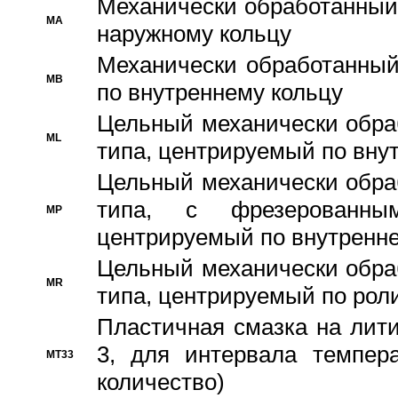
Механически обработанный
MA
наружному кольцу
Механически обработанный
MB
по внутреннему кольцу
Цельный механически обра
ML
типа, центрируемый по вну
Цельный механически обра
типа, с фрезерованны
MP
центрируемый по внутренне
Цельный механически обра
MR
типа, центрируемый по рол
Пластичная смазка на лити
3, для интервала темпера
MT33
количество)