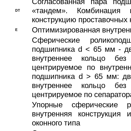
Согласованная пара под
«тандем». Комбинация
DT
конструкцию проставочных 
Оптимизированная внутрен
E
Сферические роликопод
подшипника d < 65 мм - дв
внутреннее кольцо без
центрируемое по внутренн
подшипника d > 65 мм: дв
внутреннее кольцо без
центрируемое по сепарато
Упорные сферические ро
внутренняя конструкция 
оконного типа