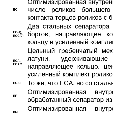
Oптимизированная внутренн
число роликов большего
EC
контакта торцов роликов с 
Два стальных сепаратора 
бортов, направляющее ко
EC(J),
ECC(J)
кольцу и усиленный компле
Цельный гребенчатый мех
латуни, удерживающи
ECA,
ECAC
направляющее кольцо, цен
усиленный комплект ролико
То же, что ECA, но со стал
ECAF
Оптимизированная внут
EF
обработанный сепаратор из
Оптимизированная внут
EM