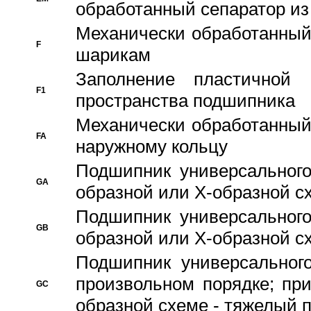
обработанный сепаратор из
Механически обработанный
F
шарикам
Заполнение пластичной
F1
пространства подшипника
Механически обработанный
FA
наружному кольцу
Подшипник универсального
GA
образной или Х-образной сх
Подшипник универсального
GB
образной или Х-образной с
Подшипник универсального
произвольном порядке; пр
GC
образной схеме - тяжелый 