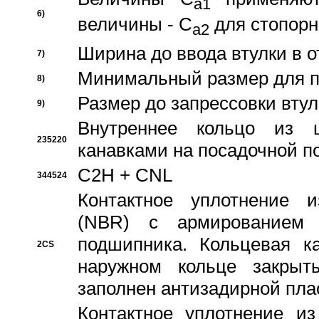
a1
6)
величины - C
для стопорн
a2
Ширина до ввода втулки в 
7)
Минимальный размер для п
8)
Размер до запрессовки втул
9)
Внутреннее кольцо из 
235220
канавками на посадочной п
C2H + CNL
344524
Контактное уплотнение и
(NBR) с армированием 
подшипника. Кольцевая к
2CS
наружном кольце закрыт
заполнен антизадирной пла
Контактное уплотнение и