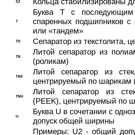
Кольца стабилизированы дл
S2
Буква T с последующим
спаренных подшипников с 
T
или «тандем»
Сепаратор из текстолита, 
TH
Литой сепаратор из полиа
TN
(роликам)
Литой сепаратор из стекл
TN9
центрируемый по шарикам 
Литой сепаратор из стек
TNH
(PEEK), центрируемый по 
Буква U в сочетании с одн
U.
допуск общей ширины
Примеры: U2 - общий допу