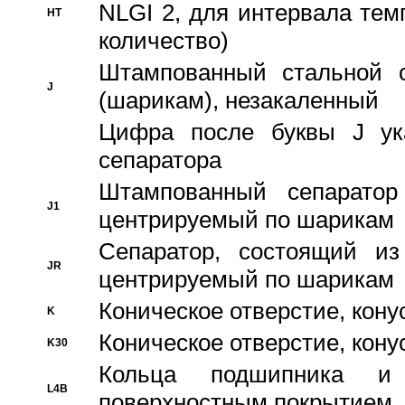
NLGI 2, для интервала темп
HT
количество)
Штампованный стальной с
J
(шарикам), незакаленный
Цифра после буквы J ука
сепаратора
Штампованный сепаратор
J1
центрируемый по шарикам
Сепаратор, состоящий из
JR
центрируемый по шарикам
Коническое отверстие, кону
K
Коническое отверстие, кону
K30
Кольца подшипника и
L4B
поверхностным покрытием