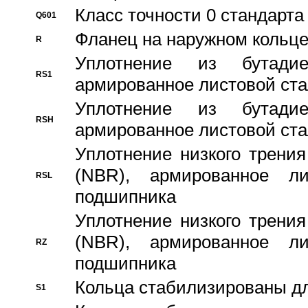
Класс точности 0 стандар
Q601
Фланец на наружном кольц
R
Уплотнение из бутадие
RS1
армированное листовой ста
Уплотнение из бутадие
RSH
армированное листовой ста
Уплотнение низкого трения
(NBR), армированное л
RSL
подшипника
Уплотнение низкого трения
(NBR), армированное л
RZ
подшипника
Кольца стабилизированы дл
S1