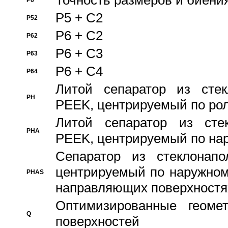
Точность размеров и биения
P6
P5 + C2
P52
P6 + C2
P62
P6 + C3
P63
P6 + C4
P64
Литой сепаратор из стек
PH
PEEK, центрируемый по ро
Литой сепаратор из стек
PHA
PEEK, центрируемый по на
Сепаратор из стеклонапо
центрируемый по наружном
PHAS
направляющих поверхностя
Оптимизированные геомет
Q
поверхностей