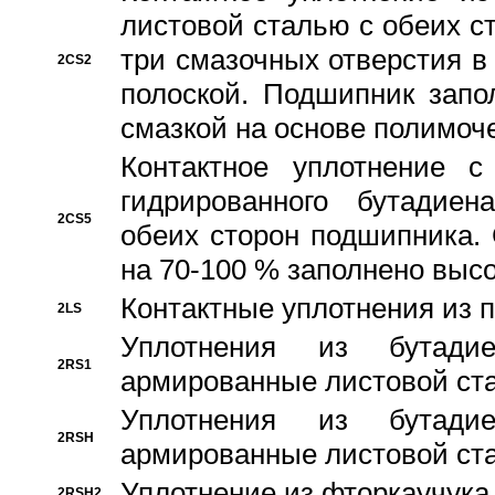
листовой сталью с обеих с
три смазочных отверстия в
2CS2
полоской. Подшипник запо
смазкой на основе полимо
Контактное уплотнение 
гидрированного бутадиен
2CS5
обеих сторон подшипника.
на 70-100 % заполнено выс
Контактные уплотнения из 
2LS
Уплотнения из бутадие
2RS1
армированные листовой ста
Уплотнения из бутадие
2RSH
армированные листовой ста
Уплотнение из фторкаучука
2RSH2