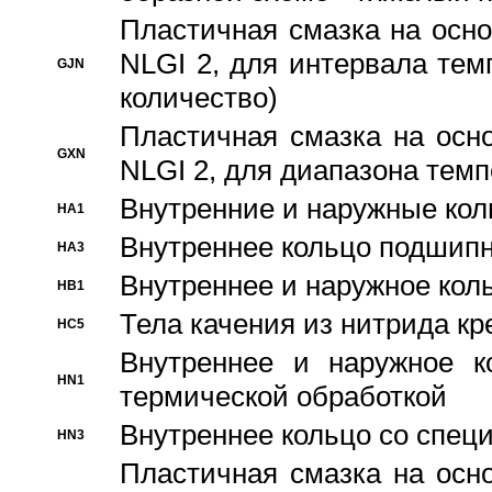
Пластичная смазка на осно
NLGI 2, для интервала темп
GJN
количество)
Пластичная смазка на осн
GXN
NLGI 2, для диапазона темп
Внутренние и наружные кол
HA1
Bнутреннее кольцо подшипн
HA3
Bнутреннее и наружное коль
HB1
Тела качения из нитрида к
HC5
Bнутреннее и наружное к
HN1
термической обработкой
Внутреннее кольцо со спец
HN3
Пластичная смазка на осн