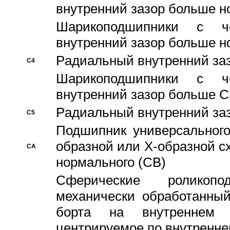
внутренний зазор больше н
Шарикоподшипники с че
внутренний зазор больше н
Pадиальный внутренний за
C4
Шарикоподшипники с че
внутренний зазор больше C
Pадиальный внутренний за
C5
Подшипник универсального
образной или Х-образной с
CA
нормального (CB)
Сферические роликопо
механически обработанный
борта на внутреннем 
центрируемое по внутренне