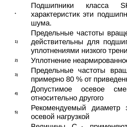
Подшипники класса S
характеристик эти подшип
*
шума.
Предельные частоты враще
действительны для подши
1)
уплотнениями низкого трени
Уплотнение неармированно
2)
Предельные частоты вращ
3)
примерно 80 % от приведен
Допустимое осевое сме
4)
относительно другого
Рекомендуемый диаметр 
5)
осевой нагрузкой
Величины C
применяют