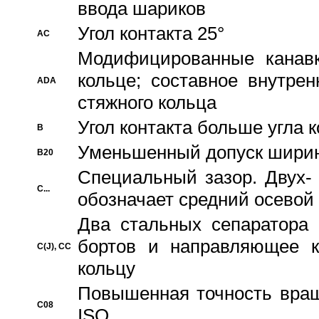
ввода шариков
Угол контакта 25°
AC
Модифицированные канавк
кольце; составное внутре
ADA
стяжного кольца
Угол контакта больше угла 
B
Уменьшенный допуск шири
B20
Специальный зазор. Двух-
C...
обозначает средний осевой
Два стальных сепаратора 
бортов и направляющее к
C(J), CC
кольцу
Повышенная точность враще
C08
ISO