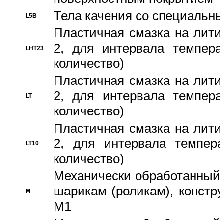
Тела качения со специаль
L5B
Пластичная смазка на лити
2, для интервала темпера
LHT23
количество)
Пластичная смазка на лити
2, для интервала темпера
LT
количество)
Пластичная смазка на лити
2, для интервала темпер
LT10
количество)
Механически обработанный 
шарикам (роликам), констр
M
M1