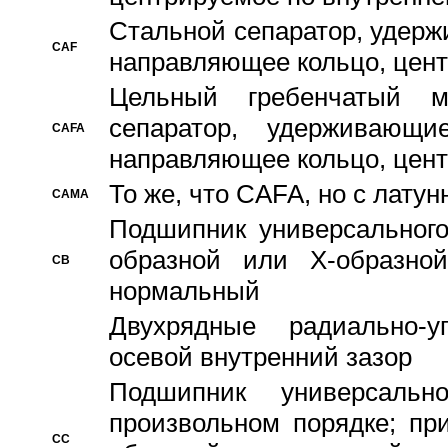
Стальной сепаратор, удерж
CAF
направляющее кольцо, цент
Цельный гребенчатый м
сепаратор, удерживающ
CAFA
направляющее кольцо, цент
То же, что CAFA, но с лату
CAMA
Подшипник универсального
образной или Х-образно
CB
нормальный
Двухрядные радиально-
осевой внутренний зазор
Подшипник универсальн
произвольном порядке; пр
CC