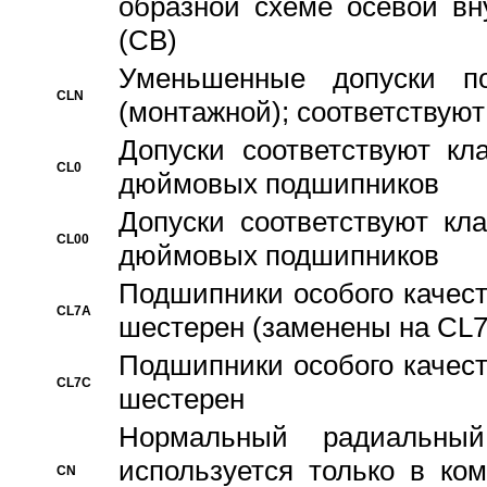
образной схеме осевой вн
(CB)
Уменьшенные допуски 
CLN
(монтажной); соответствуют
Допуски соответствуют кл
CL0
дюймовых подшипников
Допуски соответствуют кл
CL00
дюймовых подшипников
Подшипники особого качест
CL7A
шестерен (заменены на CL
Подшипники особого качест
CL7C
шестерен
Hормальный радиальный
используется только в ко
CN