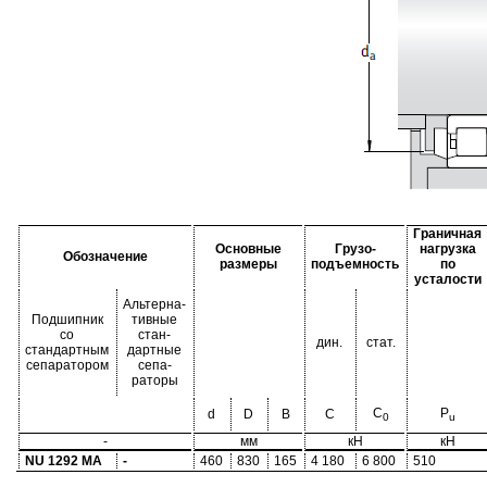
Граничная
Основные
Грузо-
нагрузка
Обозначение
размеры
подъемность
по
усталости
Альтерна-
Подшипник
тивные
со
стан-
дин.
стат.
стандартным
дартные
сепаратором
сепа-
раторы
C
P
d
D
B
C
0
u
-
мм
кН
кН
NU 1292 MA
-
460
830
165
4 180
6 800
510