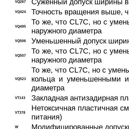
Суженный допуск ширины вн
VQ267
Точность вращения выше, 
VQ424
То же, что CL7C, но с ум
VQ495
наружного диаметра
Уменьшенный допуск ширин
VQ506
То же, что CL7C, но с ум
VQ507
наружного диаметра
То же, что CL7C, но с уме
кольца и уменьшенными и
VQ523
диаметра
Закладная антизадирная пл
VT143
Нетоксичная пластичная сма
VT378
питания)
Модифицированные допуски
W