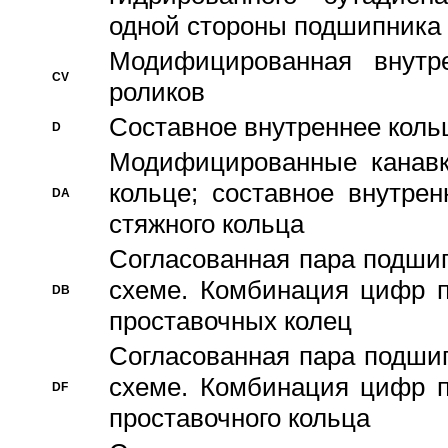
одной стороны подшипника
Модифицированная внутре
CV
роликов
Составное внутреннее кольц
D
Модифицированные канавк
кольце; составное внутре
DA
стяжного кольца
Согласованная пара подши
схеме. Комбинация цифр п
DB
проставочных колец
Согласованная пара подши
схеме. Комбинация цифр п
DF
проставочного кольца