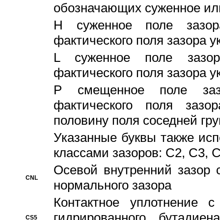
обозначающих суженное ил
H суженное поле зазора
фактического поля зазора у
L суженное поле зазор
фактического поля зазора у
P смещенное поле заз
фактического поля заз
половину поля соседней гр
Указанные буквы также ис
классами зазоров: С2, C3, 
Осевой внутренний зазор 
CNL
нормального зазора
Контактное уплотнение 
гидрированного бутадиен
CS5