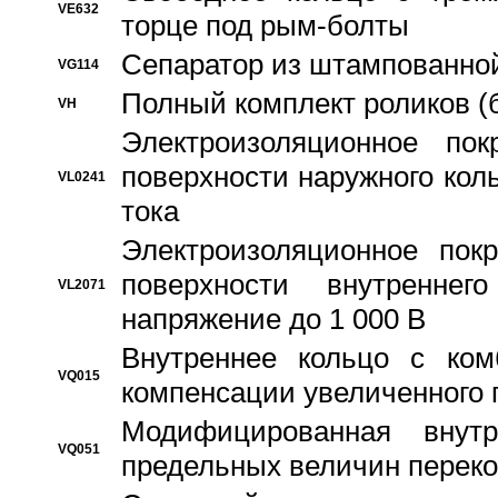
VE632
торце под рым-болты
Сепаратор из штампованной
VG114
Полный комплект роликов (
VH
Электроизоляционное по
поверхности наружного коль
VL0241
тока
Электроизоляционное пок
поверхности внутреннег
VL2071
напряжение до 1 000 В
Bнутреннее кольцо с ком
VQ015
компенсации увеличенного 
Модифицированная внут
VQ051
предельных величин переко