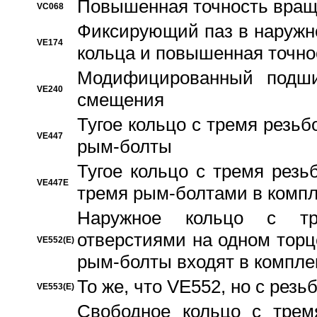
Повышенная точность вращ
VC068
Фиксирующий паз в наружн
VE174
кольца и повышенная точн
Модифицированный подши
VE240
смещения
Тугое кольцо с тремя резь
VE447
рым-болты
Тугое кольцо с тремя рез
VE447E
тремя рым-болтами в компл
Наружное кольцо с тр
отверстиями на одном торце
VE552(E)
рым-болты входят в компле
То же, что VE552, но с рез
VE553(E)
Свободное кольцо с трем