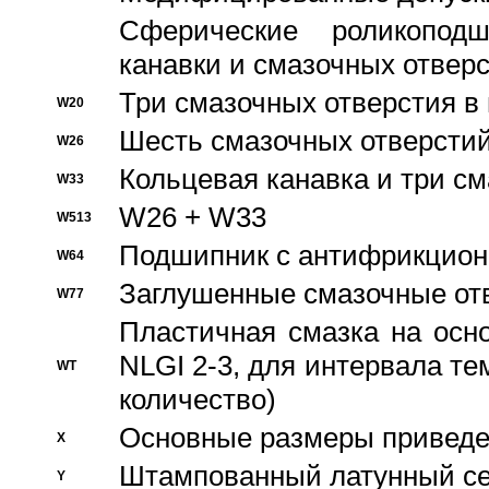
Сферические роликопод
канавки и смазочных отвер
Три смазочных отверстия в
W20
Шесть смазочных отверстий
W26
Кольцевая канавка и три с
W33
W26 + W33
W513
Подшипник с антифрикционн
W64
Заглушенные смазочные от
W77
Пластичная смазка на осн
NLGI 2-3, для интервала те
WT
количество)
Основные размеры приведен
X
Штампованный латунный се
Y