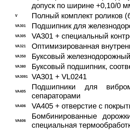
допуск по ширине +0,10/0 м
Полный комплект роликов (
V
Подшипник для железнодор
VA301
VA301 + специальный контр
VA305
Оптимизированная внутрен
VA321
Буксовый железнодорожный
VA350
Буксовый подшипник, соотв
VA380
VA301 + VL0241
VA3091
Подшипники для вибром
VA405
сепараторами
VA405 + отверстие с покры
VA406
Бомбинированные дорожк
VA606
специальная термообработ