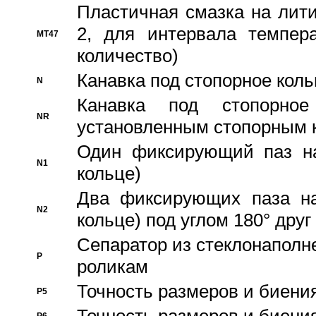
Пластичная смазка на лити
2, для интервала темпера
MT47
количество)
Канавка под стопорное кол
N
Канавка под стопорно
NR
установленным стопорным 
Один фиксирующий паз на
N1
кольце)
Два фиксирующих паза на
N2
кольце) под углом 180° друг 
Cепаратор из стеклонаполн
P
роликам
Точность размеров и биения
P5