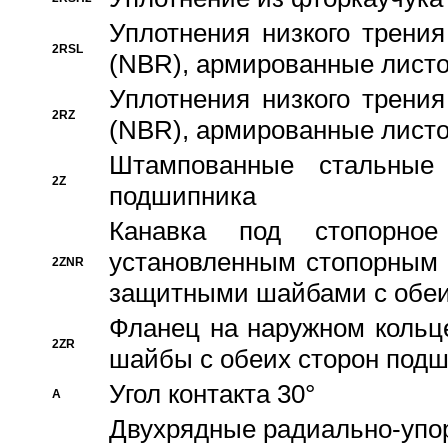
Уплотнения низкого трения
2RSL
(NBR), армированные листо
Уплотнения низкого трения
2RZ
(NBR), армированные листо
Штампованные стальные
2Z
подшипника
Канавка под стопорно
установленным стопорным
2ZNR
защитными шайбами с обеи
Фланец на наружном кольц
2ZR
шайбы с обеих сторон под
Угол контакта 30°
A
Двухрядные радиально-упо