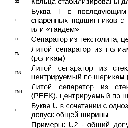
Кольца стабилизированы дл
S2
Буква T с последующим
спаренных подшипников с 
T
или «тандем»
Сепаратор из текстолита, 
TH
Литой сепаратор из полиа
TN
(роликам)
Литой сепаратор из стекл
TN9
центрируемый по шарикам 
Литой сепаратор из стек
TNH
(PEEK), центрируемый по 
Буква U в сочетании с одн
U.
допуск общей ширины
Примеры: U2 - общий допу