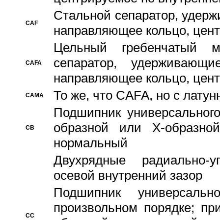
Стальной сепаратор, удерж
CAF
направляющее кольцо, цент
Цельный гребенчатый м
сепаратор, удерживающ
CAFA
направляющее кольцо, цент
То же, что CAFA, но с лату
CAMA
Подшипник универсального
образной или Х-образно
CB
нормальный
Двухрядные радиально-
осевой внутренний зазор
Подшипник универсальн
произвольном порядке; пр
CC