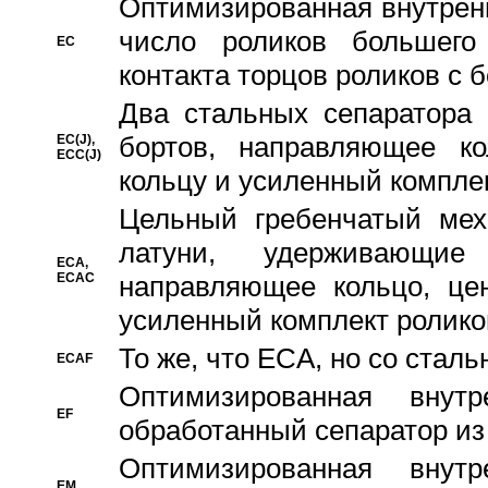
Oптимизированная внутренн
число роликов большего
EC
контакта торцов роликов с 
Два стальных сепаратора 
бортов, направляющее ко
EC(J),
ECC(J)
кольцу и усиленный компле
Цельный гребенчатый мех
латуни, удерживающи
ECA,
ECAC
направляющее кольцо, цен
усиленный комплект ролико
То же, что ECA, но со стал
ECAF
Оптимизированная внут
EF
обработанный сепаратор из
Оптимизированная внут
EM