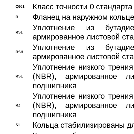
Класс точности 0 стандар
Q601
Фланец на наружном кольц
R
Уплотнение из бутадие
RS1
армированное листовой ста
Уплотнение из бутадие
RSH
армированное листовой ста
Уплотнение низкого трения
(NBR), армированное л
RSL
подшипника
Уплотнение низкого трения
(NBR), армированное л
RZ
подшипника
Кольца стабилизированы дл
S1