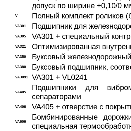
допуск по ширине +0,10/0 м
Полный комплект роликов (
V
Подшипник для железнодор
VA301
VA301 + специальный контр
VA305
Оптимизированная внутрен
VA321
Буксовый железнодорожный
VA350
Буксовый подшипник, соотв
VA380
VA301 + VL0241
VA3091
Подшипники для вибром
VA405
сепараторами
VA405 + отверстие с покры
VA406
Бомбинированные дорожк
VA606
специальная термообработ