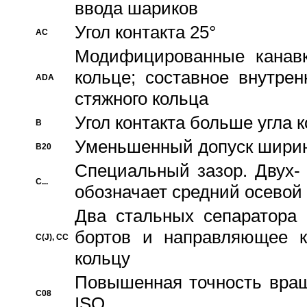
ввода шариков
Угол контакта 25°
AC
Модифицированные канавк
кольце; составное внутре
ADA
стяжного кольца
Угол контакта больше угла 
B
Уменьшенный допуск шири
B20
Специальный зазор. Двух-
C...
обозначает средний осевой
Два стальных сепаратора 
бортов и направляющее к
C(J), CC
кольцу
Повышенная точность враще
C08
ISO