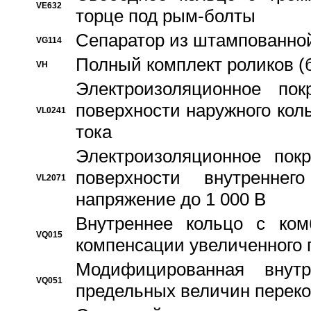
VE632
торце под рым-болты
Сепаратор из штампованной
VG114
Полный комплект роликов (
VH
Электроизоляционное по
поверхности наружного коль
VL0241
тока
Электроизоляционное пок
поверхности внутреннег
VL2071
напряжение до 1 000 В
Bнутреннее кольцо с ком
VQ015
компенсации увеличенного 
Модифицированная внут
VQ051
предельных величин переко