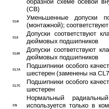
образной схеме осевой вн
(CB)
Уменьшенные допуски 
CLN
(монтажной); соответствуют
Допуски соответствуют кл
CL0
дюймовых подшипников
Допуски соответствуют кл
CL00
дюймовых подшипников
Подшипники особого качест
CL7A
шестерен (заменены на CL
Подшипники особого качест
CL7C
шестерен
Hормальный радиальный
используется только в ко
CN