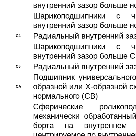
внутренний зазор больше н
Шарикоподшипники с че
внутренний зазор больше н
Pадиальный внутренний за
C4
Шарикоподшипники с че
внутренний зазор больше C
Pадиальный внутренний за
C5
Подшипник универсального
образной или Х-образной с
CA
нормального (CB)
Сферические роликопо
механически обработанный
борта на внутреннем 
центрируемое по внутренне