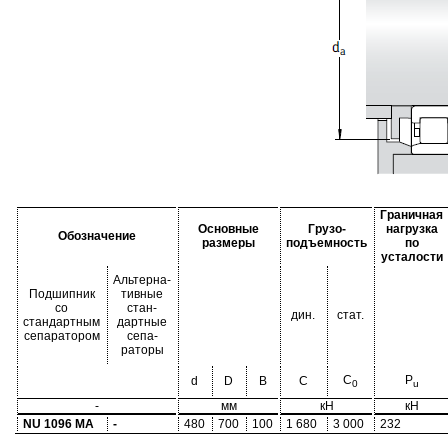
Граничная
Основные
Грузо-
нагрузка
Обозначение
размеры
подъемность
по
усталости
Альтерна-
Подшипник
тивные
со
стан-
дин.
стат.
стандартным
дартные
сепаратором
сепа-
раторы
C
P
d
D
B
C
0
u
-
мм
кН
кН
NU 1096 MA
-
480
700
100
1 680
3 000
232