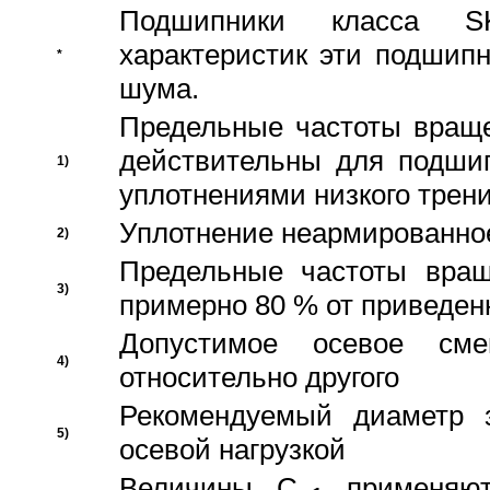
Подшипники класса S
характеристик эти подшип
*
шума.
Предельные частоты враще
действительны для подши
1)
уплотнениями низкого трени
Уплотнение неармированно
2)
Предельные частоты вращ
3)
примерно 80 % от приведен
Допустимое осевое сме
4)
относительно другого
Рекомендуемый диаметр 
5)
осевой нагрузкой
Величины C
применяют