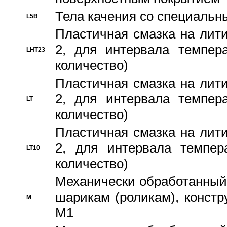
Тела качения со специаль
L5B
Пластичная смазка на лити
2, для интервала темпера
LHT23
количество)
Пластичная смазка на лити
2, для интервала темпера
LT
количество)
Пластичная смазка на лити
2, для интервала темпер
LT10
количество)
Механически обработанный 
шарикам (роликам), констр
M
M1