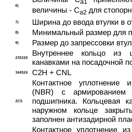
a1
6)
величины - C
для стопорн
a2
Ширина до ввода втулки в 
7)
Минимальный размер для п
8)
Размер до запрессовки втул
9)
Внутреннее кольцо из 
235220
канавками на посадочной п
C2H + CNL
344524
Контактное уплотнение и
(NBR) с армированием 
подшипника. Кольцевая к
2CS
наружном кольце закрыт
заполнен антизадирной пла
Контактное уплотнение и