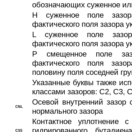
обозначающих суженное ил
H суженное поле зазора
фактического поля зазора у
L суженное поле зазор
фактического поля зазора у
P смещенное поле заз
фактического поля заз
половину поля соседней гр
Указанные буквы также ис
классами зазоров: С2, C3, 
Осевой внутренний зазор 
CNL
нормального зазора
Контактное уплотнение 
гидрированного бутадиен
CS5