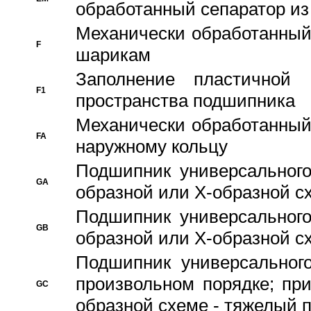
обработанный сепаратор из
Механически обработанный
F
шарикам
Заполнение пластичной
F1
пространства подшипника
Механически обработанный
FA
наружному кольцу
Подшипник универсального
GA
образной или Х-образной сх
Подшипник универсального
GB
образной или Х-образной с
Подшипник универсального
произвольном порядке; пр
GC
образной схеме - тяжелый 