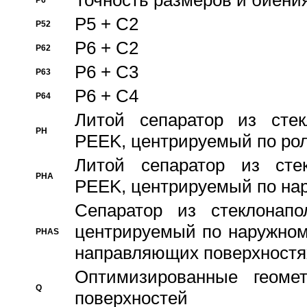
Точность размеров и биения
P6
P5 + C2
P52
P6 + C2
P62
P6 + C3
P63
P6 + C4
P64
Литой сепаратор из стек
PH
PEEK, центрируемый по ро
Литой сепаратор из стек
PHA
PEEK, центрируемый по на
Сепаратор из стеклонапо
центрируемый по наружном
PHAS
направляющих поверхностя
Оптимизированные геомет
Q
поверхностей