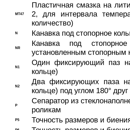
Пластичная смазка на лити
2, для интервала темпера
MT47
количество)
Канавка под стопорное кол
N
Канавка под стопорно
NR
установленным стопорным 
Один фиксирующий паз на
N1
кольце)
Два фиксирующих паза на
N2
кольце) под углом 180° друг 
Cепаратор из стеклонаполн
P
роликам
Точность размеров и биения
P5