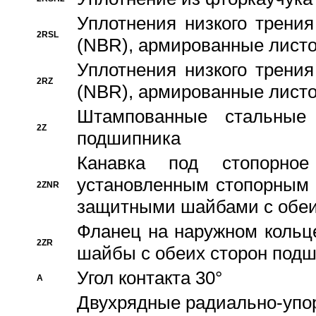
Уплотнения низкого трения
2RSL
(NBR), армированные листо
Уплотнения низкого трения
2RZ
(NBR), армированные листо
Штампованные стальные
2Z
подшипника
Канавка под стопорно
установленным стопорным
2ZNR
защитными шайбами с обеи
Фланец на наружном кольц
2ZR
шайбы с обеих сторон под
Угол контакта 30°
A
Двухрядные радиально-упо