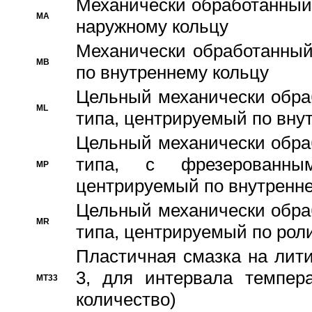
Механически обработанный
MA
наружному кольцу
Механически обработанный
MB
по внутреннему кольцу
Цельный механически обра
ML
типа, центрируемый по вну
Цельный механически обра
типа, с фрезерованны
MP
центрируемый по внутренне
Цельный механически обра
MR
типа, центрируемый по рол
Пластичная смазка на лити
3, для интервала темпера
MT33
количество)