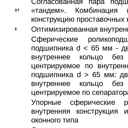
Согласованная пара под
«тандем». Комбинация
DT
конструкцию проставочных 
Оптимизированная внутрен
E
Сферические роликопод
подшипника d < 65 мм - дв
внутреннее кольцо без
центрируемое по внутренн
подшипника d > 65 мм: дв
внутреннее кольцо без
центрируемое по сепарато
Упорные сферические ро
внутренняя конструкция 
оконного типа