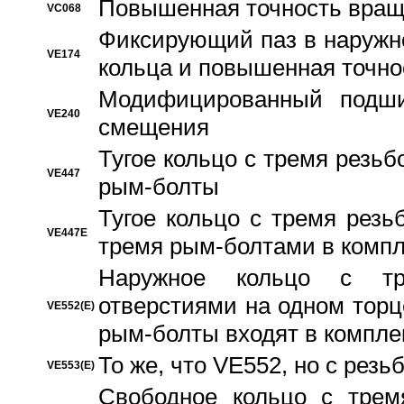
Повышенная точность вращ
VC068
Фиксирующий паз в наружн
VE174
кольца и повышенная точн
Модифицированный подши
VE240
смещения
Тугое кольцо с тремя резь
VE447
рым-болты
Тугое кольцо с тремя рез
VE447E
тремя рым-болтами в компл
Наружное кольцо с тр
отверстиями на одном торце
VE552(E)
рым-болты входят в компле
То же, что VE552, но с рез
VE553(E)
Свободное кольцо с трем