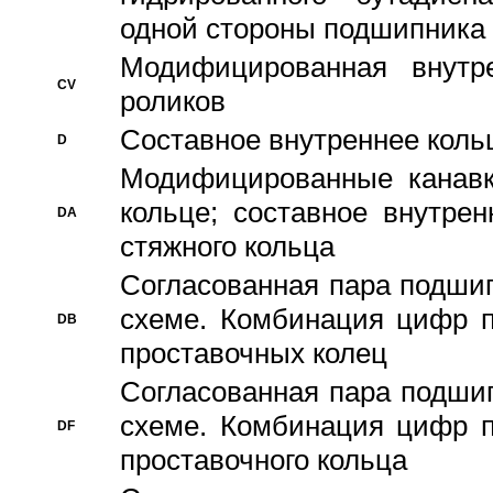
одной стороны подшипника
Модифицированная внутре
CV
роликов
Составное внутреннее кольц
D
Модифицированные канавк
кольце; составное внутре
DA
стяжного кольца
Согласованная пара подши
схеме. Комбинация цифр п
DB
проставочных колец
Согласованная пара подши
схеме. Комбинация цифр п
DF
проставочного кольца