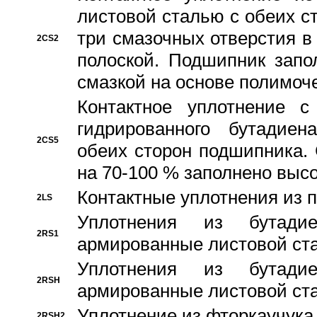
листовой сталью с обеих с
три смазочных отверстия в
2CS2
полоской. Подшипник запо
смазкой на основе полимо
Контактное уплотнение 
гидрированного бутадиен
2CS5
обеих сторон подшипника.
на 70-100 % заполнено выс
Контактные уплотнения из 
2LS
Уплотнения из бутадие
2RS1
армированные листовой ста
Уплотнения из бутадие
2RSH
армированные листовой ста
Уплотнение из фторкаучука
2RSH2