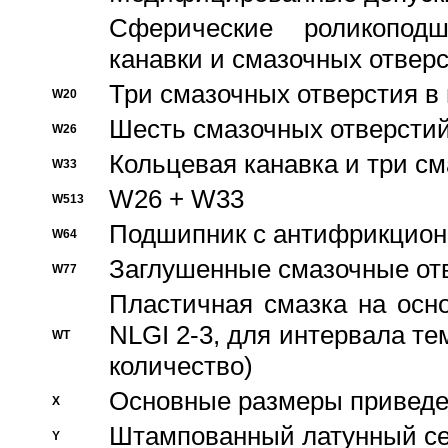
Сферические роликопод
канавки и смазочных отвер
Три смазочных отверстия в
W20
Шесть смазочных отверстий
W26
Кольцевая канавка и три с
W33
W26 + W33
W513
Подшипник с антифрикционн
W64
Заглушенные смазочные от
W77
Пластичная смазка на осн
NLGI 2-3, для интервала те
WT
количество)
Основные размеры приведен
X
Штампованный латунный се
Y