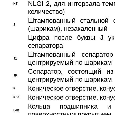
NLGI 2, для интервала темп
HT
количество)
Штампованный стальной с
J
(шарикам), незакаленный
Цифра после буквы J ука
сепаратора
Штампованный сепаратор
J1
центрируемый по шарикам
Сепаратор, состоящий из
JR
центрируемый по шарикам
Коническое отверстие, кону
K
Коническое отверстие, кону
K30
Кольца подшипника и
L4B
поверхностным покрытием