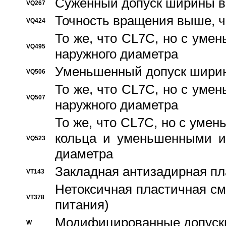
Суженный допуск ширины вн
VQ267
Точность вращения выше, 
VQ424
То же, что CL7C, но с ум
VQ495
наружного диаметра
Уменьшенный допуск ширин
VQ506
То же, что CL7C, но с ум
VQ507
наружного диаметра
То же, что CL7C, но с уме
кольца и уменьшенными и
VQ523
диаметра
Закладная антизадирная пл
VT143
Нетоксичная пластичная сма
VT378
питания)
Модифицированные допуски
W