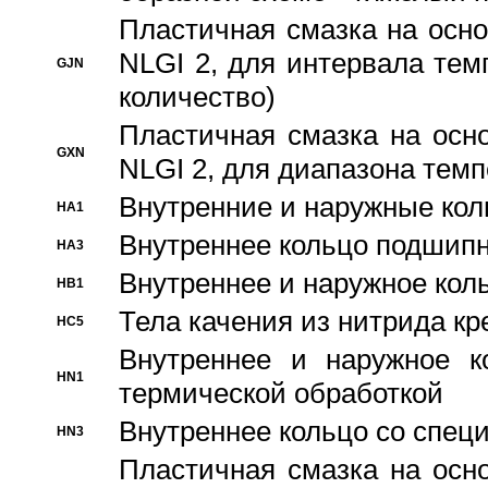
Пластичная смазка на осно
NLGI 2, для интервала темп
GJN
количество)
Пластичная смазка на осн
GXN
NLGI 2, для диапазона темп
Внутренние и наружные кол
HA1
Bнутреннее кольцо подшипн
HA3
Bнутреннее и наружное коль
HB1
Тела качения из нитрида к
HC5
Bнутреннее и наружное к
HN1
термической обработкой
Внутреннее кольцо со спец
HN3
Пластичная смазка на осн