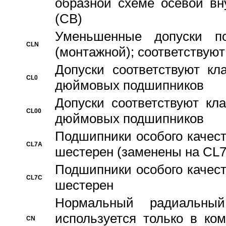
образной схеме осевой вн
(CB)
Уменьшенные допуски 
CLN
(монтажной); соответствуют
Допуски соответствуют кл
CL0
дюймовых подшипников
Допуски соответствуют кл
CL00
дюймовых подшипников
Подшипники особого качест
CL7A
шестерен (заменены на CL
Подшипники особого качест
CL7C
шестерен
Hормальный радиальный
используется только в ко
CN