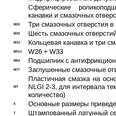
Сферические роликопод
канавки и смазочных отвер
Три смазочных отверстия в
W20
Шесть смазочных отверстий
W26
Кольцевая канавка и три с
W33
W26 + W33
W513
Подшипник с антифрикционн
W64
Заглушенные смазочные от
W77
Пластичная смазка на осн
NLGI 2-3, для интервала те
WT
количество)
Основные размеры приведен
X
Штампованный латунный се
Y