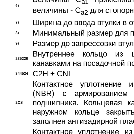
a1
6)
величины - C
для стопорн
a2
Ширина до ввода втулки в 
7)
Минимальный размер для п
8)
Размер до запрессовки втул
9)
Внутреннее кольцо из 
235220
канавками на посадочной п
C2H + CNL
344524
Контактное уплотнение и
(NBR) с армированием 
подшипника. Кольцевая к
2CS
наружном кольце закрыт
заполнен антизадирной пла
Контактное уплотнение и