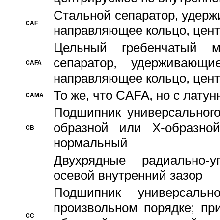
Стальной сепаратор, удерж
CAF
направляющее кольцо, цент
Цельный гребенчатый м
сепаратор, удерживающ
CAFA
направляющее кольцо, цент
То же, что CAFA, но с лату
CAMA
Подшипник универсального
образной или Х-образно
CB
нормальный
Двухрядные радиально-
осевой внутренний зазор
Подшипник универсальн
произвольном порядке; пр
CC