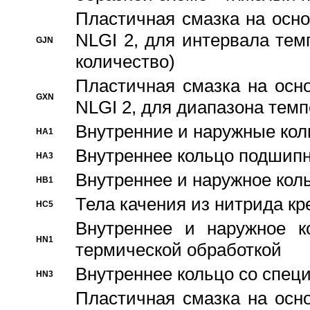
Пластичная смазка на осно
NLGI 2, для интервала темп
GJN
количество)
Пластичная смазка на осн
GXN
NLGI 2, для диапазона темп
Внутренние и наружные кол
HA1
Bнутреннее кольцо подшипн
HA3
Bнутреннее и наружное коль
HB1
Тела качения из нитрида к
HC5
Bнутреннее и наружное к
HN1
термической обработкой
Внутреннее кольцо со спец
HN3
Пластичная смазка на осн