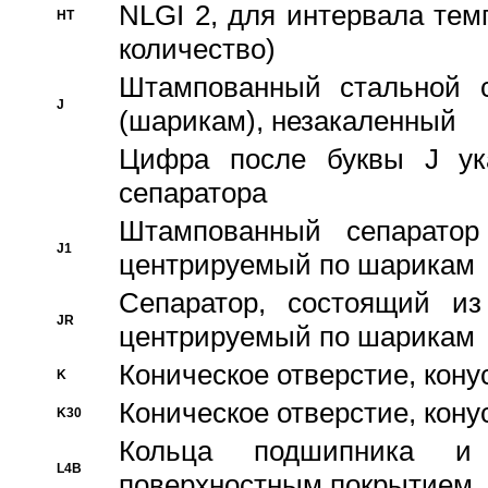
NLGI 2, для интервала темп
HT
количество)
Штампованный стальной с
J
(шарикам), незакаленный
Цифра после буквы J ука
сепаратора
Штампованный сепаратор
J1
центрируемый по шарикам
Сепаратор, состоящий из
JR
центрируемый по шарикам
Коническое отверстие, кону
K
Коническое отверстие, кону
K30
Кольца подшипника и
L4B
поверхностным покрытием