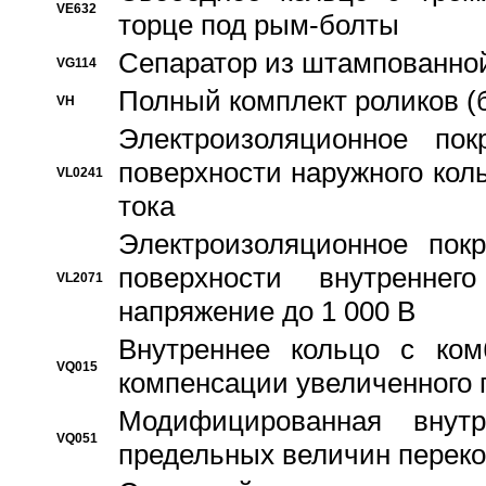
VE632
торце под рым-болты
Сепаратор из штампованной
VG114
Полный комплект роликов (
VH
Электроизоляционное по
поверхности наружного коль
VL0241
тока
Электроизоляционное пок
поверхности внутреннег
VL2071
напряжение до 1 000 В
Bнутреннее кольцо с ком
VQ015
компенсации увеличенного 
Модифицированная внут
VQ051
предельных величин переко