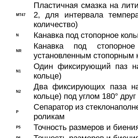
Пластичная смазка на лити
2, для интервала темпера
MT47
количество)
Канавка под стопорное кол
N
Канавка под стопорно
NR
установленным стопорным 
Один фиксирующий паз на
N1
кольце)
Два фиксирующих паза на
N2
кольце) под углом 180° друг 
Cепаратор из стеклонаполн
P
роликам
Точность размеров и биения
P5