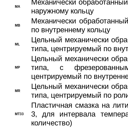
Механически обработанный
MA
наружному кольцу
Механически обработанный
MB
по внутреннему кольцу
Цельный механически обра
ML
типа, центрируемый по вну
Цельный механически обра
типа, с фрезерованны
MP
центрируемый по внутренне
Цельный механически обра
MR
типа, центрируемый по рол
Пластичная смазка на лити
3, для интервала темпера
MT33
количество)