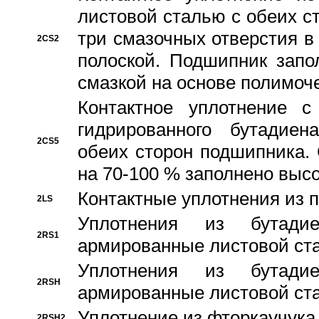
листовой сталью с обеих с
три смазочных отверстия в
2CS2
полоской. Подшипник запо
смазкой на основе полимо
Контактное уплотнение 
гидрированного бутадиен
2CS5
обеих сторон подшипника.
на 70-100 % заполнено выс
Контактные уплотнения из 
2LS
Уплотнения из бутадие
2RS1
армированные листовой ста
Уплотнения из бутадие
2RSH
армированные листовой ста
Уплотнение из фторкаучука
2RSH2