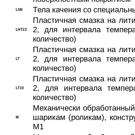
Тела качения со специаль
L5B
Пластичная смазка на лити
2, для интервала темпера
LHT23
количество)
Пластичная смазка на лити
2, для интервала темпера
LT
количество)
Пластичная смазка на лити
2, для интервала темпер
LT10
количество)
Механически обработанный 
шарикам (роликам), констр
M
M1