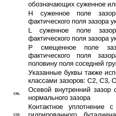
обозначающих суженное ил
H суженное поле зазора
фактического поля зазора у
L суженное поле зазор
фактического поля зазора у
P смещенное поле заз
фактического поля заз
половину поля соседней гр
Указанные буквы также ис
классами зазоров: С2, C3, 
Осевой внутренний зазор 
CNL
нормального зазора
Контактное уплотнение 
гидрированного бутадиен
CS5