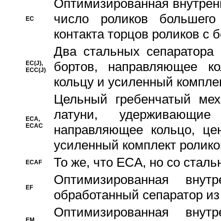
Oптимизированная внутренн
число роликов большего
EC
контакта торцов роликов с 
Два стальных сепаратора 
бортов, направляющее ко
EC(J),
ECC(J)
кольцу и усиленный компле
Цельный гребенчатый мех
латуни, удерживающи
ECA,
ECAC
направляющее кольцо, цен
усиленный комплект ролико
То же, что ECA, но со стал
ECAF
Оптимизированная внут
EF
обработанный сепаратор из
Оптимизированная внут
EM