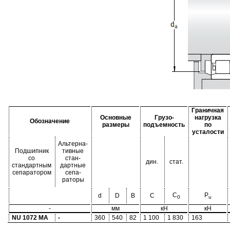
Граничная
Основные
Грузо-
нагрузка
Обозначение
размеры
подъемность
по
усталости
Альтерна-
Подшипник
тивные
со
стан-
дин.
стат.
стандартным
дартные
сепаратором
сепа-
раторы
C
P
d
D
B
C
0
u
-
мм
кН
кН
NU 1072 MA
-
360
540
82
1 100
1 830
163