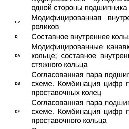
одной стороны подшипника
Модифицированная внутре
CV
роликов
Составное внутреннее кольц
D
Модифицированные канавк
кольце; составное внутре
DA
стяжного кольца
Согласованная пара подши
схеме. Комбинация цифр п
DB
проставочных колец
Согласованная пара подши
схеме. Комбинация цифр п
DF
проставочного кольца