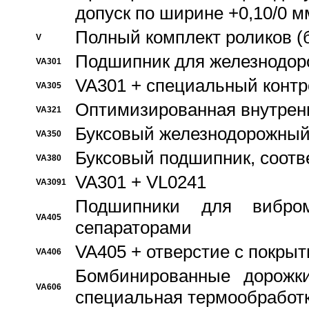
допуск по ширине +0,10/0 м
Полный комплект роликов (
V
Подшипник для железнодор
VA301
VA301 + специальный контр
VA305
Оптимизированная внутрен
VA321
Буксовый железнодорожный
VA350
Буксовый подшипник, соотв
VA380
VA301 + VL0241
VA3091
Подшипники для вибром
VA405
сепараторами
VA405 + отверстие с покры
VA406
Бомбинированные дорожк
VA606
специальная термообработ