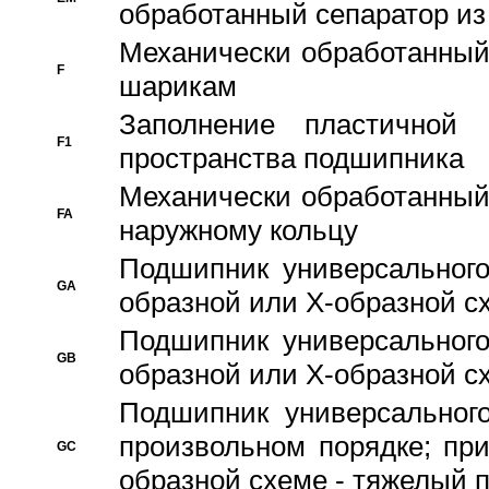
обработанный сепаратор из
Механически обработанный
F
шарикам
Заполнение пластичной
F1
пространства подшипника
Механически обработанный
FA
наружному кольцу
Подшипник универсального
GA
образной или Х-образной сх
Подшипник универсального
GB
образной или Х-образной с
Подшипник универсального
произвольном порядке; пр
GC
образной схеме - тяжелый 