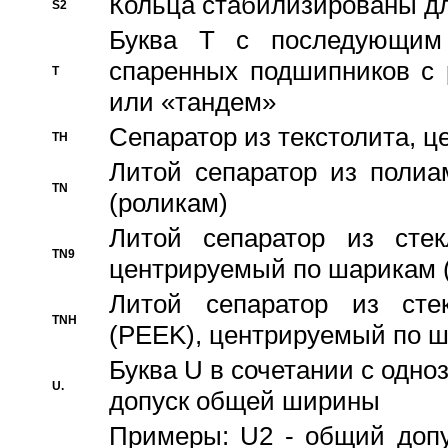
Кольца стабилизированы дл
S2
Буква T с последующим
спаренных подшипников с 
T
или «тандем»
Сепаратор из текстолита, 
TH
Литой сепаратор из полиа
TN
(роликам)
Литой сепаратор из стекл
TN9
центрируемый по шарикам 
Литой сепаратор из стек
TNH
(PEEK), центрируемый по 
Буква U в сочетании с одн
U.
допуск общей ширины
Примеры: U2 - общий допу