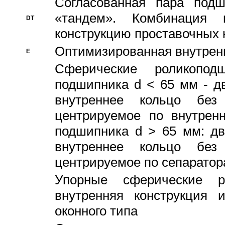
Согласованная пара под
«тандем». Комбинация
DT
конструкцию проставочных 
Оптимизированная внутрен
E
Сферические роликопод
подшипника d < 65 мм - дв
внутреннее кольцо без
центрируемое по внутренн
подшипника d > 65 мм: дв
внутреннее кольцо без
центрируемое по сепарато
Упорные сферические ро
внутренняя конструкция 
оконного типа