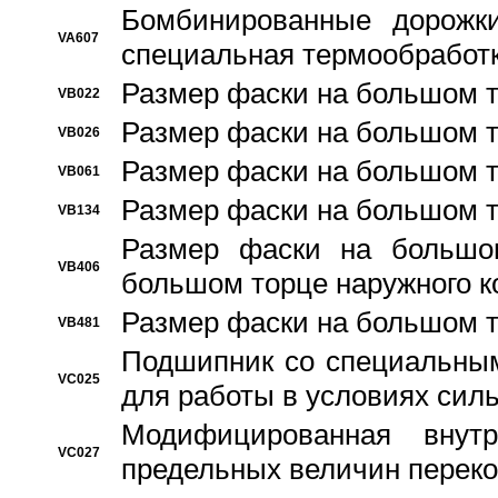
Бомбинированные дорожк
VA607
специальная термообработ
Размер фаски на большом т
VB022
Размер фаски на большом т
VB026
Размер фаски на большом т
VB061
Размер фаски на большом т
VB134
Размер фаски на большо
VB406
большом торце наружного к
Размер фаски на большом т
VB481
Подшипник со специальным
VC025
для работы в условиях сил
Модифицированная внут
VC027
предельных величин переко