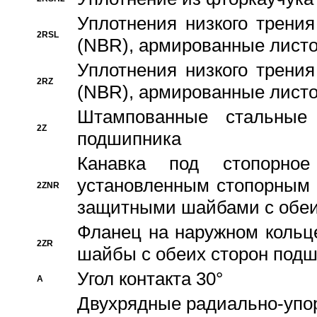
Уплотнения низкого трения
2RSL
(NBR), армированные листо
Уплотнения низкого трения
2RZ
(NBR), армированные листо
Штампованные стальные
2Z
подшипника
Канавка под стопорно
установленным стопорным
2ZNR
защитными шайбами с обеи
Фланец на наружном кольц
2ZR
шайбы с обеих сторон под
Угол контакта 30°
A
Двухрядные радиально-упо