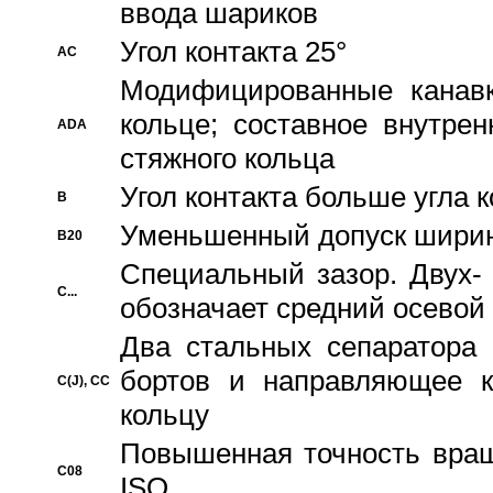
ввода шариков
Угол контакта 25°
AC
Модифицированные канавк
кольце; составное внутре
ADA
стяжного кольца
Угол контакта больше угла 
B
Уменьшенный допуск шири
B20
Специальный зазор. Двух-
C...
обозначает средний осевой
Два стальных сепаратора 
бортов и направляющее к
C(J), CC
кольцу
Повышенная точность враще
C08
ISO