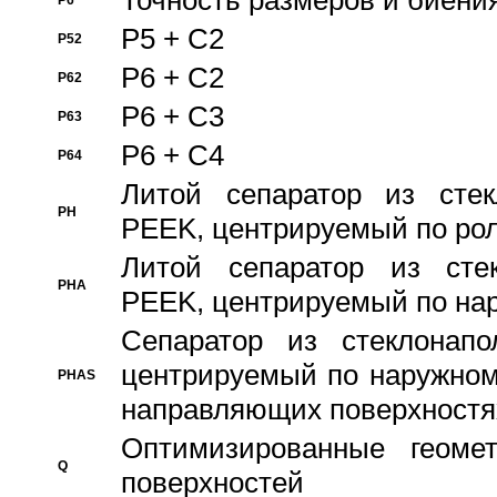
Точность размеров и биения
P6
P5 + C2
P52
P6 + C2
P62
P6 + C3
P63
P6 + C4
P64
Литой сепаратор из стек
PH
PEEK, центрируемый по ро
Литой сепаратор из стек
PHA
PEEK, центрируемый по на
Сепаратор из стеклонапо
центрируемый по наружном
PHAS
направляющих поверхностя
Оптимизированные геомет
Q
поверхностей