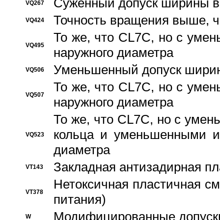
Суженный допуск ширины вн
VQ267
Точность вращения выше, 
VQ424
То же, что CL7C, но с ум
VQ495
наружного диаметра
Уменьшенный допуск ширин
VQ506
То же, что CL7C, но с ум
VQ507
наружного диаметра
То же, что CL7C, но с уме
кольца и уменьшенными и
VQ523
диаметра
Закладная антизадирная пл
VT143
Нетоксичная пластичная сма
VT378
питания)
Модифицированные допуски
W