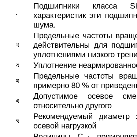
Подшипники класса S
характеристик эти подшип
*
шума.
Предельные частоты враще
действительны для подши
1)
уплотнениями низкого трени
Уплотнение неармированно
2)
Предельные частоты вращ
3)
примерно 80 % от приведен
Допустимое осевое сме
4)
относительно другого
Рекомендуемый диаметр 
5)
осевой нагрузкой
Величины C
применяют