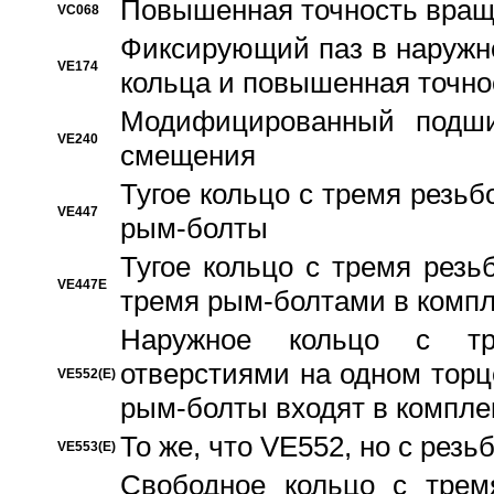
Повышенная точность вращ
VC068
Фиксирующий паз в наружн
VE174
кольца и повышенная точн
Модифицированный подши
VE240
смещения
Тугое кольцо с тремя резь
VE447
рым-болты
Тугое кольцо с тремя рез
VE447E
тремя рым-болтами в компл
Наружное кольцо с тр
отверстиями на одном торце
VE552(E)
рым-болты входят в компле
То же, что VE552, но с рез
VE553(E)
Свободное кольцо с трем