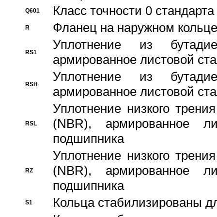
Класс точности 0 стандар
Q601
Фланец на наружном кольц
R
Уплотнение из бутадие
RS1
армированное листовой ста
Уплотнение из бутадие
RSH
армированное листовой ста
Уплотнение низкого трения
(NBR), армированное л
RSL
подшипника
Уплотнение низкого трения
(NBR), армированное л
RZ
подшипника
Кольца стабилизированы дл
S1