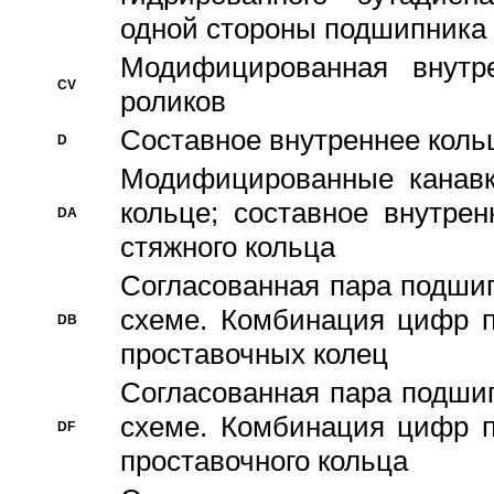
одной стороны подшипника
Модифицированная внутре
CV
роликов
Составное внутреннее кольц
D
Модифицированные канавк
кольце; составное внутре
DA
стяжного кольца
Согласованная пара подши
схеме. Комбинация цифр п
DB
проставочных колец
Согласованная пара подши
схеме. Комбинация цифр п
DF
проставочного кольца