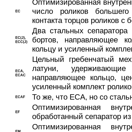
Oптимизированная внутренн
число роликов большего
EC
контакта торцов роликов с 
Два стальных сепаратора 
бортов, направляющее ко
EC(J),
ECC(J)
кольцу и усиленный компле
Цельный гребенчатый мех
латуни, удерживающи
ECA,
ECAC
направляющее кольцо, цен
усиленный комплект ролико
То же, что ECA, но со стал
ECAF
Оптимизированная внут
EF
обработанный сепаратор из
Оптимизированная внут
EM