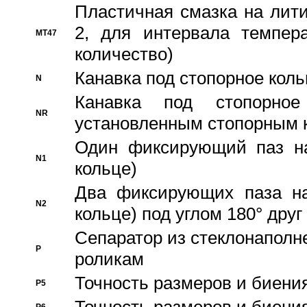
Пластичная смазка на лити
2, для интервала темпера
MT47
количество)
Канавка под стопорное кол
N
Канавка под стопорно
NR
установленным стопорным 
Один фиксирующий паз на
N1
кольце)
Два фиксирующих паза на
N2
кольце) под углом 180° друг 
Cепаратор из стеклонаполн
P
роликам
Точность размеров и биения
P5