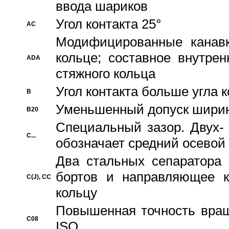
ввода шариков
Угол контакта 25°
AC
Модифицированные канавк
кольце; составное внутре
ADA
стяжного кольца
Угол контакта больше угла 
B
Уменьшенный допуск шири
B20
Специальный зазор. Двух-
C...
обозначает средний осевой
Два стальных сепаратора 
бортов и направляющее к
C(J), CC
кольцу
Повышенная точность враще
C08
ISO