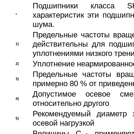
Подшипники класса S
характеристик эти подшип
*
шума.
Предельные частоты враще
действительны для подши
1)
уплотнениями низкого трени
Уплотнение неармированно
2)
Предельные частоты вращ
3)
примерно 80 % от приведен
Допустимое осевое сме
4)
относительно другого
Рекомендуемый диаметр 
5)
осевой нагрузкой
Величины C
применяют