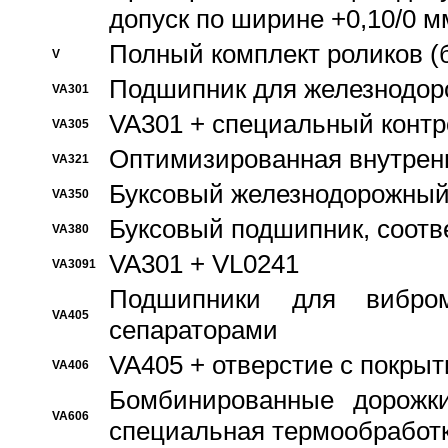
допуск по ширине +0,10/0 м
Полный комплект роликов (
V
Подшипник для железнодор
VA301
VA301 + специальный контр
VA305
Оптимизированная внутрен
VA321
Буксовый железнодорожный
VA350
Буксовый подшипник, соотв
VA380
VA301 + VL0241
VA3091
Подшипники для вибром
VA405
сепараторами
VA405 + отверстие с покры
VA406
Бомбинированные дорожк
VA606
специальная термообработ