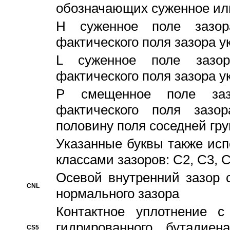
обозначающих суженное ил
H суженное поле зазора
фактического поля зазора у
L суженное поле зазор
фактического поля зазора у
P смещенное поле заз
фактического поля заз
половину поля соседней гр
Указанные буквы также ис
классами зазоров: С2, C3, 
Осевой внутренний зазор 
CNL
нормального зазора
Контактное уплотнение 
гидрированного бутадиен
CS5