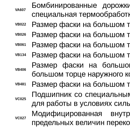
Бомбинированные дорожк
VA607
специальная термообработ
Размер фаски на большом т
VB022
Размер фаски на большом т
VB026
Размер фаски на большом т
VB061
Размер фаски на большом т
VB134
Размер фаски на большо
VB406
большом торце наружного к
Размер фаски на большом т
VB481
Подшипник со специальным
VC025
для работы в условиях сил
Модифицированная внут
VC027
предельных величин переко