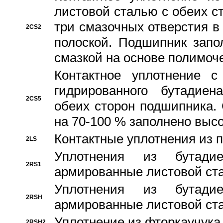
листовой сталью с обеих с
три смазочных отверстия в
2CS2
полоской. Подшипник запо
смазкой на основе полимо
Контактное уплотнение 
гидрированного бутадиен
2CS5
обеих сторон подшипника.
на 70-100 % заполнено выс
Контактные уплотнения из 
2LS
Уплотнения из бутадие
2RS1
армированные листовой ста
Уплотнения из бутадие
2RSH
армированные листовой ста
Уплотнение из фторкаучука
2RSH2