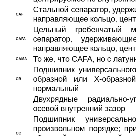
Стальной сепаратор, удерж
CAF
направляющее кольцо, цент
Цельный гребенчатый м
сепаратор, удерживающ
CAFA
направляющее кольцо, цент
То же, что CAFA, но с лату
CAMA
Подшипник универсального
образной или Х-образно
CB
нормальный
Двухрядные радиально-
осевой внутренний зазор
Подшипник универсальн
произвольном порядке; пр
CC