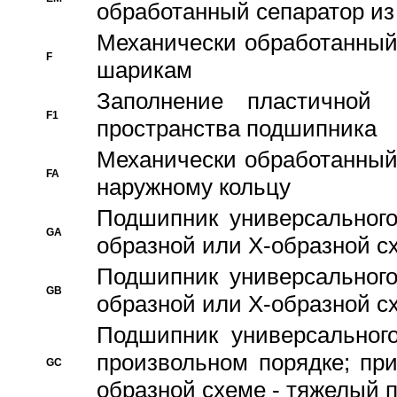
обработанный сепаратор из
Механически обработанный
F
шарикам
Заполнение пластичной
F1
пространства подшипника
Механически обработанный
FA
наружному кольцу
Подшипник универсального
GA
образной или Х-образной сх
Подшипник универсального
GB
образной или Х-образной с
Подшипник универсального
произвольном порядке; пр
GC
образной схеме - тяжелый 