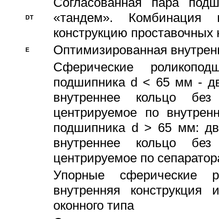
Согласованная пара под
«тандем». Комбинация
DT
конструкцию проставочных 
Оптимизированная внутрен
E
Сферические роликопод
подшипника d < 65 мм - дв
внутреннее кольцо без
центрируемое по внутренн
подшипника d > 65 мм: дв
внутреннее кольцо без
центрируемое по сепарато
Упорные сферические ро
внутренняя конструкция 
оконного типа