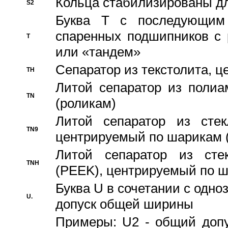
Кольца стабилизированы дл
S2
Буква T с последующим
спаренных подшипников с 
T
или «тандем»
Сепаратор из текстолита, 
TH
Литой сепаратор из полиа
TN
(роликам)
Литой сепаратор из стекл
TN9
центрируемый по шарикам 
Литой сепаратор из стек
TNH
(PEEK), центрируемый по 
Буква U в сочетании с одн
U.
допуск общей ширины
Примеры: U2 - общий допу