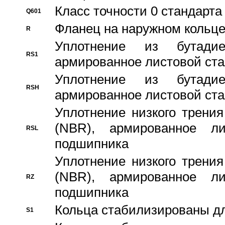
Класс точности 0 стандар
Q601
Фланец на наружном кольц
R
Уплотнение из бутадие
RS1
армированное листовой ста
Уплотнение из бутадие
RSH
армированное листовой ста
Уплотнение низкого трения
(NBR), армированное л
RSL
подшипника
Уплотнение низкого трения
(NBR), армированное л
RZ
подшипника
Кольца стабилизированы дл
S1