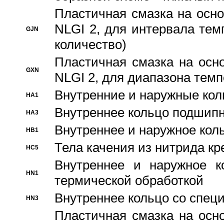
Пластичная смазка на осно
NLGI 2, для интервала темп
GJN
количество)
Пластичная смазка на осн
GXN
NLGI 2, для диапазона темп
Внутренние и наружные кол
HA1
Bнутреннее кольцо подшипн
HA3
Bнутреннее и наружное коль
HB1
Тела качения из нитрида к
HC5
Bнутреннее и наружное к
HN1
термической обработкой
Внутреннее кольцо со спец
HN3
Пластичная смазка на осн