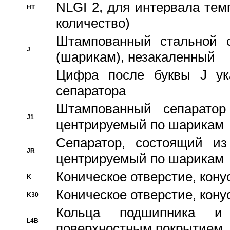
NLGI 2, для интервала темп
HT
количество)
Штампованный стальной с
J
(шарикам), незакаленный
Цифра после буквы J ука
сепаратора
Штампованный сепаратор
J1
центрируемый по шарикам
Сепаратор, состоящий из
JR
центрируемый по шарикам
Коническое отверстие, кону
K
Коническое отверстие, кону
K30
Кольца подшипника и
L4B
поверхностным покрытием