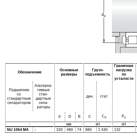
Граничная
Основные
Грузо-
нагрузка
Обозначение
размеры
подъемность
по
усталости
Альтерна-
Подшипник
тивные
со
стан-
дин.
стат.
стандартным
дартные
сепаратором
сепа-
раторы
C
P
d
D
B
C
0
u
-
мм
кН
кН
NU 1064 MA
-
320
480
74
880
1 430
132