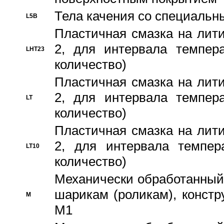
Тела качения со специаль
L5B
Пластичная смазка на лити
2, для интервала темпера
LHT23
количество)
Пластичная смазка на лити
2, для интервала темпера
LT
количество)
Пластичная смазка на лити
2, для интервала темпер
LT10
количество)
Механически обработанный 
шарикам (роликам), констр
M
M1