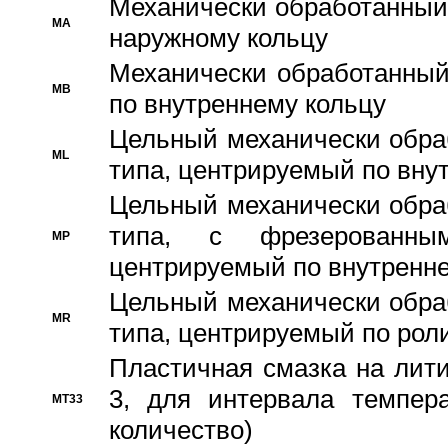
Механически обработанный
MA
наружному кольцу
Механически обработанный
MB
по внутреннему кольцу
Цельный механически обра
ML
типа, центрируемый по вну
Цельный механически обра
типа, с фрезерованны
MP
центрируемый по внутренне
Цельный механически обра
MR
типа, центрируемый по рол
Пластичная смазка на лити
3, для интервала темпера
MT33
количество)