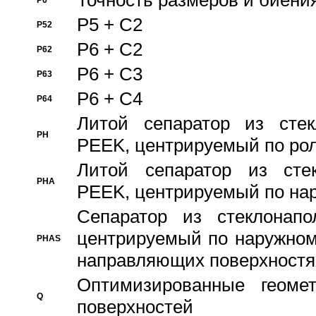
Точность размеров и биения
P6
P5 + C2
P52
P6 + C2
P62
P6 + C3
P63
P6 + C4
P64
Литой сепаратор из стек
PH
PEEK, центрируемый по ро
Литой сепаратор из стек
PHA
PEEK, центрируемый по на
Сепаратор из стеклонапо
центрируемый по наружном
PHAS
направляющих поверхностя
Оптимизированные геомет
Q
поверхностей