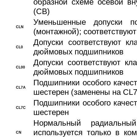
образной схеме осевой вн
(CB)
Уменьшенные допуски 
CLN
(монтажной); соответствуют
Допуски соответствуют кл
CL0
дюймовых подшипников
Допуски соответствуют кл
CL00
дюймовых подшипников
Подшипники особого качест
CL7A
шестерен (заменены на CL
Подшипники особого качест
CL7C
шестерен
Hормальный радиальный
используется только в ко
CN