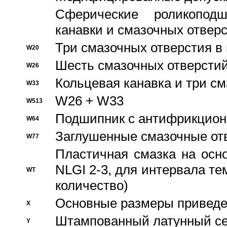
Сферические роликопод
канавки и смазочных отвер
Три смазочных отверстия в
W20
Шесть смазочных отверстий
W26
Кольцевая канавка и три с
W33
W26 + W33
W513
Подшипник с антифрикционн
W64
Заглушенные смазочные от
W77
Пластичная смазка на осн
NLGI 2-3, для интервала те
WT
количество)
Основные размеры приведен
X
Штампованный латунный се
Y