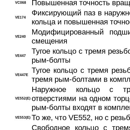
Повышенная точность вращ
VC068
Фиксирующий паз в наружн
VE174
кольца и повышенная точн
Модифицированный подши
VE240
смещения
Тугое кольцо с тремя резь
VE447
рым-болты
Тугое кольцо с тремя рез
VE447E
тремя рым-болтами в компл
Наружное кольцо с тр
отверстиями на одном торце
VE552(E)
рым-болты входят в компле
То же, что VE552, но с рез
VE553(E)
Свободное кольцо с трем