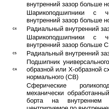
внутренний зазор больше н
Шарикоподшипники с че
внутренний зазор больше н
Pадиальный внутренний за
C4
Шарикоподшипники с че
внутренний зазор больше C
Pадиальный внутренний за
C5
Подшипник универсального
образной или Х-образной с
CA
нормального (CB)
Сферические роликопо
механически обработанный
борта на внутреннем 
центрируемое по внутренне