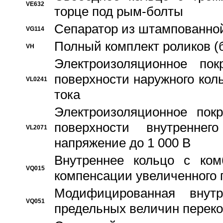
VE632
торце под рым-болты
Сепаратор из штампованной
VG114
Полный комплект роликов (
VH
Электроизоляционное по
поверхности наружного коль
VL0241
тока
Электроизоляционное пок
поверхности внутреннег
VL2071
напряжение до 1 000 В
Bнутреннее кольцо с ком
VQ015
компенсации увеличенного 
Модифицированная внут
VQ051
предельных величин переко