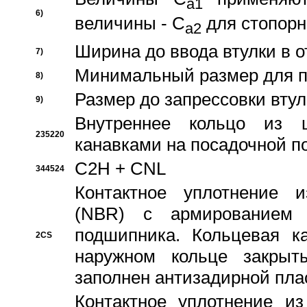
a1
6)
величины - C
для стопорн
a2
Ширина до ввода втулки в 
7)
Минимальный размер для п
8)
Размер до запрессовки втул
9)
Внутреннее кольцо из 
235220
канавками на посадочной п
C2H + CNL
344524
Контактное уплотнение и
(NBR) с армированием 
подшипника. Кольцевая к
2CS
наружном кольце закрыт
заполнен антизадирной пла
Контактное уплотнение и