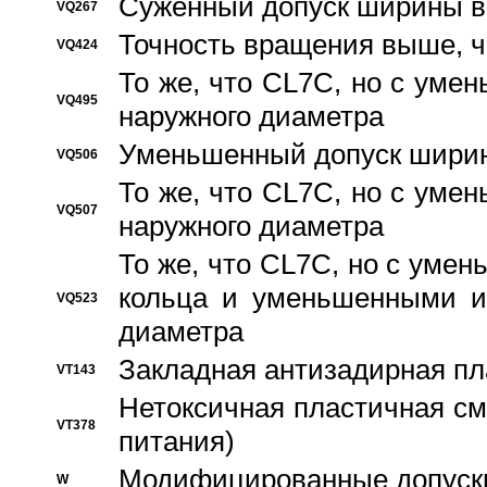
Суженный допуск ширины вн
VQ267
Точность вращения выше, 
VQ424
То же, что CL7C, но с ум
VQ495
наружного диаметра
Уменьшенный допуск ширин
VQ506
То же, что CL7C, но с ум
VQ507
наружного диаметра
То же, что CL7C, но с уме
кольца и уменьшенными и
VQ523
диаметра
Закладная антизадирная пл
VT143
Нетоксичная пластичная сма
VT378
питания)
Модифицированные допуски
W