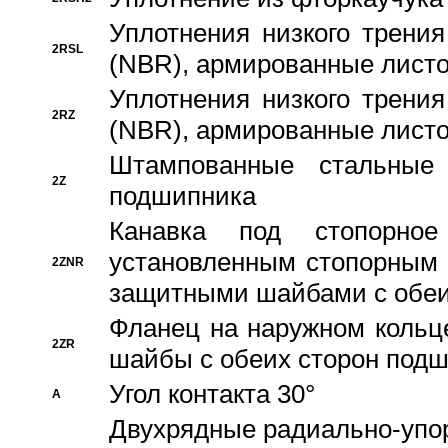
Уплотнения низкого трения
2RSL
(NBR), армированные листо
Уплотнения низкого трения
2RZ
(NBR), армированные листо
Штампованные стальные
2Z
подшипника
Канавка под стопорно
установленным стопорным
2ZNR
защитными шайбами с обеи
Фланец на наружном кольц
2ZR
шайбы с обеих сторон под
Угол контакта 30°
A
Двухрядные радиально-упо