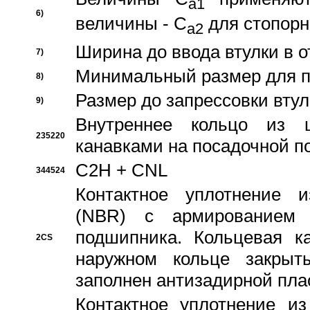
a1
6)
величины - C
для стопорн
a2
Ширина до ввода втулки в 
7)
Минимальный размер для п
8)
Размер до запрессовки втул
9)
Внутреннее кольцо из 
235220
канавками на посадочной п
C2H + CNL
344524
Контактное уплотнение и
(NBR) с армированием 
подшипника. Кольцевая к
2CS
наружном кольце закрыт
заполнен антизадирной пла
Контактное уплотнение и