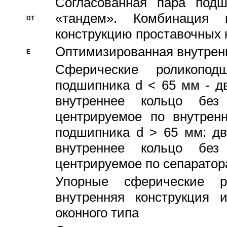
Согласованная пара под
«тандем». Комбинация
DT
конструкцию проставочных 
Оптимизированная внутрен
E
Сферические роликопод
подшипника d < 65 мм - дв
внутреннее кольцо без
центрируемое по внутренн
подшипника d > 65 мм: дв
внутреннее кольцо без
центрируемое по сепарато
Упорные сферические ро
внутренняя конструкция 
оконного типа