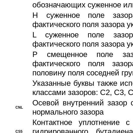
обозначающих суженное ил
H суженное поле зазора
фактического поля зазора у
L суженное поле зазор
фактического поля зазора у
P смещенное поле заз
фактического поля заз
половину поля соседней гр
Указанные буквы также ис
классами зазоров: С2, C3, 
Осевой внутренний зазор 
CNL
нормального зазора
Контактное уплотнение 
гидрированного бутадиен
CS5