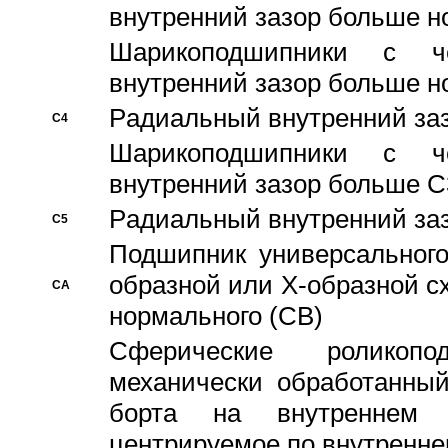
внутренний зазор больше н
Шарикоподшипники с че
внутренний зазор больше н
Pадиальный внутренний за
C4
Шарикоподшипники с че
внутренний зазор больше C
Pадиальный внутренний за
C5
Подшипник универсального
образной или Х-образной с
CA
нормального (CB)
Сферические роликопо
механически обработанный
борта на внутреннем 
центрируемое по внутренне