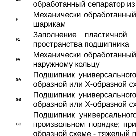
обработанный сепаратор из
Механически обработанный
F
шарикам
Заполнение пластичной
F1
пространства подшипника
Механически обработанный
FA
наружному кольцу
Подшипник универсального
GA
образной или Х-образной сх
Подшипник универсального
GB
образной или Х-образной с
Подшипник универсального
произвольном порядке; пр
GC
образной схеме - тяжелый 