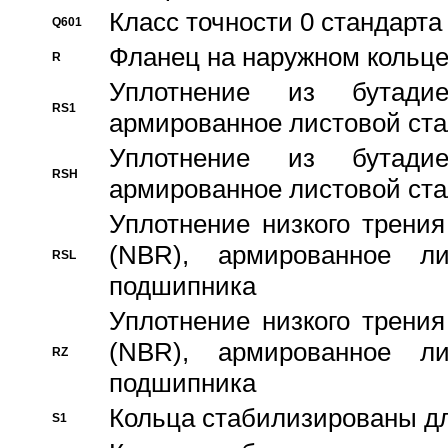
Класс точности 0 стандар
Q601
Фланец на наружном кольц
R
Уплотнение из бутадие
RS1
армированное листовой ста
Уплотнение из бутадие
RSH
армированное листовой ста
Уплотнение низкого трения
(NBR), армированное л
RSL
подшипника
Уплотнение низкого трения
(NBR), армированное л
RZ
подшипника
Кольца стабилизированы дл
S1