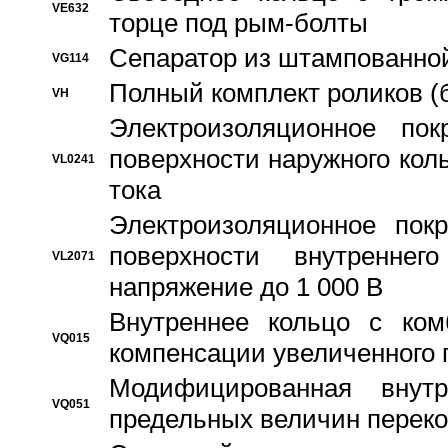
VE632
торце под рым-болты
Сепаратор из штампованной
VG114
Полный комплект роликов (
VH
Электроизоляционное по
поверхности наружного коль
VL0241
тока
Электроизоляционное пок
поверхности внутреннег
VL2071
напряжение до 1 000 В
Bнутреннее кольцо с ком
VQ015
компенсации увеличенного 
Модифицированная внут
VQ051
предельных величин переко