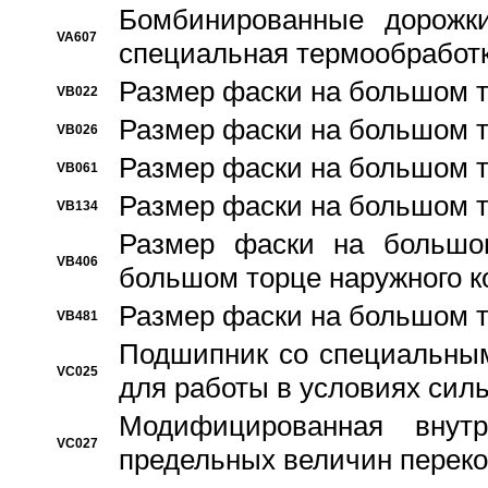
Бомбинированные дорожк
VA607
специальная термообработ
Размер фаски на большом т
VB022
Размер фаски на большом т
VB026
Размер фаски на большом т
VB061
Размер фаски на большом т
VB134
Размер фаски на большо
VB406
большом торце наружного к
Размер фаски на большом т
VB481
Подшипник со специальным
VC025
для работы в условиях сил
Модифицированная внут
VC027
предельных величин переко