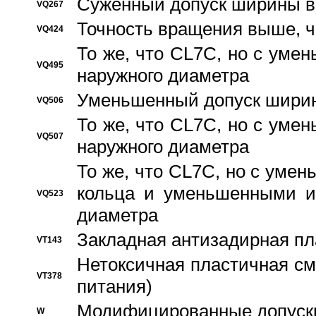
Суженный допуск ширины вн
VQ267
Точность вращения выше, 
VQ424
То же, что CL7C, но с ум
VQ495
наружного диаметра
Уменьшенный допуск ширин
VQ506
То же, что CL7C, но с ум
VQ507
наружного диаметра
То же, что CL7C, но с уме
кольца и уменьшенными и
VQ523
диаметра
Закладная антизадирная пл
VT143
Нетоксичная пластичная сма
VT378
питания)
Модифицированные допуски
W