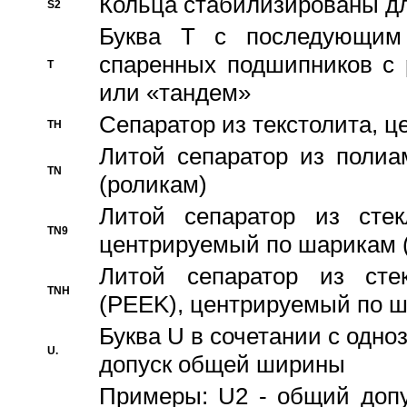
Кольца стабилизированы дл
S2
Буква T с последующим
спаренных подшипников с 
T
или «тандем»
Сепаратор из текстолита, 
TH
Литой сепаратор из полиа
TN
(роликам)
Литой сепаратор из стекл
TN9
центрируемый по шарикам 
Литой сепаратор из стек
TNH
(PEEK), центрируемый по 
Буква U в сочетании с одн
U.
допуск общей ширины
Примеры: U2 - общий допу