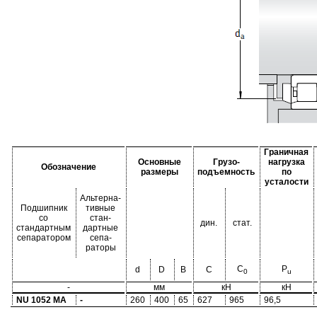
Граничная
Основные
Грузо-
нагрузка
Обозначение
размеры
подъемность
по
усталости
Альтерна-
Подшипник
тивные
со
стан-
дин.
стат.
стандартным
дартные
сепаратором
сепа-
раторы
C
P
d
D
B
C
0
u
-
мм
кН
кН
NU 1052 MA
-
260
400
65
627
965
96,5