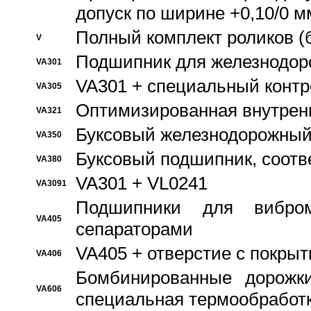
допуск по ширине +0,10/0 м
Полный комплект роликов (
V
Подшипник для железнодор
VA301
VA301 + специальный контр
VA305
Оптимизированная внутрен
VA321
Буксовый железнодорожный
VA350
Буксовый подшипник, соотв
VA380
VA301 + VL0241
VA3091
Подшипники для вибром
VA405
сепараторами
VA405 + отверстие с покры
VA406
Бомбинированные дорожк
VA606
специальная термообработ