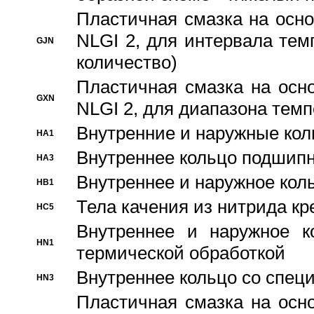
Пластичная смазка на осно
NLGI 2, для интервала темп
GJN
количество)
Пластичная смазка на осн
GXN
NLGI 2, для диапазона темп
Внутренние и наружные кол
HA1
Bнутреннее кольцо подшипн
HA3
Bнутреннее и наружное коль
HB1
Тела качения из нитрида к
HC5
Bнутреннее и наружное к
HN1
термической обработкой
Внутреннее кольцо со спец
HN3
Пластичная смазка на осн