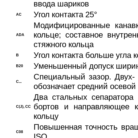
ввода шариков
Угол контакта 25°
AC
Модифицированные канавк
кольце; составное внутре
ADA
стяжного кольца
Угол контакта больше угла 
B
Уменьшенный допуск шири
B20
Специальный зазор. Двух-
C...
обозначает средний осевой
Два стальных сепаратора 
бортов и направляющее к
C(J), CC
кольцу
Повышенная точность враще
C08
ISO