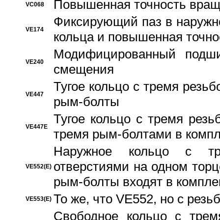
Повышенная точность вращ
VC068
Фиксирующий паз в наружн
VE174
кольца и повышенная точн
Модифицированный подши
VE240
смещения
Тугое кольцо с тремя резь
VE447
рым-болты
Тугое кольцо с тремя рез
VE447E
тремя рым-болтами в компл
Наружное кольцо с тр
отверстиями на одном торце
VE552(E)
рым-болты входят в компле
То же, что VE552, но с рез
VE553(E)
Свободное кольцо с трем