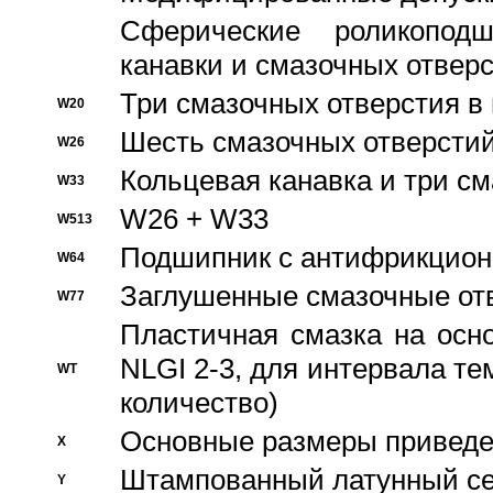
Сферические роликопод
канавки и смазочных отвер
Три смазочных отверстия в
W20
Шесть смазочных отверстий
W26
Кольцевая канавка и три с
W33
W26 + W33
W513
Подшипник с антифрикционн
W64
Заглушенные смазочные от
W77
Пластичная смазка на осн
NLGI 2-3, для интервала те
WT
количество)
Основные размеры приведен
X
Штампованный латунный се
Y