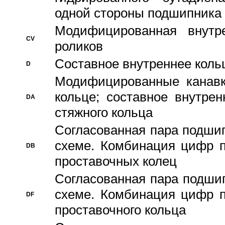
одной стороны подшипника
Модифицированная внутре
CV
роликов
Составное внутреннее кольц
D
Модифицированные канавк
кольце; составное внутре
DA
стяжного кольца
Согласованная пара подши
схеме. Комбинация цифр п
DB
проставочных колец
Согласованная пара подши
схеме. Комбинация цифр п
DF
проставочного кольца