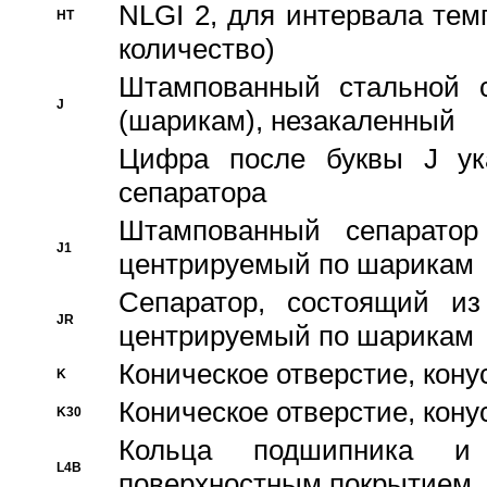
NLGI 2, для интервала темп
HT
количество)
Штампованный стальной с
J
(шарикам), незакаленный
Цифра после буквы J ука
сепаратора
Штампованный сепаратор
J1
центрируемый по шарикам
Сепаратор, состоящий из
JR
центрируемый по шарикам
Коническое отверстие, кону
K
Коническое отверстие, кону
K30
Кольца подшипника и
L4B
поверхностным покрытием