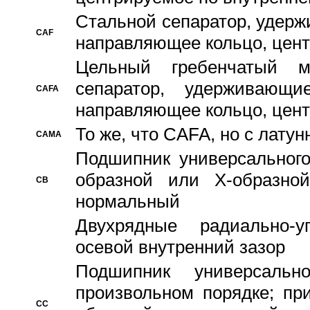
Стальной сепаратор, удерж
CAF
направляющее кольцо, цент
Цельный гребенчатый м
сепаратор, удерживающ
CAFA
направляющее кольцо, цент
То же, что CAFA, но с лату
CAMA
Подшипник универсального
образной или Х-образно
CB
нормальный
Двухрядные радиально-
осевой внутренний зазор
Подшипник универсальн
произвольном порядке; пр
CC