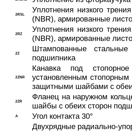
Уплотнения низкого трения
2RSL
(NBR), армированные листо
Уплотнения низкого трения
2RZ
(NBR), армированные листо
Штампованные стальные
2Z
подшипника
Канавка под стопорно
установленным стопорным
2ZNR
защитными шайбами с обеи
Фланец на наружном кольц
2ZR
шайбы с обеих сторон под
Угол контакта 30°
A
Двухрядные радиально-упо