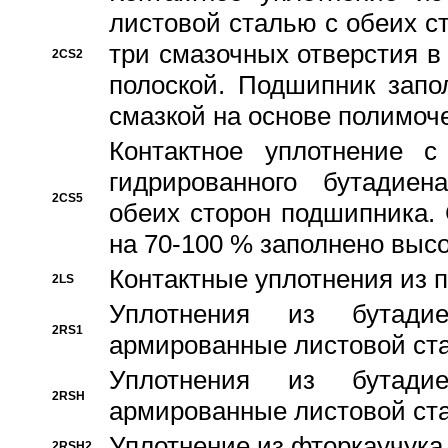
листовой сталью с обеих с
три смазочных отверстия в
2CS2
полоской. Подшипник запо
смазкой на основе полимо
Контактное уплотнение 
гидрированного бутадиен
2CS5
обеих сторон подшипника.
на 70-100 % заполнено выс
Контактные уплотнения из 
2LS
Уплотнения из бутадие
2RS1
армированные листовой ста
Уплотнения из бутадие
2RSH
армированные листовой ста
Уплотнение из фторкаучука
2RSH2