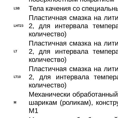
Тела качения со специаль
L5B
Пластичная смазка на лити
2, для интервала темпера
LHT23
количество)
Пластичная смазка на лити
2, для интервала темпера
LT
количество)
Пластичная смазка на лити
2, для интервала темпер
LT10
количество)
Механически обработанный 
шарикам (роликам), констр
M
M1