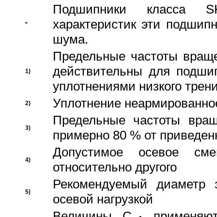
Подшипники класса S
характеристик эти подшип
*
шума.
Предельные частоты враще
действительны для подши
1)
уплотнениями низкого трени
Уплотнение неармированно
2)
Предельные частоты вращ
3)
примерно 80 % от приведен
Допустимое осевое сме
4)
относительно другого
Рекомендуемый диаметр 
5)
осевой нагрузкой
Величины C
применяют