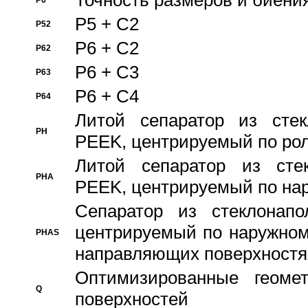
Точность размеров и биения
P6
P5 + C2
P52
P6 + C2
P62
P6 + C3
P63
P6 + C4
P64
Литой сепаратор из стек
PH
PEEK, центрируемый по ро
Литой сепаратор из стек
PHA
PEEK, центрируемый по на
Сепаратор из стеклонапо
центрируемый по наружном
PHAS
направляющих поверхностя
Оптимизированные геомет
Q
поверхностей