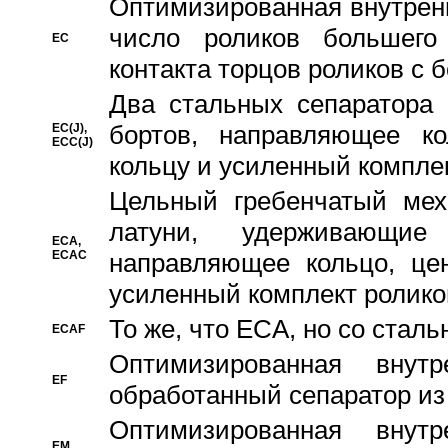
Oптимизированная внутренн
число роликов большего
EC
контакта торцов роликов с 
Два стальных сепаратора 
бортов, направляющее ко
EC(J),
ECC(J)
кольцу и усиленный компле
Цельный гребенчатый мех
латуни, удерживающи
ECA,
ECAC
направляющее кольцо, цен
усиленный комплект ролико
То же, что ECA, но со стал
ECAF
Оптимизированная внут
EF
обработанный сепаратор из
Оптимизированная внут
EM