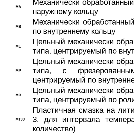
Механически обработанный
MA
наружному кольцу
Механически обработанный
MB
по внутреннему кольцу
Цельный механически обра
ML
типа, центрируемый по вну
Цельный механически обра
типа, с фрезерованны
MP
центрируемый по внутренне
Цельный механически обра
MR
типа, центрируемый по рол
Пластичная смазка на лити
3, для интервала темпера
MT33
количество)