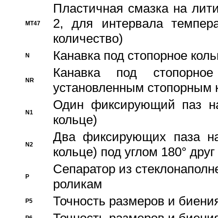
Пластичная смазка на лити
2, для интервала темпера
MT47
количество)
Канавка под стопорное кол
N
Канавка под стопорно
NR
установленным стопорным 
Один фиксирующий паз на
N1
кольце)
Два фиксирующих паза на
N2
кольце) под углом 180° друг 
Cепаратор из стеклонаполн
P
роликам
Точность размеров и биения
P5