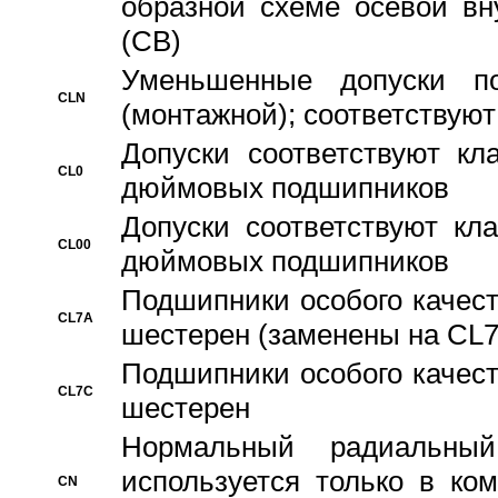
образной схеме осевой вн
(CB)
Уменьшенные допуски 
CLN
(монтажной); соответствуют
Допуски соответствуют кл
CL0
дюймовых подшипников
Допуски соответствуют кл
CL00
дюймовых подшипников
Подшипники особого качест
CL7A
шестерен (заменены на CL
Подшипники особого качест
CL7C
шестерен
Hормальный радиальный
используется только в ко
CN