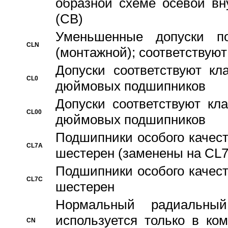
образной схеме осевой вн
(CB)
Уменьшенные допуски 
CLN
(монтажной); соответствуют
Допуски соответствуют кл
CL0
дюймовых подшипников
Допуски соответствуют кл
CL00
дюймовых подшипников
Подшипники особого качест
CL7A
шестерен (заменены на CL
Подшипники особого качест
CL7C
шестерен
Hормальный радиальный
используется только в ко
CN