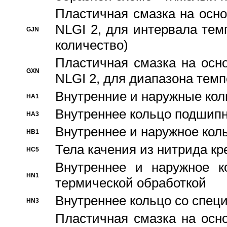
Пластичная смазка на осно
NLGI 2, для интервала темп
GJN
количество)
Пластичная смазка на осн
GXN
NLGI 2, для диапазона темп
Внутренние и наружные кол
HA1
Bнутреннее кольцо подшипн
HA3
Bнутреннее и наружное коль
HB1
Тела качения из нитрида к
HC5
Bнутреннее и наружное к
HN1
термической обработкой
Внутреннее кольцо со спец
HN3
Пластичная смазка на осн