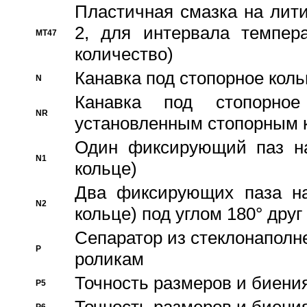
Пластичная смазка на лити
2, для интервала темпера
MT47
количество)
Канавка под стопорное кол
N
Канавка под стопорно
NR
установленным стопорным 
Один фиксирующий паз на
N1
кольце)
Два фиксирующих паза на
N2
кольце) под углом 180° друг 
Cепаратор из стеклонаполн
P
роликам
Точность размеров и биения
P5