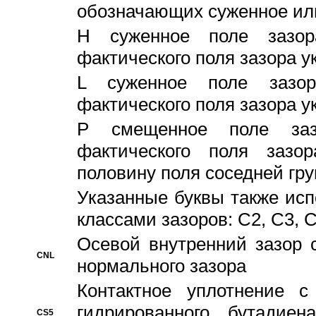
обозначающих суженное ил
H суженное поле зазора
фактического поля зазора у
L суженное поле зазор
фактического поля зазора у
P смещенное поле заз
фактического поля заз
половину поля соседней гр
Указанные буквы также ис
классами зазоров: С2, C3, 
Осевой внутренний зазор 
CNL
нормального зазора
Контактное уплотнение 
гидрированного бутадиен
CS5