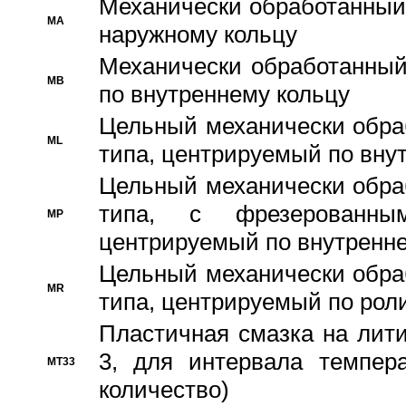
Механически обработанный
MA
наружному кольцу
Механически обработанный
MB
по внутреннему кольцу
Цельный механически обра
ML
типа, центрируемый по вну
Цельный механически обра
типа, с фрезерованны
MP
центрируемый по внутренне
Цельный механически обра
MR
типа, центрируемый по рол
Пластичная смазка на лити
3, для интервала темпера
MT33
количество)