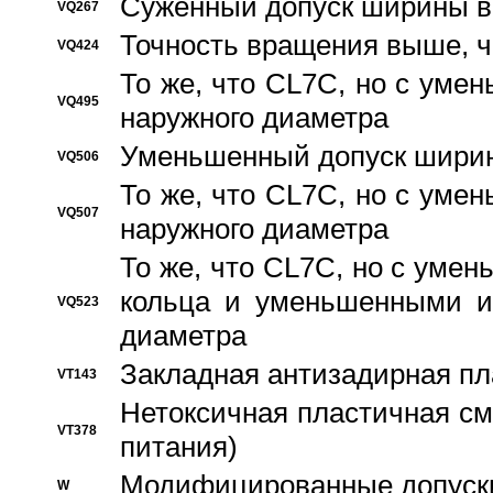
Суженный допуск ширины вн
VQ267
Точность вращения выше, 
VQ424
То же, что CL7C, но с ум
VQ495
наружного диаметра
Уменьшенный допуск ширин
VQ506
То же, что CL7C, но с ум
VQ507
наружного диаметра
То же, что CL7C, но с уме
кольца и уменьшенными и
VQ523
диаметра
Закладная антизадирная пл
VT143
Нетоксичная пластичная сма
VT378
питания)
Модифицированные допуски
W