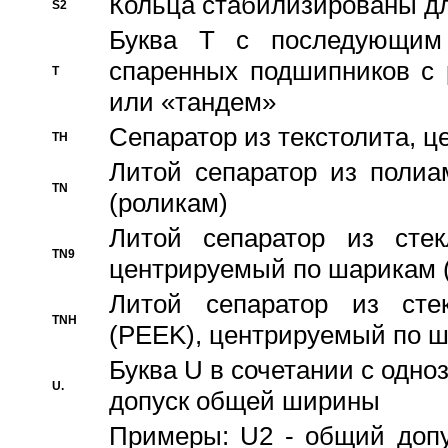
Кольца стабилизированы дл
S2
Буква T с последующим
спаренных подшипников с 
T
или «тандем»
Сепаратор из текстолита, 
TH
Литой сепаратор из полиа
TN
(роликам)
Литой сепаратор из стекл
TN9
центрируемый по шарикам 
Литой сепаратор из стек
TNH
(PEEK), центрируемый по 
Буква U в сочетании с одн
U.
допуск общей ширины
Примеры: U2 - общий допу