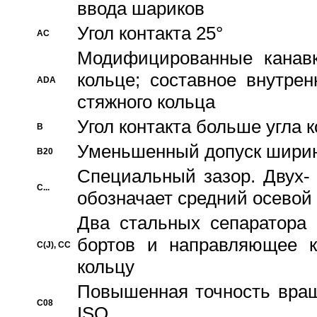
ввода шариков
Угол контакта 25°
AC
Модифицированные канавк
кольце; составное внутре
ADA
стяжного кольца
Угол контакта больше угла 
B
Уменьшенный допуск шири
B20
Специальный зазор. Двух-
C...
обозначает средний осевой
Два стальных сепаратора 
бортов и направляющее к
C(J), CC
кольцу
Повышенная точность враще
C08
ISO