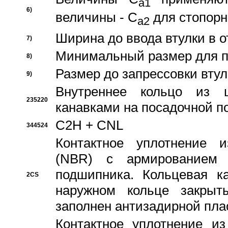
a1
6)
величины - C
для стопорн
a2
Ширина до ввода втулки в 
7)
Минимальный размер для п
8)
Размер до запрессовки втул
9)
Внутреннее кольцо из 
235220
канавками на посадочной п
C2H + CNL
344524
Контактное уплотнение и
(NBR) с армированием 
подшипника. Кольцевая к
2CS
наружном кольце закрыт
заполнен антизадирной пла
Контактное уплотнение и