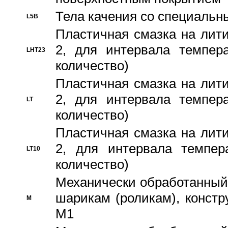
Тела качения со специаль
L5B
Пластичная смазка на лити
2, для интервала темпера
LHT23
количество)
Пластичная смазка на лити
2, для интервала темпера
LT
количество)
Пластичная смазка на лити
2, для интервала темпер
LT10
количество)
Механически обработанный 
шарикам (роликам), констр
M
M1