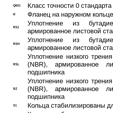
Класс точности 0 стандар
Q601
Фланец на наружном кольц
R
Уплотнение из бутадие
RS1
армированное листовой ста
Уплотнение из бутадие
RSH
армированное листовой ста
Уплотнение низкого трения
(NBR), армированное л
RSL
подшипника
Уплотнение низкого трения
(NBR), армированное л
RZ
подшипника
Кольца стабилизированы дл
S1