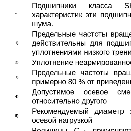
Подшипники класса S
характеристик эти подшип
*
шума.
Предельные частоты враще
действительны для подши
1)
уплотнениями низкого трени
Уплотнение неармированно
2)
Предельные частоты вращ
3)
примерно 80 % от приведен
Допустимое осевое сме
4)
относительно другого
Рекомендуемый диаметр 
5)
осевой нагрузкой
Величины C
применяют