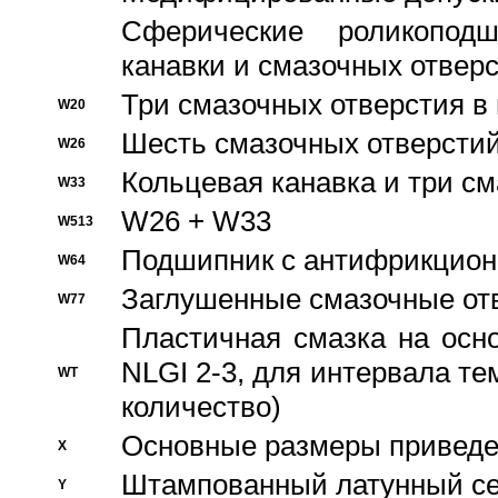
Сферические роликопод
канавки и смазочных отвер
Три смазочных отверстия в
W20
Шесть смазочных отверстий
W26
Кольцевая канавка и три с
W33
W26 + W33
W513
Подшипник с антифрикционн
W64
Заглушенные смазочные от
W77
Пластичная смазка на осн
NLGI 2-3, для интервала те
WT
количество)
Основные размеры приведен
X
Штампованный латунный се
Y