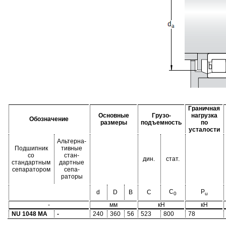
Граничная
Основные
Грузо-
нагрузка
Обозначение
размеры
подъемность
по
усталости
Альтерна-
Подшипник
тивные
со
стан-
дин.
стат.
стандартным
дартные
сепаратором
сепа-
раторы
C
P
d
D
B
C
0
u
-
мм
кН
кН
NU 1048 MA
-
240
360
56
523
800
78