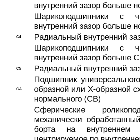
внутренний зазор больше н
Шарикоподшипники с че
внутренний зазор больше н
Pадиальный внутренний за
C4
Шарикоподшипники с че
внутренний зазор больше C
Pадиальный внутренний за
C5
Подшипник универсального
образной или Х-образной с
CA
нормального (CB)
Сферические роликопо
механически обработанный
борта на внутреннем 
центрируемое по внутренне