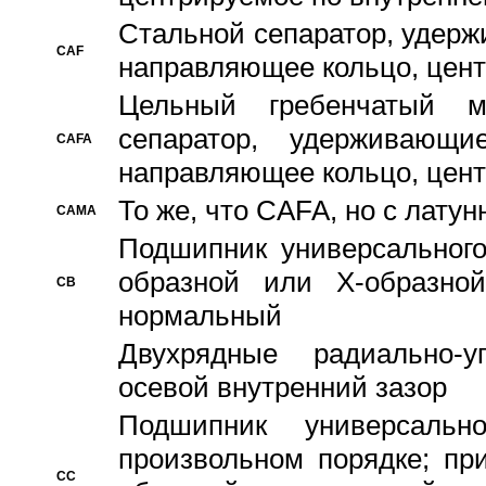
Стальной сепаратор, удерж
CAF
направляющее кольцо, цент
Цельный гребенчатый м
сепаратор, удерживающ
CAFA
направляющее кольцо, цент
То же, что CAFA, но с лату
CAMA
Подшипник универсального
образной или Х-образно
CB
нормальный
Двухрядные радиально-
осевой внутренний зазор
Подшипник универсальн
произвольном порядке; пр
CC