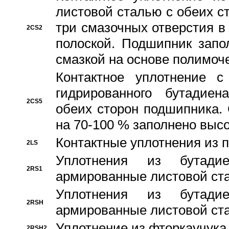
листовой сталью с обеих с
три смазочных отверстия в
2CS2
полоской. Подшипник запо
смазкой на основе полимо
Контактное уплотнение 
гидрированного бутадиен
2CS5
обеих сторон подшипника.
на 70-100 % заполнено выс
Контактные уплотнения из 
2LS
Уплотнения из бутадие
2RS1
армированные листовой ста
Уплотнения из бутадие
2RSH
армированные листовой ста
Уплотнение из фторкаучука
2RSH2