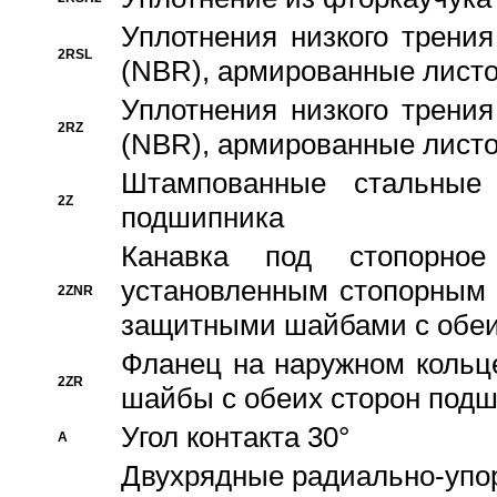
Уплотнения низкого трения
2RSL
(NBR), армированные листо
Уплотнения низкого трения
2RZ
(NBR), армированные листо
Штампованные стальные
2Z
подшипника
Канавка под стопорно
установленным стопорным
2ZNR
защитными шайбами с обеи
Фланец на наружном кольц
2ZR
шайбы с обеих сторон под
Угол контакта 30°
A
Двухрядные радиально-упо