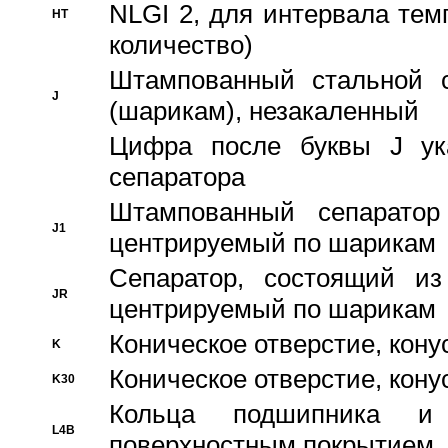
NLGI 2, для интервала темп
HT
количество)
Штампованный стальной с
J
(шарикам), незакаленный
Цифра после буквы J ука
сепаратора
Штампованный сепаратор
J1
центрируемый по шарикам
Сепаратор, состоящий из
JR
центрируемый по шарикам
Коническое отверстие, кону
K
Коническое отверстие, кону
K30
Кольца подшипника и
L4B
поверхностным покрытием