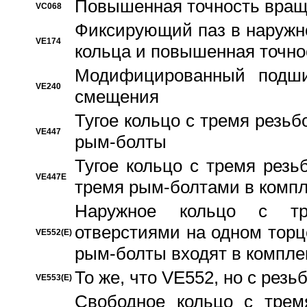
Повышенная точность вращ
VC068
Фиксирующий паз в наружн
VE174
кольца и повышенная точн
Модифицированный подши
VE240
смещения
Тугое кольцо с тремя резь
VE447
рым-болты
Тугое кольцо с тремя рез
VE447E
тремя рым-болтами в компл
Наружное кольцо с тр
отверстиями на одном торце
VE552(E)
рым-болты входят в компле
То же, что VE552, но с рез
VE553(E)
Свободное кольцо с трем