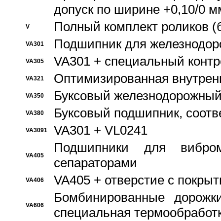
допуск по ширине +0,10/0 м
Полный комплект роликов (
V
Подшипник для железнодор
VA301
VA301 + специальный контр
VA305
Оптимизированная внутрен
VA321
Буксовый железнодорожный
VA350
Буксовый подшипник, соотв
VA380
VA301 + VL0241
VA3091
Подшипники для вибром
VA405
сепараторами
VA405 + отверстие с покры
VA406
Бомбинированные дорожк
VA606
специальная термообработ