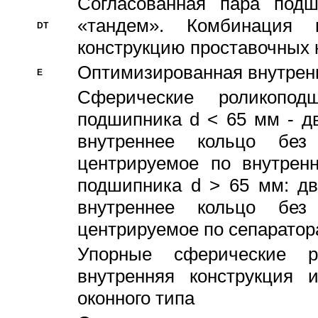
Согласованная пара под
«тандем». Комбинация
DT
конструкцию проставочных 
Оптимизированная внутрен
E
Сферические роликопод
подшипника d < 65 мм - дв
внутреннее кольцо без
центрируемое по внутренн
подшипника d > 65 мм: дв
внутреннее кольцо без
центрируемое по сепарато
Упорные сферические ро
внутренняя конструкция 
оконного типа