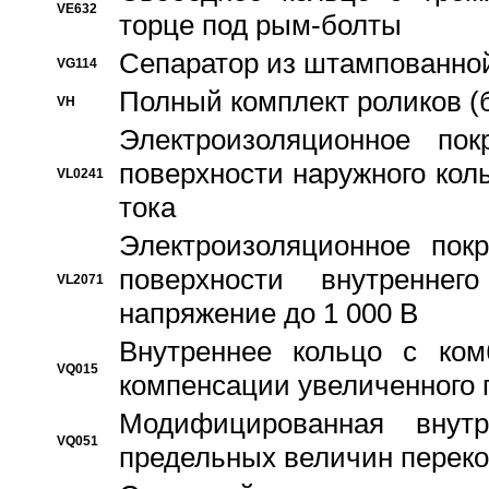
VE632
торце под рым-болты
Сепаратор из штампованной
VG114
Полный комплект роликов (
VH
Электроизоляционное по
поверхности наружного коль
VL0241
тока
Электроизоляционное пок
поверхности внутреннег
VL2071
напряжение до 1 000 В
Bнутреннее кольцо с ком
VQ015
компенсации увеличенного 
Модифицированная внут
VQ051
предельных величин переко