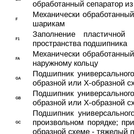
обработанный сепаратор из
Механически обработанный
F
шарикам
Заполнение пластичной
F1
пространства подшипника
Механически обработанный
FA
наружному кольцу
Подшипник универсального
GA
образной или Х-образной сх
Подшипник универсального
GB
образной или Х-образной с
Подшипник универсального
произвольном порядке; пр
GC
образной схеме - тяжелый 