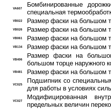
Бомбинированные дорожк
VA607
специальная термообработ
Размер фаски на большом т
VB022
Размер фаски на большом т
VB026
Размер фаски на большом т
VB061
Размер фаски на большом т
VB134
Размер фаски на большо
VB406
большом торце наружного к
Размер фаски на большом т
VB481
Подшипник со специальным
VC025
для работы в условиях сил
Модифицированная внут
VC027
предельных величин переко