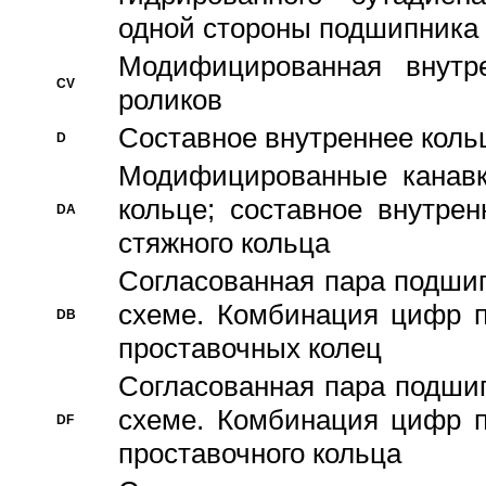
одной стороны подшипника
Модифицированная внутре
CV
роликов
Составное внутреннее кольц
D
Модифицированные канавк
кольце; составное внутре
DA
стяжного кольца
Согласованная пара подши
схеме. Комбинация цифр п
DB
проставочных колец
Согласованная пара подши
схеме. Комбинация цифр п
DF
проставочного кольца