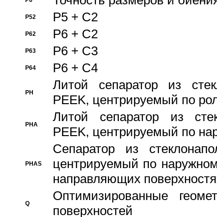
Точность размеров и биения
P6
P5 + C2
P52
P6 + C2
P62
P6 + C3
P63
P6 + C4
P64
Литой сепаратор из стек
PH
PEEK, центрируемый по ро
Литой сепаратор из стек
PHA
PEEK, центрируемый по на
Сепаратор из стеклонапо
центрируемый по наружном
PHAS
направляющих поверхностя
Оптимизированные геомет
Q
поверхностей