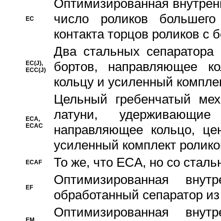
Oптимизированная внутренн
число роликов большего
EC
контакта торцов роликов с 
Два стальных сепаратора 
бортов, направляющее ко
EC(J),
ECC(J)
кольцу и усиленный компле
Цельный гребенчатый мех
латуни, удерживающи
ECA,
ECAC
направляющее кольцо, цен
усиленный комплект ролико
То же, что ECA, но со стал
ECAF
Оптимизированная внут
EF
обработанный сепаратор из
Оптимизированная внут
EM