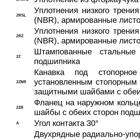
Уплотнения низкого трения
2RSL
(NBR), армированные листо
Уплотнения низкого трения
2RZ
(NBR), армированные листо
Штампованные стальные
2Z
подшипника
Канавка под стопорно
установленным стопорным
2ZNR
защитными шайбами с обеи
Фланец на наружном кольц
2ZR
шайбы с обеих сторон под
Угол контакта 30°
A
Двухрядные радиально-упо