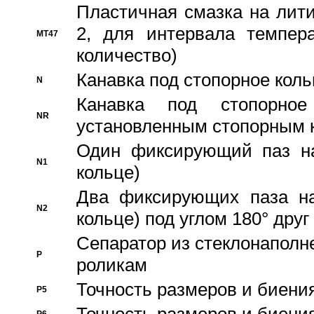
Пластичная смазка на лити
2, для интервала темпера
MT47
количество)
Канавка под стопорное кол
N
Канавка под стопорно
NR
установленным стопорным 
Один фиксирующий паз на
N1
кольце)
Два фиксирующих паза на
N2
кольце) под углом 180° друг 
Cепаратор из стеклонаполн
P
роликам
Точность размеров и биения
P5