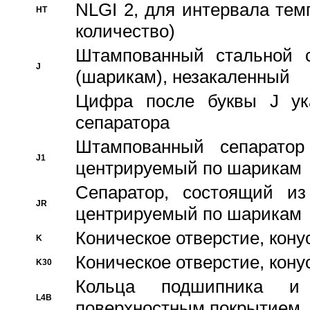
NLGI 2, для интервала темп
HT
количество)
Штампованный стальной с
J
(шарикам), незакаленный
Цифра после буквы J ука
сепаратора
Штампованный сепаратор
J1
центрируемый по шарикам
Сепаратор, состоящий из
JR
центрируемый по шарикам
Коническое отверстие, кону
K
Коническое отверстие, кону
K30
Кольца подшипника и
L4B
поверхностным покрытием