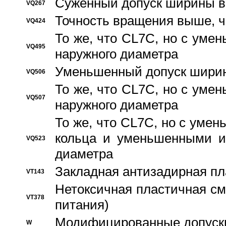
Суженный допуск ширины вн
VQ267
Точность вращения выше, 
VQ424
То же, что CL7C, но с ум
VQ495
наружного диаметра
Уменьшенный допуск ширин
VQ506
То же, что CL7C, но с ум
VQ507
наружного диаметра
То же, что CL7C, но с уме
кольца и уменьшенными и
VQ523
диаметра
Закладная антизадирная пл
VT143
Нетоксичная пластичная сма
VT378
питания)
Модифицированные допуски
W