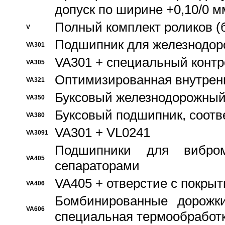
допуск по ширине +0,10/0 м
Полный комплект роликов (
V
Подшипник для железнодор
VA301
VA301 + специальный контр
VA305
Оптимизированная внутрен
VA321
Буксовый железнодорожный
VA350
Буксовый подшипник, соотв
VA380
VA301 + VL0241
VA3091
Подшипники для вибром
VA405
сепараторами
VA405 + отверстие с покры
VA406
Бомбинированные дорожк
VA606
специальная термообработ