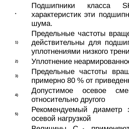
Подшипники класса S
характеристик эти подшип
*
шума.
Предельные частоты враще
действительны для подши
1)
уплотнениями низкого трени
Уплотнение неармированно
2)
Предельные частоты вращ
3)
примерно 80 % от приведен
Допустимое осевое сме
4)
относительно другого
Рекомендуемый диаметр 
5)
осевой нагрузкой
Величины C
применяют