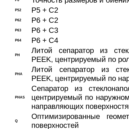
Точность размеров и биения
P6
P5 + C2
P52
P6 + C2
P62
P6 + C3
P63
P6 + C4
P64
Литой сепаратор из стек
PH
PEEK, центрируемый по ро
Литой сепаратор из стек
PHA
PEEK, центрируемый по на
Сепаратор из стеклонапо
центрируемый по наружном
PHAS
направляющих поверхностя
Оптимизированные геомет
Q
поверхностей