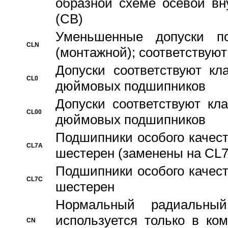
образной схеме осевой вн
(CB)
Уменьшенные допуски 
CLN
(монтажной); соответствуют
Допуски соответствуют кл
CL0
дюймовых подшипников
Допуски соответствуют кл
CL00
дюймовых подшипников
Подшипники особого качест
CL7A
шестерен (заменены на CL
Подшипники особого качест
CL7C
шестерен
Hормальный радиальный
используется только в ко
CN