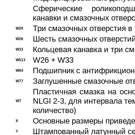
Сферические роликопод
канавки и смазочных отвер
Три смазочных отверстия в
W20
Шесть смазочных отверстий
W26
Кольцевая канавка и три с
W33
W26 + W33
W513
Подшипник с антифрикционн
W64
Заглушенные смазочные от
W77
Пластичная смазка на осн
NLGI 2-3, для интервала те
WT
количество)
Основные размеры приведен
X
Штампованный латунный се
Y