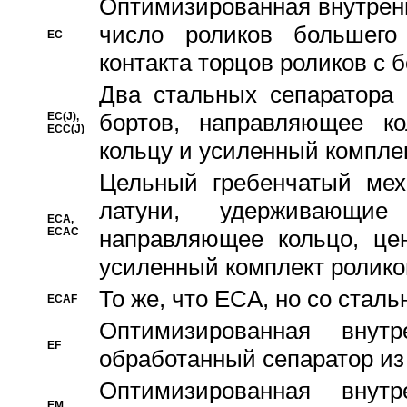
Oптимизированная внутренн
число роликов большего
EC
контакта торцов роликов с 
Два стальных сепаратора 
бортов, направляющее ко
EC(J),
ECC(J)
кольцу и усиленный компле
Цельный гребенчатый мех
латуни, удерживающи
ECA,
ECAC
направляющее кольцо, цен
усиленный комплект ролико
То же, что ECA, но со стал
ECAF
Оптимизированная внут
EF
обработанный сепаратор из
Оптимизированная внут
EM