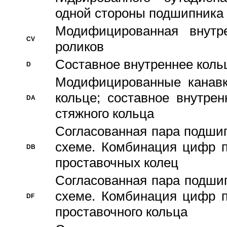
одной стороны подшипника
Модифицированная внутре
CV
роликов
Составное внутреннее кольц
D
Модифицированные канавк
кольце; составное внутре
DA
стяжного кольца
Согласованная пара подши
схеме. Комбинация цифр п
DB
проставочных колец
Согласованная пара подши
схеме. Комбинация цифр п
DF
проставочного кольца