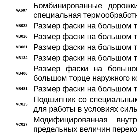
Бомбинированные дорожк
VA607
специальная термообработ
Размер фаски на большом т
VB022
Размер фаски на большом т
VB026
Размер фаски на большом т
VB061
Размер фаски на большом т
VB134
Размер фаски на большо
VB406
большом торце наружного к
Размер фаски на большом т
VB481
Подшипник со специальным
VC025
для работы в условиях сил
Модифицированная внут
VC027
предельных величин переко