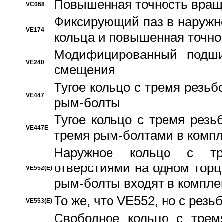
Повышенная точность вращ
VC068
Фиксирующий паз в наружн
VE174
кольца и повышенная точн
Модифицированный подши
VE240
смещения
Тугое кольцо с тремя резь
VE447
рым-болты
Тугое кольцо с тремя рез
VE447E
тремя рым-болтами в компл
Наружное кольцо с тр
отверстиями на одном торце
VE552(E)
рым-болты входят в компле
То же, что VE552, но с рез
VE553(E)
Свободное кольцо с трем