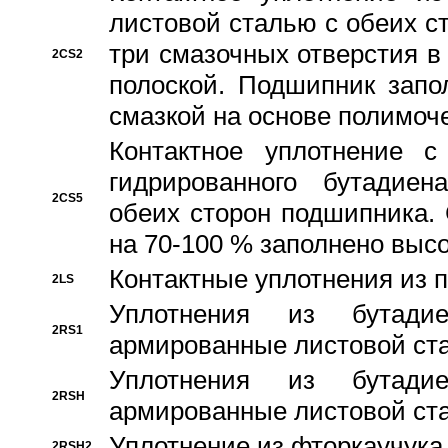
листовой сталью с обеих с
три смазочных отверстия в
2CS2
полоской. Подшипник запо
смазкой на основе полимо
Контактное уплотнение 
гидрированного бутадиен
2CS5
обеих сторон подшипника.
на 70-100 % заполнено выс
Контактные уплотнения из 
2LS
Уплотнения из бутадие
2RS1
армированные листовой ста
Уплотнения из бутадие
2RSH
армированные листовой ста
Уплотнение из фторкаучука
2RSH2