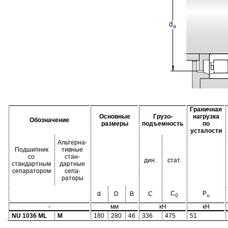
Граничная
Основные
Грузо-
нагрузка
Обозначение
размеры
подъемность
по
усталости
Альтерна-
Подшипник
тивные
со
стан-
дин.
стат.
стандартным
дартные
сепаратором
сепа-
раторы
C
P
d
D
B
C
0
u
-
мм
кН
кН
NU 1036 ML
M
180
280
46
336
475
51