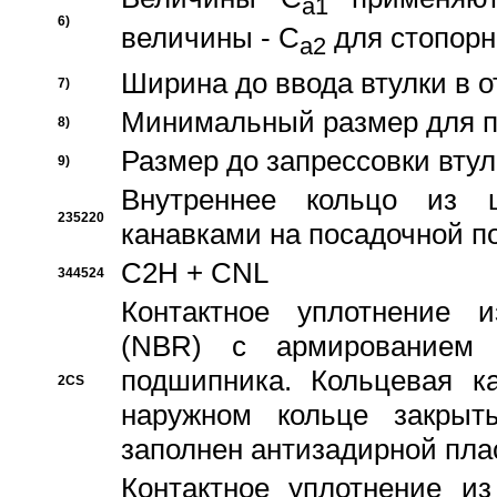
a1
6)
величины - C
для стопорн
a2
Ширина до ввода втулки в 
7)
Минимальный размер для п
8)
Размер до запрессовки втул
9)
Внутреннее кольцо из 
235220
канавками на посадочной п
C2H + CNL
344524
Контактное уплотнение и
(NBR) с армированием 
подшипника. Кольцевая к
2CS
наружном кольце закрыт
заполнен антизадирной пла
Контактное уплотнение и