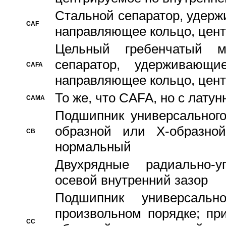
Стальной сепаратор, удерж
CAF
направляющее кольцо, цент
Цельный гребенчатый м
сепаратор, удерживающ
CAFA
направляющее кольцо, цент
То же, что CAFA, но с лату
CAMA
Подшипник универсального
образной или Х-образно
CB
нормальный
Двухрядные радиально-
осевой внутренний зазор
Подшипник универсальн
произвольном порядке; пр
CC