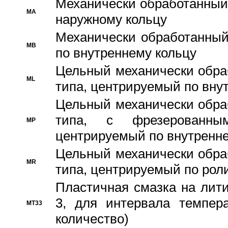
Механически обработанный
MA
наружному кольцу
Механически обработанный
MB
по внутреннему кольцу
Цельный механически обра
ML
типа, центрируемый по вну
Цельный механически обра
типа, с фрезерованны
MP
центрируемый по внутренне
Цельный механически обра
MR
типа, центрируемый по рол
Пластичная смазка на лити
3, для интервала темпера
MT33
количество)