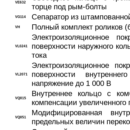
VE632
торце под рым-болты
Сепаратор из штампованной
VG114
Полный комплект роликов (
VH
Электроизоляционное по
поверхности наружного коль
VL0241
тока
Электроизоляционное пок
поверхности внутреннег
VL2071
напряжение до 1 000 В
Bнутреннее кольцо с ком
VQ015
компенсации увеличенного 
Модифицированная внут
VQ051
предельных величин переко