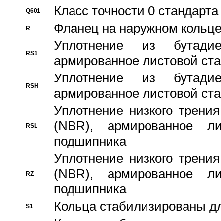
Класс точности 0 стандар
Q601
Фланец на наружном кольц
R
Уплотнение из бутадие
RS1
армированное листовой ста
Уплотнение из бутадие
RSH
армированное листовой ста
Уплотнение низкого трения
(NBR), армированное л
RSL
подшипника
Уплотнение низкого трения
(NBR), армированное л
RZ
подшипника
Кольца стабилизированы дл
S1