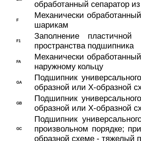
обработанный сепаратор из
Механически обработанный
F
шарикам
Заполнение пластичной
F1
пространства подшипника
Механически обработанный
FA
наружному кольцу
Подшипник универсального
GA
образной или Х-образной сх
Подшипник универсального
GB
образной или Х-образной с
Подшипник универсального
произвольном порядке; пр
GC
образной схеме - тяжелый 