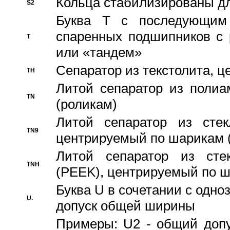
Кольца стабилизированы дл
S2
Буква T с последующим
спаренных подшипников с 
T
или «тандем»
Сепаратор из текстолита, 
TH
Литой сепаратор из полиа
TN
(роликам)
Литой сепаратор из стекл
TN9
центрируемый по шарикам 
Литой сепаратор из стек
TNH
(PEEK), центрируемый по 
Буква U в сочетании с одн
U.
допуск общей ширины
Примеры: U2 - общий допу