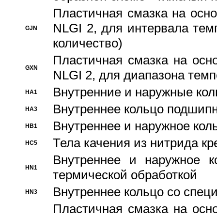
Пластичная смазка на осно
NLGI 2, для интервала темп
GJN
количество)
Пластичная смазка на осн
GXN
NLGI 2, для диапазона темп
Внутренние и наружные кол
HA1
Bнутреннее кольцо подшипн
HA3
Bнутреннее и наружное коль
HB1
Тела качения из нитрида к
HC5
Bнутреннее и наружное к
HN1
термической обработкой
Внутреннее кольцо со спец
HN3
Пластичная смазка на осн