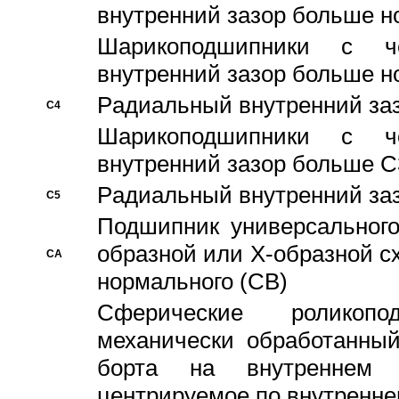
внутренний зазор больше н
Шарикоподшипники с че
внутренний зазор больше н
Pадиальный внутренний за
C4
Шарикоподшипники с че
внутренний зазор больше C
Pадиальный внутренний за
C5
Подшипник универсального
образной или Х-образной с
CA
нормального (CB)
Сферические роликопо
механически обработанный
борта на внутреннем 
центрируемое по внутренне