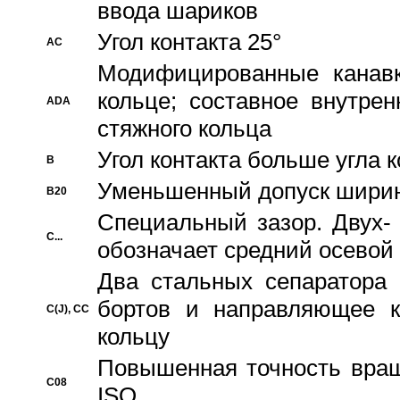
ввода шариков
Угол контакта 25°
AC
Модифицированные канавк
кольце; составное внутре
ADA
стяжного кольца
Угол контакта больше угла 
B
Уменьшенный допуск шири
B20
Специальный зазор. Двух-
C...
обозначает средний осевой
Два стальных сепаратора 
бортов и направляющее к
C(J), CC
кольцу
Повышенная точность враще
C08
ISO