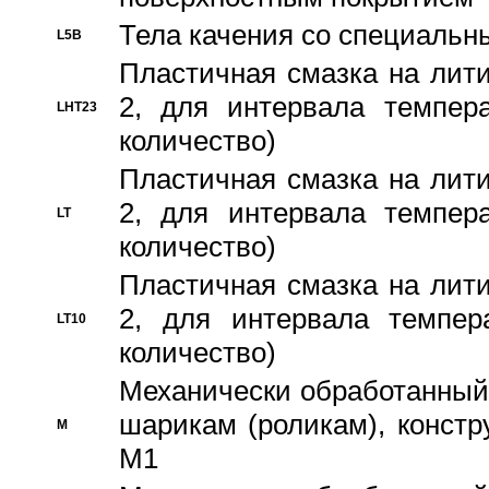
Тела качения со специаль
L5B
Пластичная смазка на лити
2, для интервала темпера
LHT23
количество)
Пластичная смазка на лити
2, для интервала темпера
LT
количество)
Пластичная смазка на лити
2, для интервала темпер
LT10
количество)
Механически обработанный 
шарикам (роликам), констр
M
M1