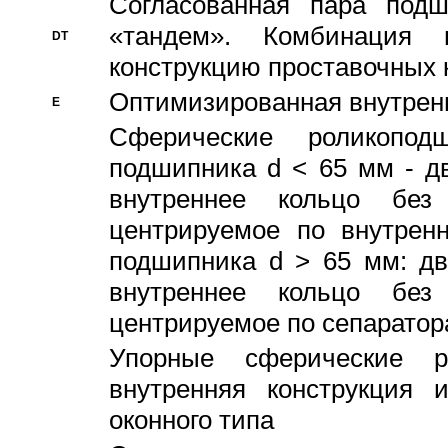
Согласованная пара под
«тандем». Комбинация
DT
конструкцию проставочных 
Оптимизированная внутрен
E
Сферические роликопод
подшипника d < 65 мм - дв
внутреннее кольцо без
центрируемое по внутренн
подшипника d > 65 мм: дв
внутреннее кольцо без
центрируемое по сепарато
Упорные сферические ро
внутренняя конструкция 
оконного типа