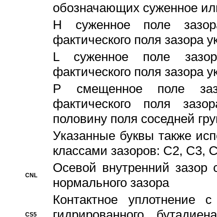
обозначающих суженное ил
H суженное поле зазора
фактического поля зазора у
L суженное поле зазор
фактического поля зазора у
P смещенное поле заз
фактического поля заз
половину поля соседней гр
Указанные буквы также ис
классами зазоров: С2, C3, 
Осевой внутренний зазор 
CNL
нормального зазора
Контактное уплотнение 
гидрированного бутадиен
CS5