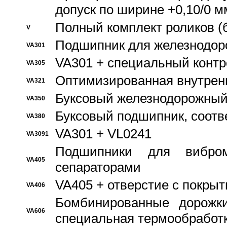
допуск по ширине +0,10/0 м
Полный комплект роликов (
V
Подшипник для железнодор
VA301
VA301 + специальный контр
VA305
Оптимизированная внутрен
VA321
Буксовый железнодорожный
VA350
Буксовый подшипник, соотв
VA380
VA301 + VL0241
VA3091
Подшипники для вибром
VA405
сепараторами
VA405 + отверстие с покры
VA406
Бомбинированные дорожк
VA606
специальная термообработ