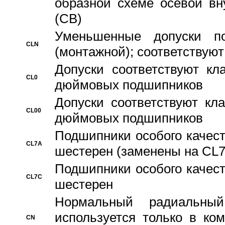
образной схеме осевой вн
(CB)
Уменьшенные допуски 
CLN
(монтажной); соответствуют
Допуски соответствуют кл
CL0
дюймовых подшипников
Допуски соответствуют кл
CL00
дюймовых подшипников
Подшипники особого качест
CL7A
шестерен (заменены на CL
Подшипники особого качест
CL7C
шестерен
Hормальный радиальный
используется только в ко
CN