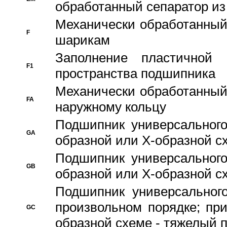
обработанный сепаратор из
Механически обработанный
F
шарикам
Заполнение пластичной
F1
пространства подшипника
Механически обработанный
FA
наружному кольцу
Подшипник универсального
GA
образной или Х-образной сх
Подшипник универсального
GB
образной или Х-образной с
Подшипник универсального
произвольном порядке; пр
GC
образной схеме - тяжелый 