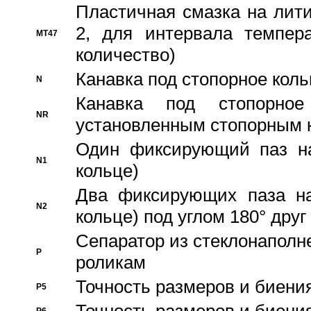
Пластичная смазка на лити
2, для интервала темпера
MT47
количество)
Канавка под стопорное кол
N
Канавка под стопорно
NR
установленным стопорным 
Один фиксирующий паз на
N1
кольце)
Два фиксирующих паза на
N2
кольце) под углом 180° друг 
Cепаратор из стеклонаполн
P
роликам
Точность размеров и биения
P5