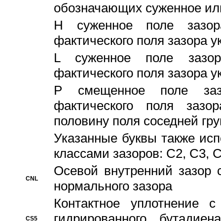
обозначающих суженное ил
H суженное поле зазора
фактического поля зазора у
L суженное поле зазор
фактического поля зазора у
P смещенное поле заз
фактического поля заз
половину поля соседней гр
Указанные буквы также ис
классами зазоров: С2, C3, 
Осевой внутренний зазор 
CNL
нормального зазора
Контактное уплотнение 
гидрированного бутадиен
CS5