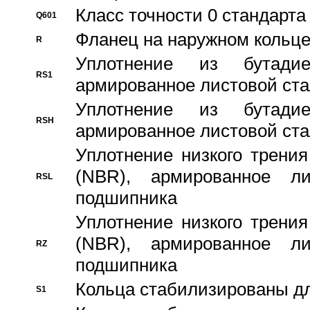
Класс точности 0 стандар
Q601
Фланец на наружном кольц
R
Уплотнение из бутадие
RS1
армированное листовой ста
Уплотнение из бутадие
RSH
армированное листовой ста
Уплотнение низкого трения
(NBR), армированное л
RSL
подшипника
Уплотнение низкого трения
(NBR), армированное л
RZ
подшипника
Кольца стабилизированы дл
S1