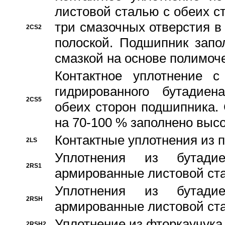
листовой сталью с обеих с
три смазочных отверстия в
2CS2
полоской. Подшипник запо
смазкой на основе полимо
Контактное уплотнение 
гидрированного бутадиен
2CS5
обеих сторон подшипника.
на 70-100 % заполнено выс
Контактные уплотнения из 
2LS
Уплотнения из бутадие
2RS1
армированные листовой ста
Уплотнения из бутадие
2RSH
армированные листовой ста
Уплотнение из фторкаучука
2RSH2