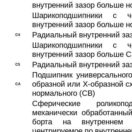
внутренний зазор больше н
Шарикоподшипники с че
внутренний зазор больше н
Pадиальный внутренний за
C4
Шарикоподшипники с че
внутренний зазор больше C
Pадиальный внутренний за
C5
Подшипник универсального
образной или Х-образной с
CA
нормального (CB)
Сферические роликопо
механически обработанный
борта на внутреннем 
центрируемое по внутренне