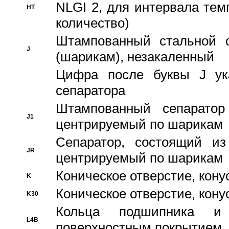
NLGI 2, для интервала темп
HT
количество)
Штампованный стальной с
J
(шарикам), незакаленный
Цифра после буквы J ука
сепаратора
Штампованный сепаратор
J1
центрируемый по шарикам
Сепаратор, состоящий из
JR
центрируемый по шарикам
Коническое отверстие, кону
K
Коническое отверстие, кону
K30
Кольца подшипника и
L4B
поверхностным покрытием