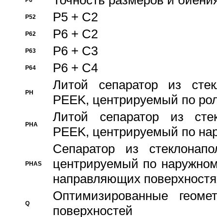
Точность размеров и биения
P6
P5 + C2
P52
P6 + C2
P62
P6 + C3
P63
P6 + C4
P64
Литой сепаратор из стек
PH
PEEK, центрируемый по ро
Литой сепаратор из стек
PHA
PEEK, центрируемый по на
Сепаратор из стеклонапо
центрируемый по наружном
PHAS
направляющих поверхностя
Оптимизированные геомет
Q
поверхностей