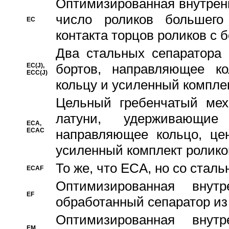
Oптимизированная внутренн
число роликов большего
EC
контакта торцов роликов с 
Два стальных сепаратора 
бортов, направляющее ко
EC(J),
ECC(J)
кольцу и усиленный компле
Цельный гребенчатый мех
латуни, удерживающи
ECA,
ECAC
направляющее кольцо, цен
усиленный комплект ролико
То же, что ECA, но со стал
ECAF
Оптимизированная внут
EF
обработанный сепаратор из
Оптимизированная внут
EM