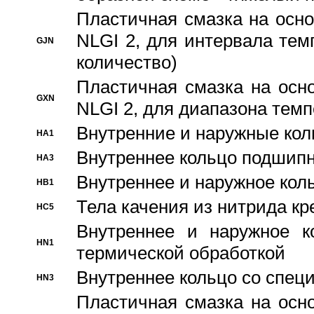
Пластичная смазка на осно
NLGI 2, для интервала темп
GJN
количество)
Пластичная смазка на осн
GXN
NLGI 2, для диапазона темп
Внутренние и наружные кол
HA1
Bнутреннее кольцо подшипн
HA3
Bнутреннее и наружное коль
HB1
Тела качения из нитрида к
HC5
Bнутреннее и наружное к
HN1
термической обработкой
Внутреннее кольцо со спец
HN3
Пластичная смазка на осн