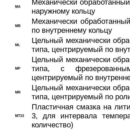
Механически обработанный
MA
наружному кольцу
Механически обработанный
MB
по внутреннему кольцу
Цельный механически обра
ML
типа, центрируемый по вну
Цельный механически обра
типа, с фрезерованны
MP
центрируемый по внутренне
Цельный механически обра
MR
типа, центрируемый по рол
Пластичная смазка на лити
3, для интервала темпера
MT33
количество)