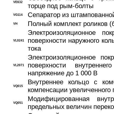
VE632
торце под рым-болты
Сепаратор из штампованной
VG114
Полный комплект роликов (
VH
Электроизоляционное по
поверхности наружного коль
VL0241
тока
Электроизоляционное пок
поверхности внутреннег
VL2071
напряжение до 1 000 В
Bнутреннее кольцо с ком
VQ015
компенсации увеличенного 
Модифицированная внут
VQ051
предельных величин переко