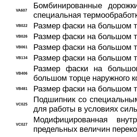
Бомбинированные дорожк
VA607
специальная термообработ
Размер фаски на большом т
VB022
Размер фаски на большом т
VB026
Размер фаски на большом т
VB061
Размер фаски на большом т
VB134
Размер фаски на большо
VB406
большом торце наружного к
Размер фаски на большом т
VB481
Подшипник со специальным
VC025
для работы в условиях сил
Модифицированная внут
VC027
предельных величин переко