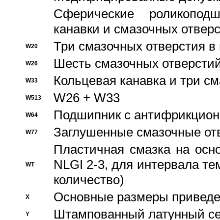
Сферические роликопод
канавки и смазочных отвер
Три смазочных отверстия в
W20
Шесть смазочных отверстий
W26
Кольцевая канавка и три с
W33
W26 + W33
W513
Подшипник с антифрикционн
W64
Заглушенные смазочные от
W77
Пластичная смазка на осн
NLGI 2-3, для интервала те
WT
количество)
Основные размеры приведен
X
Штампованный латунный се
Y