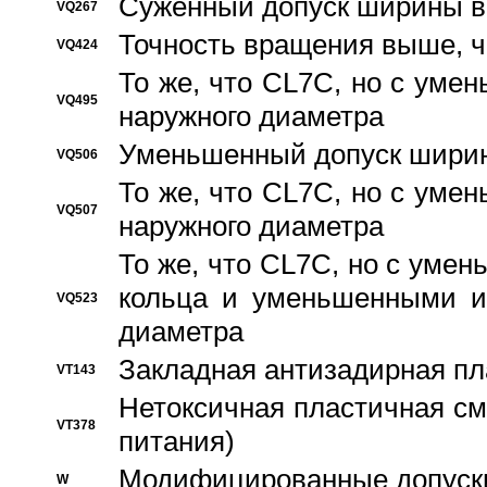
Суженный допуск ширины вн
VQ267
Точность вращения выше, 
VQ424
То же, что CL7C, но с ум
VQ495
наружного диаметра
Уменьшенный допуск ширин
VQ506
То же, что CL7C, но с ум
VQ507
наружного диаметра
То же, что CL7C, но с уме
кольца и уменьшенными и
VQ523
диаметра
Закладная антизадирная пл
VT143
Нетоксичная пластичная сма
VT378
питания)
Модифицированные допуски
W