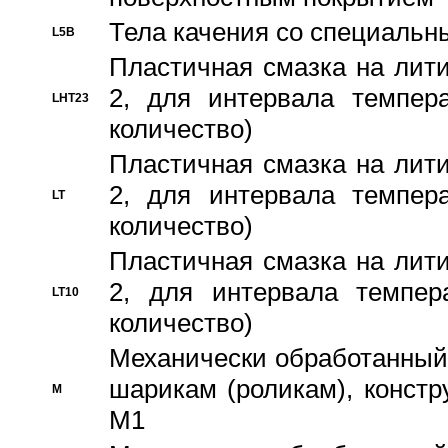
Тела качения со специаль
L5B
Пластичная смазка на лити
2, для интервала темпера
LHT23
количество)
Пластичная смазка на лити
2, для интервала темпера
LT
количество)
Пластичная смазка на лити
2, для интервала темпер
LT10
количество)
Механически обработанный 
шарикам (роликам), констр
M
M1