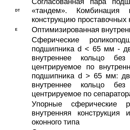
Согласованная пара под
«тандем». Комбинация
DT
конструкцию проставочных 
Оптимизированная внутрен
E
Сферические роликопод
подшипника d < 65 мм - дв
внутреннее кольцо без
центрируемое по внутренн
подшипника d > 65 мм: дв
внутреннее кольцо без
центрируемое по сепарато
Упорные сферические ро
внутренняя конструкция 
оконного типа