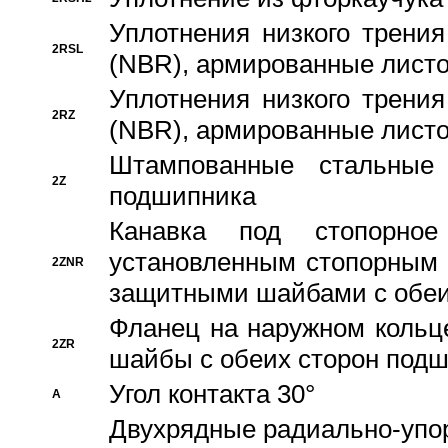
Уплотнения низкого трения
2RSL
(NBR), армированные листо
Уплотнения низкого трения
2RZ
(NBR), армированные листо
Штампованные стальные
2Z
подшипника
Канавка под стопорно
установленным стопорным
2ZNR
защитными шайбами с обеи
Фланец на наружном кольц
2ZR
шайбы с обеих сторон под
Угол контакта 30°
A
Двухрядные радиально-упо