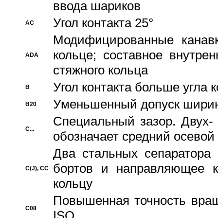
ввода шариков
Угол контакта 25°
AC
Модифицированные канавк
кольце; составное внутре
ADA
стяжного кольца
Угол контакта больше угла 
B
Уменьшенный допуск шири
B20
Специальный зазор. Двух-
C...
обозначает средний осевой
Два стальных сепаратора 
бортов и направляющее к
C(J), CC
кольцу
Повышенная точность враще
C08
ISO