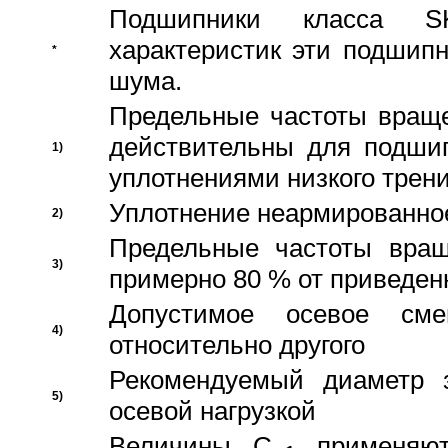
Подшипники класса S
характеристик эти подшип
*
шума.
Предельные частоты враще
действительны для подши
1)
уплотнениями низкого трени
Уплотнение неармированно
2)
Предельные частоты вращ
3)
примерно 80 % от приведен
Допустимое осевое сме
4)
относительно другого
Рекомендуемый диаметр 
5)
осевой нагрузкой
Величины C
применяют