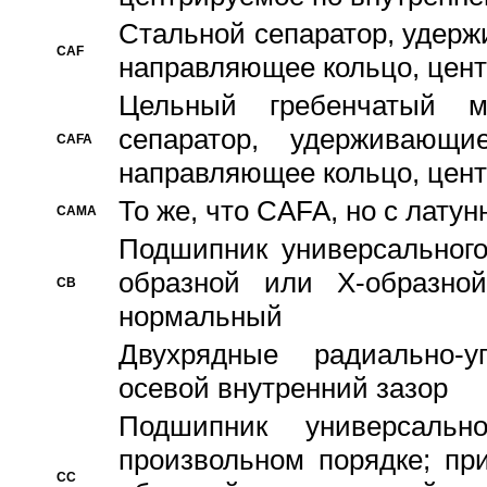
Стальной сепаратор, удерж
CAF
направляющее кольцо, цент
Цельный гребенчатый м
сепаратор, удерживающ
CAFA
направляющее кольцо, цент
То же, что CAFA, но с лату
CAMA
Подшипник универсального
образной или Х-образно
CB
нормальный
Двухрядные радиально-
осевой внутренний зазор
Подшипник универсальн
произвольном порядке; пр
CC