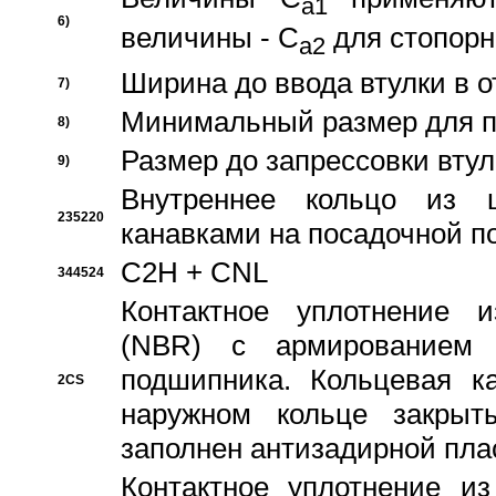
a1
6)
величины - C
для стопорн
a2
Ширина до ввода втулки в 
7)
Минимальный размер для п
8)
Размер до запрессовки втул
9)
Внутреннее кольцо из 
235220
канавками на посадочной п
C2H + CNL
344524
Контактное уплотнение и
(NBR) с армированием 
подшипника. Кольцевая к
2CS
наружном кольце закрыт
заполнен антизадирной пла
Контактное уплотнение и