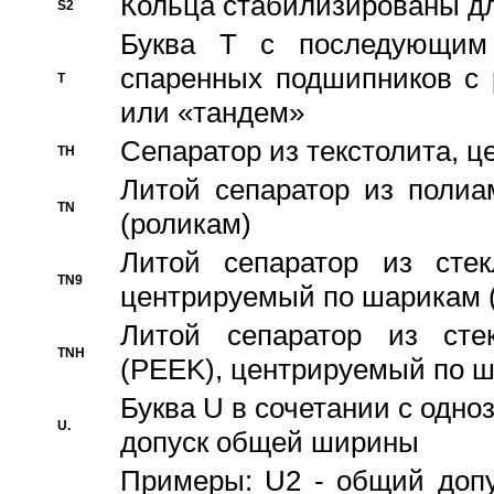
Кольца стабилизированы дл
S2
Буква T с последующим
спаренных подшипников с 
T
или «тандем»
Сепаратор из текстолита, 
TH
Литой сепаратор из полиа
TN
(роликам)
Литой сепаратор из стекл
TN9
центрируемый по шарикам 
Литой сепаратор из стек
TNH
(PEEK), центрируемый по 
Буква U в сочетании с одн
U.
допуск общей ширины
Примеры: U2 - общий допу