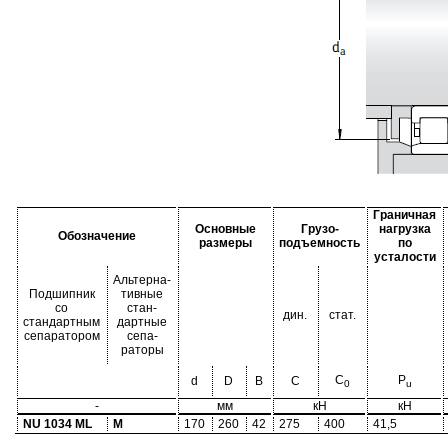
Граничная
Основные
Грузо-
нагрузка
Обозначение
размеры
подъемность
по
усталости
Альтерна-
Подшипник
тивные
со
стан-
дин.
стат.
стандартным
дартные
сепаратором
сепа-
раторы
C
P
d
D
B
C
0
u
-
мм
кН
кН
NU 1034 ML
M
170
260
42
275
400
41,5