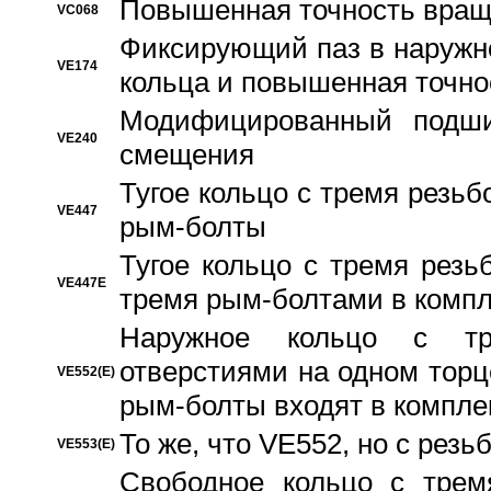
Повышенная точность вращ
VC068
Фиксирующий паз в наружн
VE174
кольца и повышенная точн
Модифицированный подши
VE240
смещения
Тугое кольцо с тремя резь
VE447
рым-болты
Тугое кольцо с тремя рез
VE447E
тремя рым-болтами в компл
Наружное кольцо с тр
отверстиями на одном торце
VE552(E)
рым-болты входят в компле
То же, что VE552, но с рез
VE553(E)
Свободное кольцо с трем