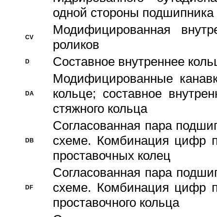
одной стороны подшипника
Модифицированная внутре
CV
роликов
Составное внутреннее кольц
D
Модифицированные канавк
кольце; составное внутре
DA
стяжного кольца
Согласованная пара подши
схеме. Комбинация цифр п
DB
проставочных колец
Согласованная пара подши
схеме. Комбинация цифр п
DF
проставочного кольца