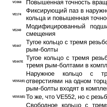
Повышенная точность вращ
VC068
Фиксирующий паз в наружн
VE174
кольца и повышенная точн
Модифицированный подши
VE240
смещения
Тугое кольцо с тремя резь
VE447
рым-болты
Тугое кольцо с тремя рез
VE447E
тремя рым-болтами в компл
Наружное кольцо с тр
отверстиями на одном торце
VE552(E)
рым-болты входят в компле
То же, что VE552, но с рез
VE553(E)
Свободное кольцо с трем