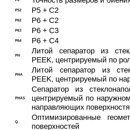
Точность размеров и биения
P6
P5 + C2
P52
P6 + C2
P62
P6 + C3
P63
P6 + C4
P64
Литой сепаратор из стек
PH
PEEK, центрируемый по ро
Литой сепаратор из стек
PHA
PEEK, центрируемый по на
Сепаратор из стеклонапо
центрируемый по наружном
PHAS
направляющих поверхностя
Оптимизированные геомет
Q
поверхностей