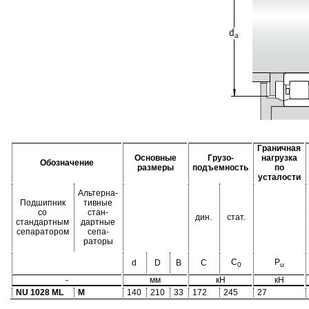
Граничная
Основные
Грузо-
нагрузка
Обозначение
размеры
подъемность
по
усталости
Альтерна-
Подшипник
тивные
со
стан-
дин.
стат.
стандартным
дартные
сепаратором
сепа-
раторы
C
P
d
D
B
C
0
u
-
мм
кН
кН
NU 1028 ML
M
140
210
33
172
245
27