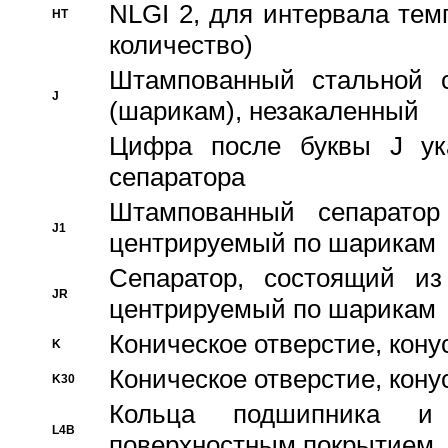
NLGI 2, для интервала темп
HT
количество)
Штампованный стальной с
J
(шарикам), незакаленный
Цифра после буквы J ука
сепаратора
Штампованный сепаратор
J1
центрируемый по шарикам
Сепаратор, состоящий из
JR
центрируемый по шарикам
Коническое отверстие, кону
K
Коническое отверстие, кону
K30
Кольца подшипника и
L4B
поверхностным покрытием