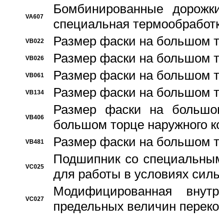
Бомбинированные дорожк
VA607
специальная термообработ
Размер фаски на большом т
VB022
Размер фаски на большом т
VB026
Размер фаски на большом т
VB061
Размер фаски на большом т
VB134
Размер фаски на большо
VB406
большом торце наружного к
Размер фаски на большом т
VB481
Подшипник со специальным
VC025
для работы в условиях сил
Модифицированная внут
VC027
предельных величин переко