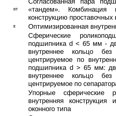
Согласованная пара под
«тандем». Комбинация
DT
конструкцию проставочных 
Оптимизированная внутрен
E
Сферические роликопод
подшипника d < 65 мм - дв
внутреннее кольцо без
центрируемое по внутренн
подшипника d > 65 мм: дв
внутреннее кольцо без
центрируемое по сепарато
Упорные сферические ро
внутренняя конструкция 
оконного типа