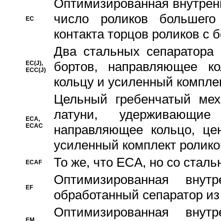
Oптимизированная внутренн
число роликов большего
EC
контакта торцов роликов с 
Два стальных сепаратора 
бортов, направляющее ко
EC(J),
ECC(J)
кольцу и усиленный компле
Цельный гребенчатый мех
латуни, удерживающи
ECA,
ECAC
направляющее кольцо, цен
усиленный комплект ролико
То же, что ECA, но со стал
ECAF
Оптимизированная внут
EF
обработанный сепаратор из
Оптимизированная внут
EM