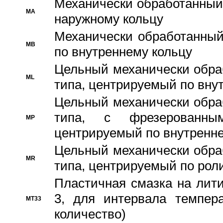
Механически обработанный
MA
наружному кольцу
Механически обработанный
MB
по внутреннему кольцу
Цельный механически обра
ML
типа, центрируемый по вну
Цельный механически обра
типа, с фрезерованны
MP
центрируемый по внутренне
Цельный механически обра
MR
типа, центрируемый по рол
Пластичная смазка на лити
3, для интервала темпера
MT33
количество)