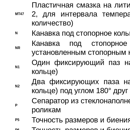
Пластичная смазка на лити
2, для интервала темпера
MT47
количество)
Канавка под стопорное кол
N
Канавка под стопорно
NR
установленным стопорным 
Один фиксирующий паз на
N1
кольце)
Два фиксирующих паза на
N2
кольце) под углом 180° друг 
Cепаратор из стеклонаполн
P
роликам
Точность размеров и биения
P5