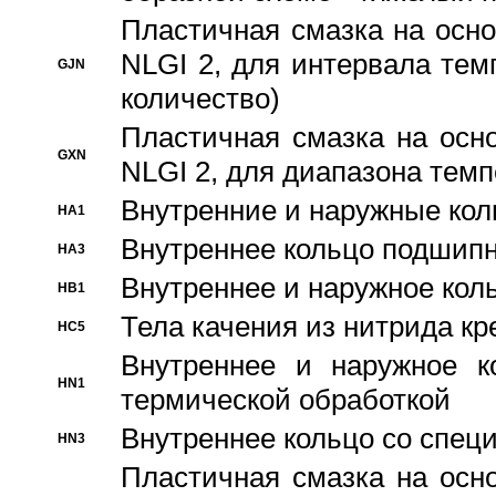
Пластичная смазка на осно
NLGI 2, для интервала темп
GJN
количество)
Пластичная смазка на осн
GXN
NLGI 2, для диапазона темп
Внутренние и наружные кол
HA1
Bнутреннее кольцо подшипн
HA3
Bнутреннее и наружное коль
HB1
Тела качения из нитрида к
HC5
Bнутреннее и наружное к
HN1
термической обработкой
Внутреннее кольцо со спец
HN3
Пластичная смазка на осн