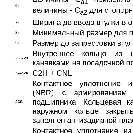
a1
6)
величины - C
для стопорн
a2
Ширина до ввода втулки в 
7)
Минимальный размер для п
8)
Размер до запрессовки втул
9)
Внутреннее кольцо из 
235220
канавками на посадочной п
C2H + CNL
344524
Контактное уплотнение и
(NBR) с армированием 
подшипника. Кольцевая к
2CS
наружном кольце закрыт
заполнен антизадирной пла
Контактное уплотнение и