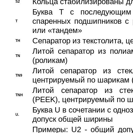
Кольца стабилизированы дл
S2
Буква T с последующим
спаренных подшипников с 
T
или «тандем»
Сепаратор из текстолита, 
TH
Литой сепаратор из полиа
TN
(роликам)
Литой сепаратор из стекл
TN9
центрируемый по шарикам 
Литой сепаратор из стек
TNH
(PEEK), центрируемый по 
Буква U в сочетании с одн
U.
допуск общей ширины
Примеры: U2 - общий допу