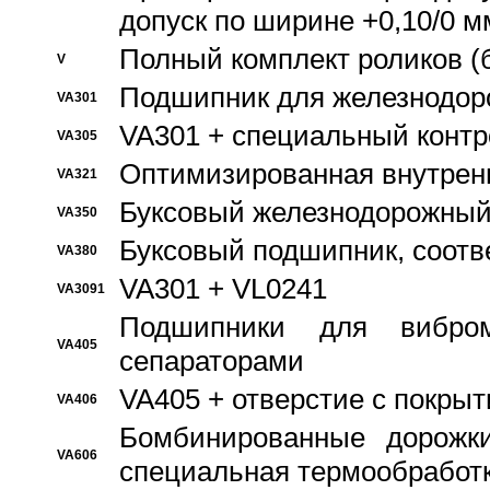
допуск по ширине +0,10/0 м
Полный комплект роликов (
V
Подшипник для железнодор
VA301
VA301 + специальный контр
VA305
Оптимизированная внутрен
VA321
Буксовый железнодорожный
VA350
Буксовый подшипник, соотв
VA380
VA301 + VL0241
VA3091
Подшипники для вибром
VA405
сепараторами
VA405 + отверстие с покры
VA406
Бомбинированные дорожк
VA606
специальная термообработ