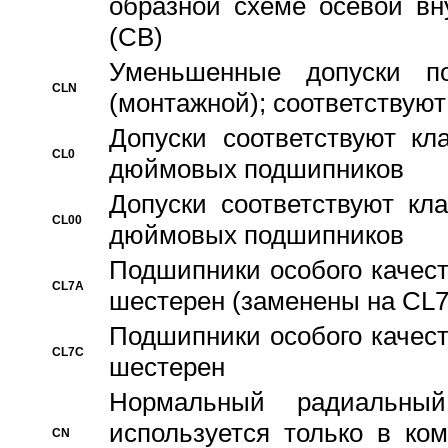
образной схеме осевой вн
(CB)
Уменьшенные допуски 
CLN
(монтажной); соответствуют
Допуски соответствуют кл
CL0
дюймовых подшипников
Допуски соответствуют кл
CL00
дюймовых подшипников
Подшипники особого качест
CL7A
шестерен (заменены на CL
Подшипники особого качест
CL7C
шестерен
Hормальный радиальный
используется только в ко
CN