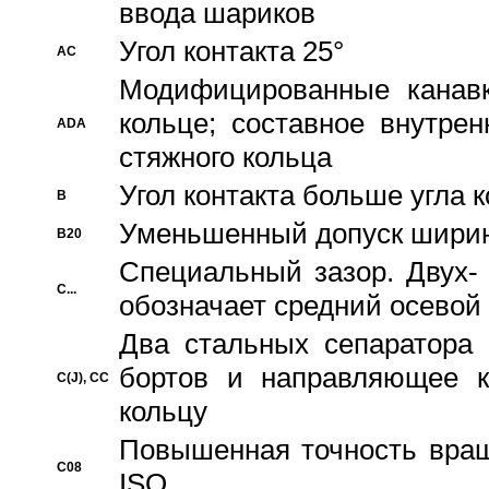
ввода шариков
Угол контакта 25°
AC
Модифицированные канавк
кольце; составное внутре
ADA
стяжного кольца
Угол контакта больше угла 
B
Уменьшенный допуск шири
B20
Специальный зазор. Двух-
C...
обозначает средний осевой
Два стальных сепаратора 
бортов и направляющее к
C(J), CC
кольцу
Повышенная точность враще
C08
ISO