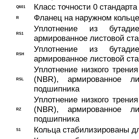
Класс точности 0 стандар
Q601
Фланец на наружном кольц
R
Уплотнение из бутадие
RS1
армированное листовой ста
Уплотнение из бутадие
RSH
армированное листовой ста
Уплотнение низкого трения
(NBR), армированное л
RSL
подшипника
Уплотнение низкого трения
(NBR), армированное л
RZ
подшипника
Кольца стабилизированы дл
S1