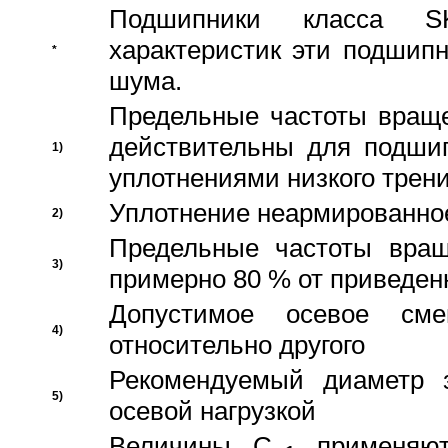
Подшипники класса S
характеристик эти подшип
*
шума.
Предельные частоты враще
действительны для подши
1)
уплотнениями низкого трени
Уплотнение неармированно
2)
Предельные частоты вращ
3)
примерно 80 % от приведен
Допустимое осевое сме
4)
относительно другого
Рекомендуемый диаметр 
5)
осевой нагрузкой
Величины C
применяют