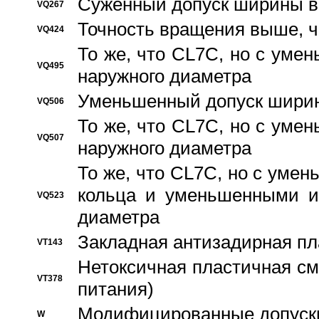
Суженный допуск ширины вн
VQ267
Точность вращения выше, 
VQ424
То же, что CL7C, но с ум
VQ495
наружного диаметра
Уменьшенный допуск ширин
VQ506
То же, что CL7C, но с ум
VQ507
наружного диаметра
То же, что CL7C, но с уме
кольца и уменьшенными и
VQ523
диаметра
Закладная антизадирная пл
VT143
Нетоксичная пластичная сма
VT378
питания)
Модифицированные допуски
W