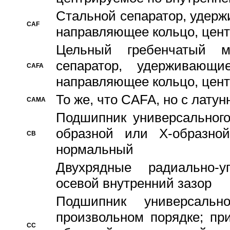
Стальной сепаратор, удерж
CAF
направляющее кольцо, цент
Цельный гребенчатый м
сепаратор, удерживающ
CAFA
направляющее кольцо, цент
То же, что CAFA, но с лату
CAMA
Подшипник универсального
образной или Х-образно
CB
нормальный
Двухрядные радиально-
осевой внутренний зазор
Подшипник универсальн
произвольном порядке; пр
CC