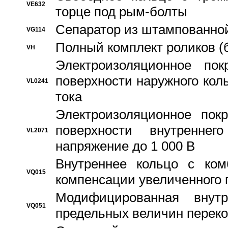
VE632
торце под рым-болты
Сепаратор из штампованной
VG114
Полный комплект роликов (
VH
Электроизоляционное по
поверхности наружного коль
VL0241
тока
Электроизоляционное пок
поверхности внутреннег
VL2071
напряжение до 1 000 В
Bнутреннее кольцо с ком
VQ015
компенсации увеличенного 
Модифицированная внут
VQ051
предельных величин переко