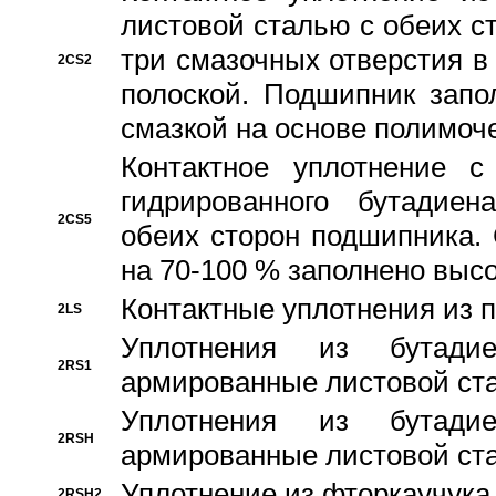
листовой сталью с обеих с
три смазочных отверстия в
2CS2
полоской. Подшипник запо
смазкой на основе полимо
Контактное уплотнение 
гидрированного бутадиен
2CS5
обеих сторон подшипника.
на 70-100 % заполнено выс
Контактные уплотнения из 
2LS
Уплотнения из бутадие
2RS1
армированные листовой ста
Уплотнения из бутадие
2RSH
армированные листовой ста
Уплотнение из фторкаучука
2RSH2