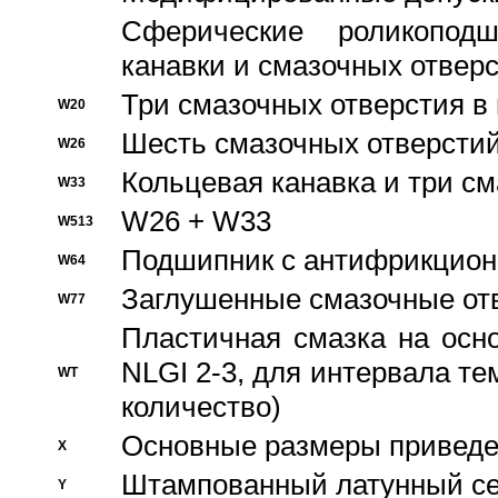
Сферические роликопод
канавки и смазочных отвер
Три смазочных отверстия в
W20
Шесть смазочных отверстий
W26
Кольцевая канавка и три с
W33
W26 + W33
W513
Подшипник с антифрикционн
W64
Заглушенные смазочные от
W77
Пластичная смазка на осн
NLGI 2-3, для интервала те
WT
количество)
Основные размеры приведен
X
Штампованный латунный се
Y