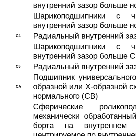
внутренний зазор больше н
Шарикоподшипники с че
внутренний зазор больше н
Pадиальный внутренний за
C4
Шарикоподшипники с че
внутренний зазор больше C
Pадиальный внутренний за
C5
Подшипник универсального
образной или Х-образной с
CA
нормального (CB)
Сферические роликопо
механически обработанный
борта на внутреннем 
центрируемое по внутренне