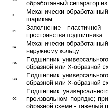
обработанный сепаратор из
Механически обработанный
F
шарикам
Заполнение пластичной
F1
пространства подшипника
Механически обработанный
FA
наружному кольцу
Подшипник универсального
GA
образной или Х-образной сх
Подшипник универсального
GB
образной или Х-образной с
Подшипник универсального
произвольном порядке; пр
GC
образной схеме - тяжелый 