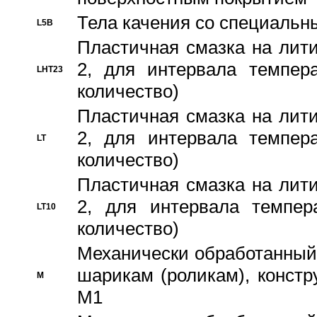
Тела качения со специаль
L5B
Пластичная смазка на лити
2, для интервала темпера
LHT23
количество)
Пластичная смазка на лити
2, для интервала темпера
LT
количество)
Пластичная смазка на лити
2, для интервала темпер
LT10
количество)
Механически обработанный 
шарикам (роликам), констр
M
M1