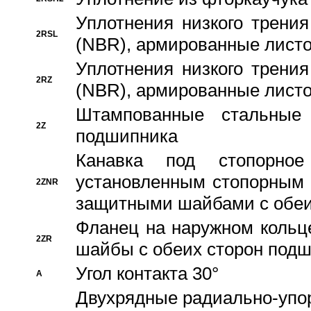
Уплотнения низкого трения
2RSL
(NBR), армированные листо
Уплотнения низкого трения
2RZ
(NBR), армированные листо
Штампованные стальные
2Z
подшипника
Канавка под стопорно
установленным стопорным
2ZNR
защитными шайбами с обеи
Фланец на наружном кольц
2ZR
шайбы с обеих сторон под
Угол контакта 30°
A
Двухрядные радиально-упо