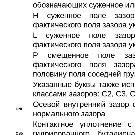
обозначающих суженное ил
H суженное поле зазора
фактического поля зазора у
L суженное поле зазор
фактического поля зазора у
P смещенное поле заз
фактического поля заз
половину поля соседней гр
Указанные буквы также ис
классами зазоров: С2, C3, 
Осевой внутренний зазор 
CNL
нормального зазора
Контактное уплотнение 
гидрированного бутадиен
CS5