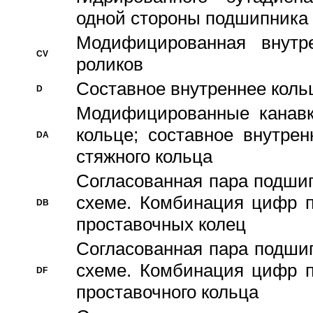
одной стороны подшипника
Модифицированная внутре
CV
роликов
Составное внутреннее кольц
D
Модифицированные канавк
кольце; составное внутре
DA
стяжного кольца
Согласованная пара подши
схеме. Комбинация цифр п
DB
проставочных колец
Согласованная пара подши
схеме. Комбинация цифр п
DF
проставочного кольца