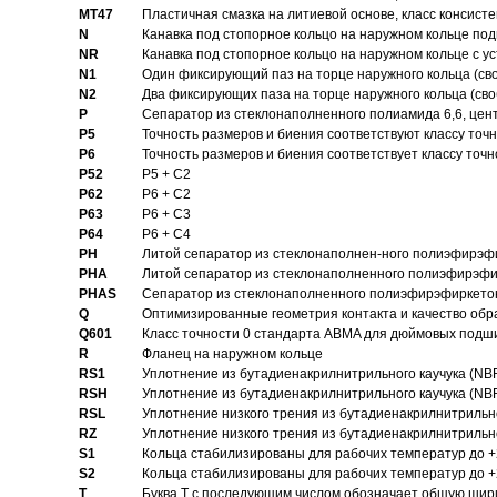
MT47
Пластичная смазка на литиевой основе, класс консисте
N
Канавка под стопорное кольцо на наружном кольце по
NR
Канавка под стопорное кольцо на наружном кольце с 
N1
Один фиксирующий паз на торце наружного кольца (св
N2
Два фиксирующих паза на торце наружного кольца (своб
P
Cепаратор из стеклонаполненного полиамида 6,6, цен
P5
Точность размеров и биения соответствуют классу точн
P6
Точность размеров и биения соответствует классу точн
P52
P5 + C2
P62
P6 + C2
P63
P6 + C3
P64
P6 + C4
PH
Литой сепаратор из стеклонаполнен-ного полиэфирэф
PHA
Литой сепаратор из стеклонаполненного полиэфирэфи
PHAS
Сепаратор из стеклонаполненного полиэфирэфиркетон
Q
Оптимизированные геометрия контакта и качество обр
Q601
Класс точности 0 стандарта ABMA для дюймовых подш
R
Фланец на наружном кольце
RS1
Уплотнение из бутадиенакрилнитрильного каучука (NB
RSH
Уплотнение из бутадиенакрилнитрильного каучука (NB
RSL
Уплотнение низкого трения из бутадиенакрилнитрильно
RZ
Уплотнение низкого трения из бутадиенакрилнитрильно
S1
Кольца стабилизированы для рабочих температур до +
S2
Кольца стабилизированы для рабочих температур до +
T
Буква T с последующим числом обозначает общую шир