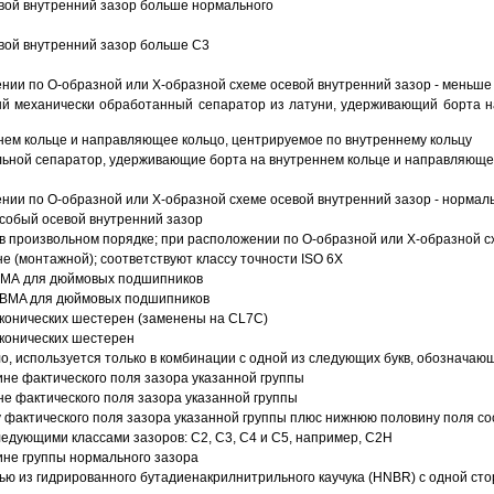
вой внутренний зазор больше нормального
вой внутренний зазор больше C3
ии по О-образной или Х-образной схеме осевой внутренний зазор - меньше
й механически обработанный сепаратор из латуни, удерживающий борта н
ем кольце и направляющее кольцо, центрируемое по внутреннему кольцу
ьной сепаратор, удерживающие борта на внутреннем кольце и направляющее
ии по О-образной или Х-образной схеме осевой внутренний зазор - нормал
собый осевой внутренний зазор
в произвольном порядке; при расположении по О-образной или Х-образной сх
 (монтажной); соответствуют классу точности ISO 6X
АВМА для дюймовых подшипников
 ABMA для дюймовых подшипников
 конических шестерен (заменены на CL7C)
 конических шестерен
о, используется только в комбинации с одной из следующих букв, обозначаю
ине фактического поля зазора указанной группы
не фактического поля зазора указанной группы
 фактического поля зазора указанной группы плюс нижнюю половину поля со
ледующими классами зазоров: С2, C3, С4 и С5, например, С2Н
ине группы нормального зазора
ью из гидрированного бутадиенакрилнитрильного каучука (HNBR) с одной ст