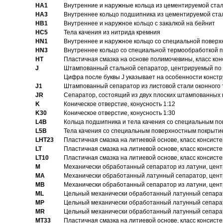
HA1
Внутренние и наружные кольца из цементируемой ста
HA3
Bнутреннее кольцо подшипника из цементируемой ста
HB1
Bнутреннее и наружное кольцо с закалкой на бейнит
HC5
Тела качения из нитрида кремния
HN1
Bнутреннее и наружное кольцо со специальной поверх
HN3
Внутреннее кольцо со специальной термообработкой 
HT
Пластичная смазка на основе полимочевины, класс конс
J
Штампованный стальной сепаратор, центрируемый по 
Цифра после буквы J указывает на особенности конст
J1
Штампованный сепаратор из листовой стали оконного
JR
Сепаратор, состоящий из двух плоских штампованных
K
Коническое отверстие, конусность 1:12
K30
Коническое отверстие, конусность 1:30
L4B
Кольца подшипника и тела качения со специальным п
L5B
Тела качения со специальным поверхностным покрыти
LHT23
Пластичная смазка на литиевой основе, класс консисте
LT
Пластичная смазка на литиевой основе, класс консисте
LT10
Пластичная смазка на литиевой основе, класс консисте
M
Механически обработанный сепаратор из латуни, цент
MA
Механически обработанный латунный сепаратор, цент
MB
Механически обработанный сепаратор из латуни, цент
ML
Цельный механически обработанный латунный сепарат
MP
Цельный механически обработанный латунный сепарат
MR
Цельный механически обработанный латунный сепарат
MT33
Пластичная смазка на литиевой основе, класс консисте