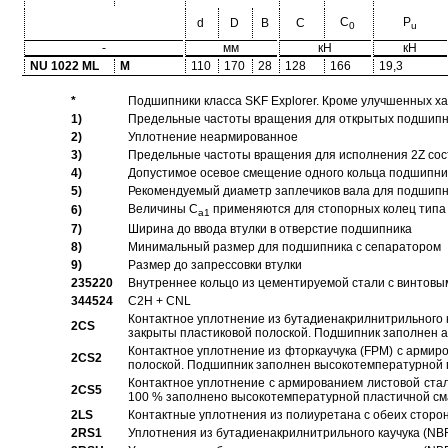
C
P
d
D
B
C
0
u
-
мм
кН
кН
NU 1022 ML
M
110
170
28
128
166
19,3
*
Подшипники класса SKF Explorer. Кроме улучшенных х
1)
Предельные частоты вращения для открытых подшипник
2)
Уплотнение неармированное
3)
Предельные частоты вращения для исполнения 2Z сос
4)
Допустимое осевое смещение одного кольца подшипник
5)
Рекомендуемый диаметр заплечиков вала для подшипни
Величины C
применяются для стопорных колец типа 
6)
a1
7)
Ширина до ввода втулки в отверстие подшипника
8)
Минимальный размер для подшипника с сепаратором
9)
Размер до запрессовки втулки
235220
Внутреннее кольцо из цементируемой стали с винтовы
344524
C2H + CNL
Контактное уплотнение из бутадиенакрилнитрильного к
2CS
закрыты пластиковой полоской. Подшипник заполнен 
Контактное уплотнение из фторкаучука (FPM) с армир
2CS2
полоской. Подшипник заполнен высокотемпературной 
Контактное уплотнение с армированием листовой стал
2CS5
100 % заполнено высокотемпературной пластичной см
2LS
Контактные уплотнения из полиуретана с обеих сторо
2RS1
Уплотнения из бутадиенакрилнитрильного каучука (NB