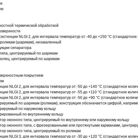
ли
ли
ностной термической обработкой
поверхности
истенции NLGI 2, для интервала температур от -40 до +150 °C (стандартное 
роликам (шарикам), незакаленный
рукции сепаратора
 типа, центрируемый по шарикам
 колец, центрируемый по шарикам
оверхностным покрытием
ем
нции NLGI 2, для интервала температур от -50 до +140 °C (стандартное колич
нции NLGI 2, для интервала температур от -55 до +110 °C (стандартное колич
нции NLGI 2, для интервала температур от -50 до +90 °C (стандартное количе
рируемый по шарикам (роликам), конструкция обозначается цифрой, наприме
рируемый по наружному кольцу
рированный по внутреннему кольцу
ор оконного типа, центрируемый по внутреннему или наружному кольцу
ор оконного типа, с фрезерованными или протянутыми карманами, центриру
ор оконного типа, центрируемый по роликам
нции NLGI 3, для интервала температур от -30 до +120 °C (стандартное колич