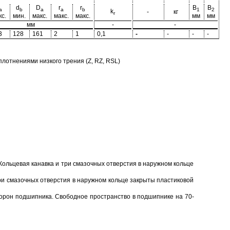
d
D
r
r
B
B
a
b
a
a
b
1
2
k
-
кг
r
с.
мин.
макс.
макс.
макс.
мм
мм
мм
-
-
3
128
161
2
1
0,1
-
-
-
-
отнениями низкого трения (Z, RZ, RSL)
Кольцевая канавка и три смазочных отверстия в наружном кольце
ри смазочных отверстия в наружном кольце закрыты пластиковой
торон подшипника. Свободное пространство в подшипнике на 70-