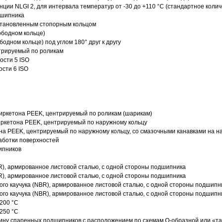
нции NLGI 2, для интервала температур от -30 до +110 °C (стандартное колич
дшипника
установленным стопорным кольцом
ободном кольце)
одном кольце) под углом 180° друг к другу
трируемый по роликам
ости 5 ISO
ости 6 ISO
иркетона PEEK, центрируемый по роликам (шарикам)
ркетона PEEK, центрируемый по наружному кольцу
а PEEK, центрируемый по наружному кольцу, со смазочными канавками на н
аботки поверхностей
ипников
R), армированное листовой сталью, с одной стороны подшипника
R), армированное листовой сталью, с одной стороны подшипника
го каучука (NBR), армированное листовой сталью, с одной стороны подшипн
го каучука (NBR), армированное листовой сталью, с одной стороны подшипн
200 °C
250 °C
ину спаренных подшипников с расположением по схемам О-образной или «т