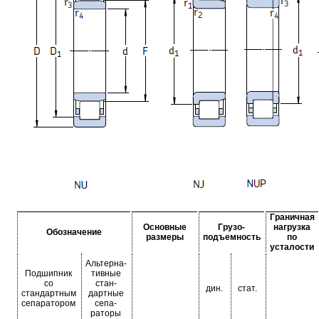
Граничная
Основные
Грузо-
нагрузка
Обозначение
размеры
подъемность
по
усталости
Альтерна-
Подшипник
тивные
со
стан-
дин.
стат.
стандартным
дартные
сепаратором
сепа-
раторы