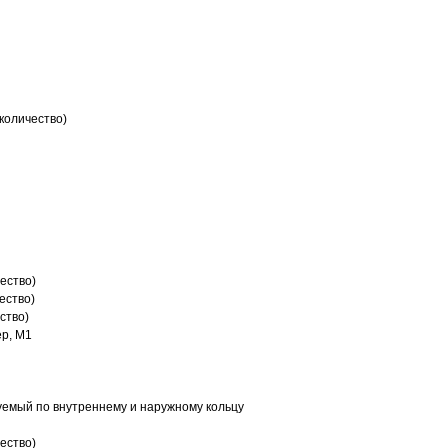
количество)
ество)
ество)
ство)
р, M1
емый по внутреннему и наружному кольцу
ество)