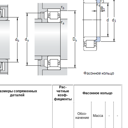
Рас-
азмеры сопряженных
четные
Фасонное кольцо
деталей
коэф-
фициенты
Обоз-
Масса
-
-
начение