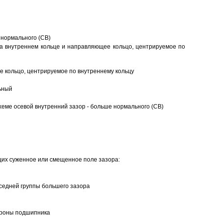
 нормального (CB)
а внутреннем кольце и направляющее кольцо, центрируемое по
 кольцо, центрируемое по внутреннему кольцу
ьный
еме осевой внутренний зазор - больше нормального (CB)
щих суженное или смещенное поле зазора:
седней группы большего зазора
ороны подшипника