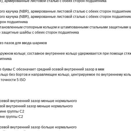
R), армированные листовой сталью с обеих сторон подшипника
ого каучука (NBR), армированные листовой сталью с обеих сторон подшипник
ого каучука (NBR), армированные листовой сталью с обеих сторон подшипник
орон подшипника
 установленным стопорным кольцом и штампованными стальными защитными 
е защитные шайбы с обеих сторон подшипника
з пазов для ввода шариков
ружном кольце; составное внутреннее кольцо удерживается при помощи стяж
шипника
е буквы С обозначает средний осевой внутренний зазор в мкм
ольцо без бортов и направляющее кольцо, центрируемое по внутреннему кол
точности 5 ISO
севой внутренний зазор меньше нормального
вой внутренний зазор меньше нормального
вине группы C2
ине группы C2
евой внутренний зазор больше нормального