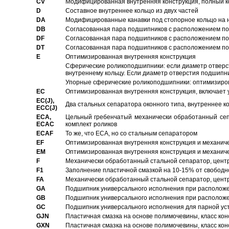
CV
Модифицированная внутренняя конструкция, полный к
D
Составное внутреннее кольцо из двух частей
DA
Модифицированные канавки под стопорное кольцо на н
DB
Согласованная пара подшипников с расположением по 
DF
Согласованная пара подшипников с расположением по 
DT
Согласованная пара подшипников с расположением по 
E
Оптимизированная внутренняя конструкция
Сферические роликоподшипники: если диаметр отверст
внутреннему кольцу. Если диаметр отверстия подшипни
Упорные сферические роликоподшипники: оптимизиров
EC
Oптимизированная внутренняя конструкция, включает 
EC(J),
Два стальных сепаратора оконного типа, внутреннее к
ECC(J)
ECA,
Цельный гребенчатый механически обработанный сеп
ECAC
комплект роликов
ECAF
То же, что ECA, но со стальным сепаратором
EF
Оптимизированная внутренняя конструкция и механич
EM
Оптимизированная внутренняя конструкция и механич
F
Механически обработанный стальной сепаратор, цен
F1
Заполнение пластичной смазкой на 10-15% от свободн
FA
Механически обработанный стальной сепаратор, цент
GA
Подшипник универсального исполнения при расположен
GB
Подшипник универсального исполнения при расположен
GC
Подшипник универсального исполнения для парной уст
GJN
Пластичная смазка на основе полимочевины, класс конс
GXN
Пластичная смазка на основе полимочевины, класс конс