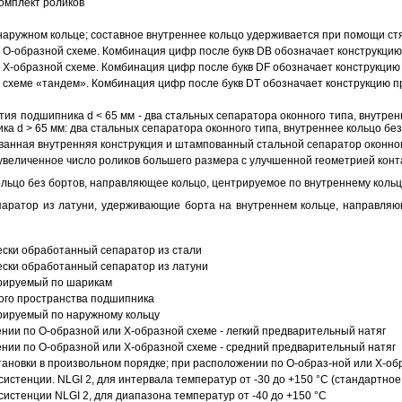
омплект роликов
аружном кольце; составное внутреннее кольцо удерживается при помощи ст
О-образной схеме. Комбинация цифр после букв DB обозначает конструкцию
Х-образной схеме. Комбинация цифр после букв DF обозначает конструкцию 
схеме «тандем». Комбинация цифр после букв DT обозначает конструкцию п
ия подшипника d < 65 мм - два стальных сепаратора оконного типа, внутрен
ка d > 65 мм: два стальных сепаратора оконного типа, внутреннее кольцо б
анная внутренняя конструкция и штампованный стальной сепаратор оконног
увеличенное число роликов большего размера с улучшенной геометрией конта
ольцо без бортов, направляющее кольцо, центрируемое по внутреннему кольц
аратор из латуни, удерживающие борта на внутреннем кольце, направляющ
ески обработанный сепаратор из стали
ески обработанный сепаратор из латуни
трируемый по шарикам
ого пространства подшипника
рируемый по наружному кольцу
ии по О-образной или Х-образной схеме - легкий предварительный натяг
ии по О-образной или Х-образной схеме - средний предварительный натяг
ановки в произвольном порядке; при расположении по О-образ-ной или Х-об
истенции. NLGI 2, для интервала температур от -30 до +150 °C (стандартное
истенции NLGI 2, для диапазона температур от -40 до +150 °C