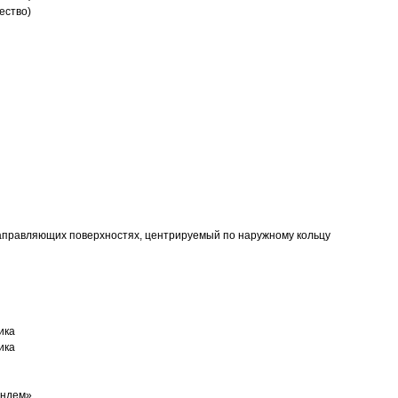
ество)
аправляющих поверхностях, центрируемый по наружному кольцу
ика
ика
андем»