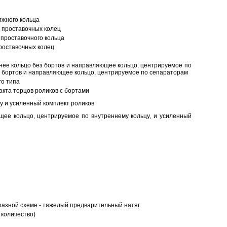
яжного кольца
 проставочных колец
проставочного кольца
роставочных колец
нее кольцо без бортов и направляющее кольцо, центрируемое по
ез бортов и направляющее кольцо, центрируемое по сепараторам
о типа
кта торцов роликов с бортами
у и усиленный комплект роликов
ее кольцо, центрируемое по внутреннему кольцу, и усиленный
разной схеме - тяжелый предварительный натяг
 количество)