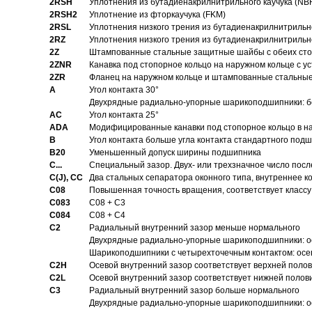
2RSH
Уплотнения из бутадиенакрилнитрильного каучука (NB
2RSH2
Уплотнение из фторкаучука (FKM)
2RSL
Уплотнения низкого трения из бутадиенакрилнитрильн
2RZ
Уплотнения низкого трения из бутадиенакрилнитрильн
2Z
Штампованные стальные защитные шайбы с обеих ст
2ZNR
Канавка под стопорное кольцо на наружном кольце с
2ZR
Фланец на наружном кольце и штампованные стальны
A
Угол контакта 30°
Двухрядные радиально-упорные шарикоподшипники: бе
AC
Угол контакта 25°
ADA
Модифицированные канавки под стопорное кольцо в на
B
Угол контакта больше угла контакта стандартного под
B20
Уменьшенный допуск ширины подшипника
C...
Специальный зазор. Двух- или трехзначное число посл
C(J), CC
Два стальных сепаратора оконного типа, внутреннее к
C08
Повышенная точность вращения, соответствует классу 
C083
C08 + C3
C084
C08 + C4
C2
Pадиальный внутренний зазор меньше нормального
Двухрядные радиально-упорные шарикоподшипники: о
Шарикоподшипники с четырехточечным контактом: осе
C2H
Осевой внутренний зазор соответствует верхней поло
C2L
Осевой внутренний зазор соответствует нижней полов
C3
Pадиальный внутренний зазор больше нормального
Двухрядные радиально-упорные шарикоподшипники: ос