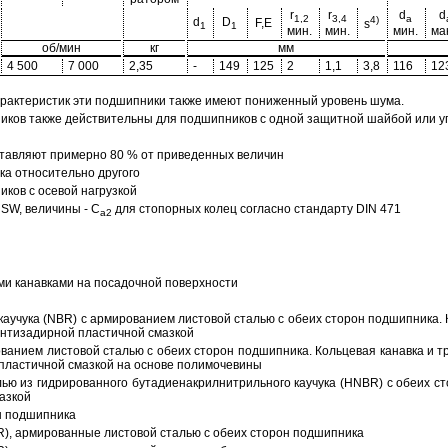
r
r
d
d
1,2
3,4
a
4)
d
D
F,E
s
1
1
мин.
мин.
мин.
мак
об/мин
кг
мм
4 500
7 000
2,35
-
149
125
2
1,1
3,8
116
12
арактеристик эти подшипники также имеют пониженный уровень шума.
ов также действительны для подшипников с одной защитной шайбой или упл
тавляют примерно 80 % от приведенных величин
а относительно другого
ков с осевой нагрузкой
SW, величины - C
для стопорных колец согласно стандарту DIN 471
a2
ми канавками на посадочной поверхности
аучука (NBR) с армированием листовой сталью с обеих сторон подшипника. 
антизадирной пластичной смазкой
ованием листовой сталью с обеих сторон подшипника. Кольцевая канавка и т
пластичной смазкой на основе полимочевины
ью из гидрированного бутадиенакрилнитрильного каучука (HNBR) с обеих с
азкой
н подшипника
R), армированные листовой сталью с обеих сторон подшипника