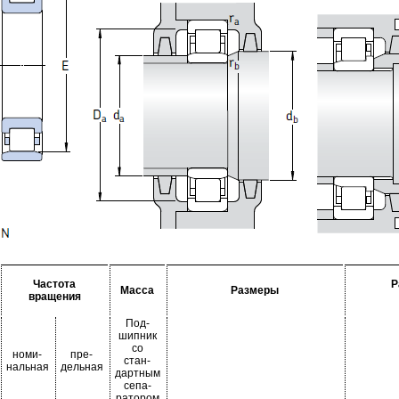
Частота
Р
Масса
Размеры
вращения
Под-
шипник
со
номи-
пре-
стан-
нальная
дельная
дартным
сепа-
ратором