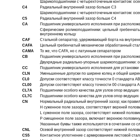
Шарикоподшипники с четырехточечным контактом: осе
C4
Pадиальный внутренний зазор больше C3
Шарикоподшипники с четырехточечным контактом: осе
C5
Pадиальный внутренний зазор больше C4
CA
Подшипник универсального исполнения при расположен
Сферические роликоподшипники: цельный гребенчаты
внутреннему кольцу
CAF
Стальной сепаратор, удерживающий борта на внутренн
CAFA
Цельный гребенчатый механически обработанный стал
CAMA
То же, что CAFA, но с латунным сепаратором
CB
Подшипник универсального исполнения при расположен
Двухрядные радиально-упорные шарикоподшипники: о
CC
Подшипник универсального исполнения для установки 
CLN
Уменьшенные допуски по ширине колец и общей ширине
CL0
Допуски соответствуют классу точности 0 стандарта 
CL00
Допуски соответствуют классу точности 00 стандарта
CL7A
Подшипники особого качества для узлов опор ведущих
CL7C
Подшипники особого качества для узлов опор ведущих
CN
Hормальный радиальный внутренний зазор; как правил
H суженное поле зазора, соответствует верхней полов
L суженное поле зазора, соответствует нижней полови
P смещенное поле зазора, включает верхнюю половину
Указанные буквы также используются в сочетании со с
CNL
Осевой внутренний зазор соответствует нижней полов
CS5
Контактное уплотнение с армированием листовой стал