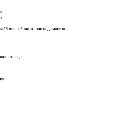
а
а
шайбами с обеих сторон подшипника
ного кольца
ьцу