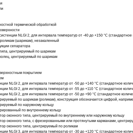
ли
ли
ностной термической обработкой
поверхности
истенции NLGI 2, для интервала температур от -40 до +150 °C (стандартное 
роликам (шарикам), незакаленный
рукции сепаратора
 типа, центрируемый по шарикам
 колец, центрируемый по шарикам
оверхностным покрытием
ем
нции NLGI 2, для интервала температур от -50 до +140 °C (стандартное колич
нции NLGI 2, для интервала температур от -55 до +110 °C (стандартное колич
нции NLGI 2, для интервала температур от -50 до +90 °C (стандартное количе
рируемый по шарикам (роликам), конструкция обозначается цифрой, наприме
рируемый по наружному кольцу
рированный по внутреннему кольцу
ор оконного типа, центрируемый по внутреннему или наружному кольцу
ор оконного типа, с фрезерованными или протянутыми карманами, центриру
ор оконного типа, центрируемый по роликам
нции NLGI 3, для интервала температур от -30 до +120 °C (стандартное колич