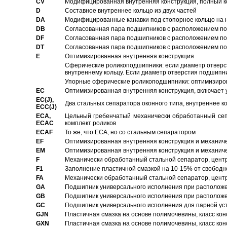
CV
Модифицированная внутренняя конструкция, полный к
D
Составное внутреннее кольцо из двух частей
DA
Модифицированные канавки под стопорное кольцо на н
DB
Согласованная пара подшипников с расположением по 
DF
Согласованная пара подшипников с расположением по 
DT
Согласованная пара подшипников с расположением по 
E
Оптимизированная внутренняя конструкция
Сферические роликоподшипники: если диаметр отверст
внутреннему кольцу. Если диаметр отверстия подшипни
Упорные сферические роликоподшипники: оптимизиров
EC
Oптимизированная внутренняя конструкция, включает 
EC(J),
Два стальных сепаратора оконного типа, внутреннее к
ECC(J)
ECA,
Цельный гребенчатый механически обработанный сеп
ECAC
комплект роликов
ECAF
То же, что ECA, но со стальным сепаратором
EF
Оптимизированная внутренняя конструкция и механич
EM
Оптимизированная внутренняя конструкция и механич
F
Механически обработанный стальной сепаратор, цен
F1
Заполнение пластичной смазкой на 10-15% от свободн
FA
Механически обработанный стальной сепаратор, цент
GA
Подшипник универсального исполнения при расположен
GB
Подшипник универсального исполнения при расположен
GC
Подшипник универсального исполнения для парной уст
GJN
Пластичная смазка на основе полимочевины, класс конс
GXN
Пластичная смазка на основе полимочевины, класс конс