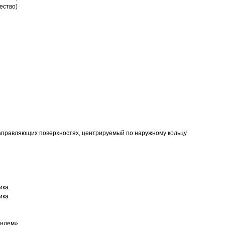
ество)
аправляющих поверхностях, центрируемый по наружному кольцу
ика
ика
андем»