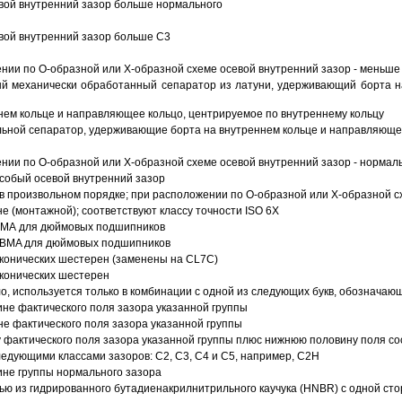
вой внутренний зазор больше нормального
вой внутренний зазор больше C3
ии по О-образной или Х-образной схеме осевой внутренний зазор - меньше
й механически обработанный сепаратор из латуни, удерживающий борта н
ем кольце и направляющее кольцо, центрируемое по внутреннему кольцу
ьной сепаратор, удерживающие борта на внутреннем кольце и направляющее
ии по О-образной или Х-образной схеме осевой внутренний зазор - нормал
собый осевой внутренний зазор
в произвольном порядке; при расположении по О-образной или Х-образной сх
 (монтажной); соответствуют классу точности ISO 6X
АВМА для дюймовых подшипников
 ABMA для дюймовых подшипников
 конических шестерен (заменены на CL7C)
 конических шестерен
о, используется только в комбинации с одной из следующих букв, обозначаю
ине фактического поля зазора указанной группы
не фактического поля зазора указанной группы
 фактического поля зазора указанной группы плюс нижнюю половину поля со
ледующими классами зазоров: С2, C3, С4 и С5, например, С2Н
ине группы нормального зазора
ью из гидрированного бутадиенакрилнитрильного каучука (HNBR) с одной ст