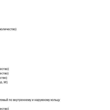
количество)
ество)
ество)
ство)
р, M1
емый по внутреннему и наружному кольцу
ество)