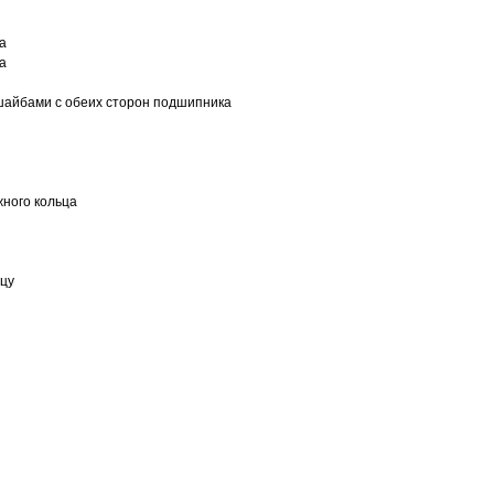
а
а
шайбами с обеих сторон подшипника
ного кольца
ьцу