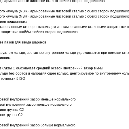
R), армированные листовой сталью с обеих сторон подшипника
ого каучука (NBR), армированные листовой сталью с обеих сторон подшипник
ого каучука (NBR), армированные листовой сталью с обеих сторон подшипник
орон подшипника
 установленным стопорным кольцом и штампованными стальными защитными 
е защитные шайбы с обеих сторон подшипника
з пазов для ввода шариков
ружном кольце; составное внутреннее кольцо удерживается при помощи стяж
шипника
е буквы С обозначает средний осевой внутренний зазор в мкм
ольцо без бортов и направляющее кольцо, центрируемое по внутреннему кол
точности 5 ISO
севой внутренний зазор меньше нормального
вой внутренний зазор меньше нормального
вине группы C2
ине группы C2
евой внутренний зазор больше нормального