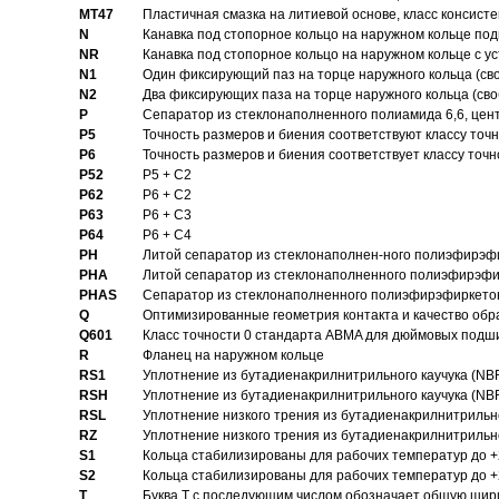
MT47
Пластичная смазка на литиевой основе, класс консисте
N
Канавка под стопорное кольцо на наружном кольце по
NR
Канавка под стопорное кольцо на наружном кольце с 
N1
Один фиксирующий паз на торце наружного кольца (св
N2
Два фиксирующих паза на торце наружного кольца (своб
P
Cепаратор из стеклонаполненного полиамида 6,6, цен
P5
Точность размеров и биения соответствуют классу точн
P6
Точность размеров и биения соответствует классу точн
P52
P5 + C2
P62
P6 + C2
P63
P6 + C3
P64
P6 + C4
PH
Литой сепаратор из стеклонаполнен-ного полиэфирэф
PHA
Литой сепаратор из стеклонаполненного полиэфирэфи
PHAS
Сепаратор из стеклонаполненного полиэфирэфиркетон
Q
Оптимизированные геометрия контакта и качество обр
Q601
Класс точности 0 стандарта ABMA для дюймовых подш
R
Фланец на наружном кольце
RS1
Уплотнение из бутадиенакрилнитрильного каучука (NB
RSH
Уплотнение из бутадиенакрилнитрильного каучука (NB
RSL
Уплотнение низкого трения из бутадиенакрилнитрильно
RZ
Уплотнение низкого трения из бутадиенакрилнитрильно
S1
Кольца стабилизированы для рабочих температур до +
S2
Кольца стабилизированы для рабочих температур до +
T
Буква T с последующим числом обозначает общую шир