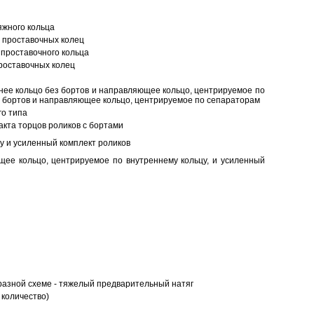
яжного кольца
 проставочных колец
проставочного кольца
роставочных колец
нее кольцо без бортов и направляющее кольцо, центрируемое по
ез бортов и направляющее кольцо, центрируемое по сепараторам
о типа
кта торцов роликов с бортами
у и усиленный комплект роликов
ее кольцо, центрируемое по внутреннему кольцу, и усиленный
разной схеме - тяжелый предварительный натяг
 количество)