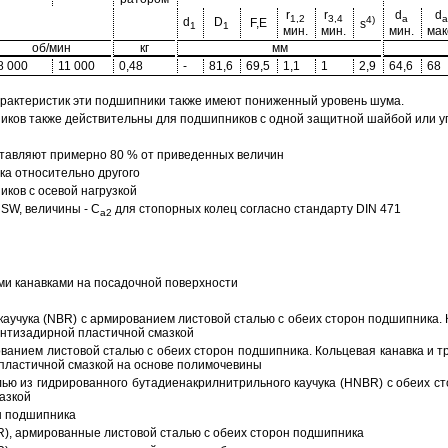
r
r
d
d
1,2
3,4
a
a
4)
d
D
F,E
s
1
1
мин.
мин.
мин.
мак
об/мин
кг
мм
8 000
11 000
0,48
-
81,6
69,5
1,1
1
2,9
64,6
68
арактеристик эти подшипники также имеют пониженный уровень шума.
ов также действительны для подшипников с одной защитной шайбой или упл
тавляют примерно 80 % от приведенных величин
а относительно другого
ков с осевой нагрузкой
SW, величины - C
для стопорных колец согласно стандарту DIN 471
a2
ми канавками на посадочной поверхности
аучука (NBR) с армированием листовой сталью с обеих сторон подшипника. 
антизадирной пластичной смазкой
ованием листовой сталью с обеих сторон подшипника. Кольцевая канавка и т
пластичной смазкой на основе полимочевины
ью из гидрированного бутадиенакрилнитрильного каучука (HNBR) с обеих с
азкой
н подшипника
R), армированные листовой сталью с обеих сторон подшипника