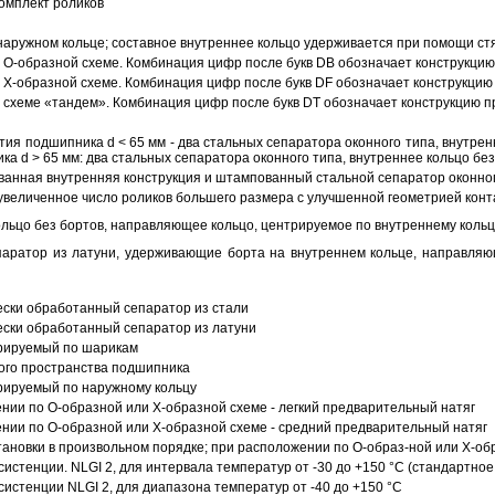
омплект роликов
аружном кольце; составное внутреннее кольцо удерживается при помощи ст
О-образной схеме. Комбинация цифр после букв DB обозначает конструкцию
Х-образной схеме. Комбинация цифр после букв DF обозначает конструкцию 
схеме «тандем». Комбинация цифр после букв DT обозначает конструкцию п
ия подшипника d < 65 мм - два стальных сепаратора оконного типа, внутрен
ка d > 65 мм: два стальных сепаратора оконного типа, внутреннее кольцо б
анная внутренняя конструкция и штампованный стальной сепаратор оконног
увеличенное число роликов большего размера с улучшенной геометрией конта
ольцо без бортов, направляющее кольцо, центрируемое по внутреннему кольц
аратор из латуни, удерживающие борта на внутреннем кольце, направляющ
ески обработанный сепаратор из стали
ески обработанный сепаратор из латуни
трируемый по шарикам
ого пространства подшипника
рируемый по наружному кольцу
ии по О-образной или Х-образной схеме - легкий предварительный натяг
ии по О-образной или Х-образной схеме - средний предварительный натяг
ановки в произвольном порядке; при расположении по О-образ-ной или Х-об
истенции. NLGI 2, для интервала температур от -30 до +150 °C (стандартное
истенции NLGI 2, для диапазона температур от -40 до +150 °C