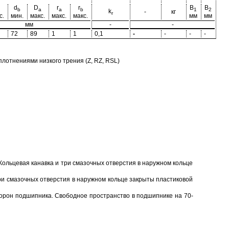
d
D
r
r
B
B
b
a
a
b
1
2
k
-
кг
r
с.
мин.
макс.
макс.
макс.
мм
мм
мм
-
-
72
89
1
1
0,1
-
-
-
-
отнениями низкого трения (Z, RZ, RSL)
Кольцевая канавка и три смазочных отверстия в наружном кольце
ри смазочных отверстия в наружном кольце закрыты пластиковой
торон подшипника. Свободное пространство в подшипнике на 70-