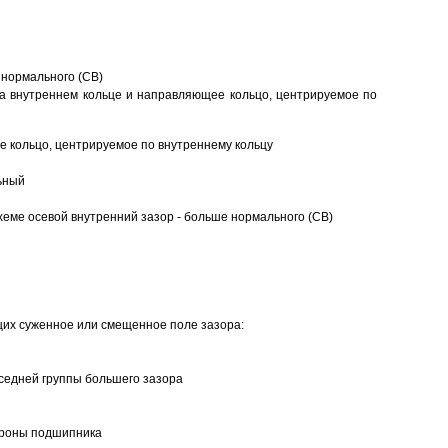
 нормального (CB)
а внутреннем кольце и направляющее кольцо, центрируемое по
 кольцо, центрируемое по внутреннему кольцу
ьный
еме осевой внутренний зазор - больше нормального (CB)
щих суженное или смещенное поле зазора:
седней группы большего зазора
ороны подшипника