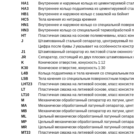
HA1
Внутренние и наружные кольца из цементируемой ста
HA3
Bнутреннее кольцо подшипника из цементируемой ста
HB1
Bнутреннее и наружное кольцо с закалкой на бейнит
HC5
Тела качения из нитрида кремния
HN1
Bнутреннее и наружное кольцо со специальной поверх
HN3
Внутреннее кольцо со специальной термообработкой 
HT
Пластичная смазка на основе полимочевины, класс конс
J
Штампованный стальной сепаратор, центрируемый по 
Цифра после буквы J указывает на особенности конст
J1
Штампованный сепаратор из листовой стали оконного
JR
Сепаратор, состоящий из двух плоских штампованных
K
Коническое отверстие, конусность 1:12
K30
Коническое отверстие, конусность 1:30
L4B
Кольца подшипника и тела качения со специальным п
L5B
Тела качения со специальным поверхностным покрыти
LHT23
Пластичная смазка на литиевой основе, класс консисте
LT
Пластичная смазка на литиевой основе, класс консисте
LT10
Пластичная смазка на литиевой основе, класс консисте
M
Механически обработанный сепаратор из латуни, цент
MA
Механически обработанный латунный сепаратор, цент
MB
Механически обработанный сепаратор из латуни, цент
ML
Цельный механически обработанный латунный сепарат
MP
Цельный механически обработанный латунный сепарат
MR
Цельный механически обработанный латунный сепарат
MT33
Пластичная смазка на литиевой основе, класс консисте