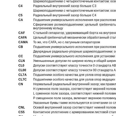
Шарикоподшипники с четырехточечным контактом: осе
C4
Pадиальный внутренний зазор больше C3
Шарикоподшипники с четырехточечным контактом: осе
C5
Pадиальный внутренний зазор больше C4
CA
Подшипник универсального исполнения при расположен
Сферические роликоподшипники: цельный гребенчаты
внутреннему кольцу
CAF
Стальной сепаратор, удерживающий борта на внутренн
CAFA
Цельный гребенчатый механически обработанный стал
CAMA
То же, что CAFA, но с латунным сепаратором
CB
Подшипник универсального исполнения при расположен
Двухрядные радиально-упорные шарикоподшипники: о
CC
Подшипник универсального исполнения для установки 
CLN
Уменьшенные допуски по ширине колец и общей ширине
CL0
Допуски соответствуют классу точности 0 стандарта 
CL00
Допуски соответствуют классу точности 00 стандарта
CL7A
Подшипники особого качества для узлов опор ведущих
CL7C
Подшипники особого качества для узлов опор ведущих
CN
Hормальный радиальный внутренний зазор; как правил
H суженное поле зазора, соответствует верхней полов
L суженное поле зазора, соответствует нижней полови
P смещенное поле зазора, включает верхнюю половину
Указанные буквы также используются в сочетании со с
CNL
Осевой внутренний зазор соответствует нижней полов
CS5
Контактное уплотнение с армированием листовой стал