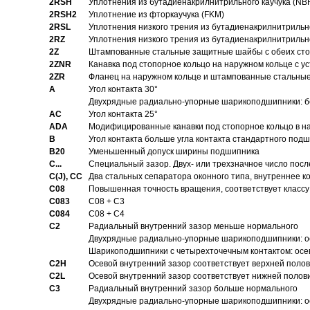
2RSH
Уплотнения из бутадиенакрилнитрильного каучука (NB
2RSH2
Уплотнение из фторкаучука (FKM)
2RSL
Уплотнения низкого трения из бутадиенакрилнитрильн
2RZ
Уплотнения низкого трения из бутадиенакрилнитрильн
2Z
Штампованные стальные защитные шайбы с обеих ст
2ZNR
Канавка под стопорное кольцо на наружном кольце с
2ZR
Фланец на наружном кольце и штампованные стальны
A
Угол контакта 30°
Двухрядные радиально-упорные шарикоподшипники: бе
AC
Угол контакта 25°
ADA
Модифицированные канавки под стопорное кольцо в на
B
Угол контакта больше угла контакта стандартного под
B20
Уменьшенный допуск ширины подшипника
C...
Специальный зазор. Двух- или трехзначное число посл
C(J), CC
Два стальных сепаратора оконного типа, внутреннее к
C08
Повышенная точность вращения, соответствует классу 
C083
C08 + C3
C084
C08 + C4
C2
Pадиальный внутренний зазор меньше нормального
Двухрядные радиально-упорные шарикоподшипники: о
Шарикоподшипники с четырехточечным контактом: осе
C2H
Осевой внутренний зазор соответствует верхней поло
C2L
Осевой внутренний зазор соответствует нижней полов
C3
Pадиальный внутренний зазор больше нормального
Двухрядные радиально-упорные шарикоподшипники: ос