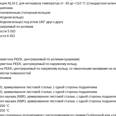
нции NLGI 2, для интервала температур от -30 до +110 °C (стандартное колич
дшипника
установленным стопорным кольцом
ободном кольце)
одном кольце) под углом 180° друг к другу
трируемый по роликам
ости 5 ISO
ости 6 ISO
иркетона PEEK, центрируемый по роликам (шарикам)
ркетона PEEK, центрируемый по наружному кольцу
а PEEK, центрируемый по наружному кольцу, со смазочными канавками на н
аботки поверхностей
ипников
R), армированное листовой сталью, с одной стороны подшипника
R), армированное листовой сталью, с одной стороны подшипника
го каучука (NBR), армированное листовой сталью, с одной стороны подшипн
го каучука (NBR), армированное листовой сталью, с одной стороны подшипн
200 °C
250 °C
ину спаренных подшипников с расположением по схемам О-образной или «т