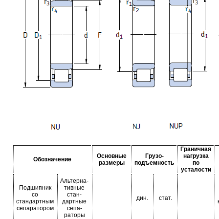
Граничная
Основные
Грузо-
нагрузка
Обозначение
размеры
подъемность
по
усталости
Альтерна-
Подшипник
тивные
со
стан-
дин.
стат.
стандартным
дартные
сепаратором
сепа-
раторы