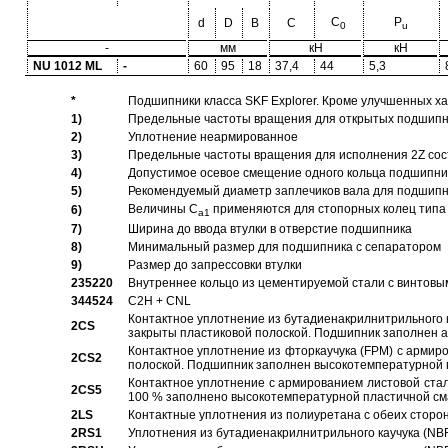
C
P
d
D
B
C
0
u
-
мм
кН
кН
NU 1012 ML
-
60
95
18
37,4
44
5,3
*
Подшипники класса SKF Explorer. Кроме улучшенных х
1)
Предельные частоты вращения для открытых подшипник
2)
Уплотнение неармированное
3)
Предельные частоты вращения для исполнения 2Z сос
4)
Допустимое осевое смещение одного кольца подшипник
5)
Рекомендуемый диаметр заплечиков вала для подшипни
Величины C
применяются для стопорных колец типа 
6)
a1
7)
Ширина до ввода втулки в отверстие подшипника
8)
Минимальный размер для подшипника с сепаратором
9)
Размер до запрессовки втулки
235220
Внутреннее кольцо из цементируемой стали с винтовы
344524
C2H + CNL
Контактное уплотнение из бутадиенакрилнитрильного к
2CS
закрыты пластиковой полоской. Подшипник заполнен 
Контактное уплотнение из фторкаучука (FPM) с армир
2CS2
полоской. Подшипник заполнен высокотемпературной 
Контактное уплотнение с армированием листовой стал
2CS5
100 % заполнено высокотемпературной пластичной см
2LS
Контактные уплотнения из полиуретана с обеих сторо
2RS1
Уплотнения из бутадиенакрилнитрильного каучука (NB