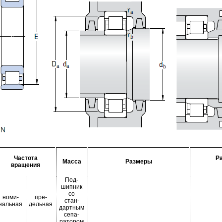
Частота
Р
Масса
Размеры
вращения
Под-
шипник
со
номи-
пре-
стан-
нальная
дельная
дартным
сепа-
ратором