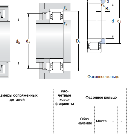
Рас-
азмеры сопряженных
четные
Фасонное кольцо
деталей
коэф-
фициенты
Обоз-
Масса
-
-
начение