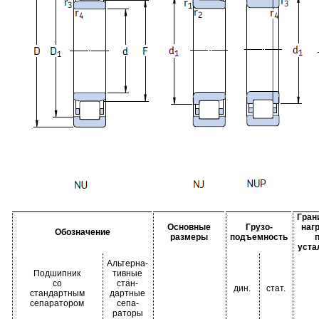
Гран
Основные
Грузо-
наг
Обозначение
размеры
подъемность
уста
Альтерна-
Подшипник
тивные
со
стан-
дин.
стат.
стандартным
дартные
сепаратором
сепа-
раторы