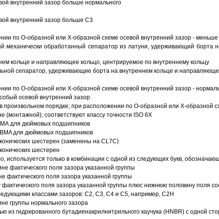
вой внутренний зазор больше нормального
вой внутренний зазор больше C3
ии по О-образной или Х-образной схеме осевой внутренний зазор - меньше
й механически обработанный сепаратор из латуни, удерживающий борта н
ем кольце и направляющее кольцо, центрируемое по внутреннему кольцу
ьной сепаратор, удерживающие борта на внутреннем кольце и направляющее
ии по О-образной или Х-образной схеме осевой внутренний зазор - нормал
собый осевой внутренний зазор
в произвольном порядке; при расположении по О-образной или Х-образной сх
 (монтажной); соответствуют классу точности ISO 6X
АВМА для дюймовых подшипников
 ABMA для дюймовых подшипников
 конических шестерен (заменены на CL7C)
 конических шестерен
о, используется только в комбинации с одной из следующих букв, обозначаю
ине фактического поля зазора указанной группы
не фактического поля зазора указанной группы
 фактического поля зазора указанной группы плюс нижнюю половину поля со
ледующими классами зазоров: С2, C3, С4 и С5, например, С2Н
ине группы нормального зазора
ью из гидрированного бутадиенакрилнитрильного каучука (HNBR) с одной ст