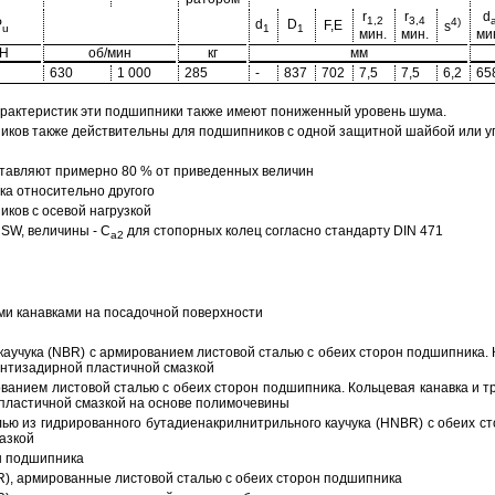
r
r
d
1,2
3,4
4)
P
d
D
F,E
s
u
1
1
мин.
мин.
ми
кН
об/мин
кг
мм
630
1 000
285
-
837
702
7,5
7,5
6,2
65
арактеристик эти подшипники также имеют пониженный уровень шума.
ов также действительны для подшипников с одной защитной шайбой или упл
тавляют примерно 80 % от приведенных величин
а относительно другого
ков с осевой нагрузкой
SW, величины - C
для стопорных колец согласно стандарту DIN 471
a2
ми канавками на посадочной поверхности
аучука (NBR) с армированием листовой сталью с обеих сторон подшипника. 
антизадирной пластичной смазкой
ованием листовой сталью с обеих сторон подшипника. Кольцевая канавка и т
пластичной смазкой на основе полимочевины
ью из гидрированного бутадиенакрилнитрильного каучука (HNBR) с обеих с
азкой
н подшипника
R), армированные листовой сталью с обеих сторон подшипника