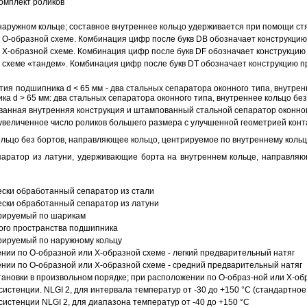
омплект роликов
аружном кольце; составное внутреннее кольцо удерживается при помощи ст
О-образной схеме. Комбинация цифр после букв DB обозначает конструкцию
Х-образной схеме. Комбинация цифр после букв DF обозначает конструкцию 
схеме «тандем». Комбинация цифр после букв DT обозначает конструкцию п
ия подшипника d < 65 мм - два стальных сепаратора оконного типа, внутрен
ка d > 65 мм: два стальных сепаратора оконного типа, внутреннее кольцо б
анная внутренняя конструкция и штампованный стальной сепаратор оконног
увеличенное число роликов большего размера с улучшенной геометрией конта
ольцо без бортов, направляющее кольцо, центрируемое по внутреннему кольц
аратор из латуни, удерживающие борта на внутреннем кольце, направляющ
ески обработанный сепаратор из стали
ески обработанный сепаратор из латуни
трируемый по шарикам
ого пространства подшипника
рируемый по наружному кольцу
ии по О-образной или Х-образной схеме - легкий предварительный натяг
ии по О-образной или Х-образной схеме - средний предварительный натяг
ановки в произвольном порядке; при расположении по О-образ-ной или Х-об
истенции. NLGI 2, для интервала температур от -30 до +150 °C (стандартное
истенции NLGI 2, для диапазона температур от -40 до +150 °C