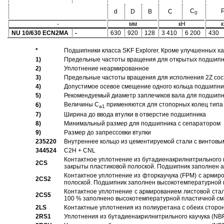
C
d
D
B
C
0
-
мм
кН
NU 10/630 ECN2MA
-
630
920
128
3 410
6 200
430
*
Подшипники класса SKF Explorer. Кроме улучшенных х
1)
Предельные частоты вращения для открытых подшипник
2)
Уплотнение неармированное
3)
Предельные частоты вращения для исполнения 2Z сос
4)
Допустимое осевое смещение одного кольца подшипник
5)
Рекомендуемый диаметр заплечиков вала для подшипни
Величины C
применяются для стопорных колец типа 
6)
a1
7)
Ширина до ввода втулки в отверстие подшипника
8)
Минимальный размер для подшипника с сепаратором
9)
Размер до запрессовки втулки
235220
Внутреннее кольцо из цементируемой стали с винтовы
344524
C2H + CNL
Контактное уплотнение из бутадиенакрилнитрильного к
2CS
закрыты пластиковой полоской. Подшипник заполнен 
Контактное уплотнение из фторкаучука (FPM) с армир
2CS2
полоской. Подшипник заполнен высокотемпературной 
Контактное уплотнение с армированием листовой стал
2CS5
100 % заполнено высокотемпературной пластичной см
2LS
Контактные уплотнения из полиуретана с обеих сторо
2RS1
Уплотнения из бутадиенакрилнитрильного каучука (NB