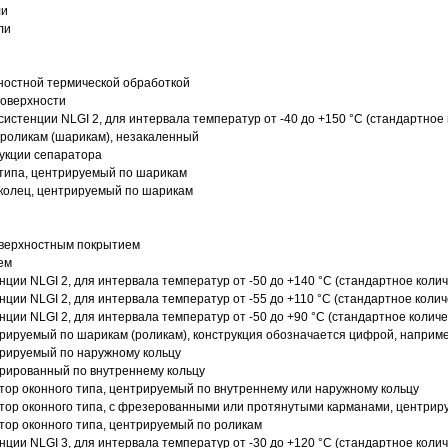
ли
ли
ностной термической обработкой
поверхности
истенции NLGI 2, для интервала температур от -40 до +150 °C (стандартное 
роликам (шарикам), незакаленный
рукции сепаратора
 типа, центрируемый по шарикам
 колец, центрируемый по шарикам
оверхностным покрытием
ем
нции NLGI 2, для интервала температур от -50 до +140 °C (стандартное колич
нции NLGI 2, для интервала температур от -55 до +110 °C (стандартное колич
нции NLGI 2, для интервала температур от -50 до +90 °C (стандартное количе
рируемый по шарикам (роликам), конструкция обозначается цифрой, наприме
рируемый по наружному кольцу
рированный по внутреннему кольцу
ор оконного типа, центрируемый по внутреннему или наружному кольцу
ор оконного типа, с фрезерованными или протянутыми карманами, центриру
ор оконного типа, центрируемый по роликам
нции NLGI 3, для интервала температур от -30 до +120 °C (стандартное колич