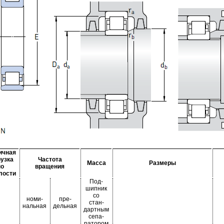
ичная
рузка
Частота
Масса
Размеры
по
вращения
лости
Под-
шипник
со
номи-
пре-
стан-
нальная
дельная
дартным
сепа-
ратором