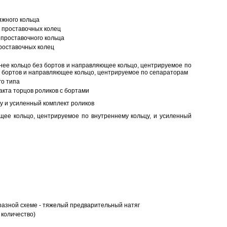
яжного кольца
 проставочных колец
проставочного кольца
роставочных колец
нее кольцо без бортов и направляющее кольцо, центрируемое по
ез бортов и направляющее кольцо, центрируемое по сепараторам
о типа
кта торцов роликов с бортами
у и усиленный комплект роликов
ее кольцо, центрируемое по внутреннему кольцу, и усиленный
разной схеме - тяжелый предварительный натяг
 количество)