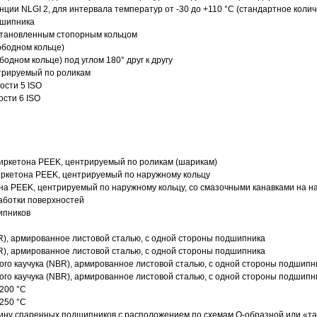
нции NLGI 2, для интервала температур от -30 до +110 °C (стандартное колич
дшипника
установленным стопорным кольцом
ободном кольце)
одном кольце) под углом 180° друг к другу
трируемый по роликам
ости 5 ISO
ости 6 ISO
иркетона PEEK, центрируемый по роликам (шарикам)
ркетона PEEK, центрируемый по наружному кольцу
а PEEK, центрируемый по наружному кольцу, со смазочными канавками на н
аботки поверхностей
ипников
R), армированное листовой сталью, с одной стороны подшипника
R), армированное листовой сталью, с одной стороны подшипника
го каучука (NBR), армированное листовой сталью, с одной стороны подшипн
го каучука (NBR), армированное листовой сталью, с одной стороны подшипн
200 °C
250 °C
ину спаренных подшипников с расположением по схемам О-образной или «т