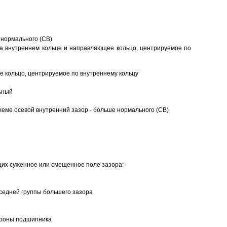
 нормального (CB)
а внутреннем кольце и направляющее кольцо, центрируемое по
 кольцо, центрируемое по внутреннему кольцу
ьный
еме осевой внутренний зазор - больше нормального (CB)
щих суженное или смещенное поле зазора:
седней группы большего зазора
ороны подшипника