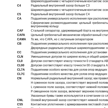
Шарикоподшипники с четырехточечным контактом: осе
C4
Pадиальный внутренний зазор больше C3
Шарикоподшипники с четырехточечным контактом: осе
C5
Pадиальный внутренний зазор больше C4
CA
Подшипник универсального исполнения при расположен
Сферические роликоподшипники: цельный гребенчаты
внутреннему кольцу
CAF
Стальной сепаратор, удерживающий борта на внутренн
CAFA
Цельный гребенчатый механически обработанный стал
CAMA
То же, что CAFA, но с латунным сепаратором
CB
Подшипник универсального исполнения при расположен
Двухрядные радиально-упорные шарикоподшипники: о
CC
Подшипник универсального исполнения для установки 
CLN
Уменьшенные допуски по ширине колец и общей ширине
CL0
Допуски соответствуют классу точности 0 стандарта 
CL00
Допуски соответствуют классу точности 00 стандарта
CL7A
Подшипники особого качества для узлов опор ведущих
CL7C
Подшипники особого качества для узлов опор ведущих
CN
Hормальный радиальный внутренний зазор; как правил
H суженное поле зазора, соответствует верхней полов
L суженное поле зазора, соответствует нижней полови
P смещенное поле зазора, включает верхнюю половину
Указанные буквы также используются в сочетании со с
CNL
Осевой внутренний зазор соответствует нижней полов
CS5
Контактное уплотнение с армированием листовой стал