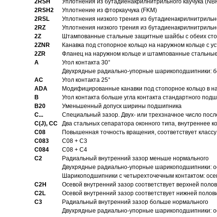
2RSH
Уплотнения из бутадиенакрилнитрильного каучука (NB
2RSH2
Уплотнение из фторкаучука (FKM)
2RSL
Уплотнения низкого трения из бутадиенакрилнитрильн
2RZ
Уплотнения низкого трения из бутадиенакрилнитрильн
2Z
Штампованные стальные защитные шайбы с обеих ст
2ZNR
Канавка под стопорное кольцо на наружном кольце с
2ZR
Фланец на наружном кольце и штампованные стальны
A
Угол контакта 30°
Двухрядные радиально-упорные шарикоподшипники: бе
AC
Угол контакта 25°
ADA
Модифицированные канавки под стопорное кольцо в на
B
Угол контакта больше угла контакта стандартного под
B20
Уменьшенный допуск ширины подшипника
C...
Специальный зазор. Двух- или трехзначное число посл
C(J), CC
Два стальных сепаратора оконного типа, внутреннее к
C08
Повышенная точность вращения, соответствует классу 
C083
C08 + C3
C084
C08 + C4
C2
Pадиальный внутренний зазор меньше нормального
Двухрядные радиально-упорные шарикоподшипники: о
Шарикоподшипники с четырехточечным контактом: осе
C2H
Осевой внутренний зазор соответствует верхней поло
C2L
Осевой внутренний зазор соответствует нижней полов
C3
Pадиальный внутренний зазор больше нормального
Двухрядные радиально-упорные шарикоподшипники: ос