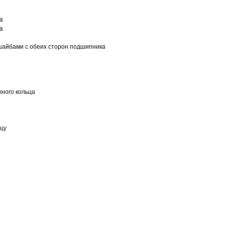
а
а
шайбами с обеих сторон подшипника
ного кольца
ьцу