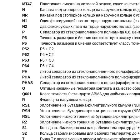
MT47
Пластичная смазка на литиевой основе, класс консисте
N
Канавка под стопорное кольцо на наружном кольце по
NR
Канавка под стопорное кольцо на наружном кольце с 
N1
Один фиксирующий паз на торце наружного кольца (св
N2
Два фиксирующих паза на торце наружного кольца (своб
P
Cепаратор из стеклонаполненного полиамида 6,6, цен
P5
Точность размеров и биения соответствуют классу точн
P6
Точность размеров и биения соответствует классу точн
P52
P5 + C2
P62
P6 + C2
P63
P6 + C3
P64
P6 + C4
PH
Литой сепаратор из стеклонаполнен-ного полиэфирэф
PHA
Литой сепаратор из стеклонаполненного полиэфирэфи
PHAS
Сепаратор из стеклонаполненного полиэфирэфиркетон
Q
Оптимизированные геометрия контакта и качество обр
Q601
Класс точности 0 стандарта ABMA для дюймовых подш
R
Фланец на наружном кольце
RS1
Уплотнение из бутадиенакрилнитрильного каучука (NB
RSH
Уплотнение из бутадиенакрилнитрильного каучука (NB
RSL
Уплотнение низкого трения из бутадиенакрилнитрильно
RZ
Уплотнение низкого трения из бутадиенакрилнитрильно
S1
Кольца стабилизированы для рабочих температур до +
S2
Кольца стабилизированы для рабочих температур до +
T
Буква T с последующим числом обозначает общую шир