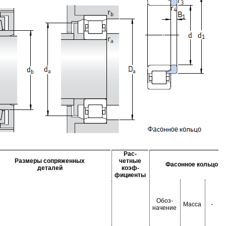
Рас-
Размеры сопряженных
четные
Фасонное кольцо
деталей
коэф-
фициенты
Обоз-
Масса
-
начение