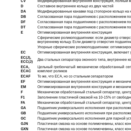
CV
Модифицированная внутренняя конструкция, полный к
D
Составное внутреннее кольцо из двух частей
DA
Модифицированные канавки под стопорное кольцо на н
DB
Согласованная пара подшипников с расположением по 
DF
Согласованная пара подшипников с расположением по 
DT
Согласованная пара подшипников с расположением по 
E
Оптимизированная внутренняя конструкция
Сферические роликоподшипники: если диаметр отверст
внутреннему кольцу. Если диаметр отверстия подшипни
Упорные сферические роликоподшипники: оптимизиров
EC
Oптимизированная внутренняя конструкция, включает 
EC(J),
Два стальных сепаратора оконного типа, внутреннее к
ECC(J)
ECA,
Цельный гребенчатый механически обработанный сеп
ECAC
комплект роликов
ECAF
То же, что ECA, но со стальным сепаратором
EF
Оптимизированная внутренняя конструкция и механич
EM
Оптимизированная внутренняя конструкция и механич
F
Механически обработанный стальной сепаратор, цен
F1
Заполнение пластичной смазкой на 10-15% от свободн
FA
Механически обработанный стальной сепаратор, цент
GA
Подшипник универсального исполнения при расположен
GB
Подшипник универсального исполнения при расположен
GC
Подшипник универсального исполнения для парной уст
GJN
Пластичная смазка на основе полимочевины, класс конс
GXN
Пластичная смазка на основе полимочевины, класс конс