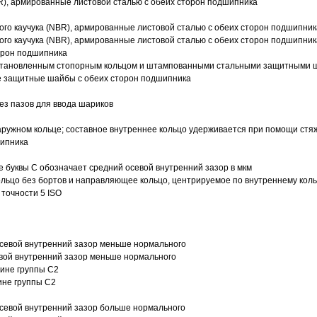
R), армированные листовой сталью с обеих сторон подшипника
ого каучука (NBR), армированные листовой сталью с обеих сторон подшипник
ого каучука (NBR), армированные листовой сталью с обеих сторон подшипник
орон подшипника
 установленным стопорным кольцом и штампованными стальными защитными 
е защитные шайбы с обеих сторон подшипника
з пазов для ввода шариков
ружном кольце; составное внутреннее кольцо удерживается при помощи стяж
шипника
е буквы С обозначает средний осевой внутренний зазор в мкм
ольцо без бортов и направляющее кольцо, центрируемое по внутреннему кол
точности 5 ISO
севой внутренний зазор меньше нормального
вой внутренний зазор меньше нормального
вине группы C2
ине группы C2
евой внутренний зазор больше нормального