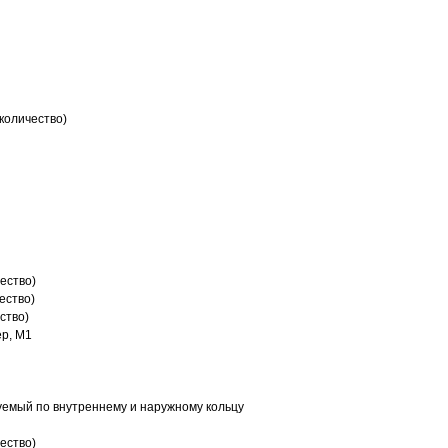
количество)
ество)
ество)
ство)
р, M1
емый по внутреннему и наружному кольцу
ество)