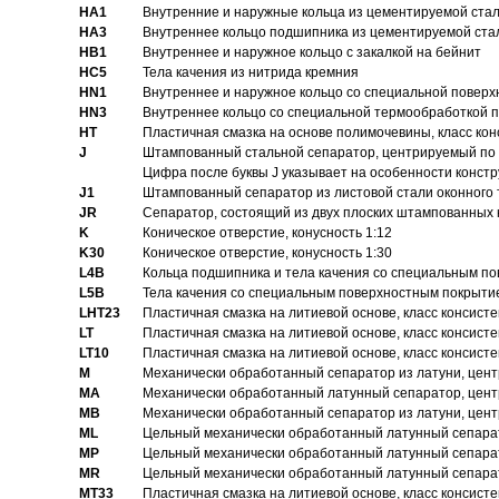
HA1
Внутренние и наружные кольца из цементируемой ста
HA3
Bнутреннее кольцо подшипника из цементируемой ста
HB1
Bнутреннее и наружное кольцо с закалкой на бейнит
HC5
Тела качения из нитрида кремния
HN1
Bнутреннее и наружное кольцо со специальной поверх
HN3
Внутреннее кольцо со специальной термообработкой 
HT
Пластичная смазка на основе полимочевины, класс конс
J
Штампованный стальной сепаратор, центрируемый по 
Цифра после буквы J указывает на особенности конст
J1
Штампованный сепаратор из листовой стали оконного
JR
Сепаратор, состоящий из двух плоских штампованных
K
Коническое отверстие, конусность 1:12
K30
Коническое отверстие, конусность 1:30
L4B
Кольца подшипника и тела качения со специальным п
L5B
Тела качения со специальным поверхностным покрыти
LHT23
Пластичная смазка на литиевой основе, класс консисте
LT
Пластичная смазка на литиевой основе, класс консисте
LT10
Пластичная смазка на литиевой основе, класс консисте
M
Механически обработанный сепаратор из латуни, цент
MA
Механически обработанный латунный сепаратор, цент
MB
Механически обработанный сепаратор из латуни, цент
ML
Цельный механически обработанный латунный сепарат
MP
Цельный механически обработанный латунный сепарат
MR
Цельный механически обработанный латунный сепарат
MT33
Пластичная смазка на литиевой основе, класс консисте