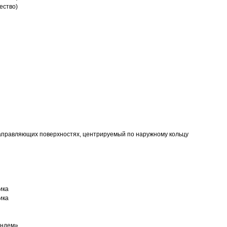
ество)
аправляющих поверхностях, центрируемый по наружному кольцу
ика
ика
андем»