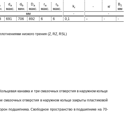
d
d
D
r
r
B
a
a
b
a
a
b
1
k
-
кг
r
н.
макс.
мин.
макс.
макс.
макс.
мм
мм
-
-
8
691
706
892
6
6
0,1
-
-
-
-
отнениями низкого трения (Z, RZ, RSL)
Кольцевая канавка и три смазочных отверстия в наружном кольце
ри смазочных отверстия в наружном кольце закрыты пластиковой
торон подшипника. Свободное пространство в подшипнике на 70-