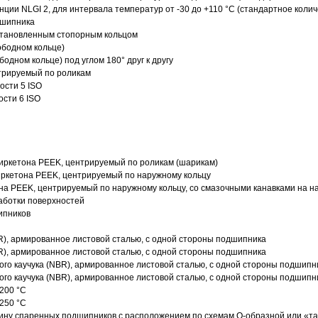
нции NLGI 2, для интервала температур от -30 до +110 °C (стандартное колич
дшипника
установленным стопорным кольцом
ободном кольце)
одном кольце) под углом 180° друг к другу
трируемый по роликам
ости 5 ISO
ости 6 ISO
иркетона PEEK, центрируемый по роликам (шарикам)
ркетона PEEK, центрируемый по наружному кольцу
а PEEK, центрируемый по наружному кольцу, со смазочными канавками на н
аботки поверхностей
ипников
R), армированное листовой сталью, с одной стороны подшипника
R), армированное листовой сталью, с одной стороны подшипника
го каучука (NBR), армированное листовой сталью, с одной стороны подшипн
го каучука (NBR), армированное листовой сталью, с одной стороны подшипн
200 °C
250 °C
ину спаренных подшипников с расположением по схемам О-образной или «т