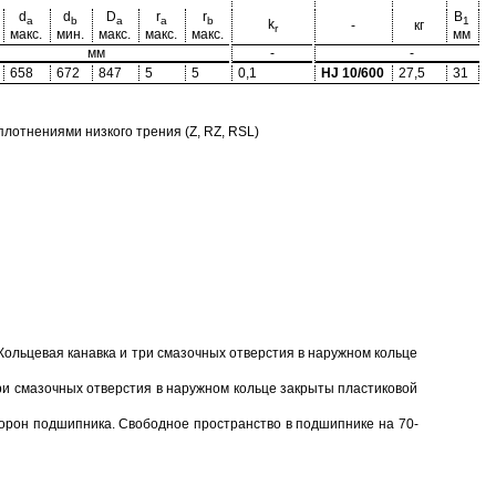
d
d
D
r
r
B
B
a
b
a
a
b
1
k
-
кг
r
макс.
мин.
макс.
макс.
макс.
мм
м
мм
-
-
658
672
847
5
5
0,1
HJ 10/600
27,5
31
5
отнениями низкого трения (Z, RZ, RSL)
Кольцевая канавка и три смазочных отверстия в наружном кольце
ри смазочных отверстия в наружном кольце закрыты пластиковой
торон подшипника. Свободное пространство в подшипнике на 70-