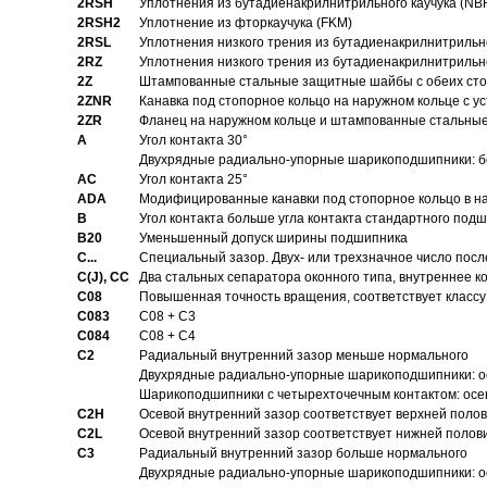
2RSH
Уплотнения из бутадиенакрилнитрильного каучука (NB
2RSH2
Уплотнение из фторкаучука (FKM)
2RSL
Уплотнения низкого трения из бутадиенакрилнитрильн
2RZ
Уплотнения низкого трения из бутадиенакрилнитрильн
2Z
Штампованные стальные защитные шайбы с обеих ст
2ZNR
Канавка под стопорное кольцо на наружном кольце с
2ZR
Фланец на наружном кольце и штампованные стальны
A
Угол контакта 30°
Двухрядные радиально-упорные шарикоподшипники: бе
AC
Угол контакта 25°
ADA
Модифицированные канавки под стопорное кольцо в на
B
Угол контакта больше угла контакта стандартного под
B20
Уменьшенный допуск ширины подшипника
C...
Специальный зазор. Двух- или трехзначное число посл
C(J), CC
Два стальных сепаратора оконного типа, внутреннее к
C08
Повышенная точность вращения, соответствует классу 
C083
C08 + C3
C084
C08 + C4
C2
Pадиальный внутренний зазор меньше нормального
Двухрядные радиально-упорные шарикоподшипники: о
Шарикоподшипники с четырехточечным контактом: осе
C2H
Осевой внутренний зазор соответствует верхней поло
C2L
Осевой внутренний зазор соответствует нижней полов
C3
Pадиальный внутренний зазор больше нормального
Двухрядные радиально-упорные шарикоподшипники: ос