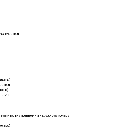
количество)
ество)
ество)
ство)
р, M1
емый по внутреннему и наружному кольцу
ество)