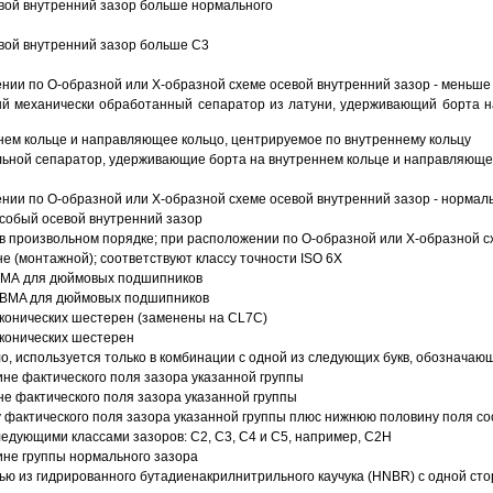
вой внутренний зазор больше нормального
вой внутренний зазор больше C3
ии по О-образной или Х-образной схеме осевой внутренний зазор - меньше
й механически обработанный сепаратор из латуни, удерживающий борта н
ем кольце и направляющее кольцо, центрируемое по внутреннему кольцу
ьной сепаратор, удерживающие борта на внутреннем кольце и направляющее
ии по О-образной или Х-образной схеме осевой внутренний зазор - нормал
собый осевой внутренний зазор
в произвольном порядке; при расположении по О-образной или Х-образной сх
 (монтажной); соответствуют классу точности ISO 6X
АВМА для дюймовых подшипников
 ABMA для дюймовых подшипников
 конических шестерен (заменены на CL7C)
 конических шестерен
о, используется только в комбинации с одной из следующих букв, обозначаю
ине фактического поля зазора указанной группы
не фактического поля зазора указанной группы
 фактического поля зазора указанной группы плюс нижнюю половину поля со
ледующими классами зазоров: С2, C3, С4 и С5, например, С2Н
ине группы нормального зазора
ью из гидрированного бутадиенакрилнитрильного каучука (HNBR) с одной ст