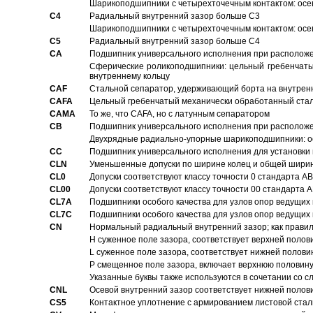
Шарикоподшипники с четырехточечным контактом: осе
C4
Pадиальный внутренний зазор больше C3
Шарикоподшипники с четырехточечным контактом: осе
C5
Pадиальный внутренний зазор больше C4
CA
Подшипник универсального исполнения при расположен
Сферические роликоподшипники: цельный гребенчаты
внутреннему кольцу
CAF
Стальной сепаратор, удерживающий борта на внутренн
CAFA
Цельный гребенчатый механически обработанный стал
CAMA
То же, что CAFA, но с латунным сепаратором
CB
Подшипник универсального исполнения при расположен
Двухрядные радиально-упорные шарикоподшипники: о
CC
Подшипник универсального исполнения для установки 
CLN
Уменьшенные допуски по ширине колец и общей ширине
CL0
Допуски соответствуют классу точности 0 стандарта 
CL00
Допуски соответствуют классу точности 00 стандарта
CL7A
Подшипники особого качества для узлов опор ведущих
CL7C
Подшипники особого качества для узлов опор ведущих
CN
Hормальный радиальный внутренний зазор; как правил
H суженное поле зазора, соответствует верхней полов
L суженное поле зазора, соответствует нижней полови
P смещенное поле зазора, включает верхнюю половину
Указанные буквы также используются в сочетании со с
CNL
Осевой внутренний зазор соответствует нижней полов
CS5
Контактное уплотнение с армированием листовой стал