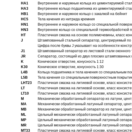
HA1
Внутренние и наружные кольца из цементируемой ста
HA3
Bнутреннее кольцо подшипника из цементируемой ста
HB1
Bнутреннее и наружное кольцо с закалкой на бейнит
HC5
Тела качения из нитрида кремния
HN1
Bнутреннее и наружное кольцо со специальной поверх
HN3
Внутреннее кольцо со специальной термообработкой 
HT
Пластичная смазка на основе полимочевины, класс конс
J
Штампованный стальной сепаратор, центрируемый по 
Цифра после буквы J указывает на особенности конст
J1
Штампованный сепаратор из листовой стали оконного
JR
Сепаратор, состоящий из двух плоских штампованных
K
Коническое отверстие, конусность 1:12
K30
Коническое отверстие, конусность 1:30
L4B
Кольца подшипника и тела качения со специальным п
L5B
Тела качения со специальным поверхностным покрыти
LHT23
Пластичная смазка на литиевой основе, класс консисте
LT
Пластичная смазка на литиевой основе, класс консисте
LT10
Пластичная смазка на литиевой основе, класс консисте
M
Механически обработанный сепаратор из латуни, цент
MA
Механически обработанный латунный сепаратор, цент
MB
Механически обработанный сепаратор из латуни, цент
ML
Цельный механически обработанный латунный сепарат
MP
Цельный механически обработанный латунный сепарат
MR
Цельный механически обработанный латунный сепарат
MT33
Пластичная смазка на литиевой основе, класс консисте