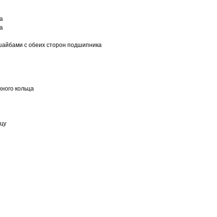
а
а
шайбами с обеих сторон подшипника
ного кольца
ьцу