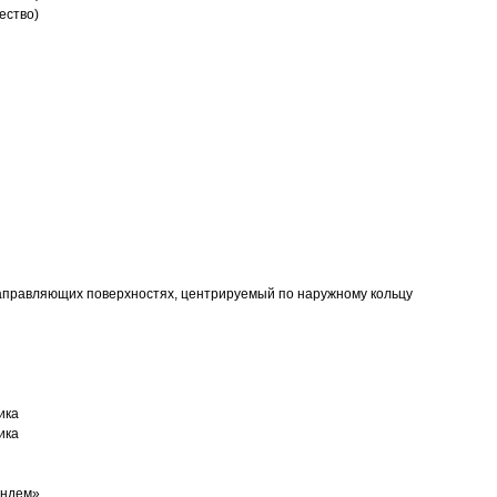
ество)
аправляющих поверхностях, центрируемый по наружному кольцу
ика
ика
андем»