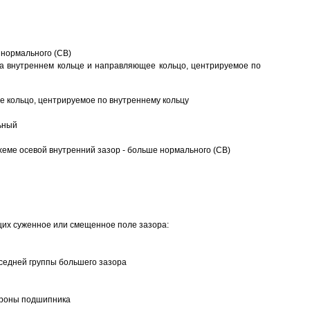
 нормального (CB)
а внутреннем кольце и направляющее кольцо, центрируемое по
 кольцо, центрируемое по внутреннему кольцу
ьный
еме осевой внутренний зазор - больше нормального (CB)
щих суженное или смещенное поле зазора:
седней группы большего зазора
ороны подшипника