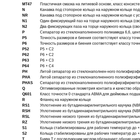
MT47
Пластичная смазка на литиевой основе, класс консисте
N
Канавка под стопорное кольцо на наружном кольце по
NR
Канавка под стопорное кольцо на наружном кольце с 
N1
Один фиксирующий паз на торце наружного кольца (св
N2
Два фиксирующих паза на торце наружного кольца (своб
P
Cепаратор из стеклонаполненного полиамида 6,6, цен
P5
Точность размеров и биения соответствуют классу точн
P6
Точность размеров и биения соответствует классу точн
P52
P5 + C2
P62
P6 + C2
P63
P6 + C3
P64
P6 + C4
PH
Литой сепаратор из стеклонаполнен-ного полиэфирэф
PHA
Литой сепаратор из стеклонаполненного полиэфирэфи
PHAS
Сепаратор из стеклонаполненного полиэфирэфиркетон
Q
Оптимизированные геометрия контакта и качество обр
Q601
Класс точности 0 стандарта ABMA для дюймовых подш
R
Фланец на наружном кольце
RS1
Уплотнение из бутадиенакрилнитрильного каучука (NB
RSH
Уплотнение из бутадиенакрилнитрильного каучука (NB
RSL
Уплотнение низкого трения из бутадиенакрилнитрильно
RZ
Уплотнение низкого трения из бутадиенакрилнитрильно
S1
Кольца стабилизированы для рабочих температур до +
S2
Кольца стабилизированы для рабочих температур до +
T
Буква T с последующим числом обозначает общую шир