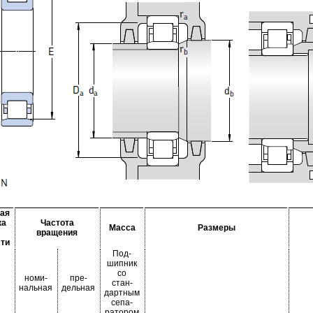
ая
ка
Частота
Масса
Размеры
вращения
ти
Под-
шипник
со
номи-
пре-
стан-
нальная
дельная
дартным
сепа-
ратором