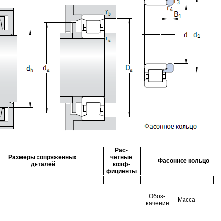
Рас-
Размеры сопряженных
четные
Фасонное кольцо
деталей
коэф-
фициенты
Обоз-
Масса
-
-
начение