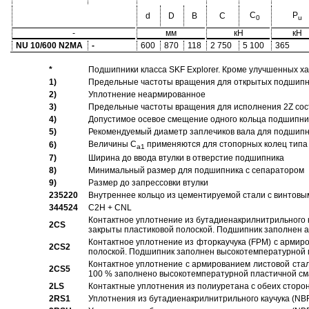
C
P
d
D
B
C
0
u
-
мм
кН
кН
NU 10/600 N2MA
-
600
870
118
2 750
5 100
365
*
Подшипники класса SKF Explorer. Кроме улучшенных х
1)
Предельные частоты вращения для открытых подшипник
2)
Уплотнение неармированное
3)
Предельные частоты вращения для исполнения 2Z сос
4)
Допустимое осевое смещение одного кольца подшипник
5)
Рекомендуемый диаметр заплечиков вала для подшипни
Величины C
применяются для стопорных колец типа 
6)
a1
7)
Ширина до ввода втулки в отверстие подшипника
8)
Минимальный размер для подшипника с сепаратором
9)
Размер до запрессовки втулки
235220
Внутреннее кольцо из цементируемой стали с винтовы
344524
C2H + CNL
Контактное уплотнение из бутадиенакрилнитрильного к
2CS
закрыты пластиковой полоской. Подшипник заполнен 
Контактное уплотнение из фторкаучука (FPM) с армир
2CS2
полоской. Подшипник заполнен высокотемпературной 
Контактное уплотнение с армированием листовой стал
2CS5
100 % заполнено высокотемпературной пластичной см
2LS
Контактные уплотнения из полиуретана с обеих сторо
2RS1
Уплотнения из бутадиенакрилнитрильного каучука (NB