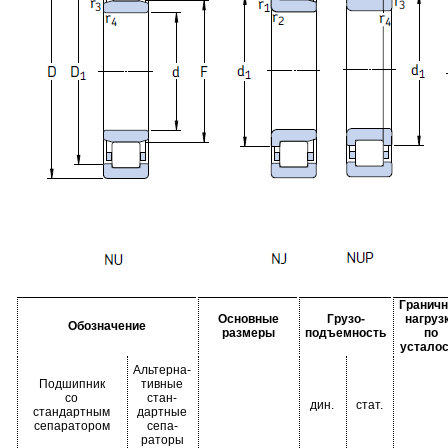
Граничн
Основные
Грузо-
нагруз
Обозначение
размеры
подъемность
по
усталос
Альтерна-
Подшипник
тивные
со
стан-
дин.
стат.
стандартным
дартные
сепаратором
сепа-
раторы