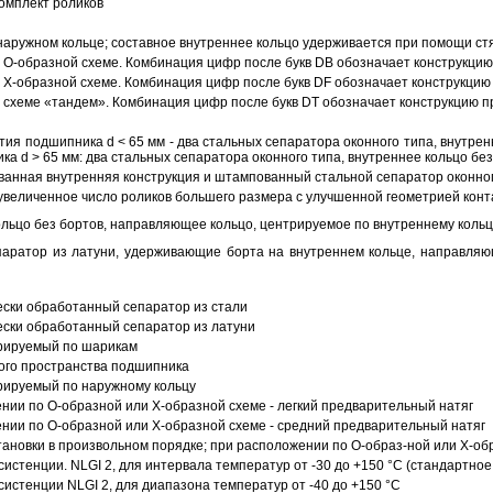
омплект роликов
аружном кольце; составное внутреннее кольцо удерживается при помощи ст
О-образной схеме. Комбинация цифр после букв DB обозначает конструкцию
Х-образной схеме. Комбинация цифр после букв DF обозначает конструкцию 
схеме «тандем». Комбинация цифр после букв DT обозначает конструкцию п
ия подшипника d < 65 мм - два стальных сепаратора оконного типа, внутрен
ка d > 65 мм: два стальных сепаратора оконного типа, внутреннее кольцо б
анная внутренняя конструкция и штампованный стальной сепаратор оконног
увеличенное число роликов большего размера с улучшенной геометрией конта
ольцо без бортов, направляющее кольцо, центрируемое по внутреннему кольц
аратор из латуни, удерживающие борта на внутреннем кольце, направляющ
ески обработанный сепаратор из стали
ески обработанный сепаратор из латуни
трируемый по шарикам
ого пространства подшипника
рируемый по наружному кольцу
ии по О-образной или Х-образной схеме - легкий предварительный натяг
ии по О-образной или Х-образной схеме - средний предварительный натяг
ановки в произвольном порядке; при расположении по О-образ-ной или Х-об
истенции. NLGI 2, для интервала температур от -30 до +150 °C (стандартное
истенции NLGI 2, для диапазона температур от -40 до +150 °C