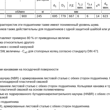
r
r
d
1,2
3,4
a
4)
d
D
F,E
s
1
1
мин.
мин.
мин.
об/мин
кг
мм
700
900
245
695
779
667
6
6
14
623
арактеристик эти подшипники также имеют пониженный уровень шума.
ов также действительны для подшипников с одной защитной шайбой или упл
тавляют примерно 80 % от приведенных величин
а относительно другого
ков с осевой нагрузкой
SW, величины - C
для стопорных колец согласно стандарту DIN 471
a2
ми канавками на посадочной поверхности
аучука (NBR) с армированием листовой сталью с обеих сторон подшипника. 
антизадирной пластичной смазкой
ованием листовой сталью с обеих сторон подшипника. Кольцевая канавка и т
пластичной смазкой на основе полимочевины
ью из гидрированного бутадиенакрилнитрильного каучука (HNBR) с обеих с
азкой
н подшипника
R), армированные листовой сталью с обеих сторон подшипника