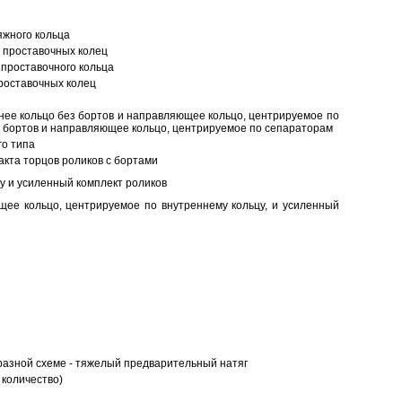
яжного кольца
 проставочных колец
проставочного кольца
роставочных колец
нее кольцо без бортов и направляющее кольцо, центрируемое по
ез бортов и направляющее кольцо, центрируемое по сепараторам
о типа
кта торцов роликов с бортами
у и усиленный комплект роликов
ее кольцо, центрируемое по внутреннему кольцу, и усиленный
разной схеме - тяжелый предварительный натяг
 количество)