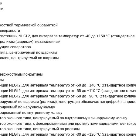
ли
ли
ностной термической обработкой
поверхности
истенции NLGI 2, для интервала температур от -40 до +150 °C (стандартное 
роликам (шарикам), незакаленный
рукции сепаратора
 типа, центрируемый по шарикам
 колец, центрируемый по шарикам
оверхностным покрытием
ем
нции NLGI 2, для интервала температур от -50 до +140 °C (стандартное колич
нции NLGI 2, для интервала температур от -55 до +110 °C (стандартное колич
нции NLGI 2, для интервала температур от -50 до +90 °C (стандартное количе
рируемый по шарикам (роликам), конструкция обозначается цифрой, наприме
рируемый по наружному кольцу
рированный по внутреннему кольцу
ор оконного типа, центрируемый по внутреннему или наружному кольцу
ор оконного типа, с фрезерованными или протянутыми карманами, центриру
ор оконного типа, центрируемый по роликам
нции NLGI 3, для интервала температур от -30 до +120 °C (стандартное колич