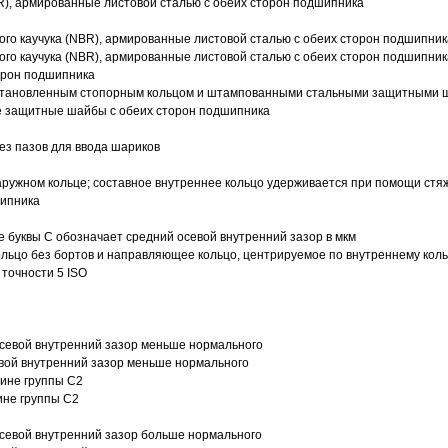
R), армированные листовой сталью с обеих сторон подшипника
ого каучука (NBR), армированные листовой сталью с обеих сторон подшипник
ого каучука (NBR), армированные листовой сталью с обеих сторон подшипник
орон подшипника
 установленным стопорным кольцом и штампованными стальными защитными 
е защитные шайбы с обеих сторон подшипника
з пазов для ввода шариков
ружном кольце; составное внутреннее кольцо удерживается при помощи стяж
шипника
е буквы С обозначает средний осевой внутренний зазор в мкм
ольцо без бортов и направляющее кольцо, центрируемое по внутреннему кол
точности 5 ISO
севой внутренний зазор меньше нормального
вой внутренний зазор меньше нормального
вине группы C2
ине группы C2
евой внутренний зазор больше нормального