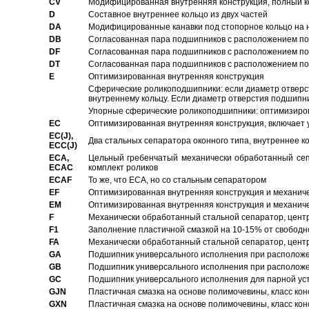
CV
Модифицированная внутренняя конструкция, полный к
D
Составное внутреннее кольцо из двух частей
DA
Модифицированные канавки под стопорное кольцо на н
DB
Согласованная пара подшипников с расположением по 
DF
Согласованная пара подшипников с расположением по 
DT
Согласованная пара подшипников с расположением по 
E
Оптимизированная внутренняя конструкция
Сферические роликоподшипники: если диаметр отверст
внутреннему кольцу. Если диаметр отверстия подшипни
Упорные сферические роликоподшипники: оптимизиров
EC
Oптимизированная внутренняя конструкция, включает 
EC(J),
Два стальных сепаратора оконного типа, внутреннее к
ECC(J)
ECA,
Цельный гребенчатый механически обработанный сеп
ECAC
комплект роликов
ECAF
То же, что ECA, но со стальным сепаратором
EF
Оптимизированная внутренняя конструкция и механич
EM
Оптимизированная внутренняя конструкция и механич
F
Механически обработанный стальной сепаратор, цен
F1
Заполнение пластичной смазкой на 10-15% от свободн
FA
Механически обработанный стальной сепаратор, цент
GA
Подшипник универсального исполнения при расположен
GB
Подшипник универсального исполнения при расположен
GC
Подшипник универсального исполнения для парной уст
GJN
Пластичная смазка на основе полимочевины, класс конс
GXN
Пластичная смазка на основе полимочевины, класс конс