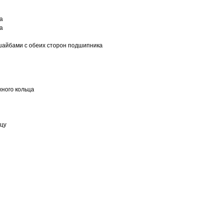
а
а
шайбами с обеих сторон подшипника
ного кольца
ьцу