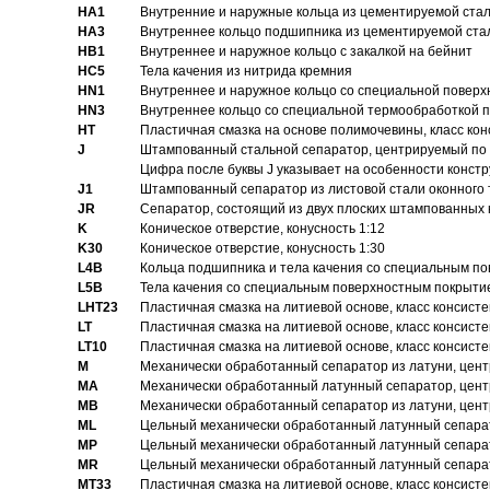
HA1
Внутренние и наружные кольца из цементируемой ста
HA3
Bнутреннее кольцо подшипника из цементируемой ста
HB1
Bнутреннее и наружное кольцо с закалкой на бейнит
HC5
Тела качения из нитрида кремния
HN1
Bнутреннее и наружное кольцо со специальной поверх
HN3
Внутреннее кольцо со специальной термообработкой 
HT
Пластичная смазка на основе полимочевины, класс конс
J
Штампованный стальной сепаратор, центрируемый по 
Цифра после буквы J указывает на особенности конст
J1
Штампованный сепаратор из листовой стали оконного
JR
Сепаратор, состоящий из двух плоских штампованных
K
Коническое отверстие, конусность 1:12
K30
Коническое отверстие, конусность 1:30
L4B
Кольца подшипника и тела качения со специальным п
L5B
Тела качения со специальным поверхностным покрыти
LHT23
Пластичная смазка на литиевой основе, класс консисте
LT
Пластичная смазка на литиевой основе, класс консисте
LT10
Пластичная смазка на литиевой основе, класс консисте
M
Механически обработанный сепаратор из латуни, цент
MA
Механически обработанный латунный сепаратор, цент
MB
Механически обработанный сепаратор из латуни, цент
ML
Цельный механически обработанный латунный сепарат
MP
Цельный механически обработанный латунный сепарат
MR
Цельный механически обработанный латунный сепарат
MT33
Пластичная смазка на литиевой основе, класс консисте