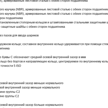
R), армированные листовой сталью с обеих сторон подшипника
ого каучука (NBR), армированные листовой сталью с обеих сторон подшипник
ого каучука (NBR), армированные листовой сталью с обеих сторон подшипник
орон подшипника
 установленным стопорным кольцом и штампованными стальными защитными 
е защитные шайбы с обеих сторон подшипника
з пазов для ввода шариков
ружном кольце; составное внутреннее кольцо удерживается при помощи стяж
шипника
е буквы С обозначает средний осевой внутренний зазор в мкм
ольцо без бортов и направляющее кольцо, центрируемое по внутреннему кол
точности 5 ISO
севой внутренний зазор меньше нормального
вой внутренний зазор меньше нормального
вине группы C2
ине группы C2
евой внутренний зазор больше нормального