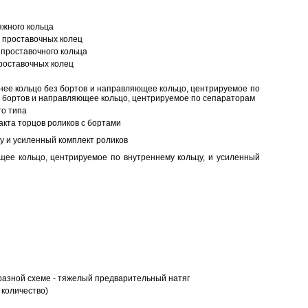
яжного кольца
 проставочных колец
проставочного кольца
роставочных колец
нее кольцо без бортов и направляющее кольцо, центрируемое по
ез бортов и направляющее кольцо, центрируемое по сепараторам
о типа
кта торцов роликов с бортами
у и усиленный комплект роликов
ее кольцо, центрируемое по внутреннему кольцу, и усиленный
разной схеме - тяжелый предварительный натяг
 количество)