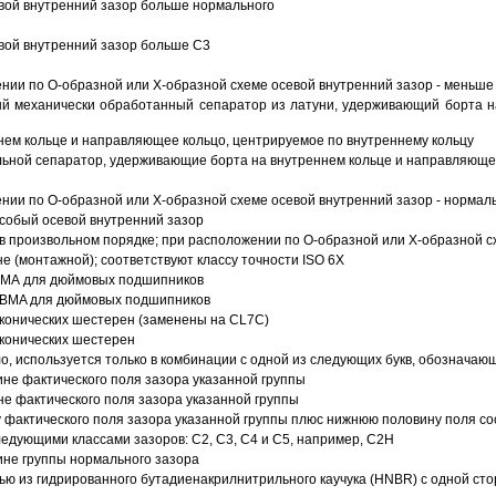
вой внутренний зазор больше нормального
вой внутренний зазор больше C3
ии по О-образной или Х-образной схеме осевой внутренний зазор - меньше
й механически обработанный сепаратор из латуни, удерживающий борта н
ем кольце и направляющее кольцо, центрируемое по внутреннему кольцу
ьной сепаратор, удерживающие борта на внутреннем кольце и направляющее
ии по О-образной или Х-образной схеме осевой внутренний зазор - нормал
собый осевой внутренний зазор
в произвольном порядке; при расположении по О-образной или Х-образной сх
 (монтажной); соответствуют классу точности ISO 6X
АВМА для дюймовых подшипников
 ABMA для дюймовых подшипников
 конических шестерен (заменены на CL7C)
 конических шестерен
о, используется только в комбинации с одной из следующих букв, обозначаю
ине фактического поля зазора указанной группы
не фактического поля зазора указанной группы
 фактического поля зазора указанной группы плюс нижнюю половину поля со
ледующими классами зазоров: С2, C3, С4 и С5, например, С2Н
ине группы нормального зазора
ью из гидрированного бутадиенакрилнитрильного каучука (HNBR) с одной ст