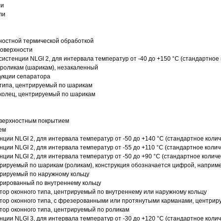
ли
ли
ностной термической обработкой
поверхности
истенции NLGI 2, для интервала температур от -40 до +150 °C (стандартное 
роликам (шарикам), незакаленный
рукции сепаратора
 типа, центрируемый по шарикам
 колец, центрируемый по шарикам
оверхностным покрытием
ем
нции NLGI 2, для интервала температур от -50 до +140 °C (стандартное колич
нции NLGI 2, для интервала температур от -55 до +110 °C (стандартное колич
нции NLGI 2, для интервала температур от -50 до +90 °C (стандартное количе
рируемый по шарикам (роликам), конструкция обозначается цифрой, наприме
рируемый по наружному кольцу
рированный по внутреннему кольцу
ор оконного типа, центрируемый по внутреннему или наружному кольцу
ор оконного типа, с фрезерованными или протянутыми карманами, центриру
ор оконного типа, центрируемый по роликам
нции NLGI 3, для интервала температур от -30 до +120 °C (стандартное колич