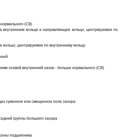
 нормального (CB)
а внутреннем кольце и направляющее кольцо, центрируемое по
 кольцо, центрируемое по внутреннему кольцу
ьный
еме осевой внутренний зазор - больше нормального (CB)
щих суженное или смещенное поле зазора:
седней группы большего зазора
ороны подшипника