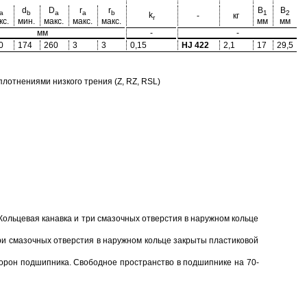
d
D
r
r
B
B
a
b
a
a
b
1
2
k
-
кг
r
кс.
мин.
макс.
макс.
макс.
мм
мм
мм
-
-
0
174
260
3
3
0,15
HJ 422
2,1
17
29,5
отнениями низкого трения (Z, RZ, RSL)
Кольцевая канавка и три смазочных отверстия в наружном кольце
ри смазочных отверстия в наружном кольце закрыты пластиковой
торон подшипника. Свободное пространство в подшипнике на 70-