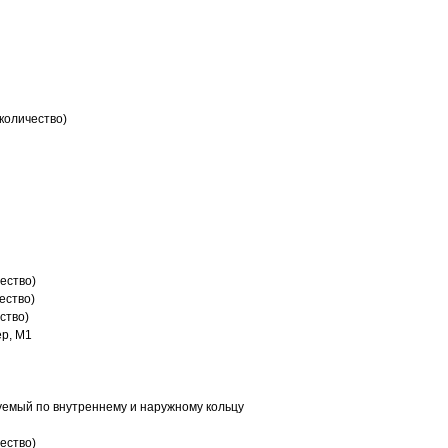
количество)
ество)
ество)
ство)
р, M1
емый по внутреннему и наружному кольцу
ество)