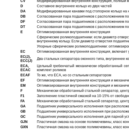
CV
Модифицированная внутренняя конструкция, полный к
D
Составное внутреннее кольцо из двух частей
DA
Модифицированные канавки под стопорное кольцо на н
DB
Согласованная пара подшипников с расположением по 
DF
Согласованная пара подшипников с расположением по 
DT
Согласованная пара подшипников с расположением по 
E
Оптимизированная внутренняя конструкция
Сферические роликоподшипники: если диаметр отверст
внутреннему кольцу. Если диаметр отверстия подшипни
Упорные сферические роликоподшипники: оптимизиров
EC
Oптимизированная внутренняя конструкция, включает 
EC(J),
Два стальных сепаратора оконного типа, внутреннее к
ECC(J)
ECA,
Цельный гребенчатый механически обработанный сеп
ECAC
комплект роликов
ECAF
То же, что ECA, но со стальным сепаратором
EF
Оптимизированная внутренняя конструкция и механич
EM
Оптимизированная внутренняя конструкция и механич
F
Механически обработанный стальной сепаратор, цен
F1
Заполнение пластичной смазкой на 10-15% от свободн
FA
Механически обработанный стальной сепаратор, цент
GA
Подшипник универсального исполнения при расположен
GB
Подшипник универсального исполнения при расположен
GC
Подшипник универсального исполнения для парной уст
GJN
Пластичная смазка на основе полимочевины, класс конс
GXN
Пластичная смазка на основе полимочевины, класс конс