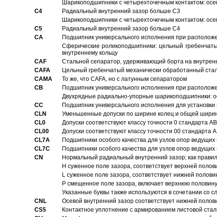
Шарикоподшипники с четырехточечным контактом: осе
C4
Pадиальный внутренний зазор больше C3
Шарикоподшипники с четырехточечным контактом: осе
C5
Pадиальный внутренний зазор больше C4
CA
Подшипник универсального исполнения при расположен
Сферические роликоподшипники: цельный гребенчаты
внутреннему кольцу
CAF
Стальной сепаратор, удерживающий борта на внутренн
CAFA
Цельный гребенчатый механически обработанный стал
CAMA
То же, что CAFA, но с латунным сепаратором
CB
Подшипник универсального исполнения при расположен
Двухрядные радиально-упорные шарикоподшипники: о
CC
Подшипник универсального исполнения для установки 
CLN
Уменьшенные допуски по ширине колец и общей ширине
CL0
Допуски соответствуют классу точности 0 стандарта 
CL00
Допуски соответствуют классу точности 00 стандарта
CL7A
Подшипники особого качества для узлов опор ведущих
CL7C
Подшипники особого качества для узлов опор ведущих
CN
Hормальный радиальный внутренний зазор; как правил
H суженное поле зазора, соответствует верхней полов
L суженное поле зазора, соответствует нижней полови
P смещенное поле зазора, включает верхнюю половину
Указанные буквы также используются в сочетании со с
CNL
Осевой внутренний зазор соответствует нижней полов
CS5
Контактное уплотнение с армированием листовой стал