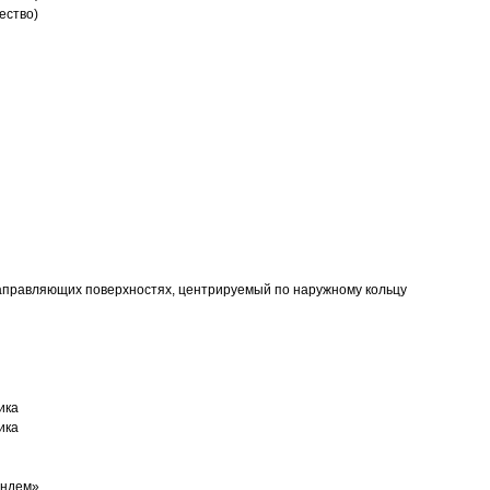
ество)
аправляющих поверхностях, центрируемый по наружному кольцу
ика
ика
андем»