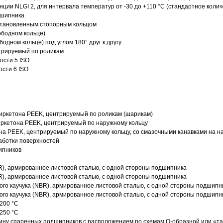
нции NLGI 2, для интервала температур от -30 до +110 °C (стандартное колич
дшипника
установленным стопорным кольцом
ободном кольце)
одном кольце) под углом 180° друг к другу
трируемый по роликам
ости 5 ISO
ости 6 ISO
иркетона PEEK, центрируемый по роликам (шарикам)
ркетона PEEK, центрируемый по наружному кольцу
а PEEK, центрируемый по наружному кольцу, со смазочными канавками на н
аботки поверхностей
ипников
R), армированное листовой сталью, с одной стороны подшипника
R), армированное листовой сталью, с одной стороны подшипника
го каучука (NBR), армированное листовой сталью, с одной стороны подшипн
го каучука (NBR), армированное листовой сталью, с одной стороны подшипн
200 °C
250 °C
ину спаренных подшипников с расположением по схемам О-образной или «т