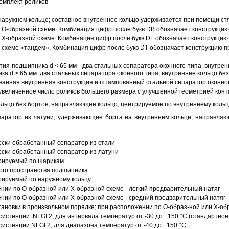
омплект роликов
аружном кольце; составное внутреннее кольцо удерживается при помощи ст
О-образной схеме. Комбинация цифр после букв DB обозначает конструкцию
Х-образной схеме. Комбинация цифр после букв DF обозначает конструкцию 
схеме «тандем». Комбинация цифр после букв DT обозначает конструкцию п
ия подшипника d < 65 мм - два стальных сепаратора оконного типа, внутрен
ка d > 65 мм: два стальных сепаратора оконного типа, внутреннее кольцо б
анная внутренняя конструкция и штампованный стальной сепаратор оконног
увеличенное число роликов большего размера с улучшенной геометрией конта
ольцо без бортов, направляющее кольцо, центрируемое по внутреннему кольц
аратор из латуни, удерживающие борта на внутреннем кольце, направляющ
ески обработанный сепаратор из стали
ески обработанный сепаратор из латуни
трируемый по шарикам
ого пространства подшипника
рируемый по наружному кольцу
ии по О-образной или Х-образной схеме - легкий предварительный натяг
ии по О-образной или Х-образной схеме - средний предварительный натяг
ановки в произвольном порядке; при расположении по О-образ-ной или Х-об
истенции. NLGI 2, для интервала температур от -30 до +150 °C (стандартное
истенции NLGI 2, для диапазона температур от -40 до +150 °C