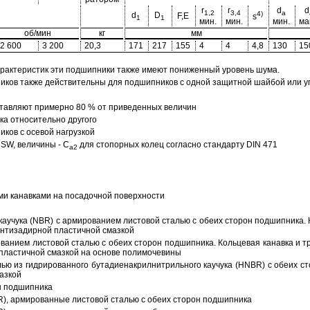
r
r
d
d
1,2
3,4
a
4)
d
D
F,E
s
1
1
мин.
мин.
мин.
ма
об/мин
кг
мм
2 600
3 200
20,3
171
217
155
4
4
4,8
130
15
арактеристик эти подшипники также имеют пониженный уровень шума.
ов также действительны для подшипников с одной защитной шайбой или упл
тавляют примерно 80 % от приведенных величин
а относительно другого
ков с осевой нагрузкой
SW, величины - C
для стопорных колец согласно стандарту DIN 471
a2
ми канавками на посадочной поверхности
аучука (NBR) с армированием листовой сталью с обеих сторон подшипника. 
антизадирной пластичной смазкой
ованием листовой сталью с обеих сторон подшипника. Кольцевая канавка и т
пластичной смазкой на основе полимочевины
ью из гидрированного бутадиенакрилнитрильного каучука (HNBR) с обеих с
азкой
н подшипника
R), армированные листовой сталью с обеих сторон подшипника