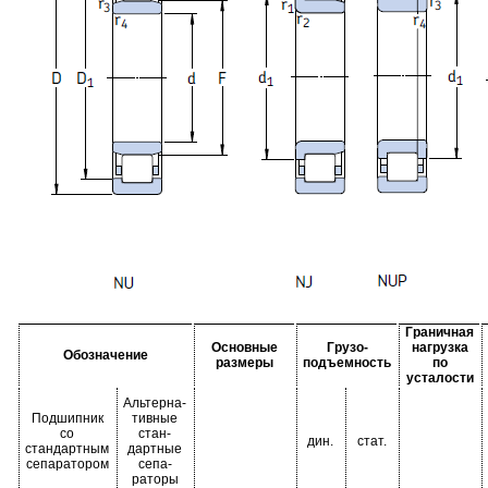
Граничная
Основные
Грузо-
нагрузка
Обозначение
размеры
подъемность
по
усталости
Альтерна-
Подшипник
тивные
со
стан-
дин.
стат.
стандартным
дартные
сепаратором
сепа-
раторы