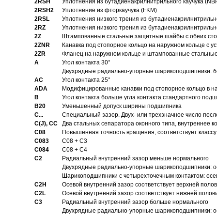
2RSH
Уплотнения из бутадиенакрилнитрильного каучука (NB
2RSH2
Уплотнение из фторкаучука (FKM)
2RSL
Уплотнения низкого трения из бутадиенакрилнитрильн
2RZ
Уплотнения низкого трения из бутадиенакрилнитрильн
2Z
Штампованные стальные защитные шайбы с обеих ст
2ZNR
Канавка под стопорное кольцо на наружном кольце с
2ZR
Фланец на наружном кольце и штампованные стальны
A
Угол контакта 30°
Двухрядные радиально-упорные шарикоподшипники: бе
AC
Угол контакта 25°
ADA
Модифицированные канавки под стопорное кольцо в на
B
Угол контакта больше угла контакта стандартного под
B20
Уменьшенный допуск ширины подшипника
C...
Специальный зазор. Двух- или трехзначное число посл
C(J), CC
Два стальных сепаратора оконного типа, внутреннее к
C08
Повышенная точность вращения, соответствует классу 
C083
C08 + C3
C084
C08 + C4
C2
Pадиальный внутренний зазор меньше нормального
Двухрядные радиально-упорные шарикоподшипники: о
Шарикоподшипники с четырехточечным контактом: осе
C2H
Осевой внутренний зазор соответствует верхней поло
C2L
Осевой внутренний зазор соответствует нижней полов
C3
Pадиальный внутренний зазор больше нормального
Двухрядные радиально-упорные шарикоподшипники: ос