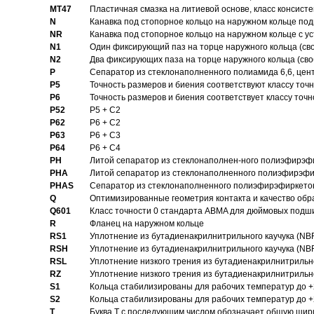
MT47
Пластичная смазка на литиевой основе, класс консисте
N
Канавка под стопорное кольцо на наружном кольце по
NR
Канавка под стопорное кольцо на наружном кольце с 
N1
Один фиксирующий паз на торце наружного кольца (св
N2
Два фиксирующих паза на торце наружного кольца (своб
P
Cепаратор из стеклонаполненного полиамида 6,6, цен
P5
Точность размеров и биения соответствуют классу точн
P6
Точность размеров и биения соответствует классу точн
P52
P5 + C2
P62
P6 + C2
P63
P6 + C3
P64
P6 + C4
PH
Литой сепаратор из стеклонаполнен-ного полиэфирэф
PHA
Литой сепаратор из стеклонаполненного полиэфирэфи
PHAS
Сепаратор из стеклонаполненного полиэфирэфиркетон
Q
Оптимизированные геометрия контакта и качество обр
Q601
Класс точности 0 стандарта ABMA для дюймовых подш
R
Фланец на наружном кольце
RS1
Уплотнение из бутадиенакрилнитрильного каучука (NB
RSH
Уплотнение из бутадиенакрилнитрильного каучука (NB
RSL
Уплотнение низкого трения из бутадиенакрилнитрильно
RZ
Уплотнение низкого трения из бутадиенакрилнитрильно
S1
Кольца стабилизированы для рабочих температур до +
S2
Кольца стабилизированы для рабочих температур до +
T
Буква T с последующим числом обозначает общую шир