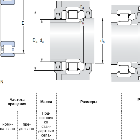
Частота
Р
Масса
Размеры
вращения
Под-
шипник
со
номи-
пре-
стан-
нальная
дельная
дартным
сепа-
ратором