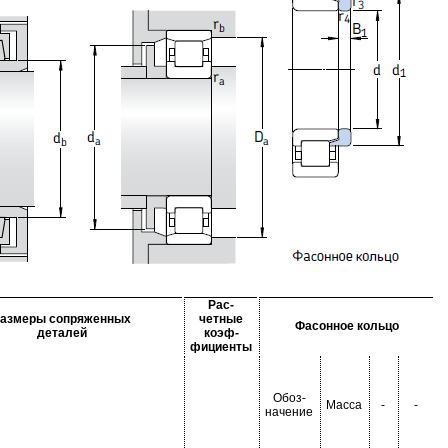
Рас-
азмеры сопряженных
четные
Фасонное кольцо
деталей
коэф-
фициенты
Обоз-
Масса
-
-
начение