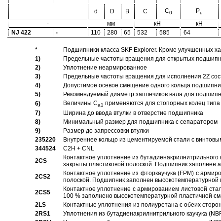
C
P
d
D
B
C
0
u
-
мм
кН
кН
NJ 422
-
110
280
65
532
585
64
*
Подшипники класса SKF Explorer. Кроме улучшенных х
1)
Предельные частоты вращения для открытых подшипник
2)
Уплотнение неармированное
3)
Предельные частоты вращения для исполнения 2Z сос
4)
Допустимое осевое смещение одного кольца подшипник
5)
Рекомендуемый диаметр заплечиков вала для подшипни
Величины C
применяются для стопорных колец типа 
6)
a1
7)
Ширина до ввода втулки в отверстие подшипника
8)
Минимальный размер для подшипника с сепаратором
9)
Размер до запрессовки втулки
235220
Внутреннее кольцо из цементируемой стали с винтовы
344524
C2H + CNL
Контактное уплотнение из бутадиенакрилнитрильного к
2CS
закрыты пластиковой полоской. Подшипник заполнен 
Контактное уплотнение из фторкаучука (FPM) с армир
2CS2
полоской. Подшипник заполнен высокотемпературной 
Контактное уплотнение с армированием листовой стал
2CS5
100 % заполнено высокотемпературной пластичной см
2LS
Контактные уплотнения из полиуретана с обеих сторо
2RS1
Уплотнения из бутадиенакрилнитрильного каучука (NB