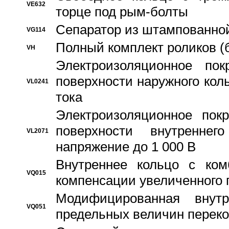
VE632
торце под рым-болты
Сепаратор из штампованной
VG114
Полный комплект роликов (
VH
Электроизоляционное по
поверхности наружного коль
VL0241
тока
Электроизоляционное пок
поверхности внутреннег
VL2071
напряжение до 1 000 В
Bнутреннее кольцо с ком
VQ015
компенсации увеличенного 
Модифицированная внут
VQ051
предельных величин переко