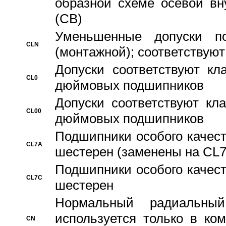
образной схеме осевой вн
(CB)
Уменьшенные допуски 
CLN
(монтажной); соответствуют
Допуски соответствуют кл
CL0
дюймовых подшипников
Допуски соответствуют кл
CL00
дюймовых подшипников
Подшипники особого качест
CL7A
шестерен (заменены на CL
Подшипники особого качест
CL7C
шестерен
Hормальный радиальный
используется только в ко
CN