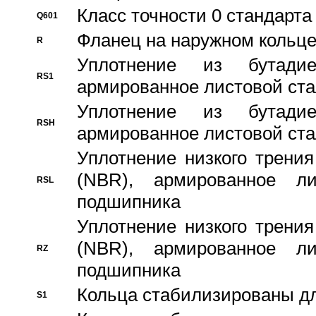
Класс точности 0 стандар
Q601
Фланец на наружном кольц
R
Уплотнение из бутадие
RS1
армированное листовой ста
Уплотнение из бутадие
RSH
армированное листовой ста
Уплотнение низкого трения
(NBR), армированное л
RSL
подшипника
Уплотнение низкого трения
(NBR), армированное л
RZ
подшипника
Кольца стабилизированы дл
S1