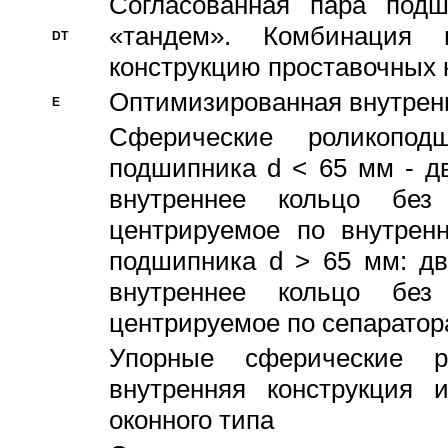
Согласованная пара под
«тандем». Комбинация
DT
конструкцию проставочных 
Оптимизированная внутрен
E
Сферические роликопод
подшипника d < 65 мм - дв
внутреннее кольцо без
центрируемое по внутренн
подшипника d > 65 мм: дв
внутреннее кольцо без
центрируемое по сепарато
Упорные сферические ро
внутренняя конструкция 
оконного типа