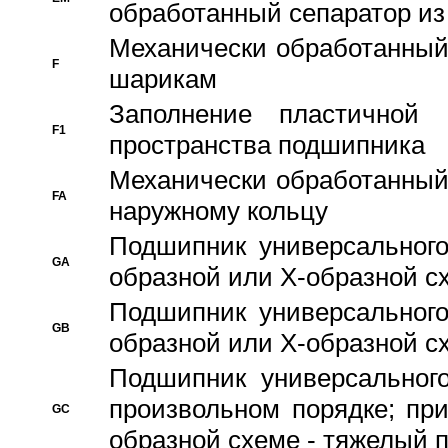
обработанный сепаратор из
Механически обработанный
F
шарикам
Заполнение пластичной
F1
пространства подшипника
Механически обработанный
FA
наружному кольцу
Подшипник универсального
GA
образной или Х-образной сх
Подшипник универсального
GB
образной или Х-образной с
Подшипник универсального
произвольном порядке; пр
GC
образной схеме - тяжелый 