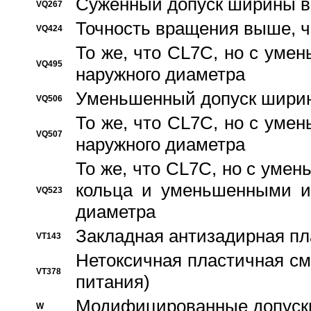
Суженный допуск ширины вн
VQ267
Точность вращения выше, 
VQ424
То же, что CL7C, но с ум
VQ495
наружного диаметра
Уменьшенный допуск ширин
VQ506
То же, что CL7C, но с ум
VQ507
наружного диаметра
То же, что CL7C, но с уме
кольца и уменьшенными и
VQ523
диаметра
Закладная антизадирная пл
VT143
Нетоксичная пластичная сма
VT378
питания)
Модифицированные допуски
W