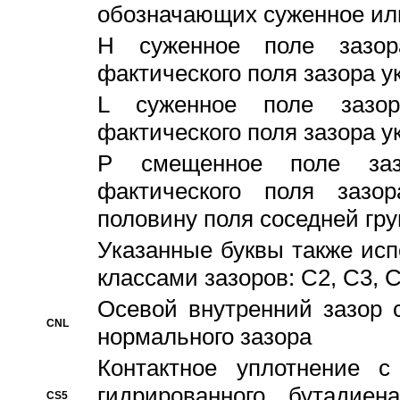
обозначающих суженное ил
H суженное поле зазора
фактического поля зазора у
L суженное поле зазор
фактического поля зазора у
P смещенное поле заз
фактического поля заз
половину поля соседней гр
Указанные буквы также ис
классами зазоров: С2, C3, 
Осевой внутренний зазор 
CNL
нормального зазора
Контактное уплотнение 
гидрированного бутадиен
CS5