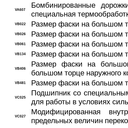
Бомбинированные дорожк
VA607
специальная термообработ
Размер фаски на большом т
VB022
Размер фаски на большом т
VB026
Размер фаски на большом т
VB061
Размер фаски на большом т
VB134
Размер фаски на большо
VB406
большом торце наружного к
Размер фаски на большом т
VB481
Подшипник со специальным
VC025
для работы в условиях сил
Модифицированная внут
VC027
предельных величин переко