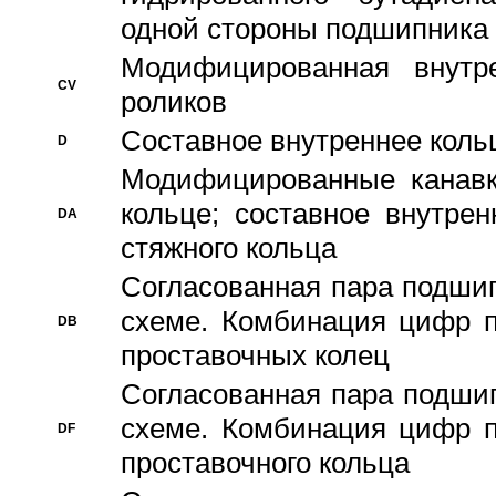
одной стороны подшипника
Модифицированная внутре
CV
роликов
Составное внутреннее кольц
D
Модифицированные канавк
кольце; составное внутре
DA
стяжного кольца
Согласованная пара подши
схеме. Комбинация цифр п
DB
проставочных колец
Согласованная пара подши
схеме. Комбинация цифр п
DF
проставочного кольца