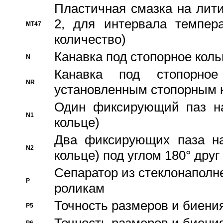
Пластичная смазка на лити
2, для интервала темпера
MT47
количество)
Канавка под стопорное кол
N
Канавка под стопорно
NR
установленным стопорным 
Один фиксирующий паз на
N1
кольце)
Два фиксирующих паза на
N2
кольце) под углом 180° друг 
Cепаратор из стеклонаполн
P
роликам
Точность размеров и биения
P5