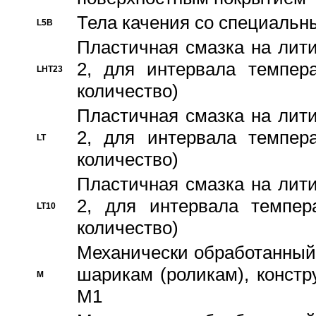
Тела качения со специаль
L5B
Пластичная смазка на лити
2, для интервала темпера
LHT23
количество)
Пластичная смазка на лити
2, для интервала темпера
LT
количество)
Пластичная смазка на лити
2, для интервала темпер
LT10
количество)
Механически обработанный 
шарикам (роликам), констр
M
M1