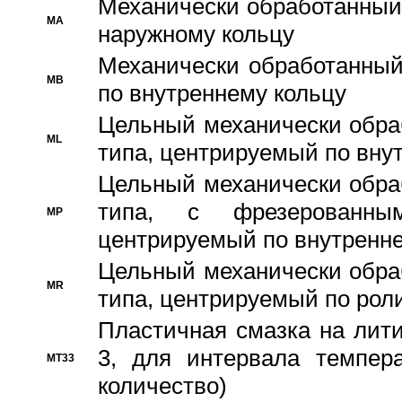
Механически обработанный
MA
наружному кольцу
Механически обработанный
MB
по внутреннему кольцу
Цельный механически обра
ML
типа, центрируемый по вну
Цельный механически обра
типа, с фрезерованны
MP
центрируемый по внутренне
Цельный механически обра
MR
типа, центрируемый по рол
Пластичная смазка на лити
3, для интервала темпера
MT33
количество)