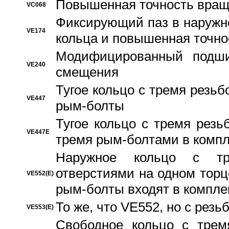
Повышенная точность вращ
VC068
Фиксирующий паз в наружн
VE174
кольца и повышенная точн
Модифицированный подши
VE240
смещения
Тугое кольцо с тремя резь
VE447
рым-болты
Тугое кольцо с тремя рез
VE447E
тремя рым-болтами в компл
Наружное кольцо с тр
отверстиями на одном торце
VE552(E)
рым-болты входят в компле
То же, что VE552, но с рез
VE553(E)
Свободное кольцо с трем