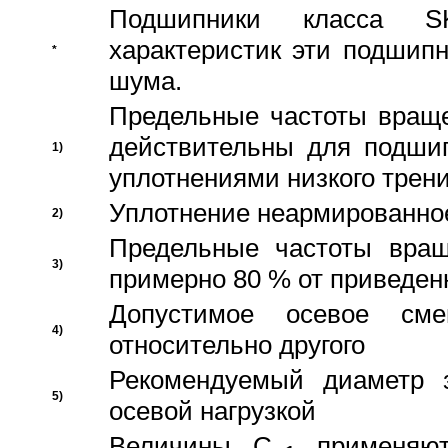
Подшипники класса S
характеристик эти подшип
*
шума.
Предельные частоты враще
действительны для подши
1)
уплотнениями низкого трени
Уплотнение неармированно
2)
Предельные частоты вращ
3)
примерно 80 % от приведен
Допустимое осевое сме
4)
относительно другого
Рекомендуемый диаметр 
5)
осевой нагрузкой
Величины C
применяют