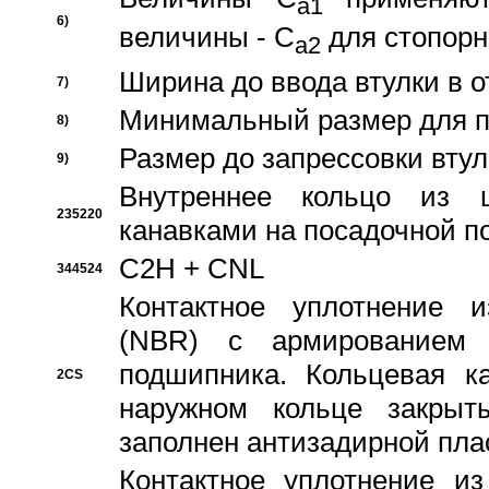
a1
6)
величины - C
для стопорн
a2
Ширина до ввода втулки в 
7)
Минимальный размер для п
8)
Размер до запрессовки втул
9)
Внутреннее кольцо из 
235220
канавками на посадочной п
C2H + CNL
344524
Контактное уплотнение и
(NBR) с армированием 
подшипника. Кольцевая к
2CS
наружном кольце закрыт
заполнен антизадирной пла
Контактное уплотнение и