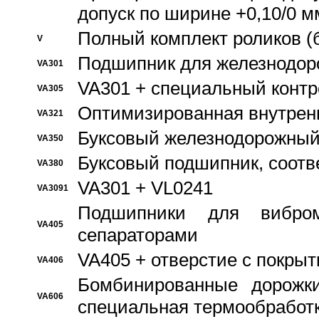
допуск по ширине +0,10/0 м
Полный комплект роликов (
V
Подшипник для железнодор
VA301
VA301 + специальный контр
VA305
Оптимизированная внутрен
VA321
Буксовый железнодорожный
VA350
Буксовый подшипник, соотв
VA380
VA301 + VL0241
VA3091
Подшипники для вибром
VA405
сепараторами
VA405 + отверстие с покры
VA406
Бомбинированные дорожк
VA606
специальная термообработ