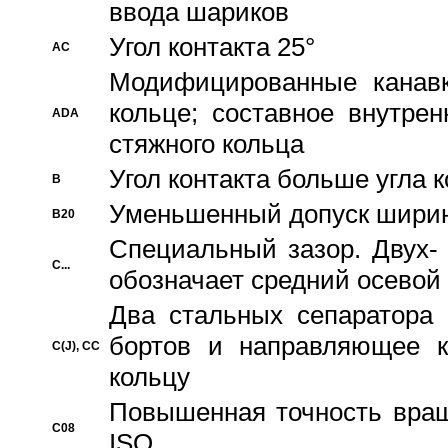
ввода шариков
Угол контакта 25°
AC
Модифицированные канавк
кольце; составное внутре
ADA
стяжного кольца
Угол контакта больше угла 
B
Уменьшенный допуск шири
B20
Специальный зазор. Двух-
C...
обозначает средний осевой
Два стальных сепаратора 
бортов и направляющее к
C(J), CC
кольцу
Повышенная точность враще
C08
ISO