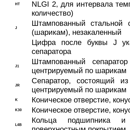
NLGI 2, для интервала темп
HT
количество)
Штампованный стальной с
J
(шарикам), незакаленный
Цифра после буквы J ука
сепаратора
Штампованный сепаратор
J1
центрируемый по шарикам
Сепаратор, состоящий из
JR
центрируемый по шарикам
Коническое отверстие, кону
K
Коническое отверстие, кону
K30
Кольца подшипника и
L4B
поверхностным покрытием