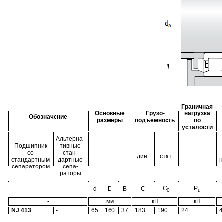
Граничная
Основные
Грузо-
нагрузка
Обозначение
размеры
подъемность
по
усталости
Альтерна-
Подшипник
тивные
со
стан-
дин.
стат.
стандартным
дартные
сепаратором
сепа-
раторы
C
P
d
D
B
C
0
u
-
мм
кН
кН
NJ 413
-
65
160
37
183
190
24