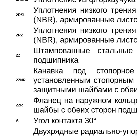
Уплотнения низкого трения
2RSL
(NBR), армированные листо
Уплотнения низкого трения
2RZ
(NBR), армированные листо
Штампованные стальные
2Z
подшипника
Канавка под стопорно
установленным стопорным
2ZNR
защитными шайбами с обеи
Фланец на наружном кольц
2ZR
шайбы с обеих сторон под
Угол контакта 30°
A
Двухрядные радиально-упо