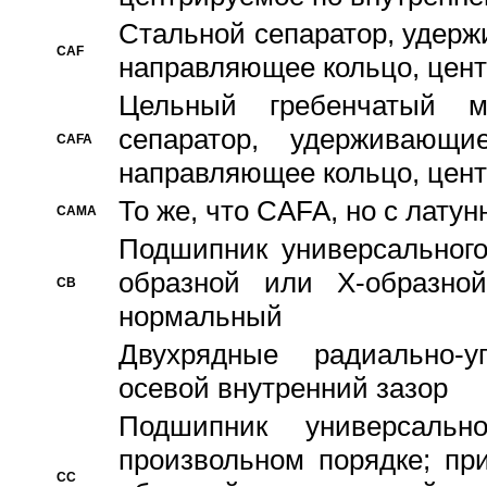
Стальной сепаратор, удерж
CAF
направляющее кольцо, цент
Цельный гребенчатый м
сепаратор, удерживающ
CAFA
направляющее кольцо, цент
То же, что CAFA, но с лату
CAMA
Подшипник универсального
образной или Х-образно
CB
нормальный
Двухрядные радиально-
осевой внутренний зазор
Подшипник универсальн
произвольном порядке; пр
CC