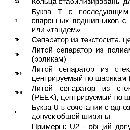
Кольца стабилизированы дл
S2
Буква T с последующим
спаренных подшипников с 
T
или «тандем»
Сепаратор из текстолита, 
TH
Литой сепаратор из полиа
TN
(роликам)
Литой сепаратор из стекл
TN9
центрируемый по шарикам 
Литой сепаратор из стек
TNH
(PEEK), центрируемый по 
Буква U в сочетании с одн
U.
допуск общей ширины
Примеры: U2 - общий допу