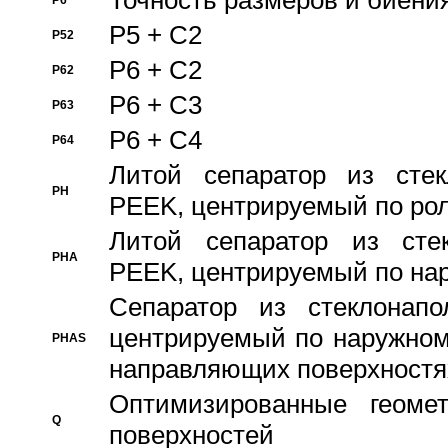
Точность размеров и биения
P6
P5 + C2
P52
P6 + C2
P62
P6 + C3
P63
P6 + C4
P64
Литой сепаратор из стек
PH
PEEK, центрируемый по ро
Литой сепаратор из стек
PHA
PEEK, центрируемый по на
Сепаратор из стеклонапо
центрируемый по наружном
PHAS
направляющих поверхностя
Оптимизированные геомет
Q
поверхностей