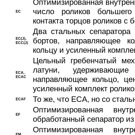
Oптимизированная внутренн
число роликов большего
EC
контакта торцов роликов с 
Два стальных сепаратора 
бортов, направляющее ко
EC(J),
ECC(J)
кольцу и усиленный компле
Цельный гребенчатый мех
латуни, удерживающи
ECA,
ECAC
направляющее кольцо, цен
усиленный комплект ролико
То же, что ECA, но со стал
ECAF
Оптимизированная внут
EF
обработанный сепаратор из
Оптимизированная внут
EM