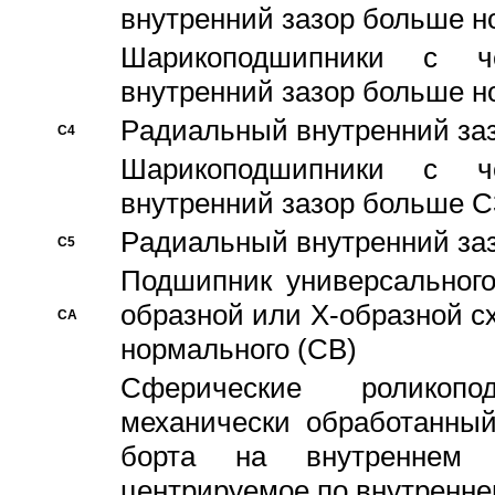
внутренний зазор больше н
Шарикоподшипники с че
внутренний зазор больше н
Pадиальный внутренний за
C4
Шарикоподшипники с че
внутренний зазор больше C
Pадиальный внутренний за
C5
Подшипник универсального
образной или Х-образной с
CA
нормального (CB)
Сферические роликопо
механически обработанный
борта на внутреннем 
центрируемое по внутренне