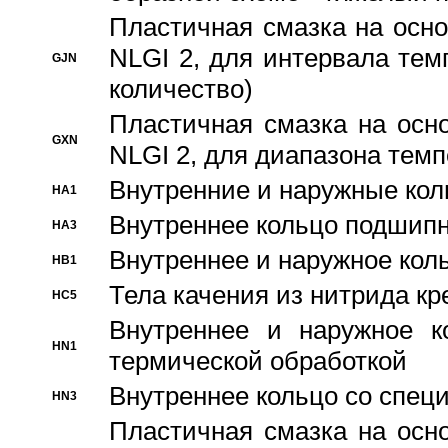
Пластичная смазка на осно
NLGI 2, для интервала темп
GJN
количество)
Пластичная смазка на осн
GXN
NLGI 2, для диапазона темп
Внутренние и наружные кол
HA1
Bнутреннее кольцо подшипн
HA3
Bнутреннее и наружное коль
HB1
Тела качения из нитрида к
HC5
Bнутреннее и наружное к
HN1
термической обработкой
Внутреннее кольцо со спец
HN3
Пластичная смазка на осн