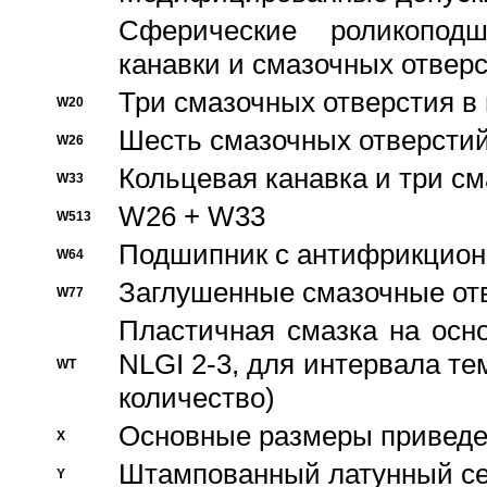
Сферические роликопод
канавки и смазочных отвер
Три смазочных отверстия в
W20
Шесть смазочных отверстий
W26
Кольцевая канавка и три с
W33
W26 + W33
W513
Подшипник с антифрикционн
W64
Заглушенные смазочные от
W77
Пластичная смазка на осн
NLGI 2-3, для интервала те
WT
количество)
Основные размеры приведен
X
Штампованный латунный се
Y