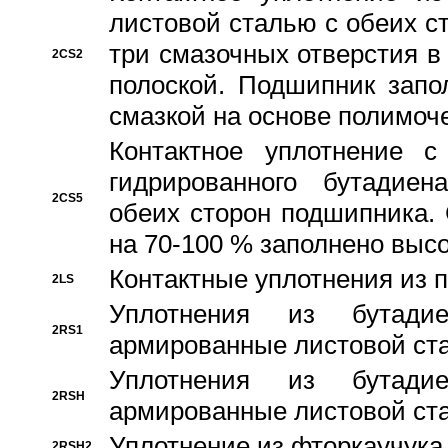
листовой сталью с обеих с
три смазочных отверстия в
2CS2
полоской. Подшипник запо
смазкой на основе полимо
Контактное уплотнение 
гидрированного бутадиен
2CS5
обеих сторон подшипника.
на 70-100 % заполнено выс
Контактные уплотнения из 
2LS
Уплотнения из бутадие
2RS1
армированные листовой ста
Уплотнения из бутадие
2RSH
армированные листовой ста
Уплотнение из фторкаучука
2RSH2