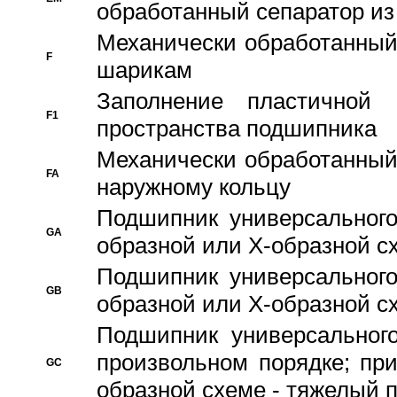
обработанный сепаратор из
Механически обработанный
F
шарикам
Заполнение пластичной
F1
пространства подшипника
Механически обработанный
FA
наружному кольцу
Подшипник универсального
GA
образной или Х-образной сх
Подшипник универсального
GB
образной или Х-образной с
Подшипник универсального
произвольном порядке; пр
GC
образной схеме - тяжелый 