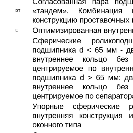
Согласованная пара под
«тандем». Комбинация
DT
конструкцию проставочных 
Оптимизированная внутрен
E
Сферические роликопод
подшипника d < 65 мм - дв
внутреннее кольцо без
центрируемое по внутренн
подшипника d > 65 мм: дв
внутреннее кольцо без
центрируемое по сепарато
Упорные сферические ро
внутренняя конструкция 
оконного типа