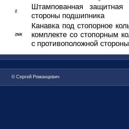
Штампованная защитная
Z
стороны подшипника
Канавка под стопорное кол
комплекте со стопорным к
ZNR
с противоположной стороны
© Сергей Романцевич