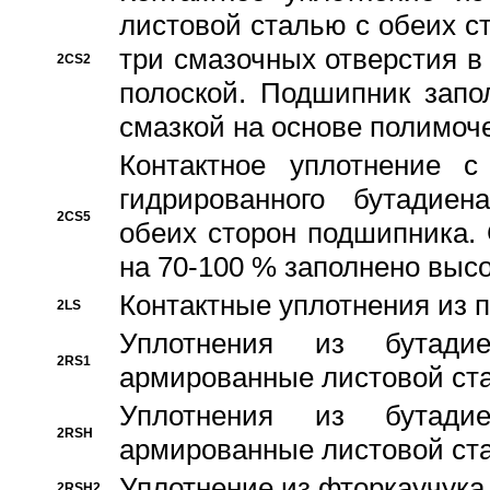
листовой сталью с обеих с
три смазочных отверстия в
2CS2
полоской. Подшипник запо
смазкой на основе полимо
Контактное уплотнение 
гидрированного бутадиен
2CS5
обеих сторон подшипника.
на 70-100 % заполнено выс
Контактные уплотнения из 
2LS
Уплотнения из бутадие
2RS1
армированные листовой ста
Уплотнения из бутадие
2RSH
армированные листовой ста
Уплотнение из фторкаучука
2RSH2