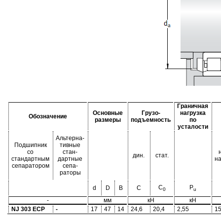
Граничная
Основные
Грузо-
нагрузка
Обозначение
размеры
подъемность
по
усталости
Альтерна-
Подшипник
тивные
со
стан-
дин.
стат.
стандартным
дартные
н
сепаратором
сепа-
раторы
C
P
d
D
B
C
0
u
-
мм
кН
кН
NJ 303 ECP
-
17
47
14
24,6
20,4
2,55
15