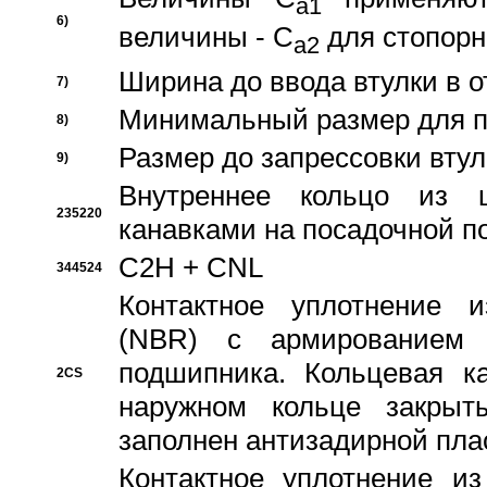
a1
6)
величины - C
для стопорн
a2
Ширина до ввода втулки в 
7)
Минимальный размер для п
8)
Размер до запрессовки втул
9)
Внутреннее кольцо из 
235220
канавками на посадочной п
C2H + CNL
344524
Контактное уплотнение и
(NBR) с армированием 
подшипника. Кольцевая к
2CS
наружном кольце закрыт
заполнен антизадирной пла
Контактное уплотнение и