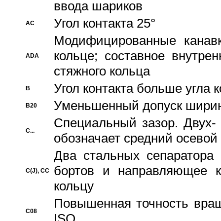
ввода шариков
Угол контакта 25°
AC
Модифицированные канавк
кольце; составное внутре
ADA
стяжного кольца
Угол контакта больше угла 
B
Уменьшенный допуск шири
B20
Специальный зазор. Двух-
C...
обозначает средний осевой
Два стальных сепаратора 
бортов и направляющее к
C(J), CC
кольцу
Повышенная точность враще
C08
ISO