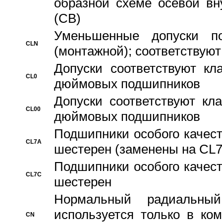
образной схеме осевой вн
(CB)
Уменьшенные допуски 
CLN
(монтажной); соответствуют
Допуски соответствуют кл
CL0
дюймовых подшипников
Допуски соответствуют кл
CL00
дюймовых подшипников
Подшипники особого качест
CL7A
шестерен (заменены на CL
Подшипники особого качест
CL7C
шестерен
Hормальный радиальный
используется только в ко
CN