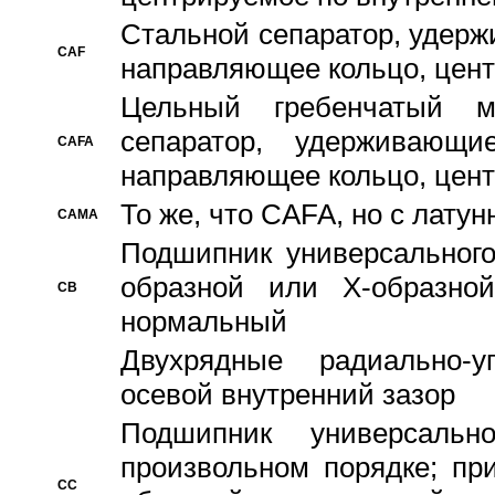
Стальной сепаратор, удерж
CAF
направляющее кольцо, цент
Цельный гребенчатый м
сепаратор, удерживающ
CAFA
направляющее кольцо, цент
То же, что CAFA, но с лату
CAMA
Подшипник универсального
образной или Х-образно
CB
нормальный
Двухрядные радиально-
осевой внутренний зазор
Подшипник универсальн
произвольном порядке; пр
CC