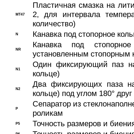
Пластичная смазка на лити
2, для интервала темпера
MT47
количество)
Канавка под стопорное кол
N
Канавка под стопорно
NR
установленным стопорным 
Один фиксирующий паз на
N1
кольце)
Два фиксирующих паза на
N2
кольце) под углом 180° друг 
Cепаратор из стеклонаполн
P
роликам
Точность размеров и биения
P5