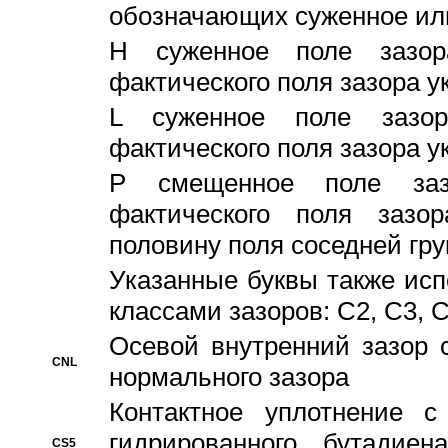
обозначающих суженное ил
H суженное поле зазора
фактического поля зазора у
L суженное поле зазор
фактического поля зазора у
P смещенное поле заз
фактического поля заз
половину поля соседней гр
Указанные буквы также ис
классами зазоров: С2, C3, 
Осевой внутренний зазор 
CNL
нормального зазора
Контактное уплотнение 
гидрированного бутадиен
CS5