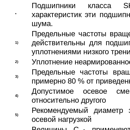
Подшипники класса S
характеристик эти подшип
*
шума.
Предельные частоты враще
действительны для подши
1)
уплотнениями низкого трени
Уплотнение неармированно
2)
Предельные частоты вращ
3)
примерно 80 % от приведен
Допустимое осевое сме
4)
относительно другого
Рекомендуемый диаметр 
5)
осевой нагрузкой
Величины C
применяют