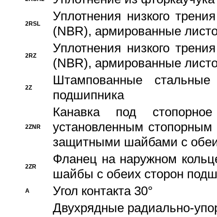
Уплотнения низкого трения
2RSL
(NBR), армированные листо
Уплотнения низкого трения
2RZ
(NBR), армированные листо
Штампованные стальные
2Z
подшипника
Канавка под стопорно
установленным стопорным
2ZNR
защитными шайбами с обеи
Фланец на наружном кольц
2ZR
шайбы с обеих сторон под
Угол контакта 30°
A
Двухрядные радиально-упо