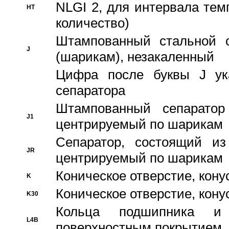
NLGI 2, для интервала темп
HT
количество)
Штампованный стальной с
J
(шарикам), незакаленный
Цифра после буквы J ука
сепаратора
Штампованный сепаратор
J1
центрируемый по шарикам
Сепаратор, состоящий из
JR
центрируемый по шарикам
Коническое отверстие, кону
K
Коническое отверстие, кону
K30
Кольца подшипника и
L4B
поверхностным покрытием