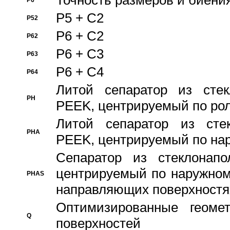
Точность размеров и биения
P6
P5 + C2
P52
P6 + C2
P62
P6 + C3
P63
P6 + C4
P64
Литой сепаратор из стек
PH
PEEK, центрируемый по ро
Литой сепаратор из стек
PHA
PEEK, центрируемый по на
Сепаратор из стеклонапо
центрируемый по наружном
PHAS
направляющих поверхностя
Оптимизированные геомет
Q
поверхностей