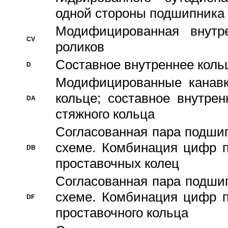
одной стороны подшипника
Модифицированная внутре
CV
роликов
Составное внутреннее кольц
D
Модифицированные канавк
кольце; составное внутре
DA
стяжного кольца
Согласованная пара подши
схеме. Комбинация цифр п
DB
проставочных колец
Согласованная пара подши
схеме. Комбинация цифр п
DF
проставочного кольца