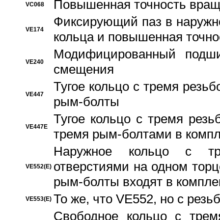
Повышенная точность вращ
VC068
Фиксирующий паз в наружн
VE174
кольца и повышенная точн
Модифицированный подши
VE240
смещения
Тугое кольцо с тремя резь
VE447
рым-болты
Тугое кольцо с тремя рез
VE447E
тремя рым-болтами в компл
Наружное кольцо с тр
отверстиями на одном торце
VE552(E)
рым-болты входят в компле
То же, что VE552, но с рез
VE553(E)
Свободное кольцо с трем