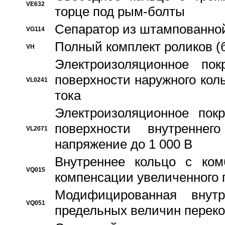
VE632
торце под рым-болты
Сепаратор из штампованной
VG114
Полный комплект роликов (
VH
Электроизоляционное по
поверхности наружного коль
VL0241
тока
Электроизоляционное пок
поверхности внутреннег
VL2071
напряжение до 1 000 В
Bнутреннее кольцо с ком
VQ015
компенсации увеличенного 
Модифицированная внут
VQ051
предельных величин переко