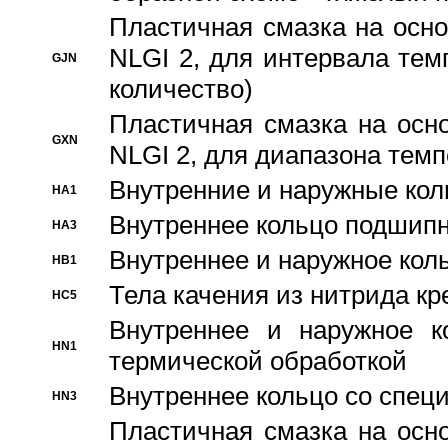
Пластичная смазка на осно
NLGI 2, для интервала темп
GJN
количество)
Пластичная смазка на осн
GXN
NLGI 2, для диапазона темп
Внутренние и наружные кол
HA1
Bнутреннее кольцо подшипн
HA3
Bнутреннее и наружное коль
HB1
Тела качения из нитрида к
HC5
Bнутреннее и наружное к
HN1
термической обработкой
Внутреннее кольцо со спец
HN3
Пластичная смазка на осн