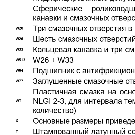
Сферические роликопод
канавки и смазочных отвер
Три смазочных отверстия в
W20
Шесть смазочных отверстий
W26
Кольцевая канавка и три с
W33
W26 + W33
W513
Подшипник с антифрикционн
W64
Заглушенные смазочные от
W77
Пластичная смазка на осн
NLGI 2-3, для интервала те
WT
количество)
Основные размеры приведен
X
Штампованный латунный се
Y