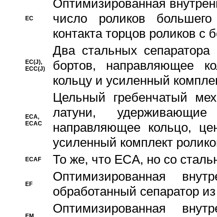
Oптимизированная внутренн
число роликов большего
EC
контакта торцов роликов с 
Два стальных сепаратора 
бортов, направляющее ко
EC(J),
ECC(J)
кольцу и усиленный компле
Цельный гребенчатый мех
латуни, удерживающи
ECA,
ECAC
направляющее кольцо, цен
усиленный комплект ролико
То же, что ECA, но со стал
ECAF
Оптимизированная внут
EF
обработанный сепаратор из
Оптимизированная внут
EM