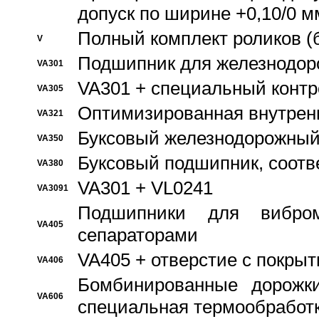
допуск по ширине +0,10/0 м
Полный комплект роликов (
V
Подшипник для железнодор
VA301
VA301 + специальный контр
VA305
Оптимизированная внутрен
VA321
Буксовый железнодорожный
VA350
Буксовый подшипник, соотв
VA380
VA301 + VL0241
VA3091
Подшипники для вибром
VA405
сепараторами
VA405 + отверстие с покры
VA406
Бомбинированные дорожк
VA606
специальная термообработ