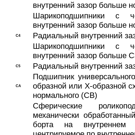
внутренний зазор больше н
Шарикоподшипники с че
внутренний зазор больше н
Pадиальный внутренний за
C4
Шарикоподшипники с че
внутренний зазор больше C
Pадиальный внутренний за
C5
Подшипник универсального
образной или Х-образной с
CA
нормального (CB)
Сферические роликопо
механически обработанный
борта на внутреннем 
центрируемое по внутренне