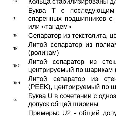
Кольца стабилизированы дл
S2
Буква T с последующим
спаренных подшипников с 
T
или «тандем»
Сепаратор из текстолита, 
TH
Литой сепаратор из полиа
TN
(роликам)
Литой сепаратор из стекл
TN9
центрируемый по шарикам 
Литой сепаратор из стек
TNH
(PEEK), центрируемый по 
Буква U в сочетании с одн
U.
допуск общей ширины
Примеры: U2 - общий допу