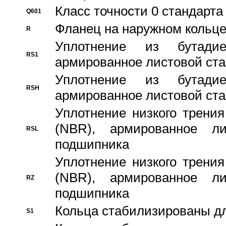
Класс точности 0 стандар
Q601
Фланец на наружном кольц
R
Уплотнение из бутадие
RS1
армированное листовой ста
Уплотнение из бутадие
RSH
армированное листовой ста
Уплотнение низкого трения
(NBR), армированное л
RSL
подшипника
Уплотнение низкого трения
(NBR), армированное л
RZ
подшипника
Кольца стабилизированы дл
S1