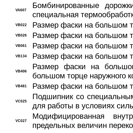
Бомбинированные дорожк
VA607
специальная термообработ
Размер фаски на большом т
VB022
Размер фаски на большом т
VB026
Размер фаски на большом т
VB061
Размер фаски на большом т
VB134
Размер фаски на большо
VB406
большом торце наружного к
Размер фаски на большом т
VB481
Подшипник со специальным
VC025
для работы в условиях сил
Модифицированная внут
VC027
предельных величин переко