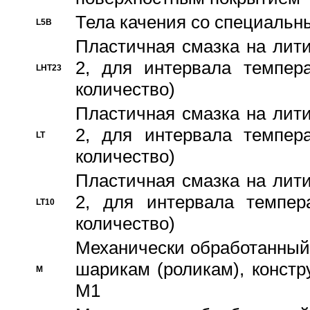
Тела качения со специаль
L5B
Пластичная смазка на лити
2, для интервала темпера
LHT23
количество)
Пластичная смазка на лити
2, для интервала темпера
LT
количество)
Пластичная смазка на лити
2, для интервала темпер
LT10
количество)
Механически обработанный 
шарикам (роликам), констр
M
M1