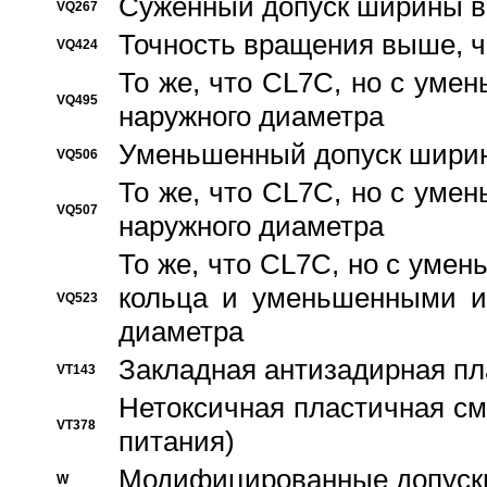
Суженный допуск ширины вн
VQ267
Точность вращения выше, 
VQ424
То же, что CL7C, но с ум
VQ495
наружного диаметра
Уменьшенный допуск ширин
VQ506
То же, что CL7C, но с ум
VQ507
наружного диаметра
То же, что CL7C, но с уме
кольца и уменьшенными и
VQ523
диаметра
Закладная антизадирная пл
VT143
Нетоксичная пластичная сма
VT378
питания)
Модифицированные допуски
W