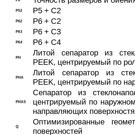
Точность размеров и биения
P6
P5 + C2
P52
P6 + C2
P62
P6 + C3
P63
P6 + C4
P64
Литой сепаратор из стек
PH
PEEK, центрируемый по ро
Литой сепаратор из стек
PHA
PEEK, центрируемый по на
Сепаратор из стеклонапо
центрируемый по наружном
PHAS
направляющих поверхностя
Оптимизированные геомет
Q
поверхностей