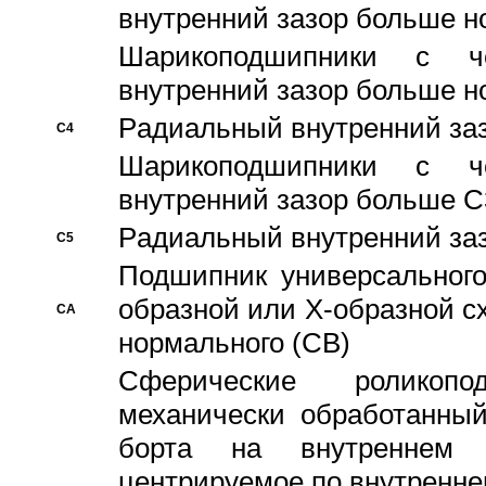
внутренний зазор больше н
Шарикоподшипники с че
внутренний зазор больше н
Pадиальный внутренний за
C4
Шарикоподшипники с че
внутренний зазор больше C
Pадиальный внутренний за
C5
Подшипник универсального
образной или Х-образной с
CA
нормального (CB)
Сферические роликопо
механически обработанный
борта на внутреннем 
центрируемое по внутренне