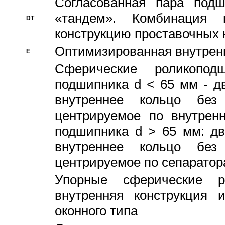
Согласованная пара под
«тандем». Комбинация
DT
конструкцию проставочных 
Оптимизированная внутрен
E
Сферические роликопод
подшипника d < 65 мм - дв
внутреннее кольцо без
центрируемое по внутренн
подшипника d > 65 мм: дв
внутреннее кольцо без
центрируемое по сепарато
Упорные сферические ро
внутренняя конструкция 
оконного типа