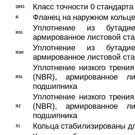
Класс точности 0 стандар
Q601
Фланец на наружном кольц
R
Уплотнение из бутадие
RS1
армированное листовой ста
Уплотнение из бутадие
RSH
армированное листовой ста
Уплотнение низкого трения
(NBR), армированное л
RSL
подшипника
Уплотнение низкого трения
(NBR), армированное л
RZ
подшипника
Кольца стабилизированы дл
S1