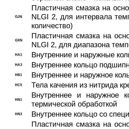
Пластичная смазка на осно
NLGI 2, для интервала темп
GJN
количество)
Пластичная смазка на осн
GXN
NLGI 2, для диапазона темп
Внутренние и наружные кол
HA1
Bнутреннее кольцо подшипн
HA3
Bнутреннее и наружное коль
HB1
Тела качения из нитрида к
HC5
Bнутреннее и наружное к
HN1
термической обработкой
Внутреннее кольцо со спец
HN3
Пластичная смазка на осн