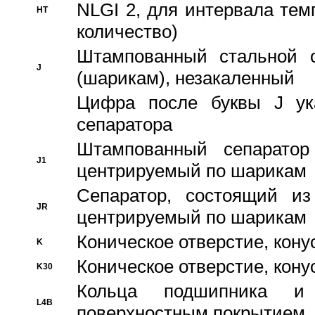
NLGI 2, для интервала темп
HT
количество)
Штампованный стальной с
J
(шарикам), незакаленный
Цифра после буквы J ука
сепаратора
Штампованный сепаратор
J1
центрируемый по шарикам
Сепаратор, состоящий из
JR
центрируемый по шарикам
Коническое отверстие, кону
K
Коническое отверстие, кону
K30
Кольца подшипника и
L4B
поверхностным покрытием