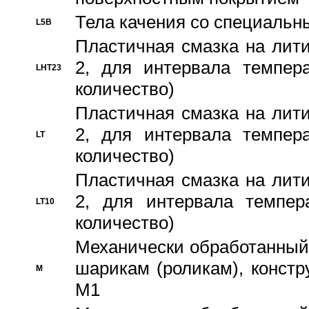
Тела качения со специаль
L5B
Пластичная смазка на лити
2, для интервала темпера
LHT23
количество)
Пластичная смазка на лити
2, для интервала темпера
LT
количество)
Пластичная смазка на лити
2, для интервала темпер
LT10
количество)
Механически обработанный 
шарикам (роликам), констр
M
M1