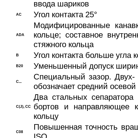
ввода шариков
Угол контакта 25°
AC
Модифицированные канавк
кольце; составное внутре
ADA
стяжного кольца
Угол контакта больше угла 
B
Уменьшенный допуск шири
B20
Специальный зазор. Двух-
C...
обозначает средний осевой
Два стальных сепаратора 
бортов и направляющее к
C(J), CC
кольцу
Повышенная точность враще
C08
ISO