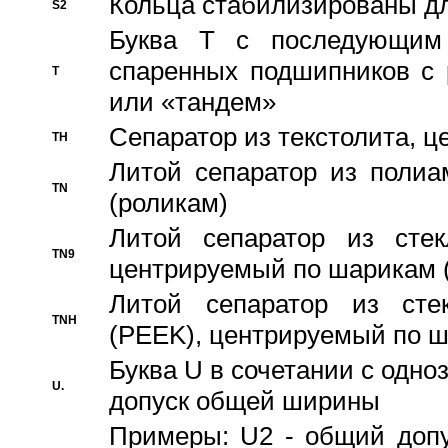
Кольца стабилизированы дл
S2
Буква T с последующим
спаренных подшипников с 
T
или «тандем»
Сепаратор из текстолита, 
TH
Литой сепаратор из полиа
TN
(роликам)
Литой сепаратор из стекл
TN9
центрируемый по шарикам 
Литой сепаратор из стек
TNH
(PEEK), центрируемый по 
Буква U в сочетании с одн
U.
допуск общей ширины
Примеры: U2 - общий допу