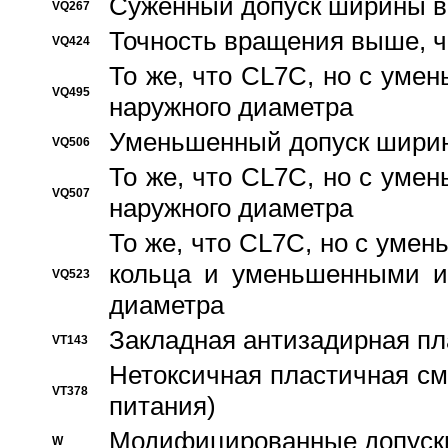
Суженный допуск ширины вн
VQ267
Точность вращения выше, 
VQ424
То же, что CL7C, но с ум
VQ495
наружного диаметра
Уменьшенный допуск ширин
VQ506
То же, что CL7C, но с ум
VQ507
наружного диаметра
То же, что CL7C, но с уме
кольца и уменьшенными и
VQ523
диаметра
Закладная антизадирная пл
VT143
Нетоксичная пластичная сма
VT378
питания)
Модифицированные допуски
W