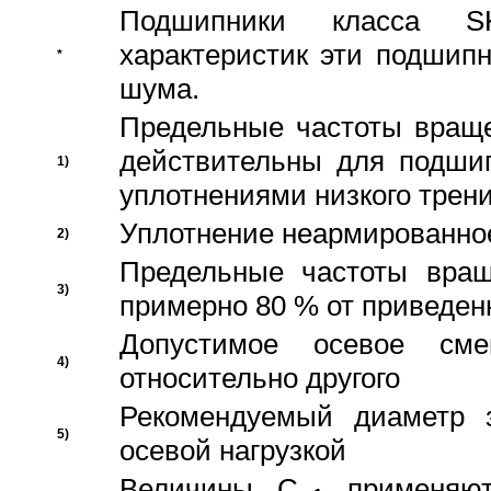
Подшипники класса S
характеристик эти подшип
*
шума.
Предельные частоты враще
действительны для подши
1)
уплотнениями низкого трени
Уплотнение неармированно
2)
Предельные частоты вращ
3)
примерно 80 % от приведен
Допустимое осевое сме
4)
относительно другого
Рекомендуемый диаметр 
5)
осевой нагрузкой
Величины C
применяют