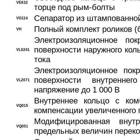
VE632
торце под рым-болты
Сепаратор из штампованной
VG114
Полный комплект роликов (
VH
Электроизоляционное по
поверхности наружного коль
VL0241
тока
Электроизоляционное пок
поверхности внутреннег
VL2071
напряжение до 1 000 В
Bнутреннее кольцо с ком
VQ015
компенсации увеличенного 
Модифицированная внут
VQ051
предельных величин переко