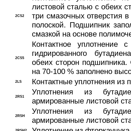
листовой сталью с обеих с
три смазочных отверстия в
2CS2
полоской. Подшипник запо
смазкой на основе полимо
Контактное уплотнение 
гидрированного бутадиен
2CS5
обеих сторон подшипника.
на 70-100 % заполнено выс
Контактные уплотнения из 
2LS
Уплотнения из бутадие
2RS1
армированные листовой ста
Уплотнения из бутадие
2RSH
армированные листовой ста
Уплотнение из фторкаучука
2RSH2