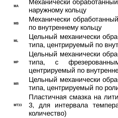
Механически обработанный
MA
наружному кольцу
Механически обработанный
MB
по внутреннему кольцу
Цельный механически обра
ML
типа, центрируемый по вну
Цельный механически обра
типа, с фрезерованны
MP
центрируемый по внутренне
Цельный механически обра
MR
типа, центрируемый по рол
Пластичная смазка на лити
3, для интервала темпера
MT33
количество)