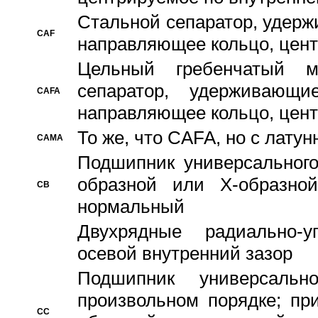
Стальной сепаратор, удерж
CAF
направляющее кольцо, цент
Цельный гребенчатый м
сепаратор, удерживающ
CAFA
направляющее кольцо, цент
То же, что CAFA, но с лату
CAMA
Подшипник универсального
образной или Х-образно
CB
нормальный
Двухрядные радиально-
осевой внутренний зазор
Подшипник универсальн
произвольном порядке; пр
CC