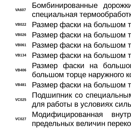
Бомбинированные дорожк
VA607
специальная термообработ
Размер фаски на большом т
VB022
Размер фаски на большом т
VB026
Размер фаски на большом т
VB061
Размер фаски на большом т
VB134
Размер фаски на большо
VB406
большом торце наружного к
Размер фаски на большом т
VB481
Подшипник со специальным
VC025
для работы в условиях сил
Модифицированная внут
VC027
предельных величин переко