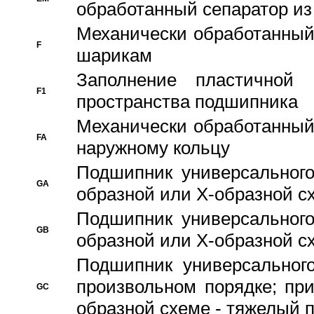
обработанный сепаратор из
Механически обработанный
F
шарикам
Заполнение пластичной
F1
пространства подшипника
Механически обработанный
FA
наружному кольцу
Подшипник универсального
GA
образной или Х-образной сх
Подшипник универсального
GB
образной или Х-образной с
Подшипник универсального
произвольном порядке; пр
GC
образной схеме - тяжелый 