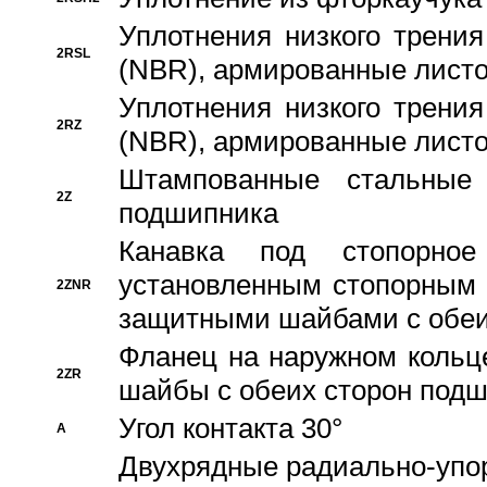
Уплотнения низкого трения
2RSL
(NBR), армированные листо
Уплотнения низкого трения
2RZ
(NBR), армированные листо
Штампованные стальные
2Z
подшипника
Канавка под стопорно
установленным стопорным
2ZNR
защитными шайбами с обеи
Фланец на наружном кольц
2ZR
шайбы с обеих сторон под
Угол контакта 30°
A
Двухрядные радиально-упо