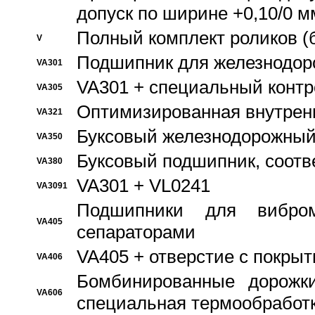
допуск по ширине +0,10/0 м
Полный комплект роликов (
V
Подшипник для железнодор
VA301
VA301 + специальный контр
VA305
Оптимизированная внутрен
VA321
Буксовый железнодорожный
VA350
Буксовый подшипник, соотв
VA380
VA301 + VL0241
VA3091
Подшипники для вибром
VA405
сепараторами
VA405 + отверстие с покры
VA406
Бомбинированные дорожк
VA606
специальная термообработ