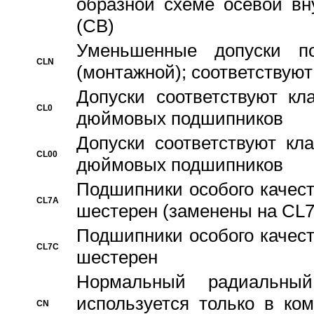
образной схеме осевой вн
(CB)
Уменьшенные допуски 
CLN
(монтажной); соответствуют
Допуски соответствуют кл
CL0
дюймовых подшипников
Допуски соответствуют кл
CL00
дюймовых подшипников
Подшипники особого качест
CL7A
шестерен (заменены на CL
Подшипники особого качест
CL7C
шестерен
Hормальный радиальный
используется только в ко
CN