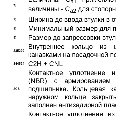
a1
6)
величины - C
для стопорн
a2
Ширина до ввода втулки в 
7)
Минимальный размер для п
8)
Размер до запрессовки втул
9)
Внутреннее кольцо из 
235220
канавками на посадочной п
C2H + CNL
344524
Контактное уплотнение и
(NBR) с армированием 
подшипника. Кольцевая к
2CS
наружном кольце закрыт
заполнен антизадирной пла
Контактное уплотнение и