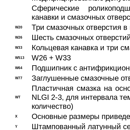
Сферические роликопод
канавки и смазочных отвер
Три смазочных отверстия в
W20
Шесть смазочных отверстий
W26
Кольцевая канавка и три с
W33
W26 + W33
W513
Подшипник с антифрикционн
W64
Заглушенные смазочные от
W77
Пластичная смазка на осн
NLGI 2-3, для интервала те
WT
количество)
Основные размеры приведен
X
Штампованный латунный се
Y