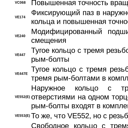
Повышенная точность вращ
VC068
Фиксирующий паз в наружн
VE174
кольца и повышенная точн
Модифицированный подши
VE240
смещения
Тугое кольцо с тремя резь
VE447
рым-болты
Тугое кольцо с тремя рез
VE447E
тремя рым-болтами в компл
Наружное кольцо с тр
отверстиями на одном торце
VE552(E)
рым-болты входят в компле
То же, что VE552, но с рез
VE553(E)
Свободное кольцо с трем