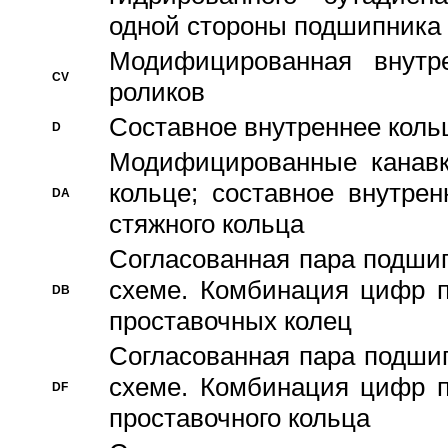
одной стороны подшипника
Модифицированная внутре
CV
роликов
Составное внутреннее кольц
D
Модифицированные канавк
кольце; составное внутре
DA
стяжного кольца
Согласованная пара подши
схеме. Комбинация цифр п
DB
проставочных колец
Согласованная пара подши
схеме. Комбинация цифр п
DF
проставочного кольца