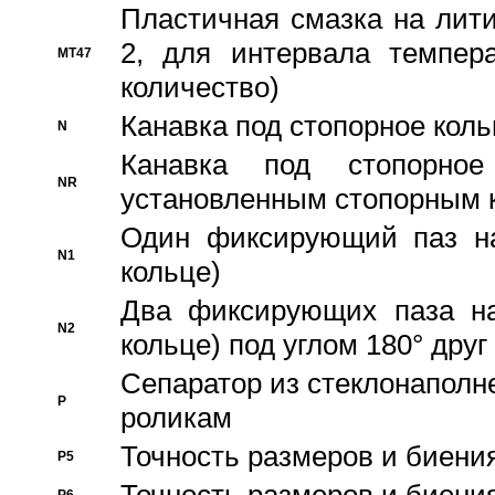
Пластичная смазка на лити
2, для интервала темпера
MT47
количество)
Канавка под стопорное кол
N
Канавка под стопорно
NR
установленным стопорным 
Один фиксирующий паз на
N1
кольце)
Два фиксирующих паза на
N2
кольце) под углом 180° друг 
Cепаратор из стеклонаполн
P
роликам
Точность размеров и биения
P5