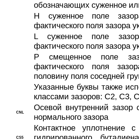
обозначающих суженное ил
H суженное поле зазора
фактического поля зазора у
L суженное поле зазор
фактического поля зазора у
P смещенное поле заз
фактического поля заз
половину поля соседней гр
Указанные буквы также ис
классами зазоров: С2, C3, 
Осевой внутренний зазор 
CNL
нормального зазора
Контактное уплотнение 
гидрированного бутадиен
CS5