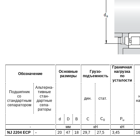
Граничная
Основные
Грузо-
нагрузка
Обозначение
размеры
подъемность
по
усталости
Альтерна-
Подшипник
тивные
со
стан-
дин.
стат.
стандартным
дартные
н
сепаратором
сепа-
раторы
C
P
d
D
B
C
0
u
-
мм
кН
кН
NJ 2204 ECP
-
20
47
18
29,7
27,5
3,45
16