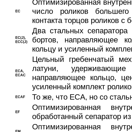
Oптимизированная внутренн
число роликов большего
EC
контакта торцов роликов с 
Два стальных сепаратора 
бортов, направляющее ко
EC(J),
ECC(J)
кольцу и усиленный компле
Цельный гребенчатый мех
латуни, удерживающи
ECA,
ECAC
направляющее кольцо, цен
усиленный комплект ролико
То же, что ECA, но со стал
ECAF
Оптимизированная внут
EF
обработанный сепаратор из
Оптимизированная внут
EM