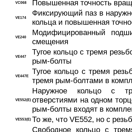
Повышенная точность вращ
VC068
Фиксирующий паз в наружн
VE174
кольца и повышенная точн
Модифицированный подши
VE240
смещения
Тугое кольцо с тремя резь
VE447
рым-болты
Тугое кольцо с тремя рез
VE447E
тремя рым-болтами в компл
Наружное кольцо с тр
отверстиями на одном торце
VE552(E)
рым-болты входят в компле
То же, что VE552, но с рез
VE553(E)
Свободное кольцо с трем