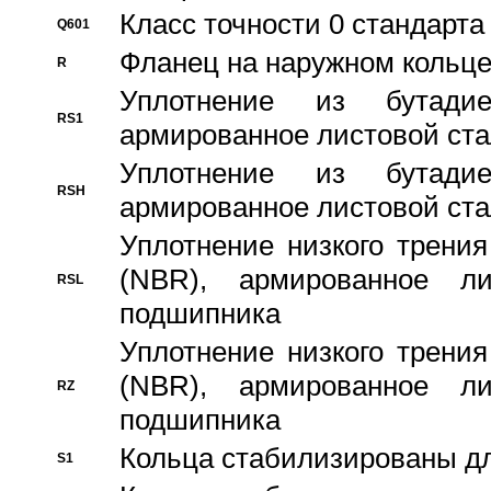
Класс точности 0 стандар
Q601
Фланец на наружном кольц
R
Уплотнение из бутадие
RS1
армированное листовой ста
Уплотнение из бутадие
RSH
армированное листовой ста
Уплотнение низкого трения
(NBR), армированное л
RSL
подшипника
Уплотнение низкого трения
(NBR), армированное л
RZ
подшипника
Кольца стабилизированы дл
S1