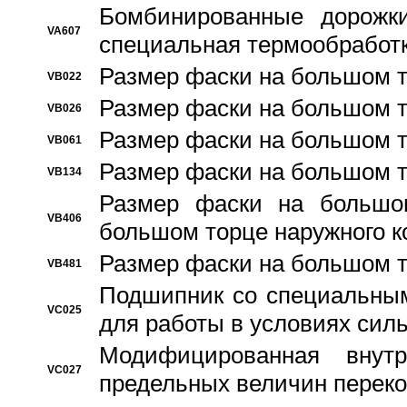
Бомбинированные дорожк
VA607
специальная термообработ
Размер фаски на большом т
VB022
Размер фаски на большом т
VB026
Размер фаски на большом т
VB061
Размер фаски на большом т
VB134
Размер фаски на большо
VB406
большом торце наружного к
Размер фаски на большом т
VB481
Подшипник со специальным
VC025
для работы в условиях сил
Модифицированная внут
VC027
предельных величин переко