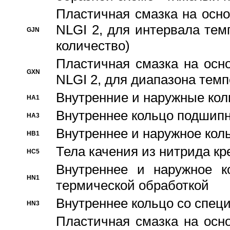
Пластичная смазка на осно
NLGI 2, для интервала темп
GJN
количество)
Пластичная смазка на осн
GXN
NLGI 2, для диапазона темп
Внутренние и наружные кол
HA1
Bнутреннее кольцо подшипн
HA3
Bнутреннее и наружное коль
HB1
Тела качения из нитрида к
HC5
Bнутреннее и наружное к
HN1
термической обработкой
Внутреннее кольцо со спец
HN3
Пластичная смазка на осн