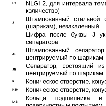
NLGI 2, для интервала темп
HT
количество)
Штампованный стальной с
J
(шарикам), незакаленный
Цифра после буквы J ука
сепаратора
Штампованный сепаратор
J1
центрируемый по шарикам
Сепаратор, состоящий из
JR
центрируемый по шарикам
Коническое отверстие, кону
K
Коническое отверстие, кону
K30
Кольца подшипника и
L4B
поверхностным покрытием