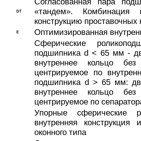
Согласованная пара под
«тандем». Комбинация
DT
конструкцию проставочных 
Оптимизированная внутрен
E
Сферические роликопод
подшипника d < 65 мм - дв
внутреннее кольцо без
центрируемое по внутренн
подшипника d > 65 мм: дв
внутреннее кольцо без
центрируемое по сепарато
Упорные сферические ро
внутренняя конструкция 
оконного типа