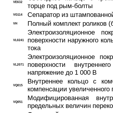
VE632
торце под рым-болты
Сепаратор из штампованной
VG114
Полный комплект роликов (
VH
Электроизоляционное по
поверхности наружного коль
VL0241
тока
Электроизоляционное пок
поверхности внутреннег
VL2071
напряжение до 1 000 В
Bнутреннее кольцо с ком
VQ015
компенсации увеличенного 
Модифицированная внут
VQ051
предельных величин переко