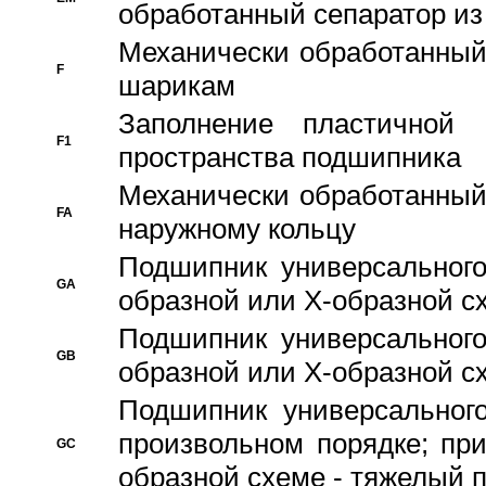
обработанный сепаратор из
Механически обработанный
F
шарикам
Заполнение пластичной
F1
пространства подшипника
Механически обработанный
FA
наружному кольцу
Подшипник универсального
GA
образной или Х-образной сх
Подшипник универсального
GB
образной или Х-образной с
Подшипник универсального
произвольном порядке; пр
GC
образной схеме - тяжелый 