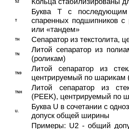
Кольца стабилизированы дл
S2
Буква T с последующим
спаренных подшипников с 
T
или «тандем»
Сепаратор из текстолита, 
TH
Литой сепаратор из полиа
TN
(роликам)
Литой сепаратор из стекл
TN9
центрируемый по шарикам 
Литой сепаратор из стек
TNH
(PEEK), центрируемый по 
Буква U в сочетании с одн
U.
допуск общей ширины
Примеры: U2 - общий допу