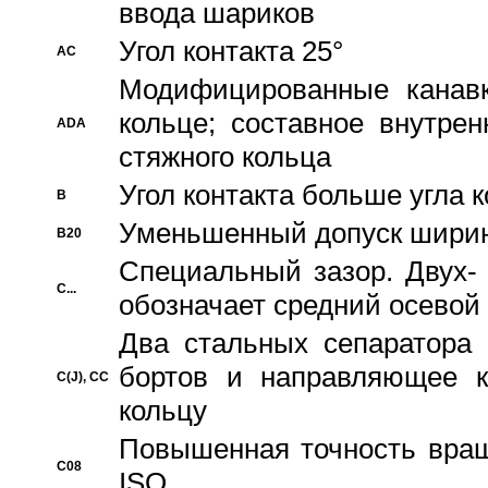
ввода шариков
Угол контакта 25°
AC
Модифицированные канавк
кольце; составное внутре
ADA
стяжного кольца
Угол контакта больше угла 
B
Уменьшенный допуск шири
B20
Специальный зазор. Двух-
C...
обозначает средний осевой
Два стальных сепаратора 
бортов и направляющее к
C(J), CC
кольцу
Повышенная точность враще
C08
ISO