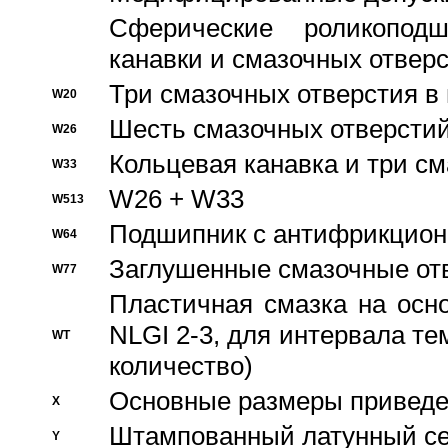
Сферические роликопод
канавки и смазочных отвер
Три смазочных отверстия в
W20
Шесть смазочных отверстий
W26
Кольцевая канавка и три с
W33
W26 + W33
W513
Подшипник с антифрикционн
W64
Заглушенные смазочные от
W77
Пластичная смазка на осн
NLGI 2-3, для интервала те
WT
количество)
Основные размеры приведен
X
Штампованный латунный се
Y