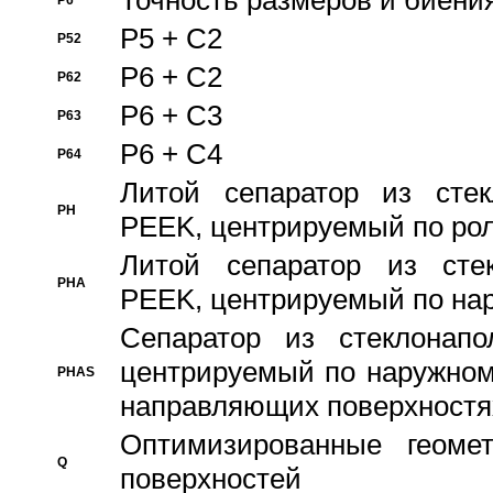
Точность размеров и биения
P6
P5 + C2
P52
P6 + C2
P62
P6 + C3
P63
P6 + C4
P64
Литой сепаратор из стек
PH
PEEK, центрируемый по ро
Литой сепаратор из стек
PHA
PEEK, центрируемый по на
Сепаратор из стеклонапо
центрируемый по наружном
PHAS
направляющих поверхностя
Оптимизированные геомет
Q
поверхностей