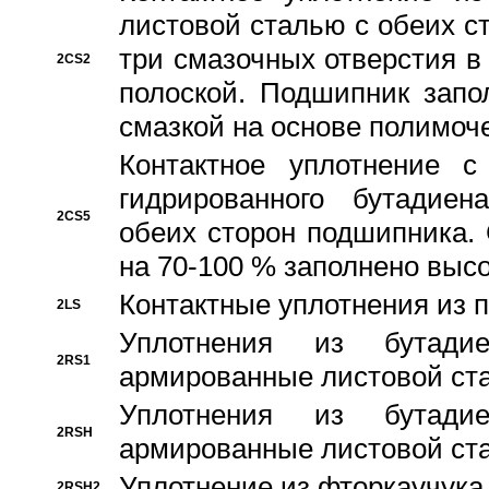
листовой сталью с обеих с
три смазочных отверстия в
2CS2
полоской. Подшипник запо
смазкой на основе полимо
Контактное уплотнение 
гидрированного бутадиен
2CS5
обеих сторон подшипника.
на 70-100 % заполнено выс
Контактные уплотнения из 
2LS
Уплотнения из бутадие
2RS1
армированные листовой ста
Уплотнения из бутадие
2RSH
армированные листовой ста
Уплотнение из фторкаучука
2RSH2