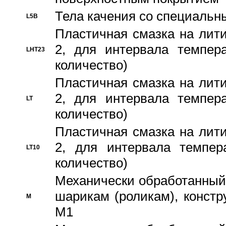
Тела качения со специаль
L5B
Пластичная смазка на лити
2, для интервала темпера
LHT23
количество)
Пластичная смазка на лити
2, для интервала темпера
LT
количество)
Пластичная смазка на лити
2, для интервала темпер
LT10
количество)
Механически обработанный 
шарикам (роликам), констр
M
M1