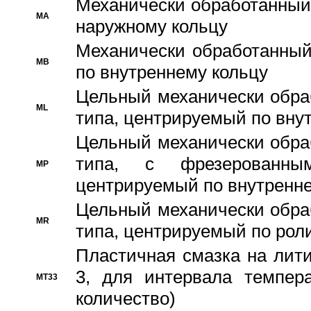
Механически обработанный
MA
наружному кольцу
Механически обработанный
MB
по внутреннему кольцу
Цельный механически обра
ML
типа, центрируемый по вну
Цельный механически обра
типа, с фрезерованны
MP
центрируемый по внутренне
Цельный механически обра
MR
типа, центрируемый по рол
Пластичная смазка на лити
3, для интервала темпера
MT33
количество)