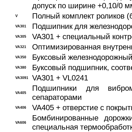
допуск по ширине +0,10/0 м
Полный комплект роликов (
V
Подшипник для железнодор
VA301
VA301 + специальный контр
VA305
Оптимизированная внутрен
VA321
Буксовый железнодорожный
VA350
Буксовый подшипник, соотв
VA380
VA301 + VL0241
VA3091
Подшипники для вибром
VA405
сепараторами
VA405 + отверстие с покры
VA406
Бомбинированные дорожк
VA606
специальная термообработ