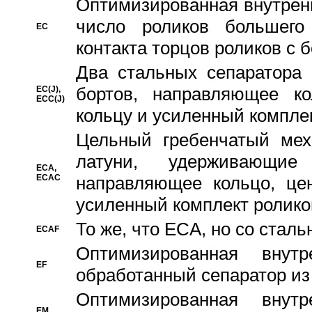
Oптимизированная внутренн
число роликов большего
EC
контакта торцов роликов с 
Два стальных сепаратора 
бортов, направляющее ко
EC(J),
ECC(J)
кольцу и усиленный компле
Цельный гребенчатый мех
латуни, удерживающи
ECA,
ECAC
направляющее кольцо, цен
усиленный комплект ролико
То же, что ECA, но со стал
ECAF
Оптимизированная внут
EF
обработанный сепаратор из
Оптимизированная внут
EM