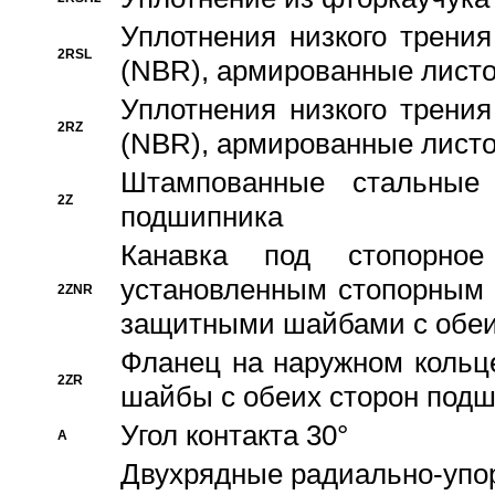
Уплотнения низкого трения
2RSL
(NBR), армированные листо
Уплотнения низкого трения
2RZ
(NBR), армированные листо
Штампованные стальные
2Z
подшипника
Канавка под стопорно
установленным стопорным
2ZNR
защитными шайбами с обеи
Фланец на наружном кольц
2ZR
шайбы с обеих сторон под
Угол контакта 30°
A
Двухрядные радиально-упо