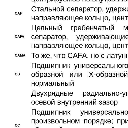
Стальной сепаратор, удерж
CAF
направляющее кольцо, цент
Цельный гребенчатый м
сепаратор, удерживающ
CAFA
направляющее кольцо, цент
То же, что CAFA, но с лату
CAMA
Подшипник универсального
образной или Х-образно
CB
нормальный
Двухрядные радиально-
осевой внутренний зазор
Подшипник универсальн
произвольном порядке; пр
CC