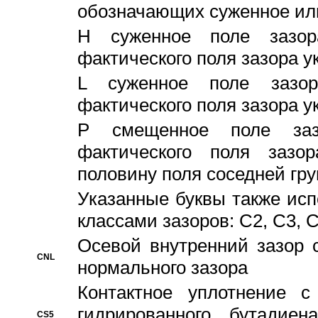
обозначающих суженное ил
H суженное поле зазора
фактического поля зазора у
L суженное поле зазор
фактического поля зазора у
P смещенное поле заз
фактического поля заз
половину поля соседней гр
Указанные буквы также ис
классами зазоров: С2, C3, 
Осевой внутренний зазор 
CNL
нормального зазора
Контактное уплотнение 
гидрированного бутадиен
CS5