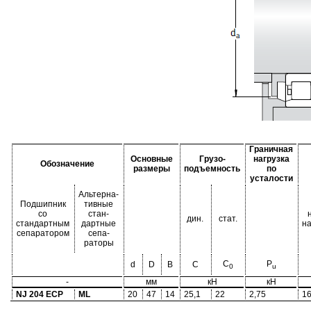
Граничная
Основные
Грузо-
нагрузка
Обозначение
размеры
подъемность
по
усталости
Альтерна-
Подшипник
тивные
со
стан-
дин.
стат.
стандартным
дартные
н
сепаратором
сепа-
раторы
C
P
d
D
B
C
0
u
-
мм
кН
кН
NJ 204 ECP
ML
20
47
14
25,1
22
2,75
16