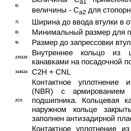
a1
6)
величины - C
для стопорн
a2
Ширина до ввода втулки в 
7)
Минимальный размер для п
8)
Размер до запрессовки втул
9)
Внутреннее кольцо из 
235220
канавками на посадочной п
C2H + CNL
344524
Контактное уплотнение и
(NBR) с армированием 
подшипника. Кольцевая к
2CS
наружном кольце закрыт
заполнен антизадирной пла
Контактное уплотнение и