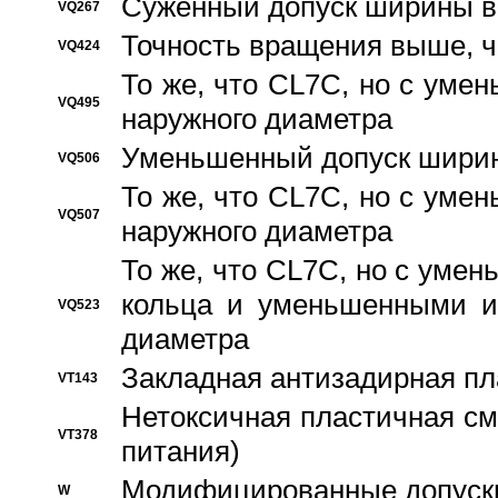
Суженный допуск ширины вн
VQ267
Точность вращения выше, 
VQ424
То же, что CL7C, но с ум
VQ495
наружного диаметра
Уменьшенный допуск ширин
VQ506
То же, что CL7C, но с ум
VQ507
наружного диаметра
То же, что CL7C, но с уме
кольца и уменьшенными и
VQ523
диаметра
Закладная антизадирная пл
VT143
Нетоксичная пластичная сма
VT378
питания)
Модифицированные допуски
W