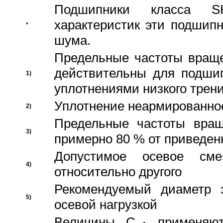
Подшипники класса S
характеристик эти подшип
*
шума.
Предельные частоты враще
действительны для подши
1)
уплотнениями низкого трени
Уплотнение неармированно
2)
Предельные частоты вращ
3)
примерно 80 % от приведен
Допустимое осевое сме
4)
относительно другого
Рекомендуемый диаметр 
5)
осевой нагрузкой
Величины C
применяют