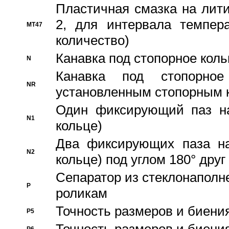
Пластичная смазка на лити
2, для интервала темпера
MT47
количество)
Канавка под стопорное кол
N
Канавка под стопорно
NR
установленным стопорным 
Один фиксирующий паз на
N1
кольце)
Два фиксирующих паза на
N2
кольце) под углом 180° друг 
Cепаратор из стеклонаполн
P
роликам
Точность размеров и биения
P5