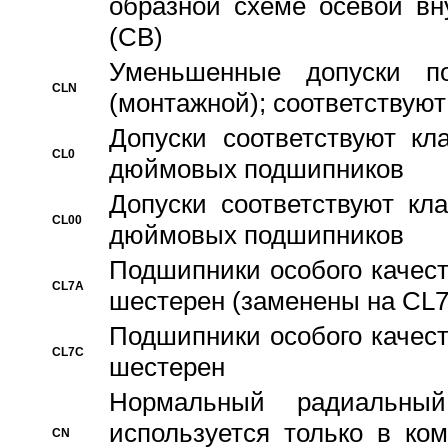
образной схеме осевой вн
(CB)
Уменьшенные допуски 
CLN
(монтажной); соответствуют
Допуски соответствуют кл
CL0
дюймовых подшипников
Допуски соответствуют кл
CL00
дюймовых подшипников
Подшипники особого качест
CL7A
шестерен (заменены на CL
Подшипники особого качест
CL7C
шестерен
Hормальный радиальный
используется только в ко
CN