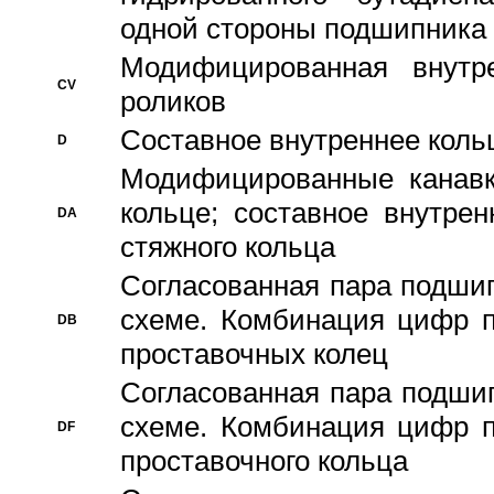
одной стороны подшипника
Модифицированная внутре
CV
роликов
Составное внутреннее кольц
D
Модифицированные канавк
кольце; составное внутре
DA
стяжного кольца
Согласованная пара подши
схеме. Комбинация цифр п
DB
проставочных колец
Согласованная пара подши
схеме. Комбинация цифр п
DF
проставочного кольца