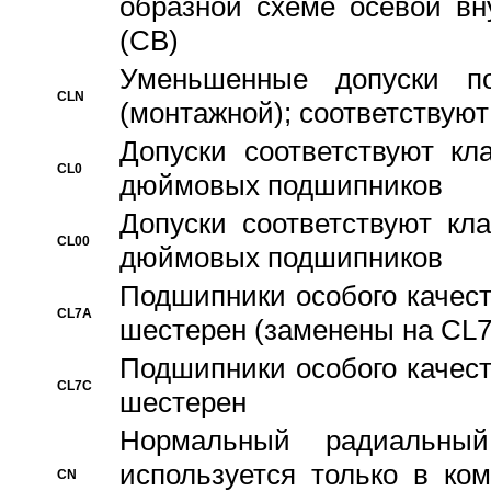
образной схеме осевой вн
(CB)
Уменьшенные допуски 
CLN
(монтажной); соответствуют
Допуски соответствуют кл
CL0
дюймовых подшипников
Допуски соответствуют кл
CL00
дюймовых подшипников
Подшипники особого качест
CL7A
шестерен (заменены на CL
Подшипники особого качест
CL7C
шестерен
Hормальный радиальный
используется только в ко
CN