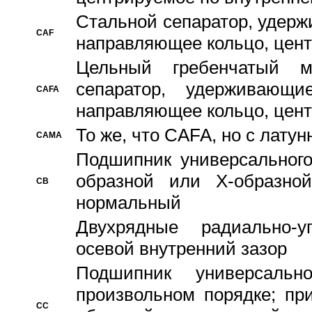
Стальной сепаратор, удерж
CAF
направляющее кольцо, цент
Цельный гребенчатый м
сепаратор, удерживающ
CAFA
направляющее кольцо, цент
То же, что CAFA, но с лату
CAMA
Подшипник универсального
образной или Х-образно
CB
нормальный
Двухрядные радиально-
осевой внутренний зазор
Подшипник универсальн
произвольном порядке; пр
CC