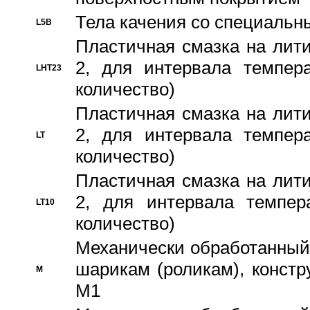
Тела качения со специаль
L5B
Пластичная смазка на лити
2, для интервала темпера
LHT23
количество)
Пластичная смазка на лити
2, для интервала темпера
LT
количество)
Пластичная смазка на лити
2, для интервала темпер
LT10
количество)
Механически обработанный 
шарикам (роликам), констр
M
M1