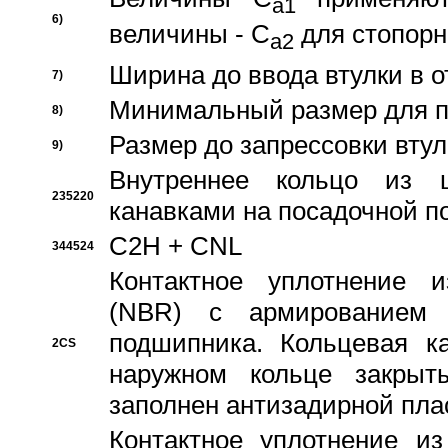
a1
6)
величины - C
для стопорн
a2
Ширина до ввода втулки в 
7)
Минимальный размер для п
8)
Размер до запрессовки втул
9)
Внутреннее кольцо из 
235220
канавками на посадочной п
C2H + CNL
344524
Контактное уплотнение и
(NBR) с армированием 
подшипника. Кольцевая к
2CS
наружном кольце закрыт
заполнен антизадирной пла
Контактное уплотнение и