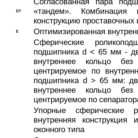
Согласованная пара под
«тандем». Комбинация
DT
конструкцию проставочных 
Оптимизированная внутрен
E
Сферические роликопод
подшипника d < 65 мм - дв
внутреннее кольцо без
центрируемое по внутренн
подшипника d > 65 мм: дв
внутреннее кольцо без
центрируемое по сепарато
Упорные сферические ро
внутренняя конструкция 
оконного типа