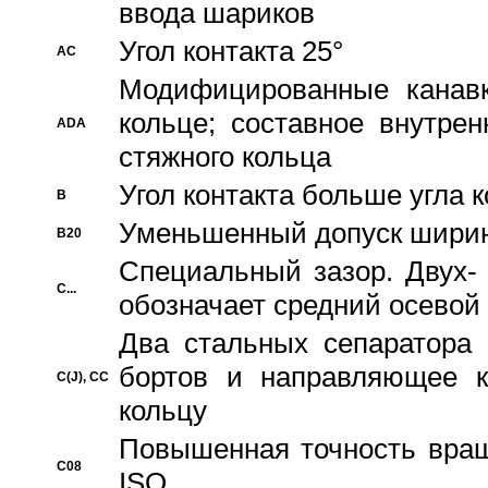
ввода шариков
Угол контакта 25°
AC
Модифицированные канавк
кольце; составное внутре
ADA
стяжного кольца
Угол контакта больше угла 
B
Уменьшенный допуск шири
B20
Специальный зазор. Двух-
C...
обозначает средний осевой
Два стальных сепаратора 
бортов и направляющее к
C(J), CC
кольцу
Повышенная точность враще
C08
ISO