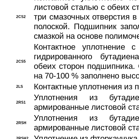
листовой сталью с обеих с
три смазочных отверстия в
2CS2
полоской. Подшипник запо
смазкой на основе полимо
Контактное уплотнение 
гидрированного бутадиен
2CS5
обеих сторон подшипника.
на 70-100 % заполнено выс
Контактные уплотнения из 
2LS
Уплотнения из бутадие
2RS1
армированные листовой ста
Уплотнения из бутадие
2RSH
армированные листовой ста
Уплотнение из фторкаучука
2RSH2