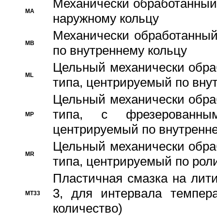
Механически обработанный
MA
наружному кольцу
Механически обработанный
MB
по внутреннему кольцу
Цельный механически обра
ML
типа, центрируемый по вну
Цельный механически обра
типа, с фрезерованны
MP
центрируемый по внутренне
Цельный механически обра
MR
типа, центрируемый по рол
Пластичная смазка на лити
3, для интервала темпера
MT33
количество)