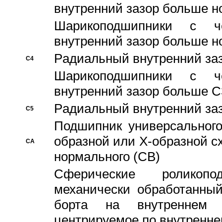
внутренний зазор больше н
Шарикоподшипники с че
внутренний зазор больше н
Pадиальный внутренний за
C4
Шарикоподшипники с че
внутренний зазор больше C
Pадиальный внутренний за
C5
Подшипник универсального
образной или Х-образной с
CA
нормального (CB)
Сферические роликопо
механически обработанный
борта на внутреннем 
центрируемое по внутренне