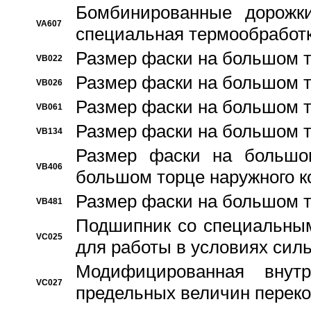
Бомбинированные дорожк
VA607
специальная термообработ
Размер фаски на большом т
VB022
Размер фаски на большом т
VB026
Размер фаски на большом т
VB061
Размер фаски на большом т
VB134
Размер фаски на большо
VB406
большом торце наружного к
Размер фаски на большом т
VB481
Подшипник со специальным
VC025
для работы в условиях сил
Модифицированная внут
VC027
предельных величин переко