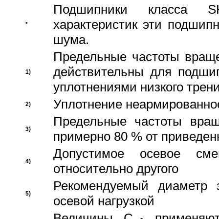
Подшипники класса S
характеристик эти подшип
*
шума.
Предельные частоты враще
действительны для подши
1)
уплотнениями низкого трени
Уплотнение неармированно
2)
Предельные частоты вращ
3)
примерно 80 % от приведен
Допустимое осевое сме
4)
относительно другого
Рекомендуемый диаметр 
5)
осевой нагрузкой
Величины C
применяют