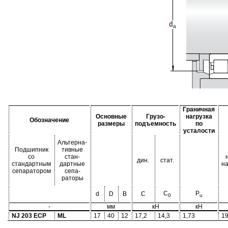
Граничная
Основные
Грузо-
нагрузка
Обозначение
размеры
подъемность
по
усталости
Альтерна-
Подшипник
тивные
со
стан-
дин.
стат.
стандартным
дартные
н
сепаратором
сепа-
раторы
C
P
d
D
B
C
0
u
-
мм
кН
кН
NJ 203 ECP
ML
17
40
12
17,2
14,3
1,73
19