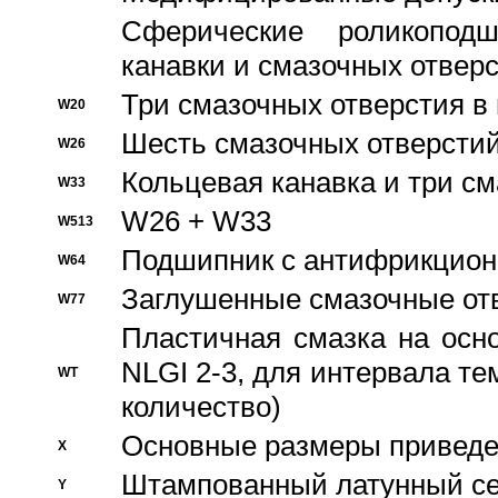
Сферические роликопод
канавки и смазочных отвер
Три смазочных отверстия в
W20
Шесть смазочных отверстий
W26
Кольцевая канавка и три с
W33
W26 + W33
W513
Подшипник с антифрикционн
W64
Заглушенные смазочные от
W77
Пластичная смазка на осн
NLGI 2-3, для интервала те
WT
количество)
Основные размеры приведен
X
Штампованный латунный се
Y