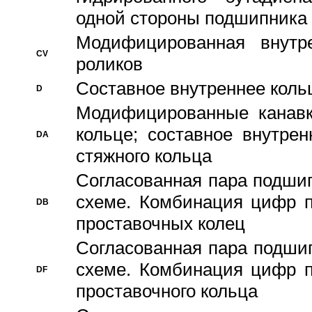
одной стороны подшипника
Модифицированная внутре
CV
роликов
Составное внутреннее кольц
D
Модифицированные канавк
кольце; составное внутре
DA
стяжного кольца
Согласованная пара подши
схеме. Комбинация цифр п
DB
проставочных колец
Согласованная пара подши
схеме. Комбинация цифр п
DF
проставочного кольца