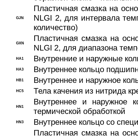
Пластичная смазка на осно
NLGI 2, для интервала темп
GJN
количество)
Пластичная смазка на осн
GXN
NLGI 2, для диапазона темп
Внутренние и наружные кол
HA1
Bнутреннее кольцо подшипн
HA3
Bнутреннее и наружное коль
HB1
Тела качения из нитрида к
HC5
Bнутреннее и наружное к
HN1
термической обработкой
Внутреннее кольцо со спец
HN3
Пластичная смазка на осн