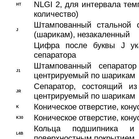
NLGI 2, для интервала темп
HT
количество)
Штампованный стальной с
J
(шарикам), незакаленный
Цифра после буквы J ука
сепаратора
Штампованный сепаратор
J1
центрируемый по шарикам
Сепаратор, состоящий из
JR
центрируемый по шарикам
Коническое отверстие, кону
K
Коническое отверстие, кону
K30
Кольца подшипника и
L4B
поверхностным покрытием