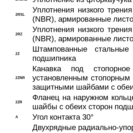
Уплотнения низкого трения
2RSL
(NBR), армированные листо
Уплотнения низкого трения
2RZ
(NBR), армированные листо
Штампованные стальные
2Z
подшипника
Канавка под стопорно
установленным стопорным
2ZNR
защитными шайбами с обеи
Фланец на наружном кольц
2ZR
шайбы с обеих сторон под
Угол контакта 30°
A
Двухрядные радиально-упо