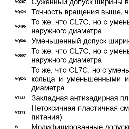
Суженный допуск ширины вн
VQ267
Точность вращения выше, 
VQ424
То же, что CL7C, но с ум
VQ495
наружного диаметра
Уменьшенный допуск ширин
VQ506
То же, что CL7C, но с ум
VQ507
наружного диаметра
То же, что CL7C, но с уме
кольца и уменьшенными и
VQ523
диаметра
Закладная антизадирная пл
VT143
Нетоксичная пластичная сма
VT378
питания)
Модифицированные допуски
W