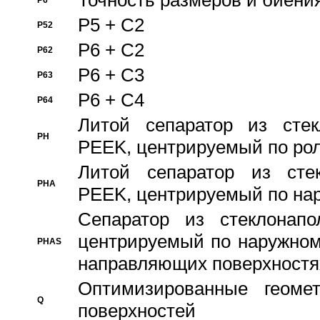
Точность размеров и биения
P6
P5 + C2
P52
P6 + C2
P62
P6 + C3
P63
P6 + C4
P64
Литой сепаратор из стек
PH
PEEK, центрируемый по ро
Литой сепаратор из стек
PHA
PEEK, центрируемый по на
Сепаратор из стеклонапо
центрируемый по наружном
PHAS
направляющих поверхностя
Оптимизированные геомет
Q
поверхностей