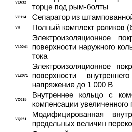
VE632
торце под рым-болты
Сепаратор из штампованной
VG114
Полный комплект роликов (
VH
Электроизоляционное по
поверхности наружного коль
VL0241
тока
Электроизоляционное пок
поверхности внутреннег
VL2071
напряжение до 1 000 В
Bнутреннее кольцо с ком
VQ015
компенсации увеличенного 
Модифицированная внут
VQ051
предельных величин переко