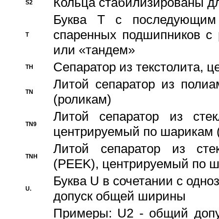
Кольца стабилизированы дл
S2
Буква T с последующим
спаренных подшипников с 
T
или «тандем»
Сепаратор из текстолита, 
TH
Литой сепаратор из полиа
TN
(роликам)
Литой сепаратор из стекл
TN9
центрируемый по шарикам 
Литой сепаратор из стек
TNH
(PEEK), центрируемый по 
Буква U в сочетании с одн
U.
допуск общей ширины
Примеры: U2 - общий допу