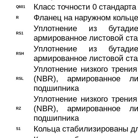
Класс точности 0 стандар
Q601
Фланец на наружном кольц
R
Уплотнение из бутадие
RS1
армированное листовой ста
Уплотнение из бутадие
RSH
армированное листовой ста
Уплотнение низкого трения
(NBR), армированное л
RSL
подшипника
Уплотнение низкого трения
(NBR), армированное л
RZ
подшипника
Кольца стабилизированы дл
S1