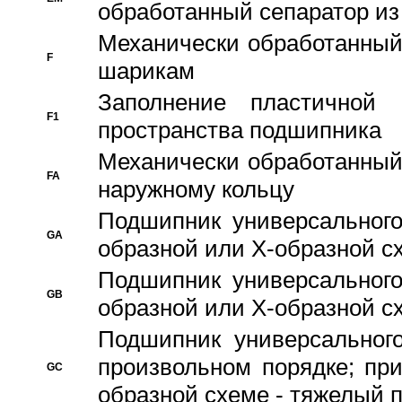
обработанный сепаратор из
Механически обработанный
F
шарикам
Заполнение пластичной
F1
пространства подшипника
Механически обработанный
FA
наружному кольцу
Подшипник универсального
GA
образной или Х-образной сх
Подшипник универсального
GB
образной или Х-образной с
Подшипник универсального
произвольном порядке; пр
GC
образной схеме - тяжелый 