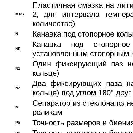
Пластичная смазка на лити
2, для интервала темпера
MT47
количество)
Канавка под стопорное кол
N
Канавка под стопорно
NR
установленным стопорным 
Один фиксирующий паз на
N1
кольце)
Два фиксирующих паза на
N2
кольце) под углом 180° друг 
Cепаратор из стеклонаполн
P
роликам
Точность размеров и биения
P5