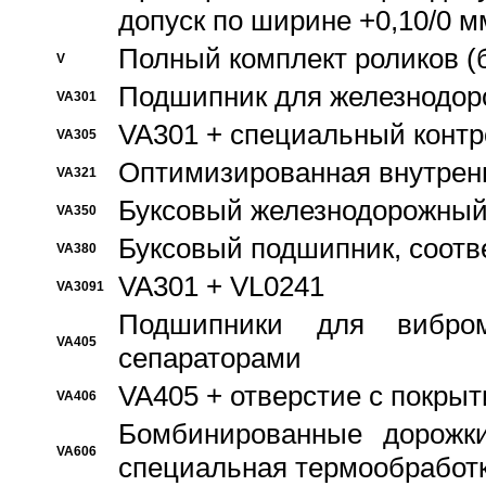
допуск по ширине +0,10/0 м
Полный комплект роликов (
V
Подшипник для железнодор
VA301
VA301 + специальный контр
VA305
Оптимизированная внутрен
VA321
Буксовый железнодорожный
VA350
Буксовый подшипник, соотв
VA380
VA301 + VL0241
VA3091
Подшипники для вибром
VA405
сепараторами
VA405 + отверстие с покры
VA406
Бомбинированные дорожк
VA606
специальная термообработ