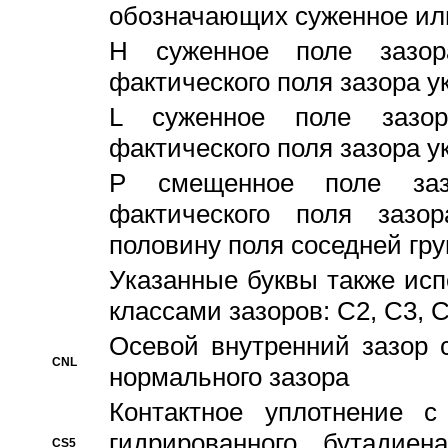
обозначающих суженное ил
H суженное поле зазора
фактического поля зазора у
L суженное поле зазор
фактического поля зазора у
P смещенное поле заз
фактического поля заз
половину поля соседней гр
Указанные буквы также ис
классами зазоров: С2, C3, 
Осевой внутренний зазор 
CNL
нормального зазора
Контактное уплотнение 
гидрированного бутадиен
CS5