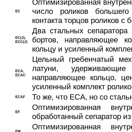
Oптимизированная внутренн
число роликов большего
EC
контакта торцов роликов с 
Два стальных сепаратора 
бортов, направляющее ко
EC(J),
ECC(J)
кольцу и усиленный компле
Цельный гребенчатый мех
латуни, удерживающи
ECA,
ECAC
направляющее кольцо, цен
усиленный комплект ролико
То же, что ECA, но со стал
ECAF
Оптимизированная внут
EF
обработанный сепаратор из
Оптимизированная внут
EM