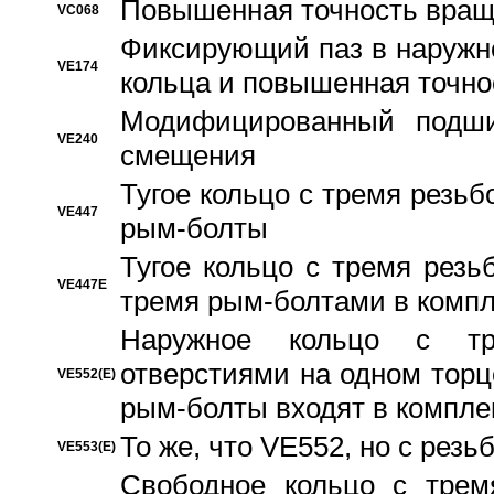
Повышенная точность вращ
VC068
Фиксирующий паз в наружн
VE174
кольца и повышенная точн
Модифицированный подши
VE240
смещения
Тугое кольцо с тремя резь
VE447
рым-болты
Тугое кольцо с тремя рез
VE447E
тремя рым-болтами в компл
Наружное кольцо с тр
отверстиями на одном торце
VE552(E)
рым-болты входят в компле
То же, что VE552, но с рез
VE553(E)
Свободное кольцо с трем