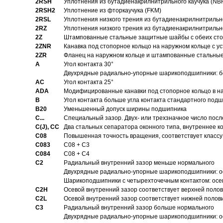
2RSH
Уплотнения из бутадиенакрилнитрильного каучука (NB
2RSH2
Уплотнение из фторкаучука (FKM)
2RSL
Уплотнения низкого трения из бутадиенакрилнитрильн
2RZ
Уплотнения низкого трения из бутадиенакрилнитрильн
2Z
Штампованные стальные защитные шайбы с обеих ст
2ZNR
Канавка под стопорное кольцо на наружном кольце с
2ZR
Фланец на наружном кольце и штампованные стальны
A
Угол контакта 30°
Двухрядные радиально-упорные шарикоподшипники: бе
AC
Угол контакта 25°
ADA
Модифицированные канавки под стопорное кольцо в на
B
Угол контакта больше угла контакта стандартного под
B20
Уменьшенный допуск ширины подшипника
C...
Специальный зазор. Двух- или трехзначное число посл
C(J), CC
Два стальных сепаратора оконного типа, внутреннее к
C08
Повышенная точность вращения, соответствует классу 
C083
C08 + C3
C084
C08 + C4
C2
Pадиальный внутренний зазор меньше нормального
Двухрядные радиально-упорные шарикоподшипники: о
Шарикоподшипники с четырехточечным контактом: осе
C2H
Осевой внутренний зазор соответствует верхней поло
C2L
Осевой внутренний зазор соответствует нижней полов
C3
Pадиальный внутренний зазор больше нормального
Двухрядные радиально-упорные шарикоподшипники: ос