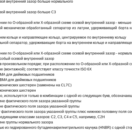
вой внутренний зазор больше нормального
вой внутренний зазор больше C3
ии по О-образной или Х-образной схеме осевой внутренний зазор - меньше
й механически обработанный сепаратор из латуни, удерживающий борта н
ем кольце и направляющее кольцо, центрируемое по внутреннему кольцу
ьной сепаратор, удерживающие борта на внутреннем кольце и направляющее
ии по О-образной или Х-образной схеме осевой внутренний зазор - нормал
собый осевой внутренний зазор
в произвольном порядке; при расположении по О-образной или Х-образной сх
 (монтажной); соответствуют классу точности ISO 6X
АВМА для дюймовых подшипников
 ABMA для дюймовых подшипников
 конических шестерен (заменены на CL7C)
 конических шестерен
о, используется только в комбинации с одной из следующих букв, обозначаю
ине фактического поля зазора указанной группы
не фактического поля зазора указанной группы
 фактического поля зазора указанной группы плюс нижнюю половину поля со
ледующими классами зазоров: С2, C3, С4 и С5, например, С2Н
ине группы нормального зазора
ью из гидрированного бутадиенакрилнитрильного каучука (HNBR) с одной ст