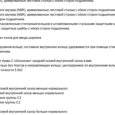
R), армированные листовой сталью с обеих сторон подшипника
ого каучука (NBR), армированные листовой сталью с обеих сторон подшипник
ого каучука (NBR), армированные листовой сталью с обеих сторон подшипник
орон подшипника
 установленным стопорным кольцом и штампованными стальными защитными 
е защитные шайбы с обеих сторон подшипника
з пазов для ввода шариков
ружном кольце; составное внутреннее кольцо удерживается при помощи стяж
шипника
е буквы С обозначает средний осевой внутренний зазор в мкм
ольцо без бортов и направляющее кольцо, центрируемое по внутреннему кол
точности 5 ISO
севой внутренний зазор меньше нормального
вой внутренний зазор меньше нормального
вине группы C2
ине группы C2
евой внутренний зазор больше нормального