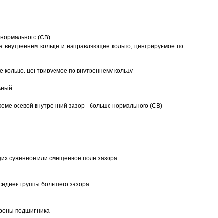
 нормального (CB)
а внутреннем кольце и направляющее кольцо, центрируемое по
 кольцо, центрируемое по внутреннему кольцу
ьный
еме осевой внутренний зазор - больше нормального (CB)
щих суженное или смещенное поле зазора:
седней группы большего зазора
ороны подшипника