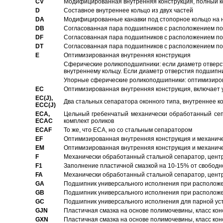
CV
Модифицированная внутренняя конструкция, полный к
D
Составное внутреннее кольцо из двух частей
DA
Модифицированные канавки под стопорное кольцо на н
DB
Согласованная пара подшипников с расположением по 
DF
Согласованная пара подшипников с расположением по 
DT
Согласованная пара подшипников с расположением по 
E
Оптимизированная внутренняя конструкция
Сферические роликоподшипники: если диаметр отверст
внутреннему кольцу. Если диаметр отверстия подшипни
Упорные сферические роликоподшипники: оптимизиров
EC
Oптимизированная внутренняя конструкция, включает 
EC(J),
Два стальных сепаратора оконного типа, внутреннее к
ECC(J)
ECA,
Цельный гребенчатый механически обработанный сеп
ECAC
комплект роликов
ECAF
То же, что ECA, но со стальным сепаратором
EF
Оптимизированная внутренняя конструкция и механич
EM
Оптимизированная внутренняя конструкция и механич
F
Механически обработанный стальной сепаратор, цен
F1
Заполнение пластичной смазкой на 10-15% от свободн
FA
Механически обработанный стальной сепаратор, цент
GA
Подшипник универсального исполнения при расположен
GB
Подшипник универсального исполнения при расположен
GC
Подшипник универсального исполнения для парной уст
GJN
Пластичная смазка на основе полимочевины, класс конс
GXN
Пластичная смазка на основе полимочевины, класс конс