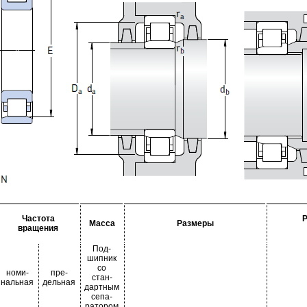
Частота
Масса
Размеры
вращения
Под-
шипник
со
номи-
пре-
стан-
нальная
дельная
дартным
сепа-
ратором