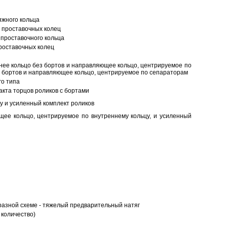
яжного кольца
 проставочных колец
проставочного кольца
роставочных колец
нее кольцо без бортов и направляющее кольцо, центрируемое по
ез бортов и направляющее кольцо, центрируемое по сепараторам
о типа
кта торцов роликов с бортами
у и усиленный комплект роликов
ее кольцо, центрируемое по внутреннему кольцу, и усиленный
разной схеме - тяжелый предварительный натяг
 количество)