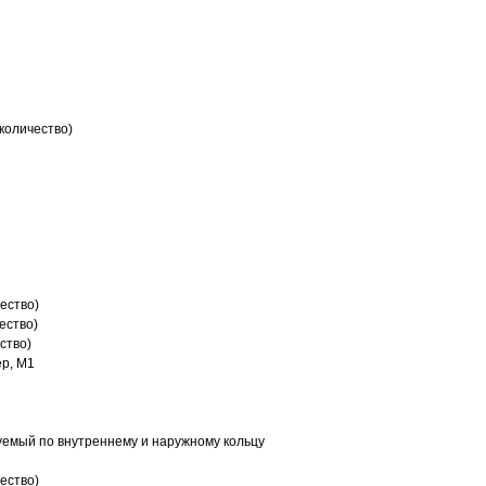
количество)
ество)
ество)
ство)
р, M1
емый по внутреннему и наружному кольцу
ество)