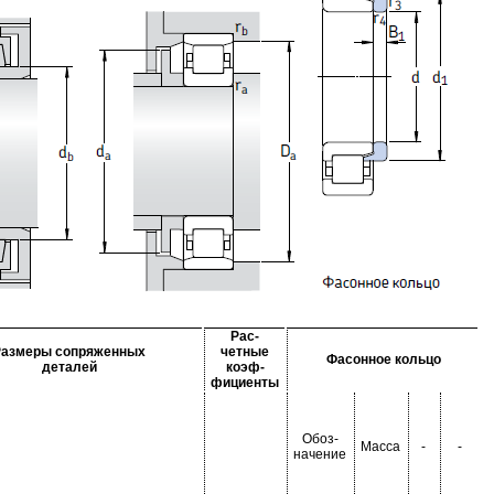
Рас-
Размеры сопряженных
четные
Фасонное кольцо
деталей
коэф-
фициенты
Обоз-
Масса
-
-
начение