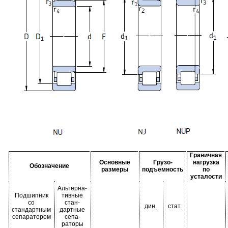
Граничная
Основные
Грузо-
нагрузка
Обозначение
размеры
подъемность
по
усталости
Альтерна-
Подшипник
тивные
со
стан-
дин.
стат.
стандартным
дартные
сепаратором
сепа-
раторы