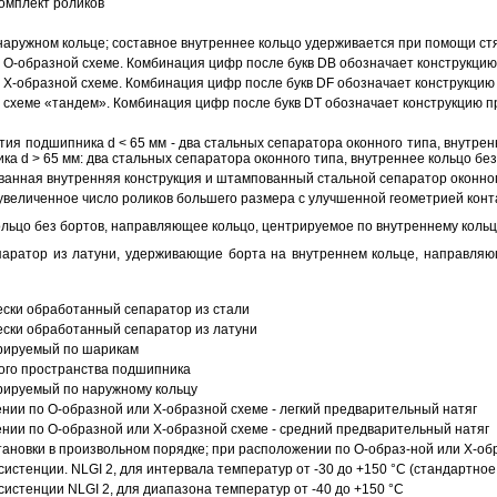
омплект роликов
аружном кольце; составное внутреннее кольцо удерживается при помощи ст
О-образной схеме. Комбинация цифр после букв DB обозначает конструкцию
Х-образной схеме. Комбинация цифр после букв DF обозначает конструкцию 
схеме «тандем». Комбинация цифр после букв DT обозначает конструкцию п
ия подшипника d < 65 мм - два стальных сепаратора оконного типа, внутрен
ка d > 65 мм: два стальных сепаратора оконного типа, внутреннее кольцо б
анная внутренняя конструкция и штампованный стальной сепаратор оконног
увеличенное число роликов большего размера с улучшенной геометрией конта
ольцо без бортов, направляющее кольцо, центрируемое по внутреннему кольц
аратор из латуни, удерживающие борта на внутреннем кольце, направляющ
ески обработанный сепаратор из стали
ески обработанный сепаратор из латуни
трируемый по шарикам
ого пространства подшипника
рируемый по наружному кольцу
ии по О-образной или Х-образной схеме - легкий предварительный натяг
ии по О-образной или Х-образной схеме - средний предварительный натяг
ановки в произвольном порядке; при расположении по О-образ-ной или Х-об
истенции. NLGI 2, для интервала температур от -30 до +150 °C (стандартное
истенции NLGI 2, для диапазона температур от -40 до +150 °C