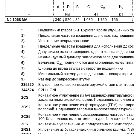
C
P
d
D
B
C
0
u
-
мм
кН
кН
NJ 1068 MA
-
340
520
82
1 080
1 760
156
*
Подшипники класса SKF Explorer. Кроме улучшенных х
1)
Предельные частоты вращения для открытых подшипник
2)
Уплотнение неармированное
3)
Предельные частоты вращения для исполнения 2Z сос
4)
Допустимое осевое смещение одного кольца подшипник
5)
Рекомендуемый диаметр заплечиков вала для подшипни
Величины C
применяются для стопорных колец типа 
6)
a1
7)
Ширина до ввода втулки в отверстие подшипника
8)
Минимальный размер для подшипника с сепаратором
9)
Размер до запрессовки втулки
235220
Внутреннее кольцо из цементируемой стали с винтовы
344524
C2H + CNL
Контактное уплотнение из бутадиенакрилнитрильного к
2CS
закрыты пластиковой полоской. Подшипник заполнен 
Контактное уплотнение из фторкаучука (FPM) с армир
2CS2
полоской. Подшипник заполнен высокотемпературной 
Контактное уплотнение с армированием листовой стал
2CS5
100 % заполнено высокотемпературной пластичной см
2LS
Контактные уплотнения из полиуретана с обеих сторо
2RS1
Уплотнения из бутадиенакрилнитрильного каучука (NB