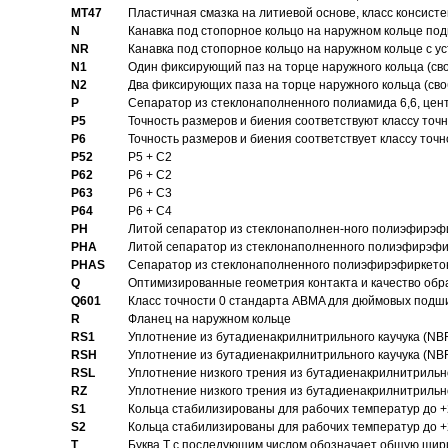
MT47
Пластичная смазка на литиевой основе, класс консисте
N
Канавка под стопорное кольцо на наружном кольце по
NR
Канавка под стопорное кольцо на наружном кольце с 
N1
Один фиксирующий паз на торце наружного кольца (св
N2
Два фиксирующих паза на торце наружного кольца (своб
P
Cепаратор из стеклонаполненного полиамида 6,6, цен
P5
Точность размеров и биения соответствуют классу точн
P6
Точность размеров и биения соответствует классу точн
P52
P5 + C2
P62
P6 + C2
P63
P6 + C3
P64
P6 + C4
PH
Литой сепаратор из стеклонаполнен-ного полиэфирэф
PHA
Литой сепаратор из стеклонаполненного полиэфирэфи
PHAS
Сепаратор из стеклонаполненного полиэфирэфиркетон
Q
Оптимизированные геометрия контакта и качество обр
Q601
Класс точности 0 стандарта ABMA для дюймовых подш
R
Фланец на наружном кольце
RS1
Уплотнение из бутадиенакрилнитрильного каучука (NB
RSH
Уплотнение из бутадиенакрилнитрильного каучука (NB
RSL
Уплотнение низкого трения из бутадиенакрилнитрильно
RZ
Уплотнение низкого трения из бутадиенакрилнитрильно
S1
Кольца стабилизированы для рабочих температур до +
S2
Кольца стабилизированы для рабочих температур до +
T
Буква T с последующим числом обозначает общую шир