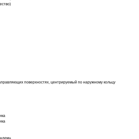
ество)
аправляющих поверхностях, центрируемый по наружному кольцу
ика
ика
андем»