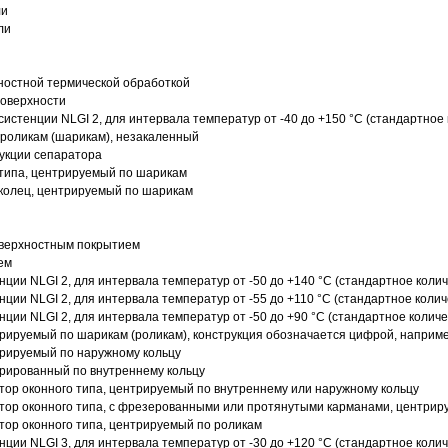
ли
ли
ностной термической обработкой
поверхности
истенции NLGI 2, для интервала температур от -40 до +150 °C (стандартное 
роликам (шарикам), незакаленный
рукции сепаратора
 типа, центрируемый по шарикам
 колец, центрируемый по шарикам
оверхностным покрытием
ем
нции NLGI 2, для интервала температур от -50 до +140 °C (стандартное колич
нции NLGI 2, для интервала температур от -55 до +110 °C (стандартное колич
нции NLGI 2, для интервала температур от -50 до +90 °C (стандартное количе
рируемый по шарикам (роликам), конструкция обозначается цифрой, наприме
рируемый по наружному кольцу
рированный по внутреннему кольцу
ор оконного типа, центрируемый по внутреннему или наружному кольцу
ор оконного типа, с фрезерованными или протянутыми карманами, центриру
ор оконного типа, центрируемый по роликам
нции NLGI 3, для интервала температур от -30 до +120 °C (стандартное колич