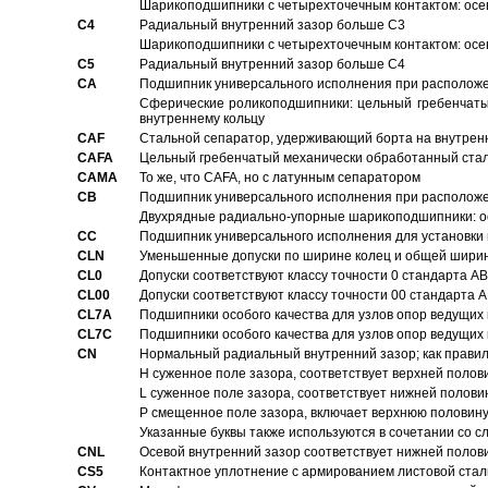
Шарикоподшипники с четырехточечным контактом: осе
C4
Pадиальный внутренний зазор больше C3
Шарикоподшипники с четырехточечным контактом: осе
C5
Pадиальный внутренний зазор больше C4
CA
Подшипник универсального исполнения при расположен
Сферические роликоподшипники: цельный гребенчаты
внутреннему кольцу
CAF
Стальной сепаратор, удерживающий борта на внутренн
CAFA
Цельный гребенчатый механически обработанный стал
CAMA
То же, что CAFA, но с латунным сепаратором
CB
Подшипник универсального исполнения при расположен
Двухрядные радиально-упорные шарикоподшипники: о
CC
Подшипник универсального исполнения для установки 
CLN
Уменьшенные допуски по ширине колец и общей ширине
CL0
Допуски соответствуют классу точности 0 стандарта 
CL00
Допуски соответствуют классу точности 00 стандарта
CL7A
Подшипники особого качества для узлов опор ведущих
CL7C
Подшипники особого качества для узлов опор ведущих
CN
Hормальный радиальный внутренний зазор; как правил
H суженное поле зазора, соответствует верхней полов
L суженное поле зазора, соответствует нижней полови
P смещенное поле зазора, включает верхнюю половину
Указанные буквы также используются в сочетании со с
CNL
Осевой внутренний зазор соответствует нижней полов
CS5
Контактное уплотнение с армированием листовой стал