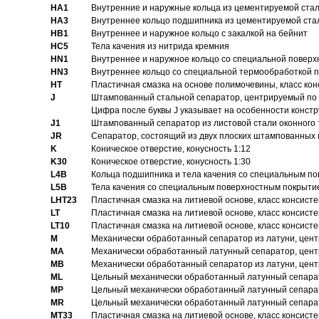
HA1
Внутренние и наружные кольца из цементируемой ста
HA3
Bнутреннее кольцо подшипника из цементируемой ста
HB1
Bнутреннее и наружное кольцо с закалкой на бейнит
HC5
Тела качения из нитрида кремния
HN1
Bнутреннее и наружное кольцо со специальной поверх
HN3
Внутреннее кольцо со специальной термообработкой 
HT
Пластичная смазка на основе полимочевины, класс конс
J
Штампованный стальной сепаратор, центрируемый по 
Цифра после буквы J указывает на особенности конст
J1
Штампованный сепаратор из листовой стали оконного
JR
Сепаратор, состоящий из двух плоских штампованных
K
Коническое отверстие, конусность 1:12
K30
Коническое отверстие, конусность 1:30
L4B
Кольца подшипника и тела качения со специальным п
L5B
Тела качения со специальным поверхностным покрыти
LHT23
Пластичная смазка на литиевой основе, класс консисте
LT
Пластичная смазка на литиевой основе, класс консисте
LT10
Пластичная смазка на литиевой основе, класс консисте
M
Механически обработанный сепаратор из латуни, цент
MA
Механически обработанный латунный сепаратор, цент
MB
Механически обработанный сепаратор из латуни, цент
ML
Цельный механически обработанный латунный сепарат
MP
Цельный механически обработанный латунный сепарат
MR
Цельный механически обработанный латунный сепарат
MT33
Пластичная смазка на литиевой основе, класс консисте