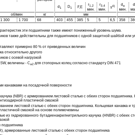
r
r
d
d
1,2
3,4
a
4)
d
D
F,E
s
1
1
мин.
мин.
мин.
ма
об/мин
кг
мм
1 300
1 700
68
403
455
385
5
5
6,5
358
38
арактеристик эти подшипники также имеют пониженный уровень шума.
ов также действительны для подшипников с одной защитной шайбой или упл
тавляют примерно 80 % от приведенных величин
а относительно другого
ков с осевой нагрузкой
SW, величины - C
для стопорных колец согласно стандарту DIN 471
a2
ми канавками на посадочной поверхности
аучука (NBR) с армированием листовой сталью с обеих сторон подшипника. 
антизадирной пластичной смазкой
ованием листовой сталью с обеих сторон подшипника. Кольцевая канавка и т
пластичной смазкой на основе полимочевины
ью из гидрированного бутадиенакрилнитрильного каучука (HNBR) с обеих с
азкой
н подшипника
R), армированные листовой сталью с обеих сторон подшипника