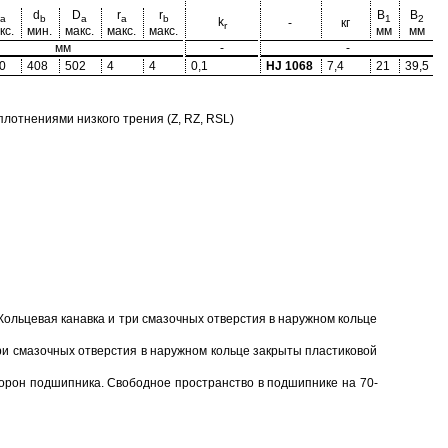
d
D
r
r
B
B
a
b
a
a
b
1
2
k
-
кг
r
кс.
мин.
макс.
макс.
макс.
мм
мм
мм
-
-
0
408
502
4
4
0,1
HJ 1068
7,4
21
39,5
отнениями низкого трения (Z, RZ, RSL)
Кольцевая канавка и три смазочных отверстия в наружном кольце
ри смазочных отверстия в наружном кольце закрыты пластиковой
торон подшипника. Свободное пространство в подшипнике на 70-