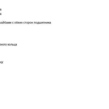
а
а
шайбами с обеих сторон подшипника
ного кольца
ьцу