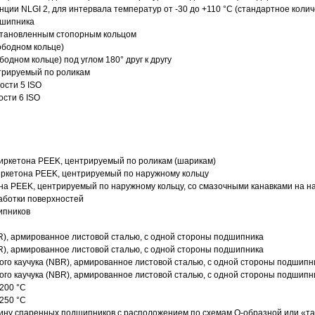
нции NLGI 2, для интервала температур от -30 до +110 °C (стандартное колич
дшипника
установленным стопорным кольцом
ободном кольце)
одном кольце) под углом 180° друг к другу
трируемый по роликам
ости 5 ISO
ости 6 ISO
иркетона PEEK, центрируемый по роликам (шарикам)
ркетона PEEK, центрируемый по наружному кольцу
а PEEK, центрируемый по наружному кольцу, со смазочными канавками на н
аботки поверхностей
ипников
R), армированное листовой сталью, с одной стороны подшипника
R), армированное листовой сталью, с одной стороны подшипника
го каучука (NBR), армированное листовой сталью, с одной стороны подшипн
го каучука (NBR), армированное листовой сталью, с одной стороны подшипн
200 °C
250 °C
ину спаренных подшипников с расположением по схемам О-образной или «т