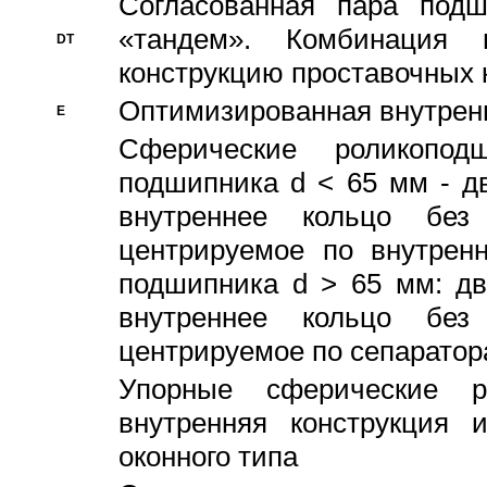
Согласованная пара под
«тандем». Комбинация
DT
конструкцию проставочных 
Оптимизированная внутрен
E
Сферические роликопод
подшипника d < 65 мм - дв
внутреннее кольцо без
центрируемое по внутренн
подшипника d > 65 мм: дв
внутреннее кольцо без
центрируемое по сепарато
Упорные сферические ро
внутренняя конструкция 
оконного типа