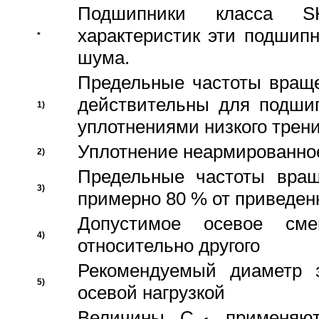
Подшипники класса S
характеристик эти подшип
*
шума.
Предельные частоты враще
действительны для подши
1)
уплотнениями низкого трени
Уплотнение неармированно
2)
Предельные частоты вращ
3)
примерно 80 % от приведен
Допустимое осевое сме
4)
относительно другого
Рекомендуемый диаметр 
5)
осевой нагрузкой
Величины C
применяют