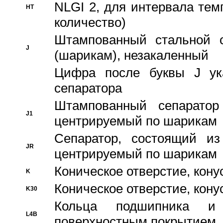
NLGI 2, для интервала темп
HT
количество)
Штампованный стальной с
J
(шарикам), незакаленный
Цифра после буквы J ука
сепаратора
Штампованный сепаратор
J1
центрируемый по шарикам
Сепаратор, состоящий из
JR
центрируемый по шарикам
Коническое отверстие, кону
K
Коническое отверстие, кону
K30
Кольца подшипника и
L4B
поверхностным покрытием