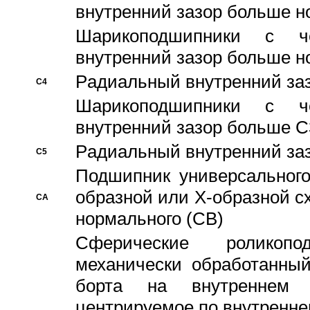
внутренний зазор больше н
Шарикоподшипники с че
внутренний зазор больше н
Pадиальный внутренний за
C4
Шарикоподшипники с че
внутренний зазор больше C
Pадиальный внутренний за
C5
Подшипник универсального
образной или Х-образной с
CA
нормального (CB)
Сферические роликопо
механически обработанный
борта на внутреннем 
центрируемое по внутренне