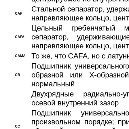
Стальной сепаратор, удерж
CAF
направляющее кольцо, цент
Цельный гребенчатый м
сепаратор, удерживающ
CAFA
направляющее кольцо, цент
То же, что CAFA, но с лату
CAMA
Подшипник универсального
образной или Х-образно
CB
нормальный
Двухрядные радиально-
осевой внутренний зазор
Подшипник универсальн
произвольном порядке; пр
CC