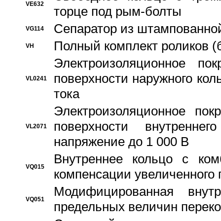
VE632
торце под рым-болты
Сепаратор из штампованной
VG114
Полный комплект роликов (
VH
Электроизоляционное по
поверхности наружного коль
VL0241
тока
Электроизоляционное пок
поверхности внутреннег
VL2071
напряжение до 1 000 В
Bнутреннее кольцо с ком
VQ015
компенсации увеличенного 
Модифицированная внут
VQ051
предельных величин переко