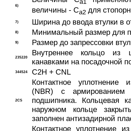
a1
6)
величины - C
для стопорн
a2
Ширина до ввода втулки в 
7)
Минимальный размер для п
8)
Размер до запрессовки втул
9)
Внутреннее кольцо из 
235220
канавками на посадочной п
C2H + CNL
344524
Контактное уплотнение и
(NBR) с армированием 
подшипника. Кольцевая к
2CS
наружном кольце закрыт
заполнен антизадирной пла
Контактное уплотнение и