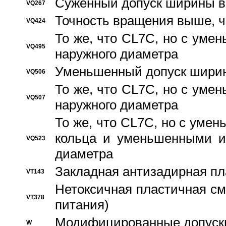
Суженный допуск ширины вн
VQ267
Точность вращения выше, 
VQ424
То же, что CL7C, но с ум
VQ495
наружного диаметра
Уменьшенный допуск ширин
VQ506
То же, что CL7C, но с ум
VQ507
наружного диаметра
То же, что CL7C, но с уме
кольца и уменьшенными и
VQ523
диаметра
Закладная антизадирная пл
VT143
Нетоксичная пластичная сма
VT378
питания)
Модифицированные допуски
W