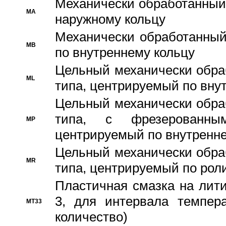
Механически обработанный
MA
наружному кольцу
Механически обработанный
MB
по внутреннему кольцу
Цельный механически обра
ML
типа, центрируемый по вну
Цельный механически обра
типа, с фрезерованны
MP
центрируемый по внутренне
Цельный механически обра
MR
типа, центрируемый по рол
Пластичная смазка на лити
3, для интервала темпера
MT33
количество)