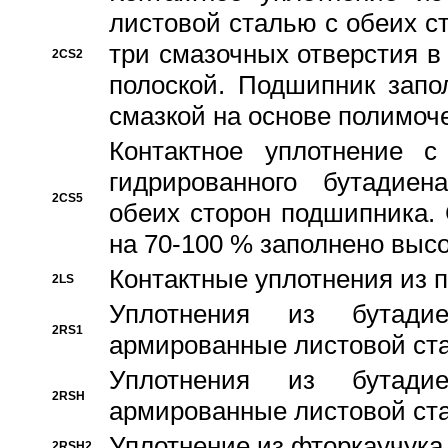
листовой сталью с обеих с
три смазочных отверстия в
2CS2
полоской. Подшипник запо
смазкой на основе полимо
Контактное уплотнение 
гидрированного бутадиен
2CS5
обеих сторон подшипника.
на 70-100 % заполнено выс
Контактные уплотнения из 
2LS
Уплотнения из бутадие
2RS1
армированные листовой ста
Уплотнения из бутадие
2RSH
армированные листовой ста
Уплотнение из фторкаучука
2RSH2