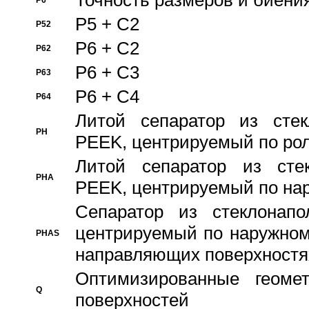
Точность размеров и биения
P6
P5 + C2
P52
P6 + C2
P62
P6 + C3
P63
P6 + C4
P64
Литой сепаратор из стек
PH
PEEK, центрируемый по ро
Литой сепаратор из стек
PHA
PEEK, центрируемый по на
Сепаратор из стеклонапо
центрируемый по наружном
PHAS
направляющих поверхностя
Оптимизированные геомет
Q
поверхностей