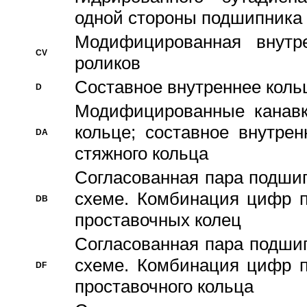
одной стороны подшипника
Модифицированная внутре
CV
роликов
Составное внутреннее кольц
D
Модифицированные канавк
кольце; составное внутре
DA
стяжного кольца
Согласованная пара подши
схеме. Комбинация цифр п
DB
проставочных колец
Согласованная пара подши
схеме. Комбинация цифр п
DF
проставочного кольца