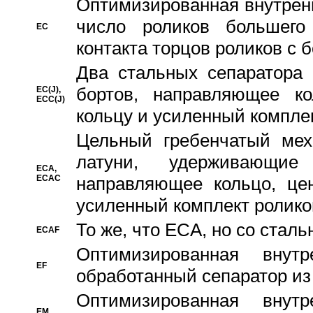
Oптимизированная внутренн
число роликов большего
EC
контакта торцов роликов с 
Два стальных сепаратора 
бортов, направляющее ко
EC(J),
ECC(J)
кольцу и усиленный компле
Цельный гребенчатый мех
латуни, удерживающи
ECA,
ECAC
направляющее кольцо, цен
усиленный комплект ролико
То же, что ECA, но со стал
ECAF
Оптимизированная внут
EF
обработанный сепаратор из
Оптимизированная внут
EM