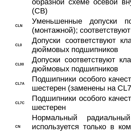
образной схеме осевой вн
(CB)
Уменьшенные допуски 
CLN
(монтажной); соответствуют
Допуски соответствуют кл
CL0
дюймовых подшипников
Допуски соответствуют кл
CL00
дюймовых подшипников
Подшипники особого качест
CL7A
шестерен (заменены на CL
Подшипники особого качест
CL7C
шестерен
Hормальный радиальный
используется только в ко
CN