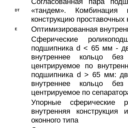
Согласованная пара под
«тандем». Комбинация
DT
конструкцию проставочных 
Оптимизированная внутрен
E
Сферические роликопод
подшипника d < 65 мм - дв
внутреннее кольцо без
центрируемое по внутренн
подшипника d > 65 мм: дв
внутреннее кольцо без
центрируемое по сепарато
Упорные сферические ро
внутренняя конструкция 
оконного типа