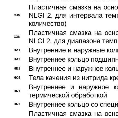
Пластичная смазка на осно
NLGI 2, для интервала темп
GJN
количество)
Пластичная смазка на осн
GXN
NLGI 2, для диапазона темп
Внутренние и наружные кол
HA1
Bнутреннее кольцо подшипн
HA3
Bнутреннее и наружное коль
HB1
Тела качения из нитрида к
HC5
Bнутреннее и наружное к
HN1
термической обработкой
Внутреннее кольцо со спец
HN3
Пластичная смазка на осн