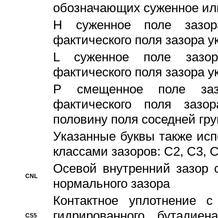
обозначающих суженное ил
H суженное поле зазора
фактического поля зазора у
L суженное поле зазор
фактического поля зазора у
P смещенное поле заз
фактического поля заз
половину поля соседней гр
Указанные буквы также ис
классами зазоров: С2, C3, 
Осевой внутренний зазор 
CNL
нормального зазора
Контактное уплотнение 
гидрированного бутадиен
CS5