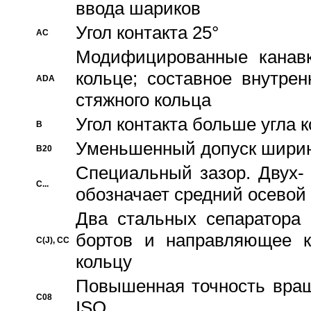
ввода шариков
Угол контакта 25°
AC
Модифицированные канавк
кольце; составное внутре
ADA
стяжного кольца
Угол контакта больше угла 
B
Уменьшенный допуск шири
B20
Специальный зазор. Двух-
C...
обозначает средний осевой
Два стальных сепаратора 
бортов и направляющее к
C(J), CC
кольцу
Повышенная точность враще
C08
ISO