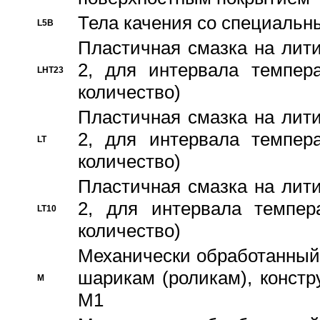
Тела качения со специаль
L5B
Пластичная смазка на лити
2, для интервала темпера
LHT23
количество)
Пластичная смазка на лити
2, для интервала темпера
LT
количество)
Пластичная смазка на лити
2, для интервала темпер
LT10
количество)
Механически обработанный 
шарикам (роликам), констр
M
M1