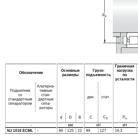
Граничная
Основные
Грузо-
нагрузка
Обозначение
размеры
подъемность
по
усталости
Альтерна-
Подшипник
тивные
со
стан-
дин.
стат.
стандартным
дартные
сепаратором
сепа-
раторы
C
P
d
D
B
C
0
u
-
мм
кН
кН
NJ 1016 ECML
-
80
125
22
99
127
16,3