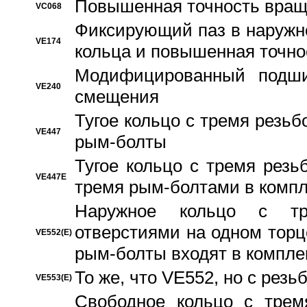
Повышенная точность вращ
VC068
Фиксирующий паз в наружн
VE174
кольца и повышенная точн
Модифицированный подши
VE240
смещения
Тугое кольцо с тремя резь
VE447
рым-болты
Тугое кольцо с тремя рез
VE447E
тремя рым-болтами в компл
Наружное кольцо с тр
отверстиями на одном торце
VE552(E)
рым-болты входят в компле
То же, что VE552, но с рез
VE553(E)
Свободное кольцо с трем