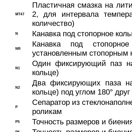
Пластичная смазка на лити
2, для интервала темпера
MT47
количество)
Канавка под стопорное кол
N
Канавка под стопорно
NR
установленным стопорным 
Один фиксирующий паз на
N1
кольце)
Два фиксирующих паза на
N2
кольце) под углом 180° друг 
Cепаратор из стеклонаполн
P
роликам
Точность размеров и биения
P5