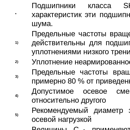
Подшипники класса S
характеристик эти подшип
*
шума.
Предельные частоты враще
действительны для подши
1)
уплотнениями низкого трени
Уплотнение неармированно
2)
Предельные частоты вращ
3)
примерно 80 % от приведен
Допустимое осевое сме
4)
относительно другого
Рекомендуемый диаметр 
5)
осевой нагрузкой
Величины C
применяют