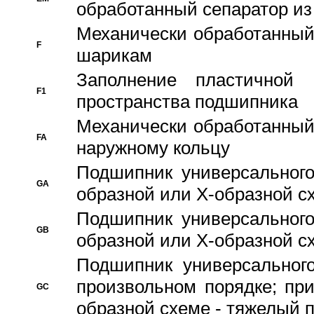
обработанный сепаратор из
Механически обработанный
F
шарикам
Заполнение пластичной
F1
пространства подшипника
Механически обработанный
FA
наружному кольцу
Подшипник универсального
GA
образной или Х-образной сх
Подшипник универсального
GB
образной или Х-образной с
Подшипник универсального
произвольном порядке; пр
GC
образной схеме - тяжелый 