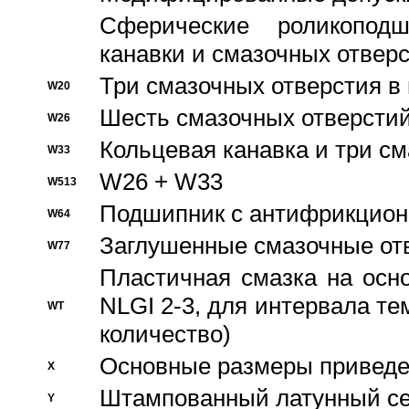
Сферические роликопод
канавки и смазочных отвер
Три смазочных отверстия в
W20
Шесть смазочных отверстий
W26
Кольцевая канавка и три с
W33
W26 + W33
W513
Подшипник с антифрикционн
W64
Заглушенные смазочные от
W77
Пластичная смазка на осн
NLGI 2-3, для интервала те
WT
количество)
Основные размеры приведен
X
Штампованный латунный се
Y