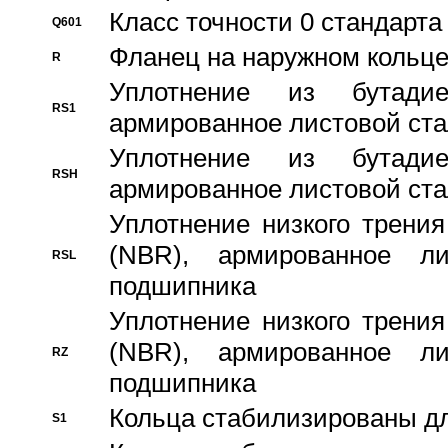
Класс точности 0 стандар
Q601
Фланец на наружном кольц
R
Уплотнение из бутадие
RS1
армированное листовой ста
Уплотнение из бутадие
RSH
армированное листовой ста
Уплотнение низкого трения
(NBR), армированное л
RSL
подшипника
Уплотнение низкого трения
(NBR), армированное л
RZ
подшипника
Кольца стабилизированы дл
S1