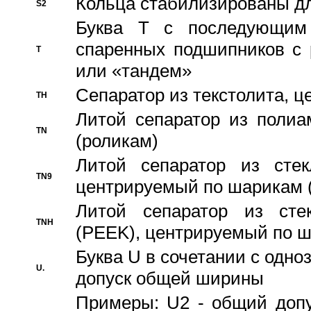
Кольца стабилизированы дл
S2
Буква T с последующим
спаренных подшипников с 
T
или «тандем»
Сепаратор из текстолита, 
TH
Литой сепаратор из полиа
TN
(роликам)
Литой сепаратор из стекл
TN9
центрируемый по шарикам 
Литой сепаратор из стек
TNH
(PEEK), центрируемый по 
Буква U в сочетании с одн
U.
допуск общей ширины
Примеры: U2 - общий допу