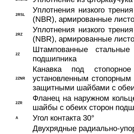
Уплотнения низкого трения
2RSL
(NBR), армированные листо
Уплотнения низкого трения
2RZ
(NBR), армированные листо
Штампованные стальные
2Z
подшипника
Канавка под стопорно
установленным стопорным
2ZNR
защитными шайбами с обеи
Фланец на наружном кольц
2ZR
шайбы с обеих сторон под
Угол контакта 30°
A
Двухрядные радиально-упо