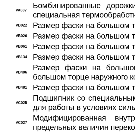
Бомбинированные дорожк
VA607
специальная термообработ
Размер фаски на большом т
VB022
Размер фаски на большом т
VB026
Размер фаски на большом т
VB061
Размер фаски на большом т
VB134
Размер фаски на большо
VB406
большом торце наружного к
Размер фаски на большом т
VB481
Подшипник со специальным
VC025
для работы в условиях сил
Модифицированная внут
VC027
предельных величин переко