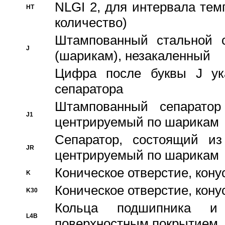
NLGI 2, для интервала темп
HT
количество)
Штампованный стальной с
J
(шарикам), незакаленный
Цифра после буквы J ука
сепаратора
Штампованный сепаратор
J1
центрируемый по шарикам
Сепаратор, состоящий из
JR
центрируемый по шарикам
Коническое отверстие, кону
K
Коническое отверстие, кону
K30
Кольца подшипника и
L4B
поверхностным покрытием