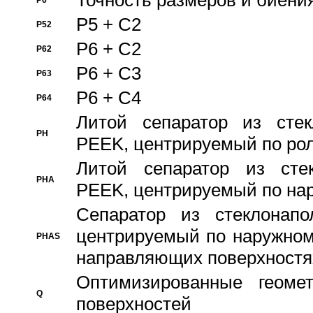
Точность размеров и биения
P6
P5 + C2
P52
P6 + C2
P62
P6 + C3
P63
P6 + C4
P64
Литой сепаратор из стек
PH
PEEK, центрируемый по ро
Литой сепаратор из стек
PHA
PEEK, центрируемый по на
Сепаратор из стеклонапо
центрируемый по наружном
PHAS
направляющих поверхностя
Оптимизированные геомет
Q
поверхностей