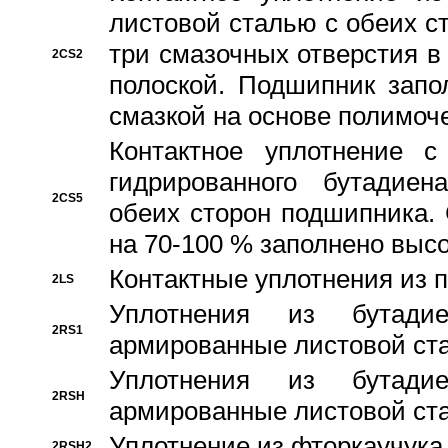
листовой сталью с обеих с
три смазочных отверстия в
2CS2
полоской. Подшипник запо
смазкой на основе полимо
Контактное уплотнение 
гидрированного бутадиен
2CS5
обеих сторон подшипника.
на 70-100 % заполнено выс
Контактные уплотнения из 
2LS
Уплотнения из бутадие
2RS1
армированные листовой ста
Уплотнения из бутадие
2RSH
армированные листовой ста
Уплотнение из фторкаучука
2RSH2