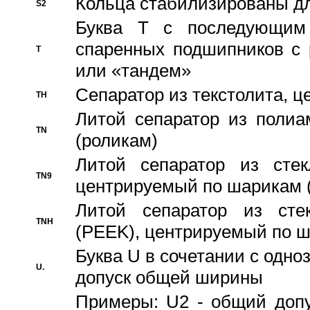
Кольца стабилизированы дл
S2
Буква T с последующим
спаренных подшипников с 
T
или «тандем»
Сепаратор из текстолита, 
TH
Литой сепаратор из полиа
TN
(роликам)
Литой сепаратор из стекл
TN9
центрируемый по шарикам 
Литой сепаратор из стек
TNH
(PEEK), центрируемый по 
Буква U в сочетании с одн
U.
допуск общей ширины
Примеры: U2 - общий допу