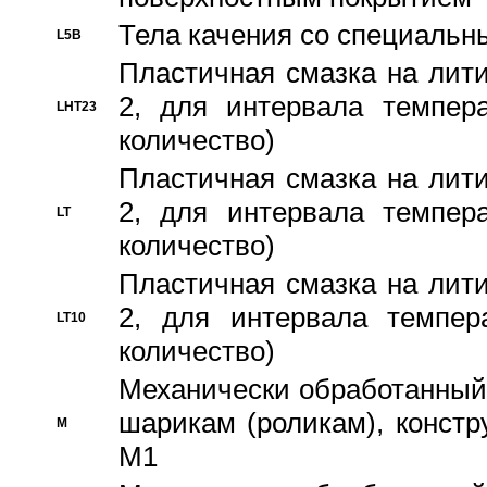
Тела качения со специаль
L5B
Пластичная смазка на лити
2, для интервала темпера
LHT23
количество)
Пластичная смазка на лити
2, для интервала темпера
LT
количество)
Пластичная смазка на лити
2, для интервала темпер
LT10
количество)
Механически обработанный 
шарикам (роликам), констр
M
M1