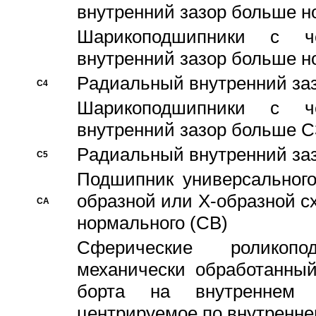
внутренний зазор больше н
Шарикоподшипники с че
внутренний зазор больше н
Pадиальный внутренний за
C4
Шарикоподшипники с че
внутренний зазор больше C
Pадиальный внутренний за
C5
Подшипник универсального
образной или Х-образной с
CA
нормального (CB)
Сферические роликопо
механически обработанный
борта на внутреннем 
центрируемое по внутренне