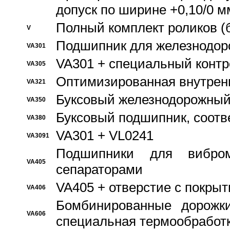
допуск по ширине +0,10/0 м
Полный комплект роликов (
V
Подшипник для железнодор
VA301
VA301 + специальный контр
VA305
Оптимизированная внутрен
VA321
Буксовый железнодорожный
VA350
Буксовый подшипник, соотв
VA380
VA301 + VL0241
VA3091
Подшипники для вибром
VA405
сепараторами
VA405 + отверстие с покры
VA406
Бомбинированные дорожк
VA606
специальная термообработ