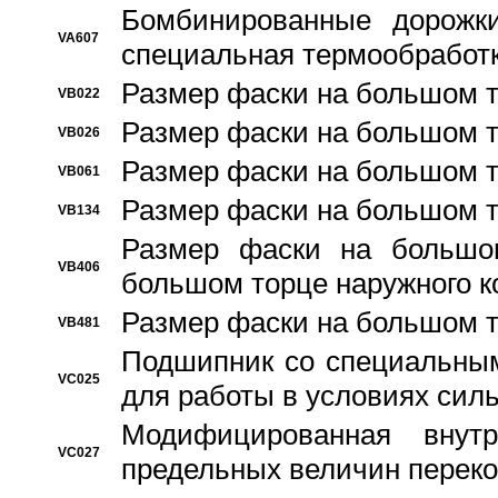
Бомбинированные дорожк
VA607
специальная термообработ
Размер фаски на большом т
VB022
Размер фаски на большом т
VB026
Размер фаски на большом т
VB061
Размер фаски на большом т
VB134
Размер фаски на большо
VB406
большом торце наружного к
Размер фаски на большом т
VB481
Подшипник со специальным
VC025
для работы в условиях сил
Модифицированная внут
VC027
предельных величин переко