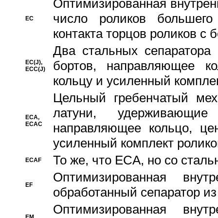
Oптимизированная внутренн
число роликов большего
EC
контакта торцов роликов с 
Два стальных сепаратора 
бортов, направляющее ко
EC(J),
ECC(J)
кольцу и усиленный компле
Цельный гребенчатый мех
латуни, удерживающи
ECA,
ECAC
направляющее кольцо, цен
усиленный комплект ролико
То же, что ECA, но со стал
ECAF
Оптимизированная внут
EF
обработанный сепаратор из
Оптимизированная внут
EM