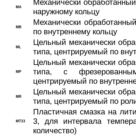
Механически обработанный
MA
наружному кольцу
Механически обработанный
MB
по внутреннему кольцу
Цельный механически обра
ML
типа, центрируемый по вну
Цельный механически обра
типа, с фрезерованны
MP
центрируемый по внутренне
Цельный механически обра
MR
типа, центрируемый по рол
Пластичная смазка на лити
3, для интервала темпера
MT33
количество)