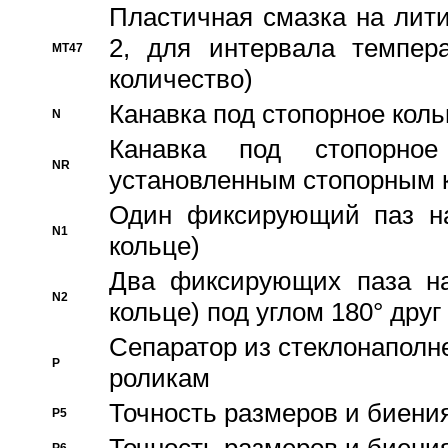
Пластичная смазка на лити
2, для интервала темпера
MT47
количество)
Канавка под стопорное кол
N
Канавка под стопорно
NR
установленным стопорным 
Один фиксирующий паз на
N1
кольце)
Два фиксирующих паза на
N2
кольце) под углом 180° друг 
Cепаратор из стеклонаполн
P
роликам
Точность размеров и биения
P5