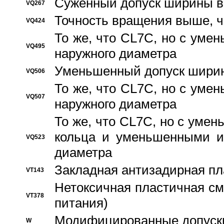
Суженный допуск ширины вн
VQ267
Точность вращения выше, 
VQ424
То же, что CL7C, но с ум
VQ495
наружного диаметра
Уменьшенный допуск ширин
VQ506
То же, что CL7C, но с ум
VQ507
наружного диаметра
То же, что CL7C, но с уме
кольца и уменьшенными и
VQ523
диаметра
Закладная антизадирная пл
VT143
Нетоксичная пластичная сма
VT378
питания)
Модифицированные допуски
W