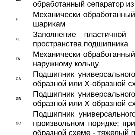
обработанный сепаратор из
Механически обработанный
F
шарикам
Заполнение пластичной
F1
пространства подшипника
Механически обработанный
FA
наружному кольцу
Подшипник универсального
GA
образной или Х-образной сх
Подшипник универсального
GB
образной или Х-образной с
Подшипник универсального
произвольном порядке; пр
GC
образной схеме - тяжелый 