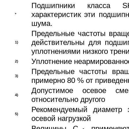
Подшипники класса S
характеристик эти подшип
*
шума.
Предельные частоты враще
действительны для подши
1)
уплотнениями низкого трени
Уплотнение неармированно
2)
Предельные частоты вращ
3)
примерно 80 % от приведен
Допустимое осевое сме
4)
относительно другого
Рекомендуемый диаметр 
5)
осевой нагрузкой
Величины C
применяют