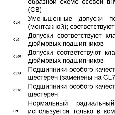
образной схеме осевой вн
(CB)
Уменьшенные допуски 
CLN
(монтажной); соответствуют
Допуски соответствуют кл
CL0
дюймовых подшипников
Допуски соответствуют кл
CL00
дюймовых подшипников
Подшипники особого качест
CL7A
шестерен (заменены на CL
Подшипники особого качест
CL7C
шестерен
Hормальный радиальный
используется только в ко
CN