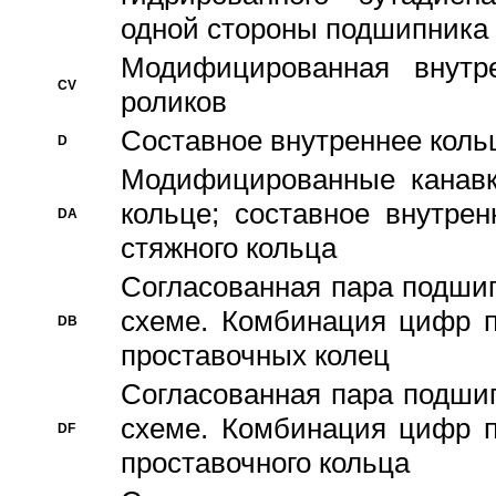
одной стороны подшипника
Модифицированная внутре
CV
роликов
Составное внутреннее кольц
D
Модифицированные канавк
кольце; составное внутре
DA
стяжного кольца
Согласованная пара подши
схеме. Комбинация цифр п
DB
проставочных колец
Согласованная пара подши
схеме. Комбинация цифр п
DF
проставочного кольца