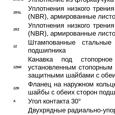
Уплотнения низкого трения
2RSL
(NBR), армированные листо
Уплотнения низкого трения
2RZ
(NBR), армированные листо
Штампованные стальные
2Z
подшипника
Канавка под стопорно
установленным стопорным
2ZNR
защитными шайбами с обеи
Фланец на наружном кольц
2ZR
шайбы с обеих сторон под
Угол контакта 30°
A
Двухрядные радиально-упо