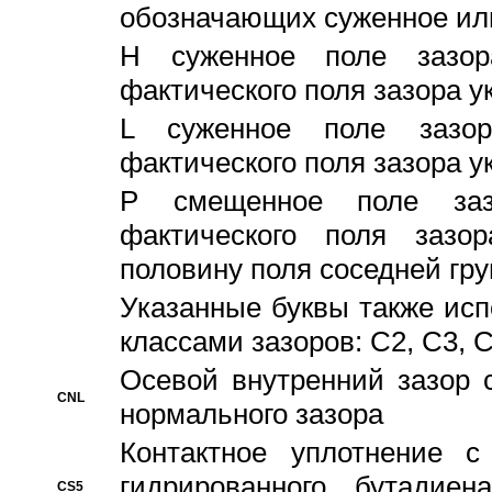
обозначающих суженное ил
H суженное поле зазора
фактического поля зазора у
L суженное поле зазор
фактического поля зазора у
P смещенное поле заз
фактического поля заз
половину поля соседней гр
Указанные буквы также ис
классами зазоров: С2, C3, 
Осевой внутренний зазор 
CNL
нормального зазора
Контактное уплотнение 
гидрированного бутадиен
CS5