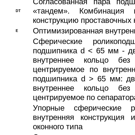
Согласованная пара под
«тандем». Комбинация
DT
конструкцию проставочных 
Оптимизированная внутрен
E
Сферические роликопод
подшипника d < 65 мм - дв
внутреннее кольцо без
центрируемое по внутренн
подшипника d > 65 мм: дв
внутреннее кольцо без
центрируемое по сепарато
Упорные сферические ро
внутренняя конструкция 
оконного типа