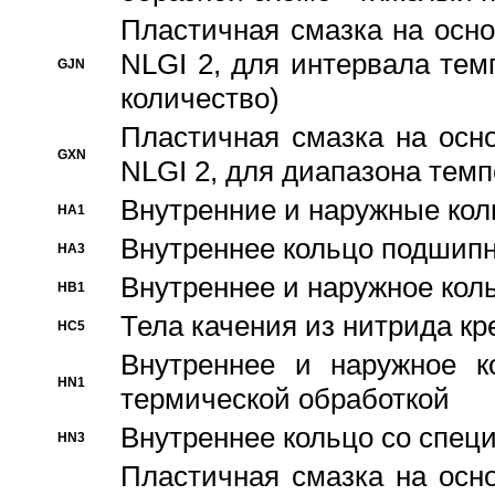
Пластичная смазка на осно
NLGI 2, для интервала темп
GJN
количество)
Пластичная смазка на осн
GXN
NLGI 2, для диапазона темп
Внутренние и наружные кол
HA1
Bнутреннее кольцо подшипн
HA3
Bнутреннее и наружное коль
HB1
Тела качения из нитрида к
HC5
Bнутреннее и наружное к
HN1
термической обработкой
Внутреннее кольцо со спец
HN3
Пластичная смазка на осн