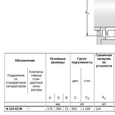
Граничная
Основные
Грузо-
нагрузка
Обозначение
размеры
подъемность
по
усталости
Альтерна-
Подшипник
тивные
со
стан-
дин.
стат.
стандартным
дартные
сепаратором
сепа-
раторы
C
P
d
D
B
C
0
u
-
мм
кН
кН
N 334 ECM
-
170
360
72
952
1 180
116