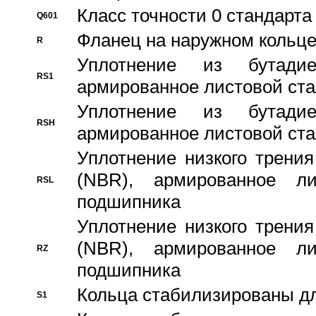
Класс точности 0 стандар
Q601
Фланец на наружном кольц
R
Уплотнение из бутадие
RS1
армированное листовой ста
Уплотнение из бутадие
RSH
армированное листовой ста
Уплотнение низкого трения
(NBR), армированное л
RSL
подшипника
Уплотнение низкого трения
(NBR), армированное л
RZ
подшипника
Кольца стабилизированы дл
S1