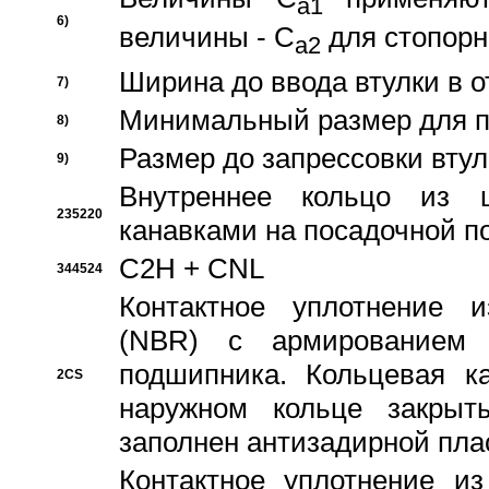
a1
6)
величины - C
для стопорн
a2
Ширина до ввода втулки в 
7)
Минимальный размер для п
8)
Размер до запрессовки втул
9)
Внутреннее кольцо из 
235220
канавками на посадочной п
C2H + CNL
344524
Контактное уплотнение и
(NBR) с армированием 
подшипника. Кольцевая к
2CS
наружном кольце закрыт
заполнен антизадирной пла
Контактное уплотнение и