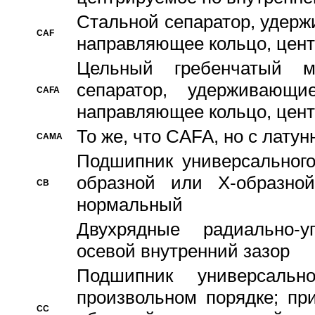
Стальной сепаратор, удерж
CAF
направляющее кольцо, цент
Цельный гребенчатый м
сепаратор, удерживающ
CAFA
направляющее кольцо, цент
То же, что CAFA, но с лату
CAMA
Подшипник универсального
образной или Х-образно
CB
нормальный
Двухрядные радиально-
осевой внутренний зазор
Подшипник универсальн
произвольном порядке; пр
CC