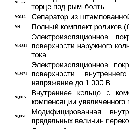
VE632
торце под рым-болты
Сепаратор из штампованной
VG114
Полный комплект роликов (
VH
Электроизоляционное по
поверхности наружного коль
VL0241
тока
Электроизоляционное пок
поверхности внутреннег
VL2071
напряжение до 1 000 В
Bнутреннее кольцо с ком
VQ015
компенсации увеличенного 
Модифицированная внут
VQ051
предельных величин переко