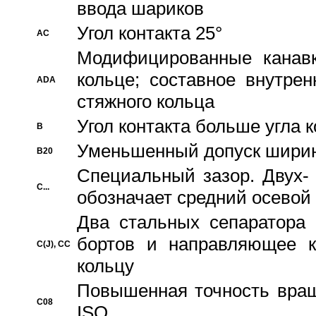
ввода шариков
Угол контакта 25°
AC
Модифицированные канавк
кольце; составное внутре
ADA
стяжного кольца
Угол контакта больше угла 
B
Уменьшенный допуск шири
B20
Специальный зазор. Двух-
C...
обозначает средний осевой
Два стальных сепаратора 
бортов и направляющее к
C(J), CC
кольцу
Повышенная точность враще
C08
ISO