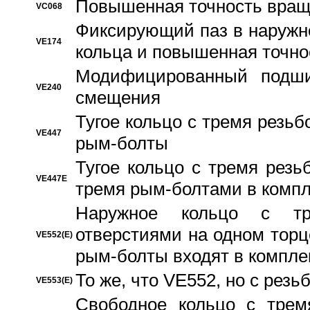
Повышенная точность вращ
VC068
Фиксирующий паз в наружн
VE174
кольца и повышенная точн
Модифицированный подши
VE240
смещения
Тугое кольцо с тремя резь
VE447
рым-болты
Тугое кольцо с тремя рез
VE447E
тремя рым-болтами в компл
Наружное кольцо с тр
отверстиями на одном торце
VE552(E)
рым-болты входят в компле
То же, что VE552, но с рез
VE553(E)
Свободное кольцо с трем