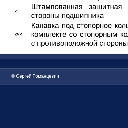
Штампованная защитная
Z
стороны подшипника
Канавка под стопорное кол
комплекте со стопорным к
ZNR
с противоположной стороны
© Сергей Романцевич