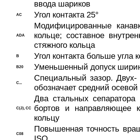
ввода шариков
Угол контакта 25°
AC
Модифицированные канавк
кольце; составное внутре
ADA
стяжного кольца
Угол контакта больше угла 
B
Уменьшенный допуск шири
B20
Специальный зазор. Двух-
C...
обозначает средний осевой
Два стальных сепаратора 
бортов и направляющее к
C(J), CC
кольцу
Повышенная точность враще
C08
ISO