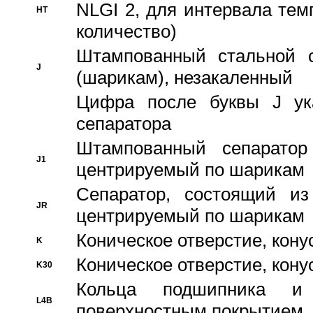
NLGI 2, для интервала темп
HT
количество)
Штампованный стальной с
J
(шарикам), незакаленный
Цифра после буквы J ука
сепаратора
Штампованный сепаратор
J1
центрируемый по шарикам
Сепаратор, состоящий из
JR
центрируемый по шарикам
Коническое отверстие, кону
K
Коническое отверстие, кону
K30
Кольца подшипника и
L4B
поверхностным покрытием