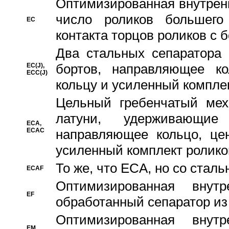
Oптимизированная внутренн
число роликов большего
EC
контакта торцов роликов с 
Два стальных сепаратора 
бортов, направляющее ко
EC(J),
ECC(J)
кольцу и усиленный компле
Цельный гребенчатый мех
латуни, удерживающи
ECA,
ECAC
направляющее кольцо, цен
усиленный комплект ролико
То же, что ECA, но со стал
ECAF
Оптимизированная внут
EF
обработанный сепаратор из
Оптимизированная внут
EM