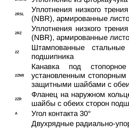
Уплотнения низкого трения
2RSL
(NBR), армированные листо
Уплотнения низкого трения
2RZ
(NBR), армированные листо
Штампованные стальные
2Z
подшипника
Канавка под стопорно
установленным стопорным
2ZNR
защитными шайбами с обеи
Фланец на наружном кольц
2ZR
шайбы с обеих сторон под
Угол контакта 30°
A
Двухрядные радиально-упо