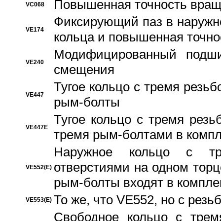
Повышенная точность вращ
VC068
Фиксирующий паз в наружн
VE174
кольца и повышенная точн
Модифицированный подши
VE240
смещения
Тугое кольцо с тремя резь
VE447
рым-болты
Тугое кольцо с тремя рез
VE447E
тремя рым-болтами в компл
Наружное кольцо с тр
отверстиями на одном торце
VE552(E)
рым-болты входят в компле
То же, что VE552, но с рез
VE553(E)
Свободное кольцо с трем