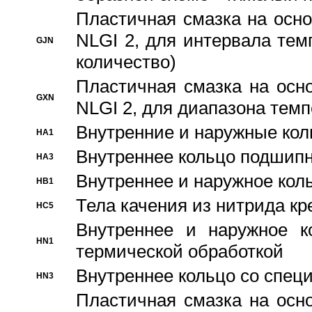
Пластичная смазка на осно
NLGI 2, для интервала темп
GJN
количество)
Пластичная смазка на осн
GXN
NLGI 2, для диапазона темп
Внутренние и наружные кол
HA1
Bнутреннее кольцо подшипн
HA3
Bнутреннее и наружное коль
HB1
Тела качения из нитрида к
HC5
Bнутреннее и наружное к
HN1
термической обработкой
Внутреннее кольцо со спец
HN3
Пластичная смазка на осн