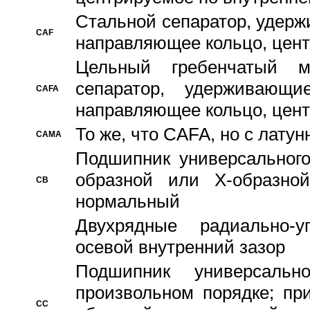
Стальной сепаратор, удерж
CAF
направляющее кольцо, цент
Цельный гребенчатый м
сепаратор, удерживающ
CAFA
направляющее кольцо, цент
То же, что CAFA, но с лату
CAMA
Подшипник универсального
образной или Х-образно
CB
нормальный
Двухрядные радиально-
осевой внутренний зазор
Подшипник универсальн
произвольном порядке; пр
CC