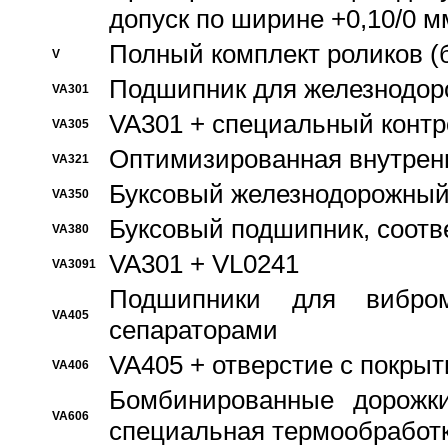
допуск по ширине +0,10/0 м
Полный комплект роликов (
V
Подшипник для железнодор
VA301
VA301 + специальный контр
VA305
Оптимизированная внутрен
VA321
Буксовый железнодорожный
VA350
Буксовый подшипник, соотв
VA380
VA301 + VL0241
VA3091
Подшипники для вибром
VA405
сепараторами
VA405 + отверстие с покры
VA406
Бомбинированные дорожк
VA606
специальная термообработ