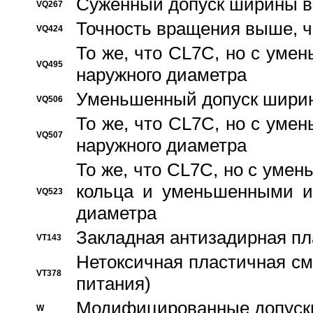
Суженный допуск ширины вн
VQ267
Точность вращения выше, 
VQ424
То же, что CL7C, но с ум
VQ495
наружного диаметра
Уменьшенный допуск ширин
VQ506
То же, что CL7C, но с ум
VQ507
наружного диаметра
То же, что CL7C, но с уме
кольца и уменьшенными и
VQ523
диаметра
Закладная антизадирная пл
VT143
Нетоксичная пластичная сма
VT378
питания)
Модифицированные допуски
W