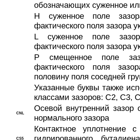
обозначающих суженное ил
H суженное поле зазора
фактического поля зазора у
L суженное поле зазор
фактического поля зазора у
P смещенное поле заз
фактического поля заз
половину поля соседней гр
Указанные буквы также ис
классами зазоров: С2, C3, 
Осевой внутренний зазор 
CNL
нормального зазора
Контактное уплотнение 
гидрированного бутадиен
CS5