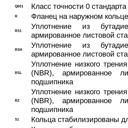
Класс точности 0 стандар
Q601
Фланец на наружном кольц
R
Уплотнение из бутадие
RS1
армированное листовой ста
Уплотнение из бутадие
RSH
армированное листовой ста
Уплотнение низкого трения
(NBR), армированное л
RSL
подшипника
Уплотнение низкого трения
(NBR), армированное л
RZ
подшипника
Кольца стабилизированы дл
S1