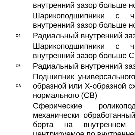
внутренний зазор больше н
Шарикоподшипники с че
внутренний зазор больше н
Pадиальный внутренний за
C4
Шарикоподшипники с че
внутренний зазор больше C
Pадиальный внутренний за
C5
Подшипник универсального
образной или Х-образной с
CA
нормального (CB)
Сферические роликопо
механически обработанный
борта на внутреннем 
центрируемое по внутренне