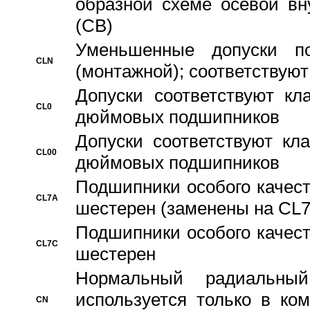
образной схеме осевой вн
(CB)
Уменьшенные допуски 
CLN
(монтажной); соответствуют
Допуски соответствуют кл
CL0
дюймовых подшипников
Допуски соответствуют кл
CL00
дюймовых подшипников
Подшипники особого качест
CL7A
шестерен (заменены на CL
Подшипники особого качест
CL7C
шестерен
Hормальный радиальный
используется только в ко
CN