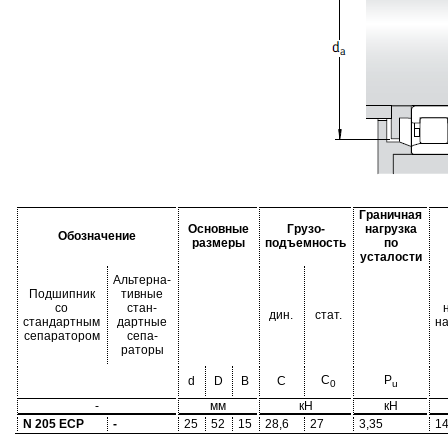
Граничная
Основные
Грузо-
нагрузка
Обозначение
размеры
подъемность
по
усталости
Альтерна-
Подшипник
тивные
со
стан-
дин.
стат.
стандартным
дартные
н
сепаратором
сепа-
раторы
C
P
d
D
B
C
0
u
-
мм
кН
кН
N 205 ECP
-
25
52
15
28,6
27
3,35
14