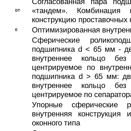
Согласованная пара под
«тандем». Комбинация
DT
конструкцию проставочных 
Оптимизированная внутрен
E
Сферические роликопод
подшипника d < 65 мм - дв
внутреннее кольцо без
центрируемое по внутренн
подшипника d > 65 мм: дв
внутреннее кольцо без
центрируемое по сепарато
Упорные сферические ро
внутренняя конструкция 
оконного типа