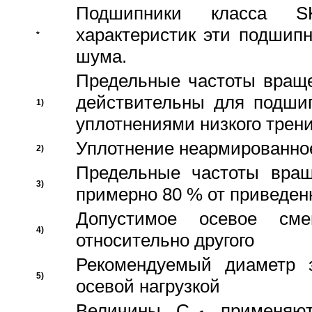
Подшипники класса S
характеристик эти подшип
*
шума.
Предельные частоты враще
действительны для подши
1)
уплотнениями низкого трени
Уплотнение неармированно
2)
Предельные частоты вращ
3)
примерно 80 % от приведен
Допустимое осевое сме
4)
относительно другого
Рекомендуемый диаметр 
5)
осевой нагрузкой
Величины C
применяют