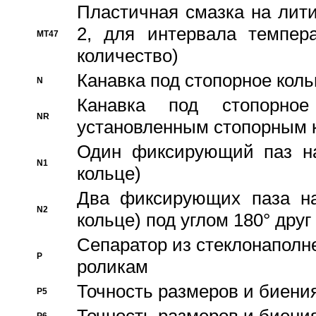
Пластичная смазка на лити
2, для интервала темпера
MT47
количество)
Канавка под стопорное кол
N
Канавка под стопорно
NR
установленным стопорным 
Один фиксирующий паз на
N1
кольце)
Два фиксирующих паза на
N2
кольце) под углом 180° друг 
Cепаратор из стеклонаполн
P
роликам
Точность размеров и биения
P5