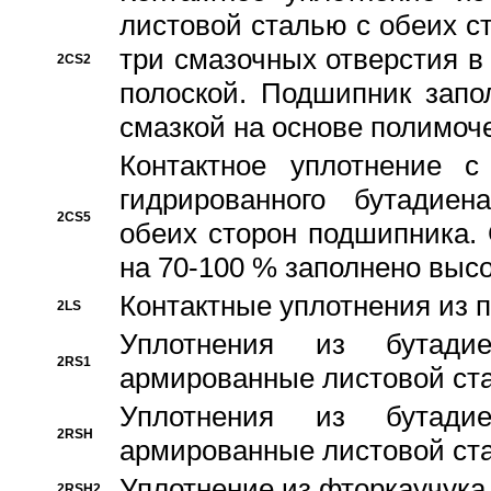
листовой сталью с обеих с
три смазочных отверстия в
2CS2
полоской. Подшипник запо
смазкой на основе полимо
Контактное уплотнение 
гидрированного бутадиен
2CS5
обеих сторон подшипника.
на 70-100 % заполнено выс
Контактные уплотнения из 
2LS
Уплотнения из бутадие
2RS1
армированные листовой ста
Уплотнения из бутадие
2RSH
армированные листовой ста
Уплотнение из фторкаучука
2RSH2