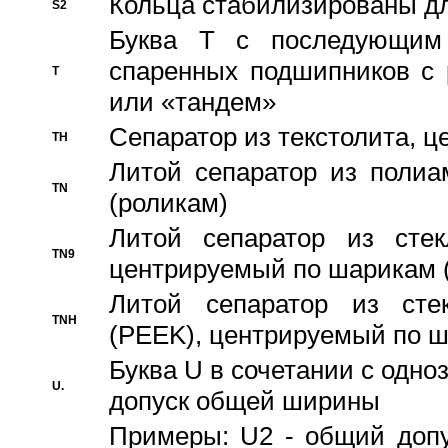
Кольца стабилизированы дл
S2
Буква T с последующим
спаренных подшипников с 
T
или «тандем»
Сепаратор из текстолита, 
TH
Литой сепаратор из полиа
TN
(роликам)
Литой сепаратор из стекл
TN9
центрируемый по шарикам 
Литой сепаратор из стек
TNH
(PEEK), центрируемый по 
Буква U в сочетании с одн
U.
допуск общей ширины
Примеры: U2 - общий допу