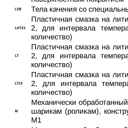
Тела качения со специаль
L5B
Пластичная смазка на лити
2, для интервала темпера
LHT23
количество)
Пластичная смазка на лити
2, для интервала темпера
LT
количество)
Пластичная смазка на лити
2, для интервала темпер
LT10
количество)
Механически обработанный 
шарикам (роликам), констр
M
M1