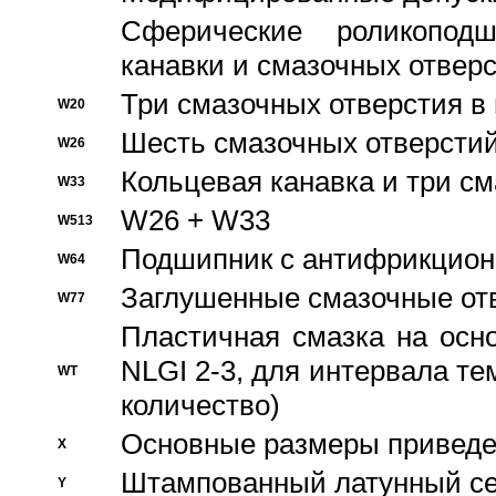
Сферические роликопод
канавки и смазочных отвер
Три смазочных отверстия в
W20
Шесть смазочных отверстий
W26
Кольцевая канавка и три с
W33
W26 + W33
W513
Подшипник с антифрикционн
W64
Заглушенные смазочные от
W77
Пластичная смазка на осн
NLGI 2-3, для интервала те
WT
количество)
Основные размеры приведен
X
Штампованный латунный се
Y