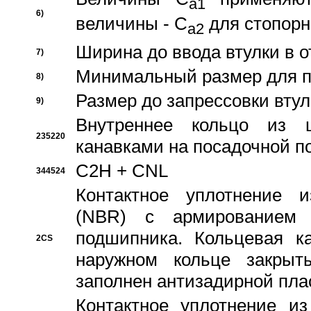
a1
6)
величины - C
для стопорн
a2
Ширина до ввода втулки в 
7)
Минимальный размер для п
8)
Размер до запрессовки втул
9)
Внутреннее кольцо из 
235220
канавками на посадочной п
C2H + CNL
344524
Контактное уплотнение и
(NBR) с армированием 
подшипника. Кольцевая к
2CS
наружном кольце закрыт
заполнен антизадирной пла
Контактное уплотнение и