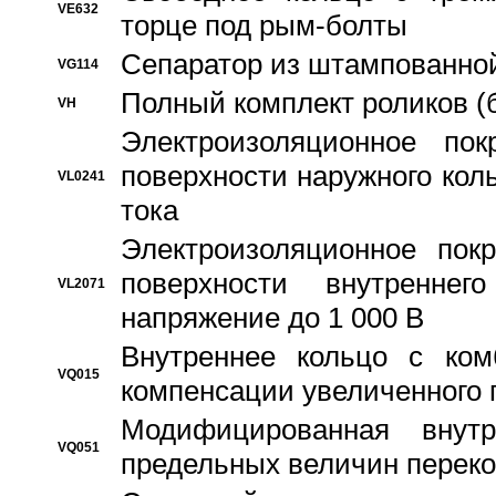
VE632
торце под рым-болты
Сепаратор из штампованной
VG114
Полный комплект роликов (
VH
Электроизоляционное по
поверхности наружного коль
VL0241
тока
Электроизоляционное пок
поверхности внутреннег
VL2071
напряжение до 1 000 В
Bнутреннее кольцо с ком
VQ015
компенсации увеличенного 
Модифицированная внут
VQ051
предельных величин переко