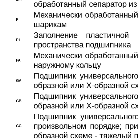
обработанный сепаратор из
Механически обработанный
F
шарикам
Заполнение пластичной
F1
пространства подшипника
Механически обработанный
FA
наружному кольцу
Подшипник универсального
GA
образной или Х-образной сх
Подшипник универсального
GB
образной или Х-образной с
Подшипник универсального
произвольном порядке; пр
GC
образной схеме - тяжелый 