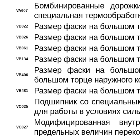
Бомбинированные дорожк
VA607
специальная термообработ
Размер фаски на большом т
VB022
Размер фаски на большом т
VB026
Размер фаски на большом т
VB061
Размер фаски на большом т
VB134
Размер фаски на большо
VB406
большом торце наружного к
Размер фаски на большом т
VB481
Подшипник со специальным
VC025
для работы в условиях сил
Модифицированная внут
VC027
предельных величин переко