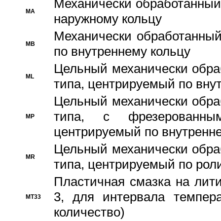
Механически обработанный
MA
наружному кольцу
Механически обработанный
MB
по внутреннему кольцу
Цельный механически обра
ML
типа, центрируемый по вну
Цельный механически обра
типа, с фрезерованны
MP
центрируемый по внутренне
Цельный механически обра
MR
типа, центрируемый по рол
Пластичная смазка на лити
3, для интервала темпера
MT33
количество)