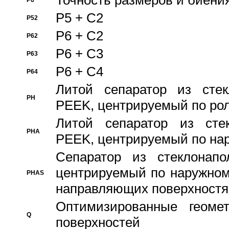
Точность размеров и биения
P6
P5 + C2
P52
P6 + C2
P62
P6 + C3
P63
P6 + C4
P64
Литой сепаратор из стек
PH
PEEK, центрируемый по ро
Литой сепаратор из стек
PHA
PEEK, центрируемый по на
Сепаратор из стеклонапо
центрируемый по наружном
PHAS
направляющих поверхностя
Оптимизированные геомет
Q
поверхностей