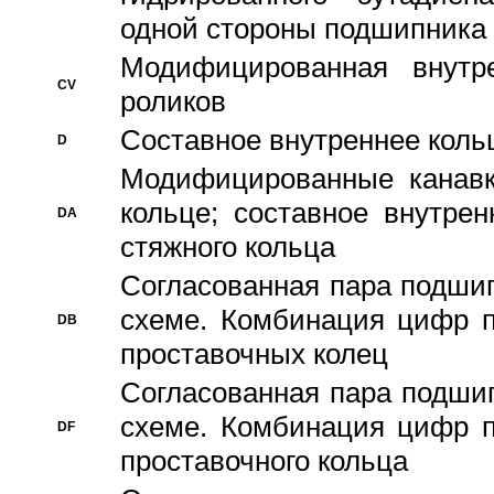
одной стороны подшипника
Модифицированная внутре
CV
роликов
Составное внутреннее кольц
D
Модифицированные канавк
кольце; составное внутре
DA
стяжного кольца
Согласованная пара подши
схеме. Комбинация цифр п
DB
проставочных колец
Согласованная пара подши
схеме. Комбинация цифр п
DF
проставочного кольца