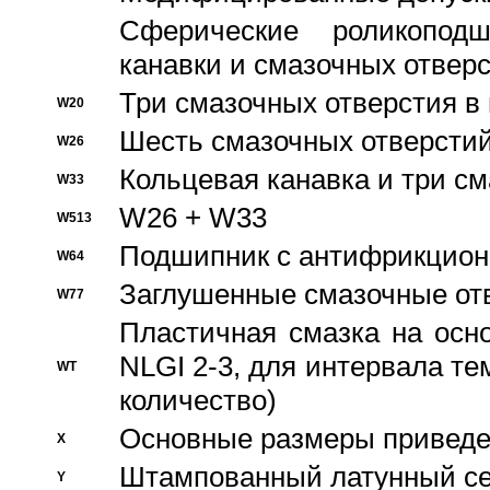
Сферические роликопод
канавки и смазочных отвер
Три смазочных отверстия в
W20
Шесть смазочных отверстий
W26
Кольцевая канавка и три с
W33
W26 + W33
W513
Подшипник с антифрикционн
W64
Заглушенные смазочные от
W77
Пластичная смазка на осн
NLGI 2-3, для интервала те
WT
количество)
Основные размеры приведен
X
Штампованный латунный се
Y