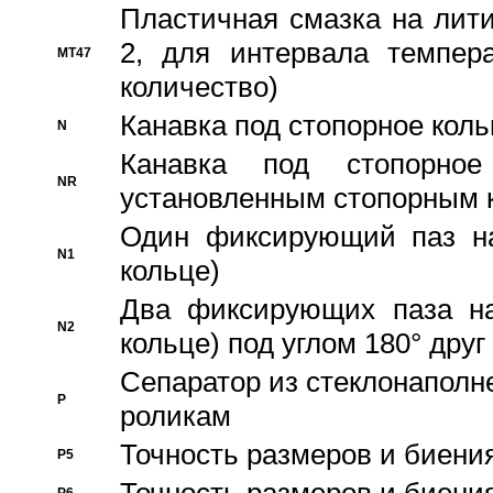
Пластичная смазка на лити
2, для интервала темпера
MT47
количество)
Канавка под стопорное кол
N
Канавка под стопорно
NR
установленным стопорным 
Один фиксирующий паз на
N1
кольце)
Два фиксирующих паза на
N2
кольце) под углом 180° друг 
Cепаратор из стеклонаполн
P
роликам
Точность размеров и биения
P5