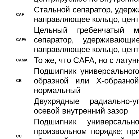
Стальной сепаратор, удерж
CAF
направляющее кольцо, цент
Цельный гребенчатый м
сепаратор, удерживающ
CAFA
направляющее кольцо, цент
То же, что CAFA, но с лату
CAMA
Подшипник универсального
образной или Х-образно
CB
нормальный
Двухрядные радиально-
осевой внутренний зазор
Подшипник универсальн
произвольном порядке; пр
CC