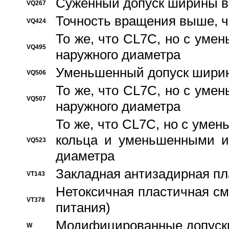
Суженный допуск ширины вн
VQ267
Точность вращения выше, 
VQ424
То же, что CL7C, но с ум
VQ495
наружного диаметра
Уменьшенный допуск ширин
VQ506
То же, что CL7C, но с ум
VQ507
наружного диаметра
То же, что CL7C, но с уме
кольца и уменьшенными и
VQ523
диаметра
Закладная антизадирная пл
VT143
Нетоксичная пластичная сма
VT378
питания)
Модифицированные допуски
W