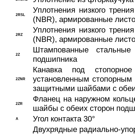
Уплотнения низкого трения
2RSL
(NBR), армированные листо
Уплотнения низкого трения
2RZ
(NBR), армированные листо
Штампованные стальные
2Z
подшипника
Канавка под стопорно
установленным стопорным
2ZNR
защитными шайбами с обеи
Фланец на наружном кольц
2ZR
шайбы с обеих сторон под
Угол контакта 30°
A
Двухрядные радиально-упо