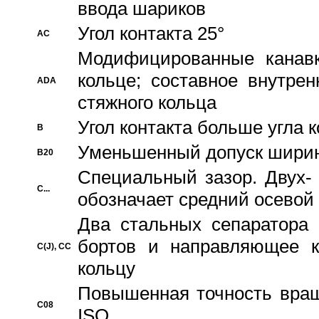
ввода шариков
Угол контакта 25°
AC
Модифицированные канавк
кольце; составное внутре
ADA
стяжного кольца
Угол контакта больше угла 
B
Уменьшенный допуск шири
B20
Специальный зазор. Двух-
C...
обозначает средний осевой
Два стальных сепаратора 
бортов и направляющее к
C(J), CC
кольцу
Повышенная точность враще
C08
ISO