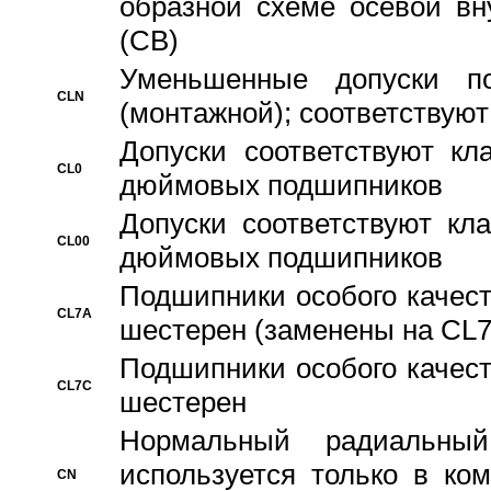
образной схеме осевой вн
(CB)
Уменьшенные допуски 
CLN
(монтажной); соответствуют
Допуски соответствуют кл
CL0
дюймовых подшипников
Допуски соответствуют кл
CL00
дюймовых подшипников
Подшипники особого качест
CL7A
шестерен (заменены на CL
Подшипники особого качест
CL7C
шестерен
Hормальный радиальный
используется только в ко
CN