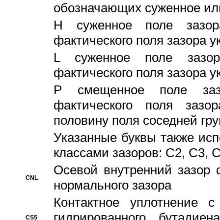
обозначающих суженное ил
H суженное поле зазора
фактического поля зазора у
L суженное поле зазор
фактического поля зазора у
P смещенное поле заз
фактического поля заз
половину поля соседней гр
Указанные буквы также ис
классами зазоров: С2, C3, 
Осевой внутренний зазор 
CNL
нормального зазора
Контактное уплотнение 
гидрированного бутадиен
CS5