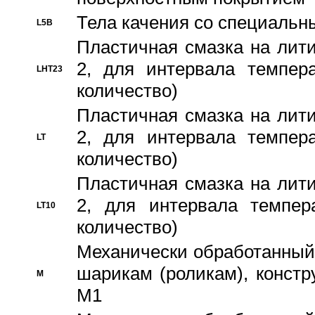
Тела качения со специаль
L5B
Пластичная смазка на лити
2, для интервала темпера
LHT23
количество)
Пластичная смазка на лити
2, для интервала темпера
LT
количество)
Пластичная смазка на лити
2, для интервала темпер
LT10
количество)
Механически обработанный 
шарикам (роликам), констр
M
M1