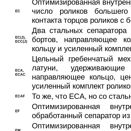
Oптимизированная внутренн
число роликов большего
EC
контакта торцов роликов с 
Два стальных сепаратора 
бортов, направляющее ко
EC(J),
ECC(J)
кольцу и усиленный компле
Цельный гребенчатый мех
латуни, удерживающи
ECA,
ECAC
направляющее кольцо, цен
усиленный комплект ролико
То же, что ECA, но со стал
ECAF
Оптимизированная внут
EF
обработанный сепаратор из
Оптимизированная внут
EM