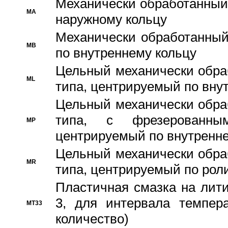
Механически обработанный
MA
наружному кольцу
Механически обработанный
MB
по внутреннему кольцу
Цельный механически обра
ML
типа, центрируемый по вну
Цельный механически обра
типа, с фрезерованны
MP
центрируемый по внутренне
Цельный механически обра
MR
типа, центрируемый по рол
Пластичная смазка на лити
3, для интервала темпера
MT33
количество)