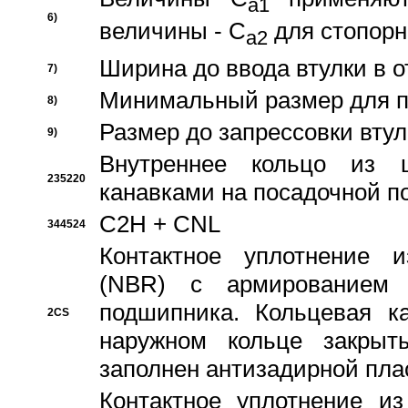
a1
6)
величины - C
для стопорн
a2
Ширина до ввода втулки в 
7)
Минимальный размер для п
8)
Размер до запрессовки втул
9)
Внутреннее кольцо из 
235220
канавками на посадочной п
C2H + CNL
344524
Контактное уплотнение и
(NBR) с армированием 
подшипника. Кольцевая к
2CS
наружном кольце закрыт
заполнен антизадирной пла
Контактное уплотнение и