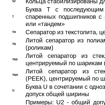
Кольца стабилизированы дл
S2
Буква T с последующим
спаренных подшипников с 
T
или «тандем»
Сепаратор из текстолита, 
TH
Литой сепаратор из полиа
TN
(роликам)
Литой сепаратор из стекл
TN9
центрируемый по шарикам 
Литой сепаратор из стек
TNH
(PEEK), центрируемый по 
Буква U в сочетании с одн
U.
допуск общей ширины
Примеры: U2 - общий допу