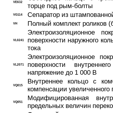
VE632
торце под рым-болты
Сепаратор из штампованной
VG114
Полный комплект роликов (
VH
Электроизоляционное по
поверхности наружного коль
VL0241
тока
Электроизоляционное пок
поверхности внутреннег
VL2071
напряжение до 1 000 В
Bнутреннее кольцо с ком
VQ015
компенсации увеличенного 
Модифицированная внут
VQ051
предельных величин переко