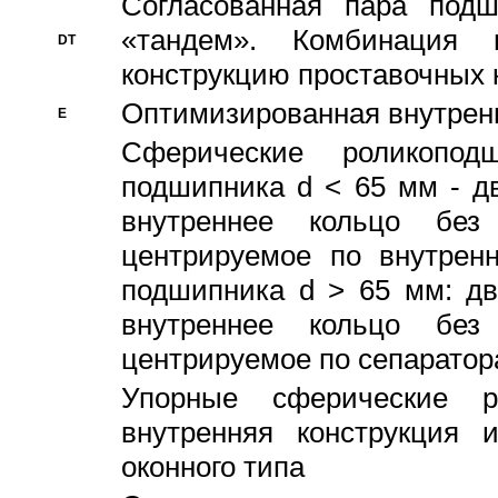
Согласованная пара под
«тандем». Комбинация
DT
конструкцию проставочных 
Оптимизированная внутрен
E
Сферические роликопод
подшипника d < 65 мм - дв
внутреннее кольцо без
центрируемое по внутренн
подшипника d > 65 мм: дв
внутреннее кольцо без
центрируемое по сепарато
Упорные сферические ро
внутренняя конструкция 
оконного типа