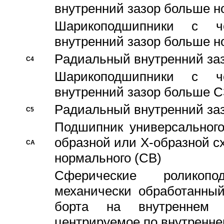
внутренний зазор больше н
Шарикоподшипники с че
внутренний зазор больше н
Pадиальный внутренний за
C4
Шарикоподшипники с че
внутренний зазор больше C
Pадиальный внутренний за
C5
Подшипник универсального
образной или Х-образной с
CA
нормального (CB)
Сферические роликопо
механически обработанный
борта на внутреннем 
центрируемое по внутренне