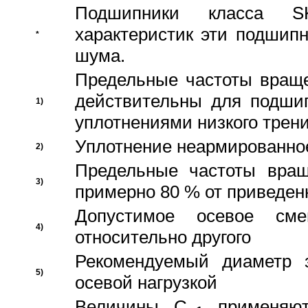
Подшипники класса S
характеристик эти подшип
*
шума.
Предельные частоты враще
действительны для подши
1)
уплотнениями низкого трени
Уплотнение неармированно
2)
Предельные частоты вращ
3)
примерно 80 % от приведен
Допустимое осевое сме
4)
относительно другого
Рекомендуемый диаметр 
5)
осевой нагрузкой
Величины C
применяют