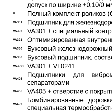
допуск по ширине +0,10/0 м
Полный комплект роликов (
V
Подшипник для железнодор
VA301
VA301 + специальный контр
VA305
Оптимизированная внутрен
VA321
Буксовый железнодорожный
VA350
Буксовый подшипник, соотв
VA380
VA301 + VL0241
VA3091
Подшипники для вибром
VA405
сепараторами
VA405 + отверстие с покры
VA406
Бомбинированные дорожк
VA606
специальная термообработ