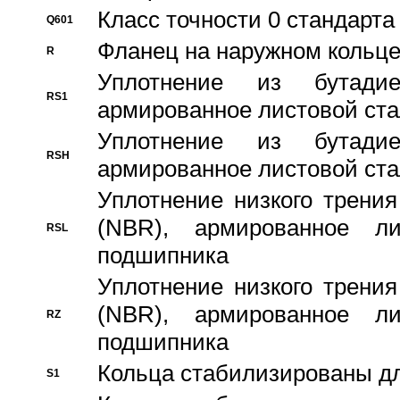
Класс точности 0 стандар
Q601
Фланец на наружном кольц
R
Уплотнение из бутадие
RS1
армированное листовой ста
Уплотнение из бутадие
RSH
армированное листовой ста
Уплотнение низкого трения
(NBR), армированное л
RSL
подшипника
Уплотнение низкого трения
(NBR), армированное л
RZ
подшипника
Кольца стабилизированы дл
S1