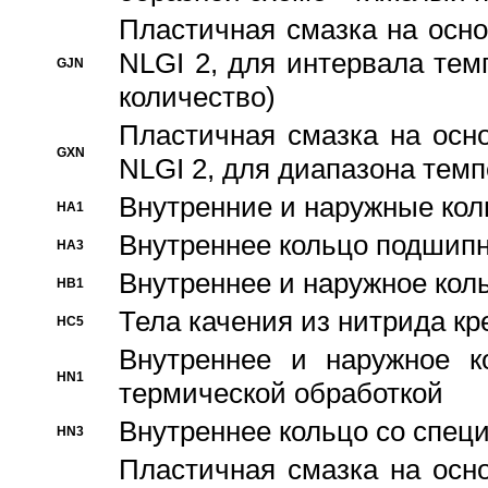
Пластичная смазка на осно
NLGI 2, для интервала темп
GJN
количество)
Пластичная смазка на осн
GXN
NLGI 2, для диапазона темп
Внутренние и наружные кол
HA1
Bнутреннее кольцо подшипн
HA3
Bнутреннее и наружное коль
HB1
Тела качения из нитрида к
HC5
Bнутреннее и наружное к
HN1
термической обработкой
Внутреннее кольцо со спец
HN3
Пластичная смазка на осн