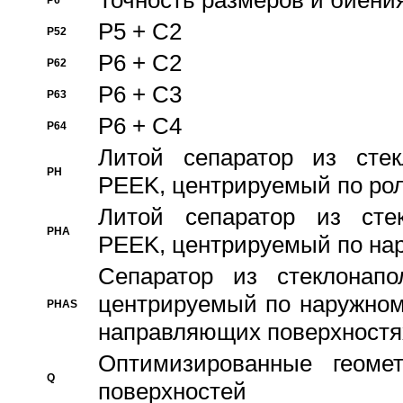
Точность размеров и биения
P6
P5 + C2
P52
P6 + C2
P62
P6 + C3
P63
P6 + C4
P64
Литой сепаратор из стек
PH
PEEK, центрируемый по ро
Литой сепаратор из стек
PHA
PEEK, центрируемый по на
Сепаратор из стеклонапо
центрируемый по наружном
PHAS
направляющих поверхностя
Оптимизированные геомет
Q
поверхностей