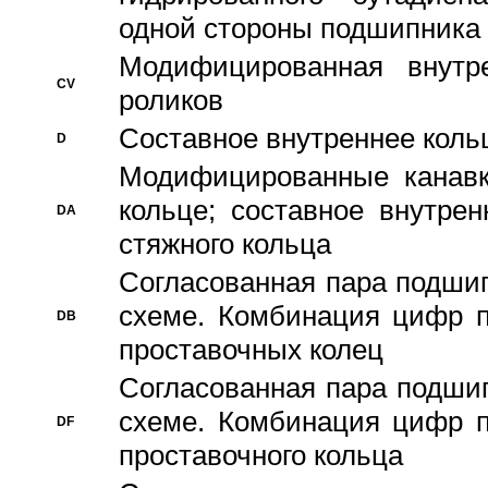
одной стороны подшипника
Модифицированная внутре
CV
роликов
Составное внутреннее кольц
D
Модифицированные канавк
кольце; составное внутре
DA
стяжного кольца
Согласованная пара подши
схеме. Комбинация цифр п
DB
проставочных колец
Согласованная пара подши
схеме. Комбинация цифр п
DF
проставочного кольца