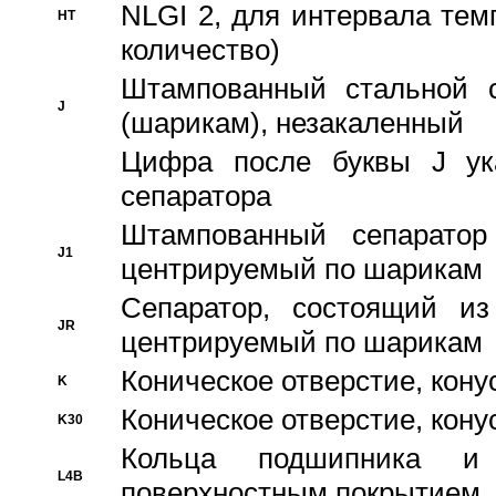
NLGI 2, для интервала темп
HT
количество)
Штампованный стальной с
J
(шарикам), незакаленный
Цифра после буквы J ука
сепаратора
Штампованный сепаратор
J1
центрируемый по шарикам
Сепаратор, состоящий из
JR
центрируемый по шарикам
Коническое отверстие, кону
K
Коническое отверстие, кону
K30
Кольца подшипника и
L4B
поверхностным покрытием