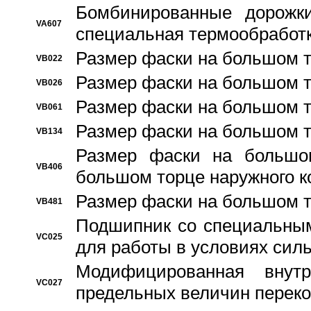
Бомбинированные дорожк
VA607
специальная термообработ
Размер фаски на большом т
VB022
Размер фаски на большом т
VB026
Размер фаски на большом т
VB061
Размер фаски на большом т
VB134
Размер фаски на большо
VB406
большом торце наружного к
Размер фаски на большом т
VB481
Подшипник со специальным
VC025
для работы в условиях сил
Модифицированная внут
VC027
предельных величин переко