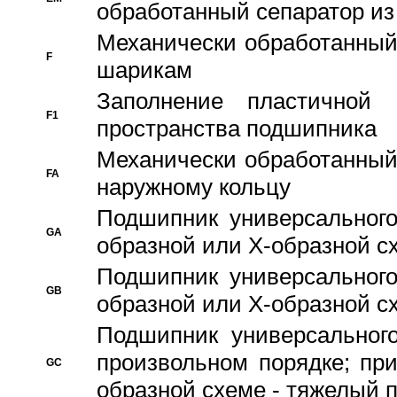
обработанный сепаратор из
Механически обработанный
F
шарикам
Заполнение пластичной
F1
пространства подшипника
Механически обработанный
FA
наружному кольцу
Подшипник универсального
GA
образной или Х-образной сх
Подшипник универсального
GB
образной или Х-образной с
Подшипник универсального
произвольном порядке; пр
GC
образной схеме - тяжелый 