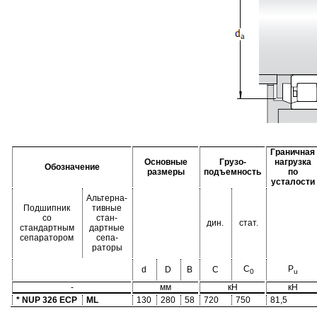
Граничная
Основные
Грузо-
нагрузка
Обозначение
размеры
подъемность
по
усталости
Альтерна-
Подшипник
тивные
со
стан-
дин.
стат.
стандартным
дартные
сепаратором
сепа-
раторы
C
P
d
D
B
C
0
u
-
мм
кН
кН
* NUP 326 ECP
ML
130
280
58
720
750
81,5