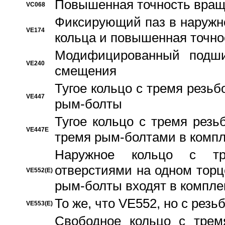
Повышенная точность вращ
VC068
Фиксирующий паз в наружн
VE174
кольца и повышенная точн
Модифицированный подши
VE240
смещения
Тугое кольцо с тремя резь
VE447
рым-болты
Тугое кольцо с тремя рез
VE447E
тремя рым-болтами в компл
Наружное кольцо с тр
отверстиями на одном торце
VE552(E)
рым-болты входят в компле
То же, что VE552, но с рез
VE553(E)
Свободное кольцо с трем