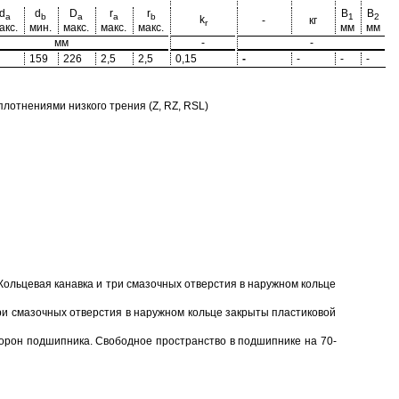
d
d
D
r
r
B
B
a
b
a
a
b
1
2
k
-
кг
r
акс.
мин.
макс.
макс.
макс.
мм
мм
мм
-
-
159
226
2,5
2,5
0,15
-
-
-
-
отнениями низкого трения (Z, RZ, RSL)
Кольцевая канавка и три смазочных отверстия в наружном кольце
ри смазочных отверстия в наружном кольце закрыты пластиковой
торон подшипника. Свободное пространство в подшипнике на 70-