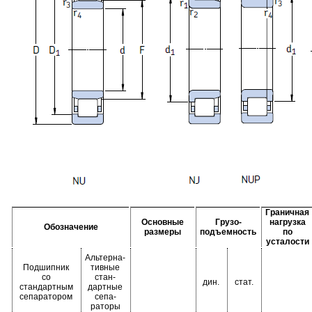
Граничная
Основные
Грузо-
нагрузка
Обозначение
размеры
подъемность
по
усталости
Альтерна-
Подшипник
тивные
со
стан-
дин.
стат.
стандартным
дартные
сепаратором
сепа-
раторы