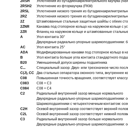
2RSH
Уплотнения из бутадиенакрилнитрильного каучука (NB
2RSH2
Уплотнение из фторкаучука (FKM)
2RSL
Уплотнения низкого трения из бутадиенакрилнитрильн
2RZ
Уплотнения низкого трения из бутадиенакрилнитрильн
2Z
Штампованные стальные защитные шайбы с обеих ст
2ZNR
Канавка под стопорное кольцо на наружном кольце с
2ZR
Фланец на наружном кольце и штампованные стальны
A
Угол контакта 30°
Двухрядные радиально-упорные шарикоподшипники: бе
AC
Угол контакта 25°
ADA
Модифицированные канавки под стопорное кольцо в на
B
Угол контакта больше угла контакта стандартного под
B20
Уменьшенный допуск ширины подшипника
C...
Специальный зазор. Двух- или трехзначное число посл
C(J), CC
Два стальных сепаратора оконного типа, внутреннее к
C08
Повышенная точность вращения, соответствует классу 
C083
C08 + C3
C084
C08 + C4
C2
Pадиальный внутренний зазор меньше нормального
Двухрядные радиально-упорные шарикоподшипники: о
Шарикоподшипники с четырехточечным контактом: осе
C2H
Осевой внутренний зазор соответствует верхней поло
C2L
Осевой внутренний зазор соответствует нижней полов
C3
Pадиальный внутренний зазор больше нормального
Двухрядные радиально-упорные шарикоподшипники: ос