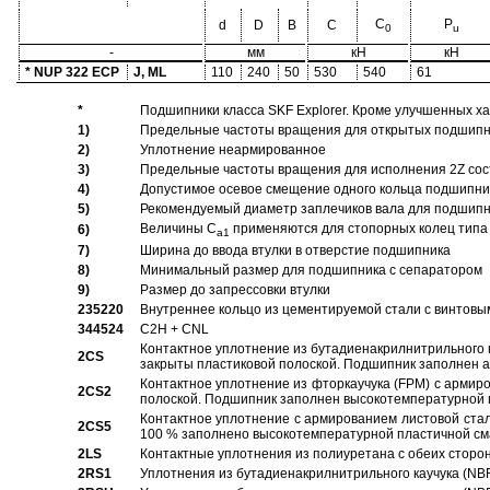
C
P
d
D
B
C
0
u
-
мм
кН
кН
* NUP 322 ECP
J, ML
110
240
50
530
540
61
*
Подшипники класса SKF Explorer. Кроме улучшенных х
1)
Предельные частоты вращения для открытых подшипник
2)
Уплотнение неармированное
3)
Предельные частоты вращения для исполнения 2Z сос
4)
Допустимое осевое смещение одного кольца подшипник
5)
Рекомендуемый диаметр заплечиков вала для подшипни
Величины C
применяются для стопорных колец типа 
6)
a1
7)
Ширина до ввода втулки в отверстие подшипника
8)
Минимальный размер для подшипника с сепаратором
9)
Размер до запрессовки втулки
235220
Внутреннее кольцо из цементируемой стали с винтовы
344524
C2H + CNL
Контактное уплотнение из бутадиенакрилнитрильного к
2CS
закрыты пластиковой полоской. Подшипник заполнен 
Контактное уплотнение из фторкаучука (FPM) с армир
2CS2
полоской. Подшипник заполнен высокотемпературной 
Контактное уплотнение с армированием листовой стал
2CS5
100 % заполнено высокотемпературной пластичной см
2LS
Контактные уплотнения из полиуретана с обеих сторо
2RS1
Уплотнения из бутадиенакрилнитрильного каучука (NB