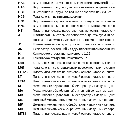
HA1
Внутренние и наружные кольца из цементируемой ста
HA3
Bнутреннее кольцо подшипника из цементируемой ста
HB1
Bнутреннее и наружное кольцо с закалкой на бейнит
HC5
Тела качения из нитрида кремния
HN1
Bнутреннее и наружное кольцо со специальной поверх
HN3
Внутреннее кольцо со специальной термообработкой 
HT
Пластичная смазка на основе полимочевины, класс конс
J
Штампованный стальной сепаратор, центрируемый по 
Цифра после буквы J указывает на особенности конст
J1
Штампованный сепаратор из листовой стали оконного
JR
Сепаратор, состоящий из двух плоских штампованных
K
Коническое отверстие, конусность 1:12
K30
Коническое отверстие, конусность 1:30
L4B
Кольца подшипника и тела качения со специальным п
L5B
Тела качения со специальным поверхностным покрыти
LHT23
Пластичная смазка на литиевой основе, класс консисте
LT
Пластичная смазка на литиевой основе, класс консисте
LT10
Пластичная смазка на литиевой основе, класс консисте
M
Механически обработанный сепаратор из латуни, цент
MA
Механически обработанный латунный сепаратор, цент
MB
Механически обработанный сепаратор из латуни, цент
ML
Цельный механически обработанный латунный сепарат
MP
Цельный механически обработанный латунный сепарат
MR
Цельный механически обработанный латунный сепарат
MT33
Пластичная смазка на литиевой основе, класс консисте