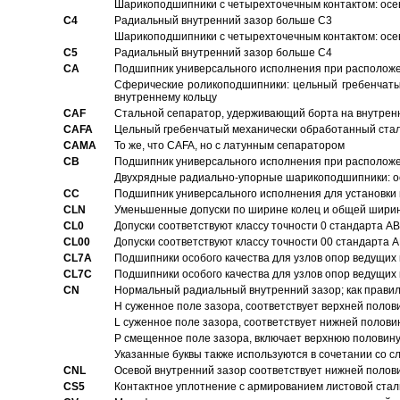
Шарикоподшипники с четырехточечным контактом: осе
C4
Pадиальный внутренний зазор больше C3
Шарикоподшипники с четырехточечным контактом: осе
C5
Pадиальный внутренний зазор больше C4
CA
Подшипник универсального исполнения при расположен
Сферические роликоподшипники: цельный гребенчаты
внутреннему кольцу
CAF
Стальной сепаратор, удерживающий борта на внутренн
CAFA
Цельный гребенчатый механически обработанный стал
CAMA
То же, что CAFA, но с латунным сепаратором
CB
Подшипник универсального исполнения при расположен
Двухрядные радиально-упорные шарикоподшипники: о
CC
Подшипник универсального исполнения для установки 
CLN
Уменьшенные допуски по ширине колец и общей ширине
CL0
Допуски соответствуют классу точности 0 стандарта 
CL00
Допуски соответствуют классу точности 00 стандарта
CL7A
Подшипники особого качества для узлов опор ведущих
CL7C
Подшипники особого качества для узлов опор ведущих
CN
Hормальный радиальный внутренний зазор; как правил
H суженное поле зазора, соответствует верхней полов
L суженное поле зазора, соответствует нижней полови
P смещенное поле зазора, включает верхнюю половину
Указанные буквы также используются в сочетании со с
CNL
Осевой внутренний зазор соответствует нижней полов
CS5
Контактное уплотнение с армированием листовой стал