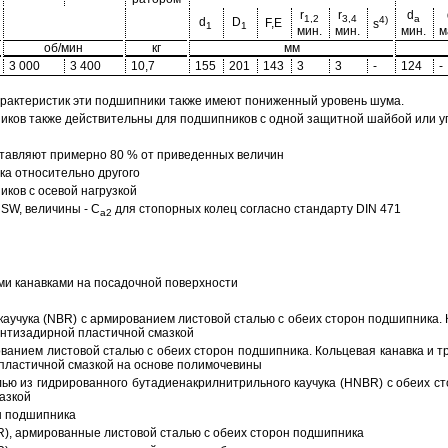
r
r
d
1,2
3,4
a
4)
d
D
F,E
s
1
1
мин.
мин.
мин.
м
об/мин
кг
мм
3 000
3 400
10,7
155
201
143
3
3
-
124
-
арактеристик эти подшипники также имеют пониженный уровень шума.
ов также действительны для подшипников с одной защитной шайбой или упл
тавляют примерно 80 % от приведенных величин
а относительно другого
ков с осевой нагрузкой
SW, величины - C
для стопорных колец согласно стандарту DIN 471
a2
ми канавками на посадочной поверхности
аучука (NBR) с армированием листовой сталью с обеих сторон подшипника. 
антизадирной пластичной смазкой
ованием листовой сталью с обеих сторон подшипника. Кольцевая канавка и т
пластичной смазкой на основе полимочевины
ью из гидрированного бутадиенакрилнитрильного каучука (HNBR) с обеих с
азкой
н подшипника
R), армированные листовой сталью с обеих сторон подшипника