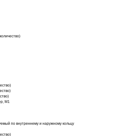
количество)
ество)
ество)
ство)
р, M1
емый по внутреннему и наружному кольцу
ество)