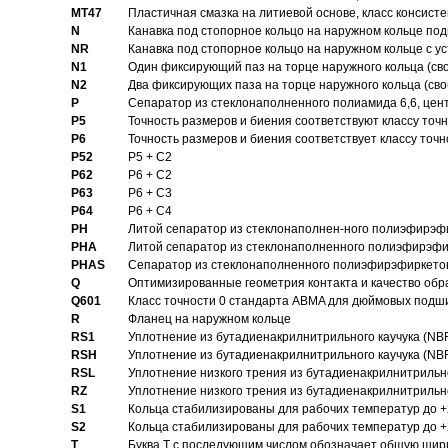
MT47
Пластичная смазка на литиевой основе, класс консисте
N
Канавка под стопорное кольцо на наружном кольце по
NR
Канавка под стопорное кольцо на наружном кольце с 
N1
Один фиксирующий паз на торце наружного кольца (св
N2
Два фиксирующих паза на торце наружного кольца (своб
P
Cепаратор из стеклонаполненного полиамида 6,6, цен
P5
Точность размеров и биения соответствуют классу точн
P6
Точность размеров и биения соответствует классу точн
P52
P5 + C2
P62
P6 + C2
P63
P6 + C3
P64
P6 + C4
PH
Литой сепаратор из стеклонаполнен-ного полиэфирэф
PHA
Литой сепаратор из стеклонаполненного полиэфирэфи
PHAS
Сепаратор из стеклонаполненного полиэфирэфиркетон
Q
Оптимизированные геометрия контакта и качество обр
Q601
Класс точности 0 стандарта ABMA для дюймовых подш
R
Фланец на наружном кольце
RS1
Уплотнение из бутадиенакрилнитрильного каучука (NB
RSH
Уплотнение из бутадиенакрилнитрильного каучука (NB
RSL
Уплотнение низкого трения из бутадиенакрилнитрильно
RZ
Уплотнение низкого трения из бутадиенакрилнитрильно
S1
Кольца стабилизированы для рабочих температур до +
S2
Кольца стабилизированы для рабочих температур до +
T
Буква T с последующим числом обозначает общую шир