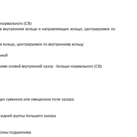
 нормального (CB)
а внутреннем кольце и направляющее кольцо, центрируемое по
 кольцо, центрируемое по внутреннему кольцу
ьный
еме осевой внутренний зазор - больше нормального (CB)
щих суженное или смещенное поле зазора:
седней группы большего зазора
ороны подшипника