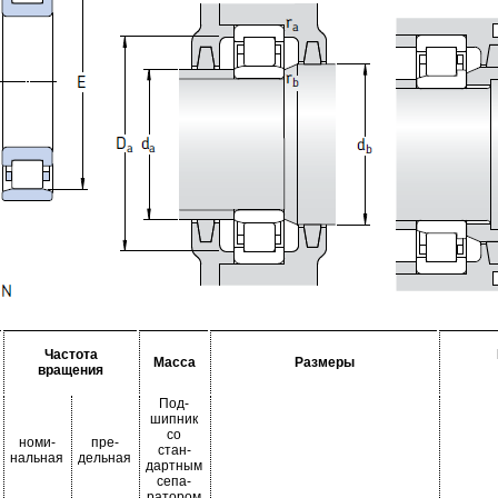
Частота
Масса
Размеры
вращения
Под-
шипник
со
номи-
пре-
стан-
нальная
дельная
дартным
сепа-
ратором