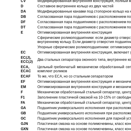
CV
Модифицированная внутренняя конструкция, полный к
D
Составное внутреннее кольцо из двух частей
DA
Модифицированные канавки под стопорное кольцо на н
DB
Согласованная пара подшипников с расположением по 
DF
Согласованная пара подшипников с расположением по 
DT
Согласованная пара подшипников с расположением по 
E
Оптимизированная внутренняя конструкция
Сферические роликоподшипники: если диаметр отверст
внутреннему кольцу. Если диаметр отверстия подшипни
Упорные сферические роликоподшипники: оптимизиров
EC
Oптимизированная внутренняя конструкция, включает 
EC(J),
Два стальных сепаратора оконного типа, внутреннее к
ECC(J)
ECA,
Цельный гребенчатый механически обработанный сеп
ECAC
комплект роликов
ECAF
То же, что ECA, но со стальным сепаратором
EF
Оптимизированная внутренняя конструкция и механич
EM
Оптимизированная внутренняя конструкция и механич
F
Механически обработанный стальной сепаратор, цен
F1
Заполнение пластичной смазкой на 10-15% от свободн
FA
Механически обработанный стальной сепаратор, цент
GA
Подшипник универсального исполнения при расположен
GB
Подшипник универсального исполнения при расположен
GC
Подшипник универсального исполнения для парной уст
GJN
Пластичная смазка на основе полимочевины, класс конс
GXN
Пластичная смазка на основе полимочевины, класс конс