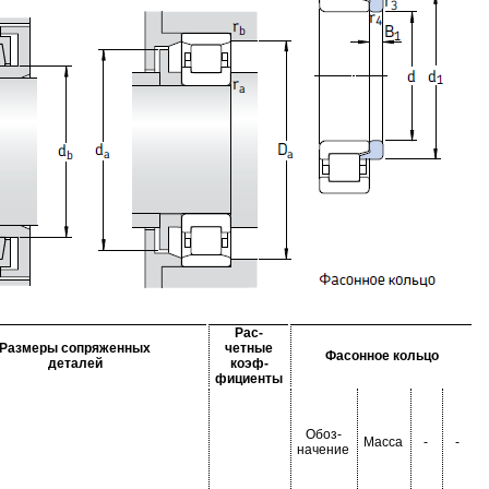
Рас-
Размеры сопряженных
четные
Фасонное кольцо
деталей
коэф-
фициенты
Обоз-
Масса
-
-
начение