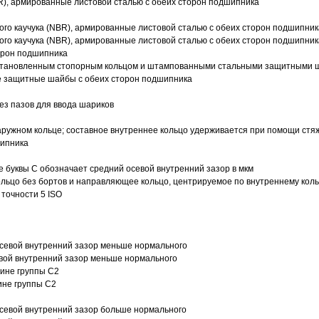
R), армированные листовой сталью с обеих сторон подшипника
ого каучука (NBR), армированные листовой сталью с обеих сторон подшипник
ого каучука (NBR), армированные листовой сталью с обеих сторон подшипник
орон подшипника
 установленным стопорным кольцом и штампованными стальными защитными 
е защитные шайбы с обеих сторон подшипника
з пазов для ввода шариков
ружном кольце; составное внутреннее кольцо удерживается при помощи стяж
шипника
е буквы С обозначает средний осевой внутренний зазор в мкм
ольцо без бортов и направляющее кольцо, центрируемое по внутреннему кол
точности 5 ISO
севой внутренний зазор меньше нормального
вой внутренний зазор меньше нормального
вине группы C2
ине группы C2
евой внутренний зазор больше нормального