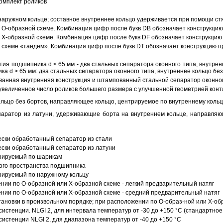
омплект роликов
аружном кольце; составное внутреннее кольцо удерживается при помощи ст
О-образной схеме. Комбинация цифр после букв DB обозначает конструкцию
Х-образной схеме. Комбинация цифр после букв DF обозначает конструкцию 
схеме «тандем». Комбинация цифр после букв DT обозначает конструкцию п
ия подшипника d < 65 мм - два стальных сепаратора оконного типа, внутрен
ка d > 65 мм: два стальных сепаратора оконного типа, внутреннее кольцо б
анная внутренняя конструкция и штампованный стальной сепаратор оконног
увеличенное число роликов большего размера с улучшенной геометрией конта
ольцо без бортов, направляющее кольцо, центрируемое по внутреннему кольц
аратор из латуни, удерживающие борта на внутреннем кольце, направляющ
ески обработанный сепаратор из стали
ески обработанный сепаратор из латуни
трируемый по шарикам
ого пространства подшипника
рируемый по наружному кольцу
ии по О-образной или Х-образной схеме - легкий предварительный натяг
ии по О-образной или Х-образной схеме - средний предварительный натяг
ановки в произвольном порядке; при расположении по О-образ-ной или Х-об
истенции. NLGI 2, для интервала температур от -30 до +150 °C (стандартное
истенции NLGI 2, для диапазона температур от -40 до +150 °C