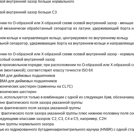
вой внутренний зазор больше нормального
вой внутренний зазор больше C3
ии по О-образной или Х-образной схеме осевой внутренний зазор - меньше
й механически обработанный сепаратор из латуни, удерживающий борта н
ем кольце и направляющее кольцо, центрируемое по внутреннему кольцу
ьной сепаратор, удерживающие борта на внутреннем кольце и направляющее
ии по О-образной или Х-образной схеме осевой внутренний зазор - нормал
собый осевой внутренний зазор
в произвольном порядке; при расположении по О-образной или Х-образной сх
 (монтажной); соответствуют классу точности ISO 6X
АВМА для дюймовых подшипников
 ABMA для дюймовых подшипников
 конических шестерен (заменены на CL7C)
 конических шестерен
о, используется только в комбинации с одной из следующих букв, обозначаю
ине фактического поля зазора указанной группы
не фактического поля зазора указанной группы
 фактического поля зазора указанной группы плюс нижнюю половину поля со
ледующими классами зазоров: С2, C3, С4 и С5, например, С2Н
ине группы нормального зазора
ью из гидрированного бутадиенакрилнитрильного каучука (HNBR) с одной ст