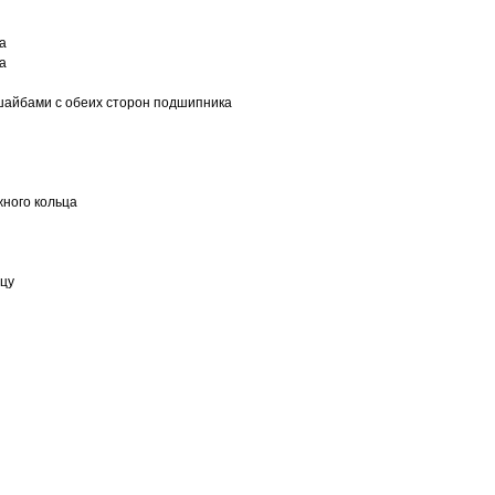
а
а
шайбами с обеих сторон подшипника
ного кольца
ьцу