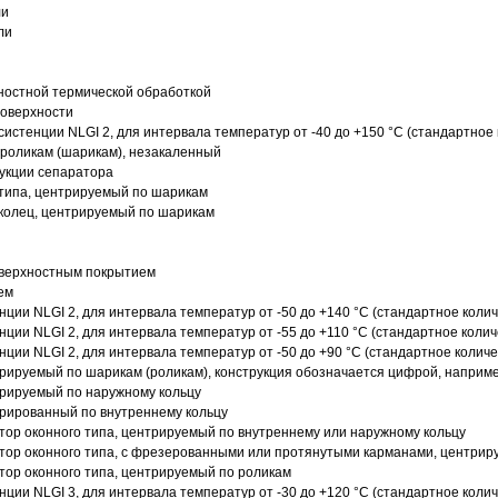
ли
ли
ностной термической обработкой
поверхности
истенции NLGI 2, для интервала температур от -40 до +150 °C (стандартное 
роликам (шарикам), незакаленный
рукции сепаратора
 типа, центрируемый по шарикам
 колец, центрируемый по шарикам
оверхностным покрытием
ем
нции NLGI 2, для интервала температур от -50 до +140 °C (стандартное колич
нции NLGI 2, для интервала температур от -55 до +110 °C (стандартное колич
нции NLGI 2, для интервала температур от -50 до +90 °C (стандартное количе
рируемый по шарикам (роликам), конструкция обозначается цифрой, наприме
рируемый по наружному кольцу
рированный по внутреннему кольцу
ор оконного типа, центрируемый по внутреннему или наружному кольцу
ор оконного типа, с фрезерованными или протянутыми карманами, центриру
ор оконного типа, центрируемый по роликам
нции NLGI 3, для интервала температур от -30 до +120 °C (стандартное колич