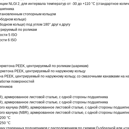
нции NLGI 2, для интервала температур от -30 до +110 °C (стандартное колич
дшипника
установленным стопорным кольцом
ободном кольце)
одном кольце) под углом 180° друг к другу
трируемый по роликам
ости 5 ISO
ости 6 ISO
иркетона PEEK, центрируемый по роликам (шарикам)
ркетона PEEK, центрируемый по наружному кольцу
а PEEK, центрируемый по наружному кольцу, со смазочными канавками на н
аботки поверхностей
ипников
R), армированное листовой сталью, с одной стороны подшипника
R), армированное листовой сталью, с одной стороны подшипника
го каучука (NBR), армированное листовой сталью, с одной стороны подшипн
го каучука (NBR), армированное листовой сталью, с одной стороны подшипн
200 °C
250 °C
ину спаренных подшипников с расположением по схемам О-образной или «т