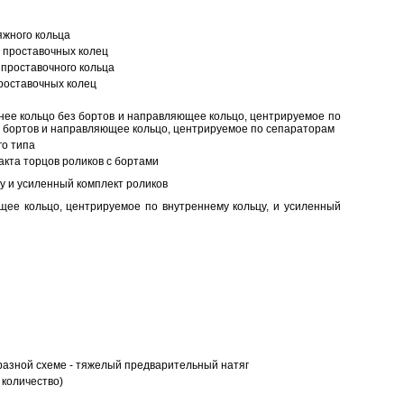
яжного кольца
 проставочных колец
проставочного кольца
роставочных колец
нее кольцо без бортов и направляющее кольцо, центрируемое по
ез бортов и направляющее кольцо, центрируемое по сепараторам
о типа
кта торцов роликов с бортами
у и усиленный комплект роликов
ее кольцо, центрируемое по внутреннему кольцу, и усиленный
разной схеме - тяжелый предварительный натяг
 количество)