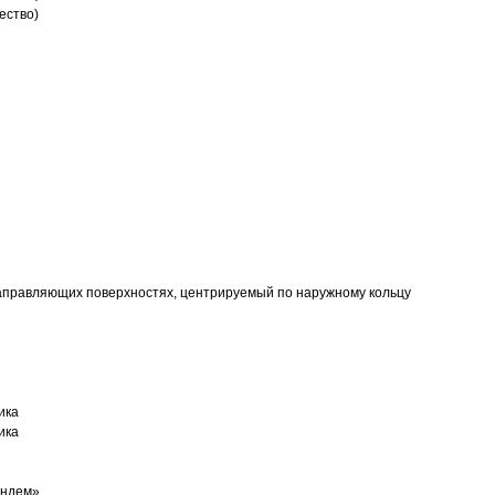
ество)
аправляющих поверхностях, центрируемый по наружному кольцу
ика
ика
андем»