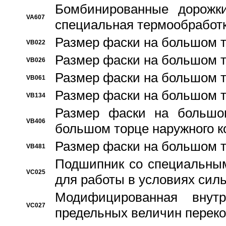
Бомбинированные дорожк
VA607
специальная термообработ
Размер фаски на большом т
VB022
Размер фаски на большом т
VB026
Размер фаски на большом т
VB061
Размер фаски на большом т
VB134
Размер фаски на большо
VB406
большом торце наружного к
Размер фаски на большом т
VB481
Подшипник со специальным
VC025
для работы в условиях сил
Модифицированная внут
VC027
предельных величин переко