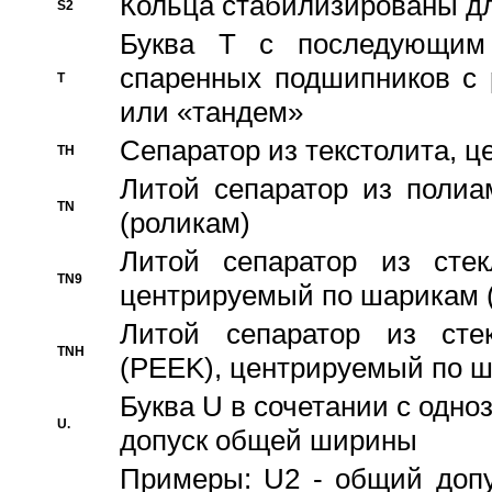
Кольца стабилизированы дл
S2
Буква T с последующим
спаренных подшипников с 
T
или «тандем»
Сепаратор из текстолита, 
TH
Литой сепаратор из полиа
TN
(роликам)
Литой сепаратор из стекл
TN9
центрируемый по шарикам 
Литой сепаратор из стек
TNH
(PEEK), центрируемый по 
Буква U в сочетании с одн
U.
допуск общей ширины
Примеры: U2 - общий допу