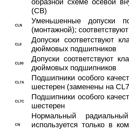
образной схеме осевой вн
(CB)
Уменьшенные допуски 
CLN
(монтажной); соответствуют
Допуски соответствуют кл
CL0
дюймовых подшипников
Допуски соответствуют кл
CL00
дюймовых подшипников
Подшипники особого качест
CL7A
шестерен (заменены на CL
Подшипники особого качест
CL7C
шестерен
Hормальный радиальный
используется только в ко
CN