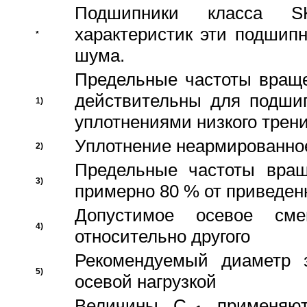
Подшипники класса S
характеристик эти подшип
*
шума.
Предельные частоты враще
действительны для подши
1)
уплотнениями низкого трени
Уплотнение неармированно
2)
Предельные частоты вращ
3)
примерно 80 % от приведен
Допустимое осевое сме
4)
относительно другого
Рекомендуемый диаметр 
5)
осевой нагрузкой
Величины C
применяют