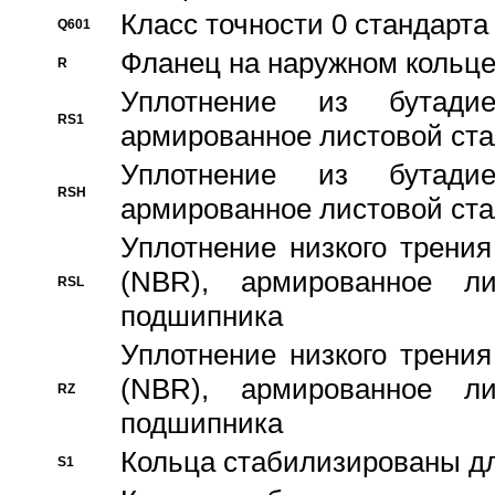
Класс точности 0 стандар
Q601
Фланец на наружном кольц
R
Уплотнение из бутадие
RS1
армированное листовой ста
Уплотнение из бутадие
RSH
армированное листовой ста
Уплотнение низкого трения
(NBR), армированное л
RSL
подшипника
Уплотнение низкого трения
(NBR), армированное л
RZ
подшипника
Кольца стабилизированы дл
S1