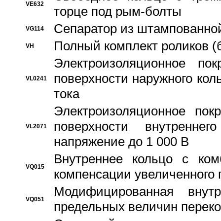
VE632
торце под рым-болты
Сепаратор из штампованной
VG114
Полный комплект роликов (
VH
Электроизоляционное по
поверхности наружного коль
VL0241
тока
Электроизоляционное пок
поверхности внутреннег
VL2071
напряжение до 1 000 В
Bнутреннее кольцо с ком
VQ015
компенсации увеличенного 
Модифицированная внут
VQ051
предельных величин переко