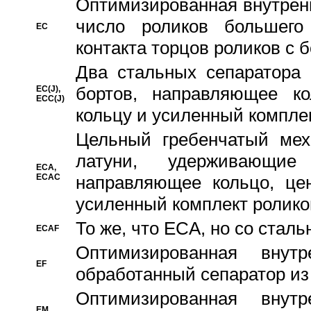
Oптимизированная внутренн
число роликов большего
EC
контакта торцов роликов с 
Два стальных сепаратора 
бортов, направляющее ко
EC(J),
ECC(J)
кольцу и усиленный компле
Цельный гребенчатый мех
латуни, удерживающи
ECA,
ECAC
направляющее кольцо, цен
усиленный комплект ролико
То же, что ECA, но со стал
ECAF
Оптимизированная внут
EF
обработанный сепаратор из
Оптимизированная внут
EM