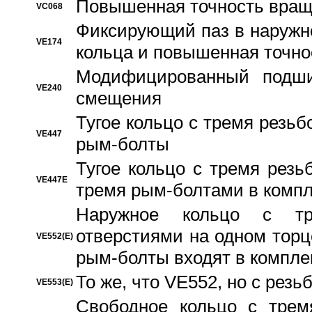
Повышенная точность вращ
VC068
Фиксирующий паз в наружн
VE174
кольца и повышенная точн
Модифицированный подши
VE240
смещения
Тугое кольцо с тремя резь
VE447
рым-болты
Тугое кольцо с тремя рез
VE447E
тремя рым-болтами в компл
Наружное кольцо с тр
отверстиями на одном торце
VE552(E)
рым-болты входят в компле
То же, что VE552, но с рез
VE553(E)
Свободное кольцо с трем