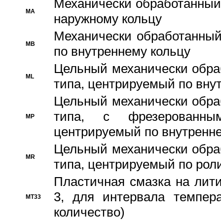
Механически обработанный
MA
наружному кольцу
Механически обработанный
MB
по внутреннему кольцу
Цельный механически обра
ML
типа, центрируемый по вну
Цельный механически обра
типа, с фрезерованны
MP
центрируемый по внутренне
Цельный механически обра
MR
типа, центрируемый по рол
Пластичная смазка на лити
3, для интервала темпера
MT33
количество)