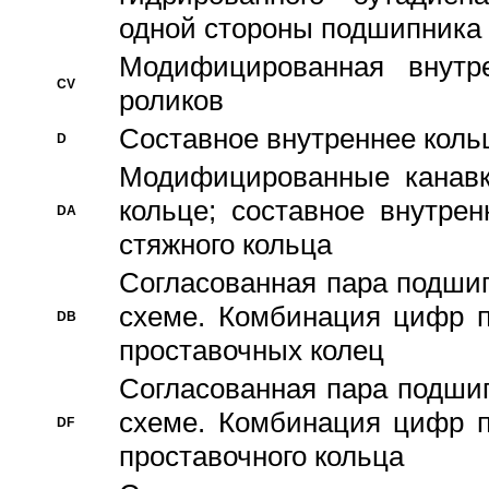
одной стороны подшипника
Модифицированная внутре
CV
роликов
Составное внутреннее кольц
D
Модифицированные канавк
кольце; составное внутре
DA
стяжного кольца
Согласованная пара подши
схеме. Комбинация цифр п
DB
проставочных колец
Согласованная пара подши
схеме. Комбинация цифр п
DF
проставочного кольца