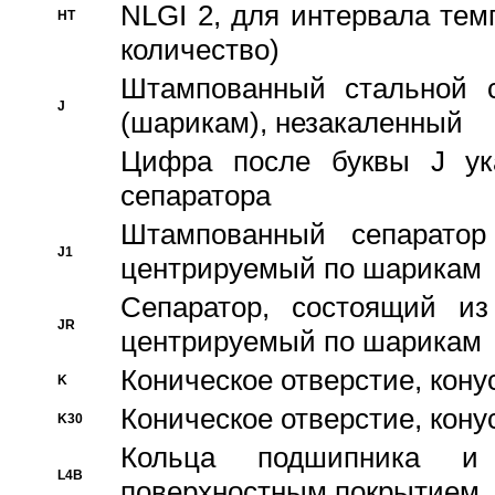
NLGI 2, для интервала темп
HT
количество)
Штампованный стальной с
J
(шарикам), незакаленный
Цифра после буквы J ука
сепаратора
Штампованный сепаратор
J1
центрируемый по шарикам
Сепаратор, состоящий из
JR
центрируемый по шарикам
Коническое отверстие, кону
K
Коническое отверстие, кону
K30
Кольца подшипника и
L4B
поверхностным покрытием