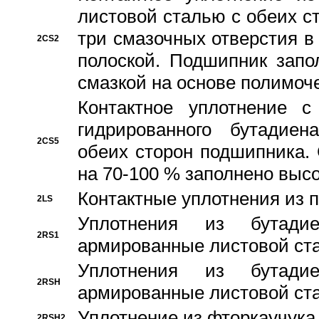
листовой сталью с обеих с
три смазочных отверстия в
2CS2
полоской. Подшипник запо
смазкой на основе полимо
Контактное уплотнение 
гидрированного бутадиен
2CS5
обеих сторон подшипника.
на 70-100 % заполнено выс
Контактные уплотнения из 
2LS
Уплотнения из бутадие
2RS1
армированные листовой ста
Уплотнения из бутадие
2RSH
армированные листовой ста
Уплотнение из фторкаучука
2RSH2