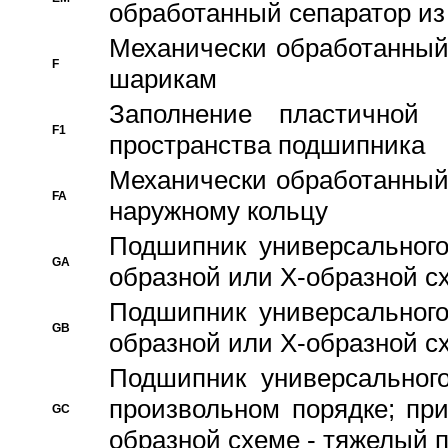
обработанный сепаратор из
Механически обработанный
F
шарикам
Заполнение пластичной
F1
пространства подшипника
Механически обработанный
FA
наружному кольцу
Подшипник универсального
GA
образной или Х-образной сх
Подшипник универсального
GB
образной или Х-образной с
Подшипник универсального
произвольном порядке; пр
GC
образной схеме - тяжелый 