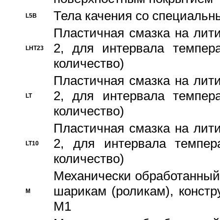
Тела качения со специаль
L5B
Пластичная смазка на лити
2, для интервала темпера
LHT23
количество)
Пластичная смазка на лити
2, для интервала темпера
LT
количество)
Пластичная смазка на лити
2, для интервала темпер
LT10
количество)
Механически обработанный 
шарикам (роликам), констр
M
M1