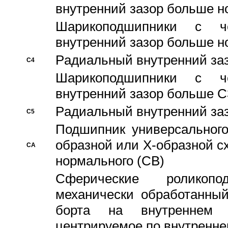
внутренний зазор больше н
Шарикоподшипники с че
внутренний зазор больше н
Pадиальный внутренний за
C4
Шарикоподшипники с че
внутренний зазор больше C
Pадиальный внутренний за
C5
Подшипник универсального
образной или Х-образной с
CA
нормального (CB)
Сферические роликопо
механически обработанный
борта на внутреннем 
центрируемое по внутренне