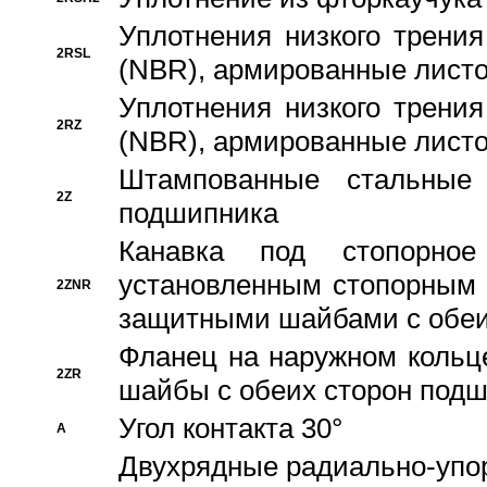
Уплотнения низкого трения
2RSL
(NBR), армированные листо
Уплотнения низкого трения
2RZ
(NBR), армированные листо
Штампованные стальные
2Z
подшипника
Канавка под стопорно
установленным стопорным
2ZNR
защитными шайбами с обеи
Фланец на наружном кольц
2ZR
шайбы с обеих сторон под
Угол контакта 30°
A
Двухрядные радиально-упо