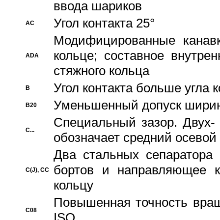
ввода шариков
Угол контакта 25°
AC
Модифицированные канавк
кольце; составное внутре
ADA
стяжного кольца
Угол контакта больше угла 
B
Уменьшенный допуск шири
B20
Специальный зазор. Двух-
C...
обозначает средний осевой
Два стальных сепаратора 
бортов и направляющее к
C(J), CC
кольцу
Повышенная точность враще
C08
ISO