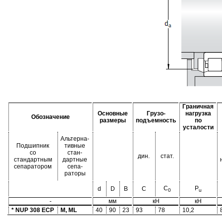
Граничная
Основные
Грузо-
нагрузка
Обозначение
размеры
подъемность
по
усталости
Альтерна-
Подшипник
тивные
со
стан-
дин.
стат.
стандартным
дартные
сепаратором
сепа-
раторы
C
P
d
D
B
C
0
u
-
мм
кН
кН
* NUP 308 ECP
M, ML
40
90
23
93
78
10,2