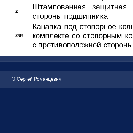
Штампованная защитная
Z
стороны подшипника
Канавка под стопорное кол
комплекте со стопорным к
ZNR
с противоположной стороны
© Сергей Романцевич