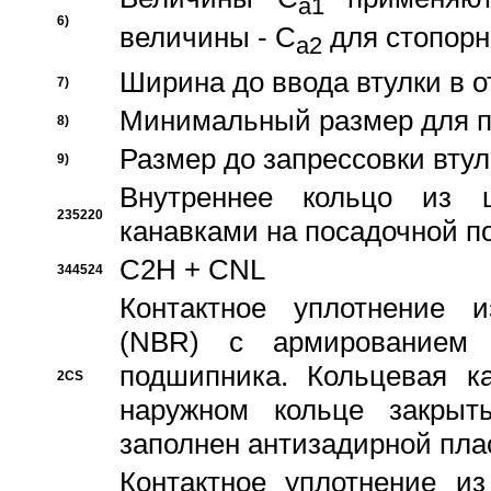
a1
6)
величины - C
для стопорн
a2
Ширина до ввода втулки в 
7)
Минимальный размер для п
8)
Размер до запрессовки втул
9)
Внутреннее кольцо из 
235220
канавками на посадочной п
C2H + CNL
344524
Контактное уплотнение и
(NBR) с армированием 
подшипника. Кольцевая к
2CS
наружном кольце закрыт
заполнен антизадирной пла
Контактное уплотнение и