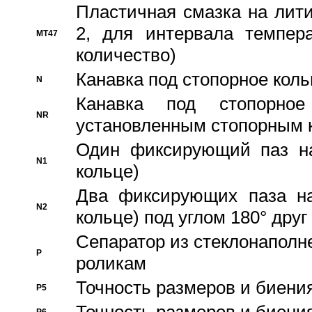
Пластичная смазка на лити
2, для интервала темпера
MT47
количество)
Канавка под стопорное кол
N
Канавка под стопорно
NR
установленным стопорным 
Один фиксирующий паз на
N1
кольце)
Два фиксирующих паза на
N2
кольце) под углом 180° друг 
Cепаратор из стеклонаполн
P
роликам
Точность размеров и биения
P5