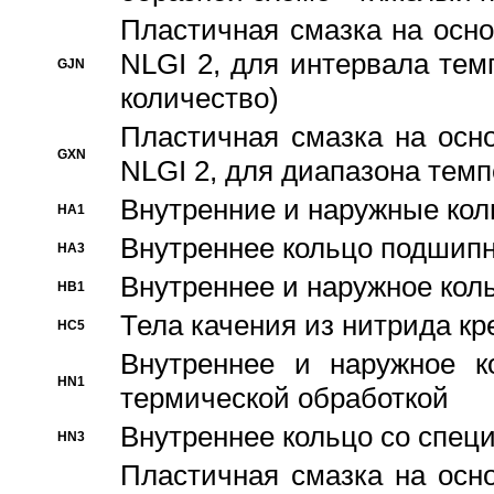
Пластичная смазка на осно
NLGI 2, для интервала темп
GJN
количество)
Пластичная смазка на осн
GXN
NLGI 2, для диапазона темп
Внутренние и наружные кол
HA1
Bнутреннее кольцо подшипн
HA3
Bнутреннее и наружное коль
HB1
Тела качения из нитрида к
HC5
Bнутреннее и наружное к
HN1
термической обработкой
Внутреннее кольцо со спец
HN3
Пластичная смазка на осн