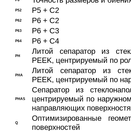
Точность размеров и биения
P6
P5 + C2
P52
P6 + C2
P62
P6 + C3
P63
P6 + C4
P64
Литой сепаратор из стек
PH
PEEK, центрируемый по ро
Литой сепаратор из стек
PHA
PEEK, центрируемый по на
Сепаратор из стеклонапо
центрируемый по наружном
PHAS
направляющих поверхностя
Оптимизированные геомет
Q
поверхностей