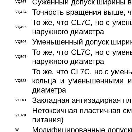
Суженный допуск ширины вн
VQ267
Точность вращения выше, 
VQ424
То же, что CL7C, но с ум
VQ495
наружного диаметра
Уменьшенный допуск ширин
VQ506
То же, что CL7C, но с ум
VQ507
наружного диаметра
То же, что CL7C, но с уме
кольца и уменьшенными и
VQ523
диаметра
Закладная антизадирная пл
VT143
Нетоксичная пластичная сма
VT378
питания)
Модифицированные допуски
W