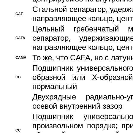
Стальной сепаратор, удерж
CAF
направляющее кольцо, цент
Цельный гребенчатый м
сепаратор, удерживающ
CAFA
направляющее кольцо, цент
То же, что CAFA, но с лату
CAMA
Подшипник универсального
образной или Х-образно
CB
нормальный
Двухрядные радиально-
осевой внутренний зазор
Подшипник универсальн
произвольном порядке; пр
CC