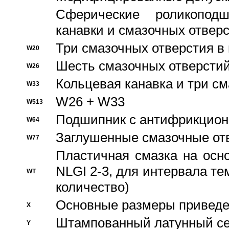
Сферические роликопод
канавки и смазочных отвер
Три смазочных отверстия в
W20
Шесть смазочных отверстий
W26
Кольцевая канавка и три с
W33
W26 + W33
W513
Подшипник с антифрикционн
W64
Заглушенные смазочные от
W77
Пластичная смазка на осн
NLGI 2-3, для интервала те
WT
количество)
Основные размеры приведен
X
Штампованный латунный се
Y