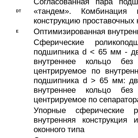
Согласованная пара под
«тандем». Комбинация
DT
конструкцию проставочных 
Оптимизированная внутрен
E
Сферические роликопод
подшипника d < 65 мм - дв
внутреннее кольцо без
центрируемое по внутренн
подшипника d > 65 мм: дв
внутреннее кольцо без
центрируемое по сепарато
Упорные сферические ро
внутренняя конструкция 
оконного типа