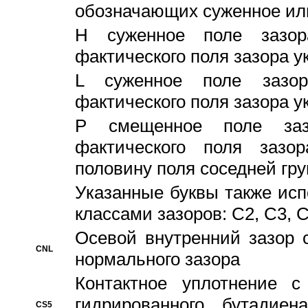
обозначающих суженное ил
H суженное поле зазора
фактического поля зазора у
L суженное поле зазор
фактического поля зазора у
P смещенное поле заз
фактического поля заз
половину поля соседней гр
Указанные буквы также ис
классами зазоров: С2, C3, 
Осевой внутренний зазор 
CNL
нормального зазора
Контактное уплотнение 
гидрированного бутадиен
CS5