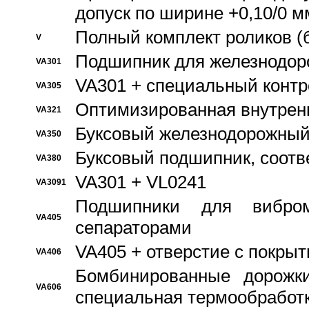
допуск по ширине +0,10/0 м
Полный комплект роликов (
V
Подшипник для железнодор
VA301
VA301 + специальный контр
VA305
Оптимизированная внутрен
VA321
Буксовый железнодорожный
VA350
Буксовый подшипник, соотв
VA380
VA301 + VL0241
VA3091
Подшипники для вибром
VA405
сепараторами
VA405 + отверстие с покры
VA406
Бомбинированные дорожк
VA606
специальная термообработ