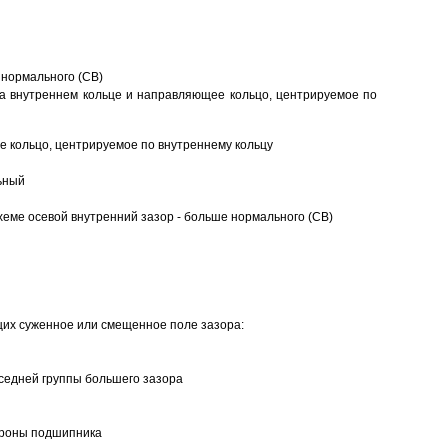
 нормального (CB)
а внутреннем кольце и направляющее кольцо, центрируемое по
 кольцо, центрируемое по внутреннему кольцу
ьный
еме осевой внутренний зазор - больше нормального (CB)
щих суженное или смещенное поле зазора:
седней группы большего зазора
ороны подшипника