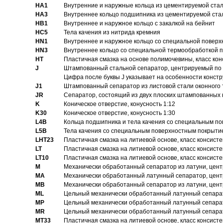
HA1
Внутренние и наружные кольца из цементируемой ста
HA3
Bнутреннее кольцо подшипника из цементируемой ста
HB1
Bнутреннее и наружное кольцо с закалкой на бейнит
HC5
Тела качения из нитрида кремния
HN1
Bнутреннее и наружное кольцо со специальной поверх
HN3
Внутреннее кольцо со специальной термообработкой 
HT
Пластичная смазка на основе полимочевины, класс конс
J
Штампованный стальной сепаратор, центрируемый по 
Цифра после буквы J указывает на особенности конст
J1
Штампованный сепаратор из листовой стали оконного
JR
Сепаратор, состоящий из двух плоских штампованных
K
Коническое отверстие, конусность 1:12
K30
Коническое отверстие, конусность 1:30
L4B
Кольца подшипника и тела качения со специальным п
L5B
Тела качения со специальным поверхностным покрыти
LHT23
Пластичная смазка на литиевой основе, класс консисте
LT
Пластичная смазка на литиевой основе, класс консисте
LT10
Пластичная смазка на литиевой основе, класс консисте
M
Механически обработанный сепаратор из латуни, цент
MA
Механически обработанный латунный сепаратор, цент
MB
Механически обработанный сепаратор из латуни, цент
ML
Цельный механически обработанный латунный сепарат
MP
Цельный механически обработанный латунный сепарат
MR
Цельный механически обработанный латунный сепарат
MT33
Пластичная смазка на литиевой основе, класс консисте