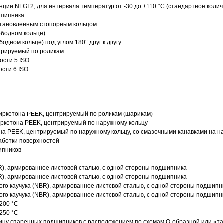
нции NLGI 2, для интервала температур от -30 до +110 °C (стандартное колич
дшипника
установленным стопорным кольцом
ободном кольце)
одном кольце) под углом 180° друг к другу
трируемый по роликам
ости 5 ISO
ости 6 ISO
иркетона PEEK, центрируемый по роликам (шарикам)
ркетона PEEK, центрируемый по наружному кольцу
а PEEK, центрируемый по наружному кольцу, со смазочными канавками на н
аботки поверхностей
ипников
R), армированное листовой сталью, с одной стороны подшипника
R), армированное листовой сталью, с одной стороны подшипника
го каучука (NBR), армированное листовой сталью, с одной стороны подшипн
го каучука (NBR), армированное листовой сталью, с одной стороны подшипн
200 °C
250 °C
ину спаренных подшипников с расположением по схемам О-образной или «т