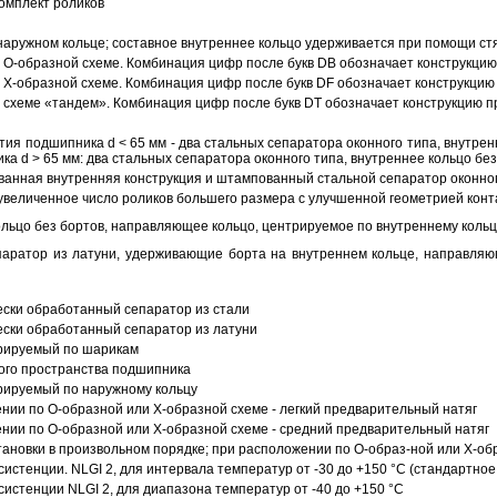
омплект роликов
аружном кольце; составное внутреннее кольцо удерживается при помощи ст
О-образной схеме. Комбинация цифр после букв DB обозначает конструкцию
Х-образной схеме. Комбинация цифр после букв DF обозначает конструкцию 
схеме «тандем». Комбинация цифр после букв DT обозначает конструкцию п
ия подшипника d < 65 мм - два стальных сепаратора оконного типа, внутрен
ка d > 65 мм: два стальных сепаратора оконного типа, внутреннее кольцо б
анная внутренняя конструкция и штампованный стальной сепаратор оконног
увеличенное число роликов большего размера с улучшенной геометрией конта
ольцо без бортов, направляющее кольцо, центрируемое по внутреннему кольц
аратор из латуни, удерживающие борта на внутреннем кольце, направляющ
ески обработанный сепаратор из стали
ески обработанный сепаратор из латуни
трируемый по шарикам
ого пространства подшипника
рируемый по наружному кольцу
ии по О-образной или Х-образной схеме - легкий предварительный натяг
ии по О-образной или Х-образной схеме - средний предварительный натяг
ановки в произвольном порядке; при расположении по О-образ-ной или Х-об
истенции. NLGI 2, для интервала температур от -30 до +150 °C (стандартное
истенции NLGI 2, для диапазона температур от -40 до +150 °C