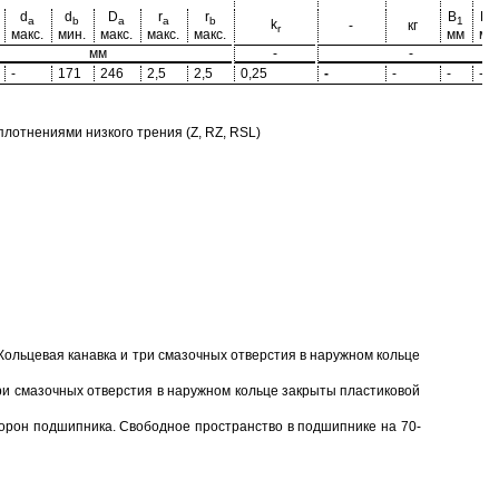
d
d
D
r
r
B
B
a
b
a
a
b
1
2
k
-
кг
r
макс.
мин.
макс.
макс.
макс.
мм
мм
мм
-
-
-
171
246
2,5
2,5
0,25
-
-
-
-
отнениями низкого трения (Z, RZ, RSL)
Кольцевая канавка и три смазочных отверстия в наружном кольце
ри смазочных отверстия в наружном кольце закрыты пластиковой
торон подшипника. Свободное пространство в подшипнике на 70-