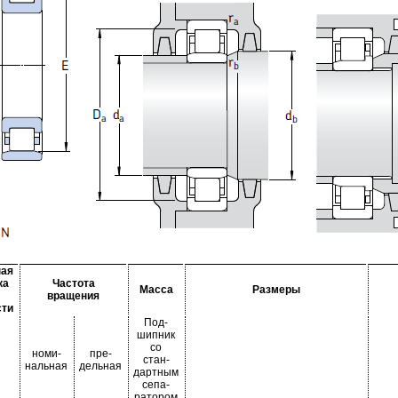
ная
ка
Частота
Масса
Размеры
вращения
сти
Под-
шипник
со
номи-
пре-
стан-
нальная
дельная
дартным
сепа-
ратором