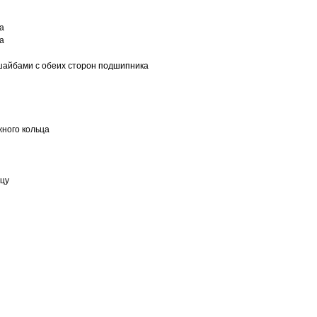
а
а
шайбами с обеих сторон подшипника
ного кольца
ьцу