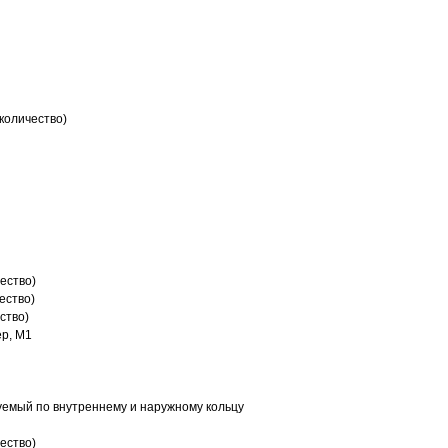
количество)
ество)
ество)
ство)
р, M1
емый по внутреннему и наружному кольцу
ество)