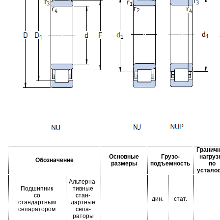
Гранич
Основные
Грузо-
нагруз
Обозначение
размеры
подъемность
по
устало
Альтерна-
Подшипник
тивные
со
стан-
дин.
стат.
стандартным
дартные
сепаратором
сепа-
раторы