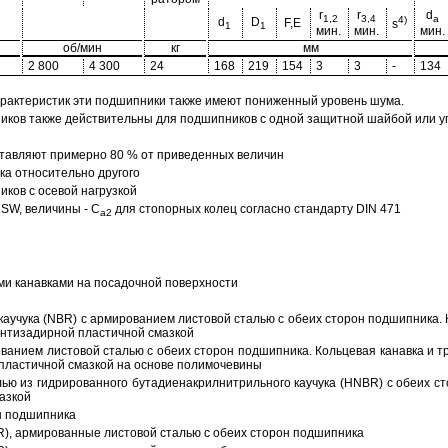
r
r
d
1,2
3,4
a
4)
d
D
F,E
s
1
1
мин.
мин.
мин.
об/мин
кг
мм
2 800
4 300
24
168
219
154
3
3
-
134
арактеристик эти подшипники также имеют пониженный уровень шума.
ов также действительны для подшипников с одной защитной шайбой или упл
тавляют примерно 80 % от приведенных величин
а относительно другого
ков с осевой нагрузкой
SW, величины - C
для стопорных колец согласно стандарту DIN 471
a2
ми канавками на посадочной поверхности
аучука (NBR) с армированием листовой сталью с обеих сторон подшипника. 
антизадирной пластичной смазкой
ованием листовой сталью с обеих сторон подшипника. Кольцевая канавка и т
пластичной смазкой на основе полимочевины
ью из гидрированного бутадиенакрилнитрильного каучука (HNBR) с обеих с
азкой
н подшипника
R), армированные листовой сталью с обеих сторон подшипника