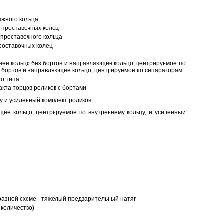
яжного кольца
 проставочных колец
проставочного кольца
роставочных колец
нее кольцо без бортов и направляющее кольцо, центрируемое по
ез бортов и направляющее кольцо, центрируемое по сепараторам
о типа
кта торцов роликов с бортами
у и усиленный комплект роликов
ее кольцо, центрируемое по внутреннему кольцу, и усиленный
разной схеме - тяжелый предварительный натяг
 количество)