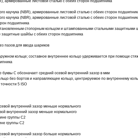
R), армированные листовой сталью с обеих сторон подшипника
ого каучука (NBR), армированные листовой сталью с обеих сторон подшипник
ого каучука (NBR), армированные листовой сталью с обеих сторон подшипник
орон подшипника
 установленным стопорным кольцом и штампованными стальными защитными 
е защитные шайбы с обеих сторон подшипника
з пазов для ввода шариков
ружном кольце; составное внутреннее кольцо удерживается при помощи стяж
шипника
е буквы С обозначает средний осевой внутренний зазор в мкм
ольцо без бортов и направляющее кольцо, центрируемое по внутреннему кол
точности 5 ISO
севой внутренний зазор меньше нормального
вой внутренний зазор меньше нормального
вине группы C2
ине группы C2
евой внутренний зазор больше нормального