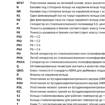
MT47
Пластичная смазка на литиевой основе, класс консисте
N
Канавка под стопорное кольцо на наружном кольце по
NR
Канавка под стопорное кольцо на наружном кольце с 
N1
Один фиксирующий паз на торце наружного кольца (св
N2
Два фиксирующих паза на торце наружного кольца (своб
P
Cепаратор из стеклонаполненного полиамида 6,6, цен
P5
Точность размеров и биения соответствуют классу точн
P6
Точность размеров и биения соответствует классу точн
P52
P5 + C2
P62
P6 + C2
P63
P6 + C3
P64
P6 + C4
PH
Литой сепаратор из стеклонаполнен-ного полиэфирэф
PHA
Литой сепаратор из стеклонаполненного полиэфирэфи
PHAS
Сепаратор из стеклонаполненного полиэфирэфиркетон
Q
Оптимизированные геометрия контакта и качество обр
Q601
Класс точности 0 стандарта ABMA для дюймовых подш
R
Фланец на наружном кольце
RS1
Уплотнение из бутадиенакрилнитрильного каучука (NB
RSH
Уплотнение из бутадиенакрилнитрильного каучука (NB
RSL
Уплотнение низкого трения из бутадиенакрилнитрильно
RZ
Уплотнение низкого трения из бутадиенакрилнитрильно
S1
Кольца стабилизированы для рабочих температур до +
S2
Кольца стабилизированы для рабочих температур до +
T
Буква T с последующим числом обозначает общую шир