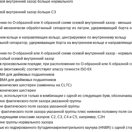
вой внутренний зазор больше нормального
вой внутренний зазор больше C3
ии по О-образной или Х-образной схеме осевой внутренний зазор - меньше
й механически обработанный сепаратор из латуни, удерживающий борта н
ем кольце и направляющее кольцо, центрируемое по внутреннему кольцу
ьной сепаратор, удерживающие борта на внутреннем кольце и направляющее
ии по О-образной или Х-образной схеме осевой внутренний зазор - нормал
собый осевой внутренний зазор
в произвольном порядке; при расположении по О-образной или Х-образной сх
 (монтажной); соответствуют классу точности ISO 6X
АВМА для дюймовых подшипников
 ABMA для дюймовых подшипников
 конических шестерен (заменены на CL7C)
 конических шестерен
о, используется только в комбинации с одной из следующих букв, обозначаю
ине фактического поля зазора указанной группы
не фактического поля зазора указанной группы
 фактического поля зазора указанной группы плюс нижнюю половину поля со
ледующими классами зазоров: С2, C3, С4 и С5, например, С2Н
ине группы нормального зазора
ью из гидрированного бутадиенакрилнитрильного каучука (HNBR) с одной ст