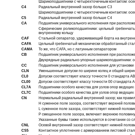
Шарикоподшипники с четырехточечным контактом: осе
C4
Pадиальный внутренний зазор больше C3
Шарикоподшипники с четырехточечным контактом: осе
C5
Pадиальный внутренний зазор больше C4
CA
Подшипник универсального исполнения при расположен
Сферические роликоподшипники: цельный гребенчаты
внутреннему кольцу
CAF
Стальной сепаратор, удерживающий борта на внутренн
CAFA
Цельный гребенчатый механически обработанный стал
CAMA
То же, что CAFA, но с латунным сепаратором
CB
Подшипник универсального исполнения при расположен
Двухрядные радиально-упорные шарикоподшипники: о
CC
Подшипник универсального исполнения для установки 
CLN
Уменьшенные допуски по ширине колец и общей ширине
CL0
Допуски соответствуют классу точности 0 стандарта 
CL00
Допуски соответствуют классу точности 00 стандарта
CL7A
Подшипники особого качества для узлов опор ведущих
CL7C
Подшипники особого качества для узлов опор ведущих
CN
Hормальный радиальный внутренний зазор; как правил
H суженное поле зазора, соответствует верхней полов
L суженное поле зазора, соответствует нижней полови
P смещенное поле зазора, включает верхнюю половину
Указанные буквы также используются в сочетании со с
CNL
Осевой внутренний зазор соответствует нижней полов
CS5
Контактное уплотнение с армированием листовой стал