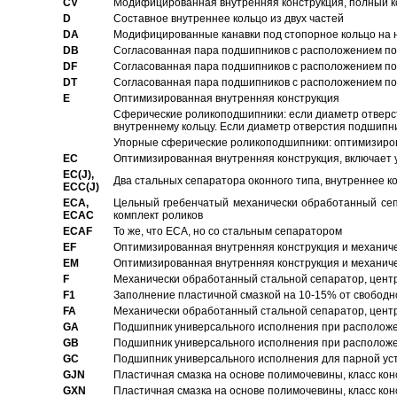
CV
Модифицированная внутренняя конструкция, полный к
D
Составное внутреннее кольцо из двух частей
DA
Модифицированные канавки под стопорное кольцо на н
DB
Согласованная пара подшипников с расположением по 
DF
Согласованная пара подшипников с расположением по 
DT
Согласованная пара подшипников с расположением по 
E
Оптимизированная внутренняя конструкция
Сферические роликоподшипники: если диаметр отверст
внутреннему кольцу. Если диаметр отверстия подшипни
Упорные сферические роликоподшипники: оптимизиров
EC
Oптимизированная внутренняя конструкция, включает 
EC(J),
Два стальных сепаратора оконного типа, внутреннее к
ECC(J)
ECA,
Цельный гребенчатый механически обработанный сеп
ECAC
комплект роликов
ECAF
То же, что ECA, но со стальным сепаратором
EF
Оптимизированная внутренняя конструкция и механич
EM
Оптимизированная внутренняя конструкция и механич
F
Механически обработанный стальной сепаратор, цен
F1
Заполнение пластичной смазкой на 10-15% от свободн
FA
Механически обработанный стальной сепаратор, цент
GA
Подшипник универсального исполнения при расположен
GB
Подшипник универсального исполнения при расположен
GC
Подшипник универсального исполнения для парной уст
GJN
Пластичная смазка на основе полимочевины, класс конс
GXN
Пластичная смазка на основе полимочевины, класс конс