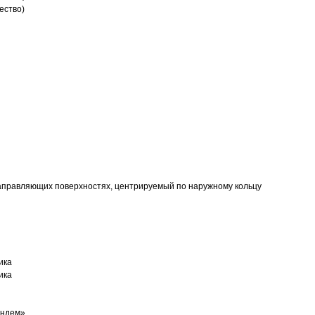
ество)
аправляющих поверхностях, центрируемый по наружному кольцу
ика
ика
андем»