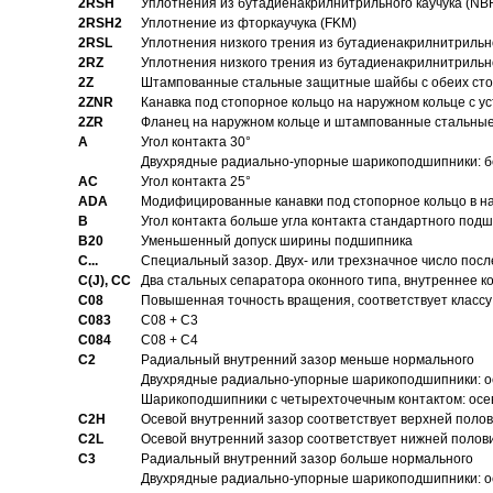
2RSH
Уплотнения из бутадиенакрилнитрильного каучука (NB
2RSH2
Уплотнение из фторкаучука (FKM)
2RSL
Уплотнения низкого трения из бутадиенакрилнитрильн
2RZ
Уплотнения низкого трения из бутадиенакрилнитрильн
2Z
Штампованные стальные защитные шайбы с обеих ст
2ZNR
Канавка под стопорное кольцо на наружном кольце с
2ZR
Фланец на наружном кольце и штампованные стальны
A
Угол контакта 30°
Двухрядные радиально-упорные шарикоподшипники: бе
AC
Угол контакта 25°
ADA
Модифицированные канавки под стопорное кольцо в на
B
Угол контакта больше угла контакта стандартного под
B20
Уменьшенный допуск ширины подшипника
C...
Специальный зазор. Двух- или трехзначное число посл
C(J), CC
Два стальных сепаратора оконного типа, внутреннее к
C08
Повышенная точность вращения, соответствует классу 
C083
C08 + C3
C084
C08 + C4
C2
Pадиальный внутренний зазор меньше нормального
Двухрядные радиально-упорные шарикоподшипники: о
Шарикоподшипники с четырехточечным контактом: осе
C2H
Осевой внутренний зазор соответствует верхней поло
C2L
Осевой внутренний зазор соответствует нижней полов
C3
Pадиальный внутренний зазор больше нормального
Двухрядные радиально-упорные шарикоподшипники: ос