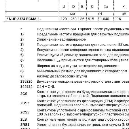
C
P
d
D
B
C
0
u
-
мм
кН
кН
* NUP 2324 ECMA
-
120
260
86
915
1 040
116
*
Подшипники класса SKF Explorer. Кроме улучшенных х
1)
Предельные частоты вращения для открытых подшипник
2)
Уплотнение неармированное
3)
Предельные частоты вращения для исполнения 2Z сос
4)
Допустимое осевое смещение одного кольца подшипник
5)
Рекомендуемый диаметр заплечиков вала для подшипни
Величины C
применяются для стопорных колец типа 
6)
a1
7)
Ширина до ввода втулки в отверстие подшипника
8)
Минимальный размер для подшипника с сепаратором
9)
Размер до запрессовки втулки
235220
Внутреннее кольцо из цементируемой стали с винтовы
344524
C2H + CNL
Контактное уплотнение из бутадиенакрилнитрильного к
2CS
закрыты пластиковой полоской. Подшипник заполнен 
Контактное уплотнение из фторкаучука (FPM) с армир
2CS2
полоской. Подшипник заполнен высокотемпературной 
Контактное уплотнение с армированием листовой стал
2CS5
100 % заполнено высокотемпературной пластичной см
2LS
Контактные уплотнения из полиуретана с обеих сторо
2RS1
Уплотнения из бутадиенакрилнитрильного каучука (NB