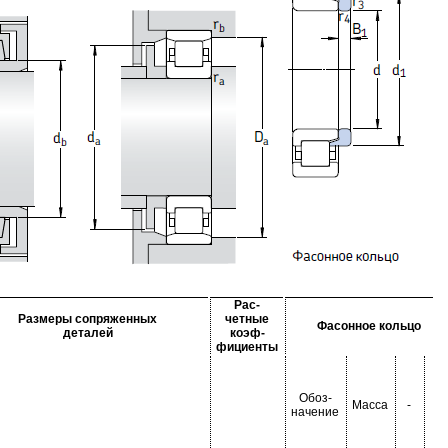
Рас-
Размеры сопряженных
четные
Фасонное кольцо
деталей
коэф-
фициенты
Обоз-
Масса
-
-
начение