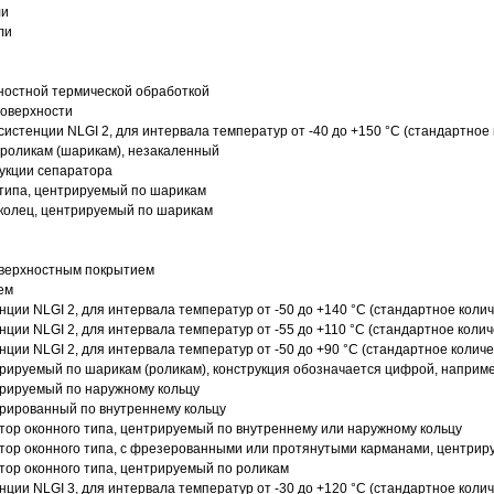
ли
ли
ностной термической обработкой
поверхности
истенции NLGI 2, для интервала температур от -40 до +150 °C (стандартное 
роликам (шарикам), незакаленный
рукции сепаратора
 типа, центрируемый по шарикам
 колец, центрируемый по шарикам
оверхностным покрытием
ем
нции NLGI 2, для интервала температур от -50 до +140 °C (стандартное колич
нции NLGI 2, для интервала температур от -55 до +110 °C (стандартное колич
нции NLGI 2, для интервала температур от -50 до +90 °C (стандартное количе
рируемый по шарикам (роликам), конструкция обозначается цифрой, наприме
рируемый по наружному кольцу
рированный по внутреннему кольцу
ор оконного типа, центрируемый по внутреннему или наружному кольцу
ор оконного типа, с фрезерованными или протянутыми карманами, центриру
ор оконного типа, центрируемый по роликам
нции NLGI 3, для интервала температур от -30 до +120 °C (стандартное колич