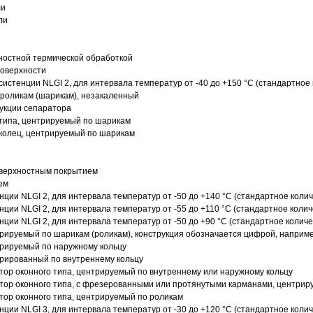
ли
ли
ностной термической обработкой
поверхности
истенции NLGI 2, для интервала температур от -40 до +150 °C (стандартное 
роликам (шарикам), незакаленный
рукции сепаратора
 типа, центрируемый по шарикам
 колец, центрируемый по шарикам
оверхностным покрытием
ем
нции NLGI 2, для интервала температур от -50 до +140 °C (стандартное колич
нции NLGI 2, для интервала температур от -55 до +110 °C (стандартное колич
нции NLGI 2, для интервала температур от -50 до +90 °C (стандартное количе
рируемый по шарикам (роликам), конструкция обозначается цифрой, наприме
рируемый по наружному кольцу
рированный по внутреннему кольцу
ор оконного типа, центрируемый по внутреннему или наружному кольцу
ор оконного типа, с фрезерованными или протянутыми карманами, центриру
ор оконного типа, центрируемый по роликам
нции NLGI 3, для интервала температур от -30 до +120 °C (стандартное колич