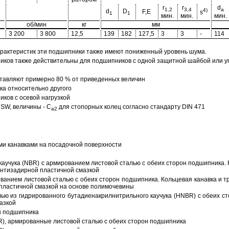
r
r
d
1,2
3,4
a
4)
d
D
F,E
s
1
1
мин.
мин.
мин.
об/мин
кг
мм
3 200
3 800
12,5
139
182
127,5
3
3
-
114
арактеристик эти подшипники также имеют пониженный уровень шума.
ов также действительны для подшипников с одной защитной шайбой или упл
тавляют примерно 80 % от приведенных величин
а относительно другого
ков с осевой нагрузкой
SW, величины - C
для стопорных колец согласно стандарту DIN 471
a2
ми канавками на посадочной поверхности
аучука (NBR) с армированием листовой сталью с обеих сторон подшипника. 
антизадирной пластичной смазкой
ованием листовой сталью с обеих сторон подшипника. Кольцевая канавка и т
пластичной смазкой на основе полимочевины
ью из гидрированного бутадиенакрилнитрильного каучука (HNBR) с обеих с
азкой
н подшипника
R), армированные листовой сталью с обеих сторон подшипника