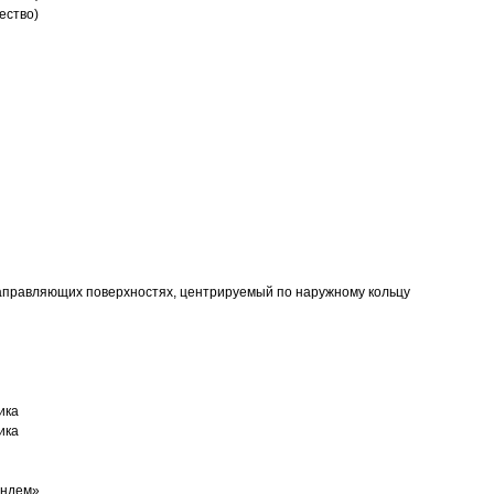
ество)
аправляющих поверхностях, центрируемый по наружному кольцу
ика
ика
андем»