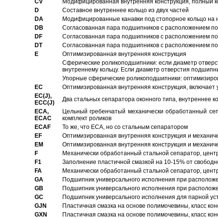
CV
Модифицированная внутренняя конструкция, полный к
D
Составное внутреннее кольцо из двух частей
DA
Модифицированные канавки под стопорное кольцо на н
DB
Согласованная пара подшипников с расположением по 
DF
Согласованная пара подшипников с расположением по 
DT
Согласованная пара подшипников с расположением по 
E
Оптимизированная внутренняя конструкция
Сферические роликоподшипники: если диаметр отверст
внутреннему кольцу. Если диаметр отверстия подшипни
Упорные сферические роликоподшипники: оптимизиров
EC
Oптимизированная внутренняя конструкция, включает 
EC(J),
Два стальных сепаратора оконного типа, внутреннее к
ECC(J)
ECA,
Цельный гребенчатый механически обработанный сеп
ECAC
комплект роликов
ECAF
То же, что ECA, но со стальным сепаратором
EF
Оптимизированная внутренняя конструкция и механич
EM
Оптимизированная внутренняя конструкция и механич
F
Механически обработанный стальной сепаратор, цен
F1
Заполнение пластичной смазкой на 10-15% от свободн
FA
Механически обработанный стальной сепаратор, цент
GA
Подшипник универсального исполнения при расположен
GB
Подшипник универсального исполнения при расположен
GC
Подшипник универсального исполнения для парной уст
GJN
Пластичная смазка на основе полимочевины, класс конс
GXN
Пластичная смазка на основе полимочевины, класс конс