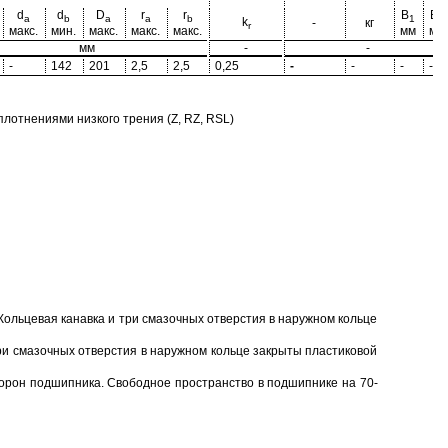
d
d
D
r
r
B
B
a
b
a
a
b
1
2
k
-
кг
r
макс.
мин.
макс.
макс.
макс.
мм
мм
мм
-
-
-
142
201
2,5
2,5
0,25
-
-
-
-
отнениями низкого трения (Z, RZ, RSL)
Кольцевая канавка и три смазочных отверстия в наружном кольце
ри смазочных отверстия в наружном кольце закрыты пластиковой
торон подшипника. Свободное пространство в подшипнике на 70-