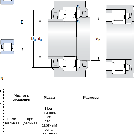
я
Частота
Масса
Размеры
вращения
и
Под-
шипник
со
номи-
пре-
стан-
нальная
дельная
дартным
сепа-
ратором