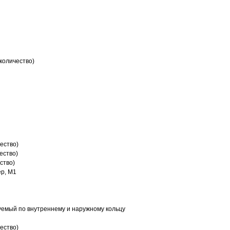
количество)
ество)
ество)
ство)
р, M1
емый по внутреннему и наружному кольцу
ество)