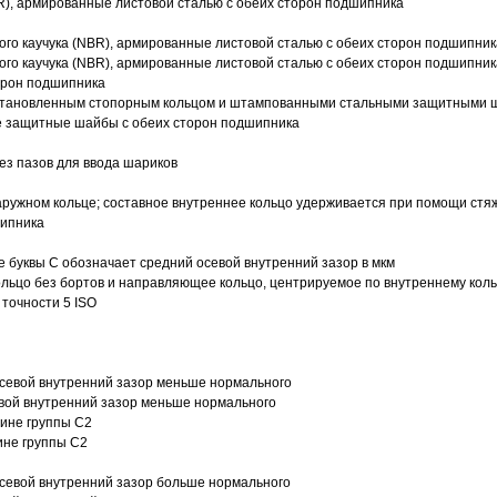
R), армированные листовой сталью с обеих сторон подшипника
ого каучука (NBR), армированные листовой сталью с обеих сторон подшипник
ого каучука (NBR), армированные листовой сталью с обеих сторон подшипник
орон подшипника
 установленным стопорным кольцом и штампованными стальными защитными 
е защитные шайбы с обеих сторон подшипника
з пазов для ввода шариков
ружном кольце; составное внутреннее кольцо удерживается при помощи стяж
шипника
е буквы С обозначает средний осевой внутренний зазор в мкм
ольцо без бортов и направляющее кольцо, центрируемое по внутреннему кол
точности 5 ISO
севой внутренний зазор меньше нормального
вой внутренний зазор меньше нормального
вине группы C2
ине группы C2
евой внутренний зазор больше нормального