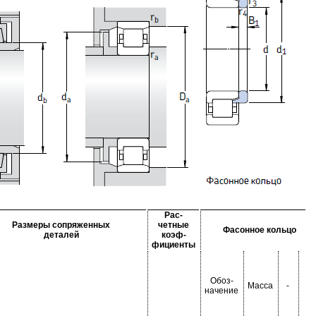
Рас-
Размеры сопряженных
четные
Фасонное кольцо
деталей
коэф-
фициенты
Обоз-
Масса
-
-
начение