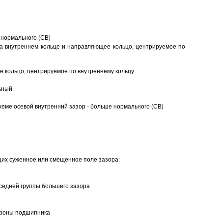
 нормального (CB)
а внутреннем кольце и направляющее кольцо, центрируемое по
 кольцо, центрируемое по внутреннему кольцу
ьный
еме осевой внутренний зазор - больше нормального (CB)
щих суженное или смещенное поле зазора:
седней группы большего зазора
ороны подшипника