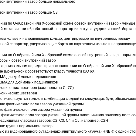
вой внутренний зазор больше нормального
вой внутренний зазор больше C3
ии по О-образной или Х-образной схеме осевой внутренний зазор - меньше
й механически обработанный сепаратор из латуни, удерживающий борта н
ем кольце и направляющее кольцо, центрируемое по внутреннему кольцу
ьной сепаратор, удерживающие борта на внутреннем кольце и направляющее
ии по О-образной или Х-образной схеме осевой внутренний зазор - нормал
собый осевой внутренний зазор
в произвольном порядке; при расположении по О-образной или Х-образной сх
 (монтажной); соответствуют классу точности ISO 6X
АВМА для дюймовых подшипников
 ABMA для дюймовых подшипников
 конических шестерен (заменены на CL7C)
 конических шестерен
о, используется только в комбинации с одной из следующих букв, обозначаю
ине фактического поля зазора указанной группы
не фактического поля зазора указанной группы
 фактического поля зазора указанной группы плюс нижнюю половину поля со
ледующими классами зазоров: С2, C3, С4 и С5, например, С2Н
ине группы нормального зазора
ью из гидрированного бутадиенакрилнитрильного каучука (HNBR) с одной ст