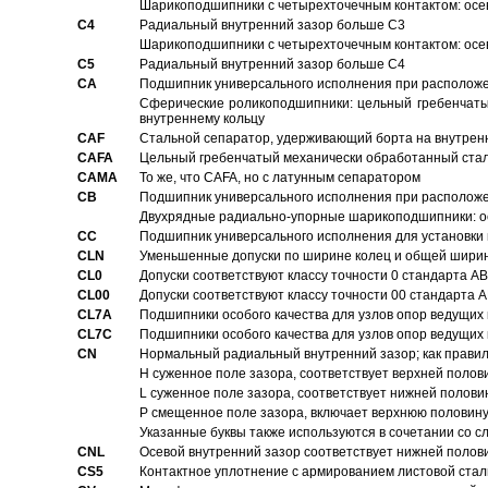
Шарикоподшипники с четырехточечным контактом: осе
C4
Pадиальный внутренний зазор больше C3
Шарикоподшипники с четырехточечным контактом: осе
C5
Pадиальный внутренний зазор больше C4
CA
Подшипник универсального исполнения при расположен
Сферические роликоподшипники: цельный гребенчаты
внутреннему кольцу
CAF
Стальной сепаратор, удерживающий борта на внутренн
CAFA
Цельный гребенчатый механически обработанный стал
CAMA
То же, что CAFA, но с латунным сепаратором
CB
Подшипник универсального исполнения при расположен
Двухрядные радиально-упорные шарикоподшипники: о
CC
Подшипник универсального исполнения для установки 
CLN
Уменьшенные допуски по ширине колец и общей ширине
CL0
Допуски соответствуют классу точности 0 стандарта 
CL00
Допуски соответствуют классу точности 00 стандарта
CL7A
Подшипники особого качества для узлов опор ведущих
CL7C
Подшипники особого качества для узлов опор ведущих
CN
Hормальный радиальный внутренний зазор; как правил
H суженное поле зазора, соответствует верхней полов
L суженное поле зазора, соответствует нижней полови
P смещенное поле зазора, включает верхнюю половину
Указанные буквы также используются в сочетании со с
CNL
Осевой внутренний зазор соответствует нижней полов
CS5
Контактное уплотнение с армированием листовой стал