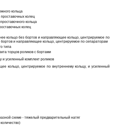
яжного кольца
 проставочных колец
проставочного кольца
роставочных колец
нее кольцо без бортов и направляющее кольцо, центрируемое по
ез бортов и направляющее кольцо, центрируемое по сепараторам
о типа
кта торцов роликов с бортами
у и усиленный комплект роликов
ее кольцо, центрируемое по внутреннему кольцу, и усиленный
разной схеме - тяжелый предварительный натяг
 количество)