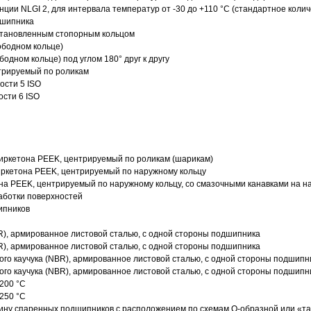
нции NLGI 2, для интервала температур от -30 до +110 °C (стандартное колич
дшипника
установленным стопорным кольцом
ободном кольце)
одном кольце) под углом 180° друг к другу
трируемый по роликам
ости 5 ISO
ости 6 ISO
иркетона PEEK, центрируемый по роликам (шарикам)
ркетона PEEK, центрируемый по наружному кольцу
а PEEK, центрируемый по наружному кольцу, со смазочными канавками на н
аботки поверхностей
ипников
R), армированное листовой сталью, с одной стороны подшипника
R), армированное листовой сталью, с одной стороны подшипника
го каучука (NBR), армированное листовой сталью, с одной стороны подшипн
го каучука (NBR), армированное листовой сталью, с одной стороны подшипн
200 °C
250 °C
ину спаренных подшипников с расположением по схемам О-образной или «т