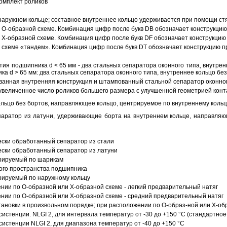
омплект роликов
аружном кольце; составное внутреннее кольцо удерживается при помощи ст
О-образной схеме. Комбинация цифр после букв DB обозначает конструкцию
Х-образной схеме. Комбинация цифр после букв DF обозначает конструкцию 
схеме «тандем». Комбинация цифр после букв DT обозначает конструкцию п
ия подшипника d < 65 мм - два стальных сепаратора оконного типа, внутрен
ка d > 65 мм: два стальных сепаратора оконного типа, внутреннее кольцо б
анная внутренняя конструкция и штампованный стальной сепаратор оконног
увеличенное число роликов большего размера с улучшенной геометрией конта
ольцо без бортов, направляющее кольцо, центрируемое по внутреннему кольц
аратор из латуни, удерживающие борта на внутреннем кольце, направляющ
ески обработанный сепаратор из стали
ески обработанный сепаратор из латуни
трируемый по шарикам
ого пространства подшипника
рируемый по наружному кольцу
ии по О-образной или Х-образной схеме - легкий предварительный натяг
ии по О-образной или Х-образной схеме - средний предварительный натяг
ановки в произвольном порядке; при расположении по О-образ-ной или Х-об
истенции. NLGI 2, для интервала температур от -30 до +150 °C (стандартное
истенции NLGI 2, для диапазона температур от -40 до +150 °C