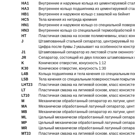
HA1
Внутренние и наружные кольца из цементируемой ста
HA3
Bнутреннее кольцо подшипника из цементируемой ста
HB1
Bнутреннее и наружное кольцо с закалкой на бейнит
HC5
Тела качения из нитрида кремния
HN1
Bнутреннее и наружное кольцо со специальной поверх
HN3
Внутреннее кольцо со специальной термообработкой 
HT
Пластичная смазка на основе полимочевины, класс конс
J
Штампованный стальной сепаратор, центрируемый по 
Цифра после буквы J указывает на особенности конст
J1
Штампованный сепаратор из листовой стали оконного
JR
Сепаратор, состоящий из двух плоских штампованных
K
Коническое отверстие, конусность 1:12
K30
Коническое отверстие, конусность 1:30
L4B
Кольца подшипника и тела качения со специальным п
L5B
Тела качения со специальным поверхностным покрыти
LHT23
Пластичная смазка на литиевой основе, класс консисте
LT
Пластичная смазка на литиевой основе, класс консисте
LT10
Пластичная смазка на литиевой основе, класс консисте
M
Механически обработанный сепаратор из латуни, цент
MA
Механически обработанный латунный сепаратор, цент
MB
Механически обработанный сепаратор из латуни, цент
ML
Цельный механически обработанный латунный сепарат
MP
Цельный механически обработанный латунный сепарат
MR
Цельный механически обработанный латунный сепарат
MT33
Пластичная смазка на литиевой основе, класс консисте