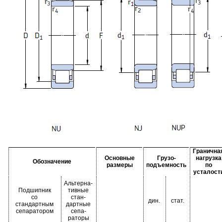
Гранична
Основные
Грузо-
нагрузка
Обозначение
размеры
подъемность
по
усталост
Альтерна-
Подшипник
тивные
со
стан-
дин.
стат.
стандартным
дартные
сепаратором
сепа-
раторы