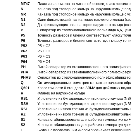
MT47
Пластичная смазка на литиевой основе, класс консисте
N
Канавка под стопорное кольцо на наружном кольце по
NR
Канавка под стопорное кольцо на наружном кольце с 
N1
Один фиксирующий паз на торце наружного кольца (св
N2
Два фиксирующих паза на торце наружного кольца (своб
P
Cепаратор из стеклонаполненного полиамида 6,6, цен
P5
Точность размеров и биения соответствуют классу точн
P6
Точность размеров и биения соответствует классу точн
P52
P5 + C2
P62
P6 + C2
P63
P6 + C3
P64
P6 + C4
PH
Литой сепаратор из стеклонаполнен-ного полиэфирэф
PHA
Литой сепаратор из стеклонаполненного полиэфирэфи
PHAS
Сепаратор из стеклонаполненного полиэфирэфиркетон
Q
Оптимизированные геометрия контакта и качество обр
Q601
Класс точности 0 стандарта ABMA для дюймовых подш
R
Фланец на наружном кольце
RS1
Уплотнение из бутадиенакрилнитрильного каучука (NB
RSH
Уплотнение из бутадиенакрилнитрильного каучука (NB
RSL
Уплотнение низкого трения из бутадиенакрилнитрильно
RZ
Уплотнение низкого трения из бутадиенакрилнитрильно
S1
Кольца стабилизированы для рабочих температур до +
S2
Кольца стабилизированы для рабочих температур до +
T
Буква T с последующим числом обозначает общую шир