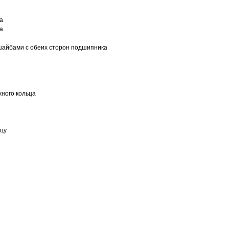
а
а
шайбами с обеих сторон подшипника
ного кольца
ьцу