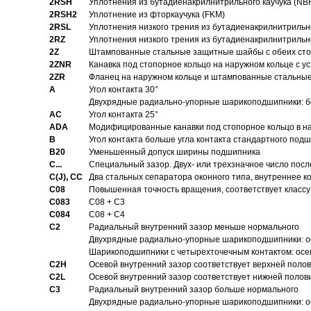
2RSH
Уплотнения из бутадиенакрилнитрильного каучука (NB
2RSH2
Уплотнение из фторкаучука (FKM)
2RSL
Уплотнения низкого трения из бутадиенакрилнитрильн
2RZ
Уплотнения низкого трения из бутадиенакрилнитрильн
2Z
Штампованные стальные защитные шайбы с обеих ст
2ZNR
Канавка под стопорное кольцо на наружном кольце с
2ZR
Фланец на наружном кольце и штампованные стальны
A
Угол контакта 30°
Двухрядные радиально-упорные шарикоподшипники: бе
AC
Угол контакта 25°
ADA
Модифицированные канавки под стопорное кольцо в на
B
Угол контакта больше угла контакта стандартного под
B20
Уменьшенный допуск ширины подшипника
C...
Специальный зазор. Двух- или трехзначное число посл
C(J), CC
Два стальных сепаратора оконного типа, внутреннее к
C08
Повышенная точность вращения, соответствует классу 
C083
C08 + C3
C084
C08 + C4
C2
Pадиальный внутренний зазор меньше нормального
Двухрядные радиально-упорные шарикоподшипники: о
Шарикоподшипники с четырехточечным контактом: осе
C2H
Осевой внутренний зазор соответствует верхней поло
C2L
Осевой внутренний зазор соответствует нижней полов
C3
Pадиальный внутренний зазор больше нормального
Двухрядные радиально-упорные шарикоподшипники: ос