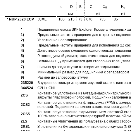
C
P
d
D
B
C
0
u
-
мм
кН
кН
* NUP 2320 ECP
J, ML
100
215
73
670
735
85
*
Подшипники класса SKF Explorer. Кроме улучшенных х
1)
Предельные частоты вращения для открытых подшипник
2)
Уплотнение неармированное
3)
Предельные частоты вращения для исполнения 2Z сос
4)
Допустимое осевое смещение одного кольца подшипник
5)
Рекомендуемый диаметр заплечиков вала для подшипни
Величины C
применяются для стопорных колец типа 
6)
a1
7)
Ширина до ввода втулки в отверстие подшипника
8)
Минимальный размер для подшипника с сепаратором
9)
Размер до запрессовки втулки
235220
Внутреннее кольцо из цементируемой стали с винтовы
344524
C2H + CNL
Контактное уплотнение из бутадиенакрилнитрильного к
2CS
закрыты пластиковой полоской. Подшипник заполнен 
Контактное уплотнение из фторкаучука (FPM) с армир
2CS2
полоской. Подшипник заполнен высокотемпературной 
Контактное уплотнение с армированием листовой стал
2CS5
100 % заполнено высокотемпературной пластичной см
2LS
Контактные уплотнения из полиуретана с обеих сторо
2RS1
Уплотнения из бутадиенакрилнитрильного каучука (NB