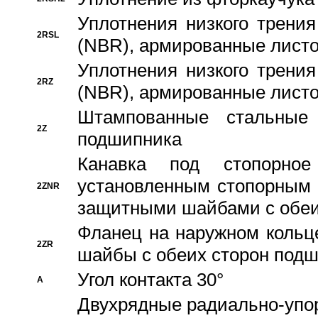
Уплотнения низкого трения
2RSL
(NBR), армированные листо
Уплотнения низкого трения
2RZ
(NBR), армированные листо
Штампованные стальные
2Z
подшипника
Канавка под стопорно
установленным стопорным
2ZNR
защитными шайбами с обеи
Фланец на наружном кольц
2ZR
шайбы с обеих сторон под
Угол контакта 30°
A
Двухрядные радиально-упо