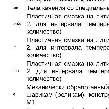
Тела качения со специаль
L5B
Пластичная смазка на лити
2, для интервала темпера
LHT23
количество)
Пластичная смазка на лити
2, для интервала темпера
LT
количество)
Пластичная смазка на лити
2, для интервала темпер
LT10
количество)
Механически обработанный 
шарикам (роликам), констр
M
M1