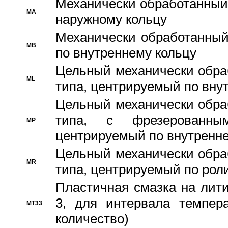
Механически обработанный
MA
наружному кольцу
Механически обработанный
MB
по внутреннему кольцу
Цельный механически обра
ML
типа, центрируемый по вну
Цельный механически обра
типа, с фрезерованны
MP
центрируемый по внутренне
Цельный механически обра
MR
типа, центрируемый по рол
Пластичная смазка на лити
3, для интервала темпера
MT33
количество)