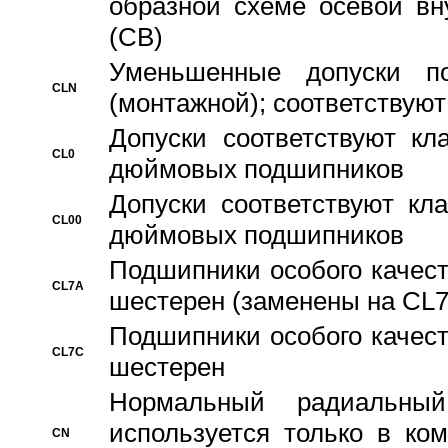
образной схеме осевой вн
(CB)
Уменьшенные допуски 
CLN
(монтажной); соответствуют
Допуски соответствуют кл
CL0
дюймовых подшипников
Допуски соответствуют кл
CL00
дюймовых подшипников
Подшипники особого качест
CL7A
шестерен (заменены на CL
Подшипники особого качест
CL7C
шестерен
Hормальный радиальный
используется только в ко
CN