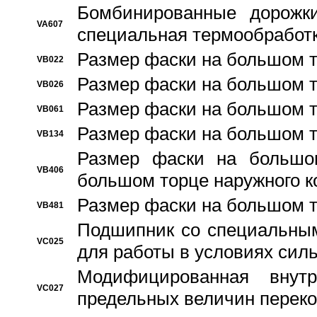
Бомбинированные дорожк
VA607
специальная термообработ
Размер фаски на большом т
VB022
Размер фаски на большом т
VB026
Размер фаски на большом т
VB061
Размер фаски на большом т
VB134
Размер фаски на большо
VB406
большом торце наружного к
Размер фаски на большом т
VB481
Подшипник со специальным
VC025
для работы в условиях сил
Модифицированная внут
VC027
предельных величин переко