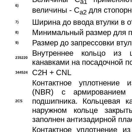
a1
6)
величины - C
для стопорн
a2
Ширина до ввода втулки в 
7)
Минимальный размер для п
8)
Размер до запрессовки втул
9)
Внутреннее кольцо из 
235220
канавками на посадочной п
C2H + CNL
344524
Контактное уплотнение и
(NBR) с армированием 
подшипника. Кольцевая к
2CS
наружном кольце закрыт
заполнен антизадирной пла
Контактное уплотнение и