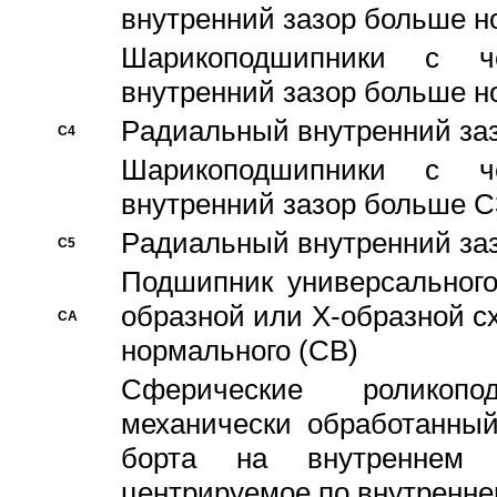
внутренний зазор больше н
Шарикоподшипники с че
внутренний зазор больше н
Pадиальный внутренний за
C4
Шарикоподшипники с че
внутренний зазор больше C
Pадиальный внутренний за
C5
Подшипник универсального
образной или Х-образной с
CA
нормального (CB)
Сферические роликопо
механически обработанный
борта на внутреннем 
центрируемое по внутренне