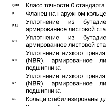
Класс точности 0 стандар
Q601
Фланец на наружном кольц
R
Уплотнение из бутадие
RS1
армированное листовой ста
Уплотнение из бутадие
RSH
армированное листовой ста
Уплотнение низкого трения
(NBR), армированное л
RSL
подшипника
Уплотнение низкого трения
(NBR), армированное л
RZ
подшипника
Кольца стабилизированы дл
S1