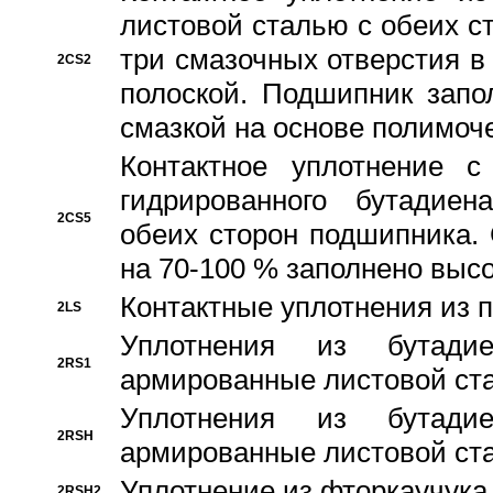
листовой сталью с обеих с
три смазочных отверстия в
2CS2
полоской. Подшипник запо
смазкой на основе полимо
Контактное уплотнение 
гидрированного бутадиен
2CS5
обеих сторон подшипника.
на 70-100 % заполнено выс
Контактные уплотнения из 
2LS
Уплотнения из бутадие
2RS1
армированные листовой ста
Уплотнения из бутадие
2RSH
армированные листовой ста
Уплотнение из фторкаучука
2RSH2