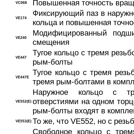
Повышенная точность вращ
VC068
Фиксирующий паз в наружн
VE174
кольца и повышенная точн
Модифицированный подши
VE240
смещения
Тугое кольцо с тремя резь
VE447
рым-болты
Тугое кольцо с тремя рез
VE447E
тремя рым-болтами в компл
Наружное кольцо с тр
отверстиями на одном торце
VE552(E)
рым-болты входят в компле
То же, что VE552, но с рез
VE553(E)
Свободное кольцо с трем