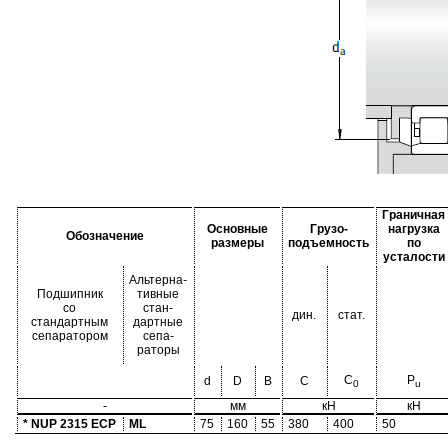
Граничная
Основные
Грузо-
нагрузка
Обозначение
размеры
подъемность
по
усталости
Альтерна-
Подшипник
тивные
со
стан-
дин.
стат.
стандартным
дартные
сепаратором
сепа-
раторы
C
P
d
D
B
C
0
u
-
мм
кН
кН
* NUP 2315 ECP
ML
75
160
55
380
400
50