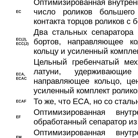
Oптимизированная внутренн
число роликов большего
EC
контакта торцов роликов с 
Два стальных сепаратора 
бортов, направляющее ко
EC(J),
ECC(J)
кольцу и усиленный компле
Цельный гребенчатый мех
латуни, удерживающи
ECA,
ECAC
направляющее кольцо, цен
усиленный комплект ролико
То же, что ECA, но со стал
ECAF
Оптимизированная внут
EF
обработанный сепаратор из
Оптимизированная внут
EM