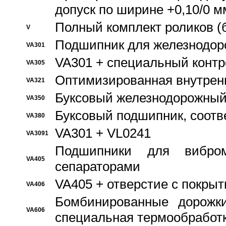
допуск по ширине +0,10/0 м
Полный комплект роликов (
V
Подшипник для железнодор
VA301
VA301 + специальный контр
VA305
Оптимизированная внутрен
VA321
Буксовый железнодорожный
VA350
Буксовый подшипник, соотв
VA380
VA301 + VL0241
VA3091
Подшипники для вибром
VA405
сепараторами
VA405 + отверстие с покры
VA406
Бомбинированные дорожк
VA606
специальная термообработ