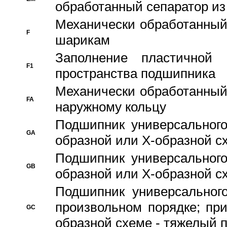
обработанный сепаратор из
Механически обработанный
F
шарикам
Заполнение пластичной
F1
пространства подшипника
Механически обработанный
FA
наружному кольцу
Подшипник универсального
GA
образной или Х-образной сх
Подшипник универсального
GB
образной или Х-образной с
Подшипник универсального
произвольном порядке; пр
GC
образной схеме - тяжелый 