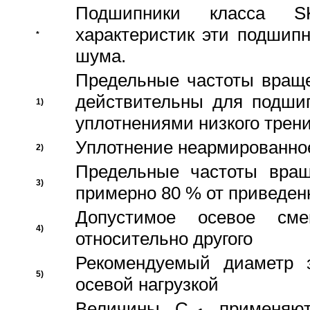
Подшипники класса S
характеристик эти подшип
*
шума.
Предельные частоты враще
действительны для подши
1)
уплотнениями низкого трени
Уплотнение неармированно
2)
Предельные частоты вращ
3)
примерно 80 % от приведен
Допустимое осевое сме
4)
относительно другого
Рекомендуемый диаметр 
5)
осевой нагрузкой
Величины C
применяют