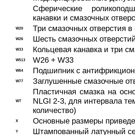
Сферические роликопод
канавки и смазочных отвер
Три смазочных отверстия в
W20
Шесть смазочных отверстий
W26
Кольцевая канавка и три с
W33
W26 + W33
W513
Подшипник с антифрикционн
W64
Заглушенные смазочные от
W77
Пластичная смазка на осн
NLGI 2-3, для интервала те
WT
количество)
Основные размеры приведен
X
Штампованный латунный се
Y