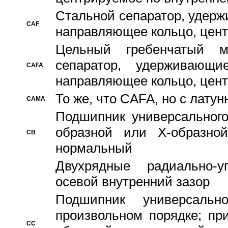
Стальной сепаратор, удерж
CAF
направляющее кольцо, цент
Цельный гребенчатый м
сепаратор, удерживающ
CAFA
направляющее кольцо, цент
То же, что CAFA, но с лату
CAMA
Подшипник универсального
образной или Х-образно
CB
нормальный
Двухрядные радиально-
осевой внутренний зазор
Подшипник универсальн
произвольном порядке; пр
CC