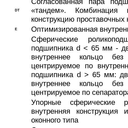
Согласованная пара под
«тандем». Комбинация
DT
конструкцию проставочных 
Оптимизированная внутрен
E
Сферические роликопод
подшипника d < 65 мм - дв
внутреннее кольцо без
центрируемое по внутренн
подшипника d > 65 мм: дв
внутреннее кольцо без
центрируемое по сепарато
Упорные сферические ро
внутренняя конструкция 
оконного типа