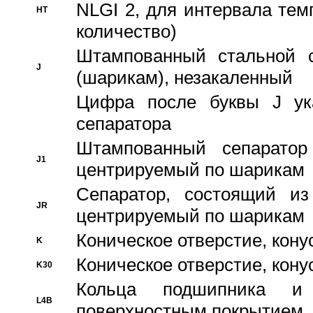
NLGI 2, для интервала темп
HT
количество)
Штампованный стальной с
J
(шарикам), незакаленный
Цифра после буквы J ука
сепаратора
Штампованный сепаратор
J1
центрируемый по шарикам
Сепаратор, состоящий из
JR
центрируемый по шарикам
Коническое отверстие, кону
K
Коническое отверстие, кону
K30
Кольца подшипника и
L4B
поверхностным покрытием