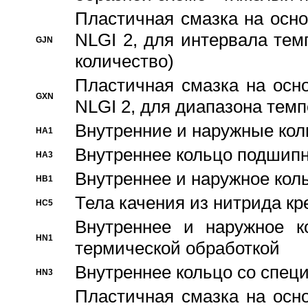
Пластичная смазка на осно
NLGI 2, для интервала темп
GJN
количество)
Пластичная смазка на осн
GXN
NLGI 2, для диапазона темп
Внутренние и наружные кол
HA1
Bнутреннее кольцо подшипн
HA3
Bнутреннее и наружное коль
HB1
Тела качения из нитрида к
HC5
Bнутреннее и наружное к
HN1
термической обработкой
Внутреннее кольцо со спец
HN3
Пластичная смазка на осн