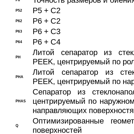
Точность размеров и биения
P6
P5 + C2
P52
P6 + C2
P62
P6 + C3
P63
P6 + C4
P64
Литой сепаратор из стек
PH
PEEK, центрируемый по ро
Литой сепаратор из стек
PHA
PEEK, центрируемый по на
Сепаратор из стеклонапо
центрируемый по наружном
PHAS
направляющих поверхностя
Оптимизированные геомет
Q
поверхностей