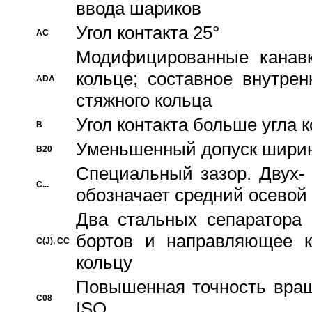
ввода шариков
Угол контакта 25°
AC
Модифицированные канавк
кольце; составное внутре
ADA
стяжного кольца
Угол контакта больше угла 
B
Уменьшенный допуск шири
B20
Специальный зазор. Двух-
C...
обозначает средний осевой
Два стальных сепаратора 
бортов и направляющее к
C(J), CC
кольцу
Повышенная точность враще
C08
ISO