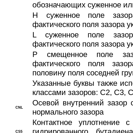
обозначающих суженное ил
H суженное поле зазора
фактического поля зазора у
L суженное поле зазор
фактического поля зазора у
P смещенное поле заз
фактического поля заз
половину поля соседней гр
Указанные буквы также ис
классами зазоров: С2, C3, 
Осевой внутренний зазор 
CNL
нормального зазора
Контактное уплотнение 
гидрированного бутадиен
CS5