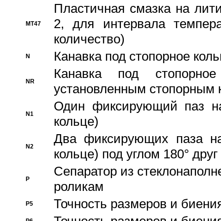
Пластичная смазка на лити
2, для интервала темпера
MT47
количество)
Канавка под стопорное кол
N
Канавка под стопорно
NR
установленным стопорным 
Один фиксирующий паз на
N1
кольце)
Два фиксирующих паза на
N2
кольце) под углом 180° друг 
Cепаратор из стеклонаполн
P
роликам
Точность размеров и биения
P5