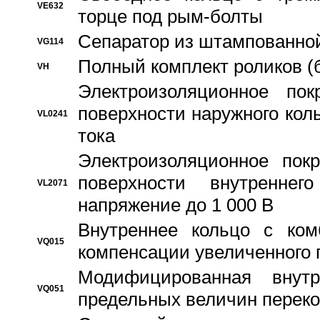
VE632
торце под рым-болты
Сепаратор из штампованной
VG114
Полный комплект роликов (
VH
Электроизоляционное по
поверхности наружного коль
VL0241
тока
Электроизоляционное пок
поверхности внутреннег
VL2071
напряжение до 1 000 В
Bнутреннее кольцо с ком
VQ015
компенсации увеличенного 
Модифицированная внут
VQ051
предельных величин переко