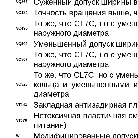
Суженный допуск ширины вн
VQ267
Точность вращения выше, 
VQ424
То же, что CL7C, но с ум
VQ495
наружного диаметра
Уменьшенный допуск ширин
VQ506
То же, что CL7C, но с ум
VQ507
наружного диаметра
То же, что CL7C, но с уме
кольца и уменьшенными и
VQ523
диаметра
Закладная антизадирная пл
VT143
Нетоксичная пластичная сма
VT378
питания)
Модифицированные допуски
W