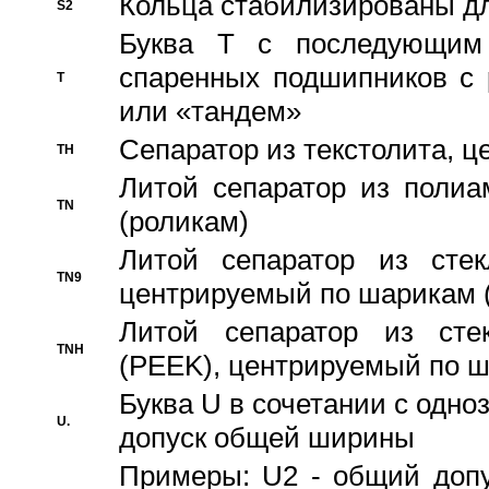
Кольца стабилизированы дл
S2
Буква T с последующим
спаренных подшипников с 
T
или «тандем»
Сепаратор из текстолита, 
TH
Литой сепаратор из полиа
TN
(роликам)
Литой сепаратор из стекл
TN9
центрируемый по шарикам 
Литой сепаратор из стек
TNH
(PEEK), центрируемый по 
Буква U в сочетании с одн
U.
допуск общей ширины
Примеры: U2 - общий допу