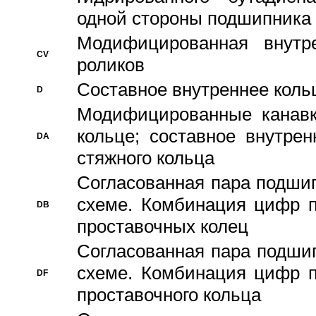
одной стороны подшипника
Модифицированная внутре
CV
роликов
Составное внутреннее кольц
D
Модифицированные канавк
кольце; составное внутре
DA
стяжного кольца
Согласованная пара подши
схеме. Комбинация цифр п
DB
проставочных колец
Согласованная пара подши
схеме. Комбинация цифр п
DF
проставочного кольца