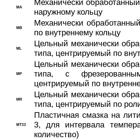
Механически обработанный
MA
наружному кольцу
Механически обработанный
MB
по внутреннему кольцу
Цельный механически обра
ML
типа, центрируемый по вну
Цельный механически обра
типа, с фрезерованны
MP
центрируемый по внутренне
Цельный механически обра
MR
типа, центрируемый по рол
Пластичная смазка на лити
3, для интервала темпера
MT33
количество)