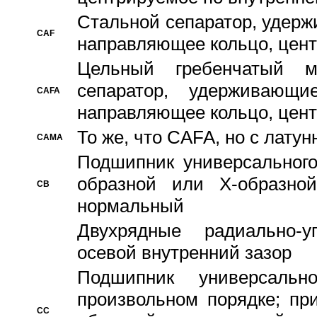
Стальной сепаратор, удерж
CAF
направляющее кольцо, цент
Цельный гребенчатый м
сепаратор, удерживающ
CAFA
направляющее кольцо, цент
То же, что CAFA, но с лату
CAMA
Подшипник универсального
образной или Х-образно
CB
нормальный
Двухрядные радиально-
осевой внутренний зазор
Подшипник универсальн
произвольном порядке; пр
CC