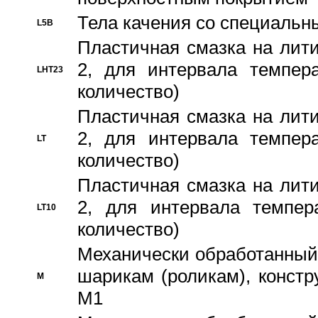
Тела качения со специаль
L5B
Пластичная смазка на лити
2, для интервала темпера
LHT23
количество)
Пластичная смазка на лити
2, для интервала темпера
LT
количество)
Пластичная смазка на лити
2, для интервала темпер
LT10
количество)
Механически обработанный 
шарикам (роликам), констр
M
M1