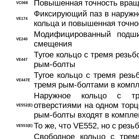
Повышенная точность вращ
VC068
Фиксирующий паз в наружн
VE174
кольца и повышенная точн
Модифицированный подши
VE240
смещения
Тугое кольцо с тремя резь
VE447
рым-болты
Тугое кольцо с тремя рез
VE447E
тремя рым-болтами в компл
Наружное кольцо с тр
отверстиями на одном торце
VE552(E)
рым-болты входят в компле
То же, что VE552, но с рез
VE553(E)
Свободное кольцо с трем