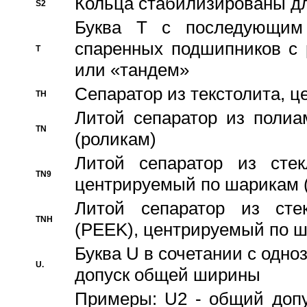
Кольца стабилизированы дл
S2
Буква T с последующим
спаренных подшипников с 
T
или «тандем»
Сепаратор из текстолита, 
TH
Литой сепаратор из полиа
TN
(роликам)
Литой сепаратор из стекл
TN9
центрируемый по шарикам 
Литой сепаратор из стек
TNH
(PEEK), центрируемый по 
Буква U в сочетании с одн
U.
допуск общей ширины
Примеры: U2 - общий допу