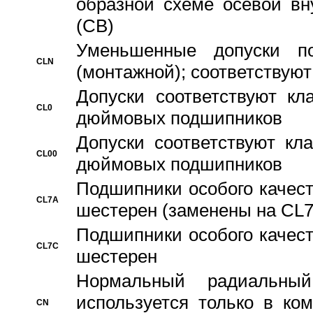
образной схеме осевой вн
(CB)
Уменьшенные допуски 
CLN
(монтажной); соответствуют
Допуски соответствуют кл
CL0
дюймовых подшипников
Допуски соответствуют кл
CL00
дюймовых подшипников
Подшипники особого качест
CL7A
шестерен (заменены на CL
Подшипники особого качест
CL7C
шестерен
Hормальный радиальный
используется только в ко
CN