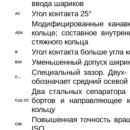
ввода шариков
Угол контакта 25°
AC
Модифицированные канавк
кольце; составное внутре
ADA
стяжного кольца
Угол контакта больше угла 
B
Уменьшенный допуск шири
B20
Специальный зазор. Двух-
C...
обозначает средний осевой
Два стальных сепаратора 
бортов и направляющее к
C(J), CC
кольцу
Повышенная точность враще
C08
ISO