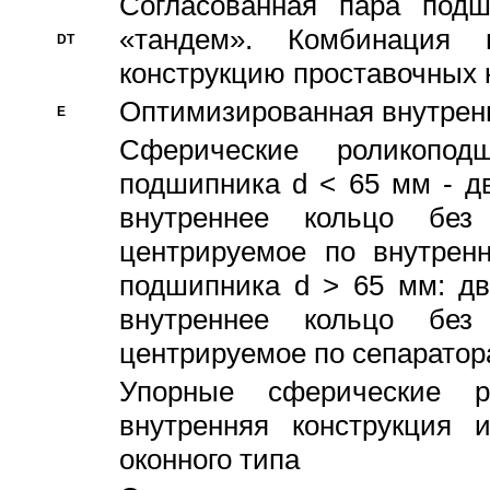
Согласованная пара под
«тандем». Комбинация
DT
конструкцию проставочных 
Оптимизированная внутрен
E
Сферические роликопод
подшипника d < 65 мм - дв
внутреннее кольцо без
центрируемое по внутренн
подшипника d > 65 мм: дв
внутреннее кольцо без
центрируемое по сепарато
Упорные сферические ро
внутренняя конструкция 
оконного типа