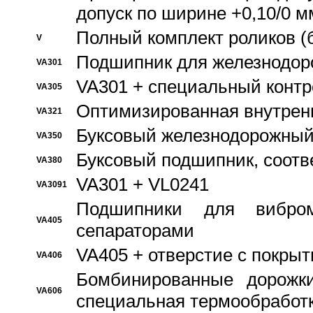
допуск по ширине +0,10/0 м
Полный комплект роликов (
V
Подшипник для железнодор
VA301
VA301 + специальный контр
VA305
Оптимизированная внутрен
VA321
Буксовый железнодорожный
VA350
Буксовый подшипник, соотв
VA380
VA301 + VL0241
VA3091
Подшипники для вибром
VA405
сепараторами
VA405 + отверстие с покры
VA406
Бомбинированные дорожк
VA606
специальная термообработ