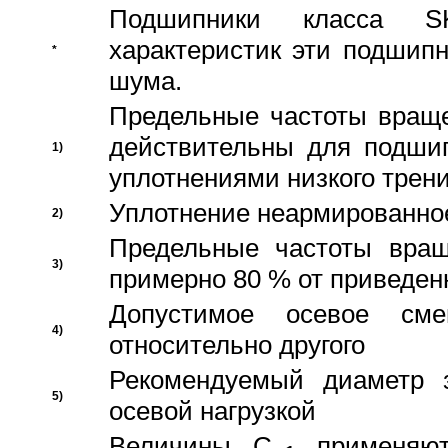
Подшипники класса S
характеристик эти подшип
*
шума.
Предельные частоты враще
действительны для подши
1)
уплотнениями низкого трени
Уплотнение неармированно
2)
Предельные частоты вращ
3)
примерно 80 % от приведен
Допустимое осевое сме
4)
относительно другого
Рекомендуемый диаметр 
5)
осевой нагрузкой
Величины C
применяют