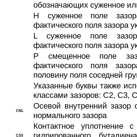
обозначающих суженное ил
H суженное поле зазора
фактического поля зазора у
L суженное поле зазор
фактического поля зазора у
P смещенное поле заз
фактического поля заз
половину поля соседней гр
Указанные буквы также ис
классами зазоров: С2, C3, 
Осевой внутренний зазор 
CNL
нормального зазора
Контактное уплотнение 
гидрированного бутадиен
CS5