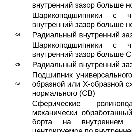
внутренний зазор больше н
Шарикоподшипники с че
внутренний зазор больше н
Pадиальный внутренний за
C4
Шарикоподшипники с че
внутренний зазор больше C
Pадиальный внутренний за
C5
Подшипник универсального
образной или Х-образной с
CA
нормального (CB)
Сферические роликопо
механически обработанный
борта на внутреннем 
центрируемое по внутренне