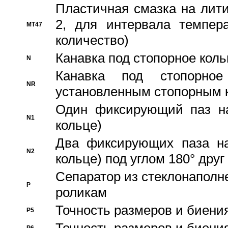
Пластичная смазка на лити
2, для интервала темпера
MT47
количество)
Канавка под стопорное кол
N
Канавка под стопорно
NR
установленным стопорным 
Один фиксирующий паз на
N1
кольце)
Два фиксирующих паза на
N2
кольце) под углом 180° друг 
Cепаратор из стеклонаполн
P
роликам
Точность размеров и биения
P5