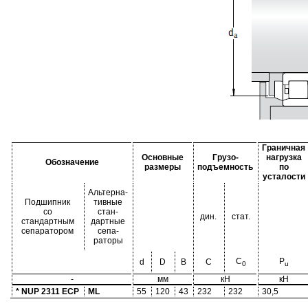
Граничная
Основные
Грузо-
нагрузка
Обозначение
размеры
подъемность
по
усталости
Альтерна-
Подшипник
тивные
со
стан-
дин.
стат.
стандартным
дартные
сепаратором
сепа-
раторы
C
P
d
D
B
C
0
u
-
мм
кН
кН
* NUP 2311 ECP
ML
55
120
43
232
232
30,5