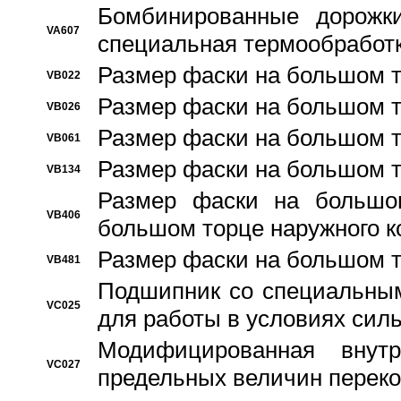
Бомбинированные дорожк
VA607
специальная термообработ
Размер фаски на большом т
VB022
Размер фаски на большом т
VB026
Размер фаски на большом т
VB061
Размер фаски на большом т
VB134
Размер фаски на большо
VB406
большом торце наружного к
Размер фаски на большом т
VB481
Подшипник со специальным
VC025
для работы в условиях сил
Модифицированная внут
VC027
предельных величин переко