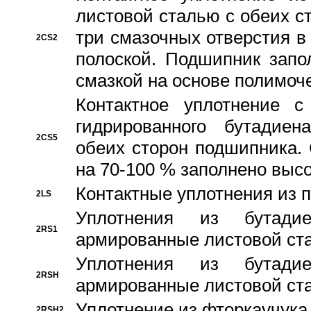
листовой сталью с обеих с
три смазочных отверстия в
2CS2
полоской. Подшипник запо
смазкой на основе полимо
Контактное уплотнение 
гидрированного бутадиен
2CS5
обеих сторон подшипника.
на 70-100 % заполнено выс
Контактные уплотнения из 
2LS
Уплотнения из бутадие
2RS1
армированные листовой ста
Уплотнения из бутадие
2RSH
армированные листовой ста
Уплотнение из фторкаучука
2RSH2