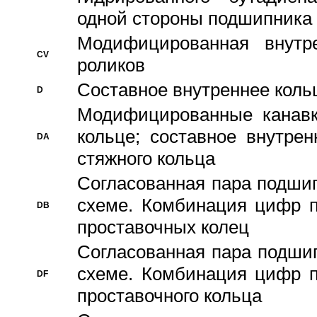
одной стороны подшипника
Модифицированная внутре
CV
роликов
Составное внутреннее кольц
D
Модифицированные канавк
кольце; составное внутре
DA
стяжного кольца
Согласованная пара подши
схеме. Комбинация цифр п
DB
проставочных колец
Согласованная пара подши
схеме. Комбинация цифр п
DF
проставочного кольца