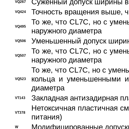
Суженный допуск ширины вн
VQ267
Точность вращения выше, 
VQ424
То же, что CL7C, но с ум
VQ495
наружного диаметра
Уменьшенный допуск ширин
VQ506
То же, что CL7C, но с ум
VQ507
наружного диаметра
То же, что CL7C, но с уме
кольца и уменьшенными и
VQ523
диаметра
Закладная антизадирная пл
VT143
Нетоксичная пластичная сма
VT378
питания)
Модифицированные допуски
W