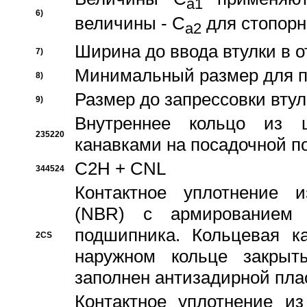
a1
6)
величины - C
для стопорн
a2
Ширина до ввода втулки в 
7)
Минимальный размер для п
8)
Размер до запрессовки втул
9)
Внутреннее кольцо из 
235220
канавками на посадочной п
C2H + CNL
344524
Контактное уплотнение и
(NBR) с армированием 
подшипника. Кольцевая к
2CS
наружном кольце закрыт
заполнен антизадирной пла
Контактное уплотнение и