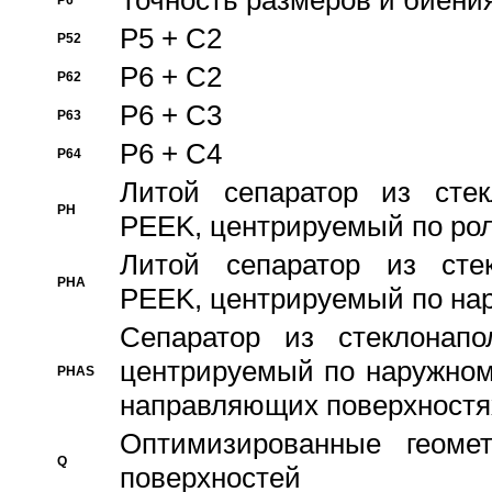
Точность размеров и биения
P6
P5 + C2
P52
P6 + C2
P62
P6 + C3
P63
P6 + C4
P64
Литой сепаратор из стек
PH
PEEK, центрируемый по ро
Литой сепаратор из стек
PHA
PEEK, центрируемый по на
Сепаратор из стеклонапо
центрируемый по наружном
PHAS
направляющих поверхностя
Оптимизированные геомет
Q
поверхностей