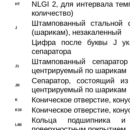
NLGI 2, для интервала темп
HT
количество)
Штампованный стальной с
J
(шарикам), незакаленный
Цифра после буквы J ука
сепаратора
Штампованный сепаратор
J1
центрируемый по шарикам
Сепаратор, состоящий из
JR
центрируемый по шарикам
Коническое отверстие, кону
K
Коническое отверстие, кону
K30
Кольца подшипника и
L4B
поверхностным покрытием