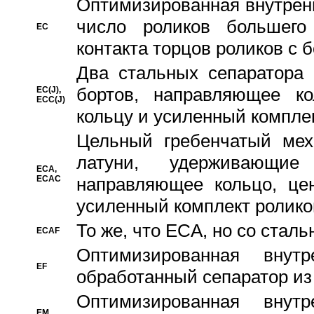
Oптимизированная внутренн
число роликов большего
EC
контакта торцов роликов с 
Два стальных сепаратора 
бортов, направляющее ко
EC(J),
ECC(J)
кольцу и усиленный компле
Цельный гребенчатый мех
латуни, удерживающи
ECA,
ECAC
направляющее кольцо, цен
усиленный комплект ролико
То же, что ECA, но со стал
ECAF
Оптимизированная внут
EF
обработанный сепаратор из
Оптимизированная внут
EM