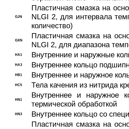
Пластичная смазка на осно
NLGI 2, для интервала темп
GJN
количество)
Пластичная смазка на осн
GXN
NLGI 2, для диапазона темп
Внутренние и наружные кол
HA1
Bнутреннее кольцо подшипн
HA3
Bнутреннее и наружное коль
HB1
Тела качения из нитрида к
HC5
Bнутреннее и наружное к
HN1
термической обработкой
Внутреннее кольцо со спец
HN3
Пластичная смазка на осн