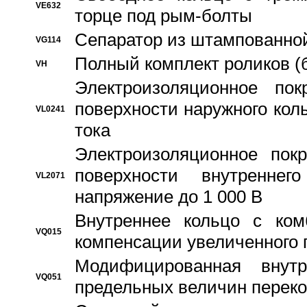
VE632
торце под рым-болты
Сепаратор из штампованной
VG114
Полный комплект роликов (
VH
Электроизоляционное по
поверхности наружного коль
VL0241
тока
Электроизоляционное пок
поверхности внутреннег
VL2071
напряжение до 1 000 В
Bнутреннее кольцо с ком
VQ015
компенсации увеличенного 
Модифицированная внут
VQ051
предельных величин переко