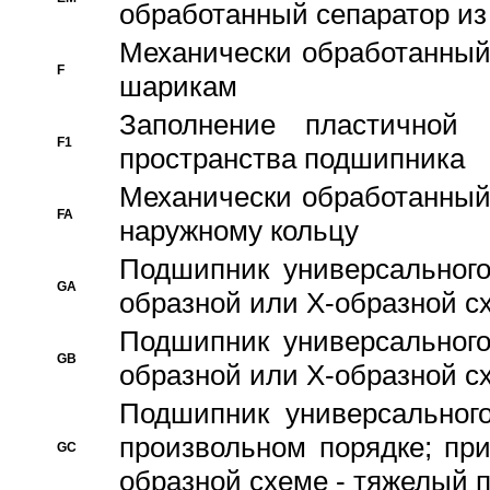
обработанный сепаратор из
Механически обработанный
F
шарикам
Заполнение пластичной
F1
пространства подшипника
Механически обработанный
FA
наружному кольцу
Подшипник универсального
GA
образной или Х-образной сх
Подшипник универсального
GB
образной или Х-образной с
Подшипник универсального
произвольном порядке; пр
GC
образной схеме - тяжелый 