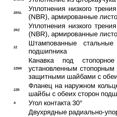
Уплотнения низкого трения
2RSL
(NBR), армированные листо
Уплотнения низкого трения
2RZ
(NBR), армированные листо
Штампованные стальные
2Z
подшипника
Канавка под стопорно
установленным стопорным
2ZNR
защитными шайбами с обеи
Фланец на наружном кольц
2ZR
шайбы с обеих сторон под
Угол контакта 30°
A
Двухрядные радиально-упо