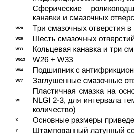
Сферические роликопод
канавки и смазочных отвер
Три смазочных отверстия в
W20
Шесть смазочных отверстий
W26
Кольцевая канавка и три с
W33
W26 + W33
W513
Подшипник с антифрикционн
W64
Заглушенные смазочные от
W77
Пластичная смазка на осн
NLGI 2-3, для интервала те
WT
количество)
Основные размеры приведен
X
Штампованный латунный се
Y