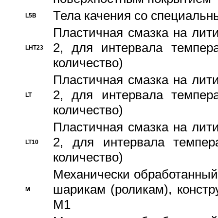
Тела качения со специаль
L5B
Пластичная смазка на лити
2, для интервала темпера
LHT23
количество)
Пластичная смазка на лити
2, для интервала темпера
LT
количество)
Пластичная смазка на лити
2, для интервала темпер
LT10
количество)
Механически обработанный 
шарикам (роликам), констр
M
M1