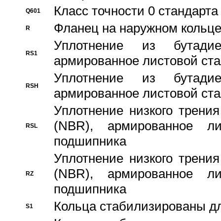
Класс точности 0 стандар
Q601
Фланец на наружном кольц
R
Уплотнение из бутадие
RS1
армированное листовой ста
Уплотнение из бутадие
RSH
армированное листовой ста
Уплотнение низкого трения
(NBR), армированное л
RSL
подшипника
Уплотнение низкого трения
(NBR), армированное л
RZ
подшипника
Кольца стабилизированы дл
S1