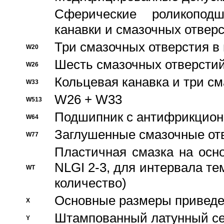
Сферические роликопод
канавки и смазочных отвер
Три смазочных отверстия в
W20
Шесть смазочных отверстий
W26
Кольцевая канавка и три с
W33
W26 + W33
W513
Подшипник с антифрикционн
W64
Заглушенные смазочные от
W77
Пластичная смазка на осн
NLGI 2-3, для интервала те
WT
количество)
Основные размеры приведен
X
Штампованный латунный се
Y