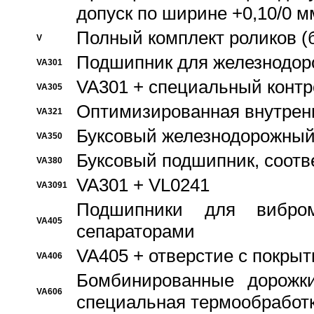
допуск по ширине +0,10/0 м
Полный комплект роликов (
V
Подшипник для железнодор
VA301
VA301 + специальный контр
VA305
Оптимизированная внутрен
VA321
Буксовый железнодорожный
VA350
Буксовый подшипник, соотв
VA380
VA301 + VL0241
VA3091
Подшипники для вибром
VA405
сепараторами
VA405 + отверстие с покры
VA406
Бомбинированные дорожк
VA606
специальная термообработ