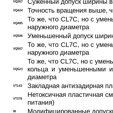
Суженный допуск ширины вн
VQ267
Точность вращения выше, 
VQ424
То же, что CL7C, но с ум
VQ495
наружного диаметра
Уменьшенный допуск ширин
VQ506
То же, что CL7C, но с ум
VQ507
наружного диаметра
То же, что CL7C, но с уме
кольца и уменьшенными и
VQ523
диаметра
Закладная антизадирная пл
VT143
Нетоксичная пластичная сма
VT378
питания)
Модифицированные допуски
W