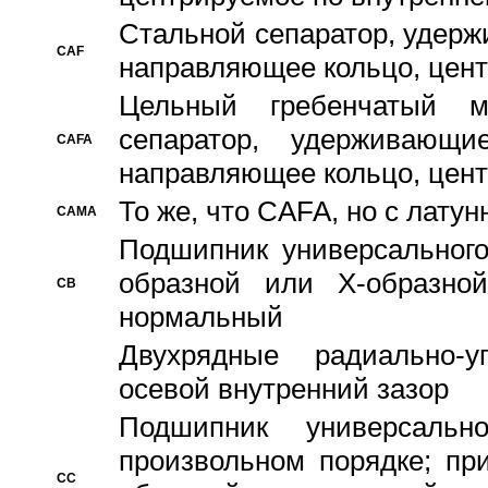
Стальной сепаратор, удерж
CAF
направляющее кольцо, цент
Цельный гребенчатый м
сепаратор, удерживающ
CAFA
направляющее кольцо, цент
То же, что CAFA, но с лату
CAMA
Подшипник универсального
образной или Х-образно
CB
нормальный
Двухрядные радиально-
осевой внутренний зазор
Подшипник универсальн
произвольном порядке; пр
CC