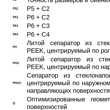
Точность размеров и биения
P6
P5 + C2
P52
P6 + C2
P62
P6 + C3
P63
P6 + C4
P64
Литой сепаратор из стек
PH
PEEK, центрируемый по ро
Литой сепаратор из стек
PHA
PEEK, центрируемый по на
Сепаратор из стеклонапо
центрируемый по наружном
PHAS
направляющих поверхностя
Оптимизированные геомет
Q
поверхностей