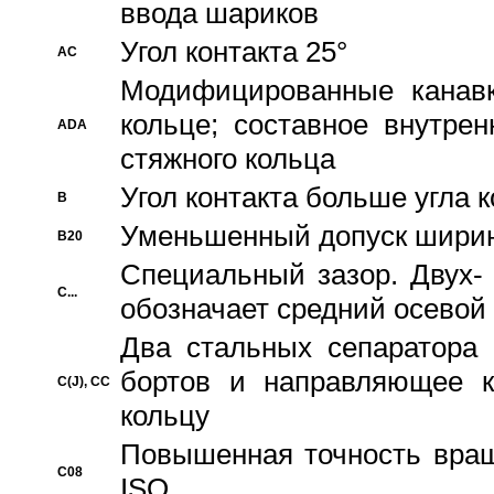
ввода шариков
Угол контакта 25°
AC
Модифицированные канавк
кольце; составное внутре
ADA
стяжного кольца
Угол контакта больше угла 
B
Уменьшенный допуск шири
B20
Специальный зазор. Двух-
C...
обозначает средний осевой
Два стальных сепаратора 
бортов и направляющее к
C(J), CC
кольцу
Повышенная точность враще
C08
ISO