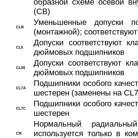
образной схеме осевой вн
(CB)
Уменьшенные допуски 
CLN
(монтажной); соответствуют
Допуски соответствуют кл
CL0
дюймовых подшипников
Допуски соответствуют кл
CL00
дюймовых подшипников
Подшипники особого качест
CL7A
шестерен (заменены на CL
Подшипники особого качест
CL7C
шестерен
Hормальный радиальный
используется только в ко
CN