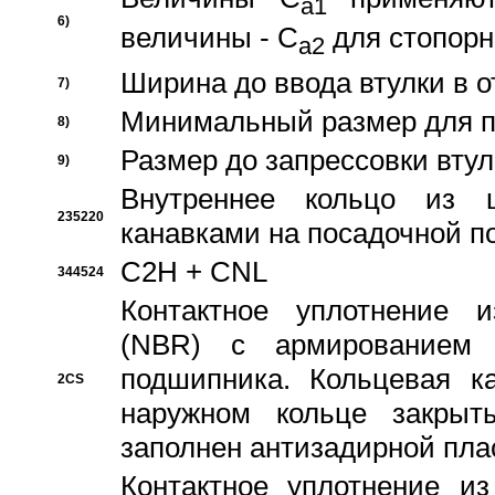
a1
6)
величины - C
для стопорн
a2
Ширина до ввода втулки в 
7)
Минимальный размер для п
8)
Размер до запрессовки втул
9)
Внутреннее кольцо из 
235220
канавками на посадочной п
C2H + CNL
344524
Контактное уплотнение и
(NBR) с армированием 
подшипника. Кольцевая к
2CS
наружном кольце закрыт
заполнен антизадирной пла
Контактное уплотнение и