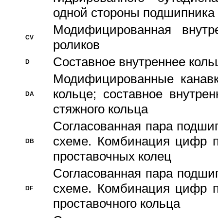
одной стороны подшипника
Модифицированная внутре
CV
роликов
Составное внутреннее кольц
D
Модифицированные канавк
кольце; составное внутре
DA
стяжного кольца
Согласованная пара подши
схеме. Комбинация цифр п
DB
проставочных колец
Согласованная пара подши
схеме. Комбинация цифр п
DF
проставочного кольца