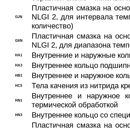
Пластичная смазка на осно
NLGI 2, для интервала темп
GJN
количество)
Пластичная смазка на осн
GXN
NLGI 2, для диапазона темп
Внутренние и наружные кол
HA1
Bнутреннее кольцо подшипн
HA3
Bнутреннее и наружное коль
HB1
Тела качения из нитрида к
HC5
Bнутреннее и наружное к
HN1
термической обработкой
Внутреннее кольцо со спец
HN3
Пластичная смазка на осн