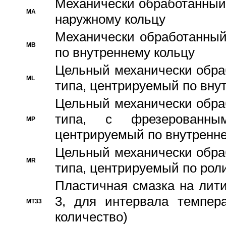
Механически обработанный
MA
наружному кольцу
Механически обработанный
MB
по внутреннему кольцу
Цельный механически обра
ML
типа, центрируемый по вну
Цельный механически обра
типа, с фрезерованны
MP
центрируемый по внутренне
Цельный механически обра
MR
типа, центрируемый по рол
Пластичная смазка на лити
3, для интервала темпера
MT33
количество)