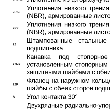
Уплотнения низкого трения
2RSL
(NBR), армированные листо
Уплотнения низкого трения
2RZ
(NBR), армированные листо
Штампованные стальные
2Z
подшипника
Канавка под стопорно
установленным стопорным
2ZNR
защитными шайбами с обеи
Фланец на наружном кольц
2ZR
шайбы с обеих сторон под
Угол контакта 30°
A
Двухрядные радиально-упо