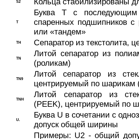
Кольца стабилизированы дл
S2
Буква T с последующим
спаренных подшипников с 
T
или «тандем»
Сепаратор из текстолита, 
TH
Литой сепаратор из полиа
TN
(роликам)
Литой сепаратор из стекл
TN9
центрируемый по шарикам 
Литой сепаратор из стек
TNH
(PEEK), центрируемый по 
Буква U в сочетании с одн
U.
допуск общей ширины
Примеры: U2 - общий допу