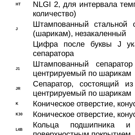
NLGI 2, для интервала темп
HT
количество)
Штампованный стальной с
J
(шарикам), незакаленный
Цифра после буквы J ука
сепаратора
Штампованный сепаратор
J1
центрируемый по шарикам
Сепаратор, состоящий из
JR
центрируемый по шарикам
Коническое отверстие, кону
K
Коническое отверстие, кону
K30
Кольца подшипника и
L4B
поверхностным покрытием