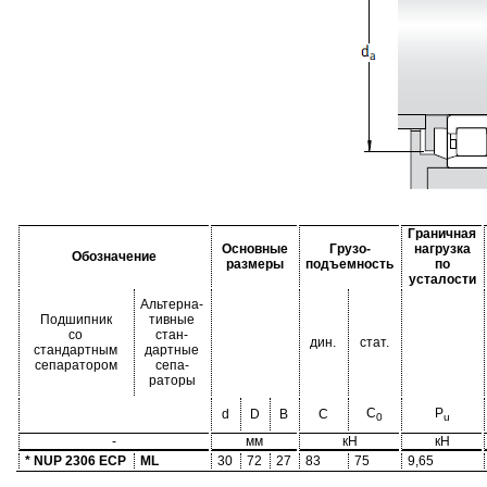
Граничная
Основные
Грузо-
нагрузка
Обозначение
размеры
подъемность
по
усталости
Альтерна-
Подшипник
тивные
со
стан-
дин.
стат.
стандартным
дартные
сепаратором
сепа-
раторы
C
P
d
D
B
C
0
u
-
мм
кН
кН
* NUP 2306 ECP
ML
30
72
27
83
75
9,65