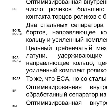
Oптимизированная внутренн
число роликов большего
EC
контакта торцов роликов с 
Два стальных сепаратора 
бортов, направляющее ко
EC(J),
ECC(J)
кольцу и усиленный компле
Цельный гребенчатый мех
латуни, удерживающи
ECA,
ECAC
направляющее кольцо, цен
усиленный комплект ролико
То же, что ECA, но со стал
ECAF
Оптимизированная внут
EF
обработанный сепаратор из
Оптимизированная внут
EM