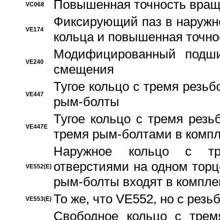
Повышенная точность вращ
VC068
Фиксирующий паз в наружн
VE174
кольца и повышенная точн
Модифицированный подши
VE240
смещения
Тугое кольцо с тремя резь
VE447
рым-болты
Тугое кольцо с тремя рез
VE447E
тремя рым-болтами в компл
Наружное кольцо с тр
отверстиями на одном торце
VE552(E)
рым-болты входят в компле
То же, что VE552, но с рез
VE553(E)
Свободное кольцо с трем