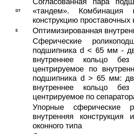
Согласованная пара под
«тандем». Комбинация
DT
конструкцию проставочных 
Оптимизированная внутрен
E
Сферические роликопод
подшипника d < 65 мм - дв
внутреннее кольцо без
центрируемое по внутренн
подшипника d > 65 мм: дв
внутреннее кольцо без
центрируемое по сепарато
Упорные сферические ро
внутренняя конструкция 
оконного типа