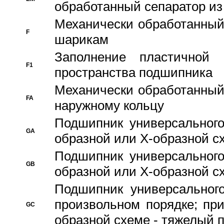
обработанный сепаратор из
Механически обработанный
F
шарикам
Заполнение пластичной
F1
пространства подшипника
Механически обработанный
FA
наружному кольцу
Подшипник универсального
GA
образной или Х-образной сх
Подшипник универсального
GB
образной или Х-образной с
Подшипник универсального
произвольном порядке; пр
GC
образной схеме - тяжелый 