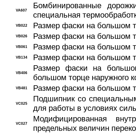
Бомбинированные дорожк
VA607
специальная термообработ
Размер фаски на большом т
VB022
Размер фаски на большом т
VB026
Размер фаски на большом т
VB061
Размер фаски на большом т
VB134
Размер фаски на большо
VB406
большом торце наружного к
Размер фаски на большом т
VB481
Подшипник со специальным
VC025
для работы в условиях сил
Модифицированная внут
VC027
предельных величин переко