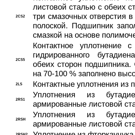
листовой сталью с обеих с
три смазочных отверстия в
2CS2
полоской. Подшипник запо
смазкой на основе полимо
Контактное уплотнение 
гидрированного бутадиен
2CS5
обеих сторон подшипника.
на 70-100 % заполнено выс
Контактные уплотнения из 
2LS
Уплотнения из бутадие
2RS1
армированные листовой ста
Уплотнения из бутадие
2RSH
армированные листовой ста
Уплотнение из фторкаучука
2RSH2