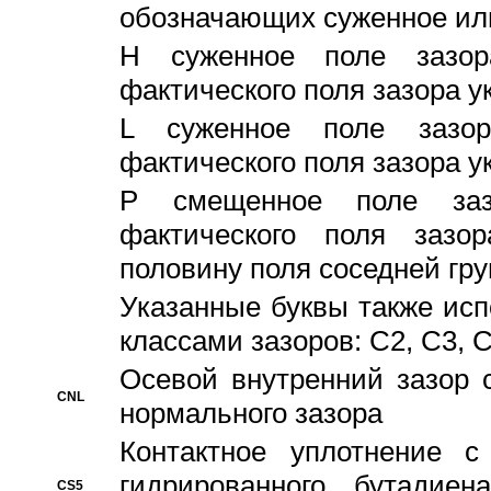
обозначающих суженное ил
H суженное поле зазора
фактического поля зазора у
L суженное поле зазор
фактического поля зазора у
P смещенное поле заз
фактического поля заз
половину поля соседней гр
Указанные буквы также ис
классами зазоров: С2, C3, 
Осевой внутренний зазор 
CNL
нормального зазора
Контактное уплотнение 
гидрированного бутадиен
CS5