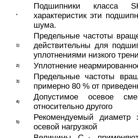
Подшипники класса S
характеристик эти подшип
*
шума.
Предельные частоты враще
действительны для подши
1)
уплотнениями низкого трени
Уплотнение неармированно
2)
Предельные частоты вращ
3)
примерно 80 % от приведен
Допустимое осевое сме
4)
относительно другого
Рекомендуемый диаметр 
5)
осевой нагрузкой
Величины C
применяют