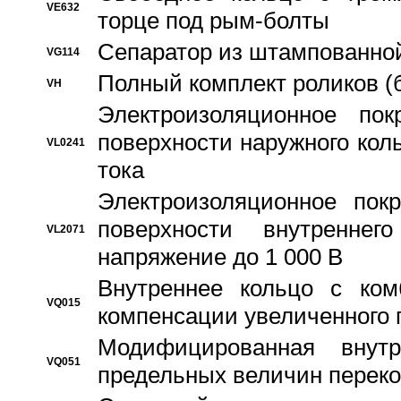
VE632
торце под рым-болты
Сепаратор из штампованной
VG114
Полный комплект роликов (
VH
Электроизоляционное по
поверхности наружного коль
VL0241
тока
Электроизоляционное пок
поверхности внутреннег
VL2071
напряжение до 1 000 В
Bнутреннее кольцо с ком
VQ015
компенсации увеличенного 
Модифицированная внут
VQ051
предельных величин переко