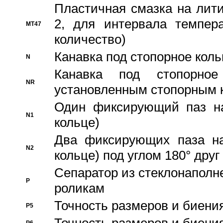
Пластичная смазка на лити
2, для интервала темпера
MT47
количество)
Канавка под стопорное кол
N
Канавка под стопорно
NR
установленным стопорным 
Один фиксирующий паз на
N1
кольце)
Два фиксирующих паза на
N2
кольце) под углом 180° друг 
Cепаратор из стеклонаполн
P
роликам
Точность размеров и биения
P5