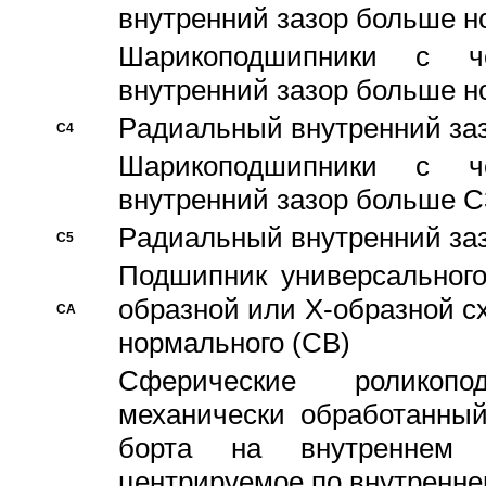
внутренний зазор больше н
Шарикоподшипники с че
внутренний зазор больше н
Pадиальный внутренний за
C4
Шарикоподшипники с че
внутренний зазор больше C
Pадиальный внутренний за
C5
Подшипник универсального
образной или Х-образной с
CA
нормального (CB)
Сферические роликопо
механически обработанный
борта на внутреннем 
центрируемое по внутренне