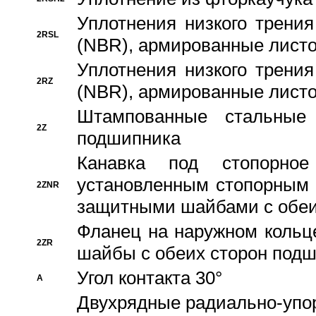
Уплотнения низкого трения
2RSL
(NBR), армированные листо
Уплотнения низкого трения
2RZ
(NBR), армированные листо
Штампованные стальные
2Z
подшипника
Канавка под стопорно
установленным стопорным
2ZNR
защитными шайбами с обеи
Фланец на наружном кольц
2ZR
шайбы с обеих сторон под
Угол контакта 30°
A
Двухрядные радиально-упо