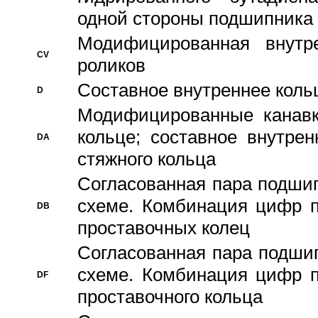
одной стороны подшипника
Модифицированная внутре
CV
роликов
Составное внутреннее кольц
D
Модифицированные канавк
кольце; составное внутре
DA
стяжного кольца
Согласованная пара подши
схеме. Комбинация цифр п
DB
проставочных колец
Согласованная пара подши
схеме. Комбинация цифр п
DF
проставочного кольца