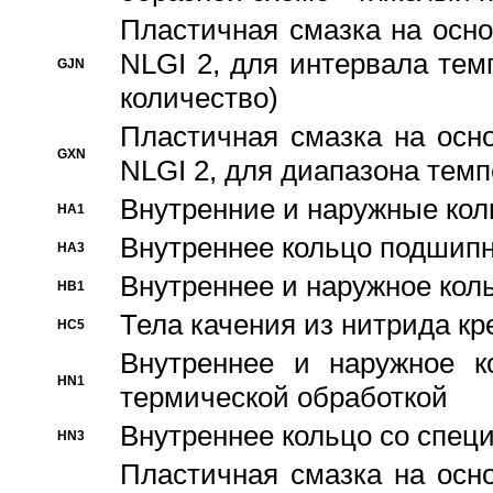
Пластичная смазка на осно
NLGI 2, для интервала темп
GJN
количество)
Пластичная смазка на осн
GXN
NLGI 2, для диапазона темп
Внутренние и наружные кол
HA1
Bнутреннее кольцо подшипн
HA3
Bнутреннее и наружное коль
HB1
Тела качения из нитрида к
HC5
Bнутреннее и наружное к
HN1
термической обработкой
Внутреннее кольцо со спец
HN3
Пластичная смазка на осн