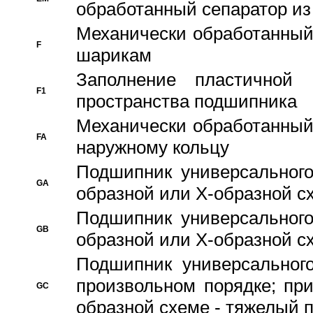
обработанный сепаратор из
Механически обработанный
F
шарикам
Заполнение пластичной
F1
пространства подшипника
Механически обработанный
FA
наружному кольцу
Подшипник универсального
GA
образной или Х-образной сх
Подшипник универсального
GB
образной или Х-образной с
Подшипник универсального
произвольном порядке; пр
GC
образной схеме - тяжелый 