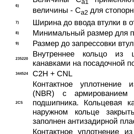
a1
6)
величины - C
для стопорн
a2
Ширина до ввода втулки в 
7)
Минимальный размер для п
8)
Размер до запрессовки втул
9)
Внутреннее кольцо из 
235220
канавками на посадочной п
C2H + CNL
344524
Контактное уплотнение и
(NBR) с армированием 
подшипника. Кольцевая к
2CS
наружном кольце закрыт
заполнен антизадирной пла
Контактное уплотнение и