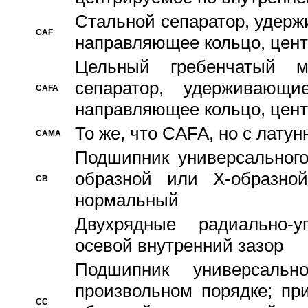
Стальной сепаратор, удерж
CAF
направляющее кольцо, цент
Цельный гребенчатый м
сепаратор, удерживающ
CAFA
направляющее кольцо, цент
То же, что CAFA, но с лату
CAMA
Подшипник универсального
образной или Х-образно
CB
нормальный
Двухрядные радиально-
осевой внутренний зазор
Подшипник универсальн
произвольном порядке; пр
CC