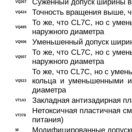
Суженный допуск ширины вн
VQ267
Точность вращения выше, 
VQ424
То же, что CL7C, но с ум
VQ495
наружного диаметра
Уменьшенный допуск ширин
VQ506
То же, что CL7C, но с ум
VQ507
наружного диаметра
То же, что CL7C, но с уме
кольца и уменьшенными и
VQ523
диаметра
Закладная антизадирная пл
VT143
Нетоксичная пластичная сма
VT378
питания)
Модифицированные допуски
W