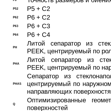
Точность размеров и биения
P6
P5 + C2
P52
P6 + C2
P62
P6 + C3
P63
P6 + C4
P64
Литой сепаратор из стек
PH
PEEK, центрируемый по ро
Литой сепаратор из стек
PHA
PEEK, центрируемый по на
Сепаратор из стеклонапо
центрируемый по наружном
PHAS
направляющих поверхностя
Оптимизированные геомет
Q
поверхностей