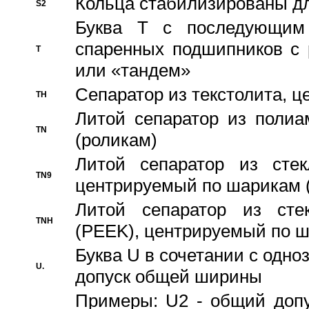
Кольца стабилизированы дл
S2
Буква T с последующим
спаренных подшипников с 
T
или «тандем»
Сепаратор из текстолита, 
TH
Литой сепаратор из полиа
TN
(роликам)
Литой сепаратор из стекл
TN9
центрируемый по шарикам 
Литой сепаратор из стек
TNH
(PEEK), центрируемый по 
Буква U в сочетании с одн
U.
допуск общей ширины
Примеры: U2 - общий допу