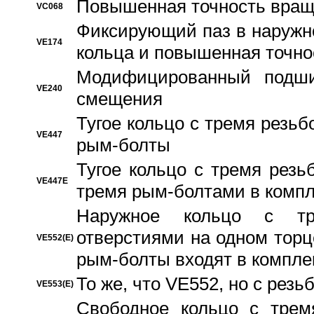
Повышенная точность вращ
VC068
Фиксирующий паз в наружн
VE174
кольца и повышенная точн
Модифицированный подши
VE240
смещения
Тугое кольцо с тремя резь
VE447
рым-болты
Тугое кольцо с тремя рез
VE447E
тремя рым-болтами в компл
Наружное кольцо с тр
отверстиями на одном торце
VE552(E)
рым-болты входят в компле
То же, что VE552, но с рез
VE553(E)
Свободное кольцо с трем