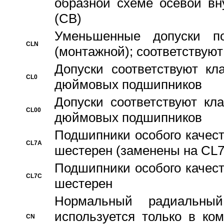
образной схеме осевой вн
(CB)
Уменьшенные допуски 
CLN
(монтажной); соответствуют
Допуски соответствуют кл
CL0
дюймовых подшипников
Допуски соответствуют кл
CL00
дюймовых подшипников
Подшипники особого качест
CL7A
шестерен (заменены на CL
Подшипники особого качест
CL7C
шестерен
Hормальный радиальный
используется только в ко
CN