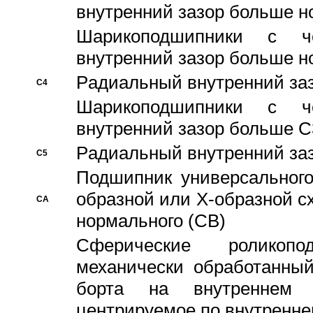
внутренний зазор больше н
Шарикоподшипники с че
внутренний зазор больше н
Pадиальный внутренний за
C4
Шарикоподшипники с че
внутренний зазор больше C
Pадиальный внутренний за
C5
Подшипник универсального
образной или Х-образной с
CA
нормального (CB)
Сферические роликопо
механически обработанный
борта на внутреннем 
центрируемое по внутренне