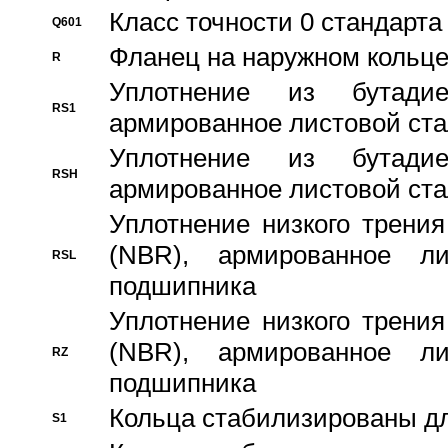
Класс точности 0 стандар
Q601
Фланец на наружном кольц
R
Уплотнение из бутадие
RS1
армированное листовой ста
Уплотнение из бутадие
RSH
армированное листовой ста
Уплотнение низкого трения
(NBR), армированное л
RSL
подшипника
Уплотнение низкого трения
(NBR), армированное л
RZ
подшипника
Кольца стабилизированы дл
S1