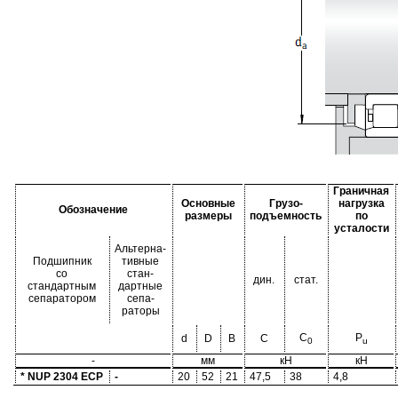
Граничная
Основные
Грузо-
нагрузка
Обозначение
размеры
подъемность
по
усталости
Альтерна-
Подшипник
тивные
со
стан-
дин.
стат.
стандартным
дартные
сепаратором
сепа-
раторы
C
P
d
D
B
C
0
u
-
мм
кН
кН
* NUP 2304 ECP
-
20
52
21
47,5
38
4,8