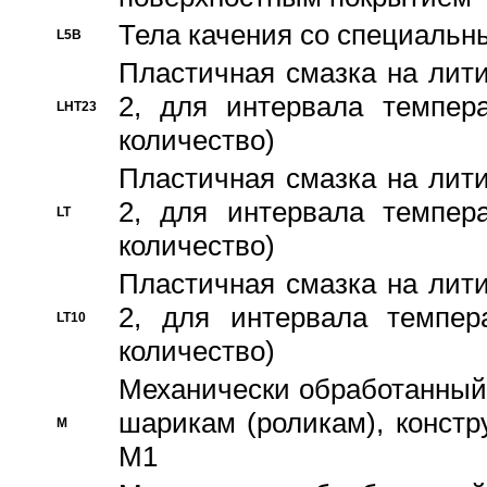
Тела качения со специаль
L5B
Пластичная смазка на лити
2, для интервала темпера
LHT23
количество)
Пластичная смазка на лити
2, для интервала темпера
LT
количество)
Пластичная смазка на лити
2, для интервала темпер
LT10
количество)
Механически обработанный 
шарикам (роликам), констр
M
M1