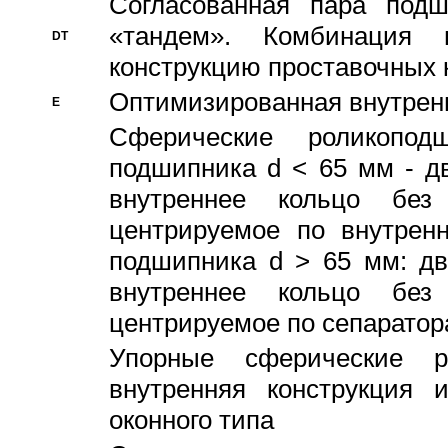
Согласованная пара под
«тандем». Комбинация
DT
конструкцию проставочных 
Оптимизированная внутрен
E
Сферические роликопод
подшипника d < 65 мм - дв
внутреннее кольцо без
центрируемое по внутренн
подшипника d > 65 мм: дв
внутреннее кольцо без
центрируемое по сепарато
Упорные сферические ро
внутренняя конструкция 
оконного типа