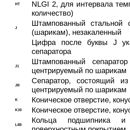
NLGI 2, для интервала темп
HT
количество)
Штампованный стальной с
J
(шарикам), незакаленный
Цифра после буквы J ука
сепаратора
Штампованный сепаратор
J1
центрируемый по шарикам
Сепаратор, состоящий из
JR
центрируемый по шарикам
Коническое отверстие, кону
K
Коническое отверстие, кону
K30
Кольца подшипника и
L4B
поверхностным покрытием