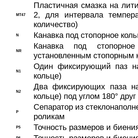
Пластичная смазка на лити
2, для интервала темпера
MT47
количество)
Канавка под стопорное кол
N
Канавка под стопорно
NR
установленным стопорным 
Один фиксирующий паз на
N1
кольце)
Два фиксирующих паза на
N2
кольце) под углом 180° друг 
Cепаратор из стеклонаполн
P
роликам
Точность размеров и биения
P5