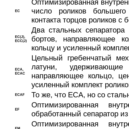
Oптимизированная внутренн
число роликов большего
EC
контакта торцов роликов с 
Два стальных сепаратора 
бортов, направляющее ко
EC(J),
ECC(J)
кольцу и усиленный компле
Цельный гребенчатый мех
латуни, удерживающи
ECA,
ECAC
направляющее кольцо, цен
усиленный комплект ролико
То же, что ECA, но со стал
ECAF
Оптимизированная внут
EF
обработанный сепаратор из
Оптимизированная внут
EM