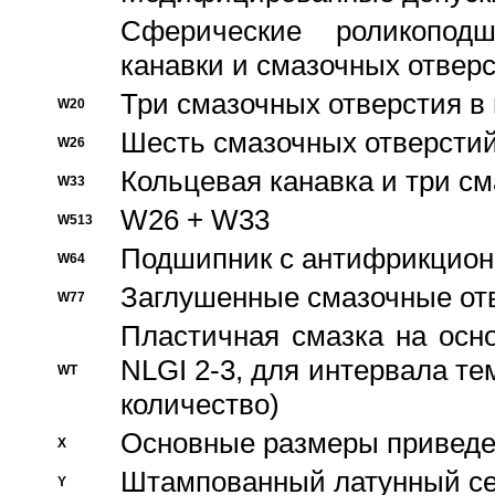
Сферические роликопод
канавки и смазочных отвер
Три смазочных отверстия в
W20
Шесть смазочных отверстий
W26
Кольцевая канавка и три с
W33
W26 + W33
W513
Подшипник с антифрикционн
W64
Заглушенные смазочные от
W77
Пластичная смазка на осн
NLGI 2-3, для интервала те
WT
количество)
Основные размеры приведен
X
Штампованный латунный се
Y