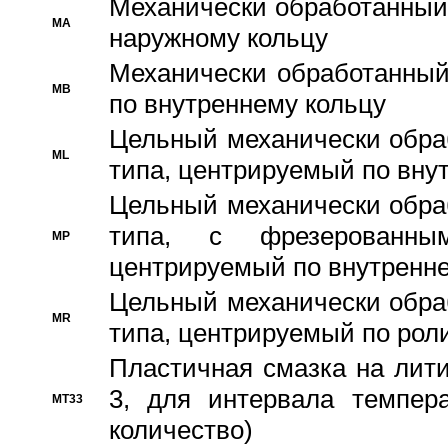
Механически обработанный
MA
наружному кольцу
Механически обработанный
MB
по внутреннему кольцу
Цельный механически обра
ML
типа, центрируемый по вну
Цельный механически обра
типа, с фрезерованны
MP
центрируемый по внутренне
Цельный механически обра
MR
типа, центрируемый по рол
Пластичная смазка на лити
3, для интервала темпера
MT33
количество)