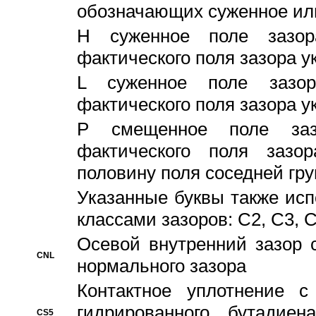
обозначающих суженное ил
H суженное поле зазора
фактического поля зазора у
L суженное поле зазор
фактического поля зазора у
P смещенное поле заз
фактического поля заз
половину поля соседней гр
Указанные буквы также ис
классами зазоров: С2, C3, 
Осевой внутренний зазор 
CNL
нормального зазора
Контактное уплотнение 
гидрированного бутадиен
CS5