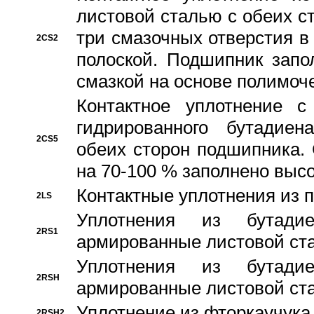
листовой сталью с обеих с
три смазочных отверстия в
2CS2
полоской. Подшипник запо
смазкой на основе полимо
Контактное уплотнение 
гидрированного бутадиен
2CS5
обеих сторон подшипника.
на 70-100 % заполнено выс
Контактные уплотнения из 
2LS
Уплотнения из бутадие
2RS1
армированные листовой ста
Уплотнения из бутадие
2RSH
армированные листовой ста
Уплотнение из фторкаучука
2RSH2