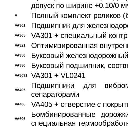
допуск по ширине +0,10/0 м
Полный комплект роликов (
V
Подшипник для железнодор
VA301
VA301 + специальный контр
VA305
Оптимизированная внутрен
VA321
Буксовый железнодорожный
VA350
Буксовый подшипник, соотв
VA380
VA301 + VL0241
VA3091
Подшипники для вибром
VA405
сепараторами
VA405 + отверстие с покры
VA406
Бомбинированные дорожк
VA606
специальная термообработ