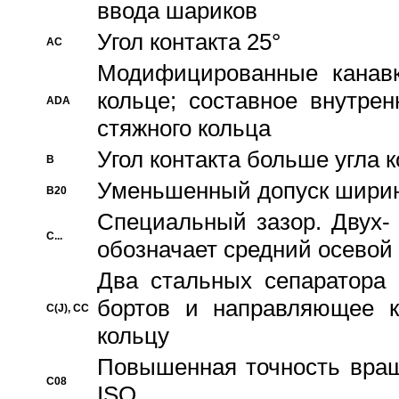
ввода шариков
Угол контакта 25°
AC
Модифицированные канавк
кольце; составное внутре
ADA
стяжного кольца
Угол контакта больше угла 
B
Уменьшенный допуск шири
B20
Специальный зазор. Двух-
C...
обозначает средний осевой
Два стальных сепаратора 
бортов и направляющее к
C(J), CC
кольцу
Повышенная точность враще
C08
ISO