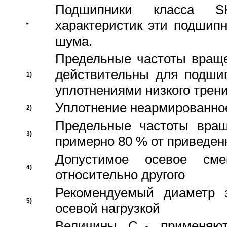
Подшипники класса S
характеристик эти подшип
*
шума.
Предельные частоты враще
действительны для подши
1)
уплотнениями низкого трени
Уплотнение неармированно
2)
Предельные частоты вращ
3)
примерно 80 % от приведен
Допустимое осевое сме
4)
относительно другого
Рекомендуемый диаметр 
5)
осевой нагрузкой
Величины C
применяют