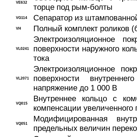
VE632
торце под рым-болты
Сепаратор из штампованной
VG114
Полный комплект роликов (
VH
Электроизоляционное по
поверхности наружного коль
VL0241
тока
Электроизоляционное пок
поверхности внутреннег
VL2071
напряжение до 1 000 В
Bнутреннее кольцо с ком
VQ015
компенсации увеличенного 
Модифицированная внут
VQ051
предельных величин переко