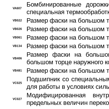
Бомбинированные дорожк
VA607
специальная термообработ
Размер фаски на большом т
VB022
Размер фаски на большом т
VB026
Размер фаски на большом т
VB061
Размер фаски на большом т
VB134
Размер фаски на большо
VB406
большом торце наружного к
Размер фаски на большом т
VB481
Подшипник со специальным
VC025
для работы в условиях сил
Модифицированная внут
VC027
предельных величин переко