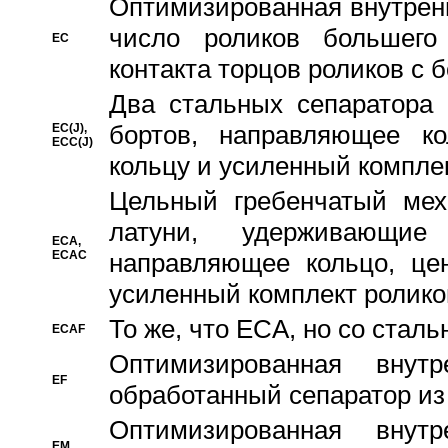
Oптимизированная внутренн
число роликов большего
EC
контакта торцов роликов с 
Два стальных сепаратора 
бортов, направляющее ко
EC(J),
ECC(J)
кольцу и усиленный компле
Цельный гребенчатый мех
латуни, удерживающи
ECA,
ECAC
направляющее кольцо, цен
усиленный комплект ролико
То же, что ECA, но со стал
ECAF
Оптимизированная внут
EF
обработанный сепаратор из
Оптимизированная внут
EM