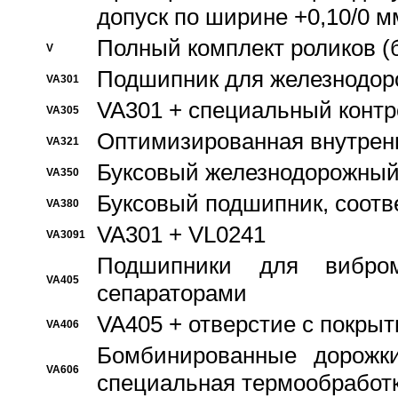
допуск по ширине +0,10/0 м
Полный комплект роликов (
V
Подшипник для железнодор
VA301
VA301 + специальный контр
VA305
Оптимизированная внутрен
VA321
Буксовый железнодорожный
VA350
Буксовый подшипник, соотв
VA380
VA301 + VL0241
VA3091
Подшипники для вибром
VA405
сепараторами
VA405 + отверстие с покры
VA406
Бомбинированные дорожк
VA606
специальная термообработ