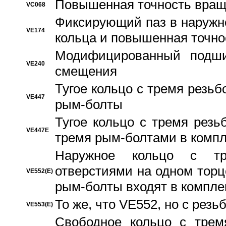
Повышенная точность вращ
VC068
Фиксирующий паз в наружн
VE174
кольца и повышенная точн
Модифицированный подши
VE240
смещения
Тугое кольцо с тремя резь
VE447
рым-болты
Тугое кольцо с тремя рез
VE447E
тремя рым-болтами в компл
Наружное кольцо с тр
отверстиями на одном торце
VE552(E)
рым-болты входят в компле
То же, что VE552, но с рез
VE553(E)
Свободное кольцо с трем