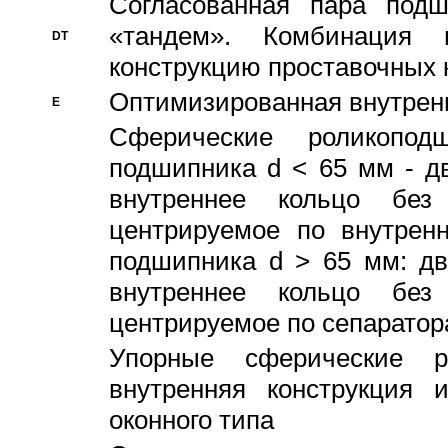
Согласованная пара под
«тандем». Комбинация
DT
конструкцию проставочных 
Оптимизированная внутрен
E
Сферические роликопод
подшипника d < 65 мм - дв
внутреннее кольцо без
центрируемое по внутренн
подшипника d > 65 мм: дв
внутреннее кольцо без
центрируемое по сепарато
Упорные сферические ро
внутренняя конструкция 
оконного типа