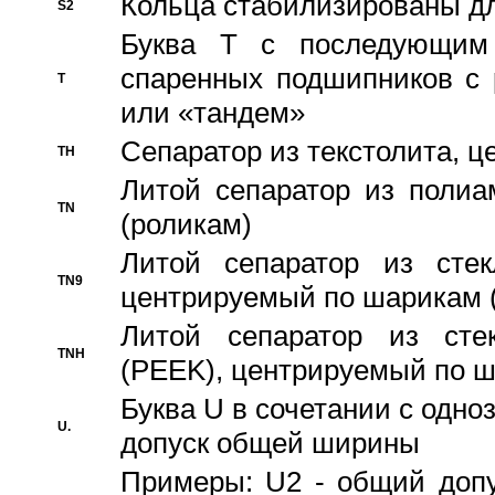
Кольца стабилизированы дл
S2
Буква T с последующим
спаренных подшипников с 
T
или «тандем»
Сепаратор из текстолита, 
TH
Литой сепаратор из полиа
TN
(роликам)
Литой сепаратор из стекл
TN9
центрируемый по шарикам 
Литой сепаратор из стек
TNH
(PEEK), центрируемый по 
Буква U в сочетании с одн
U.
допуск общей ширины
Примеры: U2 - общий допу