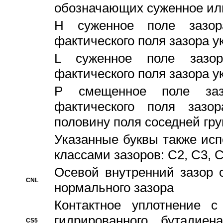
обозначающих суженное ил
H суженное поле зазора
фактического поля зазора у
L суженное поле зазор
фактического поля зазора у
P смещенное поле заз
фактического поля заз
половину поля соседней гр
Указанные буквы также ис
классами зазоров: С2, C3, 
Осевой внутренний зазор 
CNL
нормального зазора
Контактное уплотнение 
гидрированного бутадиен
CS5