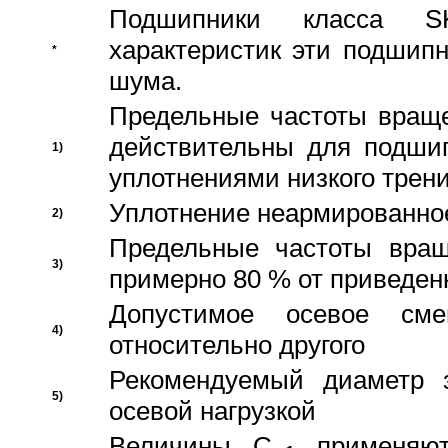
Подшипники класса S
характеристик эти подшип
*
шума.
Предельные частоты враще
действительны для подши
1)
уплотнениями низкого трени
Уплотнение неармированно
2)
Предельные частоты вращ
3)
примерно 80 % от приведен
Допустимое осевое сме
4)
относительно другого
Рекомендуемый диаметр 
5)
осевой нагрузкой
Величины C
применяют