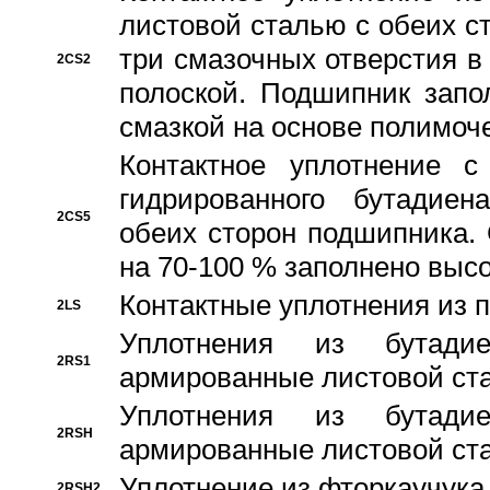
листовой сталью с обеих с
три смазочных отверстия в
2CS2
полоской. Подшипник запо
смазкой на основе полимо
Контактное уплотнение 
гидрированного бутадиен
2CS5
обеих сторон подшипника.
на 70-100 % заполнено выс
Контактные уплотнения из 
2LS
Уплотнения из бутадие
2RS1
армированные листовой ста
Уплотнения из бутадие
2RSH
армированные листовой ста
Уплотнение из фторкаучука
2RSH2