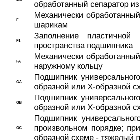
обработанный сепаратор из
Механически обработанный
F
шарикам
Заполнение пластичной
F1
пространства подшипника
Механически обработанный
FA
наружному кольцу
Подшипник универсального
GA
образной или Х-образной сх
Подшипник универсального
GB
образной или Х-образной с
Подшипник универсального
произвольном порядке; пр
GC
образной схеме - тяжелый 