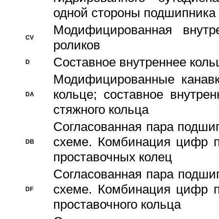
одной стороны подшипника
Модифицированная внутре
CV
роликов
Составное внутреннее кольц
D
Модифицированные канавк
кольце; составное внутре
DA
стяжного кольца
Согласованная пара подши
схеме. Комбинация цифр п
DB
проставочных колец
Согласованная пара подши
схеме. Комбинация цифр п
DF
проставочного кольца