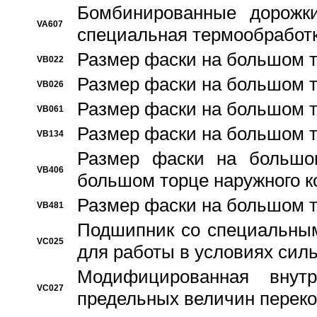
Бомбинированные дорожк
VA607
специальная термообработ
Размер фаски на большом т
VB022
Размер фаски на большом т
VB026
Размер фаски на большом т
VB061
Размер фаски на большом т
VB134
Размер фаски на большо
VB406
большом торце наружного к
Размер фаски на большом т
VB481
Подшипник со специальным
VC025
для работы в условиях сил
Модифицированная внут
VC027
предельных величин переко