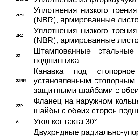
Уплотнения низкого трения
2RSL
(NBR), армированные листо
Уплотнения низкого трения
2RZ
(NBR), армированные листо
Штампованные стальные
2Z
подшипника
Канавка под стопорно
установленным стопорным
2ZNR
защитными шайбами с обеи
Фланец на наружном кольц
2ZR
шайбы с обеих сторон под
Угол контакта 30°
A
Двухрядные радиально-упо