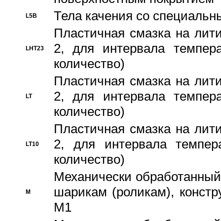
Тела качения со специаль
L5B
Пластичная смазка на лити
2, для интервала темпера
LHT23
количество)
Пластичная смазка на лити
2, для интервала темпера
LT
количество)
Пластичная смазка на лити
2, для интервала темпер
LT10
количество)
Механически обработанный 
шарикам (роликам), констр
M
M1