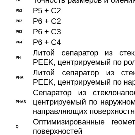
Точность размеров и биения
P6
P5 + C2
P52
P6 + C2
P62
P6 + C3
P63
P6 + C4
P64
Литой сепаратор из стек
PH
PEEK, центрируемый по ро
Литой сепаратор из стек
PHA
PEEK, центрируемый по на
Сепаратор из стеклонапо
центрируемый по наружном
PHAS
направляющих поверхностя
Оптимизированные геомет
Q
поверхностей