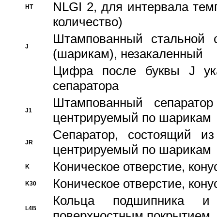
NLGI 2, для интервала темп
HT
количество)
Штампованный стальной с
J
(шарикам), незакаленный
Цифра после буквы J ука
сепаратора
Штампованный сепаратор
J1
центрируемый по шарикам
Сепаратор, состоящий из
JR
центрируемый по шарикам
Коническое отверстие, кону
K
Коническое отверстие, кону
K30
Кольца подшипника и
L4B
поверхностным покрытием