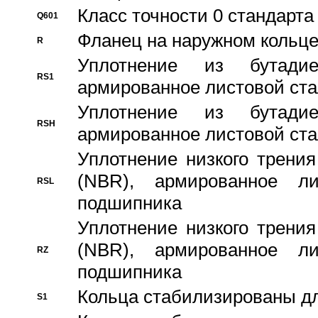
Класс точности 0 стандар
Q601
Фланец на наружном кольц
R
Уплотнение из бутадие
RS1
армированное листовой ста
Уплотнение из бутадие
RSH
армированное листовой ста
Уплотнение низкого трения
(NBR), армированное л
RSL
подшипника
Уплотнение низкого трения
(NBR), армированное л
RZ
подшипника
Кольца стабилизированы дл
S1