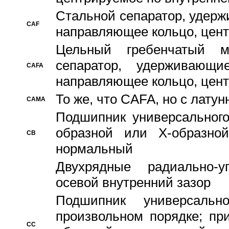
Стальной сепаратор, удерж
CAF
направляющее кольцо, цент
Цельный гребенчатый м
сепаратор, удерживающ
CAFA
направляющее кольцо, цент
То же, что CAFA, но с лату
CAMA
Подшипник универсального
образной или Х-образно
CB
нормальный
Двухрядные радиально-
осевой внутренний зазор
Подшипник универсальн
произвольном порядке; пр
CC