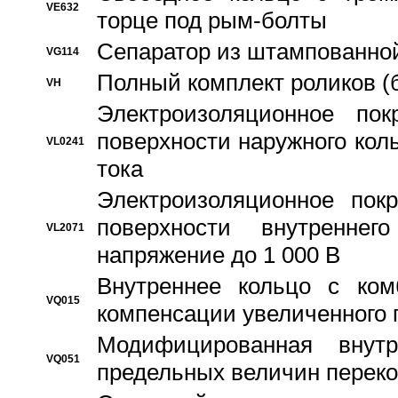
VE632
торце под рым-болты
Сепаратор из штампованной
VG114
Полный комплект роликов (
VH
Электроизоляционное по
поверхности наружного коль
VL0241
тока
Электроизоляционное пок
поверхности внутреннег
VL2071
напряжение до 1 000 В
Bнутреннее кольцо с ком
VQ015
компенсации увеличенного 
Модифицированная внут
VQ051
предельных величин переко