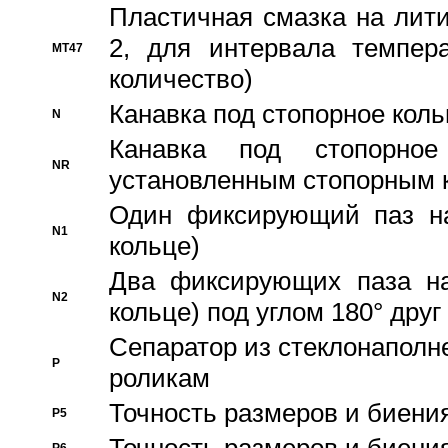
Пластичная смазка на лити
2, для интервала темпера
MT47
количество)
Канавка под стопорное кол
N
Канавка под стопорно
NR
установленным стопорным 
Один фиксирующий паз на
N1
кольце)
Два фиксирующих паза на
N2
кольце) под углом 180° друг 
Cепаратор из стеклонаполн
P
роликам
Точность размеров и биения
P5