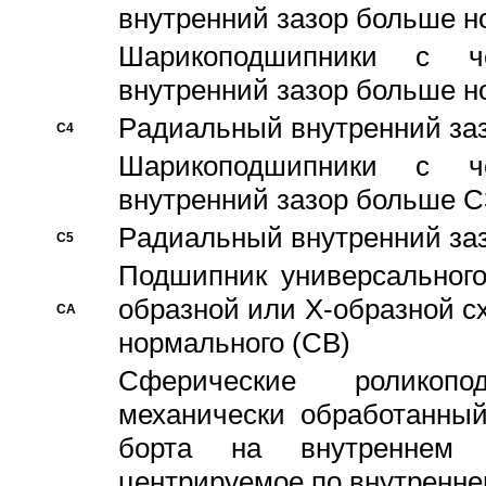
внутренний зазор больше н
Шарикоподшипники с че
внутренний зазор больше н
Pадиальный внутренний за
C4
Шарикоподшипники с че
внутренний зазор больше C
Pадиальный внутренний за
C5
Подшипник универсального
образной или Х-образной с
CA
нормального (CB)
Сферические роликопо
механически обработанный
борта на внутреннем 
центрируемое по внутренне