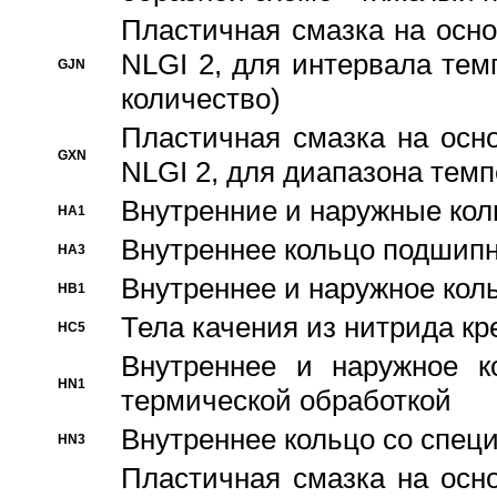
Пластичная смазка на осно
NLGI 2, для интервала темп
GJN
количество)
Пластичная смазка на осн
GXN
NLGI 2, для диапазона темп
Внутренние и наружные кол
HA1
Bнутреннее кольцо подшипн
HA3
Bнутреннее и наружное коль
HB1
Тела качения из нитрида к
HC5
Bнутреннее и наружное к
HN1
термической обработкой
Внутреннее кольцо со спец
HN3
Пластичная смазка на осн