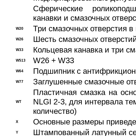
Сферические роликопод
канавки и смазочных отвер
Три смазочных отверстия в
W20
Шесть смазочных отверстий
W26
Кольцевая канавка и три с
W33
W26 + W33
W513
Подшипник с антифрикционн
W64
Заглушенные смазочные от
W77
Пластичная смазка на осн
NLGI 2-3, для интервала те
WT
количество)
Основные размеры приведен
X
Штампованный латунный се
Y