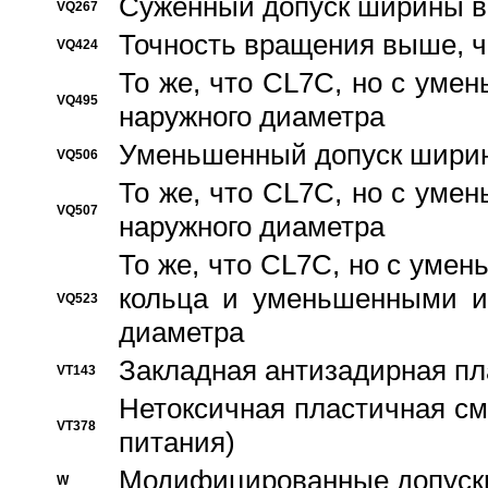
Суженный допуск ширины вн
VQ267
Точность вращения выше, 
VQ424
То же, что CL7C, но с ум
VQ495
наружного диаметра
Уменьшенный допуск ширин
VQ506
То же, что CL7C, но с ум
VQ507
наружного диаметра
То же, что CL7C, но с уме
кольца и уменьшенными и
VQ523
диаметра
Закладная антизадирная пл
VT143
Нетоксичная пластичная сма
VT378
питания)
Модифицированные допуски
W