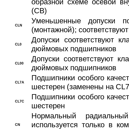
образной схеме осевой вн
(CB)
Уменьшенные допуски 
CLN
(монтажной); соответствуют
Допуски соответствуют кл
CL0
дюймовых подшипников
Допуски соответствуют кл
CL00
дюймовых подшипников
Подшипники особого качест
CL7A
шестерен (заменены на CL
Подшипники особого качест
CL7C
шестерен
Hормальный радиальный
используется только в ко
CN