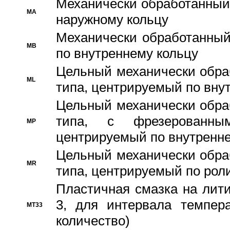
Механически обработанный
MA
наружному кольцу
Механически обработанный
MB
по внутреннему кольцу
Цельный механически обра
ML
типа, центрируемый по вну
Цельный механически обра
типа, с фрезерованны
MP
центрируемый по внутренне
Цельный механически обра
MR
типа, центрируемый по рол
Пластичная смазка на лити
3, для интервала темпера
MT33
количество)