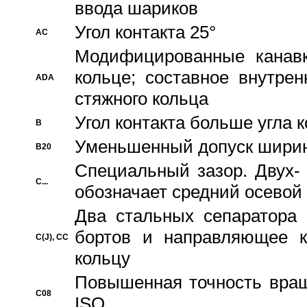
ввода шариков
Угол контакта 25°
AC
Модифицированные канавк
кольце; составное внутре
ADA
стяжного кольца
Угол контакта больше угла 
B
Уменьшенный допуск шири
B20
Специальный зазор. Двух-
C...
обозначает средний осевой
Два стальных сепаратора 
бортов и направляющее к
C(J), CC
кольцу
Повышенная точность враще
C08
ISO