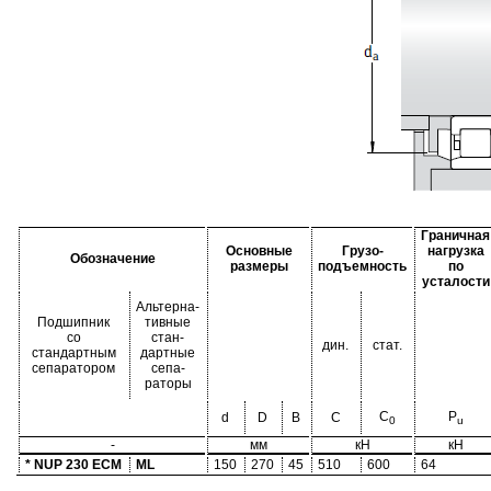
Граничная
Основные
Грузо-
нагрузка
Обозначение
размеры
подъемность
по
усталости
Альтерна-
Подшипник
тивные
со
стан-
дин.
стат.
стандартным
дартные
сепаратором
сепа-
раторы
C
P
d
D
B
C
0
u
-
мм
кН
кН
* NUP 230 ECM
ML
150
270
45
510
600
64