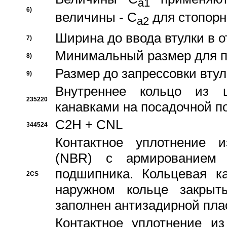
a1
6)
величины - C
для стопорн
a2
Ширина до ввода втулки в 
7)
Минимальный размер для п
8)
Размер до запрессовки втул
9)
Внутреннее кольцо из 
235220
канавками на посадочной п
C2H + CNL
344524
Контактное уплотнение и
(NBR) с армированием 
подшипника. Кольцевая к
2CS
наружном кольце закрыт
заполнен антизадирной пла
Контактное уплотнение и