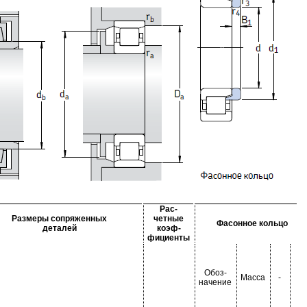
Рас-
Размеры сопряженных
четные
Фасонное кольцо
деталей
коэф-
фициенты
Обоз-
Масса
-
-
начение