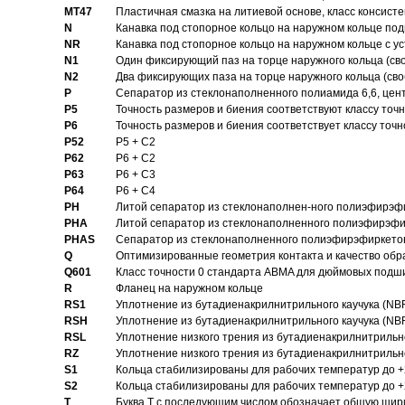
MT47
Пластичная смазка на литиевой основе, класс консисте
N
Канавка под стопорное кольцо на наружном кольце по
NR
Канавка под стопорное кольцо на наружном кольце с 
N1
Один фиксирующий паз на торце наружного кольца (св
N2
Два фиксирующих паза на торце наружного кольца (своб
P
Cепаратор из стеклонаполненного полиамида 6,6, цен
P5
Точность размеров и биения соответствуют классу точн
P6
Точность размеров и биения соответствует классу точн
P52
P5 + C2
P62
P6 + C2
P63
P6 + C3
P64
P6 + C4
PH
Литой сепаратор из стеклонаполнен-ного полиэфирэф
PHA
Литой сепаратор из стеклонаполненного полиэфирэфи
PHAS
Сепаратор из стеклонаполненного полиэфирэфиркетон
Q
Оптимизированные геометрия контакта и качество обр
Q601
Класс точности 0 стандарта ABMA для дюймовых подш
R
Фланец на наружном кольце
RS1
Уплотнение из бутадиенакрилнитрильного каучука (NB
RSH
Уплотнение из бутадиенакрилнитрильного каучука (NB
RSL
Уплотнение низкого трения из бутадиенакрилнитрильно
RZ
Уплотнение низкого трения из бутадиенакрилнитрильно
S1
Кольца стабилизированы для рабочих температур до +
S2
Кольца стабилизированы для рабочих температур до +
T
Буква T с последующим числом обозначает общую шир