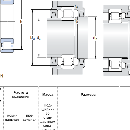
я
Частота
Масса
Размеры
вращения
и
Под-
шипник
со
номи-
пре-
стан-
нальная
дельная
дартным
сепа-
ратором