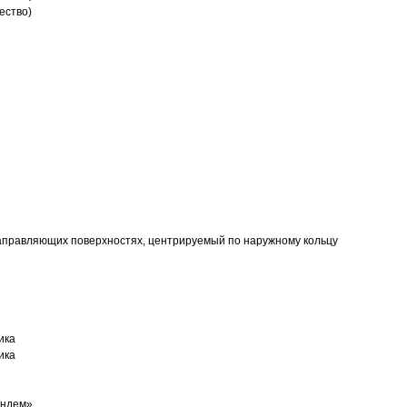
ество)
аправляющих поверхностях, центрируемый по наружному кольцу
ика
ика
андем»