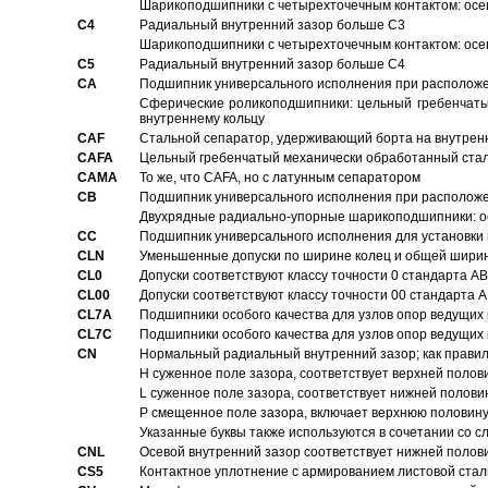
Шарикоподшипники с четырехточечным контактом: осе
C4
Pадиальный внутренний зазор больше C3
Шарикоподшипники с четырехточечным контактом: осе
C5
Pадиальный внутренний зазор больше C4
CA
Подшипник универсального исполнения при расположен
Сферические роликоподшипники: цельный гребенчаты
внутреннему кольцу
CAF
Стальной сепаратор, удерживающий борта на внутренн
CAFA
Цельный гребенчатый механически обработанный стал
CAMA
То же, что CAFA, но с латунным сепаратором
CB
Подшипник универсального исполнения при расположен
Двухрядные радиально-упорные шарикоподшипники: о
CC
Подшипник универсального исполнения для установки 
CLN
Уменьшенные допуски по ширине колец и общей ширине
CL0
Допуски соответствуют классу точности 0 стандарта 
CL00
Допуски соответствуют классу точности 00 стандарта
CL7A
Подшипники особого качества для узлов опор ведущих
CL7C
Подшипники особого качества для узлов опор ведущих
CN
Hормальный радиальный внутренний зазор; как правил
H суженное поле зазора, соответствует верхней полов
L суженное поле зазора, соответствует нижней полови
P смещенное поле зазора, включает верхнюю половину
Указанные буквы также используются в сочетании со с
CNL
Осевой внутренний зазор соответствует нижней полов
CS5
Контактное уплотнение с армированием листовой стал