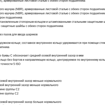
R), армированные листовой сталью с обеих сторон подшипника
ого каучука (NBR), армированные листовой сталью с обеих сторон подшипник
ого каучука (NBR), армированные листовой сталью с обеих сторон подшипник
орон подшипника
 установленным стопорным кольцом и штампованными стальными защитными 
е защитные шайбы с обеих сторон подшипника
з пазов для ввода шариков
ружном кольце; составное внутреннее кольцо удерживается при помощи стяж
шипника
е буквы С обозначает средний осевой внутренний зазор в мкм
ольцо без бортов и направляющее кольцо, центрируемое по внутреннему кол
точности 5 ISO
севой внутренний зазор меньше нормального
вой внутренний зазор меньше нормального
вине группы C2
ине группы C2
евой внутренний зазор больше нормального