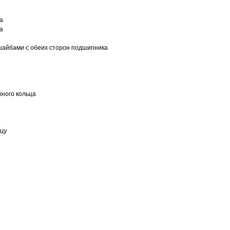
а
а
шайбами с обеих сторон подшипника
ного кольца
ьцу