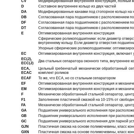
CV
Модифицированная внутренняя конструкция, полный к
D
Составное внутреннее кольцо из двух частей
DA
Модифицированные канавки под стопорное кольцо на н
DB
Согласованная пара подшипников с расположением по 
DF
Согласованная пара подшипников с расположением по 
DT
Согласованная пара подшипников с расположением по 
E
Оптимизированная внутренняя конструкция
Сферические роликоподшипники: если диаметр отверст
внутреннему кольцу. Если диаметр отверстия подшипни
Упорные сферические роликоподшипники: оптимизиров
EC
Oптимизированная внутренняя конструкция, включает 
EC(J),
Два стальных сепаратора оконного типа, внутреннее к
ECC(J)
ECA,
Цельный гребенчатый механически обработанный сеп
ECAC
комплект роликов
ECAF
То же, что ECA, но со стальным сепаратором
EF
Оптимизированная внутренняя конструкция и механич
EM
Оптимизированная внутренняя конструкция и механич
F
Механически обработанный стальной сепаратор, цен
F1
Заполнение пластичной смазкой на 10-15% от свободн
FA
Механически обработанный стальной сепаратор, цент
GA
Подшипник универсального исполнения при расположен
GB
Подшипник универсального исполнения при расположен
GC
Подшипник универсального исполнения для парной уст
GJN
Пластичная смазка на основе полимочевины, класс конс
GXN
Пластичная смазка на основе полимочевины, класс конс