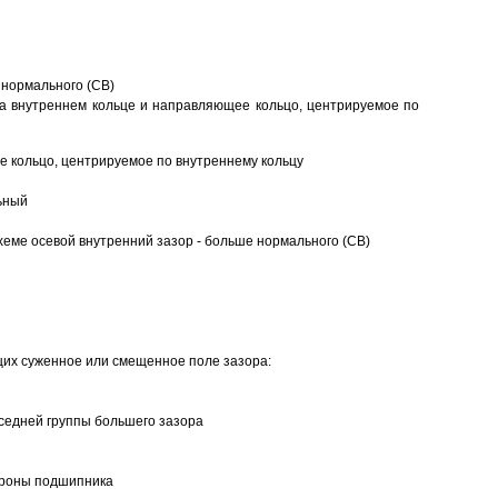
 нормального (CB)
а внутреннем кольце и направляющее кольцо, центрируемое по
 кольцо, центрируемое по внутреннему кольцу
ьный
еме осевой внутренний зазор - больше нормального (CB)
щих суженное или смещенное поле зазора:
седней группы большего зазора
ороны подшипника