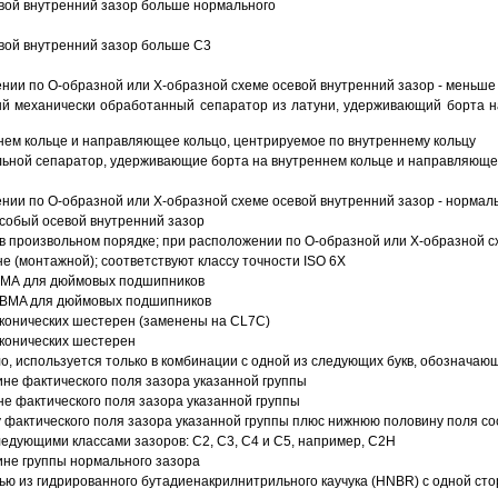
вой внутренний зазор больше нормального
вой внутренний зазор больше C3
ии по О-образной или Х-образной схеме осевой внутренний зазор - меньше
й механически обработанный сепаратор из латуни, удерживающий борта н
ем кольце и направляющее кольцо, центрируемое по внутреннему кольцу
ьной сепаратор, удерживающие борта на внутреннем кольце и направляющее
ии по О-образной или Х-образной схеме осевой внутренний зазор - нормал
собый осевой внутренний зазор
в произвольном порядке; при расположении по О-образной или Х-образной сх
 (монтажной); соответствуют классу точности ISO 6X
АВМА для дюймовых подшипников
 ABMA для дюймовых подшипников
 конических шестерен (заменены на CL7C)
 конических шестерен
о, используется только в комбинации с одной из следующих букв, обозначаю
ине фактического поля зазора указанной группы
не фактического поля зазора указанной группы
 фактического поля зазора указанной группы плюс нижнюю половину поля со
ледующими классами зазоров: С2, C3, С4 и С5, например, С2Н
ине группы нормального зазора
ью из гидрированного бутадиенакрилнитрильного каучука (HNBR) с одной ст