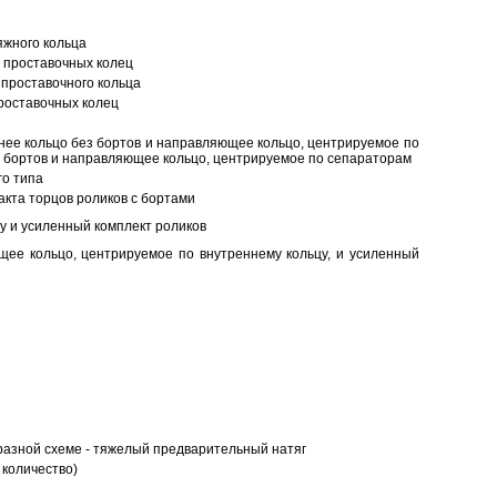
яжного кольца
 проставочных колец
проставочного кольца
роставочных колец
нее кольцо без бортов и направляющее кольцо, центрируемое по
ез бортов и направляющее кольцо, центрируемое по сепараторам
о типа
кта торцов роликов с бортами
у и усиленный комплект роликов
ее кольцо, центрируемое по внутреннему кольцу, и усиленный
разной схеме - тяжелый предварительный натяг
 количество)