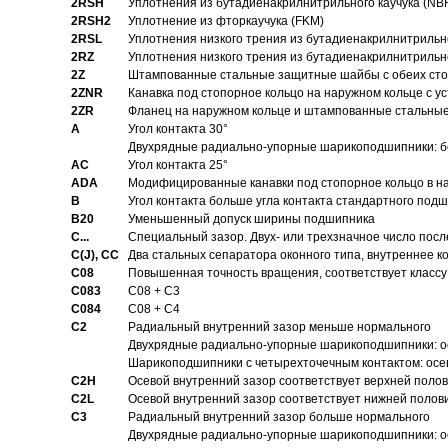
2RSH
Уплотнения из бутадиенакрилнитрильного каучука (NB
2RSH2
Уплотнение из фторкаучука (FKM)
2RSL
Уплотнения низкого трения из бутадиенакрилнитрильн
2RZ
Уплотнения низкого трения из бутадиенакрилнитрильн
2Z
Штампованные стальные защитные шайбы с обеих ст
2ZNR
Канавка под стопорное кольцо на наружном кольце с
2ZR
Фланец на наружном кольце и штампованные стальны
A
Угол контакта 30°
Двухрядные радиально-упорные шарикоподшипники: бе
AC
Угол контакта 25°
ADA
Модифицированные канавки под стопорное кольцо в на
B
Угол контакта больше угла контакта стандартного под
B20
Уменьшенный допуск ширины подшипника
C...
Специальный зазор. Двух- или трехзначное число посл
C(J), CC
Два стальных сепаратора оконного типа, внутреннее к
C08
Повышенная точность вращения, соответствует классу 
C083
C08 + C3
C084
C08 + C4
C2
Pадиальный внутренний зазор меньше нормального
Двухрядные радиально-упорные шарикоподшипники: о
Шарикоподшипники с четырехточечным контактом: осе
C2H
Осевой внутренний зазор соответствует верхней поло
C2L
Осевой внутренний зазор соответствует нижней полов
C3
Pадиальный внутренний зазор больше нормального
Двухрядные радиально-упорные шарикоподшипники: ос