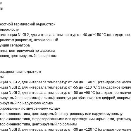
ли
ли
ностной термической обработкой
поверхности
истенции NLGI 2, для интервала температур от -40 до +150 °C (стандартное 
роликам (шарикам), незакаленный
рукции сепаратора
 типа, центрируемый по шарикам
 колец, центрируемый по шарикам
оверхностным покрытием
ем
нции NLGI 2, для интервала температур от -50 до +140 °C (стандартное колич
нции NLGI 2, для интервала температур от -55 до +110 °C (стандартное колич
нции NLGI 2, для интервала температур от -50 до +90 °C (стандартное количе
рируемый по шарикам (роликам), конструкция обозначается цифрой, наприме
рируемый по наружному кольцу
рированный по внутреннему кольцу
ор оконного типа, центрируемый по внутреннему или наружному кольцу
ор оконного типа, с фрезерованными или протянутыми карманами, центриру
ор оконного типа, центрируемый по роликам
нции NLGI 3, для интервала температур от -30 до +120 °C (стандартное колич