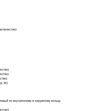
количество)
ество)
ество)
ство)
р, M1
емый по внутреннему и наружному кольцу
ество)