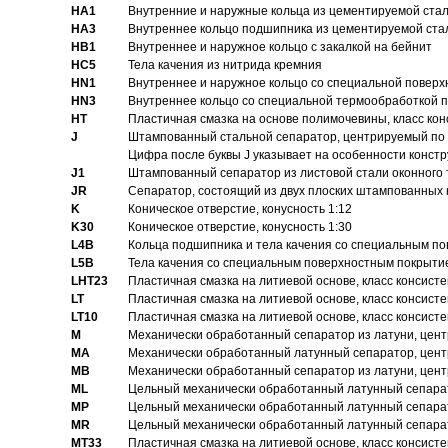
HA1
Внутренние и наружные кольца из цементируемой ста
HA3
Bнутреннее кольцо подшипника из цементируемой ста
HB1
Bнутреннее и наружное кольцо с закалкой на бейнит
HC5
Тела качения из нитрида кремния
HN1
Bнутреннее и наружное кольцо со специальной поверх
HN3
Внутреннее кольцо со специальной термообработкой 
HT
Пластичная смазка на основе полимочевины, класс конс
J
Штампованный стальной сепаратор, центрируемый по 
Цифра после буквы J указывает на особенности конст
J1
Штампованный сепаратор из листовой стали оконного
JR
Сепаратор, состоящий из двух плоских штампованных
K
Коническое отверстие, конусность 1:12
K30
Коническое отверстие, конусность 1:30
L4B
Кольца подшипника и тела качения со специальным п
L5B
Тела качения со специальным поверхностным покрыти
LHT23
Пластичная смазка на литиевой основе, класс консисте
LT
Пластичная смазка на литиевой основе, класс консисте
LT10
Пластичная смазка на литиевой основе, класс консисте
M
Механически обработанный сепаратор из латуни, цент
MA
Механически обработанный латунный сепаратор, цент
MB
Механически обработанный сепаратор из латуни, цент
ML
Цельный механически обработанный латунный сепарат
MP
Цельный механически обработанный латунный сепарат
MR
Цельный механически обработанный латунный сепарат
MT33
Пластичная смазка на литиевой основе, класс консисте