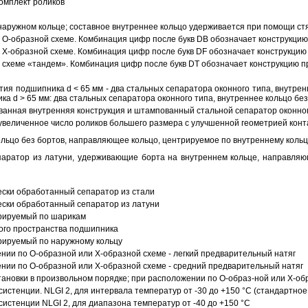
омплект роликов
аружном кольце; составное внутреннее кольцо удерживается при помощи ст
О-образной схеме. Комбинация цифр после букв DB обозначает конструкцию
Х-образной схеме. Комбинация цифр после букв DF обозначает конструкцию 
схеме «тандем». Комбинация цифр после букв DT обозначает конструкцию п
ия подшипника d < 65 мм - два стальных сепаратора оконного типа, внутрен
ка d > 65 мм: два стальных сепаратора оконного типа, внутреннее кольцо б
анная внутренняя конструкция и штампованный стальной сепаратор оконног
увеличенное число роликов большего размера с улучшенной геометрией конта
ольцо без бортов, направляющее кольцо, центрируемое по внутреннему кольц
аратор из латуни, удерживающие борта на внутреннем кольце, направляющ
ески обработанный сепаратор из стали
ески обработанный сепаратор из латуни
трируемый по шарикам
ого пространства подшипника
рируемый по наружному кольцу
ии по О-образной или Х-образной схеме - легкий предварительный натяг
ии по О-образной или Х-образной схеме - средний предварительный натяг
ановки в произвольном порядке; при расположении по О-образ-ной или Х-об
истенции. NLGI 2, для интервала температур от -30 до +150 °C (стандартное
истенции NLGI 2, для диапазона температур от -40 до +150 °C