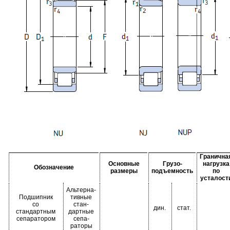
Гранична
Основные
Грузо-
нагрузка
Обозначение
размеры
подъемность
по
усталост
Альтерна-
Подшипник
тивные
со
стан-
дин.
стат.
стандартным
дартные
сепаратором
сепа-
раторы