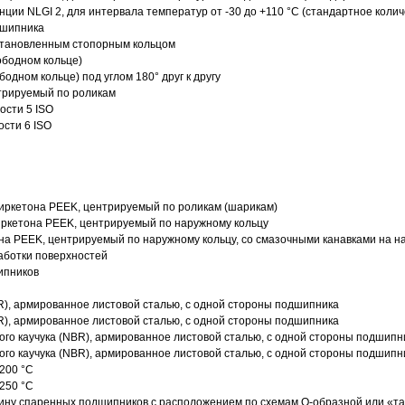
нции NLGI 2, для интервала температур от -30 до +110 °C (стандартное колич
дшипника
установленным стопорным кольцом
ободном кольце)
одном кольце) под углом 180° друг к другу
трируемый по роликам
ости 5 ISO
ости 6 ISO
иркетона PEEK, центрируемый по роликам (шарикам)
ркетона PEEK, центрируемый по наружному кольцу
а PEEK, центрируемый по наружному кольцу, со смазочными канавками на н
аботки поверхностей
ипников
R), армированное листовой сталью, с одной стороны подшипника
R), армированное листовой сталью, с одной стороны подшипника
го каучука (NBR), армированное листовой сталью, с одной стороны подшипн
го каучука (NBR), армированное листовой сталью, с одной стороны подшипн
200 °C
250 °C
ину спаренных подшипников с расположением по схемам О-образной или «т