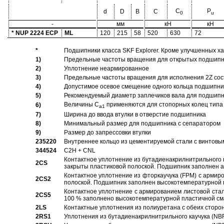
C
P
d
D
B
C
0
u
-
мм
кН
кН
* NUP 2224 ECP
ML
120
215
58
520
630
72
*
Подшипники класса SKF Explorer. Кроме улучшенных х
1)
Предельные частоты вращения для открытых подшипник
2)
Уплотнение неармированное
3)
Предельные частоты вращения для исполнения 2Z сос
4)
Допустимое осевое смещение одного кольца подшипник
5)
Рекомендуемый диаметр заплечиков вала для подшипни
Величины C
применяются для стопорных колец типа 
6)
a1
7)
Ширина до ввода втулки в отверстие подшипника
8)
Минимальный размер для подшипника с сепаратором
9)
Размер до запрессовки втулки
235220
Внутреннее кольцо из цементируемой стали с винтовы
344524
C2H + CNL
Контактное уплотнение из бутадиенакрилнитрильного к
2CS
закрыты пластиковой полоской. Подшипник заполнен 
Контактное уплотнение из фторкаучука (FPM) с армир
2CS2
полоской. Подшипник заполнен высокотемпературной 
Контактное уплотнение с армированием листовой стал
2CS5
100 % заполнено высокотемпературной пластичной см
2LS
Контактные уплотнения из полиуретана с обеих сторо
2RS1
Уплотнения из бутадиенакрилнитрильного каучука (NB