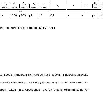
d
d
D
r
r
B
B
a
b
a
a
b
1
2
k
-
кг
r
макс.
мин.
макс.
макс.
макс.
мм
мм
мм
-
-
-
156
203
2
2
0,2
-
-
-
-
отнениями низкого трения (Z, RZ, RSL)
Кольцевая канавка и три смазочных отверстия в наружном кольце
ри смазочных отверстия в наружном кольце закрыты пластиковой
торон подшипника. Свободное пространство в подшипнике на 70-